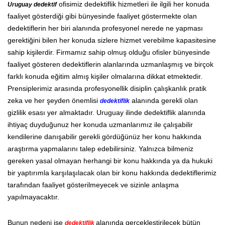
ofisimiz dedektiflik hizmetleri ile ilgili her konuda
Uruguay dedektif
faaliyet gösterdiği gibi bünyesinde faaliyet göstermekte olan
dedektiflerin her biri alanında profesyonel nerede ne yapması
gerektiğini bilen her konuda sizlere hizmet verebilme kapasitesine
sahip kişilerdir. Firmamız sahip olmuş olduğu ofisler bünyesinde
faaliyet gösteren dedektiflerin alanlarında uzmanlaşmış ve birçok
farklı konuda eğitim almış kişiler olmalarına dikkat etmektedir.
Prensiplerimiz arasında profesyonellik disiplin çalışkanlık pratik
zeka ve her şeyden önemlisi
alanında gerekli olan
dedektiflik
gizlilik esası yer almaktadır. Uruguay ilinde dedektiflik alanında
ihtiyaç duyduğunuz her konuda uzmanlarımız ile çalışabilir
kendilerine danışabilir gerekli gördüğünüz her konu hakkında
araştırma yapmalarını talep edebilirsiniz. Yalnızca bilmeniz
gereken yasal olmayan herhangi bir konu hakkında ya da hukuki
bir yaptırımla karşılaşılacak olan bir konu hakkında dedektiflerimiz
tarafından faaliyet gösterilmeyecek ve sizinle anlaşma
yapılmayacaktır.
Bunun nedeni ise
alanında gerçekleştirilecek bütün
dedektiflik