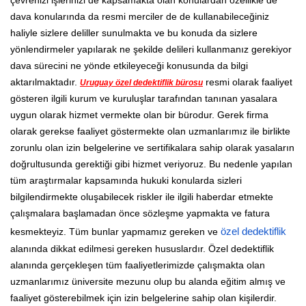
dava konularında da resmi merciler de de kullanabileceğiniz
haliyle sizlere deliller sunulmakta ve bu konuda da sizlere
yönlendirmeler yapılarak ne şekilde delileri kullanmanız gerekiyor
dava sürecini ne yönde etkileyeceği konusunda da bilgi
aktarılmaktadır.
resmi olarak faaliyet
Uruguay özel dedektiflik bürosu
gösteren ilgili kurum ve kuruluşlar tarafından tanınan yasalara
uygun olarak hizmet vermekte olan bir bürodur. Gerek firma
olarak gerekse faaliyet göstermekte olan uzmanlarımız ile birlikte
zorunlu olan izin belgelerine ve sertifikalara sahip olarak yasaların
doğrultusunda gerektiği gibi hizmet veriyoruz. Bu nedenle yapılan
tüm araştırmalar kapsamında hukuki konularda sizleri
bilgilendirmekte oluşabilecek riskler ile ilgili haberdar etmekte
çalışmalara başlamadan önce sözleşme yapmakta ve fatura
kesmekteyiz. Tüm bunlar yapmamız gereken ve
özel dedektiflik
alanında dikkat edilmesi gereken hususlardır. Özel dedektiflik
alanında gerçekleşen tüm faaliyetlerimizde çalışmakta olan
uzmanlarımız üniversite mezunu olup bu alanda eğitim almış ve
faaliyet gösterebilmek için izin belgelerine sahip olan kişilerdir.