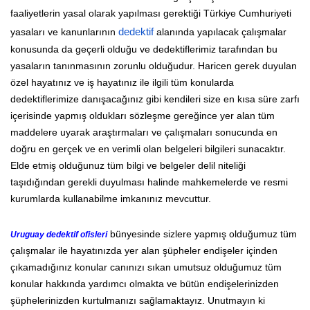
faaliyetlerin yasal olarak yapılması gerektiği Türkiye Cumhuriyeti
yasaları ve kanunlarının
dedektif
alanında yapılacak çalışmalar
konusunda da geçerli olduğu ve dedektiflerimiz tarafından bu
yasaların tanınmasının zorunlu olduğudur. Haricen gerek duyulan
özel hayatınız ve iş hayatınız ile ilgili tüm konularda
dedektiflerimize danışacağınız gibi kendileri size en kısa süre zarfı
içerisinde yapmış oldukları sözleşme gereğince yer alan tüm
maddelere uyarak araştırmaları ve çalışmaları sonucunda en
doğru en gerçek ve en verimli olan belgeleri bilgileri sunacaktır.
Elde etmiş olduğunuz tüm bilgi ve belgeler delil niteliği
taşıdığından gerekli duyulması halinde mahkemelerde ve resmi
kurumlarda kullanabilme imkanınız mevcuttur.
bünyesinde sizlere yapmış olduğumuz tüm
Uruguay dedektif ofisleri
çalışmalar ile hayatınızda yer alan şüpheler endişeler içinden
çıkamadığınız konular canınızı sıkan umutsuz olduğumuz tüm
konular hakkında yardımcı olmakta ve bütün endişelerinizden
şüphelerinizden kurtulmanızı sağlamaktayız. Unutmayın ki