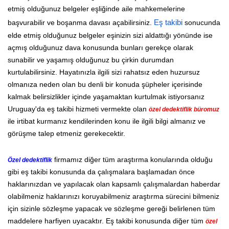
etmiş olduğunuz belgeler eşliğinde aile mahkemelerine
başvurabilir ve boşanma davası açabilirsiniz.
Eş takibi
sonucunda
elde etmiş olduğunuz belgeler eşinizin sizi aldattığı yönünde ise
açmış olduğunuz dava konusunda bunları gerekçe olarak
sunabilir ve yaşamış olduğunuz bu çirkin durumdan
kurtulabilirsiniz. Hayatınızla ilgili sizi rahatsız eden huzursuz
olmanıza neden olan bu denli bir konuda şüpheler içerisinde
kalmak belirsizlikler içinde yaşamaktan kurtulmak istiyorsanız
Uruguay'da eş takibi hizmeti vermekte olan
özel dedektiflik büromuz
ile irtibat kurmanız kendilerinden konu ile ilgili bilgi almanız ve
görüşme talep etmeniz gerekecektir.
firmamız diğer tüm araştırma konularında olduğu
Özel dedektiflik
gibi eş takibi konusunda da çalışmalara başlamadan önce
haklarınızdan ve yapılacak olan kapsamlı çalışmalardan haberdar
olabilmeniz haklarınızı koruyabilmeniz araştırma sürecini bilmeniz
için sizinle sözleşme yapacak ve sözleşme gereği belirlenen tüm
maddelere harfiyen uyacaktır. Eş takibi konusunda diğer tüm
özel