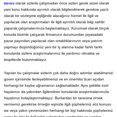
olarak sizlerle çalışmadan önce sizleri gerek sözel olarak
bürosu
yani konu hakkında ayrıntılı olarak bilgilendirerek gerekse yazılı
olarak bir sözleşme eşliğinde alacağınız hizmet ile ilgili ve
yapılacak olan araştırmaları ile ilgili ayrıntılı olarak bilgi sahibi
yaparak çalışmalarımıza başlamaktayız. Kurumsal olarak birçok
konuda bizimle çalışarak firmanızın durumundan piyasadaki
pazar payından yapılacak olan ortaklıklarınızın veya yatırım
yapmayı düşündüğünüz yeni bir iş alanına kadar farklı farklı
konularda sizlere araştırmalarımız ile yardımcı olmakta ve
tespitlerde bulunmaktayız.
Yapılan bu çalışmalar sizlerin çok daha doğru adımlar atabilmenizi
güven içerisinde ilerleyebilmenizi ve en önemlisi ticari açıdan
herhangi bir kayba uğramanızı sağlamaktadır. Aynı şekilde özel
hayatınızı da yakından ilgilendiren konularda araştırmalarımızla
hayatınızı kolaylaştırmaktayız. Bunlardan bir tanesine örnek
vermemiz gerekirse örneğin eşinizle ilgili şüpheleriniz söz konusu
ise veya yakın çevrenizden herhangi bir kişi hakkında şüpheleriniz
varsa bu kişi ile ilgili takip çalışmaları yapılmakta ve yapılan