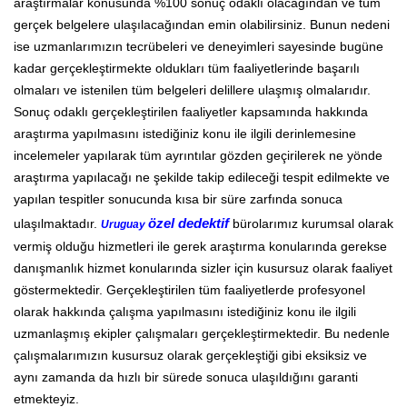
araştırmalar konusunda %100 sonuç odaklı olacağından ve tüm
gerçek belgelere ulaşılacağından emin olabilirsiniz. Bunun nedeni
ise uzmanlarımızın tecrübeleri ve deneyimleri sayesinde bugüne
kadar gerçekleştirmekte oldukları tüm faaliyetlerinde başarılı
olmaları ve istenilen tüm belgeleri delillere ulaşmış olmalarıdır.
Sonuç odaklı gerçekleştirilen faaliyetler kapsamında hakkında
araştırma yapılmasını istediğiniz konu ile ilgili derinlemesine
incelemeler yapılarak tüm ayrıntılar gözden geçirilerek ne yönde
araştırma yapılacağı ne şekilde takip edileceği tespit edilmekte ve
yapılan tespitler sonucunda kısa bir süre zarfında sonuca
ulaşılmaktadır.
özel dedektif
bürolarımız kurumsal olarak
Uruguay
vermiş olduğu hizmetleri ile gerek araştırma konularında gerekse
danışmanlık hizmet konularında sizler için kusursuz olarak faaliyet
göstermektedir. Gerçekleştirilen tüm faaliyetlerde profesyonel
olarak hakkında çalışma yapılmasını istediğiniz konu ile ilgili
uzmanlaşmış ekipler çalışmaları gerçekleştirmektedir. Bu nedenle
çalışmalarımızın kusursuz olarak gerçekleştiği gibi eksiksiz ve
aynı zamanda da hızlı bir sürede sonuca ulaşıldığını garanti
etmekteyiz.