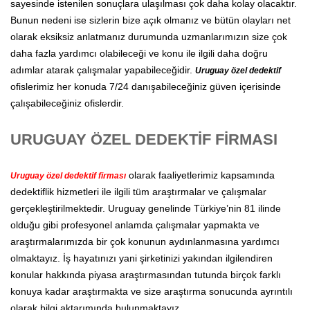
sayesinde istenilen sonuçlara ulaşılması çok daha kolay olacaktır.
Bunun nedeni ise sizlerin bize açık olmanız ve bütün olayları net
olarak eksiksiz anlatmanız durumunda uzmanlarımızın size çok
daha fazla yardımcı olabileceği ve konu ile ilgili daha doğru
adımlar atarak çalışmalar yapabileceğidir.
Uruguay özel dedektif
ofislerimiz her konuda 7/24 danışabileceğiniz güven içerisinde
çalışabileceğiniz ofislerdir.
URUGUAY ÖZEL DEDEKTİF FİRMASI
olarak faaliyetlerimiz kapsamında
Uruguay özel dedektif firması
dedektiflik hizmetleri ile ilgili tüm araştırmalar ve çalışmalar
gerçekleştirilmektedir. Uruguay genelinde Türkiye’nin 81 ilinde
olduğu gibi profesyonel anlamda çalışmalar yapmakta ve
araştırmalarımızda bir çok konunun aydınlanmasına yardımcı
olmaktayız. İş hayatınızı yani şirketinizi yakından ilgilendiren
konular hakkında piyasa araştırmasından tutunda birçok farklı
konuya kadar araştırmakta ve size araştırma sonucunda ayrıntılı
olarak bilgi aktarımında bulunmaktayız.