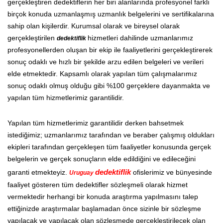
gerçekleştiren dedektiflerin her biri alanlarında profesyonel farklı
birçok konuda uzmanlaşmış uzmanlık belgelerini ve sertifikalarına
sahip olan kişilerdir. Kurumsal olarak ve bireysel olarak
gerçekleştirilen
hizmetleri dahilinde uzmanlarımız
dedektiflik
profesyonellerden oluşan bir ekip ile faaliyetlerini gerçekleştirerek
sonuç odaklı ve hızlı bir şekilde arzu edilen belgeleri ve verileri
elde etmektedir. Kapsamlı olarak yapılan tüm çalışmalarımız
sonuç odaklı olmuş olduğu gibi %100 gerçeklere dayanmakta ve
yapılan tüm hizmetlerimiz garantilidir.
Yapılan tüm hizmetlerimiz garantilidir derken bahsetmek
istediğimiz; uzmanlarımız tarafından ve beraber çalışmış oldukları
ekipleri tarafından gerçekleşen tüm faaliyetler konusunda gerçek
belgelerin ve gerçek sonuçların elde edildiğini ve edileceğini
garanti etmekteyiz.
dedektiflik
ofislerimiz ve bünyesinde
Uruguay
faaliyet gösteren tüm dedektifler sözleşmeli olarak hizmet
vermektedir herhangi bir konuda araştırma yapılmasını talep
ettiğinizde araştırmalar başlamadan önce sizinle bir sözleşme
yapılacak ve yapılacak olan sözleşmede gerçekleştirilecek olan