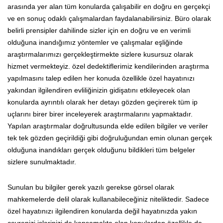
arasında yer alan tüm konularda çalışabilir en doğru en gerçekçi
ve en sonuç odaklı çalışmalardan faydalanabilirsiniz. Büro olarak
belirli prensipler dahilinde sizler için en doğru ve en verimli
olduğuna inandığımız yöntemler ve çalışmalar eşliğinde
araştırmalarımızı gerçekleştirmekte sizlere kusursuz olarak
hizmet vermekteyiz. özel dedektiflerimiz kendilerinden araştırma
yapılmasını talep edilen her konuda özellikle özel hayatınızı
yakından ilgilendiren evliliğinizin gidişatını etkileyecek olan
konularda ayrıntılı olarak her detayı gözden geçirerek tüm ip
uçlarını birer birer inceleyerek araştırmalarını yapmaktadır.
Yapılan araştırmalar doğrultusunda elde edilen bilgiler ve veriler
tek tek gözden geçirildiği gibi doğruluğundan emin olunan gerçek
olduğuna inandıkları gerçek olduğunu bildikleri tüm belgeler
sizlere sunulmaktadır.
Sunulan bu bilgiler gerek yazılı gerekse görsel olarak
mahkemelerde delil olarak kullanabileceğiniz niteliktedir. Sadece
özel hayatınızı ilgilendiren konularda değil hayatınızda yakın
çevrenizi işlerinizi de kapsamakta olan konulardan özellikle de