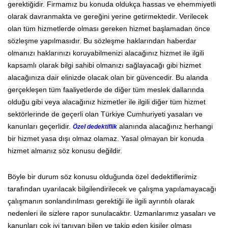
gerektiğidir. Firmamız bu konuda oldukça hassas ve ehemmiyetli
olarak davranmakta ve gereğini yerine getirmektedir. Verilecek
olan tüm hizmetlerde olması gereken hizmet başlamadan önce
sözleşme yapılmasıdır. Bu sözleşme haklarından haberdar
olmanızı haklarınızı koruyabilmenizi alacağınız hizmet ile ilgili
kapsamlı olarak bilgi sahibi olmanızı sağlayacağı gibi hizmet
alacağınıza dair elinizde olacak olan bir güvencedir. Bu alanda
gerçekleşen tüm faaliyetlerde de diğer tüm meslek dallarında
olduğu gibi veya alacağınız hizmetler ile ilgili diğer tüm hizmet
sektörlerinde de geçerli olan Türkiye Cumhuriyeti yasaları ve
kanunları geçerlidir.
alanında alacağınız herhangi
Özel dedektiflik
bir hizmet yasa dışı olmaz olamaz. Yasal olmayan bir konuda
hizmet almanız söz konusu değildir.
Böyle bir durum söz konusu olduğunda özel dedektiflerimiz
tarafından uyarılacak bilgilendirilecek ve çalışma yapılamayacağı
çalışmanın sonlandırılması gerektiği ile ilgili ayrıntılı olarak
nedenleri ile sizlere rapor sunulacaktır. Uzmanlarımız yasaları ve
kanunları çok iyi tanıyan bilen ve takip eden kişiler olması