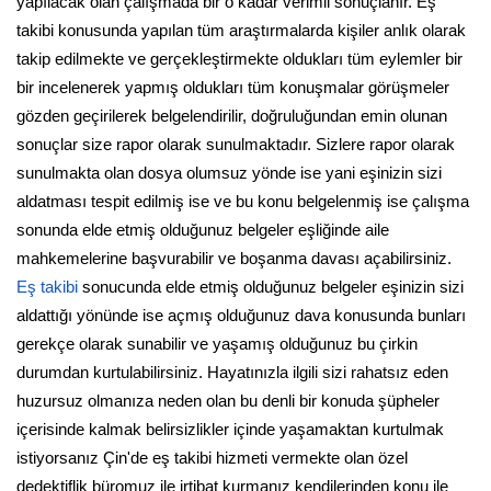
yapılacak olan çalışmada bir o kadar verimli sonuçlanır. Eş
takibi konusunda yapılan tüm araştırmalarda kişiler anlık olarak
takip edilmekte ve gerçekleştirmekte oldukları tüm eylemler bir
bir incelenerek yapmış oldukları tüm konuşmalar görüşmeler
gözden geçirilerek belgelendirilir, doğruluğundan emin olunan
sonuçlar size rapor olarak sunulmaktadır. Sizlere rapor olarak
sunulmakta olan dosya olumsuz yönde ise yani eşinizin sizi
aldatması tespit edilmiş ise ve bu konu belgelenmiş ise çalışma
sonunda elde etmiş olduğunuz belgeler eşliğinde aile
mahkemelerine başvurabilir ve boşanma davası açabilirsiniz.
Eş takibi
sonucunda elde etmiş olduğunuz belgeler eşinizin sizi
aldattığı yönünde ise açmış olduğunuz dava konusunda bunları
gerekçe olarak sunabilir ve yaşamış olduğunuz bu çirkin
durumdan kurtulabilirsiniz. Hayatınızla ilgili sizi rahatsız eden
huzursuz olmanıza neden olan bu denli bir konuda şüpheler
içerisinde kalmak belirsizlikler içinde yaşamaktan kurtulmak
istiyorsanız Çin'de eş takibi hizmeti vermekte olan özel
dedektiflik büromuz ile irtibat kurmanız kendilerinden konu ile