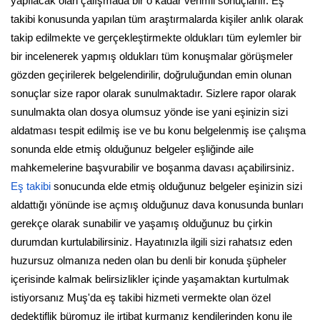
yapılacak olan çalışmada bir o kadar verimli sonuçlanır. Eş
takibi konusunda yapılan tüm araştırmalarda kişiler anlık olarak
takip edilmekte ve gerçekleştirmekte oldukları tüm eylemler bir
bir incelenerek yapmış oldukları tüm konuşmalar görüşmeler
gözden geçirilerek belgelendirilir, doğruluğundan emin olunan
sonuçlar size rapor olarak sunulmaktadır. Sizlere rapor olarak
sunulmakta olan dosya olumsuz yönde ise yani eşinizin sizi
aldatması tespit edilmiş ise ve bu konu belgelenmiş ise çalışma
sonunda elde etmiş olduğunuz belgeler eşliğinde aile
mahkemelerine başvurabilir ve boşanma davası açabilirsiniz.
Eş takibi
sonucunda elde etmiş olduğunuz belgeler eşinizin sizi
aldattığı yönünde ise açmış olduğunuz dava konusunda bunları
gerekçe olarak sunabilir ve yaşamış olduğunuz bu çirkin
durumdan kurtulabilirsiniz. Hayatınızla ilgili sizi rahatsız eden
huzursuz olmanıza neden olan bu denli bir konuda şüpheler
içerisinde kalmak belirsizlikler içinde yaşamaktan kurtulmak
istiyorsanız Muş'da eş takibi hizmeti vermekte olan özel
dedektiflik büromuz ile irtibat kurmanız kendilerinden konu ile