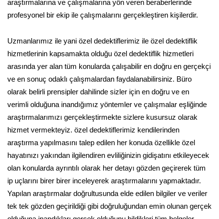
araştırmalarına ve çalışmalarına yön veren beraberlerinde
profesyonel bir ekip ile çalışmalarını gerçekleştiren kişilerdir.
Uzmanlarımız ile yani özel dedektiflerimiz ile özel dedektiflik
hizmetlerinin kapsamakta olduğu özel dedektiflik hizmetleri
arasında yer alan tüm konularda çalışabilir en doğru en gerçekçi
ve en sonuç odaklı çalışmalardan faydalanabilirsiniz. Büro
olarak belirli prensipler dahilinde sizler için en doğru ve en
verimli olduğuna inandığımız yöntemler ve çalışmalar eşliğinde
araştırmalarımızı gerçekleştirmekte sizlere kusursuz olarak
hizmet vermekteyiz. özel dedektiflerimiz kendilerinden
araştırma yapılmasını talep edilen her konuda özellikle özel
hayatınızı yakından ilgilendiren evliliğinizin gidişatını etkileyecek
olan konularda ayrıntılı olarak her detayı gözden geçirerek tüm
ip uçlarını birer birer inceleyerek araştırmalarını yapmaktadır.
Yapılan araştırmalar doğrultusunda elde edilen bilgiler ve veriler
tek tek gözden geçirildiği gibi doğruluğundan emin olunan gerçek
olduğuna inandıkları gerçek olduğunu bildikleri tüm belgeler