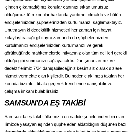
içinden çıkamadığınız konular canınızı sıkan umutsuz
olduğumuz tüm konular hakkında yardımcı olmakta ve bütün
endişelerinizden şüphelerinizden kurtulmanızı sağlamaktayız.
Unutmayın ki dedektiflik hizmetleri her zaman için hayatı
kolaylaştıracağı gibi aynı zamanda da şüphelerinizden
kurtulmanızı endişelerinizden kurtulmanızı ve gerek
görüldüğünde mahkemelerde ihtiyacınız olan tüm delilleri gerekli
olduğu gibi sunmanızı sağlayacaktır. Danışmanlarımız ve
dedektiflerimiz 7/24 danışabileceğiniz kesintisiz olarak sizlere
hizmet vermekte olan kişilerdir. Bu nedenle aklınıza takılan her
konuda bizimle irtibata geçerek kendilerine danışabilir ve
çalışma imkanı bulabilirsiniz.
SAMSUN'DA EŞ TAKİBİ
Samsun'da eş takibi ülkemizin en nadide şehirlerinden biri olan
ilimizde yaşayan eşinden şüphe eden aldatıldığını düşünen bazı
durumlarda aldatıldığından emin olan fakat bunu ispatlayamayan