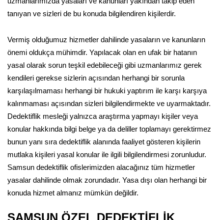
uzmanlarımızda yasaları ve kanunları yakından takip eden
tanıyan ve sizleri de bu konuda bilgilendiren kişilerdir.
Vermiş olduğumuz hizmetler dahilinde yasaların ve kanunların
önemi oldukça mühimdir. Yapılacak olan en ufak bir hatanın
yasal olarak sorun teşkil edebileceği gibi uzmanlarımız gerek
kendileri gerekse sizlerin açısından herhangi bir sorunla
karşılaşılmaması herhangi bir hukuki yaptırım ile karşı karşıya
kalınmaması açısından sizleri bilgilendirmekte ve uyarmaktadır.
Dedektiflik mesleği yalnızca araştırma yapmayı kişiler veya
konular hakkında bilgi belge ya da deliller toplamayı gerektirmez
bunun yanı sıra dedektiflik alanında faaliyet gösteren kişilerin
mutlaka kişileri yasal konular ile ilgili bilgilendirmesi zorunludur.
Samsun dedektiflik ofislerimizden alacağınız tüm hizmetler
yasalar dahilinde olmak zorundadır. Yasa dışı olan herhangi bir
konuda hizmet almanız mümkün değildir.
SAMSUN ÖZEL DEDEKTİFLİK