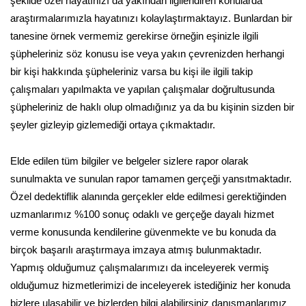
şekilde özel hayatınızı da yakından ilgilendiren konularda
araştırmalarımızla hayatınızı kolaylaştırmaktayız. Bunlardan bir
tanesine örnek vermemiz gerekirse örneğin eşinizle ilgili
şüpheleriniz söz konusu ise veya yakın çevrenizden herhangi
bir kişi hakkında şüpheleriniz varsa bu kişi ile ilgili takip
çalışmaları yapılmakta ve yapılan çalışmalar doğrultusunda
şüpheleriniz de haklı olup olmadığınız ya da bu kişinin sizden bir
şeyler gizleyip gizlemediği ortaya çıkmaktadır.
Elde edilen tüm bilgiler ve belgeler sizlere rapor olarak
sunulmakta ve sunulan rapor tamamen gerçeği yansıtmaktadır.
Özel dedektiflik alanında gerçekler elde edilmesi gerektiğinden
uzmanlarımız %100 sonuç odaklı ve gerçeğe dayalı hizmet
verme konusunda kendilerine güvenmekte ve bu konuda da
birçok başarılı araştırmaya imzaya atmış bulunmaktadır.
Yapmış olduğumuz çalışmalarımızı da inceleyerek vermiş
olduğumuz hizmetlerimizi de inceleyerek istediğiniz her konuda
bizlere ulaşabilir ve bizlerden bilgi alabilirsiniz danışmanlarımız