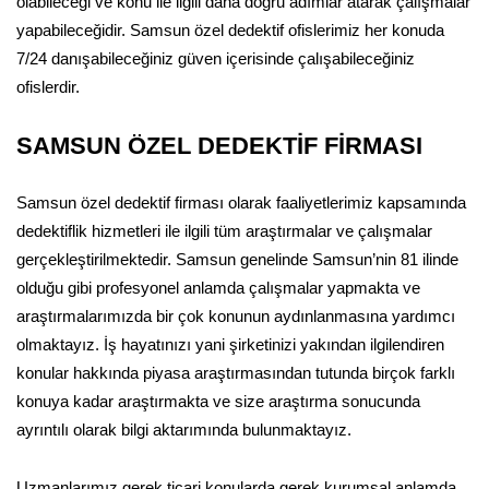
olabileceği ve konu ile ilgili daha doğru adımlar atarak çalışmalar
yapabileceğidir. Samsun özel dedektif ofislerimiz her konuda
7/24 danışabileceğiniz güven içerisinde çalışabileceğiniz
ofislerdir.
SAMSUN ÖZEL DEDEKTİF FİRMASI
Samsun özel dedektif firması olarak faaliyetlerimiz kapsamında
dedektiflik hizmetleri ile ilgili tüm araştırmalar ve çalışmalar
gerçekleştirilmektedir. Samsun genelinde Samsun’nin 81 ilinde
olduğu gibi profesyonel anlamda çalışmalar yapmakta ve
araştırmalarımızda bir çok konunun aydınlanmasına yardımcı
olmaktayız. İş hayatınızı yani şirketinizi yakından ilgilendiren
konular hakkında piyasa araştırmasından tutunda birçok farklı
konuya kadar araştırmakta ve size araştırma sonucunda
ayrıntılı olarak bilgi aktarımında bulunmaktayız.
Uzmanlarımız gerek ticari konularda gerek kurumsal anlamda