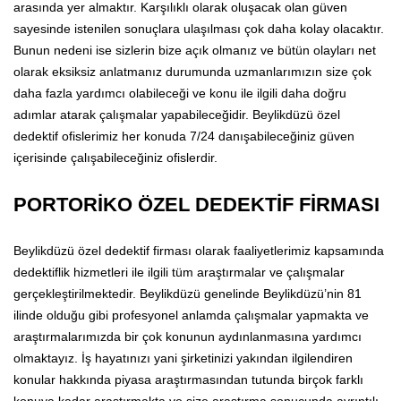
arasında yer almaktır. Karşılıklı olarak oluşacak olan güven
sayesinde istenilen sonuçlara ulaşılması çok daha kolay olacaktır.
Bunun nedeni ise sizlerin bize açık olmanız ve bütün olayları net
olarak eksiksiz anlatmanız durumunda uzmanlarımızın size çok
daha fazla yardımcı olabileceği ve konu ile ilgili daha doğru
adımlar atarak çalışmalar yapabileceğidir. Beylikdüzü özel
dedektif ofislerimiz her konuda 7/24 danışabileceğiniz güven
içerisinde çalışabileceğiniz ofislerdir.
PORTORİKO ÖZEL DEDEKTİF FİRMASI
Beylikdüzü özel dedektif firması olarak faaliyetlerimiz kapsamında
dedektiflik hizmetleri ile ilgili tüm araştırmalar ve çalışmalar
gerçekleştirilmektedir. Beylikdüzü genelinde Beylikdüzü’nin 81
ilinde olduğu gibi profesyonel anlamda çalışmalar yapmakta ve
araştırmalarımızda bir çok konunun aydınlanmasına yardımcı
olmaktayız. İş hayatınızı yani şirketinizi yakından ilgilendiren
konular hakkında piyasa araştırmasından tutunda birçok farklı
konuya kadar araştırmakta ve size araştırma sonucunda ayrıntılı