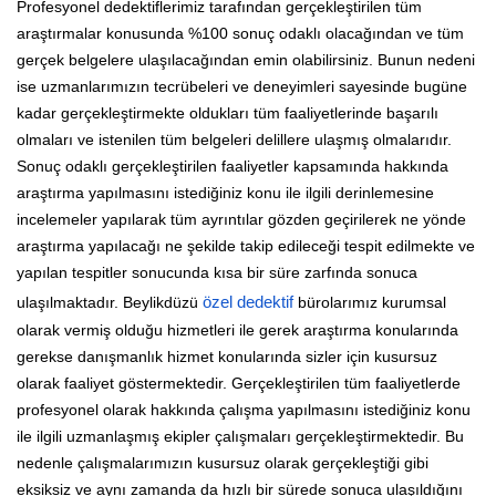
Profesyonel dedektiflerimiz tarafından gerçekleştirilen tüm
araştırmalar konusunda %100 sonuç odaklı olacağından ve tüm
gerçek belgelere ulaşılacağından emin olabilirsiniz. Bunun nedeni
ise uzmanlarımızın tecrübeleri ve deneyimleri sayesinde bugüne
kadar gerçekleştirmekte oldukları tüm faaliyetlerinde başarılı
olmaları ve istenilen tüm belgeleri delillere ulaşmış olmalarıdır.
Sonuç odaklı gerçekleştirilen faaliyetler kapsamında hakkında
araştırma yapılmasını istediğiniz konu ile ilgili derinlemesine
incelemeler yapılarak tüm ayrıntılar gözden geçirilerek ne yönde
araştırma yapılacağı ne şekilde takip edileceği tespit edilmekte ve
yapılan tespitler sonucunda kısa bir süre zarfında sonuca
ulaşılmaktadır. Beylikdüzü
özel dedektif
bürolarımız kurumsal
olarak vermiş olduğu hizmetleri ile gerek araştırma konularında
gerekse danışmanlık hizmet konularında sizler için kusursuz
olarak faaliyet göstermektedir. Gerçekleştirilen tüm faaliyetlerde
profesyonel olarak hakkında çalışma yapılmasını istediğiniz konu
ile ilgili uzmanlaşmış ekipler çalışmaları gerçekleştirmektedir. Bu
nedenle çalışmalarımızın kusursuz olarak gerçekleştiği gibi
eksiksiz ve aynı zamanda da hızlı bir sürede sonuca ulaşıldığını