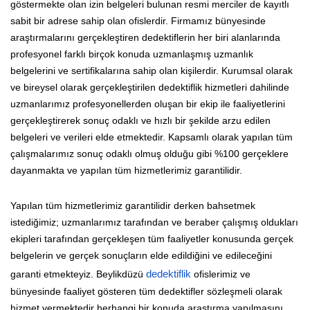
göstermekte olan izin belgeleri bulunan resmi merciler de kayıtlı
sabit bir adrese sahip olan ofislerdir. Firmamız bünyesinde
araştırmalarını gerçekleştiren dedektiflerin her biri alanlarında
profesyonel farklı birçok konuda uzmanlaşmış uzmanlık
belgelerini ve sertifikalarına sahip olan kişilerdir. Kurumsal olarak
ve bireysel olarak gerçekleştirilen dedektiflik hizmetleri dahilinde
uzmanlarımız profesyonellerden oluşan bir ekip ile faaliyetlerini
gerçekleştirerek sonuç odaklı ve hızlı bir şekilde arzu edilen
belgeleri ve verileri elde etmektedir. Kapsamlı olarak yapılan tüm
çalışmalarımız sonuç odaklı olmuş olduğu gibi %100 gerçeklere
dayanmakta ve yapılan tüm hizmetlerimiz garantilidir.
Yapılan tüm hizmetlerimiz garantilidir derken bahsetmek
istediğimiz; uzmanlarımız tarafından ve beraber çalışmış oldukları
ekipleri tarafından gerçekleşen tüm faaliyetler konusunda gerçek
belgelerin ve gerçek sonuçların elde edildiğini ve edileceğini
garanti etmekteyiz. Beylikdüzü
dedektiflik
ofislerimiz ve
bünyesinde faaliyet gösteren tüm dedektifler sözleşmeli olarak
hizmet vermektedir herhangi bir konuda araştırma yapılmasını