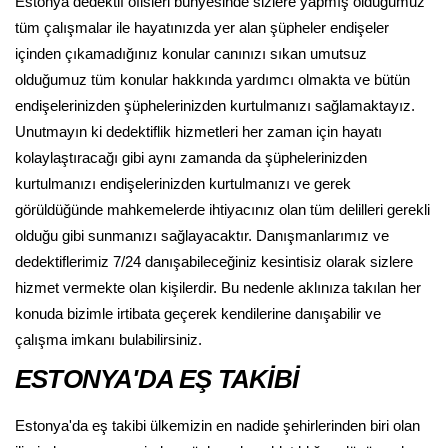
Estonya dedektif ofisleri bünyesinde sizlere yapmış olduğumuz
tüm çalışmalar ile hayatınızda yer alan şüpheler endişeler
içinden çıkamadığınız konular canınızı sıkan umutsuz
olduğumuz tüm konular hakkında yardımcı olmakta ve bütün
endişelerinizden şüphelerinizden kurtulmanızı sağlamaktayız.
Unutmayın ki dedektiflik hizmetleri her zaman için hayatı
kolaylaştıracağı gibi aynı zamanda da şüphelerinizden
kurtulmanızı endişelerinizden kurtulmanızı ve gerek
görüldüğünde mahkemelerde ihtiyacınız olan tüm delilleri gerekli
olduğu gibi sunmanızı sağlayacaktır. Danışmanlarımız ve
dedektiflerimiz 7/24 danışabileceğiniz kesintisiz olarak sizlere
hizmet vermekte olan kişilerdir. Bu nedenle aklınıza takılan her
konuda bizimle irtibata geçerek kendilerine danışabilir ve
çalışma imkanı bulabilirsiniz.
ESTONYA'DA EŞ TAKİBİ
Estonya'da eş takibi ülkemizin en nadide şehirlerinden biri olan