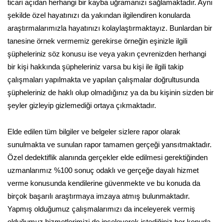
ticari açıdan herhangi bir kayba uğramanızı sağlamaktadır. Aynı
şekilde özel hayatınızı da yakından ilgilendiren konularda
araştırmalarımızla hayatınızı kolaylaştırmaktayız. Bunlardan bir
tanesine örnek vermemiz gerekirse örneğin eşinizle ilgili
şüpheleriniz söz konusu ise veya yakın çevrenizden herhangi
bir kişi hakkında şüpheleriniz varsa bu kişi ile ilgili takip
çalışmaları yapılmakta ve yapılan çalışmalar doğrultusunda
şüpheleriniz de haklı olup olmadığınız ya da bu kişinin sizden bir
şeyler gizleyip gizlemediği ortaya çıkmaktadır.
Elde edilen tüm bilgiler ve belgeler sizlere rapor olarak
sunulmakta ve sunulan rapor tamamen gerçeği yansıtmaktadır.
Özel dedektiflik alanında gerçekler elde edilmesi gerektiğinden
uzmanlarımız %100 sonuç odaklı ve gerçeğe dayalı hizmet
verme konusunda kendilerine güvenmekte ve bu konuda da
birçok başarılı araştırmaya imzaya atmış bulunmaktadır.
Yapmış olduğumuz çalışmalarımızı da inceleyerek vermiş
olduğumuz hizmetlerimizi de inceleyerek istediğiniz her konuda