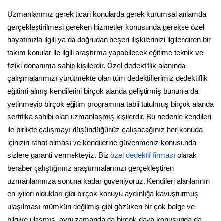
Uzmanlarımız gerek ticari konularda gerek kurumsal anlamda
gerçekleştirilmesi gereken hizmetler konusunda gerekse özel
hayatınızla ilgili ya da doğrudan beşeri ilişkilerinizi ilgilendiren bir
takım konular ile ilgili araştırma yapabilecek eğitime teknik ve
fiziki donanıma sahip kişilerdir. Özel dedektiflik alanında
çalışmalarımızı yürütmekte olan tüm dedektiflerimiz dedektiflik
eğitimi almış kendilerini birçok alanda geliştirmiş bununla da
yetinmeyip birçok eğitim programına tabii tutulmuş birçok alanda
sertifika sahibi olan uzmanlaşmış kişilerdir. Bu nedenle kendileri
ile birlikte çalışmayı düşündüğünüz çalışacağınız her konuda
içinizin rahat olması ve kendilerine güvenmeniz konusunda
sizlere garanti vermekteyiz. Biz
özel dedektif firması
olarak
beraber çalıştığımız araştırmalarınızı gerçekleştiren
uzmanlarımıza sonuna kadar güveniyoruz. Kendileri alanlarının
en iyileri oldukları gibi birçok konuyu aydınlığa kavuşturmuş
ulaşılması mümkün değilmiş gibi gözüken bir çok belge ve
bilgiye ulaşmış, aynı zamanda da birçok dava konusunda da