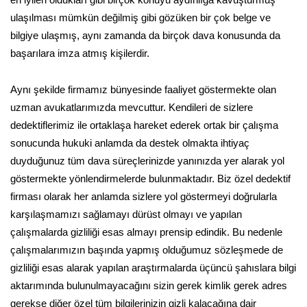
en iyileri oldukları gibi birçok konuyu aydınlığa kavuşturmuş
ulaşılması mümkün değilmiş gibi gözüken bir çok belge ve
bilgiye ulaşmış, aynı zamanda da birçok dava konusunda da
başarılara imza atmış kişilerdir.
Aynı şekilde firmamız bünyesinde faaliyet göstermekte olan
uzman avukatlarımızda mevcuttur. Kendileri de sizlere
dedektiflerimiz ile ortaklaşa hareket ederek ortak bir çalışma
sonucunda hukuki anlamda da destek olmakta ihtiyaç
duyduğunuz tüm dava süreçlerinizde yanınızda yer alarak yol
göstermekte yönlendirmelerde bulunmaktadır. Biz özel dedektif
firması olarak her anlamda sizlere yol göstermeyi doğrularla
karşılaşmamızı sağlamayı dürüst olmayı ve yapılan
çalışmalarda gizliliği esas almayı prensip edindik. Bu nedenle
çalışmalarımızın başında yapmış olduğumuz sözleşmede de
gizliliği esas alarak yapılan araştırmalarda üçüncü şahıslara bilgi
aktarımında bulunulmayacağını sizin gerek kimlik gerek adres
gerekse diğer özel tüm bilgilerinizin gizli kalacağına dair