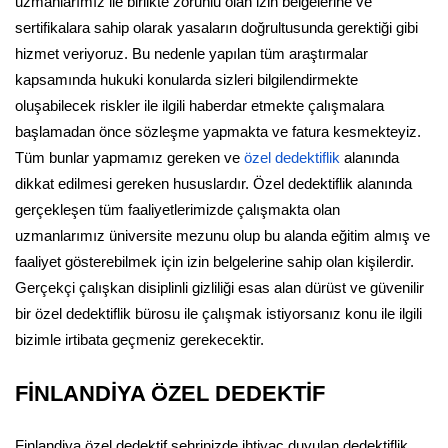
uzmanlarımız ile birlikte zorunlu olan izin belgelerine ve
sertifikalara sahip olarak yasaların doğrultusunda gerektiği gibi
hizmet veriyoruz. Bu nedenle yapılan tüm araştırmalar
kapsamında hukuki konularda sizleri bilgilendirmekte
oluşabilecek riskler ile ilgili haberdar etmekte çalışmalara
başlamadan önce sözleşme yapmakta ve fatura kesmekteyiz.
Tüm bunlar yapmamız gereken ve
özel dedektiflik
alanında
dikkat edilmesi gereken hususlardır. Özel dedektiflik alanında
gerçekleşen tüm faaliyetlerimizde çalışmakta olan
uzmanlarımız üniversite mezunu olup bu alanda eğitim almış ve
faaliyet gösterebilmek için izin belgelerine sahip olan kişilerdir.
Gerçekçi çalışkan disiplinli gizliliği esas alan dürüst ve güvenilir
bir özel dedektiflik bürosu ile çalışmak istiyorsanız konu ile ilgili
bizimle irtibata geçmeniz gerekecektir.
FİNLANDİYA ÖZEL DEDEKTİF
Finlandiya özel dedektif şehrinizde ihtiyaç duyulan dedektiflik