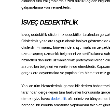
oldukları tüm çalışmalarda sizleri hukuki açıdan bilgil
çalışmalarına yön vermektedir.
İSVEÇ DEDEKTİFLİK
İsveç dedektiflik ofislerimiz dedektifler tarafından ger
Ofislerimiz yasalara uygun olarak faaliyet göstermekte ol
ofislerdir. Firmamız bünyesinde araştırmalarını gerçekleş
uzmanlaşmış uzmanlık belgelerini ve sertifikalarına sahip
hizmetleri dahilinde uzmanlarımız profesyonellerden oluşan
arzu edilen belgeleri ve verileri elde etmektedir. Kaps
gerçeklere dayanmakta ve yapılan tüm hizmetlerimiz gara
Yapılan tüm hizmetlerimiz garantilidir derken bahsetmek
tarafından gerçekleşen tüm faaliyetler konusunda gerçek 
etmekteyiz. İsveç
dedektiflik
ofislerimiz ve bünyesinde 
herhangi bir konuda araştırma yapılmasını talep ettiği