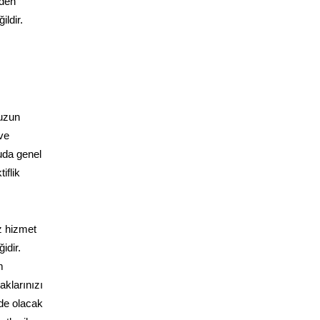
zden
ldir.
muzun
ve
nuda genel
iflik
z hizmet
idir.
m
klarınızı
zde olacak