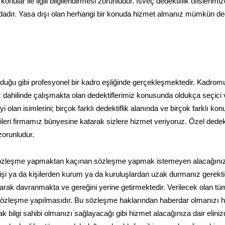
konular ile ilgili bilgilendirmesi zorunludur. İsveç dedektiflik ofislerimi
dadır. Yasa dışı olan herhangi bir konuda hizmet almanız mümkün deği
 olduğu gibi profesyonel bir kadro eşliğinde gerçekleşmektedir. Kadro
 dahilinde çalışmakta olan dedektiflerimiz konusunda oldukça seçici 
lan isimlerini; birçok farklı dedektiflik alanında ve birçok farklı ko
leri firmamız bünyesine katarak sizlere hizmet veriyoruz. Özel dedekt
zorunludur.
 sözleşme yapmaktan kaçınan sözleşme yapmak istemeyen alacağını
an kişi ya da kişilerden kurum ya da kuruluşlardan uzak durmanız gerektiğ
ak davranmakta ve gereğini yerine getirmektedir. Verilecek olan tü
zleşme yapılmasıdır. Bu sözleşme haklarından haberdar olmanızı ha
rak bilgi sahibi olmanızı sağlayacağı gibi hizmet alacağınıza dair elini