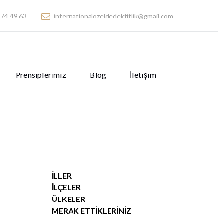
74 49 63
internationalozeldedektiflik@gmail.com
Prensiplerimiz
Blog
İletişim
İLLER
İLÇELER
ÜLKELER
MERAK ETTIKLERINIZ