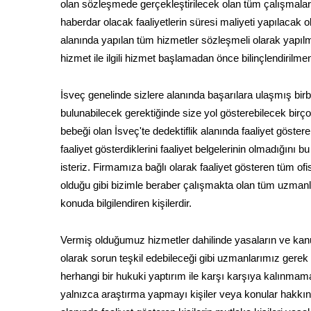
olan sözleşmede gerçekleştirilecek olan tüm çalışmalar a
haberdar olacak faaliyetlerin süresi maliyeti yapılacak o
alanında yapılan tüm hizmetler sözleşmeli olarak yapıl
hizmet ile ilgili hizmet başlamadan önce bilinçlendirilme
İsveç genelinde sizlere alanında başarılara ulaşmış bir
bulunabilecek gerektiğinde size yol gösterebilecek birço
bebeği olan İsveç'te dedektiflik alanında faaliyet göste
faaliyet gösterdiklerini faaliyet belgelerinin olmadığını 
isteriz. Firmamıza bağlı olarak faaliyet gösteren tüm ofis
olduğu gibi bizimle beraber çalışmakta olan tüm uzmanl
konuda bilgilendiren kişilerdir.
Vermiş olduğumuz hizmetler dahilinde yasaların ve kanu
olarak sorun teşkil edebileceği gibi uzmanlarımız gerek
herhangi bir hukuki yaptırım ile karşı karşıya kalınmama
yalnızca araştırma yapmayı kişiler veya konular hakkında