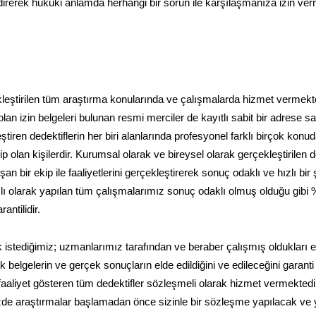
endirerek hukuki anlamda herhangi bir sorun ile karşılaşmanıza izin v
çekleştirilen tüm araştırma konularında ve çalışmalarda hizmet vermekte
an izin belgeleri bulunan resmi merciler de kayıtlı sabit bir adrese sa
tiren dedektiflerin her biri alanlarında profesyonel farklı birçok konu
 olan kişilerdir. Kurumsal olarak ve bireysel olarak gerçekleştirilen de
 bir ekip ile faaliyetlerini gerçekleştirerek sonuç odaklı ve hızlı bir 
amlı olarak yapılan tüm çalışmalarımız sonuç odaklı olmuş olduğu gibi
ntilidir.
 istediğimiz; uzmanlarımız tarafından ve beraber çalışmış oldukları ek
belgelerin ve gerçek sonuçların elde edildiğini ve edileceğini garanti
faaliyet gösteren tüm dedektifler sözleşmeli olarak hizmet vermektedi
nizde araştırmalar başlamadan önce sizinle bir sözleşme yapılacak ve