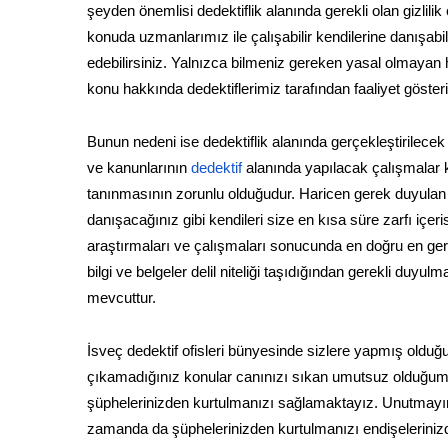
şeyden önemlisi dedektiflik alanında gerekli olan gizlili
konuda uzmanlarımız ile çalışabilir kendilerine danışab
edebilirsiniz. Yalnızca bilmeniz gereken yasal olmayan h
konu hakkında dedektiflerimiz tarafından faaliyet göste
Bunun nedeni ise dedektiflik alanında gerçekleştirilecek
ve kanunlarının
dedektif
alanında yapılacak çalışmalar k
tanınmasının zorunlu olduğudur. Haricen gerek duyulan öz
danışacağınız gibi kendileri size en kısa süre zarfı iç
araştırmaları ve çalışmaları sonucunda en doğru en gerç
bilgi ve belgeler delil niteliği taşıdığından gerekli d
mevcuttur.
İsveç dedektif ofisleri bünyesinde sizlere yapmış olduğ
çıkamadığınız konular canınızı sıkan umutsuz olduğum
şüphelerinizden kurtulmanızı sağlamaktayız. Unutmayın k
zamanda da şüphelerinizden kurtulmanızı endişeleriniz