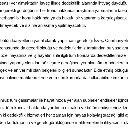
k esası yer almaktadır. İsveç ilinde dedektiflik alanında ihtiyaç duyduğ
ilir gerekli gördüğünüz her konu hakkında araştırma yapmalarını talep
erhangi bir konu hakkında ya da hukuki bir yaptırımla karşılaşılacak 
rilmeyecek ve sizinle anlaşma yapılmayacaktır.
 bütün faaliyetlerin yasal olarak yapılması gerektiği İsveç Cumhuriyeti
onusunda da geçerli olduğu ve dedektiflerimiz tarafından bu yasaları
el hayatınız ve iş hayatınız ile ilgili tüm konularda dedektiflerimize
erisinde yapmış oldukları sözleşme gereğince yer alan tüm maddelere 
ek ve en verimli olan belgeleri bilgileri sunacaktır. Elde etmiş olduğ
uyulması halinde mahkemelerde ve resmi kurumlarda kullanabilme imkanın
umuz tüm çalışmalar ile hayatınızda yer alan şüpheler endişeler içind
uz tüm konular hakkında yardımcı olmakta ve bütün endişelerinizde
i dedektiflik hizmetleri her zaman için hayatı kolaylaştıracağı gibi a
den kurtulmanızı ve gerek görüldüğünde mahkemelerde ihtiyacınız o