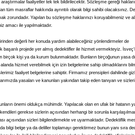
raştırmalar faaliyetler tek tek bildirilecektir. Sözleşme gereği haklar
lan tüm masraflar hakkında ayrıntılı olarak bilgi sahibi olacaksınız. De
mak zorundadır. Yapılan bu sözleşme haklarınızı koruyabilmeniz ve a
niz amacı ile yapılmaktadır.
birinden değerli her konuda yardım alabileceğiniz yönlendirmeler de
k başarılı projede yer almış dedektifler ile hizmet vermekteyiz. İsveç
ren birçok kişi ya da kurum bulunmaktadır. Bunların birçoğunun yasa dı
bu alanda hizmet verebilmek için izin belgelerine sahip olmadıklarını bil
lerimiz faaliyet belgelerine sahiptir. Firmamız prensipleri dahilinde gizl
arımızda yasaları ve kanunları yakından takip eden tanıyan ve sizleri
nların önemi oldukça mühimdir. Yapılacak olan en ufak bir hatanın y
 kendileri gerekse sizlerin açısından herhangi bir sorunla karşılaşılm
sı açısından sizleri bilgilendirmekte ve uyarmaktadır. Dedektiflik mes
 bilgi belge ya da deliller toplamayı gerektirmez bunun yanı sıra ded