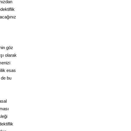
ınızdan
dektiflik
lacağınız
’nin göz
şı olarak
menizi
ilik esas
 de bu
asal
aması
leği
ektiflik