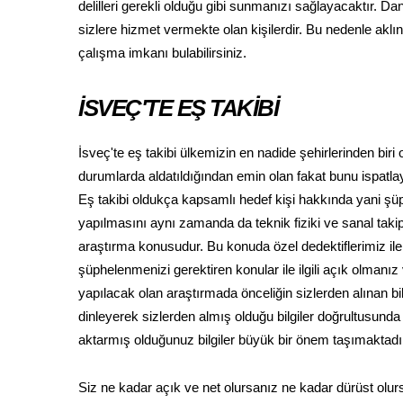
delilleri gerekli olduğu gibi sunmanızı sağlayacaktır. D
sizlere hizmet vermekte olan kişilerdir. Bu nedenle aklın
çalışma imkanı bulabilirsiniz.
İSVEÇ'TE EŞ TAKİBİ
İsveç'te eş takibi ülkemizin en nadide şehirlerinden bir
durumlarda aldatıldığından emin olan fakat bunu ispatl
Eş takibi oldukça kapsamlı hedef kişi hakkında yani şü
yapılmasını aynı zamanda da teknik fiziki ve sanal taki
araştırma konusudur. Bu konuda özel dedektiflerimiz i
şüphelenmenizi gerektiren konular ile ilgili açık olmanı
yapılacak olan araştırmada önceliğin sizlerden alınan b
dinleyerek sizlerden almış olduğu bilgiler doğrultusunda
aktarmış olduğunuz bilgiler büyük bir önem taşımaktadı
Siz ne kadar açık ve net olursanız ne kadar dürüst olurs