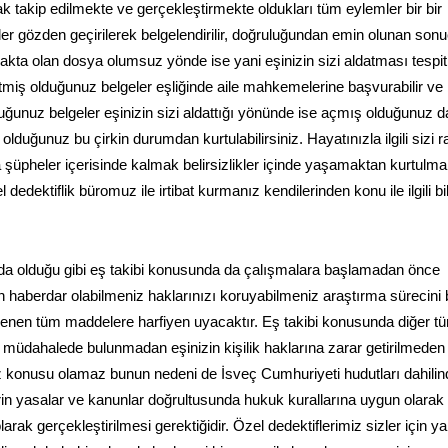
k takip edilmekte ve gerçekleştirmekte oldukları tüm eylemler bir bir
 gözden geçirilerek belgelendirilir, doğruluğundan emin olunan sonu
akta olan dosya olumsuz yönde ise yani eşinizin sizi aldatması tespit
tmiş olduğunuz belgeler eşliğinde aile mahkemelerine başvurabilir v
ğunuz belgeler eşinizin sizi aldattığı yönünde ise açmış olduğunuz 
duğunuz bu çirkin durumdan kurtulabilirsiniz. Hayatınızla ilgili sizi r
şüpheler içerisinde kalmak belirsizlikler içinde yaşamaktan kurtulm
dedektiflik büromuz ile irtibat kurmanız kendilerinden konu ile ilgili bil
nda olduğu gibi eş takibi konusunda da çalışmalara başlamadan önce
 haberdar olabilmeniz haklarınızı koruyabilmeniz araştırma sürecini 
lenen tüm maddelere harfiyen uyacaktır. Eş takibi konusunda diğer t
ne müdahalede bulunmadan eşinizin kişilik haklarına zarar getirilmeden
z konusu olamaz bunun nedeni de İsveç Cumhuriyeti hudutları dahilin
rin yasalar ve kanunlar doğrultusunda hukuk kurallarına uygun olarak
arak gerçekleştirilmesi gerektiğidir. Özel dedektiflerimiz sizler için 