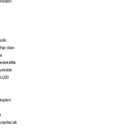
ermeden
dir.
hip olan
da
dektiflik
şekilde
 %100
ipleri
r
 yapılacak