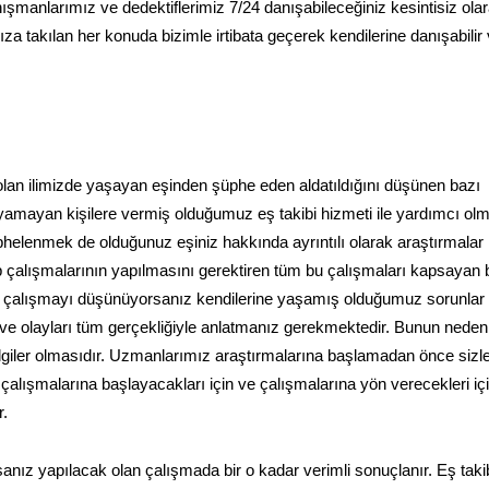
anışmanlarımız ve dedektiflerimiz 7/24 danışabileceğiniz kesintisiz ola
ıza takılan her konuda bizimle irtibata geçerek kendilerine danışabilir
i olan ilimizde yaşayan eşinden şüphe eden aldatıldığını düşünen bazı
ayamayan kişilere vermiş olduğumuz eş takibi hizmeti ile yardımcı ol
phelenmek de olduğunuz eşiniz hakkında ayrıntılı olarak araştırmalar
p çalışmalarının yapılmasını gerektiren tüm bu çalışmaları kapsayan b
le çalışmayı düşünüyorsanız kendilerine yaşamış olduğumuz sorunlar
z ve olayları tüm gerçekliğiyle anlatmanız gerekmektedir. Bunun neden
ilgiler olmasıdır. Uzmanlarımız araştırmalarına başlamadan önce sizle
 çalışmalarına başlayacakları için ve çalışmalarına yön verecekleri iç
r.
anız yapılacak olan çalışmada bir o kadar verimli sonuçlanır. Eş taki