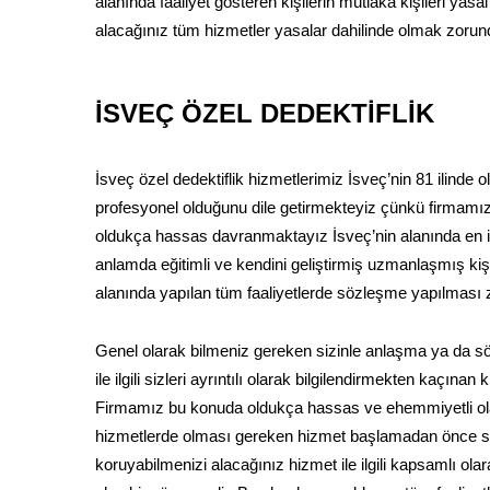
alanında faaliyet gösteren kişilerin mutlaka kişileri yasal 
alacağınız tüm hizmetler yasalar dahilinde olmak zorun
İSVEÇ ÖZEL DEDEKTİFLİK
İsveç özel dedektiflik hizmetlerimiz İsveç’nin 81 ilinde
profesyonel olduğunu dile getirmekteyiz çünkü firmamız
oldukça hassas davranmaktayız İsveç’nin alanında en iyi o
anlamda eğitimli ve kendini geliştirmiş uzmanlaşmış kişi
alanında yapılan tüm faaliyetlerde sözleşme yapılması 
Genel olarak bilmeniz gereken sizinle anlaşma ya da
ile ilgili sizleri ayrıntılı olarak bilgilendirmekten kaçın
Firmamız bu konuda oldukça hassas ve ehemmiyetli olar
hizmetlerde olması gereken hizmet başlamadan önce sö
koruyabilmenizi alacağınız hizmet ile ilgili kapsamlı ola