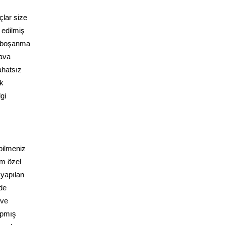
çlar size
 edilmiş
e boşanma
dava
ahatsız
ak
gi
bilmeniz
üm özel
 yapılan
de
 ve
yapmış