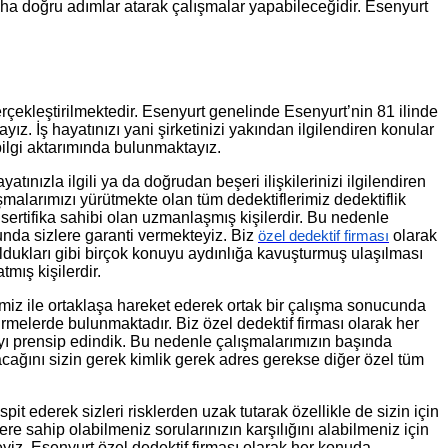
aha doğru adımlar atarak çalışmalar yapabileceğidir. Esenyurt
gerçekleştirilmektedir. Esenyurt genelinde Esenyurt’nin 81 ilinde
. İş hayatınızı yani şirketinizi yakından ilgilendiren konular
bilgi aktarımında bulunmaktayız.
ızla ilgili ya da doğrudan beşeri ilişkilerinizi ilgilendiren
lışmalarımızı yürütmekte olan tüm dedektiflerimiz dedektiflik
 sertifika sahibi olan uzmanlaşmış kişilerdir. Bu nedenle
unda sizlere garanti vermekteyiz. Biz
olarak
özel dedektif firması
oldukları gibi birçok konuyu aydınlığa kavuşturmuş ulaşılması
ış kişilerdir.
miz ile ortaklaşa hareket ederek ortak bir çalışma sonucunda
melerde bulunmaktadır. Biz özel dedektif firması olarak her
yı prensip edindik. Bu nedenle çalışmalarımızın başında
ağını sizin gerek kimlik gerek adres gerekse diğer özel tüm
pit ederek sizleri risklerden uzak tutarak özellikle de sizin için
e sahip olabilmeniz sorularınızın karşılığını alabilmeniz için
eyiz. Esenyurt özel dedektif firması olarak her konuda