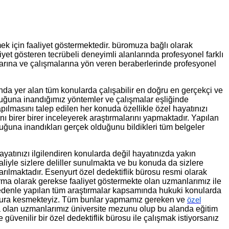
mek için faaliyet göstermektedir. büromuza bağlı olarak
aliyet gösteren tecrübeli deneyimli alanlarında profesyonel farklı
alarına ve çalışmalarına yön veren beraberlerinde profesyonel
ında yer alan tüm konularda çalışabilir en doğru en gerçekçi ve
olduğuna inandığımız yöntemler ve çalışmalar eşliğinde
pılmasını talep edilen her konuda özellikle özel hayatınızı
ını birer birer inceleyerek araştırmalarını yapmaktadır. Yapılan
duğuna inandıkları gerçek olduğunu bildikleri tüm belgeler
ayatınızı ilgilendiren konularda değil hayatınızda yakın
liyle sizlere deliller sunulmakta ve bu konuda da sizlere
rılmaktadır. Esenyurt özel dedektiflik bürosu resmi olarak
irma olarak gerekse faaliyet göstermekte olan uzmanlarımız ile
u nedenle yapılan tüm araştırmalar kapsamında hukuki konularda
 fatura kesmekteyiz. Tüm bunlar yapmamız gereken ve
özel
ta olan uzmanlarımız üniversite mezunu olup bu alanda eğitim
e güvenilir bir özel dedektiflik bürosu ile çalışmak istiyorsanız