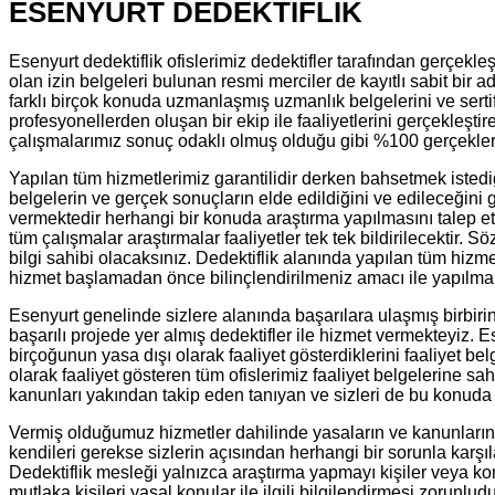
ESENYURT DEDEKTİFLİK
Esenyurt dedektiflik ofislerimiz dedektifler tarafından gerçekl
olan izin belgeleri bulunan resmi merciler de kayıtlı sabit bir 
farklı birçok konuda uzmanlaşmış uzmanlık belgelerini ve sertif
profesyonellerden oluşan bir ekip ile faaliyetlerini gerçekleştir
çalışmalarımız sonuç odaklı olmuş olduğu gibi %100 gerçeklere
Yapılan tüm hizmetlerimiz garantilidir derken bahsetmek istedi
belgelerin ve gerçek sonuçların elde edildiğini ve edileceğini
vermektedir herhangi bir konuda araştırma yapılmasını talep e
tüm çalışmalar araştırmalar faaliyetler tek tek bildirilecektir.
bilgi sahibi olacaksınız. Dedektiflik alanında yapılan tüm hizm
hizmet başlamadan önce bilinçlendirilmeniz amacı ile yapılmak
Esenyurt genelinde sizlere alanında başarılara ulaşmış birbir
başarılı projede yer almış dedektifler ile hizmet vermekteyiz. 
birçoğunun yasa dışı olarak faaliyet gösterdiklerini faaliyet be
olarak faaliyet gösteren tüm ofislerimiz faaliyet belgelerine s
kanunları yakından takip eden tanıyan ve sizleri de bu konuda bi
Vermiş olduğumuz hizmetler dahilinde yasaların ve kanunların 
kendileri gerekse sizlerin açısından herhangi bir sorunla karşı
Dedektiflik mesleği yalnızca araştırma yapmayı kişiler veya kon
mutlaka kişileri yasal konular ile ilgili bilgilendirmesi zorunl