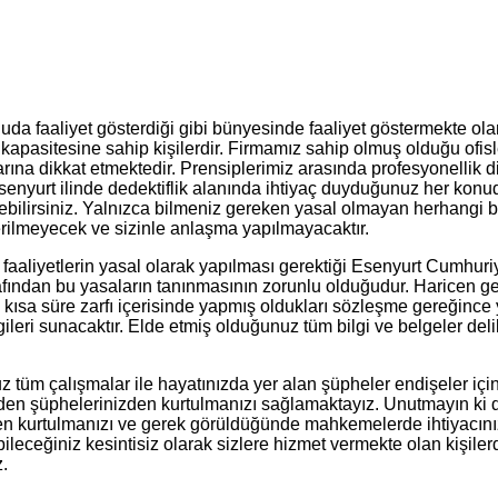
 konuda faaliyet gösterdiği gibi bünyesinde faaliyet göstermekte o
kapasitesine sahip kişilerdir. Firmamız sahip olmuş olduğu ofisl
rına dikkat etmektedir. Prensiplerimiz arasında profesyonellik d
 Esenyurt ilinde dedektiflik alanında ihtiyaç duyduğunuz her konud
ilirsiniz. Yalnızca bilmeniz gereken yasal olmayan herhangi bir
terilmeyecek ve sizinle anlaşma yapılmayacaktır.
 faaliyetlerin yasal olarak yapılması gerektiği Esenyurt Cumhuri
ından bu yasaların tanınmasının zorunlu olduğudur. Haricen gerek
n kısa süre zarfı içerisinde yapmış oldukları sözleşme gereğince
ileri sunacaktır. Elde etmiş olduğunuz tüm bilgi ve belgeler del
z tüm çalışmalar ile hayatınızda yer alan şüpheler endişeler i
n şüphelerinizden kurtulmanızı sağlamaktayız. Unutmayın ki dede
n kurtulmanızı ve gerek görüldüğünde mahkemelerde ihtiyacınız 
leceğiniz kesintisiz olarak sizlere hizmet vermekte olan kişilerd
z.