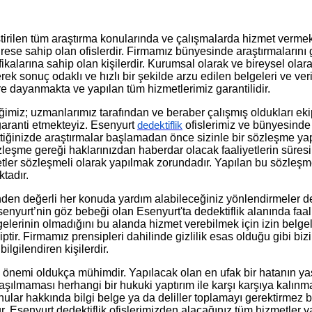
eştirilen tüm araştırma konularında ve çalışmalarda hizmet vermek
adrese sahip olan ofislerdir. Firmamız bünyesinde araştırmalarını 
ikalarına sahip olan kişilerdir. Kurumsal olarak ve bireysel olara
erek sonuç odaklı ve hızlı bir şekilde arzu edilen belgeleri ve ve
 dayanmakta ve yapılan tüm hizmetlerimiz garantilidir.
ğimiz; uzmanlarımız tarafından ve beraber çalışmış oldukları ek
 garanti etmekteyiz. Esenyurt
ofislerimiz ve bünyesinde 
dedektiflik
ttiğinizde araştırmalar başlamadan önce sizinle bir sözleşme ya
 Sözleşme gereği haklarınızdan haberdar olacak faaliyetlerin süres
etler sözleşmeli olarak yapılmak zorundadır. Yapılan bu sözleşme 
tadır.
inden değerli her konuda yardım alabileceğiniz yönlendirmeler d
Esenyurt’nin göz bebeği olan Esenyurt'ta dedektiflik alanında faa
lgelerinin olmadığını bu alanda hizmet verebilmek için izin belge
ahiptir. Firmamız prensipleri dahilinde gizlilik esas olduğu gibi
lgilendiren kişilerdir.
önemi oldukça mühimdir. Yapılacak olan en ufak bir hatanın yas
laşılmaması herhangi bir hukuki yaptırım ile karşı karşıya kalınm
ular hakkında bilgi belge ya da deliller toplamayı gerektirmez bu
udur. Esenyurt dedektiflik ofislerimizden alacağınız tüm hizmetler