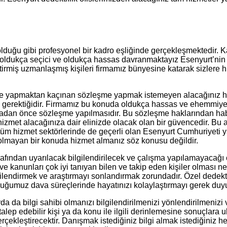
e olduğu gibi profesyonel bir kadro eşliğinde gerçekleşmektedir
ldukça seçici ve oldukça hassas davranmaktayız Esenyurt’nin alan
tirmiş uzmanlaşmış kişileri firmamız bünyesine katarak sizlere h
yapmaktan kaçınan sözleşme yapmak istemeyen alacağınız hizmet i
 gerektiğidir. Firmamız bu konuda oldukça hassas ve ehemmiyetl
adan önce sözleşme yapılmasıdır. Bu sözleşme haklarından habe
bi hizmet alacağınıza dair elinizde olacak olan bir güvencedir. B
r tüm hizmet sektörlerinde de geçerli olan Esenyurt Cumhuriyeti y
 olmayan bir konuda hizmet almanız söz konusu değildir.
ından uyarılacak bilgilendirilecek ve çalışma yapılamayacağı çalı
ı ve kanunları çok iyi tanıyan bilen ve takip eden kişiler olmas
gilendirmek ve araştırmayı sonlandırmak zorundadır. Özel dedektif
uğumuz dava süreçlerinde hayatınızı kolaylaştırmayı gerek duyul
da da bilgi sahibi olmanızı bilgilendirilmenizi yönlendirilmenizi
lep edebilir kişi ya da konu ile ilgili derinlemesine sonuçlara ul
çekleştirecektir. Danışmak istediğiniz bilgi almak istediğiniz her