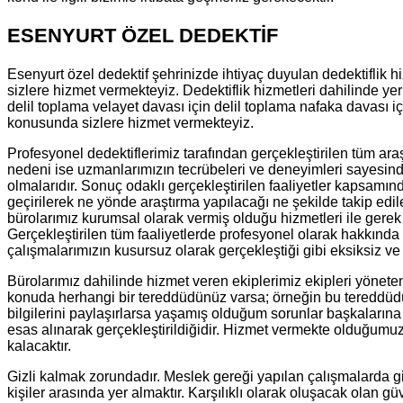
ESENYURT ÖZEL DEDEKTİF
Esenyurt özel dedektif şehrinizde ihtiyaç duyulan dedektiflik hi
sizlere hizmet vermekteyiz. Dedektiflik hizmetleri dahilinde ye
delil toplama velayet davası için delil toplama nafaka davası i
konusunda sizlere hizmet vermekteyiz.
Profesyonel dedektiflerimiz tarafından gerçekleştirilen tüm a
nedeni ise uzmanlarımızın tecrübeleri ve deneyimleri sayesinde 
olmalarıdır. Sonuç odaklı gerçekleştirilen faaliyetler kapsamın
geçirilerek ne yönde araştırma yapılacağı ne şekilde takip edil
bürolarımız kurumsal olarak vermiş olduğu hizmetleri ile gerek
Gerçekleştirilen tüm faaliyetlerde profesyonel olarak hakkında 
çalışmalarımızın kusursuz olarak gerçekleştiği gibi eksiksiz ve
Bürolarımız dahilinde hizmet veren ekiplerimiz ekipleri yönete
konuda herhangi bir tereddüdünüz varsa; örneğin bu tereddüdünü
bilgilerini paylaşırlarsa yaşamış olduğum sorunlar başkalarına a
esas alınarak gerçekleştirildiğidir. Hizmet vermekte olduğumuz
kalacaktır.
Gizli kalmak zorundadır. Meslek gereği yapılan çalışmalarda gi
kişiler arasında yer almaktır. Karşılıklı olarak oluşacak olan 