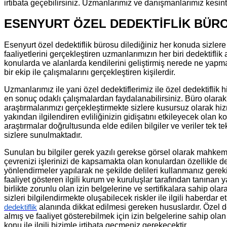
irtibata geçebilirsiniz. Uzmanlarımız ve danışmanlarımız kesint
ESENYURT ÖZEL DEDEKTİFLİK BÜR
Esenyurt özel dedektiflik bürosu dilediğiniz her konuda sizlere
faaliyetlerini gerçekleştiren uzmanlarımızın her biri dedektiflik
konularda ve alanlarda kendilerini geliştirmiş nerede ne yapma
bir ekip ile çalışmalarını gerçekleştiren kişilerdir.
Uzmanlarımız ile yani özel dedektiflerimiz ile özel dedektiflik
en sonuç odaklı çalışmalardan faydalanabilirsiniz. Büro olarak 
araştırmalarımızı gerçekleştirmekte sizlere kusursuz olarak hiz
yakından ilgilendiren evliliğinizin gidişatını etkileyecek olan k
araştırmalar doğrultusunda elde edilen bilgiler ve veriler tek
sizlere sunulmaktadır.
Sunulan bu bilgiler gerek yazılı gerekse görsel olarak mahkemel
çevrenizi işlerinizi de kapsamakta olan konulardan özellikle d
yönlendirmeler yapılarak ne şekilde delileri kullanmanız gerek
faaliyet gösteren ilgili kurum ve kuruluşlar tarafından tanına
birlikte zorunlu olan izin belgelerine ve sertifikalara sahip 
sizleri bilgilendirmekte oluşabilecek riskler ile ilgili hab
alanında dikkat edilmesi gereken hususlardır. Özel d
dedektiflik
almış ve faaliyet gösterebilmek için izin belgelerine sahip olan k
konu ile ilgili bizimle irtibata geçmeniz gerekecektir.