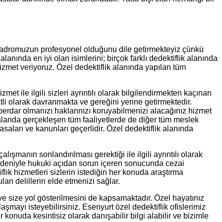
. Kadromuzun profesyonel olduğunu dile getirmekteyiz çünkü
ında en iyi olan isimlerini; birçok farklı dedektiflik alanında
izmet veriyoruz. Özel dedektiflik alanında yapılan tüm
le ilgili sizleri ayrıntılı olarak bilgilendirmekten kaçınan
i olarak davranmakta ve gereğini yerine getirmektedir.
rdar olmanızı haklarınızı koruyabilmenizi alacağınız hizmet
u alanda gerçekleşen tüm faaliyetlerde de diğer tüm meslek
asaları ve kanunları geçerlidir. Özel dedektiflik alanında
şmanın sonlandırılması gerektiği ile ilgili ayrıntılı olarak
ı nedeniyle hukuki açıdan sorun içeren sonucunda cezai
lik hizmetleri sizlerin istediğin her konuda araştırma
an delillerin elde etmenizi sağlar.
 ve size yol gösterilmesini de kapsamaktadır. Özel hayatınız
aşmayı isteyebilirsiniz. Esenyurt özel dedektiflik ofislerimiz
 konuda kesintisiz olarak danışabilir bilgi alabilir ve bizimle