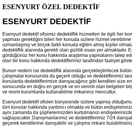
ESENYURT ÖZEL DEDEKTİF
ESENYURT DEDEKTİF
Esenyurt dedektif ofisimiz dedektiflik hizmetleri ile ilgili her
yapması gerektiğini bilen her konuda sizlere hizmet verebilme 
uzmanlaşmış ve birçok farklı konuda eğitim almış kişiler olmala
dedektiflik alanında gerekli olan gizlilik esası yer almaktadır.
gördüğünüz her konu hakkında araştırma yapmalarını talep edeb
olan bir konu hakkında dedektiflerimiz tarafından faaliyet gös
Bunun nedeni ise dedektiflik alanında gerçekleştirilecek bütün
çalışmalar konusunda da geçerli olduğu ve dedektiflerimiz taraf
konularda dedektiflerimize danışacağınız gibi kendileri size e
sonucunda en doğru en gerçek ve en verimli olan belgeleri bilg
ve resmi kurumlarda kullanabilme imkanınız mevcuttur.
Esenyurt dedektif ofisleri bünyesinde sizlere yapmış olduğumu
tüm konular hakkında yardımcı olmakta ve bütün endişelerinizde
aynı zamanda da şüphelerinizden kurtulmanızı endişelerinizde
sağlayacaktır. Danışmanlarımız ve dedektiflerimiz 7/24 danışabi
geçerek kendilerine danışabilir ve çalışma imkanı bulabilirsini