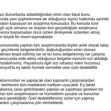
bazı durumlarda aldatıldığından emin olan fakat bunu
kkında yani şüphelenmek de olduğunuz eşiniz hakkında ayrıntılı
ışmaları kapsayan bir araştırma konusudur. Bu konuda özel
li açık olmanız ve olayları tüm gerçekliğiyle anlatmanız
larına başlamadan önce sizleri dinleyerek sizlerden almış
er büyük bir önem taşımaktadır.
 konusunda yapılan tüm araştırmalarda kişiler anlık olarak takip
geçirilerek belgelendirilir, doğruluğundan emin olunan
atması tespit edilmiş ise ve bu konu belgelenmiş ise çalışma
onucunda elde etmiş olduğunuz belgeler eşinizin sizi aldattığı
ilirsiniz. Hayatınızla ilgili sizi rahatsız eden huzursuz
nyurt'ta eş takibi hizmeti vermekte olan özel dedektiflik
aklarınızdan ve yapılacak olan kapsamlı çalışmalardan
 belirlenen tüm maddelere harfiyen uyacaktır. Eş takibi
klarına zarar getirilmeden yapılan ve yapılması gereken bir
an tüm araştırmaların ve hizmetlerin yasalar ve kanunlar
i gerektiğidir. Özel dedektiflerimiz sizler için yapmış
rmeden çalışmalarına yön vermektedir.