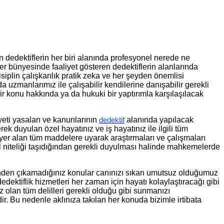
lan dedektiflerin her biri alanında profesyonel nerede ne
er bünyesinde faaliyet gösteren dedektiflerin alanlarında
isiplin çalışkanlık pratik zeka ve her şeyden önemlisi
a uzmanlarımız ile çalışabilir kendilerine danışabilir gerekli
 konu hakkında ya da hukuki bir yaptırımla karşılaşılacak
yeti yasaları ve kanunlarının
alanında yapılacak
dedektif
 duyulan özel hayatınız ve iş hayatınız ile ilgili tüm
 yer alan tüm maddelere uyarak araştırmaları ve çalışmaları
il niteliği taşıdığından gerekli duyulması halinde mahkemelerde
çinden çıkamadığınız konular canınızı sıkan umutsuz olduğumuz
ktiflik hizmetleri her zaman için hayatı kolaylaştıracağı gibi
olan tüm delilleri gerekli olduğu gibi sunmanızı
ir. Bu nedenle aklınıza takılan her konuda bizimle irtibata