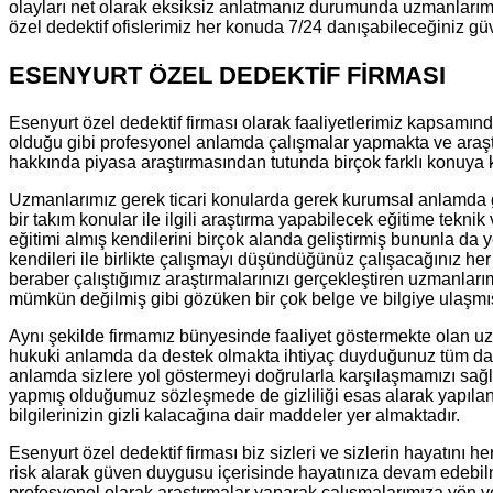
olayları net olarak eksiksiz anlatmanız durumunda uzmanlarımız
özel dedektif ofislerimiz her konuda 7/24 danışabileceğiniz güve
ESENYURT ÖZEL DEDEKTİF FİRMASI
Esenyurt özel dedektif firması olarak faaliyetlerimiz kapsamında
olduğu gibi profesyonel anlamda çalışmalar yapmakta ve araştı
hakkında piyasa araştırmasından tutunda birçok farklı konuya k
Uzmanlarımız gerek ticari konularda gerek kurumsal anlamda ger
bir takım konular ile ilgili araştırma yapabilecek eğitime teknik
eğitimi almış kendilerini birçok alanda geliştirmiş bununla da 
kendileri ile birlikte çalışmayı düşündüğünüz çalışacağınız h
beraber çalıştığımız araştırmalarınızı gerçekleştiren uzmanları
mümkün değilmiş gibi gözüken bir çok belge ve bilgiye ulaşmı
Aynı şekilde firmamız bünyesinde faaliyet göstermekte olan uz
hukuki anlamda da destek olmakta ihtiyaç duyduğunuz tüm dava
anlamda sizlere yol göstermeyi doğrularla karşılaşmamızı sağl
yapmış olduğumuz sözleşmede de gizliliği esas alarak yapılan 
bilgilerinizin gizli kalacağına dair maddeler yer almaktadır.
Esenyurt özel dedektif firması biz sizleri ve sizlerin hayatını h
risk alarak güven duygusu içerisinde hayatınıza devam edebilmen
profesyonel olarak araştırmalar yaparak çalışmalarımıza yön ver