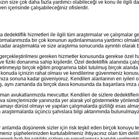
ın size çok daha fazla yardımcı olabileceği ve konu ile ilgili d
n içerisinde çalışabileceğiniz ofislerdir.
 dedektiflik hizmetleri ile ilgili tüm araştırmalar ve çalışmalar 
rmalarımızda bir çok konunun aydınlanmasına yardımcı olmaktayız
adar araştırmakta ve size araştırma sonucunda ayrıntılı olarak 
çekleştirilmesi gereken hizmetler konusunda gerekse özel hayatın
 ve fiziki donanıma sahip kişilerdir. Özel dedektiflik alanında ça
yetinmeyip birçok eğitim programına tabii tutulmuş birçok alanda
er konuda içinizin rahat olması ve kendilerine güvenmeniz konus
mıza sonuna kadar güveniyoruz. Kendileri alanlarının en iyileri 
ş, aynı zamanda da birçok dava konusunda da başarılara imza atm
man avukatlarımızda mevcuttur. Kendileri de sizlere dedektifleri
 süreçlerinizde yanınızda yer alarak yol göstermekte yönlendir
amayı dürüst olmayı ve yapılan çalışmalarda gizliliği esas alma
araştırmalarda üçüncü şahıslara bilgi aktarımında bulunulmayac
er anlamda düşünerek sizler için risk teşkil eden birçok konuyu tes
iz şüphelerinizden kurtulabilmeniz ihtiyacınız olan tüm deliller
erek hızlı bir şekilde sizlere ve sorunlarınıza karşılık verilmekt