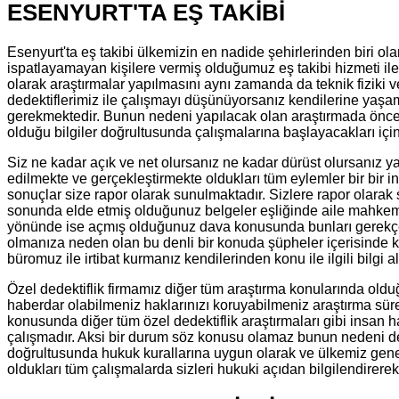
ESENYURT'TA EŞ TAKİBİ
Esenyurt'ta eş takibi ülkemizin en nadide şehirlerinden biri 
ispatlayamayan kişilere vermiş olduğumuz eş takibi hizmeti il
olarak araştırmalar yapılmasını aynı zamanda da teknik fiziki 
dedektiflerimiz ile çalışmayı düşünüyorsanız kendilerine yaşam
gerekmektedir. Bunun nedeni yapılacak olan araştırmada önceli
olduğu bilgiler doğrultusunda çalışmalarına başlayacakları içi
Siz ne kadar açık ve net olursanız ne kadar dürüst olursanız ya
edilmekte ve gerçekleştirmekte oldukları tüm eylemler bir bir
sonuçlar size rapor olarak sunulmaktadır. Sizlere rapor olarak
sonunda elde etmiş olduğunuz belgeler eşliğinde aile mahkeme
yönünde ise açmış olduğunuz dava konusunda bunları gerekçe ol
olmanıza neden olan bu denli bir konuda şüpheler içerisinde ka
büromuz ile irtibat kurmanız kendilerinden konu ile ilgili bilgi
Özel dedektiflik firmamız diğer tüm araştırma konularında ol
haberdar olabilmeniz haklarınızı koruyabilmeniz araştırma sür
konusunda diğer tüm özel dedektiflik araştırmaları gibi insan 
çalışmadır. Aksi bir durum söz konusu olamaz bunun nedeni de 
doğrultusunda hukuk kurallarına uygun olarak ve ülkemiz genelin
oldukları tüm çalışmalarda sizleri hukuki açıdan bilgilendirer