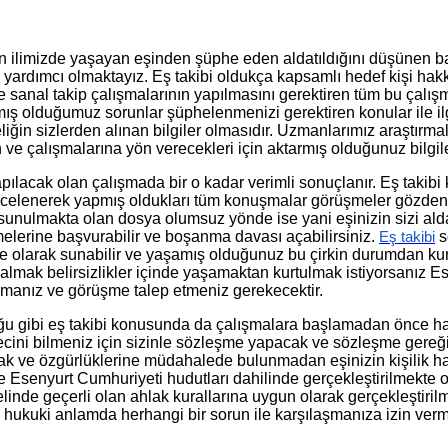
olan ilimizde yaşayan eşinden şüphe eden aldatıldığını düşünen 
e yardımcı olmaktayız. Eş takibi oldukça kapsamlı hedef kişi ha
ve sanal takip çalışmalarının yapılmasını gerektiren tüm bu çal
ış olduğumuz sorunlar şüphelenmenizi gerektiren konular ile ilgi
ğin sizlerden alınan bilgiler olmasıdır. Uzmanlarımız araştırma
n ve çalışmalarına yön verecekleri için aktarmış olduğunuz bilgil
pılacak olan çalışmada bir o kadar verimli sonuçlanır. Eş takibi
 incelenerek yapmış oldukları tüm konuşmalar görüşmeler gözden 
 sunulmakta olan dosya olumsuz yönde ise yani eşinizin sizi ald
lerine başvurabilir ve boşanma davası açabilirsiniz.
s
Eş takibi
arak sunabilir ve yaşamış olduğunuz bu çirkin durumdan kurtulab
lmak belirsizlikler içinde yaşamaktan kurtulmak istiyorsanız Ese
 almanız ve görüşme talep etmeniz gerekecektir.
duğu gibi eş takibi konusunda da çalışmalara başlamadan önce h
ecini bilmeniz için sizinle sözleşme yapacak ve sözleşme gereği
hak ve özgürlüklerine müdahalede bulunmadan eşinizin kişilik ha
Esenyurt Cumhuriyeti hudutları dahilinde gerçekleştirilmekte ol
de geçerli olan ahlak kurallarına uygun olarak gerçekleştirilmes
ek hukuki anlamda herhangi bir sorun ile karşılaşmanıza izin ve