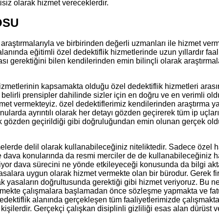
isiz olarak hizmet vereceklerdir.
OSU
 araştırmalarıyla ve birbirinden değerli uzmanları ile hizmet ver
 alanında eğitimli özel dedektiflik hizmetlerinde uzun yıllardır fa
sı gerektiğini bilen kendilerinden emin bilinçli olarak araştırm
 hizmetlerinin kapsamakta olduğu özel dedektiflik hizmetleri aras
belirli prensipler dahilinde sizler için en doğru ve en verimli 
met vermekteyiz. özel dedektiflerimiz kendilerinden araştırma ya
onularda ayrıntılı olarak her detayı gözden geçirerek tüm ip uçlar
 tek gözden geçirildiği gibi doğruluğundan emin olunan gerçek ol
erde delil olarak kullanabileceğiniz niteliktedir. Sadece özel h
e dava konularında da resmi merciler de de kullanabileceğiniz ha
iyor dava sürecini ne yönde etkileyeceği konusunda da bilgi akta
n yasalara uygun olarak hizmet vermekte olan bir bürodur. Gerek f
olarak yasaların doğrultusunda gerektiği gibi hizmet veriyoruz. B
erdar etmekte çalışmalara başlamadan önce sözleşme yapmakta ve
edektiflik alanında gerçekleşen tüm faaliyetlerimizde çalışmak
işilerdir. Gerçekçi çalışkan disiplinli gizliliği esas alan dürüst v