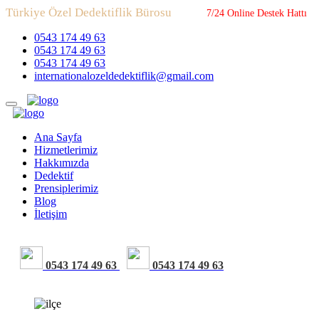
Türkiye Özel Dedektiflik Bürosu
7/24 Online Destek Hattı
0543 174 49 63
0543 174 49 63
0543 174 49 63
internationalozeldedektiflik@gmail.com
Ana Sayfa
Hizmetlerimiz
Hakkımızda
Dedektif
Prensiplerimiz
Blog
İletişim
0543 174 49 63
0543 174 49 63