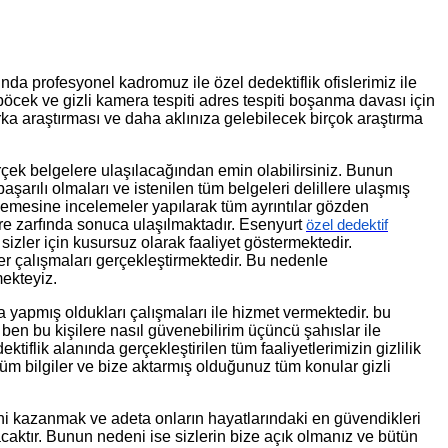
nda profesyonel kadromuz ile özel dedektiflik ofislerimiz ile
 böcek ve gizli kamera tespiti adres tespiti boşanma davası için
rka araştırması ve daha aklınıza gelebilecek birçok araştırma
çek belgelere ulaşılacağından emin olabilirsiniz. Bunun
arılı olmaları ve istenilen tüm belgeleri delillere ulaşmış
inlemesine incelemeler yapılarak tüm ayrıntılar gözden
üre zarfında sonuca ulaşılmaktadır. Esenyurt
özel dedektif
zler için kusursuz olarak faaliyet göstermektedir.
ler çalışmaları gerçekleştirmektedir. Bu nedenle
mekteyiz.
 yapmış oldukları çalışmaları ile hizmet vermektedir. bu
en bu kişilere nasıl güvenebilirim üçüncü şahıslar ile
iflik alanında gerçekleştirilen tüm faaliyetlerimizin gizlilik
üm bilgiler ve bize aktarmış olduğunuz tüm konular gizli
ini kazanmak ve adeta onların hayatlarındaki en güvendikleri
acaktır. Bunun nedeni ise sizlerin bize açık olmanız ve bütün