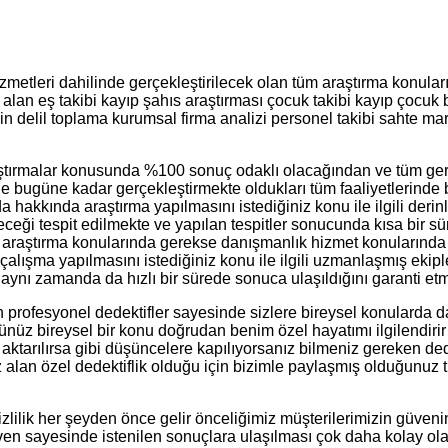
zmetleri dahilinde gerçekleştirilecek olan tüm araştırma konuları
r alan eş takibi kayıp şahıs araştırması çocuk takibi kayıp çocuk
çin delil toplama kurumsal firma analizi personel takibi sahte ma
raştırmalar konusunda %100 sonuç odaklı olacağından ve tüm ger
bugüne kadar gerçekleştirmekte oldukları tüm faaliyetlerinde baş
da hakkında araştırma yapılmasını istediğiniz konu ile ilgili der
eceği tespit edilmekte ve yapılan tespitler sonucunda kısa bir s
 araştırma konularında gerekse danışmanlık hizmet konularında si
çalışma yapılmasını istediğiniz konu ile ilgili uzmanlaşmış ekip
 aynı zamanda da hızlı bir sürede sonuca ulaşıldığını garanti et
n profesyonel dedektifler sayesinde sizlere bireysel konularda da
z bireysel bir konu doğrudan benim özel hayatımı ilgilendirir b
ktarılırsa gibi düşüncelere kapılıyorsanız bilmeniz gereken dedekt
 alan özel dedektiflik olduğu için bizimle paylaşmış olduğunuz t
zlilik her şeyden önce gelir önceliğimiz müşterilerimizin güven
güven sayesinde istenilen sonuçlara ulaşılması çok daha kolay ol