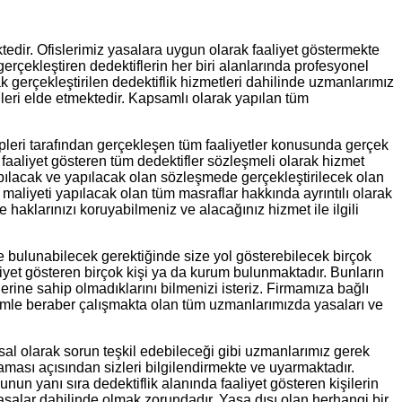
tedir. Ofislerimiz yasalara uygun olarak faaliyet göstermekte
gerçekleştiren dedektiflerin her biri alanlarında profesyonel
k gerçekleştirilen dedektiflik hizmetleri dahilinde uzmanlarımız
rileri elde etmektedir. Kapsamlı olarak yapılan tüm
ipleri tarafından gerçekleşen tüm faaliyetler konusunda gerçek
faaliyet gösteren tüm dedektifler sözleşmeli olarak hizmet
pılacak ve yapılacak olan sözleşmede gerçekleştirilecek olan
i maliyeti yapılacak olan tüm masraflar hakkında ayrıntılı olarak
haklarınızı koruyabilmeniz ve alacağınız hizmet ile ilgili
e bulunabilecek gerektiğinde size yol gösterebilecek birçok
liyet gösteren birçok kişi ya da kurum bulunmaktadır. Bunların
lerine sahip olmadıklarını bilmenizi isteriz. Firmamıza bağlı
 bizimle beraber çalışmakta olan tüm uzmanlarımızda yasaları ve
al olarak sorun teşkil edebileceği gibi uzmanlarımız gerek
aması açısından sizleri bilgilendirmekte ve uyarmaktadır.
nun yanı sıra dedektiflik alanında faaliyet gösteren kişilerin
 yasalar dahilinde olmak zorundadır. Yasa dışı olan herhangi bir