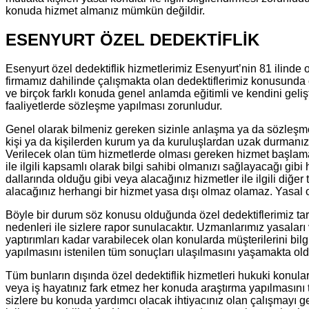
konuda hizmet almanız mümkün değildir.
ESENYURT ÖZEL DEDEKTİFLİK
Esenyurt özel dedektiflik hizmetlerimiz Esenyurt’nin 81 ilind
firmamız dahilinde çalışmakta olan dedektiflerimiz konusunda o
ve birçok farklı konuda genel anlamda eğitimli ve kendini geliş
faaliyetlerde sözleşme yapılması zorunludur.
Genel olarak bilmeniz gereken sizinle anlaşma ya da sözleşme 
kişi ya da kişilerden kurum ya da kuruluşlardan uzak durmanız
Verilecek olan tüm hizmetlerde olması gereken hizmet başlam
ile ilgili kapsamlı olarak bilgi sahibi olmanızı sağlayacağı gi
dallarında olduğu gibi veya alacağınız hizmetler ile ilgili diğe
alacağınız herhangi bir hizmet yasa dışı olmaz olamaz. Yasal
Böyle bir durum söz konusu olduğunda özel dedektiflerimiz taraf
nedenleri ile sizlere rapor sunulacaktır. Uzmanlarımız yasalar
yaptırımları kadar varabilecek olan konularda müşterilerini bil
yapılmasını istenilen tüm sonuçları ulaşılmasını yaşamakta old
Tüm bunların dışında özel dedektiflik hizmetleri hukuki konular
veya iş hayatınız fark etmez her konuda araştırma yapılmasını ta
sizlere bu konuda yardımcı olacak ihtiyacınız olan çalışmayı ger