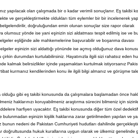
nız yapılacak olan çalışmada bir o kadar verimli sonuçlanır. Eş takibi 
mekte ve gerçekleştirmekte oldukları tüm eylemler bir bir incelenerek ya
elgelendirilir, doğruluğundan emin olunan sonuçlar size rapor olarak
 olumsuz yönde ise yani eşinizin sizi aldatması tespit edilmiş ise ve b
elgeler eşliğinde aile mahkemelerine başvurabilir ve boşanma davası
lgeler eşinizin sizi aldattığı yönünde ise açmış olduğunuz dava konu
irkin durumdan kurtulabilirsiniz. Hayatınızla ilgili sizi rahatsız eden h
de kalmak belirsizlikler içinde yaşamaktan kurtulmak istiyorsanız Paki
rtibat kurmanız kendilerinden konu ile ilgili bilgi almanız ve görüşme tal
da olduğu gibi eş takibi konusunda da çalışmalara başlamadan önce hak
eniz haklarınızı koruyabilmeniz araştırma sürecini bilmeniz için sizinl
elere harfiyen uyacaktır. Eş takibi konusunda diğer tüm özel dedektif
 bulunmadan eşinizin kişilik haklarına zarar getirilmeden yapılan ve y
 bunun nedeni de Pakistan Cumhuriyeti hudutları dahilinde gerçekleşti
ar doğrultusunda hukuk kurallarına uygun olarak ve ülkemiz genelinde g