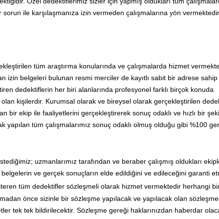
ktiğidir. Özel dedektiflerimiz sizler için yapmış oldukları tüm çalışmalard
r sorun ile karşılaşmanıza izin vermeden çalışmalarına yön vermektedir
rçekleştirilen tüm araştırma konularında ve çalışmalarda hizmet vermekte
n izin belgeleri bulunan resmi merciler de kayıtlı sabit bir adrese sahip
iren dedektiflerin her biri alanlarında profesyonel farklı birçok konuda
lan kişilerdir. Kurumsal olarak ve bireysel olarak gerçekleştirilen dedekt
bir ekip ile faaliyetlerini gerçekleştirerek sonuç odaklı ve hızlı bir şek
larak yapılan tüm çalışmalarımız sonuç odaklı olmuş olduğu gibi %100 ge
stediğimiz; uzmanlarımız tarafından ve beraber çalışmış oldukları ekipl
elgelerin ve gerçek sonuçların elde edildiğini ve edileceğini garanti e
steren tüm dedektifler sözleşmeli olarak hizmet vermektedir herhangi b
lamadan önce sizinle bir sözleşme yapılacak ve yapılacak olan sözleşm
etler tek tek bildirilecektir. Sözleşme gereği haklarınızdan haberdar olac