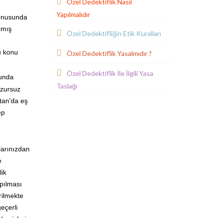
Özel Dedektiflik Nasıl
Yapılmalıdır
konusunda
pmış
Özel Dedektifliğin Etik Kuralları
u konu
Özel Dedektiflik Yasalmıdır ?
Özel Dedektiflik İle İlgili Yasa
sunda
Taslağı
uzursuz
stan'da eş
ep
larınızdan
e
lik
apılması
rilmekte
eçerli