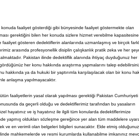
 her konuda faaliyet gösterdiği gibi bünyesinde faaliyet göstermekte olan
ması gerektiğini bilen her konuda sizlere hizmet verebilme kapasitesine
e faaliyet gösteren dedektiflerin alanlarında uzmanlaşmış ve birçok fark
erimiz arasında profesyonellik disiplin çalışkanlık pratik zeka ve her şe
er almaktadır. Pakistan ilinde dedektiflik alanında ihtiyaç duyduğunuz he
li gördüğünüz her konu hakkında araştırma yapmalarını talep edebilirsini
u hakkında ya da hukuki bir yaptırımla karşılaşılacak olan bir konu ha
zinle anlaşma yapılmayacaktır.
ütün faaliyetlerin yasal olarak yapılması gerektiği Pakistan Cumhuriyeti
nusunda da geçerli olduğu ve dedektiflerimiz tarafından bu yasaların
 hayatınız ve iş hayatınız ile ilgili tüm konularda dedektiflerimize
risinde yapmış oldukları sözleşme gereğince yer alan tüm maddelere uyar
 ve en verimli olan belgeleri bilgileri sunacaktır. Elde etmiş olduğunuz
ı halinde mahkemelerde ve resmi kurumlarda kullanabilme imkanınız mevc