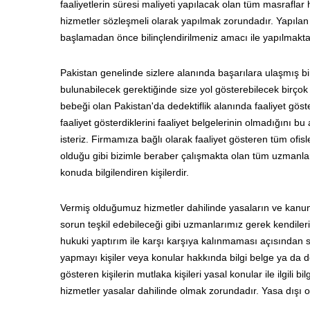
faaliyetlerin süresi maliyeti yapılacak olan tüm masraflar 
hizmetler sözleşmeli olarak yapılmak zorundadır. Yapılan 
başlamadan önce bilinçlendirilmeniz amacı ile yapılmakta
Pakistan genelinde sizlere alanında başarılara ulaşmış b
bulunabilecek gerektiğinde size yol gösterebilecek birçok 
bebeği olan Pakistan'da dedektiflik alanında faaliyet gös
faaliyet gösterdiklerini faaliyet belgelerinin olmadığını b
isteriz. Firmamıza bağlı olarak faaliyet gösteren tüm ofisle
olduğu gibi bizimle beraber çalışmakta olan tüm uzmanlar
konuda bilgilendiren kişilerdir.
Vermiş olduğumuz hizmetler dahilinde yasaların ve kanun
sorun teşkil edebileceği gibi uzmanlarımız gerek kendiler
hukuki yaptırım ile karşı karşıya kalınmaması açısından s
yapmayı kişiler veya konular hakkında bilgi belge ya da de
gösteren kişilerin mutlaka kişileri yasal konular ile ilgili 
hizmetler yasalar dahilinde olmak zorundadır. Yasa dışı