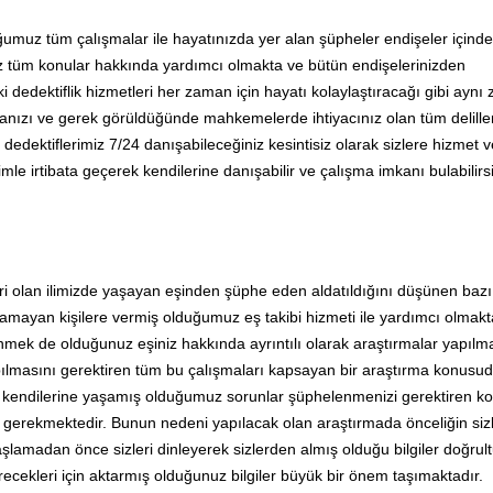
ğumuz tüm çalışmalar ile hayatınızda yer alan şüpheler endişeler içind
 tüm konular hakkında yardımcı olmakta ve bütün endişelerinizden
 dedektiflik hizmetleri her zaman için hayatı kolaylaştıracağı gibi ayn
anızı ve gerek görüldüğünde mahkemelerde ihtiyacınız olan tüm deliller
edektiflerimiz 7/24 danışabileceğiniz kesintisiz olarak sizlere hizmet 
imle irtibata geçerek kendilerine danışabilir ve çalışma imkanı bulabilirsi
iri olan ilimizde yaşayan eşinden şüphe eden aldatıldığını düşünen bazı
amayan kişilere vermiş olduğumuz eş takibi hizmeti ile yardımcı olmakt
nmek de olduğunuz eşiniz hakkında ayrıntılı olarak araştırmalar yapılm
apılmasını gerektiren tüm bu çalışmaları kapsayan bir araştırma konusud
z kendilerine yaşamış olduğumuz sorunlar şüphelenmenizi gerektiren kon
nız gerekmektedir. Bunun nedeni yapılacak olan araştırmada önceliğin si
aşlamadan önce sizleri dinleyerek sizlerden almış olduğu bilgiler doğru
recekleri için aktarmış olduğunuz bilgiler büyük bir önem taşımaktadır.