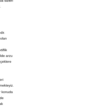
a sizleri
.
dir.
 olan
iflik
ilde arzu
rçeklere
eri
tmekteyiz.
ir konuda
ede
ak