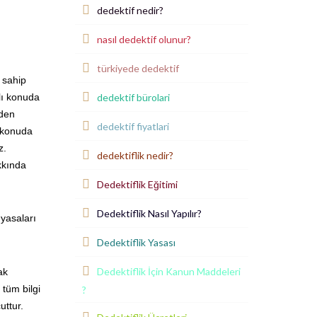
dedektif nedir?
nasıl dedektif olunur?
türkiyede dedektif
 sahip
dedektif bürolari
lı konuda
yden
dedektif fiyatlari
r konuda
z.
dedektiflik nedir?
kkında
Dedektiflik Eğitimi
Dedektiflik Nasıl Yapılır?
 yasaları
Dedektiflik Yasası
Dedektiflik İçin Kanun Maddeleri
ak
 tüm bilgi
?
uttur.