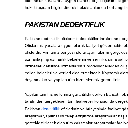
olan ahlak kurallarına uygun olarak gerçekleştirilmesi gere
hukuki açıdan bilgilendirerek hukuki anlamda herhangi bi
PAKİSTAN DEDEKTİFLİK
Pakistan dedektiflik ofislerimiz dedektifler tarafından ge
Ofislerimiz yasalara uygun olarak faaliyet göstermekte ola
ofislerdir. Firmamız bünyesinde araştırmalarını gerçekleşt
uzmanlaşmış uzmanlık belgelerini ve sertifikalarına sahip o
hizmetleri dahilinde uzmanlarımız profesyonellerden oluşan 
edilen belgeleri ve verileri elde etmektedir. Kapsamlı o
dayanmakta ve yapılan tüm hizmetlerimiz garantilidir.
Yapılan tüm hizmetlerimiz garantilidir derken bahsetmek i
tarafından gerçekleşen tüm faaliyetler konusunda gerçek b
Pakistan
dedektiflik
ofislerimiz ve bünyesinde faaliyet gö
araştırma yapılmasını talep ettiğinizde araştırmalar baş
gerçekleştirilecek olan tüm çalışmalar araştırmalar faaliy