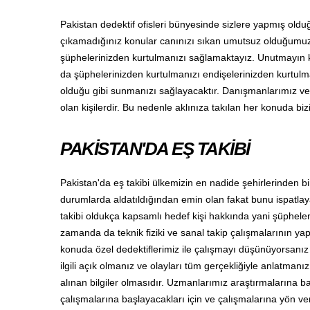
Pakistan dedektif ofisleri bünyesinde sizlere yapmış oldu
çıkamadığınız konular canınızı sıkan umutsuz olduğumuz
şüphelerinizden kurtulmanızı sağlamaktayız. Unutmayın ki
da şüphelerinizden kurtulmanızı endişelerinizden kurtulm
olduğu gibi sunmanızı sağlayacaktır. Danışmanlarımız ve d
olan kişilerdir. Bu nedenle aklınıza takılan her konuda biz
PAKİSTAN'DA EŞ TAKİBİ
Pakistan'da eş takibi ülkemizin en nadide şehirlerinden b
durumlarda aldatıldığından emin olan fakat bunu ispatlay
takibi oldukça kapsamlı hedef kişi hakkında yani şüphele
zamanda da teknik fiziki ve sanal takip çalışmalarının y
konuda özel dedektiflerimiz ile çalışmayı düşünüyorsanı
ilgili açık olmanız ve olayları tüm gerçekliğiyle anlatma
alınan bilgiler olmasıdır. Uzmanlarımız araştırmalarına b
çalışmalarına başlayacakları için ve çalışmalarına yön ve