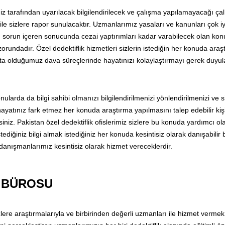
z tarafından uyarılacak bilgilendirilecek ve çalışma yapılamayacağı ça
ri ile sizlere rapor sunulacaktır. Uzmanlarımız yasaları ve kanunları çok i
an sorun içeren sonucunda cezai yaptırımları kadar varabilecek olan kon
orundadır. Özel dedektiflik hizmetleri sizlerin istediğin her konuda araş
kta olduğumuz dava süreçlerinde hayatınızı kolaylaştırmayı gerek duyu
ularda da bilgi sahibi olmanızı bilgilendirilmenizi yönlendirilmenizi ve s
ayatınız fark etmez her konuda araştırma yapılmasını talep edebilir kiş
rsiniz. Pakistan özel dedektiflik ofislerimiz sizlere bu konuda yardımcı ol
ediğiniz bilgi almak istediğiniz her konuda kesintisiz olarak danışabilir b
e danışmanlarımız kesintisiz olarak hizmet vereceklerdir.
K BÜROSU
zlere araştırmalarıyla ve birbirinden değerli uzmanları ile hizmet vermek 