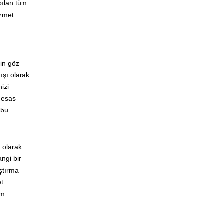
apılan tüm
izmet
nin göz
ışı olarak
izi
k esas
 bu
 olarak
ngi bir
aştırma
et
üm