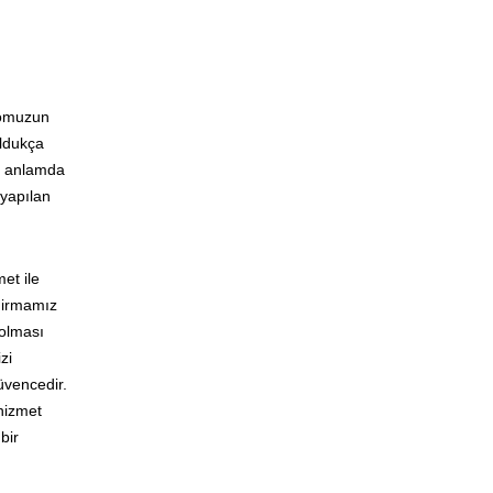
dromuzun
oldukça
el anlamda
 yapılan
et ile
 Firmamız
 olması
zi
güvencedir.
 hizmet
bir