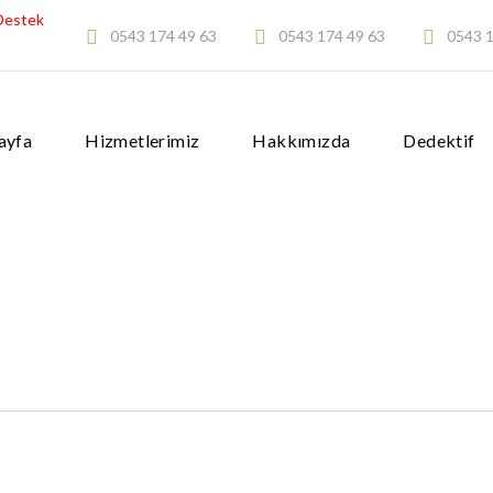
Destek
0543 174 49 63
0543 174 49 63
0543 1
ayfa
Hizmetlerimiz
Hakkımızda
Dedektif