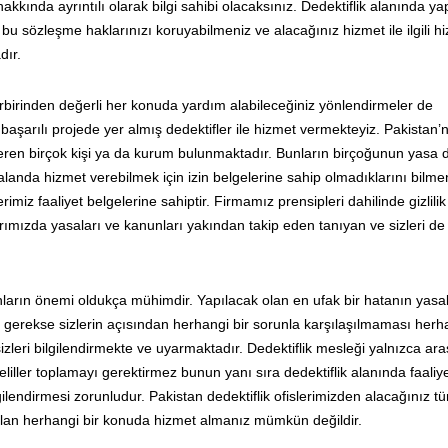
hakkında ayrıntılı olarak bilgi sahibi olacaksınız. Dedektiflik alanında y
bu sözleşme haklarınızı koruyabilmeniz ve alacağınız hizmet ile ilgili h
dır.
irbirinden değerli her konuda yardım alabileceğiniz yönlendirmeler de
başarılı projede yer almış dedektifler ile hizmet vermekteyiz. Pakistan’
teren birçok kişi ya da kurum bulunmaktadır. Bunların birçoğunun yasa d
u alanda hizmet verebilmek için izin belgelerine sahip olmadıklarını bilmen
rimiz faaliyet belgelerine sahiptir. Firmamız prensipleri dahilinde gizlili
ımızda yasaları ve kanunları yakından takip eden tanıyan ve sizleri de
ların önemi oldukça mühimdir. Yapılacak olan en ufak bir hatanın yasal
i gerekse sizlerin açısından herhangi bir sorunla karşılaşılmaması herha
izleri bilgilendirmekte ve uyarmaktadır. Dedektiflik mesleği yalnızca ar
liller toplamayı gerektirmez bunun yanı sıra dedektiflik alanında faaliy
bilgilendirmesi zorunludur. Pakistan dedektiflik ofislerimizden alacağınız t
 olan herhangi bir konuda hizmet almanız mümkün değildir.