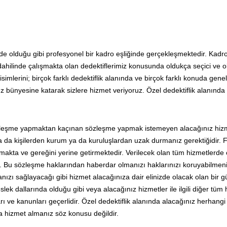
linde olduğu gibi profesyonel bir kadro eşliğinde gerçekleşmektedir. Ka
ahilinde çalışmakta olan dedektiflerimiz konusunda oldukça seçici ve 
imlerini; birçok farklı dedektiflik alanında ve birçok farklı konuda gen
mız bünyesine katarak sizlere hizmet veriyoruz. Özel dedektiflik alanında
özleşme yapmaktan kaçınan sözleşme yapmak istemeyen alacağınız hizm
işi ya da kişilerden kurum ya da kuruluşlardan uzak durmanız gerektiğidir.
kta ve gereğini yerine getirmektedir. Verilecek olan tüm hizmetlerde
Bu sözleşme haklarından haberdar olmanızı haklarınızı koruyabilmeni
lmanızı sağlayacağı gibi hizmet alacağınıza dair elinizde olacak olan bir 
ek dallarında olduğu gibi veya alacağınız hizmetler ile ilgili diğer tüm
ı ve kanunları geçerlidir. Özel dedektiflik alanında alacağınız herhangi 
 hizmet almanız söz konusu değildir.