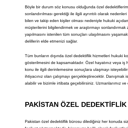
Böyle bir durum söz konusu olduğunda özel dedektiflerimi
sonlandırılması gerektiği ile ilgili ayrıntılı olarak nedenle
bilen ve takip eden kişiler olması nedeniyle hukuki açıd
müşterilerini bilgilendirmek ve araştırmayı sonlandırmak z
yapılmasını istenilen tüm sonuçları ulaşılmasını yaşama
delillerin elde etmenizi sağlar.
Tüm bunların dışında özel dedektiflik hizmetleri hukuki kon
gösterilmesini de kapsamaktadır. Özel hayatınız veya iş h
konu ile ilgili derinlemesine sonuçlara ulaşmayı isteyebili
ihtiyacınız olan çalışmayı gerçekleştirecektir. Danışmak ist
alabilir ve bizimle irtibata geçebilirsiniz. Uzmanlarımız v
PAKİSTAN ÖZEL DEDEKTİFLİ
Pakistan özel dedektiflik bürosu dilediğiniz her konuda si