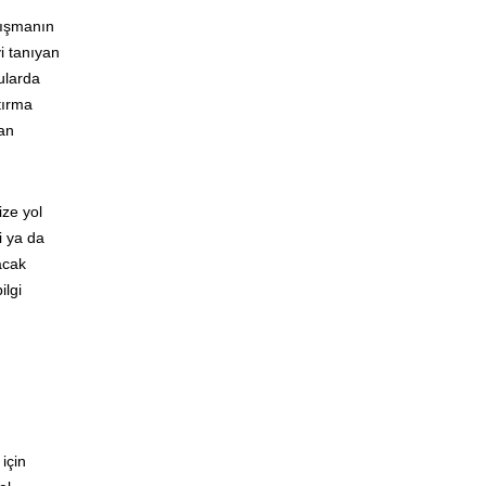
lışmanın
yi tanıyan
ularda
tırma
lan
ize yol
i ya da
acak
ilgi
için