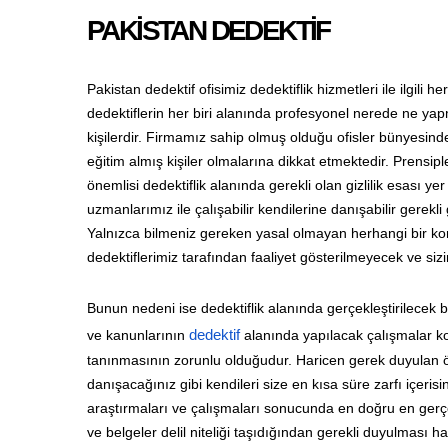
PAKİSTAN DEDEKTİF
Pakistan dedektif ofisimiz dedektiflik hizmetleri ile ilgili
dedektiflerin her biri alanında profesyonel nerede ne yap
kişilerdir. Firmamız sahip olmuş olduğu ofisler bünyesind
eğitim almış kişiler olmalarına dikkat etmektedir. Prensipl
önemlisi dedektiflik alanında gerekli olan gizlilik esası y
uzmanlarımız ile çalışabilir kendilerine danışabilir gerek
Yalnızca bilmeniz gereken yasal olmayan herhangi bir kon
dedektiflerimiz tarafından faaliyet gösterilmeyecek ve si
Bunun nedeni ise dedektiflik alanında gerçekleştirilecek b
ve kanunlarının
dedektif
alanında yapılacak çalışmalar ko
tanınmasının zorunlu olduğudur. Haricen gerek duyulan özel
danışacağınız gibi kendileri size en kısa süre zarfı içe
araştırmaları ve çalışmaları sonucunda en doğru en gerçek
ve belgeler delil niteliği taşıdığından gerekli duyulmas