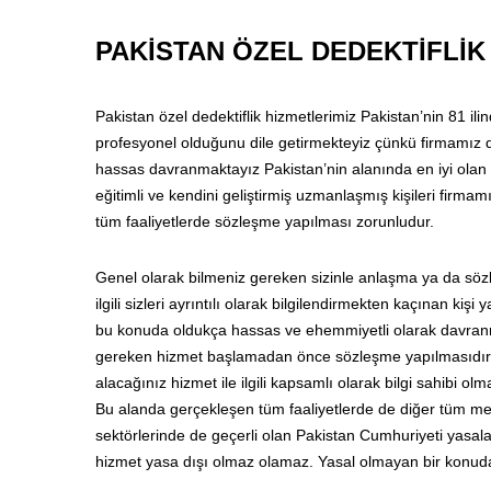
PAKİSTAN ÖZEL DEDEKTİFLİK
Pakistan özel dedektiflik hizmetlerimiz Pakistan’nin 81 i
profesyonel olduğunu dile getirmekteyiz çünkü firmamız d
hassas davranmaktayız Pakistan’nin alanında en iyi olan is
eğitimli ve kendini geliştirmiş uzmanlaşmış kişileri firma
tüm faaliyetlerde sözleşme yapılması zorunludur.
Genel olarak bilmeniz gereken sizinle anlaşma ya da s
ilgili sizleri ayrıntılı olarak bilgilendirmekten kaçınan k
bu konuda oldukça hassas ve ehemmiyetli olarak davranma
gereken hizmet başlamadan önce sözleşme yapılmasıdır. 
alacağınız hizmet ile ilgili kapsamlı olarak bilgi sahibi o
Bu alanda gerçekleşen tüm faaliyetlerde de diğer tüm mesl
sektörlerinde de geçerli olan Pakistan Cumhuriyeti yasalar
hizmet yasa dışı olmaz olamaz. Yasal olmayan bir konuda