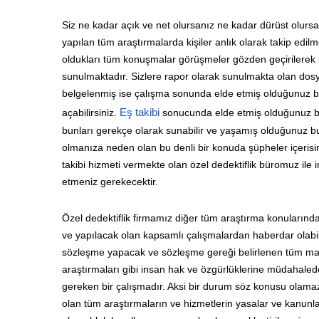
Siz ne kadar açık ve net olursanız ne kadar dürüst olursa
yapılan tüm araştırmalarda kişiler anlık olarak takip edil
oldukları tüm konuşmalar görüşmeler gözden geçirilerek b
sunulmaktadır. Sizlere rapor olarak sunulmakta olan dosya
belgelenmiş ise çalışma sonunda elde etmiş olduğunuz b
açabilirsiniz.
Eş takibi
sonucunda elde etmiş olduğunuz be
bunları gerekçe olarak sunabilir ve yaşamış olduğunuz bu ç
olmanıza neden olan bu denli bir konuda şüpheler içerisin
takibi hizmeti vermekte olan özel dedektiflik büromuz ile i
etmeniz gerekecektir.
Özel dedektiflik firmamız diğer tüm araştırma konuların
ve yapılacak olan kapsamlı çalışmalardan haberdar olabilm
sözleşme yapacak ve sözleşme gereği belirlenen tüm madd
araştırmaları gibi insan hak ve özgürlüklerine müdahalede
gereken bir çalışmadır. Aksi bir durum söz konusu olamaz
olan tüm araştırmaların ve hizmetlerin yasalar ve kanunl