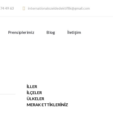
74 49 63
internationalozeldedektiflik@gmail.com
Prensiplerimiz
Blog
İletişim
İLLER
İLÇELER
ÜLKELER
MERAK ETTIKLERINIZ