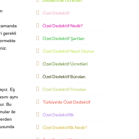
Dedektiflik Ücretleri
en
Özel Dedektif
Özel Dedektif Nedir?
ı zamanda
i gerekli
Özel Dedektif Şartları
vermekte
niz.
Özel Dedektif Nasıl Olunur
Özel Dedektif Ücretleri
Özel Dedektif Büroları
Özel Dedektif Firmaları
ayız. Eş
asını aynı
Türkiye'de Özel Dedektif
ur. Bu
ular ile
Özel Dedektiflik
zlerden
ltusunda
Özel Dedektiflik Nedir?