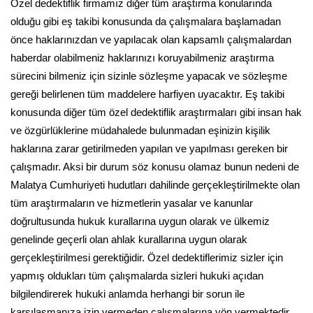
Özel dedektiflik firmamız diğer tüm araştırma konularında
olduğu gibi eş takibi konusunda da çalışmalara başlamadan
önce haklarınızdan ve yapılacak olan kapsamlı çalışmalardan
haberdar olabilmeniz haklarınızı koruyabilmeniz araştırma
sürecini bilmeniz için sizinle sözleşme yapacak ve sözleşme
gereği belirlenen tüm maddelere harfiyen uyacaktır. Eş takibi
konusunda diğer tüm özel dedektiflik araştırmaları gibi insan hak
ve özgürlüklerine müdahalede bulunmadan eşinizin kişilik
haklarına zarar getirilmeden yapılan ve yapılması gereken bir
çalışmadır. Aksi bir durum söz konusu olamaz bunun nedeni de
Malatya Cumhuriyeti hudutları dahilinde gerçekleştirilmekte olan
tüm araştırmaların ve hizmetlerin yasalar ve kanunlar
doğrultusunda hukuk kurallarına uygun olarak ve ülkemiz
genelinde geçerli olan ahlak kurallarına uygun olarak
gerçekleştirilmesi gerektiğidir. Özel dedektiflerimiz sizler için
yapmış oldukları tüm çalışmalarda sizleri hukuki açıdan
bilgilendirerek hukuki anlamda herhangi bir sorun ile
karşılaşmanıza izin vermeden çalışmalarına yön vermektedir.