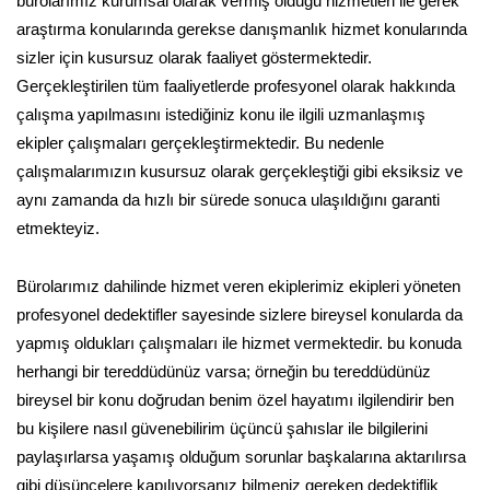
bürolarımız kurumsal olarak vermiş olduğu hizmetleri ile gerek
araştırma konularında gerekse danışmanlık hizmet konularında
sizler için kusursuz olarak faaliyet göstermektedir.
Gerçekleştirilen tüm faaliyetlerde profesyonel olarak hakkında
çalışma yapılmasını istediğiniz konu ile ilgili uzmanlaşmış
ekipler çalışmaları gerçekleştirmektedir. Bu nedenle
çalışmalarımızın kusursuz olarak gerçekleştiği gibi eksiksiz ve
aynı zamanda da hızlı bir sürede sonuca ulaşıldığını garanti
etmekteyiz.
Bürolarımız dahilinde hizmet veren ekiplerimiz ekipleri yöneten
profesyonel dedektifler sayesinde sizlere bireysel konularda da
yapmış oldukları çalışmaları ile hizmet vermektedir. bu konuda
herhangi bir tereddüdünüz varsa; örneğin bu tereddüdünüz
bireysel bir konu doğrudan benim özel hayatımı ilgilendirir ben
bu kişilere nasıl güvenebilirim üçüncü şahıslar ile bilgilerini
paylaşırlarsa yaşamış olduğum sorunlar başkalarına aktarılırsa
gibi düşüncelere kapılıyorsanız bilmeniz gereken dedektiflik