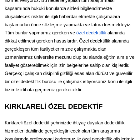
hizmet veriyoruz. Bu nedenle yapılan tüm araştırmalar
kapsamında hukuki konularda sizleri bilgilendirmekte
oluşabilecek riskler ile ilgili haberdar etmekte çalışmalara
başlamadan önce sözleşme yapmakta ve fatura kesmekteyiz.
Tüm bunlar yapmamız gereken ve
özel dedektiflik
alanında
dikkat edilmesi gereken hususlardır. Özel dedektiflik alanında
gerçekleşen tüm faaliyetlerimizde çalışmakta olan
uzmanlarımız üniversite mezunu olup bu alanda eğitim almış ve
faaliyet gösterebilmek için izin belgelerine sahip olan kişilerdir.
Gerçekçi çalışkan disiplinli gizliliği esas alan dürüst ve güvenilir
bir özel dedektiflik bürosu ile çalışmak istiyorsanız konu ile ilgili
bizimle irtibata geçmeniz gerekecektir.
KIRKLARELİ ÖZEL DEDEKTİF
Kırklareli özel dedektif şehrinizde ihtiyaç duyulan dedektiflik
hizmetleri dahilinde gerçekleştirilecek olan tüm araştırma
konularında profesyonel kadromuz ile özel dedektiflik ofislerimiz