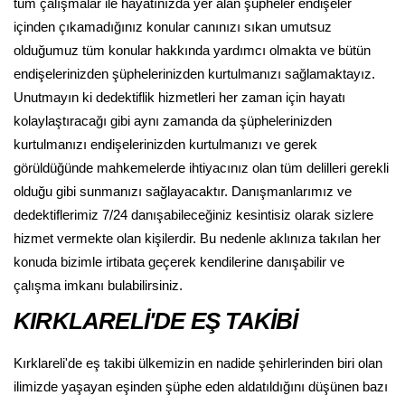
tüm çalışmalar ile hayatınızda yer alan şüpheler endişeler
içinden çıkamadığınız konular canınızı sıkan umutsuz
olduğumuz tüm konular hakkında yardımcı olmakta ve bütün
endişelerinizden şüphelerinizden kurtulmanızı sağlamaktayız.
Unutmayın ki dedektiflik hizmetleri her zaman için hayatı
kolaylaştıracağı gibi aynı zamanda da şüphelerinizden
kurtulmanızı endişelerinizden kurtulmanızı ve gerek
görüldüğünde mahkemelerde ihtiyacınız olan tüm delilleri gerekli
olduğu gibi sunmanızı sağlayacaktır. Danışmanlarımız ve
dedektiflerimiz 7/24 danışabileceğiniz kesintisiz olarak sizlere
hizmet vermekte olan kişilerdir. Bu nedenle aklınıza takılan her
konuda bizimle irtibata geçerek kendilerine danışabilir ve
çalışma imkanı bulabilirsiniz.
KIRKLARELİ'DE EŞ TAKİBİ
Kırklareli'de eş takibi ülkemizin en nadide şehirlerinden biri olan
ilimizde yaşayan eşinden şüphe eden aldatıldığını düşünen bazı