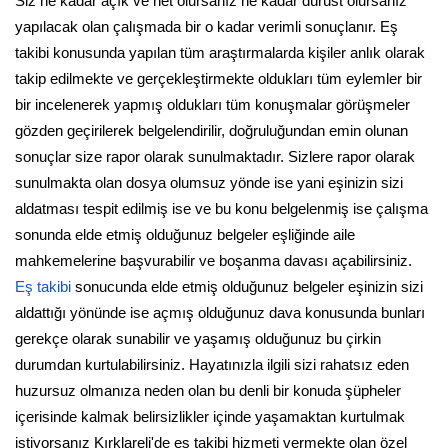
Siz ne kadar açık ve net olursanız ne kadar dürüst olursanız
yapılacak olan çalışmada bir o kadar verimli sonuçlanır. Eş
takibi konusunda yapılan tüm araştırmalarda kişiler anlık olarak
takip edilmekte ve gerçekleştirmekte oldukları tüm eylemler bir
bir incelenerek yapmış oldukları tüm konuşmalar görüşmeler
gözden geçirilerek belgelendirilir, doğruluğundan emin olunan
sonuçlar size rapor olarak sunulmaktadır. Sizlere rapor olarak
sunulmakta olan dosya olumsuz yönde ise yani eşinizin sizi
aldatması tespit edilmiş ise ve bu konu belgelenmiş ise çalışma
sonunda elde etmiş olduğunuz belgeler eşliğinde aile
mahkemelerine başvurabilir ve boşanma davası açabilirsiniz.
Eş takibi
sonucunda elde etmiş olduğunuz belgeler eşinizin sizi
aldattığı yönünde ise açmış olduğunuz dava konusunda bunları
gerekçe olarak sunabilir ve yaşamış olduğunuz bu çirkin
durumdan kurtulabilirsiniz. Hayatınızla ilgili sizi rahatsız eden
huzursuz olmanıza neden olan bu denli bir konuda şüpheler
içerisinde kalmak belirsizlikler içinde yaşamaktan kurtulmak
istiyorsanız Kırklareli'de eş takibi hizmeti vermekte olan özel