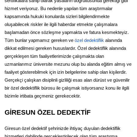
sertifikalara sahip olarak yasaların doğrultusunda gerektiği gibi
hizmet veriyoruz. Bu nedenle yapılan tüm araştırmalar
kapsamında hukuki konularda sizleri bilgilendirmekte
oluşabilecek riskler ile ilgili haberdar etmekte çalışmalara
başlamadan önce sözleşme yapmakta ve fatura kesmekteyiz.
Tüm bunlar yapmamız gereken ve
özel dedektiflik
alanında
dikkat edilmesi gereken hususlardır. Özel dedektiflik alanında
gerçekleşen tüm faaliyetlerimizde çalışmakta olan
uzmanlarımız üniversite mezunu olup bu alanda eğitim almış ve
faaliyet gösterebilmek için izin belgelerine sahip olan kişilerdir.
Gerçekçi çalışkan disiplinli gizliliği esas alan dürüst ve güvenilir
bir özel dedektiflik bürosu ile çalışmak istiyorsanız konu ile ilgili
bizimle irtibata geçmeniz gerekecektir.
GİRESUN ÖZEL DEDEKTİF
Giresun özel dedektif şehrinizde ihtiyaç duyulan dedektiflik
hizmetleri dahilinde gerçekleştirilecek olan tüm araştırma