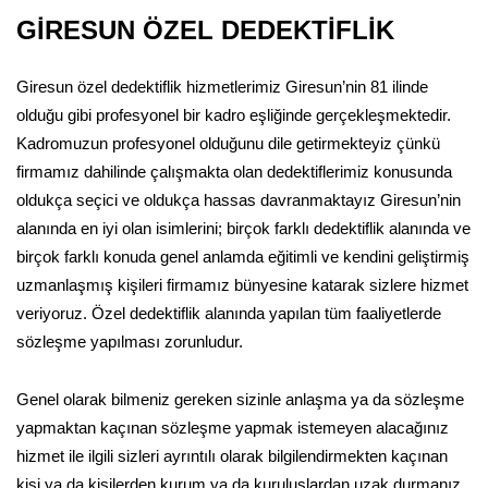
GİRESUN ÖZEL DEDEKTİFLİK
Giresun özel dedektiflik hizmetlerimiz Giresun’nin 81 ilinde
olduğu gibi profesyonel bir kadro eşliğinde gerçekleşmektedir.
Kadromuzun profesyonel olduğunu dile getirmekteyiz çünkü
firmamız dahilinde çalışmakta olan dedektiflerimiz konusunda
oldukça seçici ve oldukça hassas davranmaktayız Giresun’nin
alanında en iyi olan isimlerini; birçok farklı dedektiflik alanında ve
birçok farklı konuda genel anlamda eğitimli ve kendini geliştirmiş
uzmanlaşmış kişileri firmamız bünyesine katarak sizlere hizmet
veriyoruz. Özel dedektiflik alanında yapılan tüm faaliyetlerde
sözleşme yapılması zorunludur.
Genel olarak bilmeniz gereken sizinle anlaşma ya da sözleşme
yapmaktan kaçınan sözleşme yapmak istemeyen alacağınız
hizmet ile ilgili sizleri ayrıntılı olarak bilgilendirmekten kaçınan
kişi ya da kişilerden kurum ya da kuruluşlardan uzak durmanız