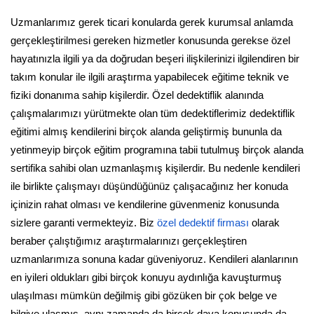
Uzmanlarımız gerek ticari konularda gerek kurumsal anlamda
gerçekleştirilmesi gereken hizmetler konusunda gerekse özel
hayatınızla ilgili ya da doğrudan beşeri ilişkilerinizi ilgilendiren bir
takım konular ile ilgili araştırma yapabilecek eğitime teknik ve
fiziki donanıma sahip kişilerdir. Özel dedektiflik alanında
çalışmalarımızı yürütmekte olan tüm dedektiflerimiz dedektiflik
eğitimi almış kendilerini birçok alanda geliştirmiş bununla da
yetinmeyip birçok eğitim programına tabii tutulmuş birçok alanda
sertifika sahibi olan uzmanlaşmış kişilerdir. Bu nedenle kendileri
ile birlikte çalışmayı düşündüğünüz çalışacağınız her konuda
içinizin rahat olması ve kendilerine güvenmeniz konusunda
sizlere garanti vermekteyiz. Biz
özel dedektif firması
olarak
beraber çalıştığımız araştırmalarınızı gerçekleştiren
uzmanlarımıza sonuna kadar güveniyoruz. Kendileri alanlarının
en iyileri oldukları gibi birçok konuyu aydınlığa kavuşturmuş
ulaşılması mümkün değilmiş gibi gözüken bir çok belge ve
bilgiye ulaşmış, aynı zamanda da birçok dava konusunda da