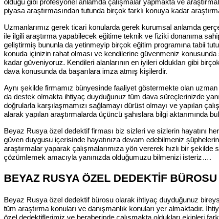
olduğu gibi profesyonel anlamda çalışmalar yapmakta ve araştırmala
piyasa araştırmasından tutunda birçok farklı konuya kadar araştırma
Uzmanlarımız gerek ticari konularda gerek kurumsal anlamda gerçekleş
ile ilgili araştırma yapabilecek eğitime teknik ve fiziki donanıma sahi
geliştirmiş bununla da yetinmeyip birçok eğitim programına tabii tut
konuda içinizin rahat olması ve kendilerine güvenmeniz konusunda 
kadar güveniyoruz. Kendileri alanlarının en iyileri oldukları gibi 
dava konusunda da başarılara imza atmış kişilerdir.
Aynı şekilde firmamız bünyesinde faaliyet göstermekte olan uzman a
da destek olmakta ihtiyaç duyduğunuz tüm dava süreçlerinizde yanın
doğrularla karşılaşmamızı sağlamayı dürüst olmayı ve yapılan çalış
alarak yapılan araştırmalarda üçüncü şahıslara bilgi aktarımında bul
Beyaz Rusya özel dedektif firması biz sizleri ve sizlerin hayatını her
güven duygusu içerisinde hayatınıza devam edebilmeniz şüphelerinizde
araştırmalar yaparak çalışmalarımıza yön vererek hızlı bir şekilde s
çözümlemek amacıyla yanınızda olduğumuzu bilmenizi isteriz….
BEYAZ RUSYA ÖZEL DEDEKTİF BÜROSU
Beyaz Rusya özel dedektif bürosu olarak ihtiyaç duyduğunuz bireys
tüm araştırma konuları ve danışmanlık konuları yer almaktadır. İhtiya
özel dedektiflerimiz ve beraberinde çalışmakta oldukları ekipleri farkl