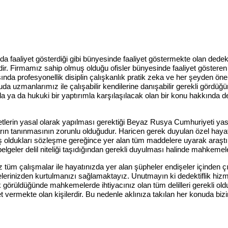
nuda faaliyet gösterdiği gibi bünyesinde faaliyet göstermekte olan dede
rdir. Firmamız sahip olmuş olduğu ofisler bünyesinde faaliyet gösteren
ında profesyonellik disiplin çalışkanlık pratik zeka ve her şeyden öneml
a uzmanlarımız ile çalışabilir kendilerine danışabilir gerekli gördüğ
ya da hukuki bir yaptırımla karşılaşılacak olan bir konu hakkında de
iyetlerin yasal olarak yapılması gerektiği Beyaz Rusya Cumhuriyeti ya
ın tanınmasının zorunlu olduğudur. Haricen gerek duyulan özel hayatını
pmış oldukları sözleşme gereğince yer alan tüm maddelere uyarak araşt
ve belgeler delil niteliği taşıdığından gerekli duyulması halinde mahk
 tüm çalışmalar ile hayatınızda yer alan şüpheler endişeler içinden
erinizden kurtulmanızı sağlamaktayız. Unutmayın ki dedektiflik hizme
k görüldüğünde mahkemelerde ihtiyacınız olan tüm delilleri gerekli o
et vermekte olan kişilerdir. Bu nedenle aklınıza takılan her konuda biz