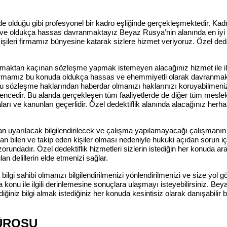
de olduğu gibi profesyonel bir kadro eşliğinde gerçekleşmektedir. K
e oldukça hassas davranmaktayız Beyaz Rusya’nin alanında en iyi olan 
şileri firmamız bünyesine katarak sizlere hizmet veriyoruz. Özel dede
tan kaçınan sözleşme yapmak istemeyen alacağınız hizmet ile ilgili s
Firmamız bu konuda oldukça hassas ve ehemmiyetli olarak davranmakta
zleşme haklarından haberdar olmanızı haklarınızı koruyabilmenizi ala
encedir. Bu alanda gerçekleşen tüm faaliyetlerde de diğer tüm meslek da
rı ve kanunları geçerlidir. Özel dedektiflik alanında alacağınız her
yarılacak bilgilendirilecek ve çalışma yapılamayacağı çalışmanın sonlan
yan bilen ve takip eden kişiler olması nedeniyle hukuki açıdan sorun 
orundadır. Özel dedektiflik hizmetleri sizlerin istediğin her konuda 
 delillerin elde etmenizi sağlar.
bilgi sahibi olmanızı bilgilendirilmenizi yönlendirilmenizi ve size yol
 konu ile ilgili derinlemesine sonuçlara ulaşmayı isteyebilirsiniz. Be
iniz bilgi almak istediğiniz her konuda kesintisiz olarak danışabilir bil
BÜROSU