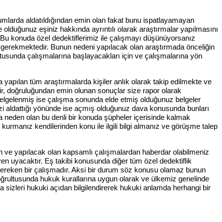
rumlarda aldatıldığından emin olan fakat bunu ispatlayamayan
 olduğunuz eşiniz hakkında ayrıntılı olarak araştırmalar yapılmasını
 Bu konuda özel dedektiflerimiz ile çalışmayı düşünüyorsanız
ız gerekmektedir. Bunun nedeni yapılacak olan araştırmada önceliğin
ultusunda çalışmalarına başlayacakları için ve çalışmalarına yön
 yapılan tüm araştırmalarda kişiler anlık olarak takip edilmekte ve
lir, doğruluğundan emin olunan sonuçlar size rapor olarak
 belgelenmiş ise çalışma sonunda elde etmiş olduğunuz belgeler
zi aldattığı yönünde ise açmış olduğunuz dava konusunda bunları
za neden olan bu denli bir konuda şüpheler içerisinde kalmak
 kurmanız kendilerinden konu ile ilgili bilgi almanız ve görüşme talep
an ve yapılacak olan kapsamlı çalışmalardan haberdar olabilmeniz
en uyacaktır. Eş takibi konusunda diğer tüm özel dedektiflik
ı gereken bir çalışmadır. Aksi bir durum söz konusu olamaz bunun
oğrultusunda hukuk kurallarına uygun olarak ve ülkemiz genelinde
da sizleri hukuki açıdan bilgilendirerek hukuki anlamda herhangi bir