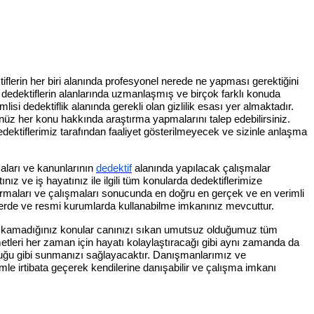
ktiflerin her biri alanında profesyonel nerede ne yapması gerektiğini
 dedektiflerin alanlarında uzmanlaşmış ve birçok farklı konuda
isi dedektiflik alanında gerekli olan gizlilik esası yer almaktadır.
ünüz her konu hakkında araştırma yapmalarını talep edebilirsiniz.
dektiflerimiz tarafından faaliyet gösterilmeyecek ve sizinle anlaşma
saları ve kanunlarının
dedektif
alanında yapılacak çalışmalar
z ve iş hayatınız ile ilgili tüm konularda dedektiflerimize
ırmaları ve çalışmaları sonucunda en doğru en gerçek ve en verimli
emelerde ve resmi kurumlarda kullanabilme imkanınız mevcuttur.
 çıkamadığınız konular canınızı sıkan umutsuz olduğumuz tüm
tleri her zaman için hayatı kolaylaştıracağı gibi aynı zamanda da
lduğu gibi sunmanızı sağlayacaktır. Danışmanlarımız ve
imle irtibata geçerek kendilerine danışabilir ve çalışma imkanı