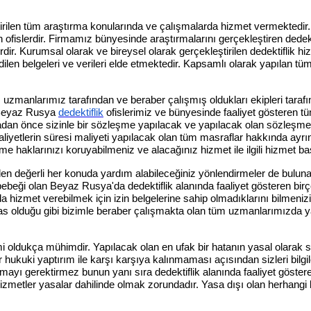
tirilen tüm araştırma konularında ve çalışmalarda hizmet vermektedir.
n ofislerdir. Firmamız bünyesinde araştırmalarını gerçekleştiren dedekt
rdir. Kurumsal olarak ve bireysel olarak gerçekleştirilen dedektiflik h
u edilen belgeleri ve verileri elde etmektedir. Kapsamlı olarak yapıla
; uzmanlarımız tarafından ve beraber çalışmış oldukları ekipleri tara
. Beyaz Rusya
dedektiflik
ofislerimiz ve bünyesinde faaliyet gösteren tü
dan önce sizinle bir sözleşme yapılacak ve yapılacak olan sözleşmede
liyetlerin süresi maliyeti yapılacak olan tüm masraflar hakkında ayrınt
e haklarınızı koruyabilmeniz ve alacağınız hizmet ile ilgili hizmet ba
en değerli her konuda yardım alabileceğiniz yönlendirmeler de bulunab
ebeği olan Beyaz Rusya'da dedektiflik alanında faaliyet gösteren bir
nda hizmet verebilmek için izin belgelerine sahip olmadıklarını bilmeniz
k esas olduğu gibi bizimle beraber çalışmakta olan tüm uzmanlarımızda 
 oldukça mühimdir. Yapılacak olan en ufak bir hatanın yasal olarak so
r hukuki yaptırım ile karşı karşıya kalınmaması açısından sizleri bil
ayı gerektirmez bunun yanı sıra dedektiflik alanında faaliyet gösteren ki
hizmetler yasalar dahilinde olmak zorundadır. Yasa dışı olan herhang