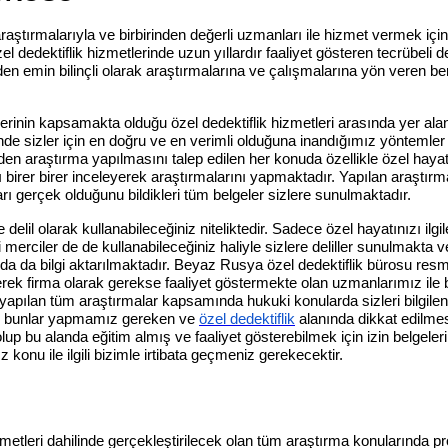
aştırmalarıyla ve birbirinden değerli uzmanları ile hizmet vermek için 
zel dedektiflik hizmetlerinde uzun yıllardır faaliyet gösteren tecrübeli
nden emin bilinçli olarak araştırmalarına ve çalışmalarına yön veren ber
etlerinin kapsamakta olduğu özel dedektiflik hizmetleri arasında yer al
ilinde sizler için en doğru ve en verimli olduğuna inandığımız yöntemle
n araştırma yapılmasını talep edilen her konuda özellikle özel hayatınız
 birer birer inceleyerek araştırmalarını yapmaktadır. Yapılan araştırma
rı gerçek olduğunu bildikleri tüm belgeler sizlere sunulmaktadır.
lil olarak kullanabileceğiniz niteliktedir. Sadece özel hayatınızı ilgil
rciler de de kullanabileceğiniz haliyle sizlere deliller sunulmakta ve
da bilgi aktarılmaktadır. Beyaz Rusya özel dedektiflik bürosu resmi o
k firma olarak gerekse faaliyet göstermekte olan uzmanlarımız ile birl
yapılan tüm araştırmalar kapsamında hukuki konularda sizleri bilgilend
m bunlar yapmamız gereken ve
özel dedektiflik
alanında dikkat edilmes
bu alanda eğitim almış ve faaliyet gösterebilmek için izin belgelerine s
z konu ile ilgili bizimle irtibata geçmeniz gerekecektir.
etleri dahilinde gerçekleştirilecek olan tüm araştırma konularında pro