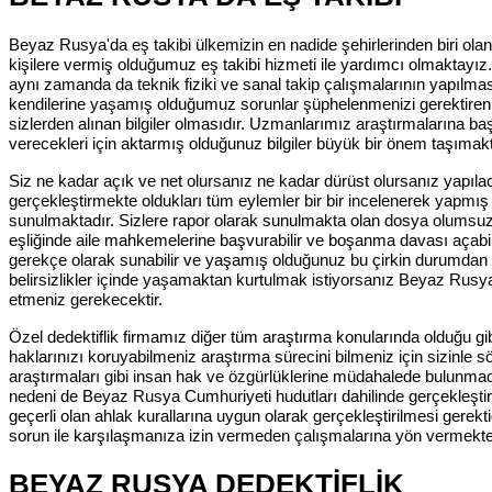
Beyaz Rusya'da eş takibi ülkemizin en nadide şehirlerinden biri ol
kişilere vermiş olduğumuz eş takibi hizmeti ile yardımcı olmaktayız
aynı zamanda da teknik fiziki ve sanal takip çalışmalarının yapılm
kendilerine yaşamış olduğumuz sorunlar şüphelenmenizi gerektiren ko
sizlerden alınan bilgiler olmasıdır. Uzmanlarımız araştırmalarına ba
verecekleri için aktarmış olduğunuz bilgiler büyük bir önem taşımakt
Siz ne kadar açık ve net olursanız ne kadar dürüst olursanız yapılac
gerçekleştirmekte oldukları tüm eylemler bir bir incelenerek yapmış
sunulmaktadır. Sizlere rapor olarak sunulmakta olan dosya olumsuz 
eşliğinde aile mahkemelerine başvurabilir ve boşanma davası açabil
gerekçe olarak sunabilir ve yaşamış olduğunuz bu çirkin durumdan kur
belirsizlikler içinde yaşamaktan kurtulmak istiyorsanız Beyaz Rusya'd
etmeniz gerekecektir.
Özel dedektiflik firmamız diğer tüm araştırma konularında olduğu 
haklarınızı koruyabilmeniz araştırma sürecini bilmeniz için sizinle
araştırmaları gibi insan hak ve özgürlüklerine müdahalede bulunmad
nedeni de Beyaz Rusya Cumhuriyeti hudutları dahilinde gerçekleştir
geçerli olan ahlak kurallarına uygun olarak gerçekleştirilmesi gerekti
sorun ile karşılaşmanıza izin vermeden çalışmalarına yön vermekte
BEYAZ RUSYA DEDEKTİFLİK