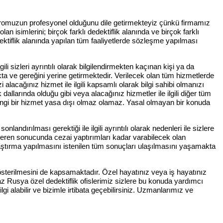
adromuzun profesyonel olduğunu dile getirmekteyiz çünkü firmamız
isimlerini; birçok farklı dedektiflik alanında ve birçok farklı
ktiflik alanında yapılan tüm faaliyetlerde sözleşme yapılması
izleri ayrıntılı olarak bilgilendirmekten kaçınan kişi ya da
 ve gereğini yerine getirmektedir. Verilecek olan tüm hizmetlerde
cağınız hizmet ile ilgili kapsamlı olarak bilgi sahibi olmanızı
llarında olduğu gibi veya alacağınız hizmetler ile ilgili diğer tüm
hangi bir hizmet yasa dışı olmaz olamaz. Yasal olmayan bir konuda
dırılması gerektiği ile ilgili ayrıntılı olarak nedenleri ile sizlere
içeren sonucunda cezai yaptırımları kadar varabilecek olan
araştırma yapılmasını istenilen tüm sonuçları ulaşılmasını yaşamakta
 gösterilmesini de kapsamaktadır. Özel hayatınız veya iş hayatınız
yaz Rusya özel dedektiflik ofislerimiz sizlere bu konuda yardımcı
gi alabilir ve bizimle irtibata geçebilirsiniz. Uzmanlarımız ve