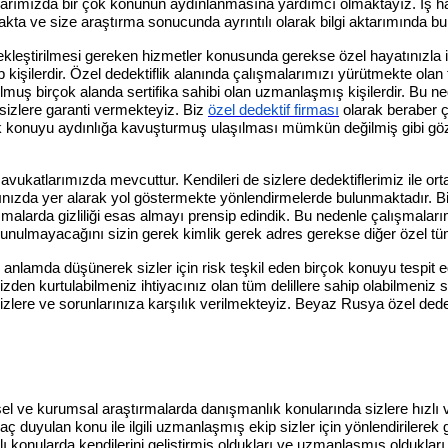
rımızda bir çok konunun aydınlanmasına yardımcı olmaktayız. İş hayat
kta ve size araştırma sonucunda ayrıntılı olarak bilgi aktarımında b
tirilmesi gereken hizmetler konusunda gerekse özel hayatınızla ilgili 
p kişilerdir. Özel dedektiflik alanında çalışmalarımızı yürütmekte olan 
ulmuş birçok alanda sertifika sahibi olan uzmanlaşmış kişilerdir. Bu ne
sizlere garanti vermekteyiz. Biz
özel dedektif firması
olarak beraber ç
birçok konuyu aydınlığa kavuşturmuş ulaşılması mümkün değilmiş gibi g
vukatlarımızda mevcuttur. Kendileri de sizlere dedektiflerimiz ile o
ızda yer alarak yol göstermekte yönlendirmelerde bulunmaktadır. Biz
malarda gizliliği esas almayı prensip edindik. Bu nedenle çalışmala
unulmayacağını sizin gerek kimlik gerek adres gerekse diğer özel tüm b
 anlamda düşünerek sizler için risk teşkil eden birçok konuyu tespit ede
n kurtulabilmeniz ihtiyacınız olan tüm delillere sahip olabilmeniz sor
izlere ve sorunlarınıza karşılık verilmekteyiz. Beyaz Rusya özel dede
el ve kurumsal araştırmalarda danışmanlık konularında sizlere hızlı
ç duyulan konu ile ilgili uzmanlaşmış ekip sizler için yönlendirilerek g
ı konularda kendilerini geliştirmiş oldukları ve uzmanlaşmış oldukları iç