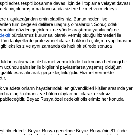
spiti adres tespiti boşanma davası için delil toplama velayet davası
ilecek birçok araştırma konusunda sizlere hizmet vermekteyiz.
re ulaşılacağından emin olabilirsiniz. Bunun nedeni ise
nilen tüm belgeleri delillere ulaşmış olmalarıdır. Sonuç odaklı
ayrıntılar gözden geçirilerek ne yönde araştırma yapılacağı ne
dektif
bürolarımız kurumsal olarak vermiş olduğu hizmetleri ile
n tüm faaliyetlerde profesyonel olarak hakkında çalışma yapılmasını
i gibi eksiksiz ve aynı zamanda da hızlı bir sürede sonuca
dukları çalışmaları ile hizmet vermektedir. bu konuda herhangi bir
m üçüncü şahıslar ile bilgilerini paylaşırlarsa yaşamış olduğum
gizlilik esas alınarak gerçekleştirildiğidir. Hizmet vermekte
tır.
 ve adeta onların hayatlarındaki en güvendikleri kişiler arasında yer
in bize açık olmanız ve bütün olayları net olarak eksiksiz
pabileceğidir. Beyaz Rusya özel dedektif ofislerimiz her konuda
kleştirilmektedir. Beyaz Rusya genelinde Beyaz Rusya’nin 81 ilinde