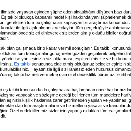
an ilimizde yaşayan eşinden şüphe eden aldatıldığını düşünen bazı du
. Eş takibi oldukça kapsamlı hedef kişi hakkında yani şüphelenmek de
asını gerektiren tüm bu çalışmaları kapsayan bir araştırma konusudur.
nular ile ilgili açık olmanız ve olayları tüm gerçekliğiyle anlatman
şlamadan önce sizleri dinleyerek sizlerden almış olduğu bilgiler doğr
adır.
ak olan çalışmada bir o kadar verimli sonuçlanır. Eş takibi konusunda
 oldukları tüm konuşmalar görüşmeler gözden geçirilerek belgelendiri
yönde ise yani eşinizin sizi aldatması tespit edilmiş ise ve bu konu
irsiniz.
Eş takibi
sonucunda elde etmiş olduğunuz belgeler eşinizin si
tulabilirsiniz. Hayatınızla ilgili sizi rahatsız eden huzursuz olmanı
a eş takibi hizmeti vermekte olan özel dedektiflik büromuz ile irtibat
gibi eş takibi konusunda da çalışmalara başlamadan önce haklarınızd
 sözleşme yapacak ve sözleşme gereği belirlenen tüm maddelere harfiy
an eşinizin kişilik haklarına zarar getirilmeden yapılan ve yapılmas
ilmekte olan tüm araştırmaların ve hizmetlerin yasalar ve kanunlar d
ğidir. Özel dedektiflerimiz sizler için yapmış oldukları tüm çalışmalar
dir.