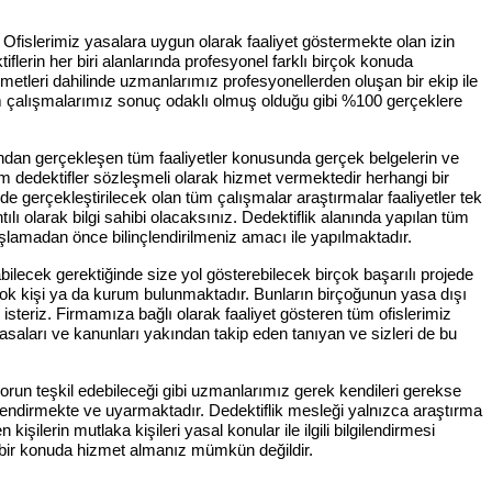
 Ofislerimiz yasalara uygun olarak faaliyet göstermekte olan izin
iflerin her biri alanlarında profesyonel farklı birçok konuda
izmetleri dahilinde uzmanlarımız profesyonellerden oluşan bir ekip ile
n tüm çalışmalarımız sonuç odaklı olmuş olduğu gibi %100 gerçeklere
fından gerçekleşen tüm faaliyetler konusunda gerçek belgelerin ve
m dedektifler sözleşmeli olarak hizmet vermektedir herhangi bir
 gerçekleştirilecek olan tüm çalışmalar araştırmalar faaliyetler tek
ılı olarak bilgi sahibi olacaksınız. Dedektiflik alanında yapılan tüm
şlamadan önce bilinçlendirilmeniz amacı ile yapılmaktadır.
ilecek gerektiğinde size yol gösterebilecek birçok başarılı projede
çok kişi ya da kurum bulunmaktadır. Bunların birçoğunun yasa dışı
i isteriz. Firmamıza bağlı olarak faaliyet gösteren tüm ofislerimiz
yasaları ve kanunları yakından takip eden tanıyan ve sizleri de bu
run teşkil edebileceği gibi uzmanlarımız gerek kendileri gerekse
gilendirmekte ve uyarmaktadır. Dedektiflik mesleği yalnızca araştırma
şilerin mutlaka kişileri yasal konular ile ilgili bilgilendirmesi
i bir konuda hizmet almanız mümkün değildir.