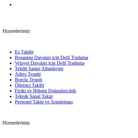
Hizmetlerimiz
Eş Takibi
Boşanma Davaları için Delil Toplama
Velayet Davaları için Delil Toplama
Tehdit Şantaj Altındayım
Adres Tespiti
Borçlu Tespiti
Öğrenci Takibi
Fiziki ve Bilişim Dolandırıcılığı
Teknik Sanal Takip
Personel Takip ve Araştırması
Hizmetlerimiz