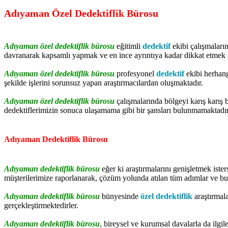
Adıyaman Özel Dedektiflik Bürosu
Adıyaman özel dedektiflik bürosu
eğitimli
dedektif
ekibi çalışmaların
davranarak kapsamlı yapmak ve en ince ayrıntıya kadar dikkat etmek s
Adıyaman özel dedektiflik bürosu
profesyonel
dedektif
ekibi herhang
şekilde işlerini sorunsuz yapan araştırmacılardan oluşmaktadır.
Adıyaman özel dedektiflik bürosu
çalışmalarında bölgeyi karış karış 
dedektiflerimizin sonuca ulaşamama gibi bir şansları bulunmamaktadı
Adıyaman Dedektiflik Bürosu
Adıyaman dedektiflik bürosu
eğer ki araştırmalarını genişletmek iste
müşterilerimize raporlanarak, çözüm yolunda atılan tüm adımlar ve bu sü
Adıyaman dedektiflik bürosu
bünyesinde
özel dedektiflik
araştırmal
gerçekleştirmektedirler.
Adıyaman dedektiflik bürosu
, bireysel ve kurumsal davalarla da ilgi