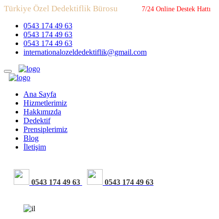
Türkiye Özel Dedektiflik Bürosu
7/24 Online Destek Hattı
0543 174 49 63
0543 174 49 63
0543 174 49 63
internationalozeldedektiflik@gmail.com
Ana Sayfa
Hizmetlerimiz
Hakkımızda
Dedektif
Prensiplerimiz
Blog
İletişim
0543 174 49 63
0543 174 49 63