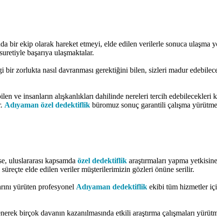
da bir ekip olarak hareket etmeyi, elde edilen verilerle sonuca ulaşma yol
uretiyle başarıya ulaşmaktalar.
i bir zorlukta nasıl davranması gerektiğini bilen, sizleri madur edebil
bilen ve insanların alışkanlıkları dahilinde nereleri tercih edebilecekle
r.
Adıyaman özel dedektiflik
büromuz sonuç garantili çalışma yürütme
rse, uluslararası kapsamda
özel dedektiflik
araştırmaları yapma yetkisine 
reçte elde edilen veriler müşterilerimizin gözleri önüne serilir.
arını yürüten profesyonel
Adıyaman dedektiflik
ekibi tüm hizmetler içi
lenerek birçok davanın kazanılmasında etkili araştırma çalışmaları yürüt