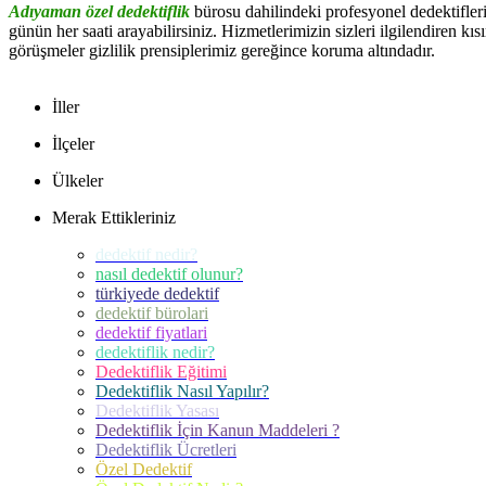
Adıyaman özel dedektiflik
bürosu dahilindeki profesyonel dedektifleri
günün her saati arayabilirsiniz. Hizmetlerimizin sizleri ilgilendiren kısı
görüşmeler gizlilik prensiplerimiz gereğince koruma altındadır.
İller
İlçeler
Ülkeler
Merak Ettikleriniz
dedektif nedir?
nasıl dedektif olunur?
türkiyede dedektif
dedektif bürolari
dedektif fiyatlari
dedektiflik nedir?
Dedektiflik Eğitimi
Dedektiflik Nasıl Yapılır?
Dedektiflik Yasası
Dedektiflik İçin Kanun Maddeleri ?
Dedektiflik Ücretleri
Özel Dedektif