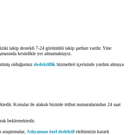
ki takip destekli 7-24 görüntülü takip şartları vardır. Yine
şmasında kesinlikle yer almamaktayız.
elirtmiş olduğumuz
dedektiflik
hizmetleri içerisinde yardım almaya
tedir. Konular ile alakalı bizimle irtibat numaralarından 24 saat
arak beklemektedir.
n araştırmalar,
Adıyaman özel dedektif
ekibimizin kararlı