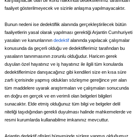
karşılaşılacak olan bir konu hakkında dedektiflerimiz tarafından
faaliyet gösterilmeyecek ve sizinle anlaşma yapılmayacaktır.
Bunun nedeni ise dedektiflik alanında gerçekleştirilecek bütün
faaliyetlerin yasal olarak yapılması gerektiği Arjantin Cumhuriyeti
yasaları ve kanunlarının
dedektif
alanında yapılacak çalışmalar
konusunda da geçerli olduğu ve dedektiflerimiz tarafından bu
yasaların tanınmasının zorunlu olduğudur. Haricen gerek
duyulan özel hayatınız ve iş hayatınız ile ilgili tüm konularda
dedektiflerimize danışacağınız gibi kendileri size en kısa süre
zarfı içerisinde yapmış oldukları sözleşme gereğince yer alan
tüm maddelere uyarak araştırmaları ve çalışmaları sonucunda
en doğru en gerçek ve en verimli olan belgeleri bilgileri
sunacaktır. Elde etmiş olduğunuz tüm bilgi ve belgeler delil
niteliği taşıdığından gerekli duyulması halinde mahkemelerde ve
resmi kurumlarda kullanabilme imkanınız mevcuttur.
Arjantin dedektif ofisleri bünyesinde sizlere yapmış olduğumuz