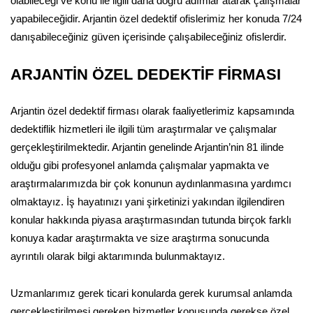
olabileceği ve konu ile ilgili daha doğru adımlar atarak çalışmalar
yapabileceğidir. Arjantin özel dedektif ofislerimiz her konuda 7/24
danışabileceğiniz güven içerisinde çalışabileceğiniz ofislerdir.
ARJANTİN ÖZEL DEDEKTİF FİRMASI
Arjantin özel dedektif firması olarak faaliyetlerimiz kapsamında
dedektiflik hizmetleri ile ilgili tüm araştırmalar ve çalışmalar
gerçekleştirilmektedir. Arjantin genelinde Arjantin’nin 81 ilinde
olduğu gibi profesyonel anlamda çalışmalar yapmakta ve
araştırmalarımızda bir çok konunun aydınlanmasına yardımcı
olmaktayız. İş hayatınızı yani şirketinizi yakından ilgilendiren
konular hakkında piyasa araştırmasından tutunda birçok farklı
konuya kadar araştırmakta ve size araştırma sonucunda
ayrıntılı olarak bilgi aktarımında bulunmaktayız.
Uzmanlarımız gerek ticari konularda gerek kurumsal anlamda
gerçekleştirilmesi gereken hizmetler konusunda gerekse özel