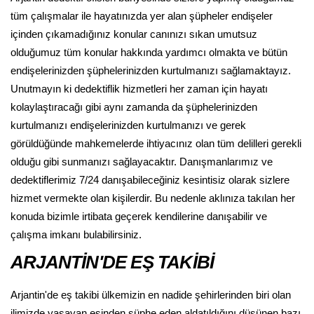
tüm çalışmalar ile hayatınızda yer alan şüpheler endişeler
içinden çıkamadığınız konular canınızı sıkan umutsuz
olduğumuz tüm konular hakkında yardımcı olmakta ve bütün
endişelerinizden şüphelerinizden kurtulmanızı sağlamaktayız.
Unutmayın ki dedektiflik hizmetleri her zaman için hayatı
kolaylaştıracağı gibi aynı zamanda da şüphelerinizden
kurtulmanızı endişelerinizden kurtulmanızı ve gerek
görüldüğünde mahkemelerde ihtiyacınız olan tüm delilleri gerekli
olduğu gibi sunmanızı sağlayacaktır. Danışmanlarımız ve
dedektiflerimiz 7/24 danışabileceğiniz kesintisiz olarak sizlere
hizmet vermekte olan kişilerdir. Bu nedenle aklınıza takılan her
konuda bizimle irtibata geçerek kendilerine danışabilir ve
çalışma imkanı bulabilirsiniz.
ARJANTİN'DE EŞ TAKİBİ
Arjantin'de eş takibi ülkemizin en nadide şehirlerinden biri olan
ilimizde yaşayan eşinden şüphe eden aldatıldığını düşünen bazı