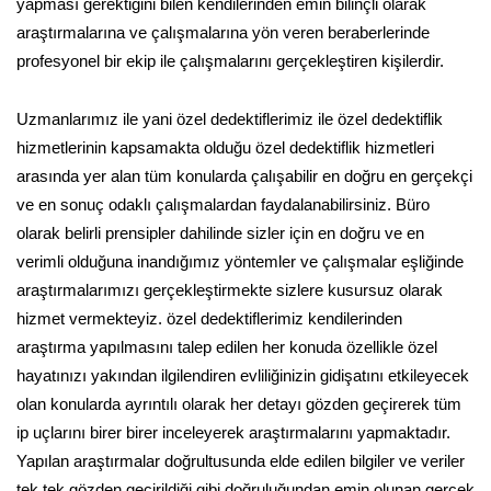
yapması gerektiğini bilen kendilerinden emin bilinçli olarak
araştırmalarına ve çalışmalarına yön veren beraberlerinde
profesyonel bir ekip ile çalışmalarını gerçekleştiren kişilerdir.
Uzmanlarımız ile yani özel dedektiflerimiz ile özel dedektiflik
hizmetlerinin kapsamakta olduğu özel dedektiflik hizmetleri
arasında yer alan tüm konularda çalışabilir en doğru en gerçekçi
ve en sonuç odaklı çalışmalardan faydalanabilirsiniz. Büro
olarak belirli prensipler dahilinde sizler için en doğru ve en
verimli olduğuna inandığımız yöntemler ve çalışmalar eşliğinde
araştırmalarımızı gerçekleştirmekte sizlere kusursuz olarak
hizmet vermekteyiz. özel dedektiflerimiz kendilerinden
araştırma yapılmasını talep edilen her konuda özellikle özel
hayatınızı yakından ilgilendiren evliliğinizin gidişatını etkileyecek
olan konularda ayrıntılı olarak her detayı gözden geçirerek tüm
ip uçlarını birer birer inceleyerek araştırmalarını yapmaktadır.
Yapılan araştırmalar doğrultusunda elde edilen bilgiler ve veriler
tek tek gözden geçirildiği gibi doğruluğundan emin olunan gerçek