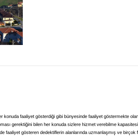
i her konuda faaliyet gösterdiği gibi bünyesinde faaliyet göstermekte ola
apması gerektiğini bilen her konuda sizlere hizmet verebilme kapasites
de faaliyet gösteren dedektiflerin alanlarında uzmanlaşmış ve birçok f