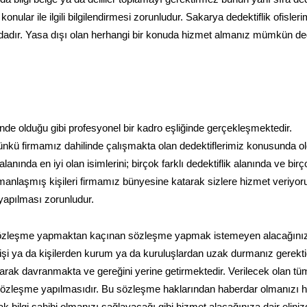
 konular ile ilgili bilgilendirmesi zorunludur. Sakarya dedektiflik ofisler
dadır. Yasa dışı olan herhangi bir konuda hizmet almanız mümkün deği
inde olduğu gibi profesyonel bir kadro eşliğinde gerçekleşmektedir.
nkü firmamız dahilinde çalışmakta olan dedektiflerimiz konusunda o
nda en iyi olan isimlerini; birçok farklı dedektiflik alanında ve birço
manlaşmış kişileri firmamız bünyesine katarak sizlere hizmet veriyor
 yapılması zorunludur.
 sözleşme yapmaktan kaçınan sözleşme yapmak istemeyen alacağını
an kişi ya da kişilerden kurum ya da kuruluşlardan uzak durmanız gerektiğ
ak davranmakta ve gereğini yerine getirmektedir. Verilecek olan tü
zleşme yapılmasıdır. Bu sözleşme haklarından haberdar olmanızı ha