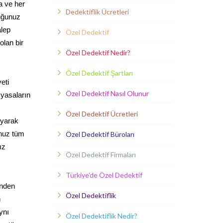
a ve her
Dedektiflik Ücretleri
duğunuz
alep
Özel Dedektif
olan bir
Özel Dedektif Nedir?
Özel Dedektif Şartları
eti
Özel Dedektif Nasıl Olunur
 yasaların
Özel Dedektif Ücretleri
uyarak
unuz tüm
Özel Dedektif Büroları
ız
Özel Dedektif Firmaları
Türkiye'de Özel Dedektif
inden
Özel Dedektiflik
n
ynı
Özel Dedektiflik Nedir?