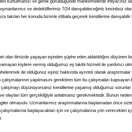
den kurtulmanızı ve gerek görüldüğünde mahkemelerde ihtiyacınız o
anışmanlarımız ve dedektiflerimiz 7/24 danışabileceğiniz kesintisiz ola
ıza takılan her konuda bizimle irtibata geçerek kendilerine danışabilir
biri olan ilimizde yaşayan eşinden şüphe eden aldatıldığını düşünen b
ayamayan kişilere vermiş olduğumuz eş takibi hizmeti ile yardımcı ol
phelenmek de olduğunuz eşiniz hakkında ayrıntılı olarak araştırmalar
p çalışmalarının yapılmasını gerektiren tüm bu çalışmaları kapsayan b
le çalışmayı düşünüyorsanız kendilerine yaşamış olduğumuz sorunlar
z ve olayları tüm gerçekliğiyle anlatmanız gerekmektedir. Bunun neden
ilgiler olmasıdır. Uzmanlarımız araştırmalarına başlamadan önce sizle
 çalışmalarına başlayacakları için ve çalışmalarına yön verecekleri iç
r.