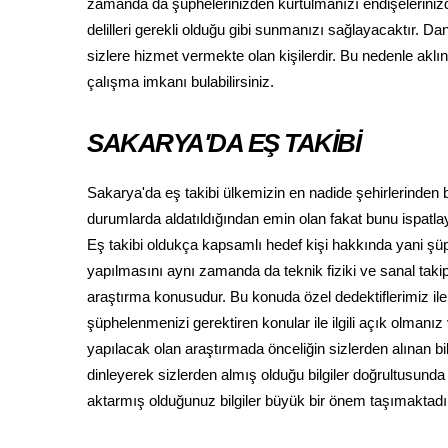
zamanda da şüphelerinizden kurtulmanızı endişeleriniz
delilleri gerekli olduğu gibi sunmanızı sağlayacaktır. D
sizlere hizmet vermekte olan kişilerdir. Bu nedenle aklın
çalışma imkanı bulabilirsiniz.
SAKARYA'DA EŞ TAKİBİ
Sakarya'da eş takibi ülkemizin en nadide şehirlerinden 
durumlarda aldatıldığından emin olan fakat bunu ispatl
Eş takibi oldukça kapsamlı hedef kişi hakkında yani şü
yapılmasını aynı zamanda da teknik fiziki ve sanal taki
araştırma konusudur. Bu konuda özel dedektiflerimiz i
şüphelenmenizi gerektiren konular ile ilgili açık olmanı
yapılacak olan araştırmada önceliğin sizlerden alınan b
dinleyerek sizlerden almış olduğu bilgiler doğrultusunda
aktarmış olduğunuz bilgiler büyük bir önem taşımaktadı