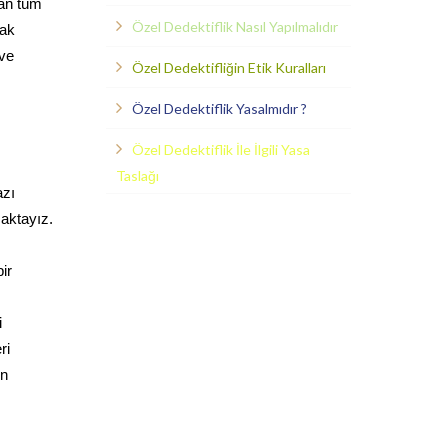
lan tüm
Özel Dedektiflik Nasıl Yapılmalıdır
rak
 ve
Özel Dedektifliğin Etik Kuralları
Özel Dedektiflik Yasalmıdır ?
Özel Dedektiflik İle İlgili Yasa
Taslağı
azı
maktayız.
ir
i
ri
in