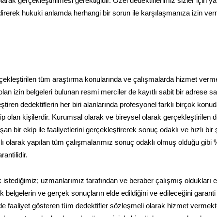
arak gerçekleştirilmesi gerektiğidir. Özel dedektiflerimiz sizler için 
endirerek hukuki anlamda herhangi bir sorun ile karşılaşmanıza izin v
erçekleştirilen tüm araştırma konularında ve çalışmalarda hizmet verme
an izin belgeleri bulunan resmi merciler de kayıtlı sabit bir adrese sa
tiren dedektiflerin her biri alanlarında profesyonel farklı birçok konu
 olan kişilerdir. Kurumsal olarak ve bireysel olarak gerçekleştirilen de
 bir ekip ile faaliyetlerini gerçekleştirerek sonuç odaklı ve hızlı bir 
amlı olarak yapılan tüm çalışmalarımız sonuç odaklı olmuş olduğu gibi
ntilidir.
 istediğimiz; uzmanlarımız tarafından ve beraber çalışmış oldukları ek
belgelerin ve gerçek sonuçların elde edildiğini ve edileceğini garanti
e faaliyet gösteren tüm dedektifler sözleşmeli olarak hizmet vermekt