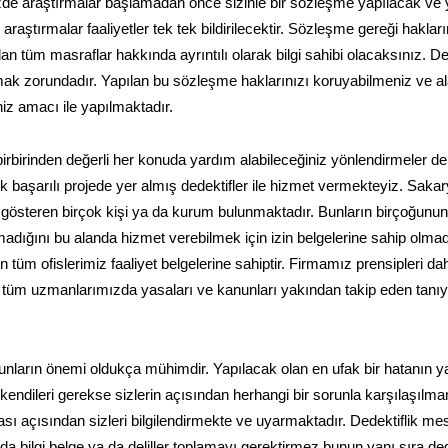
nizde araştırmalar başlamadan önce sizinle bir sözleşme yapılacak ve
raştırmalar faaliyetler tek tek bildirilecektir. Sözleşme gereği haklar
lan tüm masraflar hakkında ayrıntılı olarak bilgi sahibi olacaksınız. De
mak zorundadır. Yapılan bu sözleşme haklarınızı koruyabilmeniz ve a
niz amacı ile yapılmaktadır.
irbirinden değerli her konuda yardım alabileceğiniz yönlendirmeler de
k başarılı projede yer almış dedektifler ile hizmet vermekteyiz. Sakar
t gösteren birçok kişi ya da kurum bulunmaktadır. Bunların birçoğunu
 olmadığını bu alanda hizmet verebilmek için izin belgelerine sahip olmad
n tüm ofislerimiz faaliyet belgelerine sahiptir. Firmamız prensipleri dah
an tüm uzmanlarımızda yasaları ve kanunları yakından takip eden tanı
nların önemi oldukça mühimdir. Yapılacak olan en ufak bir hatanın y
 kendileri gerekse sizlerin açısından herhangi bir sorunla karşılaşılm
sı açısından sizleri bilgilendirmekte ve uyarmaktadır. Dedektiflik mes
 bilgi belge ya da deliller toplamayı gerektirmez bunun yanı sıra ded