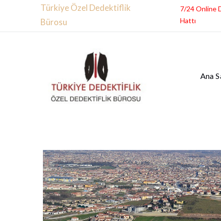
Türkiye Özel Dedektiflik
7/24 Online 
Hattı
Bürosu
Ana S