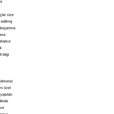
bi
çlar size
 edilmiş
e boşanma
dava
ahatsız
ak
 bilgi
bilmeniz
üm özel
 yapılan
linde
 ve