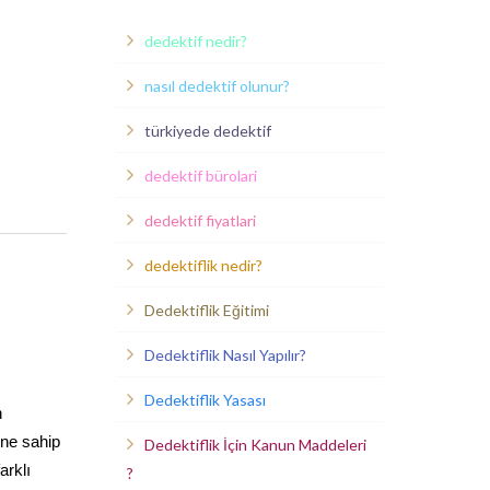
dedektif nedir?
nasıl dedektif olunur?
türkiyede dedektif
dedektif bürolari
dedektif fiyatlari
dedektiflik nedir?
Dedektiflik Eğitimi
Dedektiflik Nasıl Yapılır?
Dedektiflik Yasası
n
ine sahip
Dedektiflik İçin Kanun Maddeleri
arklı
?