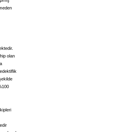
yapmış
ermeden
ktedir.
hip olan
da
dektiflik
şekilde
 %100
ipleri
edir