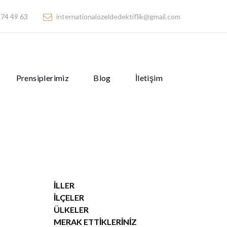
74 49 63
internationalozeldedektiflik@gmail.com
Prensiplerimiz
Blog
İletişim
İLLER
İLÇELER
ÜLKELER
MERAK ETTIKLERINIZ