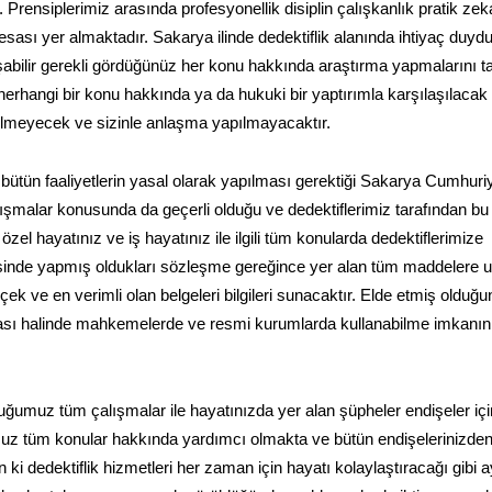
 Prensiplerimiz arasında profesyonellik disiplin çalışkanlık pratik zek
k esası yer almaktadır. Sakarya ilinde dedektiflik alanında ihtiyaç duy
ışabilir gerekli gördüğünüz her konu hakkında araştırma yapmalarını t
erhangi bir konu hakkında ya da hukuki bir yaptırımla karşılaşılacak 
rilmeyecek ve sizinle anlaşma yapılmayacaktır.
 bütün faaliyetlerin yasal olarak yapılması gerektiği Sakarya Cumhuriy
ışmalar konusunda da geçerli olduğu ve dedektiflerimiz tarafından bu
el hayatınız ve iş hayatınız ile ilgili tüm konularda dedektiflerimize
erisinde yapmış oldukları sözleşme gereğince yer alan tüm maddelere 
ek ve en verimli olan belgeleri bilgileri sunacaktır. Elde etmiş olduğ
uyulması halinde mahkemelerde ve resmi kurumlarda kullanabilme imkanın
uğumuz tüm çalışmalar ile hayatınızda yer alan şüpheler endişeler iç
uz tüm konular hakkında yardımcı olmakta ve bütün endişelerinizde
i dedektiflik hizmetleri her zaman için hayatı kolaylaştıracağı gibi a