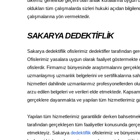
ülkemiz genelinde geçerli olan ahlak kurallarına uygun ol
oldukları tüm çalışmalarda sizleri hukuki açıdan bilgil
çalışmalarına yön vermektedir.
SAKARYA DEDEKTİFLİK
Sakarya dedektiflik ofislerimiz dedektifler tarafından g
Ofislerimiz yasalara uygun olarak faaliyet göstermekte ol
ofislerdir. Firmamız bünyesinde araştırmalarını gerçekleş
uzmanlaşmış uzmanlık belgelerini ve sertifikalarına sahip
hizmetleri dahilinde uzmanlarımız profesyonellerden oluşan
arzu edilen belgeleri ve verileri elde etmektedir. Kaps
gerçeklere dayanmakta ve yapılan tüm hizmetlerimiz gara
Yapılan tüm hizmetlerimiz garantilidir derken bahsetmek
tarafından gerçekleşen tüm faaliyetler konusunda gerçek 
etmekteyiz. Sakarya
dedektiflik
ofislerimiz ve bünyesind