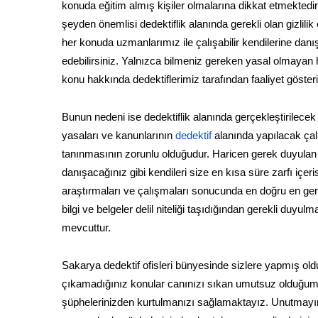
konuda eğitim almış kişiler olmalarına dikkat etmektedir.
şeyden önemlisi dedektiflik alanında gerekli olan gizlili
her konuda uzmanlarımız ile çalışabilir kendilerine dan
edebilirsiniz. Yalnızca bilmeniz gereken yasal olmayan h
konu hakkında dedektiflerimiz tarafından faaliyet göste
Bunun nedeni ise dedektiflik alanında gerçekleştirilecek
yasaları ve kanunlarının
dedektif
alanında yapılacak çal
tanınmasının zorunlu olduğudur. Haricen gerek duyulan öz
danışacağınız gibi kendileri size en kısa süre zarfı iç
araştırmaları ve çalışmaları sonucunda en doğru en gerç
bilgi ve belgeler delil niteliği taşıdığından gerekli d
mevcuttur.
Sakarya dedektif ofisleri bünyesinde sizlere yapmış old
çıkamadığınız konular canınızı sıkan umutsuz olduğum
şüphelerinizden kurtulmanızı sağlamaktayız. Unutmayın k