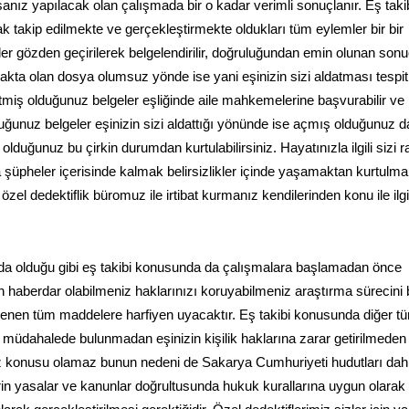
anız yapılacak olan çalışmada bir o kadar verimli sonuçlanır. Eş taki
k takip edilmekte ve gerçekleştirmekte oldukları tüm eylemler bir bir
 gözden geçirilerek belgelendirilir, doğruluğundan emin olunan sonu
akta olan dosya olumsuz yönde ise yani eşinizin sizi aldatması tespit
tmiş olduğunuz belgeler eşliğinde aile mahkemelerine başvurabilir v
ğunuz belgeler eşinizin sizi aldattığı yönünde ise açmış olduğunuz 
duğunuz bu çirkin durumdan kurtulabilirsiniz. Hayatınızla ilgili sizi r
şüpheler içerisinde kalmak belirsizlikler içinde yaşamaktan kurtulm
el dedektiflik büromuz ile irtibat kurmanız kendilerinden konu ile ilgili
nda olduğu gibi eş takibi konusunda da çalışmalara başlamadan önce
 haberdar olabilmeniz haklarınızı koruyabilmeniz araştırma sürecini 
lenen tüm maddelere harfiyen uyacaktır. Eş takibi konusunda diğer t
ne müdahalede bulunmadan eşinizin kişilik haklarına zarar getirilmeden
öz konusu olamaz bunun nedeni de Sakarya Cumhuriyeti hudutları dahi
rin yasalar ve kanunlar doğrultusunda hukuk kurallarına uygun olarak