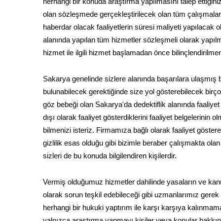
herhangi bir konuda araştırma yapılmasını talep ettiği
olan sözleşmede gerçekleştirilecek olan tüm çalışmalar a
haberdar olacak faaliyetlerin süresi maliyeti yapılacak o
alanında yapılan tüm hizmetler sözleşmeli olarak yapıl
hizmet ile ilgili hizmet başlamadan önce bilinçlendirilme
Sakarya genelinde sizlere alanında başarılara ulaşmış b
bulunabilecek gerektiğinde size yol gösterebilecek birço
göz bebeği olan Sakarya'da dedektiflik alanında faaliye
dışı olarak faaliyet gösterdiklerini faaliyet belgelerinin
bilmenizi isteriz. Firmamıza bağlı olarak faaliyet göstere
gizlilik esas olduğu gibi bizimle beraber çalışmakta ol
sizleri de bu konuda bilgilendiren kişilerdir.
Vermiş olduğumuz hizmetler dahilinde yasaların ve kanu
olarak sorun teşkil edebileceği gibi uzmanlarımız gerek
herhangi bir hukuki yaptırım ile karşı karşıya kalınmama
yalnızca araştırma yapmayı kişiler veya konular hakkında