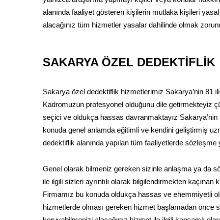
alanında faaliyet gösteren kişilerin mutlaka kişileri yasal
alacağınız tüm hizmetler yasalar dahilinde olmak zorun
SAKARYA ÖZEL DEDEKTİFLİK
Sakarya özel dedektiflik hizmetlerimiz Sakarya’nin 81 il
Kadromuzun profesyonel olduğunu dile getirmekteyiz çü
seçici ve oldukça hassas davranmaktayız Sakarya’nin alanı
konuda genel anlamda eğitimli ve kendini geliştirmiş uz
dedektiflik alanında yapılan tüm faaliyetlerde sözleşme
Genel olarak bilmeniz gereken sizinle anlaşma ya da
ile ilgili sizleri ayrıntılı olarak bilgilendirmekten kaçın
Firmamız bu konuda oldukça hassas ve ehemmiyetli olar
hizmetlerde olması gereken hizmet başlamadan önce sö