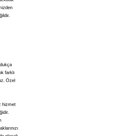
imizden
ldir.
ldukça
k farklı
uz. Özel
z hizmet
idir.
m
klarınızı