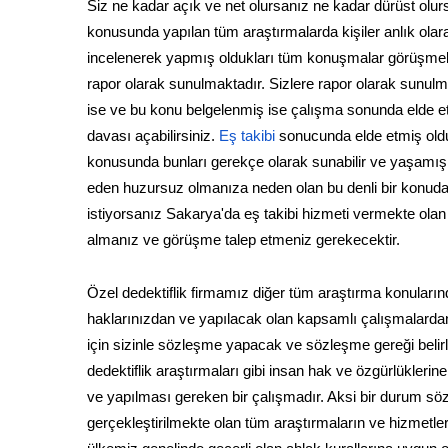
Siz ne kadar açık ve net olursanız ne kadar dürüst olurs
konusunda yapılan tüm araştırmalarda kişiler anlık olara
incelenerek yapmış oldukları tüm konuşmalar görüşmeler
rapor olarak sunulmaktadır. Sizlere rapor olarak sunulm
ise ve bu konu belgelenmiş ise çalışma sonunda elde e
davası açabilirsiniz.
Eş takibi
sonucunda elde etmiş oldu
konusunda bunları gerekçe olarak sunabilir ve yaşamış ol
eden huzursuz olmanıza neden olan bu denli bir konuda 
istiyorsanız Sakarya'da eş takibi hizmeti vermekte olan öz
almanız ve görüşme talep etmeniz gerekecektir.
Özel dedektiflik firmamız diğer tüm araştırma konuları
haklarınızdan ve yapılacak olan kapsamlı çalışmalardan
için sizinle sözleşme yapacak ve sözleşme gereği belir
dedektiflik araştırmaları gibi insan hak ve özgürlükleri
ve yapılması gereken bir çalışmadır. Aksi bir durum s
gerçekleştirilmekte olan tüm araştırmaların ve hizmetle