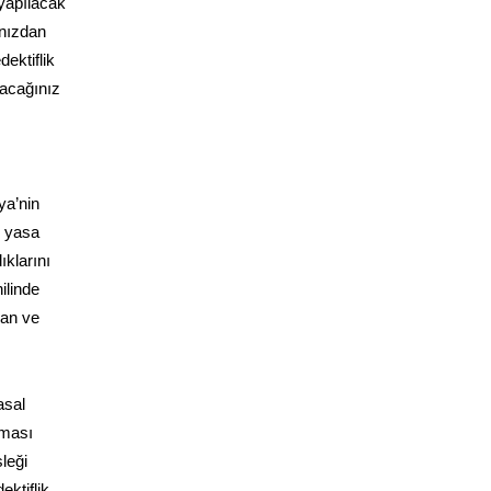
 yapılacak
ınızdan
dektiflik
lacağınız
ya’nin
n yasa
ıklarını
ilinde
yan ve
asal
aması
leği
ektiflik