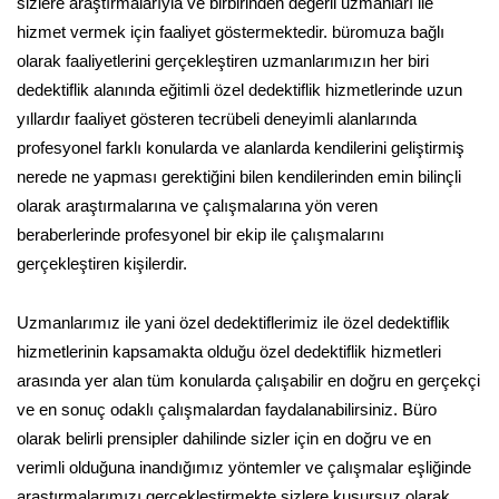
sizlere araştırmalarıyla ve birbirinden değerli uzmanları ile
hizmet vermek için faaliyet göstermektedir. büromuza bağlı
olarak faaliyetlerini gerçekleştiren uzmanlarımızın her biri
dedektiflik alanında eğitimli özel dedektiflik hizmetlerinde uzun
yıllardır faaliyet gösteren tecrübeli deneyimli alanlarında
profesyonel farklı konularda ve alanlarda kendilerini geliştirmiş
nerede ne yapması gerektiğini bilen kendilerinden emin bilinçli
olarak araştırmalarına ve çalışmalarına yön veren
beraberlerinde profesyonel bir ekip ile çalışmalarını
gerçekleştiren kişilerdir.
Uzmanlarımız ile yani özel dedektiflerimiz ile özel dedektiflik
hizmetlerinin kapsamakta olduğu özel dedektiflik hizmetleri
arasında yer alan tüm konularda çalışabilir en doğru en gerçekçi
ve en sonuç odaklı çalışmalardan faydalanabilirsiniz. Büro
olarak belirli prensipler dahilinde sizler için en doğru ve en
verimli olduğuna inandığımız yöntemler ve çalışmalar eşliğinde
araştırmalarımızı gerçekleştirmekte sizlere kusursuz olarak