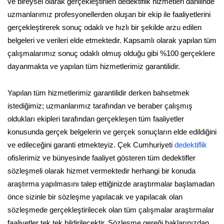
ve bireysel olarak gerçekleştirilen dedektiflik hizmetleri dahilinde
uzmanlarımız profesyonellerden oluşan bir ekip ile faaliyetlerini
gerçekleştirerek sonuç odaklı ve hızlı bir şekilde arzu edilen
belgeleri ve verileri elde etmektedir. Kapsamlı olarak yapılan tüm
çalışmalarımız sonuç odaklı olmuş olduğu gibi %100 gerçeklere
dayanmakta ve yapılan tüm hizmetlerimiz garantilidir.
Yapılan tüm hizmetlerimiz garantilidir derken bahsetmek
istediğimiz; uzmanlarımız tarafından ve beraber çalışmış
oldukları ekipleri tarafından gerçekleşen tüm faaliyetler
konusunda gerçek belgelerin ve gerçek sonuçların elde edildiğini
ve edileceğini garanti etmekteyiz. Çek Cumhuriyeti
dedektiflik
ofislerimiz ve bünyesinde faaliyet gösteren tüm dedektifler
sözleşmeli olarak hizmet vermektedir herhangi bir konuda
araştırma yapılmasını talep ettiğinizde araştırmalar başlamadan
önce sizinle bir sözleşme yapılacak ve yapılacak olan
sözleşmede gerçekleştirilecek olan tüm çalışmalar araştırmalar
faaliyetler tek tek bildirilecektir. Sözleşme gereği haklarınızdan