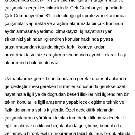
kapsamında dedektiflik hizmetleri ile ilgili tüm araştırmalar ve
çalışmalar gerçekleştirilmektedir. Çek Cumhuriyeti genelinde
Çek Cumhuriyeti’nin 81 ilinde olduğu gibi profesyonel anlamda
çalışmalar yapmakta ve araştırmalarımızda bir çok konunun
aydınlanmasına yardımcı olmaktayız. İş hayatınızı yani
şirketinizi yakından ilgilendiren konular hakkında piyasa
araştırmasından tutunda birçok farklı konuya kadar
araştırmakta ve size araştırma sonucunda ayrıntılı olarak bilgi
aktarımında bulunmaktayız.
Uzmanlarımız gerek ticari konularda gerek kurumsal anlamda
gerçekleştirilmesi gereken hizmetler konusunda gerekse özel
hayatınızla ilgili ya da doğrudan beşeri ilişkilerinizi ilgilendiren bir
takım konular ile ilgili araştırma yapabilecek eğitime teknik ve
fiziki donanıma sahip kişilerdir. Özel dedektiflik alanında
çalışmalarımızı yürütmekte olan tüm dedektiflerimiz dedektiflik
eğitimi almış kendilerini birçok alanda geliştirmiş bununla da
yetinmeyip birçok eğitim programına tabii tutulmuş birçok alanda