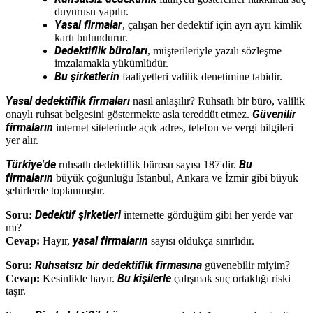
duyurusu yapılır.
Yasal firmalar
, çalışan her dedektif için ayrı ayrı kimlik
kartı bulundurur.
Dedektiflik büroları
, müşterileriyle yazılı sözleşme
imzalamakla yükümlüdür.
Bu şirketlerin
faaliyetleri valilik denetimine tabidir.
Yasal dedektiflik firmaları
nasıl anlaşılır? Ruhsatlı bir büro, valilik
Güvenilir
onaylı ruhsat belgesini göstermekte asla tereddüt etmez.
firmaların
internet sitelerinde açık adres, telefon ve vergi bilgileri
yer alır.
Türkiye'de
Bu
ruhsatlı dedektiflik bürosu sayısı 187'dir.
firmaların
büyük çoğunluğu İstanbul, Ankara ve İzmir gibi büyük
şehirlerde toplanmıştır.
Dedektif şirketleri
Soru:
internette gördüğüm gibi her yerde var
mı?
yasal firmaların
Cevap:
Hayır,
sayısı oldukça sınırlıdır.
Ruhsatsız bir dedektiflik firmasına
Soru:
güvenebilir miyim?
Bu kişilerle
Cevap:
Kesinlikle hayır.
çalışmak suç ortaklığı riski
taşır.