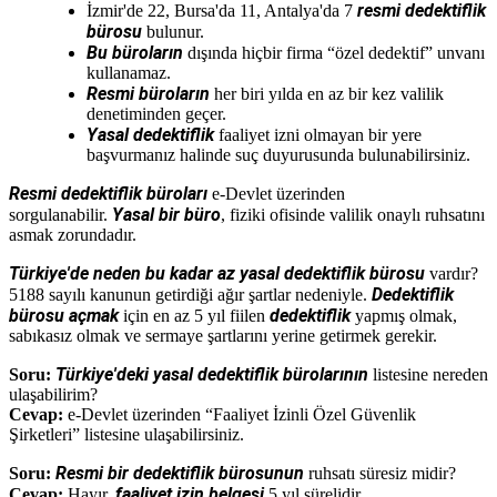
resmi dedektiflik
İzmir'de 22, Bursa'da 11, Antalya'da 7
bürosu
bulunur.
Bu büroların
dışında hiçbir firma “özel dedektif” unvanı
kullanamaz.
Resmi büroların
her biri yılda en az bir kez valilik
denetiminden geçer.
Yasal dedektiflik
faaliyet izni olmayan bir yere
başvurmanız halinde suç duyurusunda bulunabilirsiniz.
Resmi dedektiflik büroları
e-Devlet üzerinden
Yasal bir büro
sorgulanabilir.
, fiziki ofisinde valilik onaylı ruhsatını
asmak zorundadır.
Türkiye'de neden bu kadar az yasal dedektiflik bürosu
vardır?
Dedektiflik
5188 sayılı kanunun getirdiği ağır şartlar nedeniyle.
bürosu açmak
dedektiflik
için en az 5 yıl fiilen
yapmış olmak,
sabıkasız olmak ve sermaye şartlarını yerine getirmek gerekir.
Türkiye'deki yasal dedektiflik bürolarının
Soru:
listesine nereden
ulaşabilirim?
Cevap:
e-Devlet üzerinden “Faaliyet İzinli Özel Güvenlik
Şirketleri” listesine ulaşabilirsiniz.
Resmi bir dedektiflik bürosunun
Soru:
ruhsatı süresiz midir?
faaliyet izin belgesi
Cevap:
Hayır,
5 yıl sürelidir.