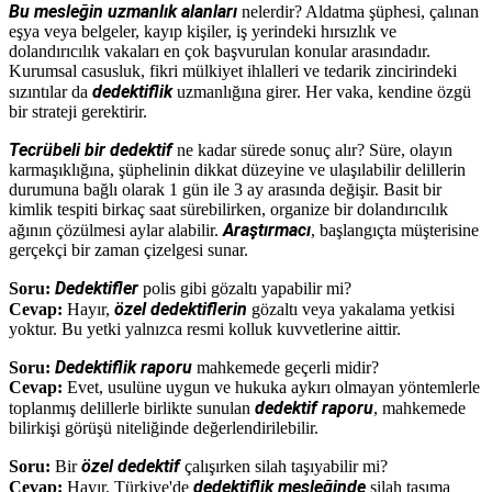
Bu mesleğin uzmanlık alanları
nelerdir? Aldatma şüphesi, çalınan
eşya veya belgeler, kayıp kişiler, iş yerindeki hırsızlık ve
dolandırıcılık vakaları en çok başvurulan konular arasındadır.
Kurumsal casusluk, fikri mülkiyet ihlalleri ve tedarik zincirindeki
dedektiflik
sızıntılar da
uzmanlığına girer. Her vaka, kendine özgü
bir strateji gerektirir.
Tecrübeli bir dedektif
ne kadar sürede sonuç alır? Süre, olayın
karmaşıklığına, şüphelinin dikkat düzeyine ve ulaşılabilir delillerin
durumuna bağlı olarak 1 gün ile 3 ay arasında değişir. Basit bir
kimlik tespiti birkaç saat sürebilirken, organize bir dolandırıcılık
Araştırmacı
ağının çözülmesi aylar alabilir.
, başlangıçta müşterisine
gerçekçi bir zaman çizelgesi sunar.
Dedektifler
Soru:
polis gibi gözaltı yapabilir mi?
özel dedektiflerin
Cevap:
Hayır,
gözaltı veya yakalama yetkisi
yoktur. Bu yetki yalnızca resmi kolluk kuvvetlerine aittir.
Dedektiflik raporu
Soru:
mahkemede geçerli midir?
Cevap:
Evet, usulüne uygun ve hukuka aykırı olmayan yöntemlerle
dedektif raporu
toplanmış delillerle birlikte sunulan
, mahkemede
bilirkişi görüşü niteliğinde değerlendirilebilir.
özel dedektif
Soru:
Bir
çalışırken silah taşıyabilir mi?
dedektiflik mesleğinde
Cevap:
Hayır, Türkiye'de
silah taşıma