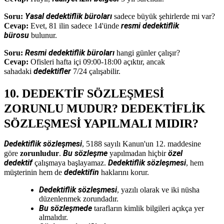
Yasal dedektiflik büroları
Soru:
sadece büyük şehirlerde mi var?
resmi dedektiflik
Cevap:
Evet, 81 ilin sadece 14'ünde
bürosu
bulunur.
Resmi dedektiflik büroları
Soru:
hangi günler çalışır?
Cevap:
Ofisleri hafta içi 09:00-18:00 açıktır, ancak
dedektifler
sahadaki
7/24 çalışabilir.
10. DEDEKTİF SÖZLEŞMESİ
ZORUNLU MUDUR? DEDEKTİFLİK
SÖZLEŞMESİ YAPILMALI MIDIR?
Dedektiflik sözleşmesi
, 5188 sayılı Kanun'un 12. maddesine
Bu sözleşme
özel
göre
zorunludur
.
yapılmadan hiçbir
dedektif
Dedektiflik sözleşmesi
çalışmaya başlayamaz.
, hem
dedektifin
müşterinin hem de
haklarını korur.
Dedektiflik sözleşmesi
, yazılı olarak ve iki nüsha
düzenlenmek zorundadır.
Bu sözleşmede
tarafların kimlik bilgileri açıkça yer
almalıdır.