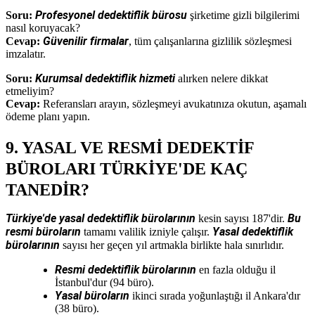
Profesyonel dedektiflik bürosu
Soru:
şirketime gizli bilgilerimi
nasıl koruyacak?
Güvenilir firmalar
Cevap:
, tüm çalışanlarına gizlilik sözleşmesi
imzalatır.
Kurumsal dedektiflik hizmeti
Soru:
alırken nelere dikkat
etmeliyim?
Cevap:
Referansları arayın, sözleşmeyi avukatınıza okutun, aşamalı
ödeme planı yapın.
9. YASAL VE RESMİ DEDEKTİF
BÜROLARI TÜRKİYE'DE KAÇ
TANEDİR?
Türkiye'de yasal dedektiflik bürolarının
Bu
kesin sayısı 187'dir.
resmi büroların
Yasal dedektiflik
tamamı valilik izniyle çalışır.
bürolarının
sayısı her geçen yıl artmakla birlikte hala sınırlıdır.
Resmi dedektiflik bürolarının
en fazla olduğu il
İstanbul'dur (94 büro).
Yasal büroların
ikinci sırada yoğunlaştığı il Ankara'dır
(38 büro).