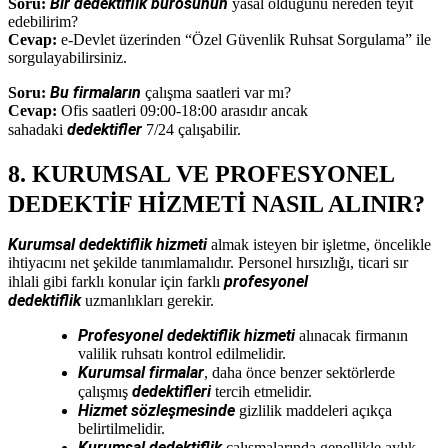
Bir dedektiflik bürosunun
Soru:
yasal olduğunu nereden teyit
edebilirim?
Cevap:
e-Devlet üzerinden “Özel Güvenlik Ruhsat Sorgulama” ile
sorgulayabilirsiniz.
Bu firmaların
Soru:
çalışma saatleri var mı?
Cevap:
Ofis saatleri 09:00-18:00 arasıdır ancak
dedektifler
sahadaki
7/24 çalışabilir.
8. KURUMSAL VE PROFESYONEL
DEDEKTİF HİZMETİ NASIL ALINIR?
Kurumsal dedektiflik hizmeti
almak isteyen bir işletme, öncelikle
ihtiyacını net şekilde tanımlamalıdır. Personel hırsızlığı, ticari sır
profesyonel
ihlali gibi farklı konular için farklı
dedektiflik
uzmanlıkları gerekir.
Profesyonel dedektiflik hizmeti
alınacak firmanın
valilik ruhsatı kontrol edilmelidir.
Kurumsal firmalar
, daha önce benzer sektörlerde
dedektifleri
çalışmış
tercih etmelidir.
Hizmet sözleşmesinde
gizlilik maddeleri açıkça
belirtilmelidir.
Kurumsal dedektiflik
çalışmalarında genellikle aylık