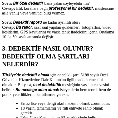
Bir özel dedektif
Soru:
bana yalan söyleyebilir mi?
profesyonel bir dedektif
Cevap:
Etik kurallara bağlı
, müşterisine
asla yanlış veya yanıltıcı bilgi vermez.
Dedektif raporu
Soru:
ne kadar ayrıntılı olur?
Bu rapor
Cevap:
, saat saat yapılan gözlemleri, fotoğrafları, video
kesitlerini, GPS kayıtlarını ve varsa tanık ifadelerini içerir. Ortalama
10 ila 50 sayfa arasında değişir.
3. DEDEKTİF NASIL OLUNUR?
DEDEKTİF OLMA ŞARTLARI
NELERDİR?
Türkiye'de dedektif olmak
için öncelikli şart, 5188 sayılı Özel
Güvenlik Hizmetlerine Dair Kanun'un ilgili maddelerine tabi
özel dedektiflik
olmaktır. Bu yasa,
mesleğinin yasal çerçevesini
Bu mesleğe adım atmak
belirler.
isteyenlerin hem teorik hem de
pratik yeterliliklerini kanıtlaması gerekir.
En az lise veya dengi okul mezunu olmak zorunludur.
18 yaşını tamamlamış ve fiili ehliyete sahip olmak
gerekir.
Türk Ceza Kanunu'nun 53. maddesinde belirtilen