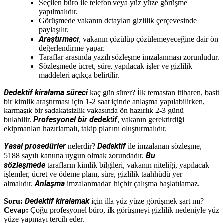
Seçilen büro ile telefon veya yüz yüze görüşme
yapılmalıdır.
Görüşmede vakanın detayları gizlilik çerçevesinde
paylaşılır.
Araştırmacı
, vakanın çözülüp çözülemeyeceğine dair ön
değerlendirme yapar.
Taraflar arasında yazılı sözleşme imzalanması zorunludur.
Sözleşmede ücret, süre, yapılacak işler ve gizlilik
maddeleri açıkça belirtilir.
Dedektif kiralama süreci
kaç gün sürer? İlk temastan itibaren, basit
bir kimlik araştırması için 1-2 saat içinde anlaşma yapılabilirken,
karmaşık bir sadakatsizlik vakasında ön hazırlık 2-3 günü
Profesyonel bir dedektif
bulabilir.
, vakanın gerektirdiği
ekipmanları hazırlamalı, takip planını oluşturmalıdır.
Yasal prosedürler
Dedektif
nelerdir?
ile imzalanan sözleşme,
Bu
5188 sayılı kanuna uygun olmak zorundadır.
sözleşmede
tarafların kimlik bilgileri, vakanın niteliği, yapılacak
işlemler, ücret ve ödeme planı, süre, gizlilik taahhüdü yer
Anlaşma
almalıdır.
imzalanmadan hiçbir çalışma başlatılamaz.
Dedektif kiralamak
Soru:
için illa yüz yüze görüşmek şart mı?
Cevap:
Çoğu profesyonel büro, ilk görüşmeyi gizlilik nedeniyle yüz
yüze yapmayı tercih eder.