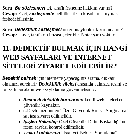
Bu sözleşmeyi
Soru:
tek taraflı feshetme hakkım var mı?
sözleşmede
Cevap:
Evet,
belirtilen fesih koşullarına uyarak
feshedebilirsiniz.
Dedektiflik sözleşmesi
Soru:
noter onaylı olmak zorunda mı?
Cevap:
Hayır, tarafların imzası yeterlidir. Noter şartı yoktur.
11. DEDEKTİF BULMAK İÇİN HANGİ
WEB SAYFALARI VE İNTERNET
SİTELERİ ZİYARET EDİLEBİLİR?
Dedektif bulmak
için internette yapacağınız arama, dikkatli
Dedektiflik siteleri
olmanızı gerektirir.
arasında yalnızca resmi ve
ruhsatlı büroların web sayfalarına güvenmelisiniz.
Resmi dedektiflik bürolarının
kendi web siteleri en
güvenilir kaynaktır.
e-Devlet üzerinden “Özel Güvenlik Ruhsat Sorgulama”
sayfası ziyaret edilmelidir.
İçişleri Bakanlığı
Özel Güvenlik Daire Başkanlığı'nın
resmi sayfası kontrol edilmelidir.
Ticaret odalarının
“Faaliyet Belgesi Sorgulama”