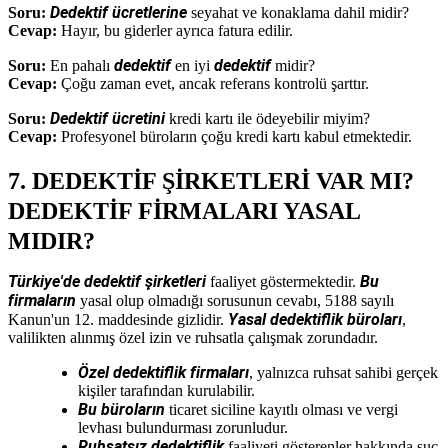
Dedektif ücretlerine
Soru:
seyahat ve konaklama dahil midir?
Cevap:
Hayır, bu giderler ayrıca fatura edilir.
dedektif
dedektif
Soru:
En pahalı
en iyi
midir?
Cevap:
Çoğu zaman evet, ancak referans kontrolü şarttır.
Dedektif ücretini
Soru:
kredi kartı ile ödeyebilir miyim?
Cevap:
Profesyonel büroların çoğu kredi kartı kabul etmektedir.
7. DEDEKTİF ŞİRKETLERİ VAR MI?
DEDEKTİF FİRMALARI YASAL
MIDIR?
Türkiye'de dedektif şirketleri
Bu
faaliyet göstermektedir.
firmaların
yasal olup olmadığı sorusunun cevabı, 5188 sayılı
Yasal dedektiflik büroları
Kanun'un 12. maddesinde gizlidir.
,
valilikten alınmış özel izin ve ruhsatla çalışmak zorundadır.
Özel dedektiflik firmaları
, yalnızca ruhsat sahibi gerçek
kişiler tarafından kurulabilir.
Bu büroların
ticaret siciline kayıtlı olması ve vergi
levhası bulundurması zorunludur.
Ruhsatsız dedektiflik
faaliyeti gösterenler hakkında suç