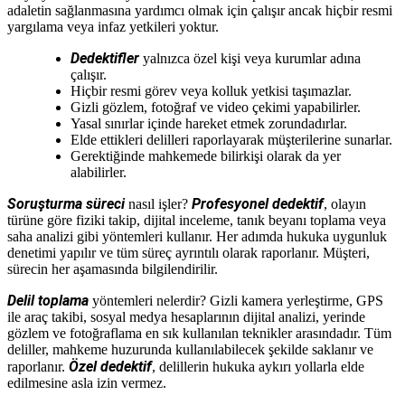
adaletin sağlanmasına yardımcı olmak için çalışır ancak hiçbir resmi
yargılama veya infaz yetkileri yoktur.
Dedektifler
yalnızca özel kişi veya kurumlar adına
çalışır.
Hiçbir resmi görev veya kolluk yetkisi taşımazlar.
Gizli gözlem, fotoğraf ve video çekimi yapabilirler.
Yasal sınırlar içinde hareket etmek zorundadırlar.
Elde ettikleri delilleri raporlayarak müşterilerine sunarlar.
Gerektiğinde mahkemede bilirkişi olarak da yer
alabilirler.
Soruşturma süreci
Profesyonel dedektif
nasıl işler?
, olayın
türüne göre fiziki takip, dijital inceleme, tanık beyanı toplama veya
saha analizi gibi yöntemleri kullanır. Her adımda hukuka uygunluk
denetimi yapılır ve tüm süreç ayrıntılı olarak raporlanır. Müşteri,
sürecin her aşamasında bilgilendirilir.
Delil toplama
yöntemleri nelerdir? Gizli kamera yerleştirme, GPS
ile araç takibi, sosyal medya hesaplarının dijital analizi, yerinde
gözlem ve fotoğraflama en sık kullanılan teknikler arasındadır. Tüm
deliller, mahkeme huzurunda kullanılabilecek şekilde saklanır ve
Özel dedektif
raporlanır.
, delillerin hukuka aykırı yollarla elde
edilmesine asla izin vermez.