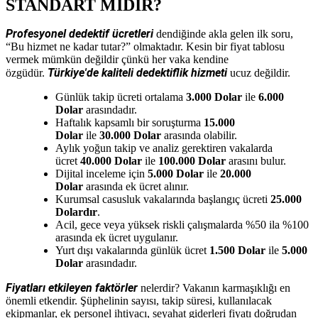
STANDART MIDIR?
Profesyonel dedektif ücretleri
dendiğinde akla gelen ilk soru,
“Bu hizmet ne kadar tutar?” olmaktadır. Kesin bir fiyat tablosu
vermek mümkün değildir çünkü her vaka kendine
Türkiye'de kaliteli dedektiflik hizmeti
özgüdür.
ucuz değildir.
Günlük takip ücreti ortalama
3.000 Dolar
ile
6.000
Dolar
arasındadır.
Haftalık kapsamlı bir soruşturma
15.000
Dolar
ile
30.000 Dolar
arasında olabilir.
Aylık yoğun takip ve analiz gerektiren vakalarda
ücret
40.000 Dolar
ile
100.000 Dolar
arasını bulur.
Dijital inceleme için
5.000 Dolar
ile
20.000
Dolar
arasında ek ücret alınır.
Kurumsal casusluk vakalarında başlangıç ücreti
25.000
Dolardır
.
Acil, gece veya yüksek riskli çalışmalarda %50 ila %100
arasında ek ücret uygulanır.
Yurt dışı vakalarında günlük ücret
1.500 Dolar
ile
5.000
Dolar
arasındadır.
Fiyatları etkileyen faktörler
nelerdir? Vakanın karmaşıklığı en
önemli etkendir. Şüphelinin sayısı, takip süresi, kullanılacak
ekipmanlar, ek personel ihtiyacı, seyahat giderleri fiyatı doğrudan