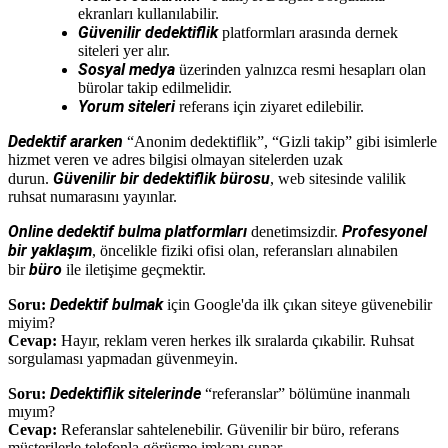
ekranları kullanılabilir.
Güvenilir dedektiflik
platformları arasında dernek
siteleri yer alır.
Sosyal medya
üzerinden yalnızca resmi hesapları olan
bürolar takip edilmelidir.
Yorum siteleri
referans için ziyaret edilebilir.
Dedektif ararken
“Anonim dedektiflik”, “Gizli takip” gibi isimlerle
hizmet veren ve adres bilgisi olmayan sitelerden uzak
Güvenilir bir dedektiflik bürosu
durun.
, web sitesinde valilik
ruhsat numarasını yayınlar.
Online dedektif bulma platformları
Profesyonel
denetimsizdir.
bir yaklaşım
, öncelikle fiziki ofisi olan, referansları alınabilen
büro
bir
ile iletişime geçmektir.
Dedektif bulmak
Soru:
için Google'da ilk çıkan siteye güvenebilir
miyim?
Cevap:
Hayır, reklam veren herkes ilk sıralarda çıkabilir. Ruhsat
sorgulaması yapmadan güvenmeyin.
Dedektiflik sitelerinde
Soru:
“referanslar” bölümüne inanmalı
mıyım?
Cevap:
Referanslar sahtelenebilir. Güvenilir bir büro, referans
müşterilerle telefonla görüşme imkanı sunar.