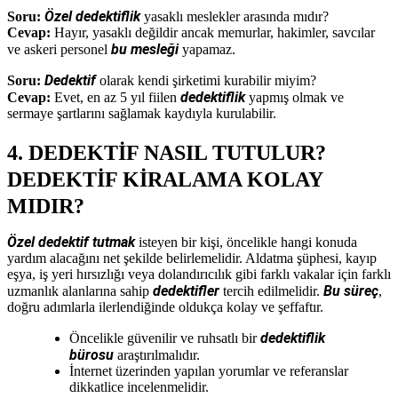
Özel dedektiflik
Soru:
yasaklı meslekler arasında mıdır?
Cevap:
Hayır, yasaklı değildir ancak memurlar, hakimler, savcılar
bu mesleği
ve askeri personel
yapamaz.
Dedektif
Soru:
olarak kendi şirketimi kurabilir miyim?
dedektiflik
Cevap:
Evet, en az 5 yıl fiilen
yapmış olmak ve
sermaye şartlarını sağlamak kaydıyla kurulabilir.
4. DEDEKTİF NASIL TUTULUR?
DEDEKTİF KİRALAMA KOLAY
MIDIR?
Özel dedektif tutmak
isteyen bir kişi, öncelikle hangi konuda
yardım alacağını net şekilde belirlemelidir. Aldatma şüphesi, kayıp
eşya, iş yeri hırsızlığı veya dolandırıcılık gibi farklı vakalar için farklı
dedektifler
Bu süreç
uzmanlık alanlarına sahip
tercih edilmelidir.
,
doğru adımlarla ilerlendiğinde oldukça kolay ve şeffaftır.
dedektiflik
Öncelikle güvenilir ve ruhsatlı bir
bürosu
araştırılmalıdır.
İnternet üzerinden yapılan yorumlar ve referanslar
dikkatlice incelenmelidir.