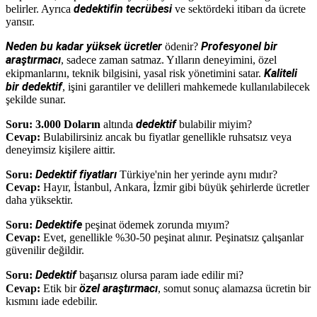
dedektifin tecrübesi
belirler. Ayrıca
ve sektördeki itibarı da ücrete
yansır.
Neden bu kadar yüksek ücretler
Profesyonel bir
ödenir?
araştırmacı
, sadece zaman satmaz. Yılların deneyimini, özel
Kaliteli
ekipmanlarını, teknik bilgisini, yasal risk yönetimini satar.
bir dedektif
, işini garantiler ve delilleri mahkemede kullanılabilecek
şekilde sunar.
dedektif
Soru:
3.000 Doların
altında
bulabilir miyim?
Cevap:
Bulabilirsiniz ancak bu fiyatlar genellikle ruhsatsız veya
deneyimsiz kişilere aittir.
Dedektif fiyatları
Soru:
Türkiye'nin her yerinde aynı mıdır?
Cevap:
Hayır, İstanbul, Ankara, İzmir gibi büyük şehirlerde ücretler
daha yüksektir.
Dedektife
Soru:
peşinat ödemek zorunda mıyım?
Cevap:
Evet, genellikle %30-50 peşinat alınır. Peşinatsız çalışanlar
güvenilir değildir.
Dedektif
Soru:
başarısız olursa param iade edilir mi?
özel araştırmacı
Cevap:
Etik bir
, somut sonuç alamazsa ücretin bir
kısmını iade edebilir.