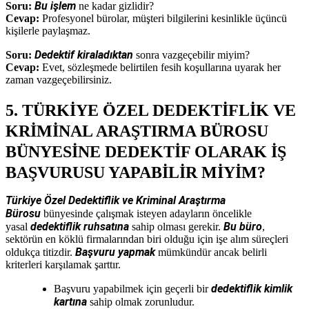
Bu işlem
Soru:
ne kadar gizlidir?
Cevap:
Profesyonel bürolar, müşteri bilgilerini kesinlikle üçüncü
kişilerle paylaşmaz.
Dedektif kiraladıktan
Soru:
sonra vazgeçebilir miyim?
Cevap:
Evet, sözleşmede belirtilen fesih koşullarına uyarak her
zaman vazgeçebilirsiniz.
5. TÜRKİYE ÖZEL DEDEKTİFLİK VE
KRİMİNAL ARAŞTIRMA BÜROSU
BÜNYESİNE DEDEKTİF OLARAK İŞ
BAŞVURUSU YAPABİLİR MİYİM?
Türkiye Özel Dedektiflik ve Kriminal Araştırma
Bürosu
bünyesinde çalışmak isteyen adayların öncelikle
dedektiflik ruhsatına
Bu büro
yasal
sahip olması gerekir.
,
sektörün en köklü firmalarından biri olduğu için işe alım süreçleri
Başvuru yapmak
oldukça titizdir.
mümkündür ancak belirli
kriterleri karşılamak şarttır.
dedektiflik kimlik
Başvuru yapabilmek için geçerli bir
kartına
sahip olmak zorunludur.