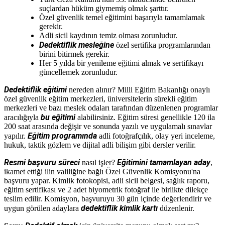
suçlardan hüküm giymemiş olmak şarttır.
Özel güvenlik temel eğitimini başarıyla tamamlamak
gerekir.
Adli sicil kaydının temiz olması zorunludur.
Dedektiflik mesleğine
özel sertifika programlarından
birini bitirmek gerekir.
Her 5 yılda bir yenileme eğitimi almak ve sertifikayı
güncellemek zorunludur.
Dedektiflik eğitimi
nereden alınır? Milli Eğitim Bakanlığı onaylı
özel güvenlik eğitim merkezleri, üniversitelerin sürekli eğitim
merkezleri ve bazı meslek odaları tarafından düzenlenen programlar
bu eğitimi
aracılığıyla
alabilirsiniz. Eğitim süresi genellikle 120 ila
200 saat arasında değişir ve sonunda yazılı ve uygulamalı sınavlar
Eğitim programında
yapılır.
adli fotoğrafçılık, olay yeri inceleme,
hukuk, taktik gözlem ve dijital adli bilişim gibi dersler verilir.
Resmi başvuru süreci
Eğitimini tamamlayan aday
nasıl işler?
,
ikamet ettiği ilin valiliğine bağlı Özel Güvenlik Komisyonu'na
başvuru yapar. Kimlik fotokopisi, adli sicil belgesi, sağlık raporu,
eğitim sertifikası ve 2 adet biyometrik fotoğraf ile birlikte dilekçe
teslim edilir. Komisyon, başvuruyu 30 gün içinde değerlendirir ve
dedektiflik kimlik kartı
uygun görülen adaylara
düzenlenir.