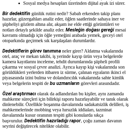
Sosyal medya hesapları üzerinden dijital ayak izi sürer.
Bir dedektifin
günlük rutini nedir? Sabah erkenden takip planı
hazırlar, güzergahları analiz eder, öğlen saatlerinde sahaya iner ve
şüpheliyi gözlem altına alır, akşam ise elde ettiği görüntüleri ve
Mesleğin doğası gereği
notları detaylı şekilde analiz eder.
mesai
kavramı olmadığı için öğle yemeğini arabada yemek, geceyi otel
otoparkında geçirmek sık karşılaşılan durumlardır.
Dedektiflerin görev tanımına
neler girer? Aldatma vakalarında
otel, araç ve mekan takibi, iş yerinde kayıp ürün veya belgelerde
kamera kayıtlarını inceleme, tehdit durumlarında şüpheli profili
çıkarma ve sosyal çevre analizi. Ayrıca kayıp kişi vakalarında son
görüldükleri yerlerden itibaren iz sürme, çalınan eşyaların ikinci el
piyasasında izini bulma ve dolandırıcılık vakalarında sahte kimlik
bu uzmanların
veya belgelerin tespiti de
görevleri arasındadır.
Özel araştırmacı
olarak da adlandırılan bu kişiler, aynı zamanda
mahkeme süreçleri için bilirkişi raporu hazırlayabilir ve tanık olarak
dinlenebilir. Özellikle boşanma davalarında sadakatsizlik delilleri, iş
mahkemelerinde mobbing veya hırsızlık iddiaları, tazminat
davalarında kusur oranının tespiti gibi konularda sıkça
Dedektifin hazırladığı rapor
başvurulur.
, çoğu zaman davanın
seyrini değiştirecek nitelikte olabilir.