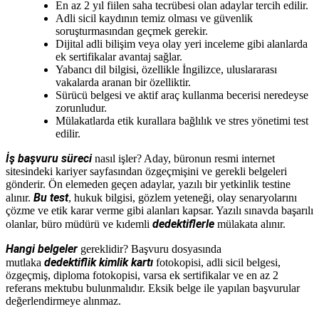
En az 2 yıl fiilen saha tecrübesi olan adaylar tercih edilir.
Adli sicil kaydının temiz olması ve güvenlik
soruşturmasından geçmek gerekir.
Dijital adli bilişim veya olay yeri inceleme gibi alanlarda
ek sertifikalar avantaj sağlar.
Yabancı dil bilgisi, özellikle İngilizce, uluslararası
vakalarda aranan bir özelliktir.
Sürücü belgesi ve aktif araç kullanma becerisi neredeyse
zorunludur.
Mülakatlarda etik kurallara bağlılık ve stres yönetimi test
edilir.
İş başvuru süreci
nasıl işler? Aday, büronun resmi internet
sitesindeki kariyer sayfasından özgeçmişini ve gerekli belgeleri
gönderir. Ön elemeden geçen adaylar, yazılı bir yetkinlik testine
Bu test
alınır.
, hukuk bilgisi, gözlem yeteneği, olay senaryolarını
çözme ve etik karar verme gibi alanları kapsar. Yazılı sınavda başarılı
dedektiflerle
olanlar, büro müdürü ve kıdemli
mülakata alınır.
Hangi belgeler
gereklidir? Başvuru dosyasında
dedektiflik kimlik kartı
mutlaka
fotokopisi, adli sicil belgesi,
özgeçmiş, diploma fotokopisi, varsa ek sertifikalar ve en az 2
referans mektubu bulunmalıdır. Eksik belge ile yapılan başvurular
değerlendirmeye alınmaz.