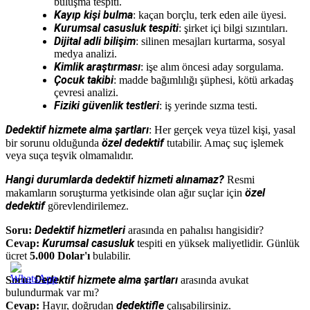
buluşma tespiti.
Kayıp kişi bulma
: kaçan borçlu, terk eden aile üyesi.
Kurumsal casusluk tespiti
: şirket içi bilgi sızıntıları.
Dijital adli bilişim
: silinen mesajları kurtarma, sosyal
medya analizi.
Kimlik araştırması
: işe alım öncesi aday sorgulama.
Çocuk takibi
: madde bağımlılığı şüphesi, kötü arkadaş
çevresi analizi.
Fiziki güvenlik testleri
: iş yerinde sızma testi.
Dedektif hizmete alma şartları
: Her gerçek veya tüzel kişi, yasal
özel dedektif
bir sorunu olduğunda
tutabilir. Amaç suç işlemek
veya suça teşvik olmamalıdır.
Hangi durumlarda dedektif hizmeti alınamaz?
Resmi
özel
makamların soruşturma yetkisinde olan ağır suçlar için
dedektif
görevlendirilemez.
Dedektif hizmetleri
Soru:
arasında en pahalısı hangisidir?
Kurumsal casusluk
Cevap:
tespiti en yüksek maliyetlidir. Günlük
ücret
5.000 Dolar'ı
bulabilir.
Dedektif hizmete alma şartları
Soru:
arasında avukat
bulundurmak var mı?
dedektifle
Cevap:
Hayır, doğrudan
çalışabilirsiniz.