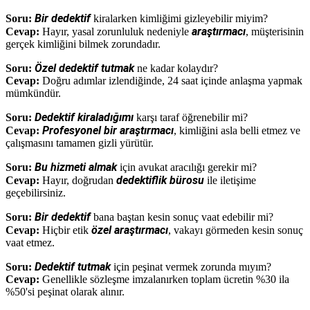
Bir dedektif
Soru:
kiralarken kimliğimi gizleyebilir miyim?
araştırmacı
Cevap:
Hayır, yasal zorunluluk nedeniyle
, müşterisinin
gerçek kimliğini bilmek zorundadır.
Özel dedektif tutmak
Soru:
ne kadar kolaydır?
Cevap:
Doğru adımlar izlendiğinde, 24 saat içinde anlaşma yapmak
mümkündür.
Dedektif kiraladığımı
Soru:
karşı taraf öğrenebilir mi?
Profesyonel bir araştırmacı
Cevap:
, kimliğini asla belli etmez ve
çalışmasını tamamen gizli yürütür.
Bu hizmeti almak
Soru:
için avukat aracılığı gerekir mi?
dedektiflik bürosu
Cevap:
Hayır, doğrudan
ile iletişime
geçebilirsiniz.
Bir dedektif
Soru:
bana baştan kesin sonuç vaat edebilir mi?
özel araştırmacı
Cevap:
Hiçbir etik
, vakayı görmeden kesin sonuç
vaat etmez.
Dedektif tutmak
Soru:
için peşinat vermek zorunda mıyım?
Cevap:
Genellikle sözleşme imzalanırken toplam ücretin %30 ila
%50'si peşinat olarak alınır.