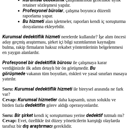
retainer sözleşmesi yapılır.
Profesyonel bürolar
, çalışma boyunca düzenli
raporlama yapar.
Bu hizmeti
alan işletmeler, raporları kendi iç soruşturma
dosyalarına ekleyebilir.
Kurumsal dedektiflik hizmeti
nerelerde kullanılır? İşe alım öncesi
aday geçmiş araştırması, şirket içi bilgi sızıntılarının kaynağını
bulma, rakip firmaların haksız rekabet yöntemlerinin belgelenmesi
en yaygın alanlardır.
Profesyonel bir dedektiflik bürosu
ile çalışmaya karar
Bu
verdiğinizde ilk adım detaylı bir ön görüşmedir.
görüşmede
vakanın tüm boyutları, riskleri ve yasal sınırları masaya
yatırılır.
Kurumsal dedektiflik hizmeti
Soru:
ile bireysel arasında ne fark
var?
Kurumsal hizmetler
Cevap:
daha kapsamlı, uzun soluklu ve
dedektifin
birden fazla
görev aldığı operasyonlardır.
Bir şirket
dedektif
Soru:
kendi iç soruşturması yerine
tutmalı mı?
Cevap:
Evet, özellikle üst düzey yöneticilerin karıştığı olaylarda
dış araştırmacı
tarafsız bir
gereklidir.