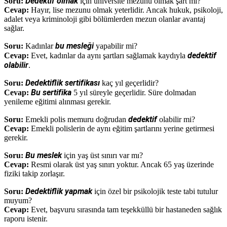
Dedektif olmak
Soru:
için üniversite mezunu olmak şart mı?
Cevap:
Hayır, lise mezunu olmak yeterlidir. Ancak hukuk, psikoloji,
adalet veya kriminoloji gibi bölümlerden mezun olanlar avantaj
sağlar.
bu mesleği
Soru:
Kadınlar
yapabilir mi?
dedektif
Cevap:
Evet, kadınlar da aynı şartları sağlamak kaydıyla
olabilir
.
Dedektiflik sertifikası
Soru:
kaç yıl geçerlidir?
Bu sertifika
Cevap:
5 yıl süreyle geçerlidir. Süre dolmadan
yenileme eğitimi alınması gerekir.
dedektif
Soru:
Emekli polis memuru doğrudan
olabilir mi?
Cevap:
Emekli polislerin de aynı eğitim şartlarını yerine getirmesi
gerekir.
Bu meslek
Soru:
için yaş üst sınırı var mı?
Cevap:
Resmi olarak üst yaş sınırı yoktur. Ancak 65 yaş üzerinde
fiziki takip zorlaşır.
Dedektiflik yapmak
Soru:
için özel bir psikolojik teste tabi tutulur
muyum?
Cevap:
Evet, başvuru sırasında tam teşekküllü bir hastaneden sağlık
raporu istenir.