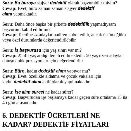
Bu büroya
dedektif
Soru:
stajyer
olarak başvurabilir miyim?
dedektif
Cevap:
Evet, büro zaman zaman stajyer
alımı
yapmaktadır.
dedektiflik
Soru:
Daha önce başka bir şirkette
yapmadıysam
başvurum kabul edilir mi?
Cevap:
Tecrübesiz adaylar nadiren kabul edilir, ancak üstün eğitim
veya özel durumlarda değerlendirilebilir.
İş başvurusu
Soru:
için yaş sınırı var mı?
Cevap:
25-45 yaş aralığı tercih edilmektedir. 50 yaş üzeri adaylar
danışmanlık pozisyonları için değerlendirilir.
Büro
dedektif alımı
Soru:
, kadın
yapıyor mu?
Cevap:
Evet, özellikle aldatma ve çocuk vakaları için
dedektif alımı
kadın
aktif olarak yapılmaktadır.
İşe alım süreci
Soru:
ne kadar sürer?
Cevap:
Başvurudan işe başlamaya kadar geçen süre ortalama 15 ila
45 gün arasındadır.
6. DEDEKTİF ÜCRETLERİ NE
KADAR? DEDEKTİF FİYATLARI