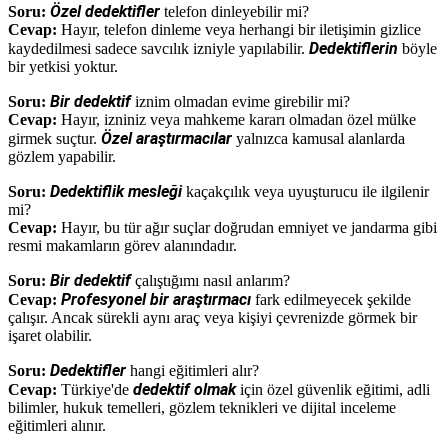
Özel dedektifler
Soru:
telefon dinleyebilir mi?
Cevap:
Hayır, telefon dinleme veya herhangi bir iletişimin gizlice
Dedektiflerin
kaydedilmesi sadece savcılık izniyle yapılabilir.
böyle
bir yetkisi yoktur.
Bir dedektif
Soru:
iznim olmadan evime girebilir mi?
Cevap:
Hayır, izniniz veya mahkeme kararı olmadan özel mülke
Özel araştırmacılar
girmek suçtur.
yalnızca kamusal alanlarda
gözlem yapabilir.
Dedektiflik mesleği
Soru:
kaçakçılık veya uyuşturucu ile ilgilenir
mi?
Cevap:
Hayır, bu tür ağır suçlar doğrudan emniyet ve jandarma gibi
resmi makamların görev alanındadır.
Bir dedektif
Soru:
çalıştığımı nasıl anlarım?
Profesyonel bir araştırmacı
Cevap:
fark edilmeyecek şekilde
çalışır. Ancak sürekli aynı araç veya kişiyi çevrenizde görmek bir
işaret olabilir.
Dedektifler
Soru:
hangi eğitimleri alır?
dedektif olmak
Cevap:
Türkiye'de
için özel güvenlik eğitimi, adli
bilimler, hukuk temelleri, gözlem teknikleri ve dijital inceleme
eğitimleri alınır.