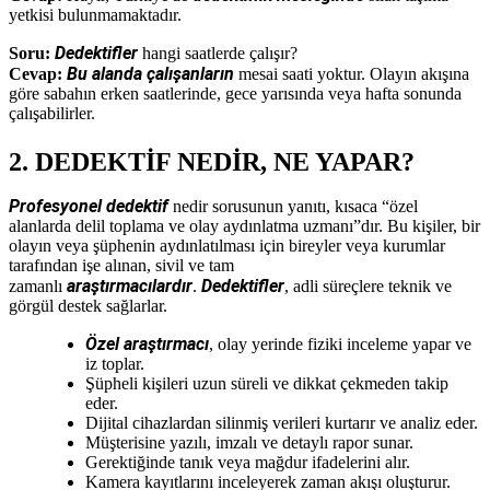
yetkisi bulunmamaktadır.
Dedektifler
Soru:
hangi saatlerde çalışır?
Bu alanda çalışanların
Cevap:
mesai saati yoktur. Olayın akışına
göre sabahın erken saatlerinde, gece yarısında veya hafta sonunda
çalışabilirler.
2. DEDEKTİF NEDİR, NE YAPAR?
Profesyonel dedektif
nedir sorusunun yanıtı, kısaca “özel
alanlarda delil toplama ve olay aydınlatma uzmanı”dır. Bu kişiler, bir
olayın veya şüphenin aydınlatılması için bireyler veya kurumlar
tarafından işe alınan, sivil ve tam
araştırmacılardır
Dedektifler
zamanlı
.
, adli süreçlere teknik ve
görgül destek sağlarlar.
Özel araştırmacı
, olay yerinde fiziki inceleme yapar ve
iz toplar.
Şüpheli kişileri uzun süreli ve dikkat çekmeden takip
eder.
Dijital cihazlardan silinmiş verileri kurtarır ve analiz eder.
Müşterisine yazılı, imzalı ve detaylı rapor sunar.
Gerektiğinde tanık veya mağdur ifadelerini alır.
Kamera kayıtlarını inceleyerek zaman akışı oluşturur.