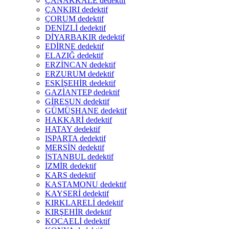
ÇANAKKALE dedektif
ÇANKIRI dedektif
ÇORUM dedektif
DENİZLİ dedektif
DİYARBAKIR dedektif
EDİRNE dedektif
ELAZIĞ dedektif
ERZİNCAN dedektif
ERZURUM dedektif
ESKİŞEHİR dedektif
GAZİANTEP dedektif
GİRESUN dedektif
GÜMÜŞHANE dedektif
HAKKARİ dedektif
HATAY dedektif
ISPARTA dedektif
MERSİN dedektif
İSTANBUL dedektif
İZMİR dedektif
KARS dedektif
KASTAMONU dedektif
KAYSERİ dedektif
KIRKLARELİ dedektif
KIRŞEHİR dedektif
KOCAELİ dedektif