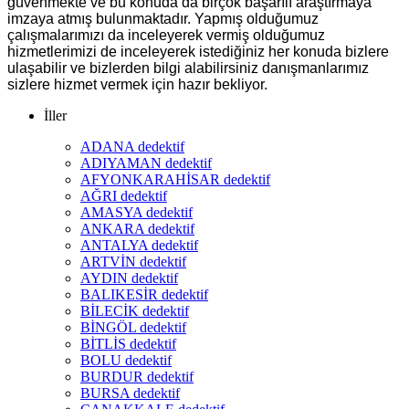
güvenmekte ve bu konuda da birçok başarılı araştırmaya
imzaya atmış bulunmaktadır. Yapmış olduğumuz
çalışmalarımızı da inceleyerek vermiş olduğumuz
hizmetlerimizi de inceleyerek istediğiniz her konuda bizlere
ulaşabilir ve bizlerden bilgi alabilirsiniz danışmanlarımız
sizlere hizmet vermek için hazır bekliyor.
İller
ADANA dedektif
ADIYAMAN dedektif
AFYONKARAHİSAR dedektif
AĞRI dedektif
AMASYA dedektif
ANKARA dedektif
ANTALYA dedektif
ARTVİN dedektif
AYDIN dedektif
BALIKESİR dedektif
BİLECİK dedektif
BİNGÖL dedektif
BİTLİS dedektif
BOLU dedektif
BURDUR dedektif
BURSA dedektif