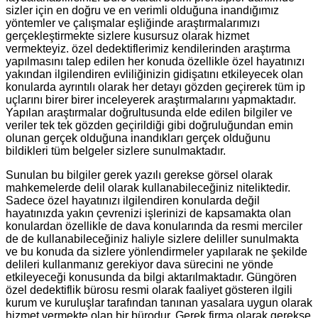
sizler için en doğru ve en verimli olduğuna inandığımız
yöntemler ve çalışmalar eşliğinde araştırmalarımızı
gerçekleştirmekte sizlere kusursuz olarak hizmet
vermekteyiz. özel dedektiflerimiz kendilerinden araştırma
yapılmasını talep edilen her konuda özellikle özel hayatınızı
yakından ilgilendiren evliliğinizin gidişatını etkileyecek olan
konularda ayrıntılı olarak her detayı gözden geçirerek tüm ip
uçlarını birer birer inceleyerek araştırmalarını yapmaktadır.
Yapılan araştırmalar doğrultusunda elde edilen bilgiler ve
veriler tek tek gözden geçirildiği gibi doğruluğundan emin
olunan gerçek olduğuna inandıkları gerçek olduğunu
bildikleri tüm belgeler sizlere sunulmaktadır.
Sunulan bu bilgiler gerek yazılı gerekse görsel olarak
mahkemelerde delil olarak kullanabileceğiniz niteliktedir.
Sadece özel hayatınızı ilgilendiren konularda değil
hayatınızda yakın çevrenizi işlerinizi de kapsamakta olan
konulardan özellikle de dava konularında da resmi merciler
de de kullanabileceğiniz haliyle sizlere deliller sunulmakta
ve bu konuda da sizlere yönlendirmeler yapılarak ne şekilde
delileri kullanmanız gerekiyor dava sürecini ne yönde
etkileyeceği konusunda da bilgi aktarılmaktadır. Güngören
özel dedektiflik bürosu resmi olarak faaliyet gösteren ilgili
kurum ve kuruluşlar tarafından tanınan yasalara uygun olarak
hizmet vermekte olan bir bürodur. Gerek firma olarak gerekse