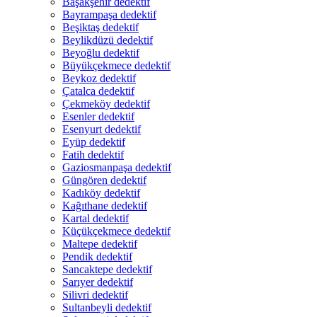
Başakşehir dedektif
Bayrampaşa dedektif
Beşiktaş dedektif
Beylikdüzü dedektif
Beyoğlu dedektif
Büyükçekmece dedektif
Beykoz dedektif
Çatalca dedektif
Çekmeköy dedektif
Esenler dedektif
Esenyurt dedektif
Eyüp dedektif
Fatih dedektif
Gaziosmanpaşa dedektif
Güngören dedektif
Kadıköy dedektif
Kağıthane dedektif
Kartal dedektif
Küçükçekmece dedektif
Maltepe dedektif
Pendik dedektif
Sancaktepe dedektif
Sarıyer dedektif
Silivri dedektif
Sultanbeyli dedektif