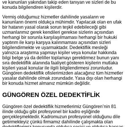
ve kanunları yakından takip eden tanıyan ve sizleri de bu
konuda bilgilendiren kişilerdir.
Vermiş olduğumuz hizmetler dahilinde yasaların ve
kanunların önemi oldukça mühimdir. Yapılacak olan en ufak
bir hatanın yasal olarak sorun teşkil edebileceği gibi
uzmanlarımız gerek kendileri gerekse sizlerin açısından
herhangi bir sorunla karşılaşılmaması herhangi bir hukuki
yaptırım ile karşı karşıya kalınmaması açısından sizleri
bilgilendirmekte ve uyarmaktadır. Dedektiflik mesleği
yalnızca araştırma yapmayı kişiler veya konular hakkında
bilgi belge ya da deliller toplamayı gerektirmez bunun yanı
sıra dedektiflik alanında faaliyet gösteren kişilerin mutlaka
kişileri yasal konular ile ilgili bilgilendirmesi zorunludur.
Güngören dedektiflik ofislerimizden alacağınız tüm hizmetler
yasalar dahilinde olmak zorundadır. Yasa dışı olan herhangi
bir konuda hizmet almanız mümkün değildir.
GÜNGÖREN ÖZEL DEDEKTİFLİK
Güngören özel dedektiflik hizmetlerimiz Güngören’nin 81
ilinde olduğu gibi profesyonel bir kadro eşliğinde
gerçekleşmektedir. Kadromuzun profesyonel olduğunu dile
getirmekteyiz çünkü firmamız dahilinde çalışmakta olan
dedektiflerimiz konusunda oldukça seçici ve oldukça hassas