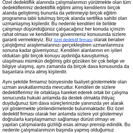
Özel dedektiflik alanında çalışmalarımızı yürütmekte olan tüm
dedektiflerimiz dedektiflik eğitimi almış kendilerini birçok
alanda geliştirmiş bununla da yetinmeyip birçok eğitim
programına tabii tutulmuş birçok alanda sertifika sahibi olan
uzmanlaşmış kişilerdir. Bu nedenle kendileri ile birlikte
çalışmayı düşündüğünüz çalışacağınız her konuda içinizin
rahat olması ve kendilerine güvenmeniz konusunda sizlere
garanti vermekteyiz. Biz
olarak beraber
özel dedektif firması
çalıştığımız araştırmalarınızı gerçekleştiren uzmanlarımıza
sonuna kadar güveniyoruz. Kendileri alanlarının en iyileri
oldukları gibi birçok konuyu aydınlığa kavuşturmuş
ulaşılması mümkün değilmiş gibi gözüken bir çok belge ve
bilgiye ulaşmış, aynı zamanda da birçok dava konusunda da
başarılara imza atmış kişilerdir.
Aynı şekilde firmamız bünyesinde faaliyet göstermekte olan
uzman avukatlarımızda mevcuttur. Kendileri de sizlere
dedektiflerimiz ile ortaklaşa hareket ederek ortak bir çalışma
sonucunda hukuki anlamda da destek olmakta ihtiyaç
duyduğunuz tüm dava süreçlerinizde yanınızda yer alarak
yol göstermekte yönlendirmelerde bulunmaktadır. Biz özel
dedektif firması olarak her anlamda sizlere yol göstermeyi
doğrularla karşılaşmamızı sağlamayı dürüst olmayı ve
yapılan çalışmalarda gizliliği esas almayı prensip edindik. Bu
nedenle çalışmalarımızın başında yapmış olduğumuz