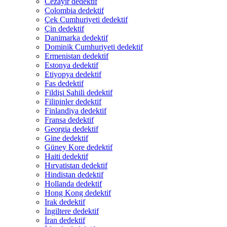
Cezayir dedektif
Colombia dedektif
Çek Cumhuriyeti dedektif
Çin dedektif
Danimarka dedektif
Dominik Cumhuriyeti dedektif
Ermenistan dedektif
Estonya dedektif
Etiyopya dedektif
Fas dedektif
Fildişi Sahili dedektif
Filipinler dedektif
Finlandiya dedektif
Fransa dedektif
Georgia dedektif
Gine dedektif
Güney Kore dedektif
Haiti dedektif
Hırvatistan dedektif
Hindistan dedektif
Hollanda dedektif
Hong Kong dedektif
Irak dedektif
İngiltere dedektif
İran dedektif