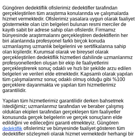
Güngören dedektiflik ofislerimiz dedektifler tarafından
gerçekleştirilen tüm araştırma konularında ve çalışmalarda
hizmet vermektedir. Ofislerimiz yasalara uygun olarak faaliyet
göstermekte olan izin belgeleri bulunan resmi merciler de
kayıtlı sabit bir adrese sahip olan ofislerdir. Firmamız
bünyesinde araştırmalarını gerçekleştiren dedektiflerin her
biri alanlarında profesyonel farklı birçok konuda
uzmanlaşmış uzmanlık belgelerini ve sertifikalarına sahip
olan kişilerdir. Kurumsal olarak ve bireysel olarak
gerçekleştirilen dedektiflik hizmetleri dahilinde uzmanlarımız
profesyonellerden oluşan bir ekip ile faaliyetlerini
gerçekleştirerek sonuç odaklı ve hızlı bir şekilde arzu edilen
belgeleri ve verileri elde etmektedir. Kapsamlı olarak yapılan
tüm çalışmalarımız sonuç odaklı olmuş olduğu gibi %100
gerçeklere dayanmakta ve yapılan tüm hizmetlerimiz
garantilidir.
Yapılan tüm hizmetlerimiz garantilidir derken bahsetmek
istediğimiz; uzmanlarımız tarafından ve beraber çalışmış
oldukları ekipleri tarafından gerçekleşen tüm faaliyetler
konusunda gerçek belgelerin ve gerçek sonuçların elde
edildiğini ve edileceğini garanti etmekteyiz. Güngören
ofislerimiz ve bünyesinde faaliyet gösteren tüm
dedektiflik
dedektifler sözleşmeli olarak hizmet vermektedir herhangi bir