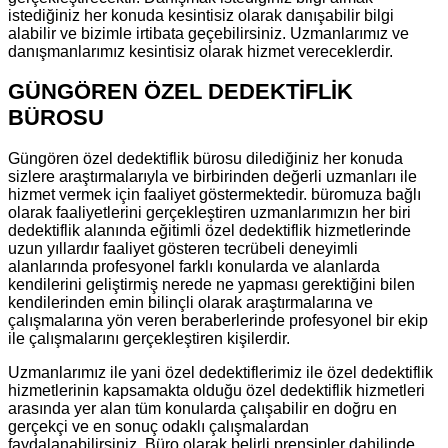
istediğiniz her konuda kesintisiz olarak danışabilir bilgi
alabilir ve bizimle irtibata geçebilirsiniz. Uzmanlarımız ve
danışmanlarımız kesintisiz olarak hizmet vereceklerdir.
GÜNGÖREN ÖZEL DEDEKTİFLİK
BÜROSU
Güngören özel dedektiflik bürosu dilediğiniz her konuda
sizlere araştırmalarıyla ve birbirinden değerli uzmanları ile
hizmet vermek için faaliyet göstermektedir. büromuza bağlı
olarak faaliyetlerini gerçekleştiren uzmanlarımızın her biri
dedektiflik alanında eğitimli özel dedektiflik hizmetlerinde
uzun yıllardır faaliyet gösteren tecrübeli deneyimli
alanlarında profesyonel farklı konularda ve alanlarda
kendilerini geliştirmiş nerede ne yapması gerektiğini bilen
kendilerinden emin bilinçli olarak araştırmalarına ve
çalışmalarına yön veren beraberlerinde profesyonel bir ekip
ile çalışmalarını gerçekleştiren kişilerdir.
Uzmanlarımız ile yani özel dedektiflerimiz ile özel dedektiflik
hizmetlerinin kapsamakta olduğu özel dedektiflik hizmetleri
arasında yer alan tüm konularda çalışabilir en doğru en
gerçekçi ve en sonuç odaklı çalışmalardan
faydalanabilirsiniz. Büro olarak belirli prensipler dahilinde