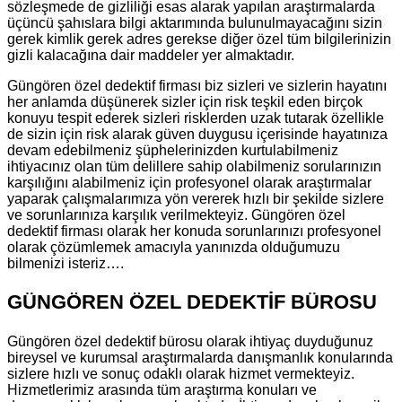
sözleşmede de gizliliği esas alarak yapılan araştırmalarda
üçüncü şahıslara bilgi aktarımında bulunulmayacağını sizin
gerek kimlik gerek adres gerekse diğer özel tüm bilgilerinizin
gizli kalacağına dair maddeler yer almaktadır.
Güngören özel dedektif firması biz sizleri ve sizlerin hayatını
her anlamda düşünerek sizler için risk teşkil eden birçok
konuyu tespit ederek sizleri risklerden uzak tutarak özellikle
de sizin için risk alarak güven duygusu içerisinde hayatınıza
devam edebilmeniz şüphelerinizden kurtulabilmeniz
ihtiyacınız olan tüm delillere sahip olabilmeniz sorularınızın
karşılığını alabilmeniz için profesyonel olarak araştırmalar
yaparak çalışmalarımıza yön vererek hızlı bir şekilde sizlere
ve sorunlarınıza karşılık verilmekteyiz. Güngören özel
dedektif firması olarak her konuda sorunlarınızı profesyonel
olarak çözümlemek amacıyla yanınızda olduğumuzu
bilmenizi isteriz….
GÜNGÖREN ÖZEL DEDEKTİF BÜROSU
Güngören özel dedektif bürosu olarak ihtiyaç duyduğunuz
bireysel ve kurumsal araştırmalarda danışmanlık konularında
sizlere hızlı ve sonuç odaklı olarak hizmet vermekteyiz.
Hizmetlerimiz arasında tüm araştırma konuları ve