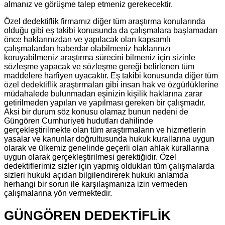
almanız ve görüşme talep etmeniz gerekecektir.
Özel dedektiflik firmamız diğer tüm araştırma konularında
olduğu gibi eş takibi konusunda da çalışmalara başlamadan
önce haklarınızdan ve yapılacak olan kapsamlı
çalışmalardan haberdar olabilmeniz haklarınızı
koruyabilmeniz araştırma sürecini bilmeniz için sizinle
sözleşme yapacak ve sözleşme gereği belirlenen tüm
maddelere harfiyen uyacaktır. Eş takibi konusunda diğer tüm
özel dedektiflik araştırmaları gibi insan hak ve özgürlüklerine
müdahalede bulunmadan eşinizin kişilik haklarına zarar
getirilmeden yapılan ve yapılması gereken bir çalışmadır.
Aksi bir durum söz konusu olamaz bunun nedeni de
Güngören Cumhuriyeti hudutları dahilinde
gerçekleştirilmekte olan tüm araştırmaların ve hizmetlerin
yasalar ve kanunlar doğrultusunda hukuk kurallarına uygun
olarak ve ülkemiz genelinde geçerli olan ahlak kurallarına
uygun olarak gerçekleştirilmesi gerektiğidir. Özel
dedektiflerimiz sizler için yapmış oldukları tüm çalışmalarda
sizleri hukuki açıdan bilgilendirerek hukuki anlamda
herhangi bir sorun ile karşılaşmanıza izin vermeden
çalışmalarına yön vermektedir.
GÜNGÖREN DEDEKTİFLİK