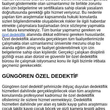
faaliyet göstermekte olan uzmanlarımız ile birlikte zorunlu
olan izin belgelerine ve sertifikalara sahip olarak yasaların
doğrultusunda gerektiği gibi hizmet veriyoruz. Bu nedenle
yapılan tüm araştırmalar kapsamında hukuki konularda
sizleri bilgilendirmekte oluşabilecek riskler ile ilgili haberdar
etmekte çalışmalara başlamadan önce sözleşme yapmakta
ve fatura kesmekteyiz. Tüm bunlar yapmamız gereken ve
alanında dikkat edilmesi gereken hususlardır.
özel dedektiflik
Özel dedektiflik alanında gerçekleşen tüm faaliyetlerimizde
çalışmakta olan uzmanlarımız üniversite mezunu olup bu
alanda eğitim almış ve faaliyet gösterebilmek için izin
belgelerine sahip olan kişilerdir. Gerçekçi çalışkan disiplinli
gizliliği esas alan dürüst ve güvenilir bir özel dedektiflik
bürosu ile çalışmak istiyorsanız konu ile ilgili bizimle irtibata
geçmeniz gerekecektir.
GÜNGÖREN ÖZEL DEDEKTİF
Güngören özel dedektif şehrinizde ihtiyaç duyulan dedektiflik
hizmetleri dahilinde gerçekleştirilecek olan tüm araştırma
konularında profesyonel kadromuz ile özel dedektiflik
ofislerimiz ile sizlere hizmet vermekteyiz. Dedektiflik
hizmetleri dahilinde yer alan eş takibi kayıp şahıs araştırması
çocuk takibi kayıp çocuk böcek ve gizli kamera tespiti adres