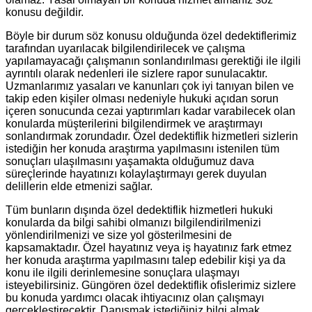
konusu değildir.
Böyle bir durum söz konusu olduğunda özel dedektiflerimiz
tarafından uyarılacak bilgilendirilecek ve çalışma
yapılamayacağı çalışmanın sonlandırılması gerektiği ile ilgili
ayrıntılı olarak nedenleri ile sizlere rapor sunulacaktır.
Uzmanlarımız yasaları ve kanunları çok iyi tanıyan bilen ve
takip eden kişiler olması nedeniyle hukuki açıdan sorun
içeren sonucunda cezai yaptırımları kadar varabilecek olan
konularda müşterilerini bilgilendirmek ve araştırmayı
sonlandırmak zorundadır. Özel dedektiflik hizmetleri sizlerin
istediğin her konuda araştırma yapılmasını istenilen tüm
sonuçları ulaşılmasını yaşamakta olduğumuz dava
süreçlerinde hayatınızı kolaylaştırmayı gerek duyulan
delillerin elde etmenizi sağlar.
Tüm bunların dışında özel dedektiflik hizmetleri hukuki
konularda da bilgi sahibi olmanızı bilgilendirilmenizi
yönlendirilmenizi ve size yol gösterilmesini de
kapsamaktadır. Özel hayatınız veya iş hayatınız fark etmez
her konuda araştırma yapılmasını talep edebilir kişi ya da
konu ile ilgili derinlemesine sonuçlara ulaşmayı
isteyebilirsiniz. Güngören özel dedektiflik ofislerimiz sizlere
bu konuda yardımcı olacak ihtiyacınız olan çalışmayı
gerçekleştirecektir. Danışmak istediğiniz bilgi almak