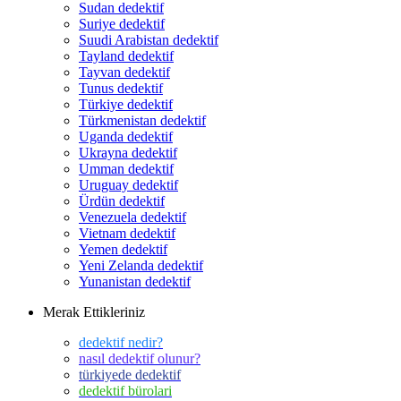
Sudan dedektif
Suriye dedektif
Suudi Arabistan dedektif
Tayland dedektif
Tayvan dedektif
Tunus dedektif
Türkiye dedektif
Türkmenistan dedektif
Uganda dedektif
Ukrayna dedektif
Umman dedektif
Uruguay dedektif
Ürdün dedektif
Venezuela dedektif
Vietnam dedektif
Yemen dedektif
Yeni Zelanda dedektif
Yunanistan dedektif
Merak Ettikleriniz
dedektif nedir?
nasıl dedektif olunur?
türkiyede dedektif
dedektif bürolari