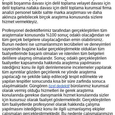
tespiti boşanma davası için delil toplama velayet davası için
delil toplama nafaka davası için delil toplama kurumsal firma
analizi personel takibi sahte marka araştırması ve daha
aklınıza gelebilecek birçok araştırma konusunda sizlere
hizmet vermekteyiz.
Profesyonel dedektiflerimiz tarafından gerçekleştirilen tüm
araştırmalar konusunda %100 sonuç odaklı olacağından ve
tüm gerçek belgelere ulaşılacağından emin olabilirsiniz.
Bunun nedeni ise uzmanlarımızın tecrübeleri ve deneyimleri
sayesinde bugüne kadar gerçekleştirmekte oldukları tüm
faaliyetlerinde başarılı olmaları ve istenilen tüm belgeleri
delillere ulaşmış olmalarıdır. Sonuç odaklı gerçekleştirilen
faaliyetler kapsamında hakkında araştırma yapılmasını
istediğiniz konu ile ilgili derinlemesine incelemeler yapılarak
tüm ayrıntılar gözden geçirilerek ne yönde araştırma
yapılacağı ne şekilde takip edileceği tespit edilmekte ve
yapılan tespitler sonucunda kısa bir süre zarfında sonuca
ulaşılmaktadır. Güngören
bürolarımız kurumsal
özel dedektif
olarak vermiş olduğu hizmetleri ile gerek araştırma
konularında gerekse danışmanlık hizmet konularında sizler
için kusursuz olarak faaliyet göstermektedir. Gerçekleştirilen
tüm faaliyetlerde profesyonel olarak hakkında çalışma
yapılmasını istediğiniz konu ile ilgili uzmanlaşmış ekipler
çalışmaları gerçekleştirmektedir. Bu nedenle çalışmalarımızın