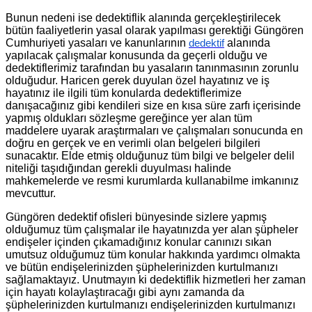
Bunun nedeni ise dedektiflik alanında gerçekleştirilecek
bütün faaliyetlerin yasal olarak yapılması gerektiği Güngören
Cumhuriyeti yasaları ve kanunlarının
alanında
dedektif
yapılacak çalışmalar konusunda da geçerli olduğu ve
dedektiflerimiz tarafından bu yasaların tanınmasının zorunlu
olduğudur. Haricen gerek duyulan özel hayatınız ve iş
hayatınız ile ilgili tüm konularda dedektiflerimize
danışacağınız gibi kendileri size en kısa süre zarfı içerisinde
yapmış oldukları sözleşme gereğince yer alan tüm
maddelere uyarak araştırmaları ve çalışmaları sonucunda en
doğru en gerçek ve en verimli olan belgeleri bilgileri
sunacaktır. Elde etmiş olduğunuz tüm bilgi ve belgeler delil
niteliği taşıdığından gerekli duyulması halinde
mahkemelerde ve resmi kurumlarda kullanabilme imkanınız
mevcuttur.
Güngören dedektif ofisleri bünyesinde sizlere yapmış
olduğumuz tüm çalışmalar ile hayatınızda yer alan şüpheler
endişeler içinden çıkamadığınız konular canınızı sıkan
umutsuz olduğumuz tüm konular hakkında yardımcı olmakta
ve bütün endişelerinizden şüphelerinizden kurtulmanızı
sağlamaktayız. Unutmayın ki dedektiflik hizmetleri her zaman
için hayatı kolaylaştıracağı gibi aynı zamanda da
şüphelerinizden kurtulmanızı endişelerinizden kurtulmanızı