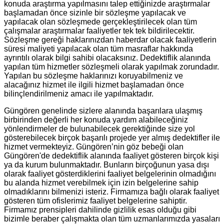
konuda araştırma yapılmasını talep ettiğinizde araştırmalar
başlamadan önce sizinle bir sözleşme yapılacak ve
yapılacak olan sözleşmede gerçekleştirilecek olan tüm
çalışmalar araştırmalar faaliyetler tek tek bildirilecektir.
Sözleşme gereği haklarınızdan haberdar olacak faaliyetlerin
süresi maliyeti yapılacak olan tüm masraflar hakkında
ayrıntılı olarak bilgi sahibi olacaksınız. Dedektiflik alanında
yapılan tüm hizmetler sözleşmeli olarak yapılmak zorundadır.
Yapılan bu sözleşme haklarınızı koruyabilmeniz ve
alacağınız hizmet ile ilgili hizmet başlamadan önce
bilinçlendirilmeniz amacı ile yapılmaktadır.
Güngören genelinde sizlere alanında başarılara ulaşmış
birbirinden değerli her konuda yardım alabileceğiniz
yönlendirmeler de bulunabilecek gerektiğinde size yol
gösterebilecek birçok başarılı projede yer almış dedektifler ile
hizmet vermekteyiz. Güngören’nin göz bebeği olan
Güngören'de dedektiflik alanında faaliyet gösteren birçok kişi
ya da kurum bulunmaktadır. Bunların birçoğunun yasa dışı
olarak faaliyet gösterdiklerini faaliyet belgelerinin olmadığını
bu alanda hizmet verebilmek için izin belgelerine sahip
olmadıklarını bilmenizi isteriz. Firmamıza bağlı olarak faaliyet
gösteren tüm ofislerimiz faaliyet belgelerine sahiptir.
Firmamız prensipleri dahilinde gizlilik esas olduğu gibi
bizimle beraber çalışmakta olan tüm uzmanlarımızda yasaları