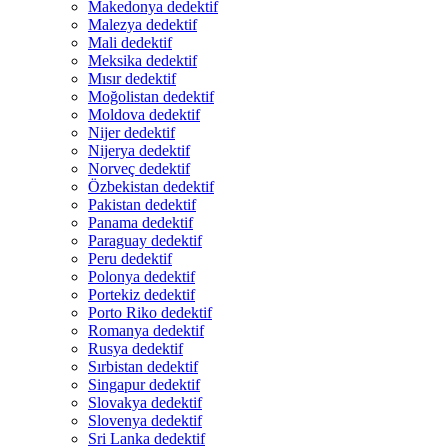
Makedonya dedektif
Malezya dedektif
Mali dedektif
Meksika dedektif
Mısır dedektif
Moğolistan dedektif
Moldova dedektif
Nijer dedektif
Nijerya dedektif
Norveç dedektif
Özbekistan dedektif
Pakistan dedektif
Panama dedektif
Paraguay dedektif
Peru dedektif
Polonya dedektif
Portekiz dedektif
Porto Riko dedektif
Romanya dedektif
Rusya dedektif
Sırbistan dedektif
Singapur dedektif
Slovakya dedektif
Slovenya dedektif
Sri Lanka dedektif