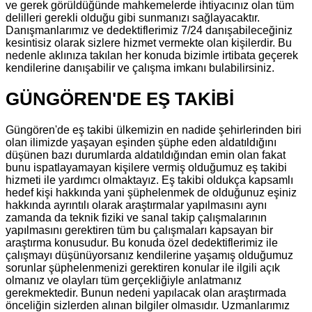
ve gerek görüldüğünde mahkemelerde ihtiyacınız olan tüm
delilleri gerekli olduğu gibi sunmanızı sağlayacaktır.
Danışmanlarımız ve dedektiflerimiz 7/24 danışabileceğiniz
kesintisiz olarak sizlere hizmet vermekte olan kişilerdir. Bu
nedenle aklınıza takılan her konuda bizimle irtibata geçerek
kendilerine danışabilir ve çalışma imkanı bulabilirsiniz.
GÜNGÖREN'DE EŞ TAKİBİ
Güngören'de eş takibi ülkemizin en nadide şehirlerinden biri
olan ilimizde yaşayan eşinden şüphe eden aldatıldığını
düşünen bazı durumlarda aldatıldığından emin olan fakat
bunu ispatlayamayan kişilere vermiş olduğumuz eş takibi
hizmeti ile yardımcı olmaktayız. Eş takibi oldukça kapsamlı
hedef kişi hakkında yani şüphelenmek de olduğunuz eşiniz
hakkında ayrıntılı olarak araştırmalar yapılmasını aynı
zamanda da teknik fiziki ve sanal takip çalışmalarının
yapılmasını gerektiren tüm bu çalışmaları kapsayan bir
araştırma konusudur. Bu konuda özel dedektiflerimiz ile
çalışmayı düşünüyorsanız kendilerine yaşamış olduğumuz
sorunlar şüphelenmenizi gerektiren konular ile ilgili açık
olmanız ve olayları tüm gerçekliğiyle anlatmanız
gerekmektedir. Bunun nedeni yapılacak olan araştırmada
önceliğin sizlerden alınan bilgiler olmasıdır. Uzmanlarımız