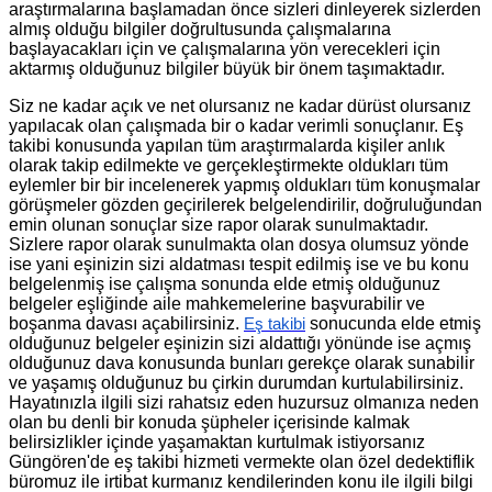
araştırmalarına başlamadan önce sizleri dinleyerek sizlerden
almış olduğu bilgiler doğrultusunda çalışmalarına
başlayacakları için ve çalışmalarına yön verecekleri için
aktarmış olduğunuz bilgiler büyük bir önem taşımaktadır.
Siz ne kadar açık ve net olursanız ne kadar dürüst olursanız
yapılacak olan çalışmada bir o kadar verimli sonuçlanır. Eş
takibi konusunda yapılan tüm araştırmalarda kişiler anlık
olarak takip edilmekte ve gerçekleştirmekte oldukları tüm
eylemler bir bir incelenerek yapmış oldukları tüm konuşmalar
görüşmeler gözden geçirilerek belgelendirilir, doğruluğundan
emin olunan sonuçlar size rapor olarak sunulmaktadır.
Sizlere rapor olarak sunulmakta olan dosya olumsuz yönde
ise yani eşinizin sizi aldatması tespit edilmiş ise ve bu konu
belgelenmiş ise çalışma sonunda elde etmiş olduğunuz
belgeler eşliğinde aile mahkemelerine başvurabilir ve
boşanma davası açabilirsiniz.
sonucunda elde etmiş
Eş takibi
olduğunuz belgeler eşinizin sizi aldattığı yönünde ise açmış
olduğunuz dava konusunda bunları gerekçe olarak sunabilir
ve yaşamış olduğunuz bu çirkin durumdan kurtulabilirsiniz.
Hayatınızla ilgili sizi rahatsız eden huzursuz olmanıza neden
olan bu denli bir konuda şüpheler içerisinde kalmak
belirsizlikler içinde yaşamaktan kurtulmak istiyorsanız
Güngören'de eş takibi hizmeti vermekte olan özel dedektiflik
büromuz ile irtibat kurmanız kendilerinden konu ile ilgili bilgi