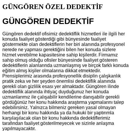
GÜNGÖREN ÖZEL DEDEKTİF
GÜNGÖREN DEDEKTİF
Güngören dedektif ofisimiz dedektiflik hizmetleri ile ilgili her
konuda faaliyet gösterdiği gibi bünyesinde faaliyet
göstermekte olan dedektiflerin her biri alanında profesyonel
nerede ne yapması gerektiğini bilen her konuda sizlere
hizmet verebilme kapasitesine sahip kişilerdir. Firmamız
sahip olmuş olduğu ofisler bünyesinde faaliyet gösteren
dedektiflerin alanlarında uzmanlaşmış ve birçok farklı konuda
eğitim almış kişiler olmalarına dikkat etmektedir.
Prensiplerimiz arasında profesyonellik disiplin çalışkanlık
pratik zeka ve her şeyden önemlisi dedektiflik alanında
gerekli olan gizlilik esası yer almaktadır. Güngören ilinde
dedektiflik alanında ihtiyaç duyduğunuz her konuda
uzmanlarımız ile çalışabilir kendilerine danışabilir gerekli
gördüğünüz her konu hakkında araştırma yapmalarını talep
edebilirsiniz. Yalnızca bilmeniz gereken yasal olmayan
herhangi bir konu hakkında ya da hukuki bir yaptırımla
karşılaşılacak olan bir konu hakkında dedektiflerimiz
tarafından faaliyet gösterilmeyecek ve sizinle anlaşma
yapılmayacaktır.