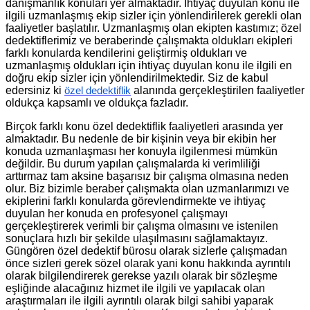
danışmanlık konuları yer almaktadır. İhtiyaç duyulan konu ile
ilgili uzmanlaşmış ekip sizler için yönlendirilerek gerekli olan
faaliyetler başlatılır. Uzmanlaşmış olan ekipten kastımız; özel
dedektiflerimiz ve beraberinde çalışmakta oldukları ekipleri
farklı konularda kendilerini geliştirmiş oldukları ve
uzmanlaşmış oldukları için ihtiyaç duyulan konu ile ilgili en
doğru ekip sizler için yönlendirilmektedir. Siz de kabul
edersiniz ki
alanında gerçekleştirilen faaliyetler
özel dedektiflik
oldukça kapsamlı ve oldukça fazladır.
Birçok farklı konu özel dedektiflik faaliyetleri arasında yer
almaktadır. Bu nedenle de bir kişinin veya bir ekibin her
konuda uzmanlaşması her konuyla ilgilenmesi mümkün
değildir. Bu durum yapılan çalışmalarda ki verimliliği
arttırmaz tam aksine başarısız bir çalışma olmasına neden
olur. Biz bizimle beraber çalışmakta olan uzmanlarımızı ve
ekiplerini farklı konularda görevlendirmekte ve ihtiyaç
duyulan her konuda en profesyonel çalışmayı
gerçekleştirerek verimli bir çalışma olmasını ve istenilen
sonuçlara hızlı bir şekilde ulaşılmasını sağlamaktayız.
Güngören özel dedektif bürosu olarak sizlerle çalışmadan
önce sizleri gerek sözel olarak yani konu hakkında ayrıntılı
olarak bilgilendirerek gerekse yazılı olarak bir sözleşme
eşliğinde alacağınız hizmet ile ilgili ve yapılacak olan
araştırmaları ile ilgili ayrıntılı olarak bilgi sahibi yaparak