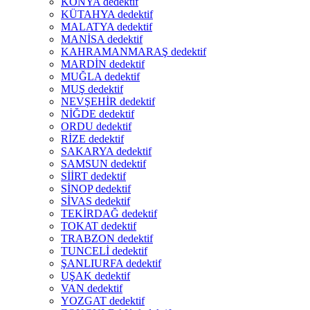
KONYA dedektif
KÜTAHYA dedektif
MALATYA dedektif
MANİSA dedektif
KAHRAMANMARAŞ dedektif
MARDİN dedektif
MUĞLA dedektif
MUŞ dedektif
NEVŞEHİR dedektif
NİĞDE dedektif
ORDU dedektif
RİZE dedektif
SAKARYA dedektif
SAMSUN dedektif
SİİRT dedektif
SİNOP dedektif
SİVAS dedektif
TEKİRDAĞ dedektif
TOKAT dedektif
TRABZON dedektif
TUNCELİ dedektif
ŞANLIURFA dedektif
UŞAK dedektif
VAN dedektif
YOZGAT dedektif