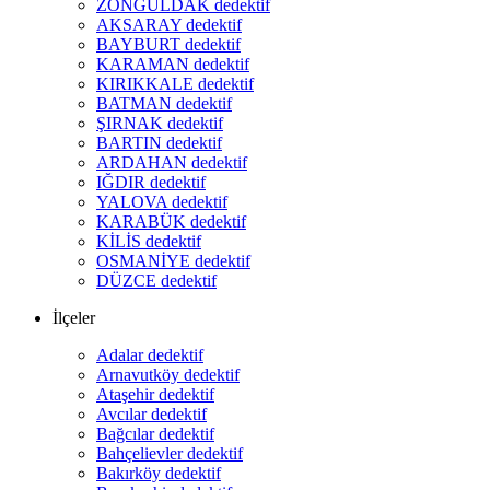
ZONGULDAK dedektif
AKSARAY dedektif
BAYBURT dedektif
KARAMAN dedektif
KIRIKKALE dedektif
BATMAN dedektif
ŞIRNAK dedektif
BARTIN dedektif
ARDAHAN dedektif
IĞDIR dedektif
YALOVA dedektif
KARABÜK dedektif
KİLİS dedektif
OSMANİYE dedektif
DÜZCE dedektif
İlçeler
Adalar dedektif
Arnavutköy dedektif
Ataşehir dedektif
Avcılar dedektif
Bağcılar dedektif
Bahçelievler dedektif
Bakırköy dedektif