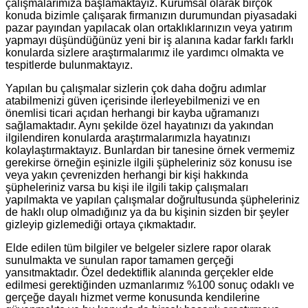
çalışmalarımıza başlamaktayız. Kurumsal olarak birçok
konuda bizimle çalışarak firmanızın durumundan piyasadaki
pazar payından yapılacak olan ortaklıklarınızın veya yatırım
yapmayı düşündüğünüz yeni bir iş alanına kadar farklı farklı
konularda sizlere araştırmalarımız ile yardımcı olmakta ve
tespitlerde bulunmaktayız.
Yapılan bu çalışmalar sizlerin çok daha doğru adımlar
atabilmenizi güven içerisinde ilerleyebilmenizi ve en
önemlisi ticari açıdan herhangi bir kayba uğramanızı
sağlamaktadır. Aynı şekilde özel hayatınızı da yakından
ilgilendiren konularda araştırmalarımızla hayatınızı
kolaylaştırmaktayız. Bunlardan bir tanesine örnek vermemiz
gerekirse örneğin eşinizle ilgili şüpheleriniz söz konusu ise
veya yakın çevrenizden herhangi bir kişi hakkında
şüpheleriniz varsa bu kişi ile ilgili takip çalışmaları
yapılmakta ve yapılan çalışmalar doğrultusunda şüpheleriniz
de haklı olup olmadığınız ya da bu kişinin sizden bir şeyler
gizleyip gizlemediği ortaya çıkmaktadır.
Elde edilen tüm bilgiler ve belgeler sizlere rapor olarak
sunulmakta ve sunulan rapor tamamen gerçeği
yansıtmaktadır. Özel dedektiflik alanında gerçekler elde
edilmesi gerektiğinden uzmanlarımız %100 sonuç odaklı ve
gerçeğe dayalı hizmet verme konusunda kendilerine