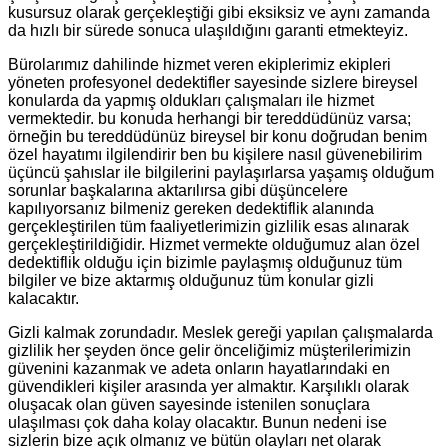
kusursuz olarak gerçekleştiği gibi eksiksiz ve aynı zamanda
da hızlı bir sürede sonuca ulaşıldığını garanti etmekteyiz.
Bürolarımız dahilinde hizmet veren ekiplerimiz ekipleri
yöneten profesyonel dedektifler sayesinde sizlere bireysel
konularda da yapmış oldukları çalışmaları ile hizmet
vermektedir. bu konuda herhangi bir tereddüdünüz varsa;
örneğin bu tereddüdünüz bireysel bir konu doğrudan benim
özel hayatımı ilgilendirir ben bu kişilere nasıl güvenebilirim
üçüncü şahıslar ile bilgilerini paylaşırlarsa yaşamış olduğum
sorunlar başkalarına aktarılırsa gibi düşüncelere
kapılıyorsanız bilmeniz gereken dedektiflik alanında
gerçekleştirilen tüm faaliyetlerimizin gizlilik esas alınarak
gerçekleştirildiğidir. Hizmet vermekte olduğumuz alan özel
dedektiflik olduğu için bizimle paylaşmış olduğunuz tüm
bilgiler ve bize aktarmış olduğunuz tüm konular gizli
kalacaktır.
Gizli kalmak zorundadır. Meslek gereği yapılan çalışmalarda
gizlilik her şeyden önce gelir önceliğimiz müşterilerimizin
güvenini kazanmak ve adeta onların hayatlarındaki en
güvendikleri kişiler arasında yer almaktır. Karşılıklı olarak
oluşacak olan güven sayesinde istenilen sonuçlara
ulaşılması çok daha kolay olacaktır. Bunun nedeni ise
sizlerin bize açık olmanız ve bütün olayları net olarak