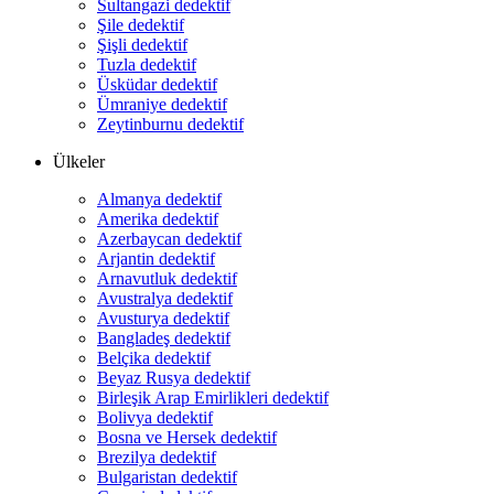
Sultangazi dedektif
Şile dedektif
Şişli dedektif
Tuzla dedektif
Üsküdar dedektif
Ümraniye dedektif
Zeytinburnu dedektif
Ülkeler
Almanya dedektif
Amerika dedektif
Azerbaycan dedektif
Arjantin dedektif
Arnavutluk dedektif
Avustralya dedektif
Avusturya dedektif
Bangladeş dedektif
Belçika dedektif
Beyaz Rusya dedektif
Birleşik Arap Emirlikleri dedektif
Bolivya dedektif
Bosna ve Hersek dedektif
Brezilya dedektif
Bulgaristan dedektif