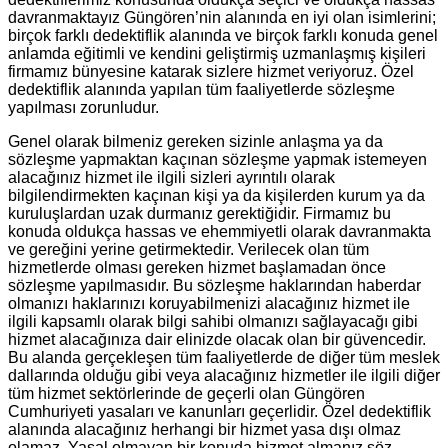
davranmaktayız Güngören’nin alanında en iyi olan isimlerini;
birçok farklı dedektiflik alanında ve birçok farklı konuda genel
anlamda eğitimli ve kendini geliştirmiş uzmanlaşmış kişileri
firmamız bünyesine katarak sizlere hizmet veriyoruz. Özel
dedektiflik alanında yapılan tüm faaliyetlerde sözleşme
yapılması zorunludur.
Genel olarak bilmeniz gereken sizinle anlaşma ya da
sözleşme yapmaktan kaçınan sözleşme yapmak istemeyen
alacağınız hizmet ile ilgili sizleri ayrıntılı olarak
bilgilendirmekten kaçınan kişi ya da kişilerden kurum ya da
kuruluşlardan uzak durmanız gerektiğidir. Firmamız bu
konuda oldukça hassas ve ehemmiyetli olarak davranmakta
ve gereğini yerine getirmektedir. Verilecek olan tüm
hizmetlerde olması gereken hizmet başlamadan önce
sözleşme yapılmasıdır. Bu sözleşme haklarından haberdar
olmanızı haklarınızı koruyabilmenizi alacağınız hizmet ile
ilgili kapsamlı olarak bilgi sahibi olmanızı sağlayacağı gibi
hizmet alacağınıza dair elinizde olacak olan bir güvencedir.
Bu alanda gerçekleşen tüm faaliyetlerde de diğer tüm meslek
dallarında olduğu gibi veya alacağınız hizmetler ile ilgili diğer
tüm hizmet sektörlerinde de geçerli olan Güngören
Cumhuriyeti yasaları ve kanunları geçerlidir. Özel dedektiflik
alanında alacağınız herhangi bir hizmet yasa dışı olmaz
olamaz. Yasal olmayan bir konuda hizmet almanız söz