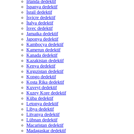
İrlanda dedektif
İspanya dedektif
İsrail dedektif
İsviçre dedektif
İtalya dedektif
İsveç dedektif
Jamaika dedektif
Japonya dedektif
Kamboçya dedektif
Kamerun dedektif
Kanada dedektif
Kazakistan dedektif
Kenya dedektif
Kırgızistan dedektif
Kongo dedektif
Kosta Rika dedektif
Kuveyt dedektif
Kuzey Kore dedektif
Küba dedektif
Letonya dedektif
Libya dedektif
Litvanya dedektif
Lübnan dedektif
Macaristan dedektif
Madagaskar dedektif