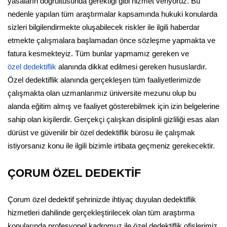
yasaların doğrultusunda gerektiği gibi hizmet veriyoruz. Bu
nedenle yapılan tüm araştırmalar kapsamında hukuki konularda
sizleri bilgilendirmekte oluşabilecek riskler ile ilgili haberdar
etmekte çalışmalara başlamadan önce sözleşme yapmakta ve
fatura kesmekteyiz. Tüm bunlar yapmamız gereken ve
özel dedektiflik
alanında dikkat edilmesi gereken hususlardır.
Özel dedektiflik alanında gerçekleşen tüm faaliyetlerimizde
çalışmakta olan uzmanlarımız üniversite mezunu olup bu
alanda eğitim almış ve faaliyet gösterebilmek için izin belgelerine
sahip olan kişilerdir. Gerçekçi çalışkan disiplinli gizliliği esas alan
dürüst ve güvenilir bir özel dedektiflik bürosu ile çalışmak
istiyorsanız konu ile ilgili bizimle irtibata geçmeniz gerekecektir.
ÇORUM ÖZEL DEDEKTİF
Çorum özel dedektif şehrinizde ihtiyaç duyulan dedektiflik
hizmetleri dahilinde gerçekleştirilecek olan tüm araştırma
konularında profesyonel kadromuz ile özel dedektiflik ofislerimiz