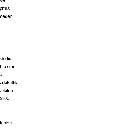
 ve
yapmış
ermeden
tedir.
hip olan
da
dektiflik
şekilde
 %100
ipleri