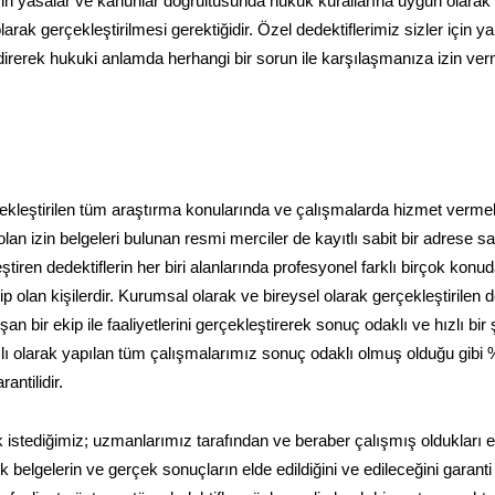
rin yasalar ve kanunlar doğrultusunda hukuk kurallarına uygun olarak
arak gerçekleştirilmesi gerektiğidir. Özel dedektiflerimiz sizler için 
endirerek hukuki anlamda herhangi bir sorun ile karşılaşmanıza izin v
erçekleştirilen tüm araştırma konularında ve çalışmalarda hizmet vermek
an izin belgeleri bulunan resmi merciler de kayıtlı sabit bir adrese sa
tiren dedektiflerin her biri alanlarında profesyonel farklı birçok konu
 olan kişilerdir. Kurumsal olarak ve bireysel olarak gerçekleştirilen de
 bir ekip ile faaliyetlerini gerçekleştirerek sonuç odaklı ve hızlı bir 
amlı olarak yapılan tüm çalışmalarımız sonuç odaklı olmuş olduğu gibi
ntilidir.
 istediğimiz; uzmanlarımız tarafından ve beraber çalışmış oldukları ek
belgelerin ve gerçek sonuçların elde edildiğini ve edileceğini garanti