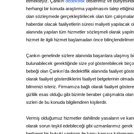
etmekteyiz. Çankırı
dedektiflik
ofislerimiz ve bünyesinde
herhangi bir konuda araştırma yapılmasını talep ettiği
olan sözleşmede gerçekleştirilecek olan tüm çalışmalar a
haberdar olacak faaliyetlerin süresi maliyeti yapılacak o
alanında yapılan tüm hizmetler sözleşmeli olarak yapıl
hizmet ile ilgili hizmet başlamadan önce bilinçlendirilme
Çankırı genelinde sizlere alanında başarılara ulaşmış b
bulunabilecek gerektiğinde size yol gösterebilecek birço
bebeği olan Çankırı'da dedektiflik alanında faaliyet gös
olarak faaliyet gösterdiklerini faaliyet belgelerinin olma
bilmenizi isteriz. Firmamıza bağlı olarak faaliyet göstere
gizlilik esas olduğu gibi bizimle beraber çalışmakta ol
sizleri de bu konuda bilgilendiren kişilerdir.
Vermiş olduğumuz hizmetler dahilinde yasaların ve kanu
olarak sorun teşkil edebileceği gibi uzmanlarımız gerek
herhangi bir hukuki yaptırım ile karşı karşıya kalınmama