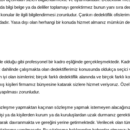
 bilgi belge ya da deliller toplamayı gerektirmez bunun yanı sıra ded
konular ile ilgili bilgilendirmesi zorunludur. Çankırı dedektiflik ofisleri
dadır. Yasa dışı olan herhangi bir konuda hizmet almanız mümkün deği
inde olduğu gibi profesyonel bir kadro eşliğinde gerçekleşmektedir. K
 dahilinde çalışmakta olan dedektiflerimiz konusunda oldukça seçici 
 olan isimlerini; birçok farklı dedektiflik alanında ve birçok farklı 
ış kişileri firmamız bünyesine katarak sizlere hizmet veriyoruz. Özel
 yapılması zorunludur.
 sözleşme yapmaktan kaçınan sözleşme yapmak istemeyen alacağını
an kişi ya da kişilerden kurum ya da kuruluşlardan uzak durmanız gerektiğ
ak davranmakta ve gereğini yerine getirmektedir. Verilecek olan tü
zleşme yapılmasıdır. Bu sözleşme haklarından haberdar olmanızı ha