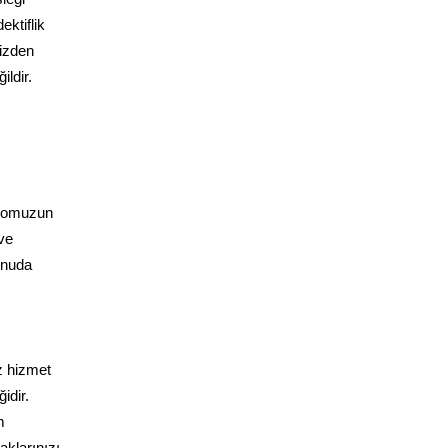
ektiflik
mizden
ldir.
adromuzun
ve
konuda
z hizmet
idir.
m
klarınızı