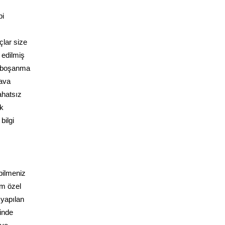
bi
çlar size
 edilmiş
e boşanma
dava
ahatsız
ak
bilgi
bilmeniz
üm özel
 yapılan
inde