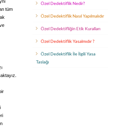
ynı
Özel Dedektiflik Nedir?
lan tüm
Özel Dedektiflik Nasıl Yapılmalıdır
rak
 ve
Özel Dedektifliğin Etik Kuralları
Özel Dedektiflik Yasalmıdır ?
Özel Dedektiflik İle İlgili Yasa
Taslağı
zı
maktayız.
ir
i
ri
in