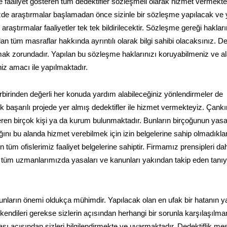
 faaliyet gösteren tüm dedektifler sözleşmeli olarak hizmet vermekte
nizde araştırmalar başlamadan önce sizinle bir sözleşme yapılacak ve
raştırmalar faaliyetler tek tek bildirilecektir. Sözleşme gereği haklar
lan tüm masraflar hakkında ayrıntılı olarak bilgi sahibi olacaksınız. De
mak zorundadır. Yapılan bu sözleşme haklarınızı koruyabilmeniz ve a
niz amacı ile yapılmaktadır.
irbirinden değerli her konuda yardım alabileceğiniz yönlendirmeler de
k başarılı projede yer almış dedektifler ile hizmet vermekteyiz. Çankı
teren birçok kişi ya da kurum bulunmaktadır. Bunların birçoğunun yasa
dığını bu alanda hizmet verebilmek için izin belgelerine sahip olmadıklar
n tüm ofislerimiz faaliyet belgelerine sahiptir. Firmamız prensipleri dah
an tüm uzmanlarımızda yasaları ve kanunları yakından takip eden tanı
nların önemi oldukça mühimdir. Yapılacak olan en ufak bir hatanın y
 kendileri gerekse sizlerin açısından herhangi bir sorunla karşılaşılm
sı açısından sizleri bilgilendirmekte ve uyarmaktadır. Dedektiflik mes