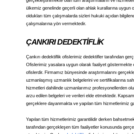
gerçekleştirilmekte olan tüm araştırmaların ve hizmetle
ülkemiz genelinde geçerli olan ahlak kurallarına uygun ol
oldukları tüm çalışmalarda sizleri hukuki açıdan bilgil
çalışmalarına yön vermektedir.
ÇANKIRI DEDEKTİFLİK
Çankırı dedektiflik ofislerimiz dedektifler tarafından g
Ofislerimiz yasalara uygun olarak faaliyet göstermekte ol
ofislerdir. Firmamız bünyesinde araştırmalarını gerçekleş
uzmanlaşmış uzmanlık belgelerini ve sertifikalarına sahip
hizmetleri dahilinde uzmanlarımız profesyonellerden oluşan
arzu edilen belgeleri ve verileri elde etmektedir. Kaps
gerçeklere dayanmakta ve yapılan tüm hizmetlerimiz gara
Yapılan tüm hizmetlerimiz garantilidir derken bahsetmek
tarafından gerçekleşen tüm faaliyetler konusunda gerçek 