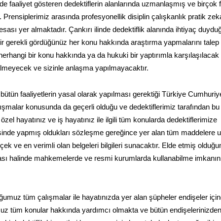
de faaliyet gösteren dedektiflerin alanlarında uzmanlaşmış ve birçok f
 Prensiplerimiz arasında profesyonellik disiplin çalışkanlık pratik zek
k esası yer almaktadır. Çankırı ilinde dedektiflik alanında ihtiyaç duyd
ilir gerekli gördüğünüz her konu hakkında araştırma yapmalarını talep
erhangi bir konu hakkında ya da hukuki bir yaptırımla karşılaşılacak 
rilmeyecek ve sizinle anlaşma yapılmayacaktır.
 bütün faaliyetlerin yasal olarak yapılması gerektiği Türkiye Cumhuriye
ışmalar konusunda da geçerli olduğu ve dedektiflerimiz tarafından bu
el hayatınız ve iş hayatınız ile ilgili tüm konularda dedektiflerimize
erisinde yapmış oldukları sözleşme gereğince yer alan tüm maddelere 
ek ve en verimli olan belgeleri bilgileri sunacaktır. Elde etmiş olduğ
uyulması halinde mahkemelerde ve resmi kurumlarda kullanabilme imkanın
uğumuz tüm çalışmalar ile hayatınızda yer alan şüpheler endişeler içi
uz tüm konular hakkında yardımcı olmakta ve bütün endişelerinizde