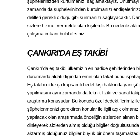
şüphelerinizden kurtulmanızı sağlamaktayız. Unutmayın k
zamanda da şüphelerinizden kurtulmanızı endişeleriniz
delilleri gerekli olduğu gibi sunmanızı sağlayacaktır. D
sizlere hizmet vermekte olan kişilerdir. Bu nedenle aklın
çalışma imkanı bulabilirsiniz.
ÇANKIRI'DA EŞ TAKİBİ
Çankırı'da eş takibi ülkemizin en nadide şehirlerinden b
durumlarda aldatıldığından emin olan fakat bunu ispatl
Eş takibi oldukça kapsamlı hedef kişi hakkında yani şü
yapılmasını aynı zamanda da teknik fiziki ve sanal taki
araştırma konusudur. Bu konuda özel dedektiflerimiz i
şüphelenmenizi gerektiren konular ile ilgili açık olmanı
yapılacak olan araştırmada önceliğin sizlerden alınan b
dinleyerek sizlerden almış olduğu bilgiler doğrultusunda
aktarmış olduğunuz bilgiler büyük bir önem taşımaktadı