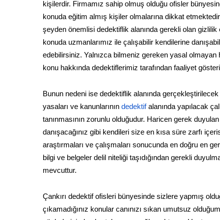
kişilerdir. Firmamız sahip olmuş olduğu ofisler bünyesin
konuda eğitim almış kişiler olmalarına dikkat etmektedir.
şeyden önemlisi dedektiflik alanında gerekli olan gizlili
konuda uzmanlarımız ile çalışabilir kendilerine danışab
edebilirsiniz. Yalnızca bilmeniz gereken yasal olmayan h
konu hakkında dedektiflerimiz tarafından faaliyet göste
Bunun nedeni ise dedektiflik alanında gerçekleştirilecek
yasaları ve kanunlarının
dedektif
alanında yapılacak çal
tanınmasının zorunlu olduğudur. Haricen gerek duyulan öz
danışacağınız gibi kendileri size en kısa süre zarfı iç
araştırmaları ve çalışmaları sonucunda en doğru en gerç
bilgi ve belgeler delil niteliği taşıdığından gerekli d
mevcuttur.
Çankırı dedektif ofisleri bünyesinde sizlere yapmış old
çıkamadığınız konular canınızı sıkan umutsuz olduğum