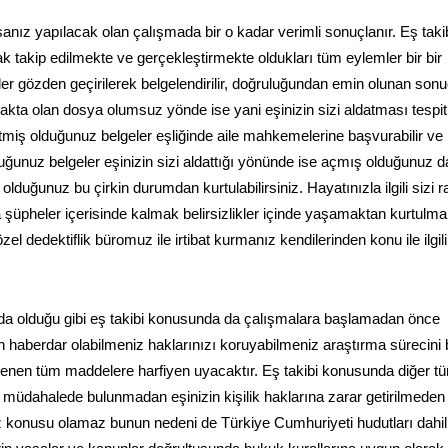
anız yapılacak olan çalışmada bir o kadar verimli sonuçlanır. Eş taki
k takip edilmekte ve gerçekleştirmekte oldukları tüm eylemler bir bir
 gözden geçirilerek belgelendirilir, doğruluğundan emin olunan sonu
akta olan dosya olumsuz yönde ise yani eşinizin sizi aldatması tespit
tmiş olduğunuz belgeler eşliğinde aile mahkemelerine başvurabilir v
ğunuz belgeler eşinizin sizi aldattığı yönünde ise açmış olduğunuz 
duğunuz bu çirkin durumdan kurtulabilirsiniz. Hayatınızla ilgili sizi r
şüpheler içerisinde kalmak belirsizlikler içinde yaşamaktan kurtulm
l dedektiflik büromuz ile irtibat kurmanız kendilerinden konu ile ilgili 
nda olduğu gibi eş takibi konusunda da çalışmalara başlamadan önce
 haberdar olabilmeniz haklarınızı koruyabilmeniz araştırma sürecini 
lenen tüm maddelere harfiyen uyacaktır. Eş takibi konusunda diğer t
ne müdahalede bulunmadan eşinizin kişilik haklarına zarar getirilmeden
z konusu olamaz bunun nedeni de Türkiye Cumhuriyeti hudutları dahil