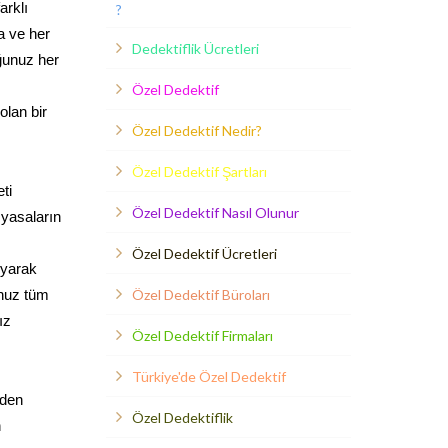
arklı
?
a ve her
Dedektiflik Ücretleri
uğunuz her
Özel Dedektif
olan bir
Özel Dedektif Nedir?
Özel Dedektif Şartları
ti
Özel Dedektif Nasıl Olunur
 yasaların
Özel Dedektif Ücretleri
uyarak
Özel Dedektif Büroları
unuz tüm
ız
Özel Dedektif Firmaları
Türkiye'de Özel Dedektif
nden
Özel Dedektiflik
n