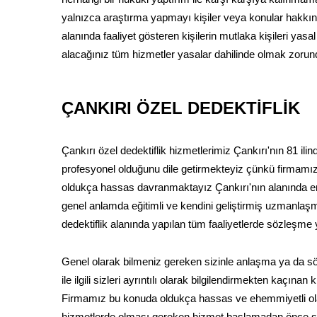
yalnızca araştırma yapmayı kişiler veya konular hakkında
alanında faaliyet gösteren kişilerin mutlaka kişileri yasal 
alacağınız tüm hizmetler yasalar dahilinde olmak zorun
ÇANKIRI ÖZEL DEDEKTİFLİK
Çankırı özel dedektiflik hizmetlerimiz Çankırı'nın 81 il
profesyonel olduğunu dile getirmekteyiz çünkü firmamız
oldukça hassas davranmaktayız Çankırı'nın alanında en iyi
genel anlamda eğitimli ve kendini geliştirmiş uzmanlaşm
dedektiflik alanında yapılan tüm faaliyetlerde sözleşme
Genel olarak bilmeniz gereken sizinle anlaşma ya da
ile ilgili sizleri ayrıntılı olarak bilgilendirmekten kaçın
Firmamız bu konuda oldukça hassas ve ehemmiyetli olar
hizmetlerde olması gereken hizmet başlamadan önce sö