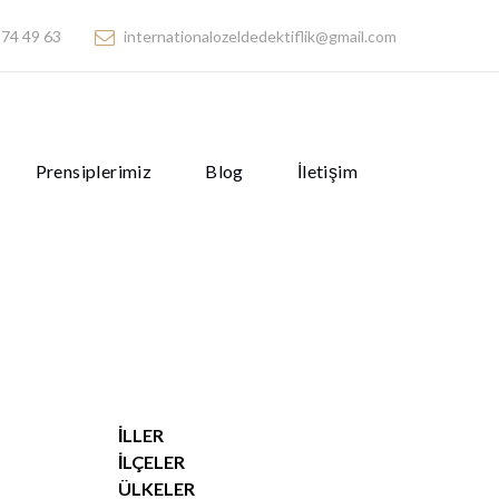
74 49 63
internationalozeldedektiflik@gmail.com
Prensiplerimiz
Blog
İletişim
İLLER
İLÇELER
ÜLKELER