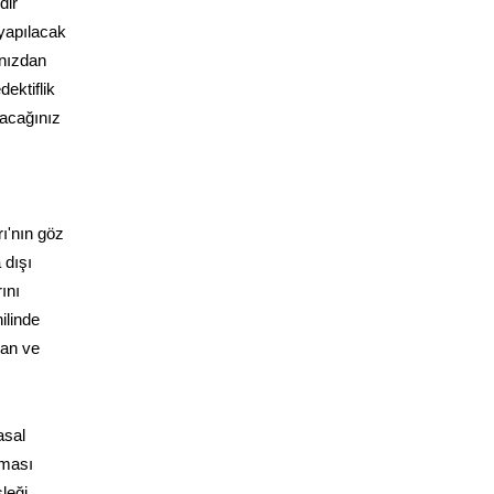
dir
 yapılacak
ınızdan
dektiflik
lacağınız
rı'nın göz
 dışı
ını
ilinde
yan ve
asal
aması
leği