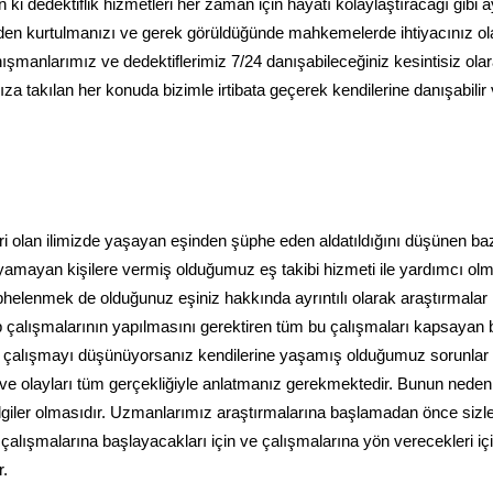
i dedektiflik hizmetleri her zaman için hayatı kolaylaştıracağı gibi a
den kurtulmanızı ve gerek görüldüğünde mahkemelerde ihtiyacınız o
anışmanlarımız ve dedektiflerimiz 7/24 danışabileceğiniz kesintisiz ola
ıza takılan her konuda bizimle irtibata geçerek kendilerine danışabilir
iri olan ilimizde yaşayan eşinden şüphe eden aldatıldığını düşünen ba
ayamayan kişilere vermiş olduğumuz eş takibi hizmeti ile yardımcı ol
phelenmek de olduğunuz eşiniz hakkında ayrıntılı olarak araştırmalar
p çalışmalarının yapılmasını gerektiren tüm bu çalışmaları kapsayan b
le çalışmayı düşünüyorsanız kendilerine yaşamış olduğumuz sorunlar
z ve olayları tüm gerçekliğiyle anlatmanız gerekmektedir. Bunun neden
ilgiler olmasıdır. Uzmanlarımız araştırmalarına başlamadan önce sizle
 çalışmalarına başlayacakları için ve çalışmalarına yön verecekleri iç
r.