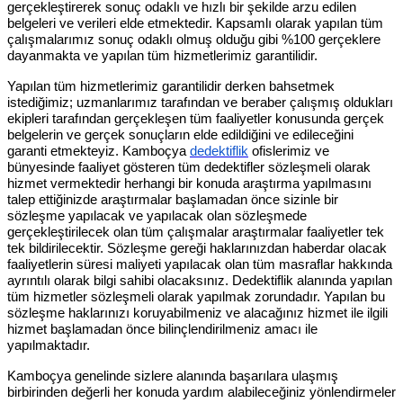
gerçekleştirerek sonuç odaklı ve hızlı bir şekilde arzu edilen
belgeleri ve verileri elde etmektedir. Kapsamlı olarak yapılan tüm
çalışmalarımız sonuç odaklı olmuş olduğu gibi %100 gerçeklere
dayanmakta ve yapılan tüm hizmetlerimiz garantilidir.
Yapılan tüm hizmetlerimiz garantilidir derken bahsetmek
istediğimiz; uzmanlarımız tarafından ve beraber çalışmış oldukları
ekipleri tarafından gerçekleşen tüm faaliyetler konusunda gerçek
belgelerin ve gerçek sonuçların elde edildiğini ve edileceğini
garanti etmekteyiz. Kamboçya
dedektiflik
ofislerimiz ve
bünyesinde faaliyet gösteren tüm dedektifler sözleşmeli olarak
hizmet vermektedir herhangi bir konuda araştırma yapılmasını
talep ettiğinizde araştırmalar başlamadan önce sizinle bir
sözleşme yapılacak ve yapılacak olan sözleşmede
gerçekleştirilecek olan tüm çalışmalar araştırmalar faaliyetler tek
tek bildirilecektir. Sözleşme gereği haklarınızdan haberdar olacak
faaliyetlerin süresi maliyeti yapılacak olan tüm masraflar hakkında
ayrıntılı olarak bilgi sahibi olacaksınız. Dedektiflik alanında yapılan
tüm hizmetler sözleşmeli olarak yapılmak zorundadır. Yapılan bu
sözleşme haklarınızı koruyabilmeniz ve alacağınız hizmet ile ilgili
hizmet başlamadan önce bilinçlendirilmeniz amacı ile
yapılmaktadır.
Kamboçya genelinde sizlere alanında başarılara ulaşmış
birbirinden değerli her konuda yardım alabileceğiniz yönlendirmeler