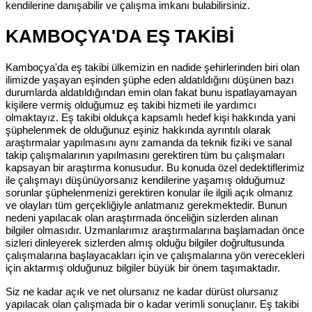
kendilerine danışabilir ve çalışma imkanı bulabilirsiniz.
KAMBOÇYA'DA EŞ TAKİBİ
Kamboçya'da eş takibi ülkemizin en nadide şehirlerinden biri olan
ilimizde yaşayan eşinden şüphe eden aldatıldığını düşünen bazı
durumlarda aldatıldığından emin olan fakat bunu ispatlayamayan
kişilere vermiş olduğumuz eş takibi hizmeti ile yardımcı
olmaktayız. Eş takibi oldukça kapsamlı hedef kişi hakkında yani
şüphelenmek de olduğunuz eşiniz hakkında ayrıntılı olarak
araştırmalar yapılmasını aynı zamanda da teknik fiziki ve sanal
takip çalışmalarının yapılmasını gerektiren tüm bu çalışmaları
kapsayan bir araştırma konusudur. Bu konuda özel dedektiflerimiz
ile çalışmayı düşünüyorsanız kendilerine yaşamış olduğumuz
sorunlar şüphelenmenizi gerektiren konular ile ilgili açık olmanız
ve olayları tüm gerçekliğiyle anlatmanız gerekmektedir. Bunun
nedeni yapılacak olan araştırmada önceliğin sizlerden alınan
bilgiler olmasıdır. Uzmanlarımız araştırmalarına başlamadan önce
sizleri dinleyerek sizlerden almış olduğu bilgiler doğrultusunda
çalışmalarına başlayacakları için ve çalışmalarına yön verecekleri
için aktarmış olduğunuz bilgiler büyük bir önem taşımaktadır.
Siz ne kadar açık ve net olursanız ne kadar dürüst olursanız
yapılacak olan çalışmada bir o kadar verimli sonuçlanır. Eş takibi