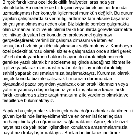
Birçok farklı konu özel dedektiflik faaliyetleri arasında yer
almaktadır. Bu nedenle de bir kişinin veya bir ekibin her konuda
uzmanlaşması her konuyla ilgilenmesi mümkün değildir. Bu durum
yapılan çalışmalarda ki verimliliği arttırmaz tam aksine başarısız
bir çalışma olmasına neden olur. Biz bizimle beraber çalışmakta
olan uzmanlarımızı ve ekiplerini farklı konularda görevlendirmekte
ve ihtiyaç duyulan her konuda en profesyonel çalışmayı
gerçekleştirerek verimli bir çalışma olmasını ve istenilen
sonuçlara hızlı bir şekilde ulaşılmasını sağlamaktayız. Kamboçya
özel dedektif bürosu olarak sizlerle çalışmadan önce sizleri gerek
sözel olarak yani konu hakkında ayrıntılı olarak bilgilendirerek
gerekse yazılı olarak bir sözleşme eşliğinde alacağınız hizmet ile
ilgili ve yapılacak olan araştırmaları ile ilgili ayrıntılı olarak bilgi
sahibi yaparak çalışmalarımıza başlamaktayız. Kurumsal olarak
birçok konuda bizimle çalışarak firmanızın durumundan
piyasadaki pazar payından yapılacak olan ortaklıklarınızın veya
yatırım yapmayı düşündüğünüz yeni bir iş alanına kadar farklı
farklı konularda sizlere araştırmalarımız ile yardımcı olmakta ve
tespitlerde bulunmaktayız.
Yapılan bu çalışmalar sizlerin çok daha doğru adımlar atabilmenizi
güven içerisinde ilerleyebilmenizi ve en önemlisi ticari açıdan
herhangi bir kayba uğramanızı sağlamaktadır. Aynı şekilde özel
hayatınızı da yakından ilgilendiren konularda araştırmalarımızla
hayatınızı kolaylaştırmaktayız. Bunlardan bir tanesine örnek