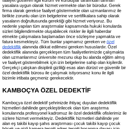
faaliyet gösteren ilgili kurum ve kuruluşlar tarafından tanınan
yasalara uygun olarak hizmet vermekte olan bir bürodur. Gerek
firma olarak gerekse faaliyet göstermekte olan uzmanlarımız ile
birlikte zorunlu olan izin belgelerine ve sertifikalara sahip olarak
yasaların doğrultusunda gerektiği gibi hizmet veriyoruz. Bu
nedenle yapılan tüm araştırmalar kapsamında hukuki konularda
sizleri bilgilendirmekte oluşabilecek riskler ile ilgili haberdar
etmekte çalışmalara başlamadan önce sözleşme yapmakta ve
fatura kesmekteyiz. Tüm bunlar yapmamız gereken ve
özel
dedektiflik
alanında dikkat edilmesi gereken hususlardır. Özel
dedektiflik alanında gerçekleşen tüm faaliyetlerimizde çalışmakta
olan uzmanlarımız üniversite mezunu olup bu alanda eğitim almış
ve faaliyet gösterebilmek için izin belgelerine sahip olan kişilerdir.
Gerçekçi çalışkan disiplinli gizliliği esas alan dürüst ve güvenilir bir
özel dedektiflik bürosu ile çalışmak istiyorsanız konu ile ilgili
bizimle irtibata geçmeniz gerekecektir.
KAMBOÇYA ÖZEL DEDEKTİF
Kamboçya özel dedektif şehrinizde ihtiyaç duyulan dedektiflik
hizmetleri dahilinde gerçekleştirilecek olan tüm araştırma
konularında profesyonel kadromuz ile özel dedektiflik ofislerimiz ile
sizlere hizmet vermekteyiz. Dedektiflik hizmetleri dahilinde yer
alan eş takibi kayıp şahıs araştırması çocuk takibi kayıp çocuk
böcek ve gizli kamera tespiti adres tespiti boşanma davası için