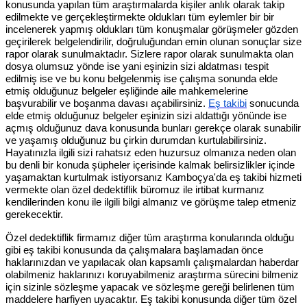
konusunda yapılan tüm araştırmalarda kişiler anlık olarak takip
edilmekte ve gerçekleştirmekte oldukları tüm eylemler bir bir
incelenerek yapmış oldukları tüm konuşmalar görüşmeler gözden
geçirilerek belgelendirilir, doğruluğundan emin olunan sonuçlar size
rapor olarak sunulmaktadır. Sizlere rapor olarak sunulmakta olan
dosya olumsuz yönde ise yani eşinizin sizi aldatması tespit
edilmiş ise ve bu konu belgelenmiş ise çalışma sonunda elde
etmiş olduğunuz belgeler eşliğinde aile mahkemelerine
başvurabilir ve boşanma davası açabilirsiniz.
Eş takibi
sonucunda
elde etmiş olduğunuz belgeler eşinizin sizi aldattığı yönünde ise
açmış olduğunuz dava konusunda bunları gerekçe olarak sunabilir
ve yaşamış olduğunuz bu çirkin durumdan kurtulabilirsiniz.
Hayatınızla ilgili sizi rahatsız eden huzursuz olmanıza neden olan
bu denli bir konuda şüpheler içerisinde kalmak belirsizlikler içinde
yaşamaktan kurtulmak istiyorsanız Kamboçya'da eş takibi hizmeti
vermekte olan özel dedektiflik büromuz ile irtibat kurmanız
kendilerinden konu ile ilgili bilgi almanız ve görüşme talep etmeniz
gerekecektir.
Özel dedektiflik firmamız diğer tüm araştırma konularında olduğu
gibi eş takibi konusunda da çalışmalara başlamadan önce
haklarınızdan ve yapılacak olan kapsamlı çalışmalardan haberdar
olabilmeniz haklarınızı koruyabilmeniz araştırma sürecini bilmeniz
için sizinle sözleşme yapacak ve sözleşme gereği belirlenen tüm
maddelere harfiyen uyacaktır. Eş takibi konusunda diğer tüm özel