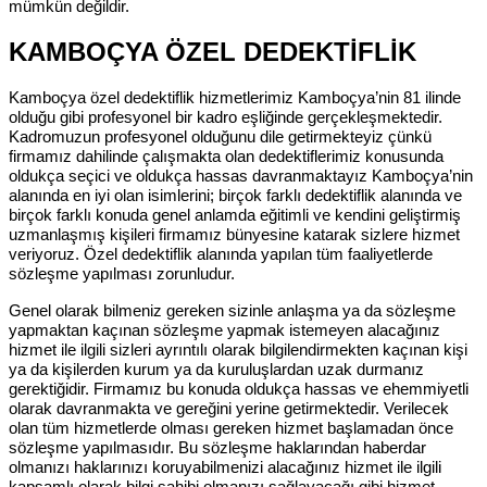
mümkün değildir.
KAMBOÇYA ÖZEL DEDEKTİFLİK
Kamboçya özel dedektiflik hizmetlerimiz Kamboçya’nin 81 ilinde
olduğu gibi profesyonel bir kadro eşliğinde gerçekleşmektedir.
Kadromuzun profesyonel olduğunu dile getirmekteyiz çünkü
firmamız dahilinde çalışmakta olan dedektiflerimiz konusunda
oldukça seçici ve oldukça hassas davranmaktayız Kamboçya’nin
alanında en iyi olan isimlerini; birçok farklı dedektiflik alanında ve
birçok farklı konuda genel anlamda eğitimli ve kendini geliştirmiş
uzmanlaşmış kişileri firmamız bünyesine katarak sizlere hizmet
veriyoruz. Özel dedektiflik alanında yapılan tüm faaliyetlerde
sözleşme yapılması zorunludur.
Genel olarak bilmeniz gereken sizinle anlaşma ya da sözleşme
yapmaktan kaçınan sözleşme yapmak istemeyen alacağınız
hizmet ile ilgili sizleri ayrıntılı olarak bilgilendirmekten kaçınan kişi
ya da kişilerden kurum ya da kuruluşlardan uzak durmanız
gerektiğidir. Firmamız bu konuda oldukça hassas ve ehemmiyetli
olarak davranmakta ve gereğini yerine getirmektedir. Verilecek
olan tüm hizmetlerde olması gereken hizmet başlamadan önce
sözleşme yapılmasıdır. Bu sözleşme haklarından haberdar
olmanızı haklarınızı koruyabilmenizi alacağınız hizmet ile ilgili
kapsamlı olarak bilgi sahibi olmanızı sağlayacağı gibi hizmet