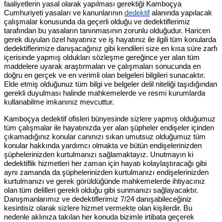
faaliyetlerin yasal olarak yapılması gerektiği Kamboçya
Cumhuriyeti yasaları ve kanunlarının
dedektif
alanında yapılacak
çalışmalar konusunda da geçerli olduğu ve dedektiflerimiz
tarafından bu yasaların tanınmasının zorunlu olduğudur. Haricen
gerek duyulan özel hayatınız ve iş hayatınız ile ilgili tüm konularda
dedektiflerimize danışacağınız gibi kendileri size en kısa süre zarfı
içerisinde yapmış oldukları sözleşme gereğince yer alan tüm
maddelere uyarak araştırmaları ve çalışmaları sonucunda en
doğru en gerçek ve en verimli olan belgeleri bilgileri sunacaktır.
Elde etmiş olduğunuz tüm bilgi ve belgeler delil niteliği taşıdığından
gerekli duyulması halinde mahkemelerde ve resmi kurumlarda
kullanabilme imkanınız mevcuttur.
Kamboçya dedektif ofisleri bünyesinde sizlere yapmış olduğumuz
tüm çalışmalar ile hayatınızda yer alan şüpheler endişeler içinden
çıkamadığınız konular canınızı sıkan umutsuz olduğumuz tüm
konular hakkında yardımcı olmakta ve bütün endişelerinizden
şüphelerinizden kurtulmanızı sağlamaktayız. Unutmayın ki
dedektiflik hizmetleri her zaman için hayatı kolaylaştıracağı gibi
aynı zamanda da şüphelerinizden kurtulmanızı endişelerinizden
kurtulmanızı ve gerek görüldüğünde mahkemelerde ihtiyacınız
olan tüm delilleri gerekli olduğu gibi sunmanızı sağlayacaktır.
Danışmanlarımız ve dedektiflerimiz 7/24 danışabileceğiniz
kesintisiz olarak sizlere hizmet vermekte olan kişilerdir. Bu
nedenle aklınıza takılan her konuda bizimle irtibata geçerek