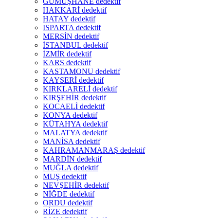
GÜMÜŞHANE dedektif
HAKKARİ dedektif
HATAY dedektif
ISPARTA dedektif
MERSİN dedektif
İSTANBUL dedektif
İZMİR dedektif
KARS dedektif
KASTAMONU dedektif
KAYSERİ dedektif
KIRKLARELİ dedektif
KIRŞEHİR dedektif
KOCAELİ dedektif
KONYA dedektif
KÜTAHYA dedektif
MALATYA dedektif
MANİSA dedektif
KAHRAMANMARAŞ dedektif
MARDİN dedektif
MUĞLA dedektif
MUŞ dedektif
NEVŞEHİR dedektif
NİĞDE dedektif
ORDU dedektif
RİZE dedektif