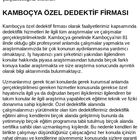
KAMBOÇYA ÖZEL DEDEKTİF FİRMASI
Kamboçya özel dedektif firması olarak faaliyetlerimiz kapsamında
dedektiflik hizmetleri ile ilgili tüm araştırmalar ve çalışmalar
gerçekleştirilmektedir. Kamboçya genelinde Kamboçya’nin 81
ilinde olduğu gibi profesyonel anlamda çalışmalar yapmakta ve
araştırmalarımızda bir çok konunun aydınlanmasına yardımcı
olmaktayız. İş hayatınızı yani şirketinizi yakından ilgilendiren
konular hakkında piyasa araştırmasından tutunda birçok farklı
konuya kadar araştırmakta ve size araştırma sonucunda ayrıntılı
olarak bilgi aktarımında bulunmaktayız.
Uzmanlarımız gerek ticari konularda gerek kurumsal anlamda
gerçekleştirilmesi gereken hizmetler konusunda gerekse özel
hayatınızla ilgili ya da doğrudan beşeri ilişkilerinizi ilgilendiren bir
takım konular ile ilgili araştırma yapabilecek eğitime teknik ve fiziki
donanıma sahip kişilerdir. Özel dedektiflik alanında
çalışmalarımızı yürütmekte olan tüm dedektiflerimiz dedektiflik
eğitimi almış kendilerini birçok alanda geliştirmiş bununla da
yetinmeyip birçok eğitim programına tabii tutulmuş birçok alanda
sertifika sahibi olan uzmanlaşmış kişilerdir. Bu nedenle kendileri ile
birlikte çalışmayı düşündüğünüz çalışacağınız her konuda içinizin
rahat olması ve kendilerine güvenmeniz konusunda sizlere garanti