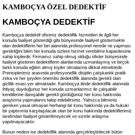
KAMBOÇYA ÖZEL DEDEKTİF
KAMBOÇYA DEDEKTİF
Kamboçya dedektif ofisimiz dedektiflik hizmetleri ile ilgili her
konuda faaliyet gösterdiği gibi bünyesinde faaliyet göstermekte
olan dedektiflerin her biri alanında profesyonel nerede ne yapması
gerektiğini bilen her konuda sizlere hizmet verebilme kapasitesine
sahip kişilerdir. Firmamız sahip olmuş olduğu ofisler bünyesinde
faaliyet gösteren dedektiflerin alanlarında uzmanlaşmış ve birçok
farklı konuda eğitim almış kişiler olmalarına dikkat etmektedir.
Prensiplerimiz arasında profesyonellik disiplin çalışkanlık pratik
zeka ve her şeyden önemlisi dedektiflik alanında gerekli olan
gizlilik esası yer almaktadır. Kamboçya ilinde dedektiflik alanında
ihtiyaç duyduğunuz her konuda uzmanlarımız ile çalışabilir
kendilerine danışabilir gerekli gördüğünüz her konu hakkında
araştırma yapmalarını talep edebilirsiniz. Yalnızca bilmeniz
gereken yasal olmayan herhangi bir konu hakkında ya da hukuki
bir yaptırımla karşılaşılacak olan bir konu hakkında dedektiflerimiz
tarafından faaliyet gösterilmeyecek ve sizinle anlaşma
yapılmayacaktır.
Bunun nedeni ise dedektiflik alanında gerçekleştirilecek bütün