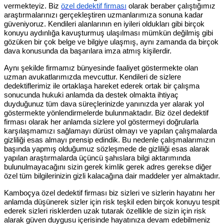
vermekteyiz. Biz
özel dedektif firması
olarak beraber çalıştığımız
araştırmalarınızı gerçekleştiren uzmanlarımıza sonuna kadar
güveniyoruz. Kendileri alanlarının en iyileri oldukları gibi birçok
konuyu aydınlığa kavuşturmuş ulaşılması mümkün değilmiş gibi
gözüken bir çok belge ve bilgiye ulaşmış, aynı zamanda da birçok
dava konusunda da başarılara imza atmış kişilerdir.
Aynı şekilde firmamız bünyesinde faaliyet göstermekte olan
uzman avukatlarımızda mevcuttur. Kendileri de sizlere
dedektiflerimiz ile ortaklaşa hareket ederek ortak bir çalışma
sonucunda hukuki anlamda da destek olmakta ihtiyaç
duyduğunuz tüm dava süreçlerinizde yanınızda yer alarak yol
göstermekte yönlendirmelerde bulunmaktadır. Biz özel dedektif
firması olarak her anlamda sizlere yol göstermeyi doğrularla
karşılaşmamızı sağlamayı dürüst olmayı ve yapılan çalışmalarda
gizliliği esas almayı prensip edindik. Bu nedenle çalışmalarımızın
başında yapmış olduğumuz sözleşmede de gizliliği esas alarak
yapılan araştırmalarda üçüncü şahıslara bilgi aktarımında
bulunulmayacağını sizin gerek kimlik gerek adres gerekse diğer
özel tüm bilgilerinizin gizli kalacağına dair maddeler yer almaktadır.
Kamboçya özel dedektif firması biz sizleri ve sizlerin hayatını her
anlamda düşünerek sizler için risk teşkil eden birçok konuyu tespit
ederek sizleri risklerden uzak tutarak özellikle de sizin için risk
alarak güven duygusu içerisinde hayatınıza devam edebilmeniz