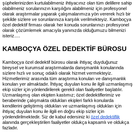
şüphelerinizden kurtulabilmeniz ihtiyacınız olan tüm delillere sahip
olabilmeniz sorularınızın karşılığını alabilmeniz için profesyonel
olarak araştırmalar yaparak çalışmalarımıza yön vererek hızlı bir
şekilde sizlere ve sorunlarınıza karşılık verilmekteyiz. Kamboçya
özel dedektif firması olarak her konuda sorunlarınızı profesyonel
olarak çözümlemek amacıyla yanınızda olduğumuzu bilmenizi
isteriz….
KAMBOÇYA ÖZEL DEDEKTİF BÜROSU
Kamboçya özel dedektif bürosu olarak ihtiyaç duyduğunuz
bireysel ve kurumsal araştırmalarda danışmanlık konularında
sizlere hızlı ve sonuç odaklı olarak hizmet vermekteyiz.
Hizmetlerimiz arasında tüm araştırma konuları ve danışmanlık
konuları yer almaktadır. İhtiyaç duyulan konu ile ilgili uzmanlaşmış
ekip sizler için yönlendirilerek gerekli olan faaliyetler başlatılır.
Uzmanlaşmış olan ekipten kastımız; özel dedektiflerimiz ve
beraberinde çalışmakta oldukları ekipleri farklı konularda
kendilerini geliştirmiş oldukları ve uzmanlaşmış oldukları için
ihtiyaç duyulan konu ile ilgili en doğru ekip sizler için
yönlendirilmektedir. Siz de kabul edersiniz ki
özel dedektiflik
alanında gerçekleştirilen faaliyetler oldukça kapsamlı ve oldukça
fazladır.