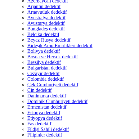
Azerbaycan dedektif
Arjantin dedektif
Arnavutluk dedektif
Avustralya dedektif
Avusturya dedektif
Bangladeş dedektif
Belçika dedektif
Beyaz Rusya dedektif
Birleşik Arap Emirlikleri dedektif
Bolivya dedektif
Bosna ve Hersek dedektif
Brezilya dedektif
Bulgaristan dedektif
Cezayir dedektif
Colombia dedektif
Çek Cumhuriyeti dedektif
Çin dedektif
Danimarka dedektif
Dominik Cumhuriyeti dedektif
Ermenistan dedektif
Estonya dedektif
Etiyopya dedektif
Fas dedektif
Fildişi Sahili dedektif
Filipinler dedektif