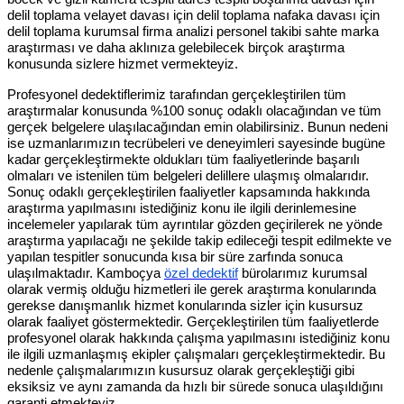
delil toplama velayet davası için delil toplama nafaka davası için
delil toplama kurumsal firma analizi personel takibi sahte marka
araştırması ve daha aklınıza gelebilecek birçok araştırma
konusunda sizlere hizmet vermekteyiz.
Profesyonel dedektiflerimiz tarafından gerçekleştirilen tüm
araştırmalar konusunda %100 sonuç odaklı olacağından ve tüm
gerçek belgelere ulaşılacağından emin olabilirsiniz. Bunun nedeni
ise uzmanlarımızın tecrübeleri ve deneyimleri sayesinde bugüne
kadar gerçekleştirmekte oldukları tüm faaliyetlerinde başarılı
olmaları ve istenilen tüm belgeleri delillere ulaşmış olmalarıdır.
Sonuç odaklı gerçekleştirilen faaliyetler kapsamında hakkında
araştırma yapılmasını istediğiniz konu ile ilgili derinlemesine
incelemeler yapılarak tüm ayrıntılar gözden geçirilerek ne yönde
araştırma yapılacağı ne şekilde takip edileceği tespit edilmekte ve
yapılan tespitler sonucunda kısa bir süre zarfında sonuca
ulaşılmaktadır. Kamboçya
özel dedektif
bürolarımız kurumsal
olarak vermiş olduğu hizmetleri ile gerek araştırma konularında
gerekse danışmanlık hizmet konularında sizler için kusursuz
olarak faaliyet göstermektedir. Gerçekleştirilen tüm faaliyetlerde
profesyonel olarak hakkında çalışma yapılmasını istediğiniz konu
ile ilgili uzmanlaşmış ekipler çalışmaları gerçekleştirmektedir. Bu
nedenle çalışmalarımızın kusursuz olarak gerçekleştiği gibi
eksiksiz ve aynı zamanda da hızlı bir sürede sonuca ulaşıldığını
garanti etmekteyiz.