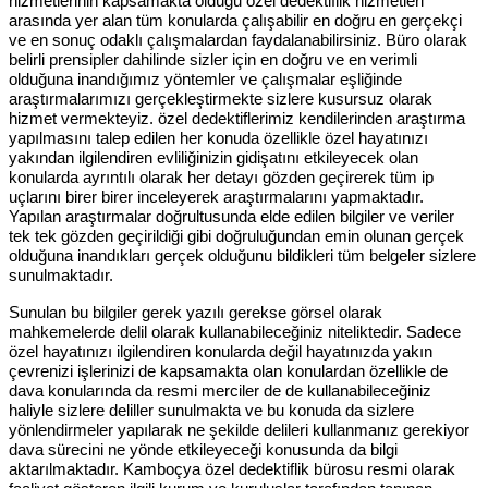
hizmetlerinin kapsamakta olduğu özel dedektiflik hizmetleri
arasında yer alan tüm konularda çalışabilir en doğru en gerçekçi
ve en sonuç odaklı çalışmalardan faydalanabilirsiniz. Büro olarak
belirli prensipler dahilinde sizler için en doğru ve en verimli
olduğuna inandığımız yöntemler ve çalışmalar eşliğinde
araştırmalarımızı gerçekleştirmekte sizlere kusursuz olarak
hizmet vermekteyiz. özel dedektiflerimiz kendilerinden araştırma
yapılmasını talep edilen her konuda özellikle özel hayatınızı
yakından ilgilendiren evliliğinizin gidişatını etkileyecek olan
konularda ayrıntılı olarak her detayı gözden geçirerek tüm ip
uçlarını birer birer inceleyerek araştırmalarını yapmaktadır.
Yapılan araştırmalar doğrultusunda elde edilen bilgiler ve veriler
tek tek gözden geçirildiği gibi doğruluğundan emin olunan gerçek
olduğuna inandıkları gerçek olduğunu bildikleri tüm belgeler sizlere
sunulmaktadır.
Sunulan bu bilgiler gerek yazılı gerekse görsel olarak
mahkemelerde delil olarak kullanabileceğiniz niteliktedir. Sadece
özel hayatınızı ilgilendiren konularda değil hayatınızda yakın
çevrenizi işlerinizi de kapsamakta olan konulardan özellikle de
dava konularında da resmi merciler de de kullanabileceğiniz
haliyle sizlere deliller sunulmakta ve bu konuda da sizlere
yönlendirmeler yapılarak ne şekilde delileri kullanmanız gerekiyor
dava sürecini ne yönde etkileyeceği konusunda da bilgi
aktarılmaktadır. Kamboçya özel dedektiflik bürosu resmi olarak