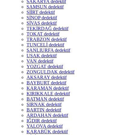
SAKARYA dedektif
SAMSUN dedektif
SİİRT dedektif
SİNOP dedektif
SİVAS dedektif
TEKİRDAĞ dedektif
TOKAT dedektif
TRABZON dedektif
TUNCELİ dedektif
ŞANLIURFA dedektif
UŞAK dedektif
VAN dedektif
YOZGAT dedektif
ZONGULDAK dedektif
AKSARAY dedektif
BAYBURT dedektif
KARAMAN dedektif
KIRIKKALE dedektif
BATMAN dedektif
ŞIRNAK dedektif
BARTIN dedektif
ARDAHAN dedektif
IĞDIR dedektif
YALOVA dedektif
KARABÜK dedektif