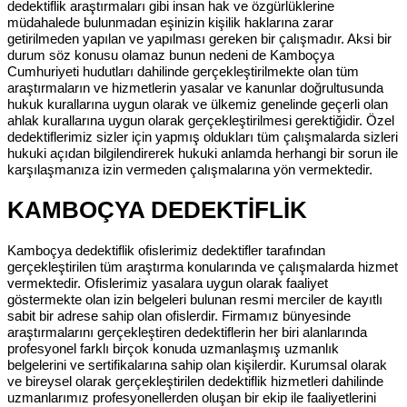
dedektiflik araştırmaları gibi insan hak ve özgürlüklerine
müdahalede bulunmadan eşinizin kişilik haklarına zarar
getirilmeden yapılan ve yapılması gereken bir çalışmadır. Aksi bir
durum söz konusu olamaz bunun nedeni de Kamboçya
Cumhuriyeti hudutları dahilinde gerçekleştirilmekte olan tüm
araştırmaların ve hizmetlerin yasalar ve kanunlar doğrultusunda
hukuk kurallarına uygun olarak ve ülkemiz genelinde geçerli olan
ahlak kurallarına uygun olarak gerçekleştirilmesi gerektiğidir. Özel
dedektiflerimiz sizler için yapmış oldukları tüm çalışmalarda sizleri
hukuki açıdan bilgilendirerek hukuki anlamda herhangi bir sorun ile
karşılaşmanıza izin vermeden çalışmalarına yön vermektedir.
KAMBOÇYA DEDEKTİFLİK
Kamboçya dedektiflik ofislerimiz dedektifler tarafından
gerçekleştirilen tüm araştırma konularında ve çalışmalarda hizmet
vermektedir. Ofislerimiz yasalara uygun olarak faaliyet
göstermekte olan izin belgeleri bulunan resmi merciler de kayıtlı
sabit bir adrese sahip olan ofislerdir. Firmamız bünyesinde
araştırmalarını gerçekleştiren dedektiflerin her biri alanlarında
profesyonel farklı birçok konuda uzmanlaşmış uzmanlık
belgelerini ve sertifikalarına sahip olan kişilerdir. Kurumsal olarak
ve bireysel olarak gerçekleştirilen dedektiflik hizmetleri dahilinde
uzmanlarımız profesyonellerden oluşan bir ekip ile faaliyetlerini