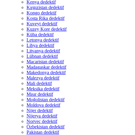
Kenya dedektif
Kırgızistan dedektif
Kongo dedektif
Kosta Rika dedektif
Kuveyt dedektif
Kuzey Kore dedektif
Küba dedektif
Letonya dedektif
Libya dedektif
Litvanya dedektif
Lübnan dedektif
Macaristan dedektif
Madagaskar dedektif
Makedonya dedektif
Malezya dedektif
Mali dedektif
Meksika dedektif
Mısır dedektif
Moğolistan dedektif
Moldova dedektif
Nijer dedektif
Nijerya dedektif
Norveç dedektif
Özbekistan dedektif
Pakistan dedektif