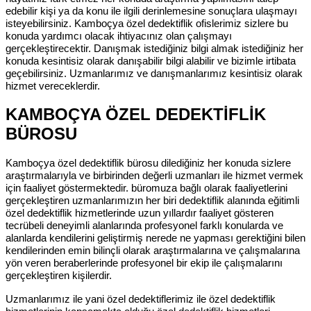
edebilir kişi ya da konu ile ilgili derinlemesine sonuçlara ulaşmayı
isteyebilirsiniz. Kamboçya özel dedektiflik ofislerimiz sizlere bu
konuda yardımcı olacak ihtiyacınız olan çalışmayı
gerçekleştirecektir. Danışmak istediğiniz bilgi almak istediğiniz her
konuda kesintisiz olarak danışabilir bilgi alabilir ve bizimle irtibata
geçebilirsiniz. Uzmanlarımız ve danışmanlarımız kesintisiz olarak
hizmet vereceklerdir.
KAMBOÇYA ÖZEL DEDEKTİFLİK
BÜROSU
Kamboçya özel dedektiflik bürosu dilediğiniz her konuda sizlere
araştırmalarıyla ve birbirinden değerli uzmanları ile hizmet vermek
için faaliyet göstermektedir. büromuza bağlı olarak faaliyetlerini
gerçekleştiren uzmanlarımızın her biri dedektiflik alanında eğitimli
özel dedektiflik hizmetlerinde uzun yıllardır faaliyet gösteren
tecrübeli deneyimli alanlarında profesyonel farklı konularda ve
alanlarda kendilerini geliştirmiş nerede ne yapması gerektiğini bilen
kendilerinden emin bilinçli olarak araştırmalarına ve çalışmalarına
yön veren beraberlerinde profesyonel bir ekip ile çalışmalarını
gerçekleştiren kişilerdir.
Uzmanlarımız ile yani özel dedektiflerimiz ile özel dedektiflik