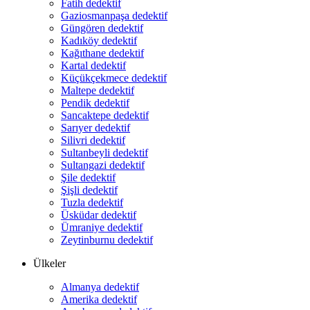
Fatih dedektif
Gaziosmanpaşa dedektif
Güngören dedektif
Kadıköy dedektif
Kağıthane dedektif
Kartal dedektif
Küçükçekmece dedektif
Maltepe dedektif
Pendik dedektif
Sancaktepe dedektif
Sarıyer dedektif
Silivri dedektif
Sultanbeyli dedektif
Sultangazi dedektif
Şile dedektif
Şişli dedektif
Tuzla dedektif
Üsküdar dedektif
Ümraniye dedektif
Zeytinburnu dedektif
Ülkeler
Almanya dedektif
Amerika dedektif