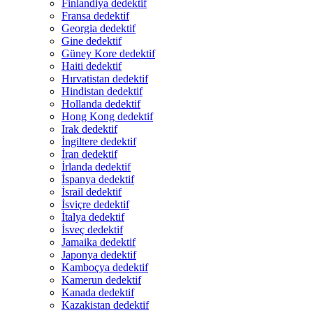
Finlandiya dedektif
Fransa dedektif
Georgia dedektif
Gine dedektif
Güney Kore dedektif
Haiti dedektif
Hırvatistan dedektif
Hindistan dedektif
Hollanda dedektif
Hong Kong dedektif
Irak dedektif
İngiltere dedektif
İran dedektif
İrlanda dedektif
İspanya dedektif
İsrail dedektif
İsviçre dedektif
İtalya dedektif
İsveç dedektif
Jamaika dedektif
Japonya dedektif
Kamboçya dedektif
Kamerun dedektif
Kanada dedektif
Kazakistan dedektif