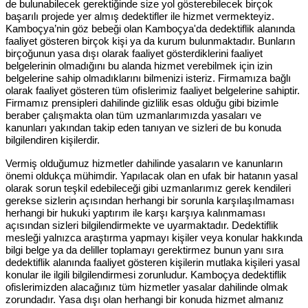
de bulunabilecek gerektiğinde size yol gösterebilecek birçok
başarılı projede yer almış dedektifler ile hizmet vermekteyiz.
Kamboçya’nin göz bebeği olan Kamboçya'da dedektiflik alanında
faaliyet gösteren birçok kişi ya da kurum bulunmaktadır. Bunların
birçoğunun yasa dışı olarak faaliyet gösterdiklerini faaliyet
belgelerinin olmadığını bu alanda hizmet verebilmek için izin
belgelerine sahip olmadıklarını bilmenizi isteriz. Firmamıza bağlı
olarak faaliyet gösteren tüm ofislerimiz faaliyet belgelerine sahiptir.
Firmamız prensipleri dahilinde gizlilik esas olduğu gibi bizimle
beraber çalışmakta olan tüm uzmanlarımızda yasaları ve
kanunları yakından takip eden tanıyan ve sizleri de bu konuda
bilgilendiren kişilerdir.
Vermiş olduğumuz hizmetler dahilinde yasaların ve kanunların
önemi oldukça mühimdir. Yapılacak olan en ufak bir hatanın yasal
olarak sorun teşkil edebileceği gibi uzmanlarımız gerek kendileri
gerekse sizlerin açısından herhangi bir sorunla karşılaşılmaması
herhangi bir hukuki yaptırım ile karşı karşıya kalınmaması
açısından sizleri bilgilendirmekte ve uyarmaktadır. Dedektiflik
mesleği yalnızca araştırma yapmayı kişiler veya konular hakkında
bilgi belge ya da deliller toplamayı gerektirmez bunun yanı sıra
dedektiflik alanında faaliyet gösteren kişilerin mutlaka kişileri yasal
konular ile ilgili bilgilendirmesi zorunludur. Kamboçya dedektiflik
ofislerimizden alacağınız tüm hizmetler yasalar dahilinde olmak
zorundadır. Yasa dışı olan herhangi bir konuda hizmet almanız