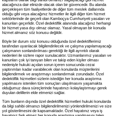
alacağınıza dair elinizde olacak olan bir güvencedir. Bu alanda
gerçekleşen tüm faaliyetlerde de diğer tüm meslek dallarında
olduğu gibi veya alacağınız hizmetler ile ilgili diğer tüm hizmet
sektörlerinde de geçerli olan Kamboçya Cumhuriyeti yasaları ve
kanunları geçerlidir. Özel dedektiflik alanında alacağınız herhangi
bir hizmet yasa dışı olmaz olamaz. Yasal olmayan bir konuda
hizmet almanız söz konusu değildir.
Böyle bir durum söz konusu olduğunda özel dedektiflerimiz
tarafından uyarılacak bilgilendirilecek ve çalışma yapılamayacağı
çalışmanın sonlandırılması gerektiği ile ilgili ayrıntılı olarak
nedenleri ile sizlere rapor sunulacaktır. Uzmanlarımız yasaları ve
kanunları çok iyi tanıyan bilen ve takip eden kişiler olması
nedeniyle hukuki açıdan sorun içeren sonucunda cezai
yaptırımları kadar varabilecek olan konularda müşterilerini
bilgilendirmek ve araştırmayı sonlandırmak zorundadır. Özel
dedektiflik hizmetleri sizlerin istediğin her konuda araştırma
yapılmasını istenilen tüm sonuçları ulaşılmasını yaşamakta
olduğumuz dava süreçlerinde hayatınızı kolaylaştırmayı gerek
duyulan delillerin elde etmenizi sağlar.
Tüm bunların dışında özel dedektiflik hizmetleri hukuki konularda
da bilgi sahibi olmanızı bilgilendirilmenizi yönlendirilmenizi ve size
yol gösterilmesini de kapsamaktadır. Özel hayatınız veya iş
hayatınız fark etmez her konuda araştırma yapılmasını talep