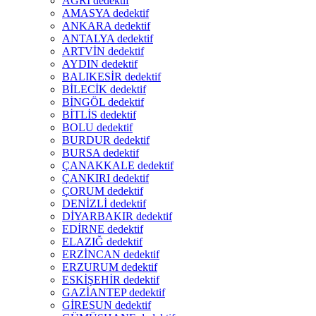
AĞRI dedektif
AMASYA dedektif
ANKARA dedektif
ANTALYA dedektif
ARTVİN dedektif
AYDIN dedektif
BALIKESİR dedektif
BİLECİK dedektif
BİNGÖL dedektif
BİTLİS dedektif
BOLU dedektif
BURDUR dedektif
BURSA dedektif
ÇANAKKALE dedektif
ÇANKIRI dedektif
ÇORUM dedektif
DENİZLİ dedektif
DİYARBAKIR dedektif
EDİRNE dedektif
ELAZIĞ dedektif
ERZİNCAN dedektif
ERZURUM dedektif
ESKİŞEHİR dedektif
GAZİANTEP dedektif
GİRESUN dedektif