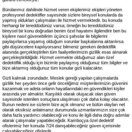
Bürolarımız dahilinde hizmet veren ekiplerimiz ekipleri yöneten
profesyonel dedektifler sayesinde sizlere bireysel konularda da
yapmış oldukları çalışmaları ile hizmet vermektedir. bu konuda
herhangi bir tereddüdünüz varsa; örneğin bu tereddüdünüz
bireysel bir konu doğrudan benim özel hayatımı ilgilendirir ben bu
kişilere nasıl güvenebilirim üçüncü şahıslar ile bilgilerini
paylaşırlarsa yaşamış olduğum sorunlar başkalarına aktarılırsa
gibi düşüncelere kapılıyorsanız bilmeniz gereken dedektiflik
alanında gerçekleştirilen tüm faaliyetlerimizin gizlilik esas alınarak
gerçekleştirildiğidir. Hizmet vermekte olduğumuz alan özel
dedektiflik olduğu için bizimle paylaşmış olduğunuz tüm bilgiler ve
bize aktarmış olduğunuz tüm konular gizli kalacaktır.
Gizli kalmak zorundadır. Meslek gereği yapılan çalışmalarda
gizlilik her şeyden önce gelir önceliğimiz müşterilerimizin güvenini
kazanmak ve adeta onların hayatlarındaki en güvendikleri kişiler
arasında yer almaktır. Karşılıklı olarak oluşacak olan güven
sayesinde istenilen sonuçlara ulaşılması çok daha kolay olacaktır.
Bunun nedeni ise sizlerin bize açık olmanız ve bütün olayları net
olarak eksiksiz anlatmanız durumunda uzmanlarımızın size çok
daha fazla yardımcı olabileceği ve konu ile ilgili daha doğru adımlar
atarak çalışmalar yapabileceğidir. Kamboçya özel dedektif
ofislerimiz her konuda 7/24 danışabileceğiniz güven içerisinde
çalışabileceğiniz ofislerdir.