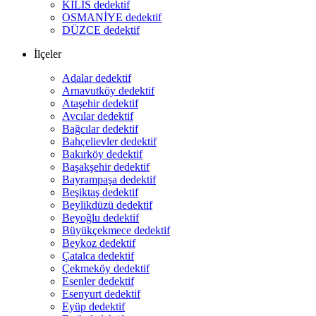
KİLİS dedektif
OSMANİYE dedektif
DÜZCE dedektif
İlçeler
Adalar dedektif
Arnavutköy dedektif
Ataşehir dedektif
Avcılar dedektif
Bağcılar dedektif
Bahçelievler dedektif
Bakırköy dedektif
Başakşehir dedektif
Bayrampaşa dedektif
Beşiktaş dedektif
Beylikdüzü dedektif
Beyoğlu dedektif
Büyükçekmece dedektif
Beykoz dedektif
Çatalca dedektif
Çekmeköy dedektif
Esenler dedektif
Esenyurt dedektif
Eyüp dedektif