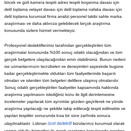
böcek ve gizli kamera tespiti adres tespiti boşanma davası için
delil toplama velayet davası için delil toplama nafaka davası için
delil toplama kurumsal firma analizi personel takibi sahte marka
araştırması ve daha aklınıza gelebilecek birçok araştırma
konusunda sizlere hizmet vermekteyiz.
Profesyonel dedektiflerimiz tarafından gerçekleştirilen tüm
araştırmalar konusunda %100 sonuç odaklı olacağından ve tüm
gerçek belgelere ulaşılacağından emin olabilirsiniz. Bunun nedeni
ise uzmanlarımızın tecrübeleri ve deneyimleri sayesinde bugüne
kadar gerçekleştirmekte oldukları tüm faaliyetlerinde başarılı
olmaları ve istenilen tüm belgeleri delillere ulaşmış olmalarıdır.
Sonuç odaklı gerçekleştirilen faaliyetler kapsamında hakkında
araştırma yapılmasını istediğiniz konu ile ilgili derinlemesine
incelemeler yapılarak tüm ayrıntılar gözden geçirilerek ne yönde
araştırma yapılacağı ne şekilde takip edileceği tespit edilmekte ve
yapılan tespitler sonucunda kısa bir süre zarfında sonuca
ulaşılmaktadır. Lübnan
özel dedektif
bürolarımız kurumsal olarak
vermiş olduğu hizmetleri ile gerek araştırma konularında gerekse