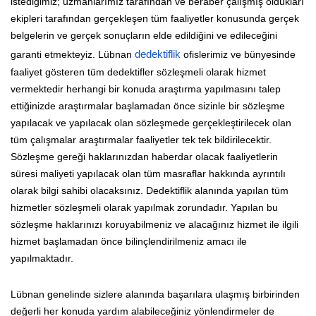
istediğimiz; uzmanlarımız tarafından ve beraber çalışmış oldukları
ekipleri tarafından gerçekleşen tüm faaliyetler konusunda gerçek
belgelerin ve gerçek sonuçların elde edildiğini ve edileceğini
garanti etmekteyiz. Lübnan
dedektiflik
ofislerimiz ve bünyesinde
faaliyet gösteren tüm dedektifler sözleşmeli olarak hizmet
vermektedir herhangi bir konuda araştırma yapılmasını talep
ettiğinizde araştırmalar başlamadan önce sizinle bir sözleşme
yapılacak ve yapılacak olan sözleşmede gerçekleştirilecek olan
tüm çalışmalar araştırmalar faaliyetler tek tek bildirilecektir.
Sözleşme gereği haklarınızdan haberdar olacak faaliyetlerin
süresi maliyeti yapılacak olan tüm masraflar hakkında ayrıntılı
olarak bilgi sahibi olacaksınız. Dedektiflik alanında yapılan tüm
hizmetler sözleşmeli olarak yapılmak zorundadır. Yapılan bu
sözleşme haklarınızı koruyabilmeniz ve alacağınız hizmet ile ilgili
hizmet başlamadan önce bilinçlendirilmeniz amacı ile
yapılmaktadır.
Lübnan genelinde sizlere alanında başarılara ulaşmış birbirinden
değerli her konuda yardım alabileceğiniz yönlendirmeler de