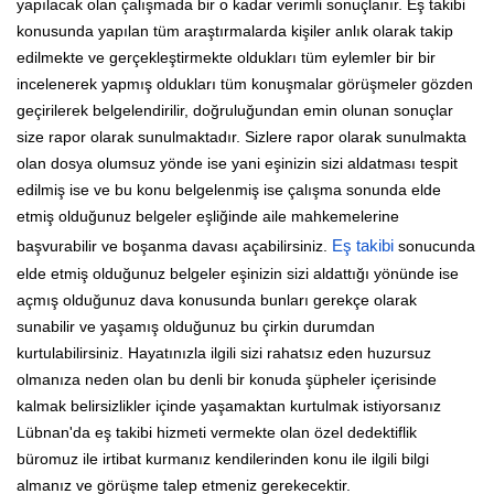
yapılacak olan çalışmada bir o kadar verimli sonuçlanır. Eş takibi
konusunda yapılan tüm araştırmalarda kişiler anlık olarak takip
edilmekte ve gerçekleştirmekte oldukları tüm eylemler bir bir
incelenerek yapmış oldukları tüm konuşmalar görüşmeler gözden
geçirilerek belgelendirilir, doğruluğundan emin olunan sonuçlar
size rapor olarak sunulmaktadır. Sizlere rapor olarak sunulmakta
olan dosya olumsuz yönde ise yani eşinizin sizi aldatması tespit
edilmiş ise ve bu konu belgelenmiş ise çalışma sonunda elde
etmiş olduğunuz belgeler eşliğinde aile mahkemelerine
başvurabilir ve boşanma davası açabilirsiniz.
Eş takibi
sonucunda
elde etmiş olduğunuz belgeler eşinizin sizi aldattığı yönünde ise
açmış olduğunuz dava konusunda bunları gerekçe olarak
sunabilir ve yaşamış olduğunuz bu çirkin durumdan
kurtulabilirsiniz. Hayatınızla ilgili sizi rahatsız eden huzursuz
olmanıza neden olan bu denli bir konuda şüpheler içerisinde
kalmak belirsizlikler içinde yaşamaktan kurtulmak istiyorsanız
Lübnan'da eş takibi hizmeti vermekte olan özel dedektiflik
büromuz ile irtibat kurmanız kendilerinden konu ile ilgili bilgi
almanız ve görüşme talep etmeniz gerekecektir.