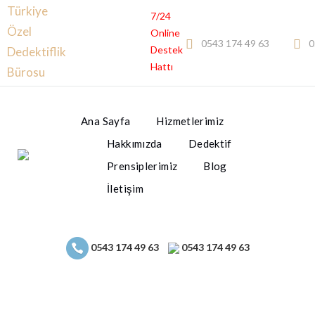
Türkiye
7/24
Özel
Online
0543 174 49 63
0
Destek
Dedektiflik
Hattı
Bürosu
Ana Sayfa
Hizmetlerimiz
Hakkımızda
Dedektif
Prensiplerimiz
Blog
İletişim
0543 174 49 63
0543 174 49 63