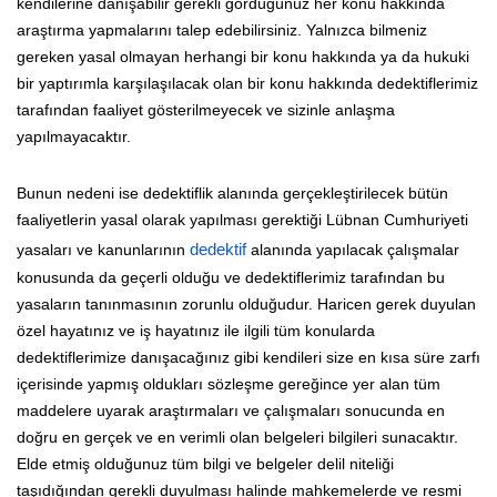
kendilerine danışabilir gerekli gördüğünüz her konu hakkında
araştırma yapmalarını talep edebilirsiniz. Yalnızca bilmeniz
gereken yasal olmayan herhangi bir konu hakkında ya da hukuki
bir yaptırımla karşılaşılacak olan bir konu hakkında dedektiflerimiz
tarafından faaliyet gösterilmeyecek ve sizinle anlaşma
yapılmayacaktır.
Bunun nedeni ise dedektiflik alanında gerçekleştirilecek bütün
faaliyetlerin yasal olarak yapılması gerektiği Lübnan Cumhuriyeti
yasaları ve kanunlarının
dedektif
alanında yapılacak çalışmalar
konusunda da geçerli olduğu ve dedektiflerimiz tarafından bu
yasaların tanınmasının zorunlu olduğudur. Haricen gerek duyulan
özel hayatınız ve iş hayatınız ile ilgili tüm konularda
dedektiflerimize danışacağınız gibi kendileri size en kısa süre zarfı
içerisinde yapmış oldukları sözleşme gereğince yer alan tüm
maddelere uyarak araştırmaları ve çalışmaları sonucunda en
doğru en gerçek ve en verimli olan belgeleri bilgileri sunacaktır.
Elde etmiş olduğunuz tüm bilgi ve belgeler delil niteliği
taşıdığından gerekli duyulması halinde mahkemelerde ve resmi