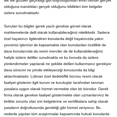
tek tek gözden geçirildiği gibi doğruluğundan emin olunan gerçek
olduğuna inandıkları gerçek olduğunu bildikleri tüm belgeler
sizlere sunulmaktadır.
Sunulan bu bilgiler gerek yazılı gerekse görsel olarak
mahkemelerde delil olarak kullanabileceğiniz niteliktedir. Sadece
özel hayatınızı ilgilendiren konularda değil hayatınızda yakın
çevrenizi işlerinizi de kapsamakta olan konulardan özellikle de
dava konularında da resmi merciler de de kullanabileceğiniz
haliyle sizlere deliller sunulmakta ve bu konuda da sizlere
yönlendirmeler yapılarak ne şekilde delileri kullanmanız gerekiyor
dava sürecini ne yönde etkileyeceği konusunda da bilgi
aktarılmaktadır. Lübnan özel dedektiflik bürosu resmi olarak
faaliyet gösteren ilgili kurum ve kuruluşlar tarafından tanınan
yasalara uygun olarak hizmet vermekte olan bir bürodur. Gerek
firma olarak gerekse faaliyet göstermekte olan uzmanlarımız ile
birlikte zorunlu olan izin belgelerine ve sertifikalara sahip olarak
yasaların doğrultusunda gerektiği gibi hizmet veriyoruz. Bu
nedenle yapılan tüm araştırmalar kapsamında hukuki konularda