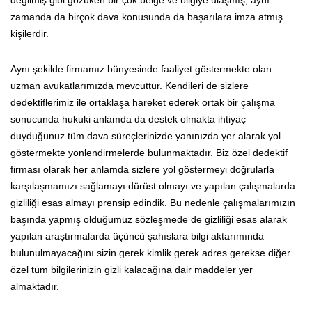
değilmiş gibi gözüken bir çok belge ve bilgiye ulaşmış, aynı
zamanda da birçok dava konusunda da başarılara imza atmış
kişilerdir.
Aynı şekilde firmamız bünyesinde faaliyet göstermekte olan
uzman avukatlarımızda mevcuttur. Kendileri de sizlere
dedektiflerimiz ile ortaklaşa hareket ederek ortak bir çalışma
sonucunda hukuki anlamda da destek olmakta ihtiyaç
duyduğunuz tüm dava süreçlerinizde yanınızda yer alarak yol
göstermekte yönlendirmelerde bulunmaktadır. Biz özel dedektif
firması olarak her anlamda sizlere yol göstermeyi doğrularla
karşılaşmamızı sağlamayı dürüst olmayı ve yapılan çalışmalarda
gizliliği esas almayı prensip edindik. Bu nedenle çalışmalarımızın
başında yapmış olduğumuz sözleşmede de gizliliği esas alarak
yapılan araştırmalarda üçüncü şahıslara bilgi aktarımında
bulunulmayacağını sizin gerek kimlik gerek adres gerekse diğer
özel tüm bilgilerinizin gizli kalacağına dair maddeler yer
almaktadır.