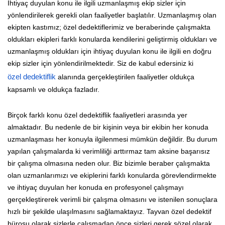
İhtiyaç duyulan konu ile ilgili uzmanlaşmış ekip sizler için
yönlendirilerek gerekli olan faaliyetler başlatılır. Uzmanlaşmış olan
ekipten kastımız; özel dedektiflerimiz ve beraberinde çalışmakta
oldukları ekipleri farklı konularda kendilerini geliştirmiş oldukları ve
uzmanlaşmış oldukları için ihtiyaç duyulan konu ile ilgili en doğru
ekip sizler için yönlendirilmektedir. Siz de kabul edersiniz ki
özel dedektiflik
alanında gerçekleştirilen faaliyetler oldukça
kapsamlı ve oldukça fazladır.
Birçok farklı konu özel dedektiflik faaliyetleri arasında yer
almaktadır. Bu nedenle de bir kişinin veya bir ekibin her konuda
uzmanlaşması her konuyla ilgilenmesi mümkün değildir. Bu durum
yapılan çalışmalarda ki verimliliği arttırmaz tam aksine başarısız
bir çalışma olmasına neden olur. Biz bizimle beraber çalışmakta
olan uzmanlarımızı ve ekiplerini farklı konularda görevlendirmekte
ve ihtiyaç duyulan her konuda en profesyonel çalışmayı
gerçekleştirerek verimli bir çalışma olmasını ve istenilen sonuçlara
hızlı bir şekilde ulaşılmasını sağlamaktayız. Tayvan özel dedektif
bürosu olarak sizlerle çalışmadan önce sizleri gerek sözel olarak