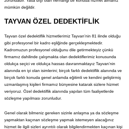
zorundadır. Yasa dışı olan herhangi bir konuda hizmet almanız
mümkün değildir.
TAYVAN ÖZEL DEDEKTİFLİK
Tayvan özel dedektiflik hizmetlerimiz Tayvan’nin 81 ilinde olduğu
gibi profesyonel bir kadro eşliğinde gerçekleşmektedir.
Kadromuzun profesyonel olduğunu dile getirmekteyiz çünkü
firmamız dahilinde çalışmakta olan dedektiflerimiz konusunda
oldukça seçici ve oldukça hassas davranmaktayız Tayvan’nin
alanında en iyi olan isimlerini; birçok farklı dedektiflik alanında ve
birçok farklı konuda genel anlamda eğitimli ve kendini geliştirmiş
uzmanlaşmış kişileri firmamız bünyesine katarak sizlere hizmet
veriyoruz. Özel dedektiflik alanında yapılan tüm faaliyetlerde
sözleşme yapılması zorunludur.
Genel olarak bilmeniz gereken sizinle anlaşma ya da sözleşme
yapmaktan kaçınan sözleşme yapmak istemeyen alacağınız
hizmet ile ilgili sizleri ayrıntılı olarak bilgilendirmekten kaçınan kişi