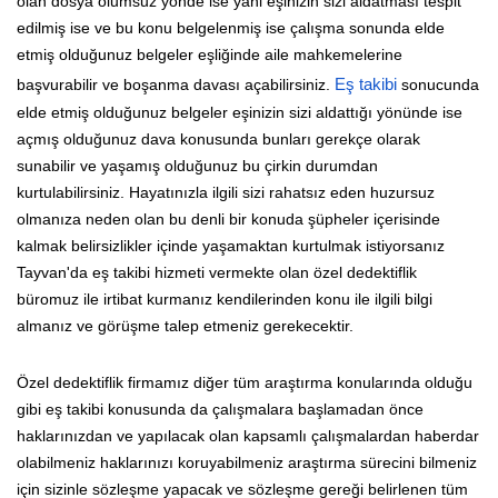
olan dosya olumsuz yönde ise yani eşinizin sizi aldatması tespit
edilmiş ise ve bu konu belgelenmiş ise çalışma sonunda elde
etmiş olduğunuz belgeler eşliğinde aile mahkemelerine
başvurabilir ve boşanma davası açabilirsiniz.
Eş takibi
sonucunda
elde etmiş olduğunuz belgeler eşinizin sizi aldattığı yönünde ise
açmış olduğunuz dava konusunda bunları gerekçe olarak
sunabilir ve yaşamış olduğunuz bu çirkin durumdan
kurtulabilirsiniz. Hayatınızla ilgili sizi rahatsız eden huzursuz
olmanıza neden olan bu denli bir konuda şüpheler içerisinde
kalmak belirsizlikler içinde yaşamaktan kurtulmak istiyorsanız
Tayvan'da eş takibi hizmeti vermekte olan özel dedektiflik
büromuz ile irtibat kurmanız kendilerinden konu ile ilgili bilgi
almanız ve görüşme talep etmeniz gerekecektir.
Özel dedektiflik firmamız diğer tüm araştırma konularında olduğu
gibi eş takibi konusunda da çalışmalara başlamadan önce
haklarınızdan ve yapılacak olan kapsamlı çalışmalardan haberdar
olabilmeniz haklarınızı koruyabilmeniz araştırma sürecini bilmeniz
için sizinle sözleşme yapacak ve sözleşme gereği belirlenen tüm