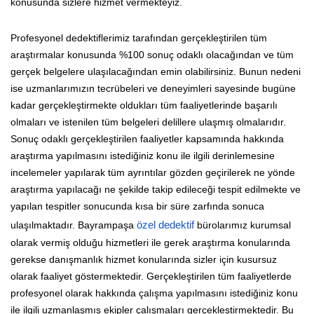
konusunda sizlere hizmet vermekteyiz.
Profesyonel dedektiflerimiz tarafından gerçekleştirilen tüm
araştırmalar konusunda %100 sonuç odaklı olacağından ve tüm
gerçek belgelere ulaşılacağından emin olabilirsiniz. Bunun nedeni
ise uzmanlarımızın tecrübeleri ve deneyimleri sayesinde bugüne
kadar gerçekleştirmekte oldukları tüm faaliyetlerinde başarılı
olmaları ve istenilen tüm belgeleri delillere ulaşmış olmalarıdır.
Sonuç odaklı gerçekleştirilen faaliyetler kapsamında hakkında
araştırma yapılmasını istediğiniz konu ile ilgili derinlemesine
incelemeler yapılarak tüm ayrıntılar gözden geçirilerek ne yönde
araştırma yapılacağı ne şekilde takip edileceği tespit edilmekte ve
yapılan tespitler sonucunda kısa bir süre zarfında sonuca
ulaşılmaktadır. Bayrampaşa
özel dedektif
bürolarımız kurumsal
olarak vermiş olduğu hizmetleri ile gerek araştırma konularında
gerekse danışmanlık hizmet konularında sizler için kusursuz
olarak faaliyet göstermektedir. Gerçekleştirilen tüm faaliyetlerde
profesyonel olarak hakkında çalışma yapılmasını istediğiniz konu
ile ilgili uzmanlaşmış ekipler çalışmaları gerçekleştirmektedir. Bu