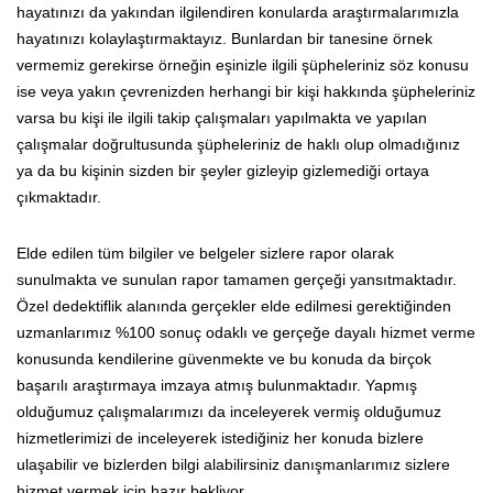
hayatınızı da yakından ilgilendiren konularda araştırmalarımızla
hayatınızı kolaylaştırmaktayız. Bunlardan bir tanesine örnek
vermemiz gerekirse örneğin eşinizle ilgili şüpheleriniz söz konusu
ise veya yakın çevrenizden herhangi bir kişi hakkında şüpheleriniz
varsa bu kişi ile ilgili takip çalışmaları yapılmakta ve yapılan
çalışmalar doğrultusunda şüpheleriniz de haklı olup olmadığınız
ya da bu kişinin sizden bir şeyler gizleyip gizlemediği ortaya
çıkmaktadır.
Elde edilen tüm bilgiler ve belgeler sizlere rapor olarak
sunulmakta ve sunulan rapor tamamen gerçeği yansıtmaktadır.
Özel dedektiflik alanında gerçekler elde edilmesi gerektiğinden
uzmanlarımız %100 sonuç odaklı ve gerçeğe dayalı hizmet verme
konusunda kendilerine güvenmekte ve bu konuda da birçok
başarılı araştırmaya imzaya atmış bulunmaktadır. Yapmış
olduğumuz çalışmalarımızı da inceleyerek vermiş olduğumuz
hizmetlerimizi de inceleyerek istediğiniz her konuda bizlere
ulaşabilir ve bizlerden bilgi alabilirsiniz danışmanlarımız sizlere
hizmet vermek için hazır bekliyor.