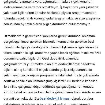
çalışmalar yapmakta ve araştırmalarımızda bir çok konunun
aydınlanmasına yardımcı olmaktayız. İş hayatınızı yani şirketinizi
yakından ilgilendiren konular hakkında piyasa araştırmasından
tutunda birçok farklı konuya kadar araştırmakta ve size araştırma
sonucunda ayrıntılı olarak bilgi aktarımında bulunmaktayız.
Uzmanlarımız gerek ticari konularda gerek kurumsal anlamda
gerçekleştirilmesi gereken hizmetler konusunda gerekse özel
hayatınızla ilgili ya da doğrudan beşeri ilişkilerinizi ilgilendiren bir
takım konular ile ilgili araştırma yapabilecek eğitime teknik ve fiziki
donanıma sahip kişilerdir. Özel dedektiflik alanında
çalışmalarımızı yürütmekte olan tüm dedektiflerimiz dedektiflik
eğitimi almış kendilerini birçok alanda geliştirmiş bununla da
yetinmeyip birçok eğitim programına tabii tutulmuş birçok alanda
sertifika sahibi olan uzmanlaşmış kişilerdir. Bu nedenle kendileri
ile birlikte çalışmayı düşündüğünüz çalışacağınız her konuda
içinizin rahat olması ve kendilerine güvenmeniz konusunda sizlere
garanti vermekteyiz. Biz
özel dedektif firması
olarak beraber
çalıştığımız araştırmalarınızı gerçekleştiren uzmanlarımıza