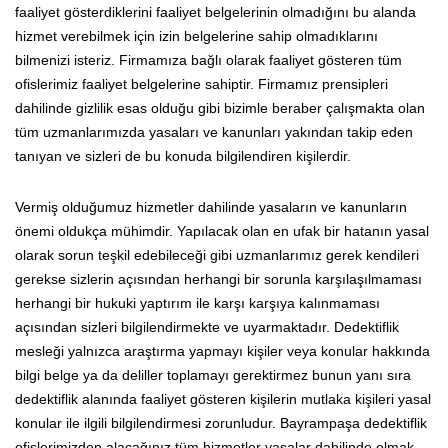
faaliyet gösterdiklerini faaliyet belgelerinin olmadığını bu alanda
hizmet verebilmek için izin belgelerine sahip olmadıklarını
bilmenizi isteriz. Firmamıza bağlı olarak faaliyet gösteren tüm
ofislerimiz faaliyet belgelerine sahiptir. Firmamız prensipleri
dahilinde gizlilik esas olduğu gibi bizimle beraber çalışmakta olan
tüm uzmanlarımızda yasaları ve kanunları yakından takip eden
tanıyan ve sizleri de bu konuda bilgilendiren kişilerdir.
Vermiş olduğumuz hizmetler dahilinde yasaların ve kanunların
önemi oldukça mühimdir. Yapılacak olan en ufak bir hatanın yasal
olarak sorun teşkil edebileceği gibi uzmanlarımız gerek kendileri
gerekse sizlerin açısından herhangi bir sorunla karşılaşılmaması
herhangi bir hukuki yaptırım ile karşı karşıya kalınmaması
açısından sizleri bilgilendirmekte ve uyarmaktadır. Dedektiflik
mesleği yalnızca araştırma yapmayı kişiler veya konular hakkında
bilgi belge ya da deliller toplamayı gerektirmez bunun yanı sıra
dedektiflik alanında faaliyet gösteren kişilerin mutlaka kişileri yasal
konular ile ilgili bilgilendirmesi zorunludur. Bayrampaşa dedektiflik
ofislerimizden alacağınız tüm hizmetler yasalar dahilinde olmak