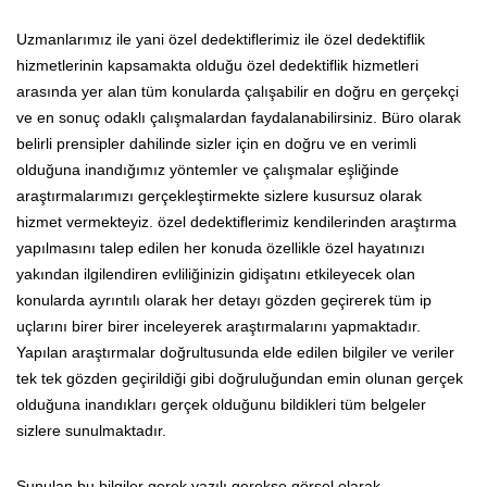
Uzmanlarımız ile yani özel dedektiflerimiz ile özel dedektiflik
hizmetlerinin kapsamakta olduğu özel dedektiflik hizmetleri
arasında yer alan tüm konularda çalışabilir en doğru en gerçekçi
ve en sonuç odaklı çalışmalardan faydalanabilirsiniz. Büro olarak
belirli prensipler dahilinde sizler için en doğru ve en verimli
olduğuna inandığımız yöntemler ve çalışmalar eşliğinde
araştırmalarımızı gerçekleştirmekte sizlere kusursuz olarak
hizmet vermekteyiz. özel dedektiflerimiz kendilerinden araştırma
yapılmasını talep edilen her konuda özellikle özel hayatınızı
yakından ilgilendiren evliliğinizin gidişatını etkileyecek olan
konularda ayrıntılı olarak her detayı gözden geçirerek tüm ip
uçlarını birer birer inceleyerek araştırmalarını yapmaktadır.
Yapılan araştırmalar doğrultusunda elde edilen bilgiler ve veriler
tek tek gözden geçirildiği gibi doğruluğundan emin olunan gerçek
olduğuna inandıkları gerçek olduğunu bildikleri tüm belgeler
sizlere sunulmaktadır.
Sunulan bu bilgiler gerek yazılı gerekse görsel olarak