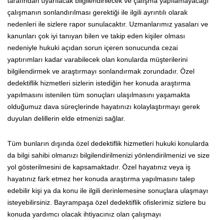
tarafından uyarılacak bilgilendirilecek ve çalışma yapılamayacağı
çalışmanın sonlandırılması gerektiği ile ilgili ayrıntılı olarak
nedenleri ile sizlere rapor sunulacaktır. Uzmanlarımız yasaları ve
kanunları çok iyi tanıyan bilen ve takip eden kişiler olması
nedeniyle hukuki açıdan sorun içeren sonucunda cezai
yaptırımları kadar varabilecek olan konularda müşterilerini
bilgilendirmek ve araştırmayı sonlandırmak zorundadır. Özel
dedektiflik hizmetleri sizlerin istediğin her konuda araştırma
yapılmasını istenilen tüm sonuçları ulaşılmasını yaşamakta
olduğumuz dava süreçlerinde hayatınızı kolaylaştırmayı gerek
duyulan delillerin elde etmenizi sağlar.
Tüm bunların dışında özel dedektiflik hizmetleri hukuki konularda
da bilgi sahibi olmanızı bilgilendirilmenizi yönlendirilmenizi ve size
yol gösterilmesini de kapsamaktadır. Özel hayatınız veya iş
hayatınız fark etmez her konuda araştırma yapılmasını talep
edebilir kişi ya da konu ile ilgili derinlemesine sonuçlara ulaşmayı
isteyebilirsiniz. Bayrampaşa özel dedektiflik ofislerimiz sizlere bu
konuda yardımcı olacak ihtiyacınız olan çalışmayı