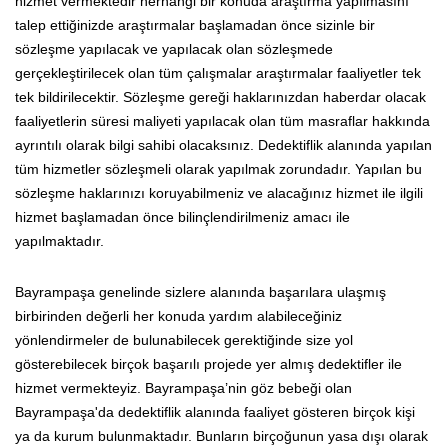
hizmet vermektedir herhangi bir konuda araştırma yapılmasını
talep ettiğinizde araştırmalar başlamadan önce sizinle bir
sözleşme yapılacak ve yapılacak olan sözleşmede
gerçekleştirilecek olan tüm çalışmalar araştırmalar faaliyetler tek
tek bildirilecektir. Sözleşme gereği haklarınızdan haberdar olacak
faaliyetlerin süresi maliyeti yapılacak olan tüm masraflar hakkında
ayrıntılı olarak bilgi sahibi olacaksınız. Dedektiflik alanında yapılan
tüm hizmetler sözleşmeli olarak yapılmak zorundadır. Yapılan bu
sözleşme haklarınızı koruyabilmeniz ve alacağınız hizmet ile ilgili
hizmet başlamadan önce bilinçlendirilmeniz amacı ile
yapılmaktadır.
Bayrampaşa genelinde sizlere alanında başarılara ulaşmış
birbirinden değerli her konuda yardım alabileceğiniz
yönlendirmeler de bulunabilecek gerektiğinde size yol
gösterebilecek birçok başarılı projede yer almış dedektifler ile
hizmet vermekteyiz. Bayrampaşa’nin göz bebeği olan
Bayrampaşa'da dedektiflik alanında faaliyet gösteren birçok kişi
ya da kurum bulunmaktadır. Bunların birçoğunun yasa dışı olarak