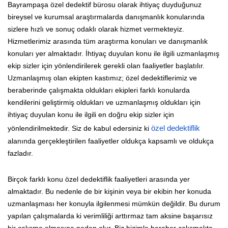
Bayrampaşa özel dedektif bürosu olarak ihtiyaç duyduğunuz
bireysel ve kurumsal araştırmalarda danışmanlık konularında
sizlere hızlı ve sonuç odaklı olarak hizmet vermekteyiz.
Hizmetlerimiz arasında tüm araştırma konuları ve danışmanlık
konuları yer almaktadır. İhtiyaç duyulan konu ile ilgili uzmanlaşmış
ekip sizler için yönlendirilerek gerekli olan faaliyetler başlatılır.
Uzmanlaşmış olan ekipten kastımız; özel dedektiflerimiz ve
beraberinde çalışmakta oldukları ekipleri farklı konularda
kendilerini geliştirmiş oldukları ve uzmanlaşmış oldukları için
ihtiyaç duyulan konu ile ilgili en doğru ekip sizler için
yönlendirilmektedir. Siz de kabul edersiniz ki
özel dedektiflik
alanında gerçekleştirilen faaliyetler oldukça kapsamlı ve oldukça
fazladır.
Birçok farklı konu özel dedektiflik faaliyetleri arasında yer
almaktadır. Bu nedenle de bir kişinin veya bir ekibin her konuda
uzmanlaşması her konuyla ilgilenmesi mümkün değildir. Bu durum
yapılan çalışmalarda ki verimliliği arttırmaz tam aksine başarısız
bir çalışma olmasına neden olur. Biz bizimle beraber çalışmakta