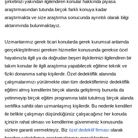
şirketinizi yakından ilgilendiren konular hakkında piyasa
araştırmasından tutunda birçok farklı konuya kadar
araştırmakta ve size araştırma sonucunda ayrıntılı olarak bilgi
aktarımında bulunmaktayız.
Uzmanlarımız gerek ticari konularda gerek kurumsal anlamda
gerçekleştirilmesi gereken hizmetler konusunda gerekse özel
hayatınızla ilgili ya da doğrudan beşeri ilişkilerinizi ilgilendiren bir
takım konular ile ilgili araştırma yapabilecek eğitime teknik ve
fiziki donanıma sahip kişilerdir. Özel dedektiflik alanında
çalışmalarımızı yürütmekte olan tüm dedektiflerimiz dedektiflik
eğitimi almış kendilerini birçok alanda geliştirmiş bununla da
yetinmeyip birçok eğitim programına tabii tutulmuş birçok alanda
sertifika sahibi olan uzmanlaşmış kişilerdir. Bu nedenle kendileri
ile birlikte çalışmayı düşündüğünüz çalışacağınız her konuda
içinizin rahat olması ve kendilerine güvenmeniz konusunda
sizlere garanti vermekteyiz. Biz
özel dedektif firması
olarak
beraber çalıştığımız araştırmalarınızı gerçekleştiren