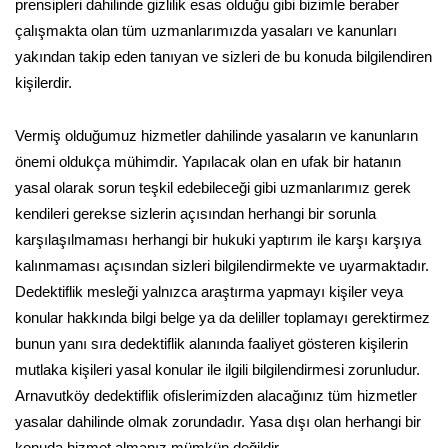
prensipleri dahilinde gizlilik esas olduğu gibi bizimle beraber
çalışmakta olan tüm uzmanlarımızda yasaları ve kanunları
yakından takip eden tanıyan ve sizleri de bu konuda bilgilendiren
kişilerdir.
Vermiş olduğumuz hizmetler dahilinde yasaların ve kanunların
önemi oldukça mühimdir. Yapılacak olan en ufak bir hatanın
yasal olarak sorun teşkil edebileceği gibi uzmanlarımız gerek
kendileri gerekse sizlerin açısından herhangi bir sorunla
karşılaşılmaması herhangi bir hukuki yaptırım ile karşı karşıya
kalınmaması açısından sizleri bilgilendirmekte ve uyarmaktadır.
Dedektiflik mesleği yalnızca araştırma yapmayı kişiler veya
konular hakkında bilgi belge ya da deliller toplamayı gerektirmez
bunun yanı sıra dedektiflik alanında faaliyet gösteren kişilerin
mutlaka kişileri yasal konular ile ilgili bilgilendirmesi zorunludur.
Arnavutköy dedektiflik ofislerimizden alacağınız tüm hizmetler
yasalar dahilinde olmak zorundadır. Yasa dışı olan herhangi bir
konuda hizmet almanız mümkün değildir.