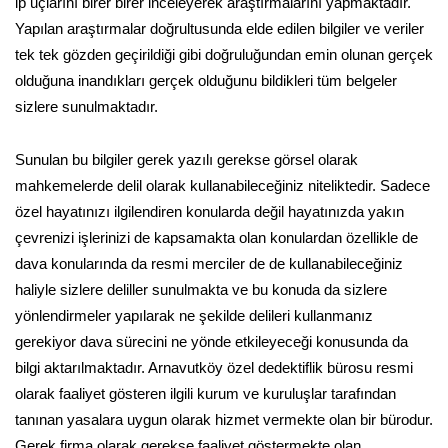
ip uçlarını birer birer inceleyerek araştırmalarını yapmaktadır.
Yapılan araştırmalar doğrultusunda elde edilen bilgiler ve veriler
tek tek gözden geçirildiği gibi doğruluğundan emin olunan gerçek
olduğuna inandıkları gerçek olduğunu bildikleri tüm belgeler
sizlere sunulmaktadır.
Sunulan bu bilgiler gerek yazılı gerekse görsel olarak
mahkemelerde delil olarak kullanabileceğiniz niteliktedir. Sadece
özel hayatınızı ilgilendiren konularda değil hayatınızda yakın
çevrenizi işlerinizi de kapsamakta olan konulardan özellikle de
dava konularında da resmi merciler de de kullanabileceğiniz
haliyle sizlere deliller sunulmakta ve bu konuda da sizlere
yönlendirmeler yapılarak ne şekilde delileri kullanmanız
gerekiyor dava sürecini ne yönde etkileyeceği konusunda da
bilgi aktarılmaktadır. Arnavutköy özel dedektiflik bürosu resmi
olarak faaliyet gösteren ilgili kurum ve kuruluşlar tarafından
tanınan yasalara uygun olarak hizmet vermekte olan bir bürodur.
Gerek firma olarak gerekse faaliyet göstermekte olan