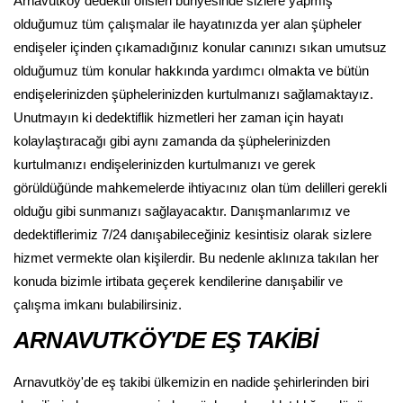
Arnavutköy dedektif ofisleri bünyesinde sizlere yapmış
olduğumuz tüm çalışmalar ile hayatınızda yer alan şüpheler
endişeler içinden çıkamadığınız konular canınızı sıkan umutsuz
olduğumuz tüm konular hakkında yardımcı olmakta ve bütün
endişelerinizden şüphelerinizden kurtulmanızı sağlamaktayız.
Unutmayın ki dedektiflik hizmetleri her zaman için hayatı
kolaylaştıracağı gibi aynı zamanda da şüphelerinizden
kurtulmanızı endişelerinizden kurtulmanızı ve gerek
görüldüğünde mahkemelerde ihtiyacınız olan tüm delilleri gerekli
olduğu gibi sunmanızı sağlayacaktır. Danışmanlarımız ve
dedektiflerimiz 7/24 danışabileceğiniz kesintisiz olarak sizlere
hizmet vermekte olan kişilerdir. Bu nedenle aklınıza takılan her
konuda bizimle irtibata geçerek kendilerine danışabilir ve
çalışma imkanı bulabilirsiniz.
ARNAVUTKÖY'DE EŞ TAKİBİ
Arnavutköy'de eş takibi ülkemizin en nadide şehirlerinden biri