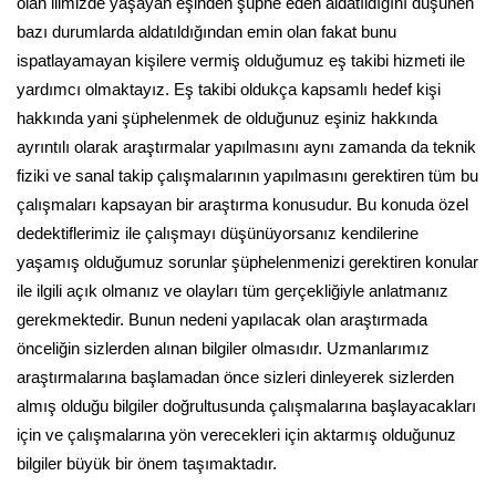
olan ilimizde yaşayan eşinden şüphe eden aldatıldığını düşünen
bazı durumlarda aldatıldığından emin olan fakat bunu
ispatlayamayan kişilere vermiş olduğumuz eş takibi hizmeti ile
yardımcı olmaktayız. Eş takibi oldukça kapsamlı hedef kişi
hakkında yani şüphelenmek de olduğunuz eşiniz hakkında
ayrıntılı olarak araştırmalar yapılmasını aynı zamanda da teknik
fiziki ve sanal takip çalışmalarının yapılmasını gerektiren tüm bu
çalışmaları kapsayan bir araştırma konusudur. Bu konuda özel
dedektiflerimiz ile çalışmayı düşünüyorsanız kendilerine
yaşamış olduğumuz sorunlar şüphelenmenizi gerektiren konular
ile ilgili açık olmanız ve olayları tüm gerçekliğiyle anlatmanız
gerekmektedir. Bunun nedeni yapılacak olan araştırmada
önceliğin sizlerden alınan bilgiler olmasıdır. Uzmanlarımız
araştırmalarına başlamadan önce sizleri dinleyerek sizlerden
almış olduğu bilgiler doğrultusunda çalışmalarına başlayacakları
için ve çalışmalarına yön verecekleri için aktarmış olduğunuz
bilgiler büyük bir önem taşımaktadır.