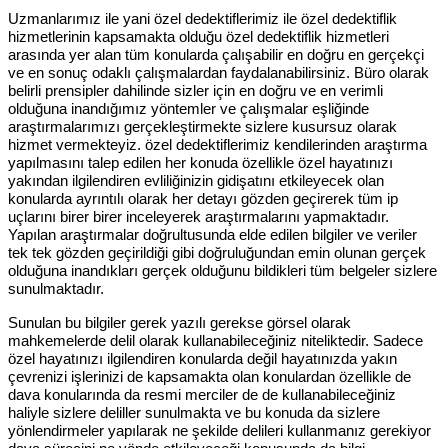
Uzmanlarımız ile yani özel dedektiflerimiz ile özel dedektiflik
hizmetlerinin kapsamakta olduğu özel dedektiflik hizmetleri
arasında yer alan tüm konularda çalışabilir en doğru en gerçekçi
ve en sonuç odaklı çalışmalardan faydalanabilirsiniz. Büro olarak
belirli prensipler dahilinde sizler için en doğru ve en verimli
olduğuna inandığımız yöntemler ve çalışmalar eşliğinde
araştırmalarımızı gerçekleştirmekte sizlere kusursuz olarak
hizmet vermekteyiz. özel dedektiflerimiz kendilerinden araştırma
yapılmasını talep edilen her konuda özellikle özel hayatınızı
yakından ilgilendiren evliliğinizin gidişatını etkileyecek olan
konularda ayrıntılı olarak her detayı gözden geçirerek tüm ip
uçlarını birer birer inceleyerek araştırmalarını yapmaktadır.
Yapılan araştırmalar doğrultusunda elde edilen bilgiler ve veriler
tek tek gözden geçirildiği gibi doğruluğundan emin olunan gerçek
olduğuna inandıkları gerçek olduğunu bildikleri tüm belgeler sizlere
sunulmaktadır.
Sunulan bu bilgiler gerek yazılı gerekse görsel olarak
mahkemelerde delil olarak kullanabileceğiniz niteliktedir. Sadece
özel hayatınızı ilgilendiren konularda değil hayatınızda yakın
çevrenizi işlerinizi de kapsamakta olan konulardan özellikle de
dava konularında da resmi merciler de de kullanabileceğiniz
haliyle sizlere deliller sunulmakta ve bu konuda da sizlere
yönlendirmeler yapılarak ne şekilde delileri kullanmanız gerekiyor