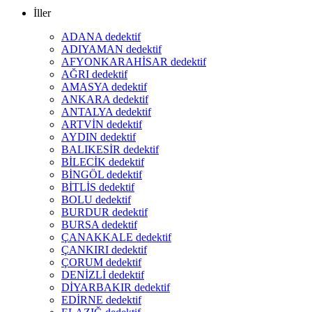
İller
ADANA dedektif
ADIYAMAN dedektif
AFYONKARAHİSAR dedektif
AĞRI dedektif
AMASYA dedektif
ANKARA dedektif
ANTALYA dedektif
ARTVİN dedektif
AYDIN dedektif
BALIKESİR dedektif
BİLECİK dedektif
BİNGÖL dedektif
BİTLİS dedektif
BOLU dedektif
BURDUR dedektif
BURSA dedektif
ÇANAKKALE dedektif
ÇANKIRI dedektif
ÇORUM dedektif
DENİZLİ dedektif
DİYARBAKIR dedektif
EDİRNE dedektif