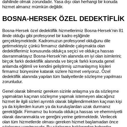
dahilinde olmak zorundadır. Yasa dışı olan herhangi bir konuda
hizmet almanız mümkün değildir.
BOSNA-HERSEK ÖZEL DEDEKTİFLİK
Bosna-Hersek özel dedektiflik hizmetlerimiz Bosna-Hersek’nin 81
ilinde olduğu gibi profesyonel bir kadro eşliğinde
gerçekleşmektedir. Kadromuzun profesyonel olduğunu dile
getirmekteyiz çünkü firmamız dahilinde çalışmakta olan
dedektiflerimiz konusunda oldukça seçici ve oldukça hassas
davranmaktayız Bosna-Hersek’nin alanında en iyi olan isimlerini;
birçok farklı dedektiflik alanında ve birçok farklı konuda genel
anlamda eğitimli ve kendini geliştirmiş uzmanlaşmış kişileri
firmamız bünyesine katarak sizlere hizmet veriyoruz. Özel
dedektiflik alanında yapılan tüm faaliyetlerde sözleşme yapılması
zorunludur.
Genel olarak bilmeniz gereken sizinle anlaşma ya da sözleşme
yapmaktan kaçınan sözleşme yapmak istemeyen alacağınız
hizmet ile ilgili sizleri ayrıntılı olarak bilgilendirmekten kaçınan kişi
ya da kişilerden kurum ya da kuruluşlardan uzak durmanız
gerektiğidir. Firmamız bu konuda oldukça hassas ve ehemmiyetli
olarak davranmakta ve gereğini yerine getirmektedir. Verilecek
olan tüm hizmetlerde olması gereken hizmet başlamadan önce
sözleşme yapılmasıdır. Bu sözleşme haklarından haberdar