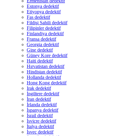
Ermenistan dedektif
Estonya dedektif
Etiyopya dedektif
Fas dedektif
Fildişi Sahili dedektif
Filipinler dedektif
Finlandiya dedektif
Fransa dedektif
Georgia dedektif
Gine dedektif
Güney Kore dedektif
Haiti dedektif
Hırvatistan dedektif
Hindistan dedektif
Hollanda dedektif
Hong Kong dedektif
Irak dedektif
İngiltere dedektif
İran dedektif
İrlanda dedektif
İspanya dedektif
İsrail dedektif
İsviçre dedektif
İtalya dedektif
İsveç dedektif