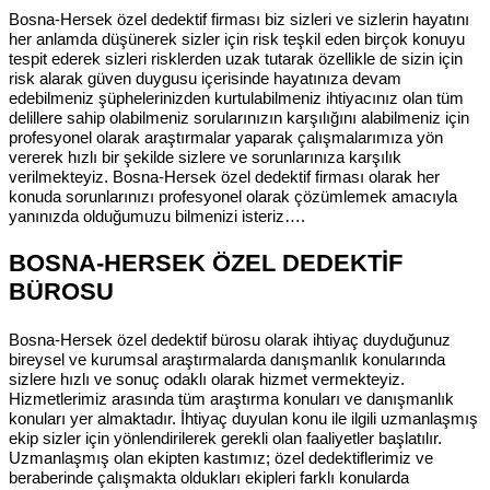
Bosna-Hersek özel dedektif firması biz sizleri ve sizlerin hayatını
her anlamda düşünerek sizler için risk teşkil eden birçok konuyu
tespit ederek sizleri risklerden uzak tutarak özellikle de sizin için
risk alarak güven duygusu içerisinde hayatınıza devam
edebilmeniz şüphelerinizden kurtulabilmeniz ihtiyacınız olan tüm
delillere sahip olabilmeniz sorularınızın karşılığını alabilmeniz için
profesyonel olarak araştırmalar yaparak çalışmalarımıza yön
vererek hızlı bir şekilde sizlere ve sorunlarınıza karşılık
verilmekteyiz. Bosna-Hersek özel dedektif firması olarak her
konuda sorunlarınızı profesyonel olarak çözümlemek amacıyla
yanınızda olduğumuzu bilmenizi isteriz….
BOSNA-HERSEK ÖZEL DEDEKTİF
BÜROSU
Bosna-Hersek özel dedektif bürosu olarak ihtiyaç duyduğunuz
bireysel ve kurumsal araştırmalarda danışmanlık konularında
sizlere hızlı ve sonuç odaklı olarak hizmet vermekteyiz.
Hizmetlerimiz arasında tüm araştırma konuları ve danışmanlık
konuları yer almaktadır. İhtiyaç duyulan konu ile ilgili uzmanlaşmış
ekip sizler için yönlendirilerek gerekli olan faaliyetler başlatılır.
Uzmanlaşmış olan ekipten kastımız; özel dedektiflerimiz ve
beraberinde çalışmakta oldukları ekipleri farklı konularda