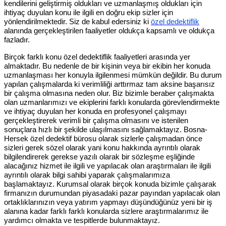
kendilerini geliştirmiş oldukları ve uzmanlaşmış oldukları için
ihtiyaç duyulan konu ile ilgili en doğru ekip sizler için
yönlendirilmektedir. Siz de kabul edersiniz ki
özel dedektiflik
alanında gerçekleştirilen faaliyetler oldukça kapsamlı ve oldukça
fazladır.
Birçok farklı konu özel dedektiflik faaliyetleri arasında yer
almaktadır. Bu nedenle de bir kişinin veya bir ekibin her konuda
uzmanlaşması her konuyla ilgilenmesi mümkün değildir. Bu durum
yapılan çalışmalarda ki verimliliği arttırmaz tam aksine başarısız
bir çalışma olmasına neden olur. Biz bizimle beraber çalışmakta
olan uzmanlarımızı ve ekiplerini farklı konularda görevlendirmekte
ve ihtiyaç duyulan her konuda en profesyonel çalışmayı
gerçekleştirerek verimli bir çalışma olmasını ve istenilen
sonuçlara hızlı bir şekilde ulaşılmasını sağlamaktayız. Bosna-
Hersek özel dedektif bürosu olarak sizlerle çalışmadan önce
sizleri gerek sözel olarak yani konu hakkında ayrıntılı olarak
bilgilendirerek gerekse yazılı olarak bir sözleşme eşliğinde
alacağınız hizmet ile ilgili ve yapılacak olan araştırmaları ile ilgili
ayrıntılı olarak bilgi sahibi yaparak çalışmalarımıza
başlamaktayız. Kurumsal olarak birçok konuda bizimle çalışarak
firmanızın durumundan piyasadaki pazar payından yapılacak olan
ortaklıklarınızın veya yatırım yapmayı düşündüğünüz yeni bir iş
alanına kadar farklı farklı konularda sizlere araştırmalarımız ile
yardımcı olmakta ve tespitlerde bulunmaktayız.