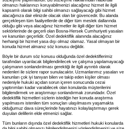
olmanızı haklarınızı koruyabilmenizi alacağınız hizmet ile ilgili
kapsamlı olarak bilgi sahibi olmanızı sağlayacağı gibi hizmet
alacağınıza dair elinizde olacak olan bir güvencedir. Bu alanda
gerçekleşen tüm faaliyetlerde de diğer tüm meslek dallarında
olduğu gibi veya alacağınız hizmetler ile ilgili diğer tüm hizmet
sektörlerinde de geçerli olan Bosna-Hersek Cumhuriyeti yasaları
ve kanunları geçerlidir. Özel dedektiflik alanında alacağınız
herhangi bir hizmet yasa dışı olmaz olamaz. Yasal olmayan bir
konuda hizmet almanız söz konusu değildir.
Böyle bir durum söz konusu olduğunda özel dedektiflerimiz
tarafından uyarılacak bilgilendirilecek ve çalışma yapılamayacağı
çalışmanın sonlandırılması gerektiği ile ilgili ayrıntılı olarak
nedenleri ile sizlere rapor sunulacaktır. Uzmanlarımız yasaları ve
kanunları çok iyi tanıyan bilen ve takip eden kişiler olması
nedeniyle hukuki açıdan sorun içeren sonucunda cezai
yaptırımları kadar varabilecek olan konularda müşterilerini
bilgilendirmek ve araştırmayı sonlandırmak zorundadır. Özel
dedektiflik hizmetleri sizlerin istediğin her konuda araştırma
yapılmasını istenilen tüm sonuçları ulaşılmasını yaşamakta
olduğumuz dava süreçlerinde hayatınızı kolaylaştırmayı gerek
duyulan delillerin elde etmenizi sağlar.
Tüm bunların dışında özel dedektiflik hizmetleri hukuki konularda
da bilgi sahibi olmanızı bilgilendirilmenizi yönlendirilmenizi ve size