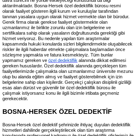
dava sürecini ne yönde etkileyeceği konusunda da bilgi
aktarılmaktadır. Bosna-Hersek özel dedektiflik bürosu resmi
olarak faaliyet gösteren ilgili kurum ve kuruluşlar tarafından
tanınan yasalara uygun olarak hizmet vermekte olan bir bürodur.
Gerek firma olarak gerekse faaliyet göstermekte olan
uzmanlarımız ile birlikte zorunlu olan izin belgelerine ve
sertifikalara sahip olarak yasaların doğrultusunda gerektiği gibi
hizmet veriyoruz. Bu nedenle yapılan tüm araştırmalar
kapsamında hukuki konularda sizleri bilgilendirmekte oluşabilecek
riskler ile ilgili haberdar etmekte çalışmalara başlamadan önce
sözleşme yapmakta ve fatura kesmekteyiz. Tüm bunlar
yapmamız gereken ve
özel dedektiflik
alanında dikkat edilmesi
gereken hususlardır. Özel dedektiflik alanında gerçekleşen tüm
faaliyetlerimizde çalışmakta olan uzmanlarımız üniversite mezunu
olup bu alanda eğitim almış ve faaliyet gösterebilmek için izin
belgelerine sahip olan kişilerdir. Gerçekçi çalışkan disiplinli gizliliği
esas alan dürüst ve güvenilir bir özel dedektiflik bürosu ile
çalışmak istiyorsanız konu ile ilgili bizimle irtibata geçmeniz
gerekecektir.
BOSNA-HERSEK ÖZEL DEDEKTİF
Bosna-Hersek özel dedektif şehrinizde ihtiyaç duyulan dedektiflik
hizmetleri dahilinde gerçekleştirilecek olan tüm araştırma
konularında profesyonel kadromuz ile özel dedektiflik ofislerimiz ile