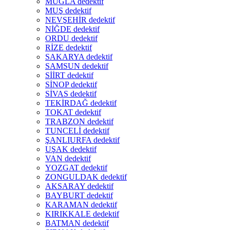
MUĞLA dedektif
MUŞ dedektif
NEVŞEHİR dedektif
NİĞDE dedektif
ORDU dedektif
RİZE dedektif
SAKARYA dedektif
SAMSUN dedektif
SİİRT dedektif
SİNOP dedektif
SİVAS dedektif
TEKİRDAĞ dedektif
TOKAT dedektif
TRABZON dedektif
TUNCELİ dedektif
ŞANLIURFA dedektif
UŞAK dedektif
VAN dedektif
YOZGAT dedektif
ZONGULDAK dedektif
AKSARAY dedektif
BAYBURT dedektif
KARAMAN dedektif
KIRIKKALE dedektif
BATMAN dedektif