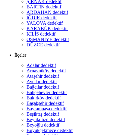
ŞIRNAK dedektif
BARTIN dedektif
ARDAHAN dedektif
IĞDIR dedektif
YALOVA dedektif
KARABÜK dedektif
KİLİS dedektif
OSMANİYE dedektif
DÜZCE dedektif
İlçeler
Adalar dedektif
Arnavutköy dedektif
Ataşehir dedektif
Avcılar dedektif
Bağcılar dedektif
Bahçelievler dedektif
Bakırköy dedektif
Başakşehir dedektif
Bayrampaşa dedektif
Beşiktaş dedektif
Beylikdüzü dedektif
Beyoğlu dedektif
Büyükçekmece dedektif