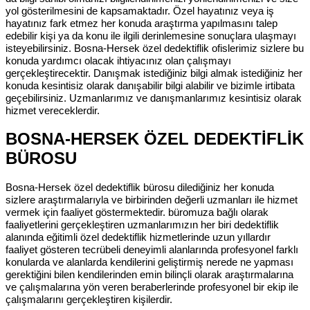
yol gösterilmesini de kapsamaktadır. Özel hayatınız veya iş
hayatınız fark etmez her konuda araştırma yapılmasını talep
edebilir kişi ya da konu ile ilgili derinlemesine sonuçlara ulaşmayı
isteyebilirsiniz. Bosna-Hersek özel dedektiflik ofislerimiz sizlere bu
konuda yardımcı olacak ihtiyacınız olan çalışmayı
gerçekleştirecektir. Danışmak istediğiniz bilgi almak istediğiniz her
konuda kesintisiz olarak danışabilir bilgi alabilir ve bizimle irtibata
geçebilirsiniz. Uzmanlarımız ve danışmanlarımız kesintisiz olarak
hizmet vereceklerdir.
BOSNA-HERSEK ÖZEL DEDEKTİFLİK
BÜROSU
Bosna-Hersek özel dedektiflik bürosu dilediğiniz her konuda
sizlere araştırmalarıyla ve birbirinden değerli uzmanları ile hizmet
vermek için faaliyet göstermektedir. büromuza bağlı olarak
faaliyetlerini gerçekleştiren uzmanlarımızın her biri dedektiflik
alanında eğitimli özel dedektiflik hizmetlerinde uzun yıllardır
faaliyet gösteren tecrübeli deneyimli alanlarında profesyonel farklı
konularda ve alanlarda kendilerini geliştirmiş nerede ne yapması
gerektiğini bilen kendilerinden emin bilinçli olarak araştırmalarına
ve çalışmalarına yön veren beraberlerinde profesyonel bir ekip ile
çalışmalarını gerçekleştiren kişilerdir.