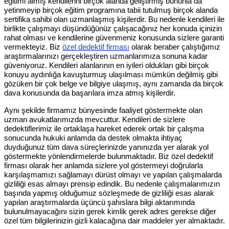
eğitimi almış kendilerini birçok alanda geliştirmiş bununla da
yetinmeyip birçok eğitim programına tabii tutulmuş birçok alanda
sertifika sahibi olan uzmanlaşmış kişilerdir. Bu nedenle kendileri ile
birlikte çalışmayı düşündüğünüz çalışacağınız her konuda içinizin
rahat olması ve kendilerine güvenmeniz konusunda sizlere garanti
vermekteyiz. Biz
özel dedektif firması
olarak beraber çalıştığımız
araştırmalarınızı gerçekleştiren uzmanlarımıza sonuna kadar
güveniyoruz. Kendileri alanlarının en iyileri oldukları gibi birçok
konuyu aydınlığa kavuşturmuş ulaşılması mümkün değilmiş gibi
gözüken bir çok belge ve bilgiye ulaşmış, aynı zamanda da birçok
dava konusunda da başarılara imza atmış kişilerdir.
Aynı şekilde firmamız bünyesinde faaliyet göstermekte olan
uzman avukatlarımızda mevcuttur. Kendileri de sizlere
dedektiflerimiz ile ortaklaşa hareket ederek ortak bir çalışma
sonucunda hukuki anlamda da destek olmakta ihtiyaç
duyduğunuz tüm dava süreçlerinizde yanınızda yer alarak yol
göstermekte yönlendirmelerde bulunmaktadır. Biz özel dedektif
firması olarak her anlamda sizlere yol göstermeyi doğrularla
karşılaşmamızı sağlamayı dürüst olmayı ve yapılan çalışmalarda
gizliliği esas almayı prensip edindik. Bu nedenle çalışmalarımızın
başında yapmış olduğumuz sözleşmede de gizliliği esas alarak
yapılan araştırmalarda üçüncü şahıslara bilgi aktarımında
bulunulmayacağını sizin gerek kimlik gerek adres gerekse diğer
özel tüm bilgilerinizin gizli kalacağına dair maddeler yer almaktadır.