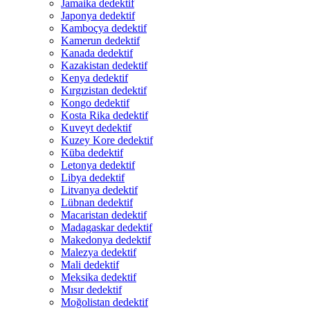
Jamaika dedektif
Japonya dedektif
Kamboçya dedektif
Kamerun dedektif
Kanada dedektif
Kazakistan dedektif
Kenya dedektif
Kırgızistan dedektif
Kongo dedektif
Kosta Rika dedektif
Kuveyt dedektif
Kuzey Kore dedektif
Küba dedektif
Letonya dedektif
Libya dedektif
Litvanya dedektif
Lübnan dedektif
Macaristan dedektif
Madagaskar dedektif
Makedonya dedektif
Malezya dedektif
Mali dedektif
Meksika dedektif
Mısır dedektif
Moğolistan dedektif