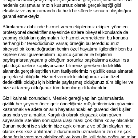
nedenle çalışmalarımızın kusursuz olarak gerçekleştiği gibi
eksiksiz ve aynı zamanda da hızlı bir sürede sonuca ulaşıldığını
garanti etmekteyiz.
Bürolarımız dahilinde hizmet veren ekiplerimiz ekipleri yöneten
profesyonel dedektifler sayesinde sizlere bireysel konularda da
yapmış oldukları çalışmaları ile hizmet vermektedir. bu konuda
herhangi bir tereddüdünüz varsa; örneğin bu tereddüdünüz
bireysel bir konu doğrudan benim özel hayatımı ilgilendirir ben bu
kişilere nasıl güvenebilirim üçüncü şahıslar ile bilgilerini
paylaşırlarsa yaşamış olduğum sorunlar başkalarına aktarılırsa
gibi düşüncelere kapılıyorsanız bilmeniz gereken dedektiflik
alanında gerçekleştirilen tüm faaliyetlerimizin gizlilik esas alınarak
gerçekleştirildiğidir. Hizmet vermekte olduğumuz alan özel
dedektiflik olduğu için bizimle paylaşmış olduğunuz tüm bilgiler ve
bize aktarmış olduğunuz tüm konular gizli kalacaktır.
Gizli kalmak zorundadır. Meslek gereği yapılan çalışmalarda
gizlilik her şeyden önce gelir önceliğimiz müşterilerimizin güvenini
kazanmak ve adeta onların hayatlarındaki en güvendikleri kişiler
arasında yer almaktır. Karşılıklı olarak oluşacak olan güven
sayesinde istenilen sonuçlara ulaşılması çok daha kolay olacaktır.
Bunun nedeni ise sizlerin bize açık olmanız ve bütün olayları net
olarak eksiksiz anlatmanız durumunda uzmanlarımızın size çok
daha fazla yardımcı olabileceği ve konu ile ilgili daha doğru adımlar