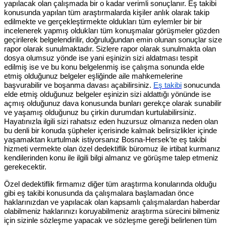
yapılacak olan çalışmada bir o kadar verimli sonuçlanır. Eş takibi
konusunda yapılan tüm araştırmalarda kişiler anlık olarak takip
edilmekte ve gerçekleştirmekte oldukları tüm eylemler bir bir
incelenerek yapmış oldukları tüm konuşmalar görüşmeler gözden
geçirilerek belgelendirilir, doğruluğundan emin olunan sonuçlar size
rapor olarak sunulmaktadır. Sizlere rapor olarak sunulmakta olan
dosya olumsuz yönde ise yani eşinizin sizi aldatması tespit
edilmiş ise ve bu konu belgelenmiş ise çalışma sonunda elde
etmiş olduğunuz belgeler eşliğinde aile mahkemelerine
başvurabilir ve boşanma davası açabilirsiniz.
Eş takibi
sonucunda
elde etmiş olduğunuz belgeler eşinizin sizi aldattığı yönünde ise
açmış olduğunuz dava konusunda bunları gerekçe olarak sunabilir
ve yaşamış olduğunuz bu çirkin durumdan kurtulabilirsiniz.
Hayatınızla ilgili sizi rahatsız eden huzursuz olmanıza neden olan
bu denli bir konuda şüpheler içerisinde kalmak belirsizlikler içinde
yaşamaktan kurtulmak istiyorsanız Bosna-Hersek'te eş takibi
hizmeti vermekte olan özel dedektiflik büromuz ile irtibat kurmanız
kendilerinden konu ile ilgili bilgi almanız ve görüşme talep etmeniz
gerekecektir.
Özel dedektiflik firmamız diğer tüm araştırma konularında olduğu
gibi eş takibi konusunda da çalışmalara başlamadan önce
haklarınızdan ve yapılacak olan kapsamlı çalışmalardan haberdar
olabilmeniz haklarınızı koruyabilmeniz araştırma sürecini bilmeniz
için sizinle sözleşme yapacak ve sözleşme gereği belirlenen tüm