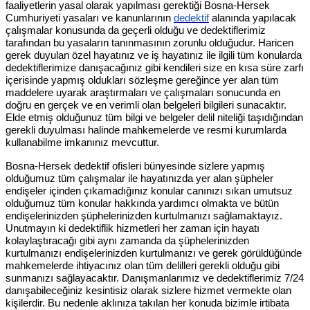
faaliyetlerin yasal olarak yapılması gerektiği Bosna-Hersek
Cumhuriyeti yasaları ve kanunlarının
dedektif
alanında yapılacak
çalışmalar konusunda da geçerli olduğu ve dedektiflerimiz
tarafından bu yasaların tanınmasının zorunlu olduğudur. Haricen
gerek duyulan özel hayatınız ve iş hayatınız ile ilgili tüm konularda
dedektiflerimize danışacağınız gibi kendileri size en kısa süre zarfı
içerisinde yapmış oldukları sözleşme gereğince yer alan tüm
maddelere uyarak araştırmaları ve çalışmaları sonucunda en
doğru en gerçek ve en verimli olan belgeleri bilgileri sunacaktır.
Elde etmiş olduğunuz tüm bilgi ve belgeler delil niteliği taşıdığından
gerekli duyulması halinde mahkemelerde ve resmi kurumlarda
kullanabilme imkanınız mevcuttur.
Bosna-Hersek dedektif ofisleri bünyesinde sizlere yapmış
olduğumuz tüm çalışmalar ile hayatınızda yer alan şüpheler
endişeler içinden çıkamadığınız konular canınızı sıkan umutsuz
olduğumuz tüm konular hakkında yardımcı olmakta ve bütün
endişelerinizden şüphelerinizden kurtulmanızı sağlamaktayız.
Unutmayın ki dedektiflik hizmetleri her zaman için hayatı
kolaylaştıracağı gibi aynı zamanda da şüphelerinizden
kurtulmanızı endişelerinizden kurtulmanızı ve gerek görüldüğünde
mahkemelerde ihtiyacınız olan tüm delilleri gerekli olduğu gibi
sunmanızı sağlayacaktır. Danışmanlarımız ve dedektiflerimiz 7/24
danışabileceğiniz kesintisiz olarak sizlere hizmet vermekte olan
kişilerdir. Bu nedenle aklınıza takılan her konuda bizimle irtibata