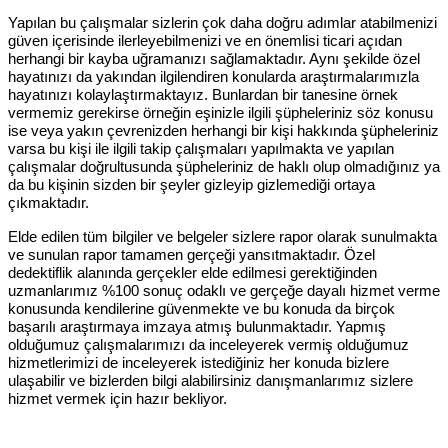
Yapılan bu çalışmalar sizlerin çok daha doğru adımlar atabilmenizi
güven içerisinde ilerleyebilmenizi ve en önemlisi ticari açıdan
herhangi bir kayba uğramanızı sağlamaktadır. Aynı şekilde özel
hayatınızı da yakından ilgilendiren konularda araştırmalarımızla
hayatınızı kolaylaştırmaktayız. Bunlardan bir tanesine örnek
vermemiz gerekirse örneğin eşinizle ilgili şüpheleriniz söz konusu
ise veya yakın çevrenizden herhangi bir kişi hakkında şüpheleriniz
varsa bu kişi ile ilgili takip çalışmaları yapılmakta ve yapılan
çalışmalar doğrultusunda şüpheleriniz de haklı olup olmadığınız ya
da bu kişinin sizden bir şeyler gizleyip gizlemediği ortaya
çıkmaktadır.
Elde edilen tüm bilgiler ve belgeler sizlere rapor olarak sunulmakta
ve sunulan rapor tamamen gerçeği yansıtmaktadır. Özel
dedektiflik alanında gerçekler elde edilmesi gerektiğinden
uzmanlarımız %100 sonuç odaklı ve gerçeğe dayalı hizmet verme
konusunda kendilerine güvenmekte ve bu konuda da birçok
başarılı araştırmaya imzaya atmış bulunmaktadır. Yapmış
olduğumuz çalışmalarımızı da inceleyerek vermiş olduğumuz
hizmetlerimizi de inceleyerek istediğiniz her konuda bizlere
ulaşabilir ve bizlerden bilgi alabilirsiniz danışmanlarımız sizlere
hizmet vermek için hazır bekliyor.