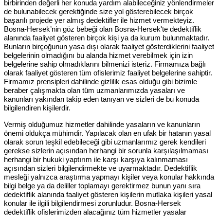
birbirinden değerli her konuda yardım alabileceğiniz yönlendirmeler
de bulunabilecek gerektiğinde size yol gösterebilecek birçok
başarılı projede yer almış dedektifler ile hizmet vermekteyiz.
Bosna-Hersek’nin göz bebeği olan Bosna-Hersek'te dedektiflik
alanında faaliyet gösteren birçok kişi ya da kurum bulunmaktadır.
Bunların birçoğunun yasa dışı olarak faaliyet gösterdiklerini faaliyet
belgelerinin olmadığını bu alanda hizmet verebilmek için izin
belgelerine sahip olmadıklarını bilmenizi isteriz. Firmamıza bağlı
olarak faaliyet gösteren tüm ofislerimiz faaliyet belgelerine sahiptir.
Firmamız prensipleri dahilinde gizlilik esas olduğu gibi bizimle
beraber çalışmakta olan tüm uzmanlarımızda yasaları ve
kanunları yakından takip eden tanıyan ve sizleri de bu konuda
bilgilendiren kişilerdir.
Vermiş olduğumuz hizmetler dahilinde yasaların ve kanunların
önemi oldukça mühimdir. Yapılacak olan en ufak bir hatanın yasal
olarak sorun teşkil edebileceği gibi uzmanlarımız gerek kendileri
gerekse sizlerin açısından herhangi bir sorunla karşılaşılmaması
herhangi bir hukuki yaptırım ile karşı karşıya kalınmaması
açısından sizleri bilgilendirmekte ve uyarmaktadır. Dedektiflik
mesleği yalnızca araştırma yapmayı kişiler veya konular hakkında
bilgi belge ya da deliller toplamayı gerektirmez bunun yanı sıra
dedektiflik alanında faaliyet gösteren kişilerin mutlaka kişileri yasal
konular ile ilgili bilgilendirmesi zorunludur. Bosna-Hersek
dedektiflik ofislerimizden alacağınız tüm hizmetler yasalar