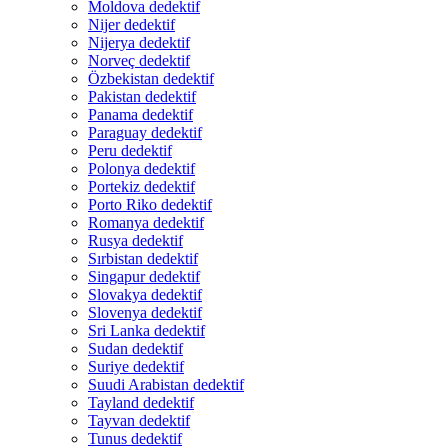
Moldova dedektif
Nijer dedektif
Nijerya dedektif
Norveç dedektif
Özbekistan dedektif
Pakistan dedektif
Panama dedektif
Paraguay dedektif
Peru dedektif
Polonya dedektif
Portekiz dedektif
Porto Riko dedektif
Romanya dedektif
Rusya dedektif
Sırbistan dedektif
Singapur dedektif
Slovakya dedektif
Slovenya dedektif
Sri Lanka dedektif
Sudan dedektif
Suriye dedektif
Suudi Arabistan dedektif
Tayland dedektif
Tayvan dedektif
Tunus dedektif