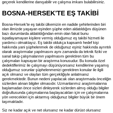
geçerek kendilerine danışabilir ve çalışma imkanı bulabilirsiniz.
BOSNA-HERSEK'TE EŞ TAKİBİ
Bosna-Hersek'te eş takibi ülkemizin en nadide şehirlerinden biri
olan ilimizde yaşayan eşinden şüphe eden aldatıldığını düşünen
bazı durumlarda aldatıldığından emin olan fakat bunu
ispatlayamayan kişilere vermiş olduğumuz eş takibi hizmeti ile
yardımcı olmaktayız. Eş takibi oldukça kapsamlı hedef kişi
hakkında yani şüphelenmek de olduğunuz eşiniz hakkında ayrıntılı
olarak araştırmalar yapılmasını aynı zamanda da teknik fiziki ve
sanal takip çalışmalarının yapılmasını gerektiren tüm bu
çalışmaları kapsayan bir araştırma konusudur. Bu konuda özel
dedektiflerimiz ile çalışmayı düşünüyorsanız kendilerine yaşamış
olduğumuz sorunlar şüphelenmenizi gerektiren konular ile ilgili
açık olmanız ve olayları tüm gerçekliğiyle anlatmanız
gerekmektedir. Bunun nedeni yapılacak olan araştırmada önceliğin
sizlerden alınan bilgiler olmasıdır. Uzmanlarımız araştırmalarına
başlamadan önce sizleri dinleyerek sizlerden almış olduğu bilgiler
doğrultusunda çalışmalarına başlayacakları için ve çalışmalarına
yön verecekleri için aktarmış olduğunuz bilgiler büyük bir önem
taşımaktadır.
Siz ne kadar açık ve net olursanız ne kadar dürüst olursanız