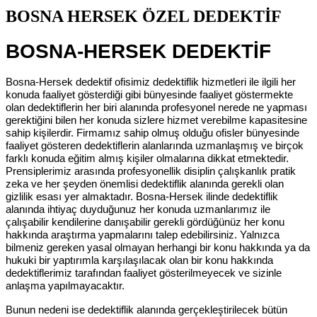
BOSNA HERSEK ÖZEL DEDEKTİF
BOSNA-HERSEK DEDEKTİF
Bosna-Hersek dedektif ofisimiz dedektiflik hizmetleri ile ilgili her
konuda faaliyet gösterdiği gibi bünyesinde faaliyet göstermekte
olan dedektiflerin her biri alanında profesyonel nerede ne yapması
gerektiğini bilen her konuda sizlere hizmet verebilme kapasitesine
sahip kişilerdir. Firmamız sahip olmuş olduğu ofisler bünyesinde
faaliyet gösteren dedektiflerin alanlarında uzmanlaşmış ve birçok
farklı konuda eğitim almış kişiler olmalarına dikkat etmektedir.
Prensiplerimiz arasında profesyonellik disiplin çalışkanlık pratik
zeka ve her şeyden önemlisi dedektiflik alanında gerekli olan
gizlilik esası yer almaktadır. Bosna-Hersek ilinde dedektiflik
alanında ihtiyaç duyduğunuz her konuda uzmanlarımız ile
çalışabilir kendilerine danışabilir gerekli gördüğünüz her konu
hakkında araştırma yapmalarını talep edebilirsiniz. Yalnızca
bilmeniz gereken yasal olmayan herhangi bir konu hakkında ya da
hukuki bir yaptırımla karşılaşılacak olan bir konu hakkında
dedektiflerimiz tarafından faaliyet gösterilmeyecek ve sizinle
anlaşma yapılmayacaktır.
Bunun nedeni ise dedektiflik alanında gerçekleştirilecek bütün