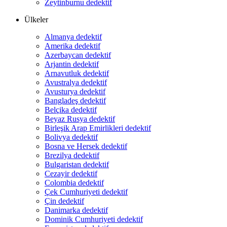
Zeytinburnu dedektif
Ülkeler
Almanya dedektif
Amerika dedektif
Azerbaycan dedektif
Arjantin dedektif
Arnavutluk dedektif
Avustralya dedektif
Avusturya dedektif
Bangladeş dedektif
Belçika dedektif
Beyaz Rusya dedektif
Birleşik Arap Emirlikleri dedektif
Bolivya dedektif
Bosna ve Hersek dedektif
Brezilya dedektif
Bulgaristan dedektif
Cezayir dedektif
Colombia dedektif
Çek Cumhuriyeti dedektif
Çin dedektif
Danimarka dedektif
Dominik Cumhuriyeti dedektif