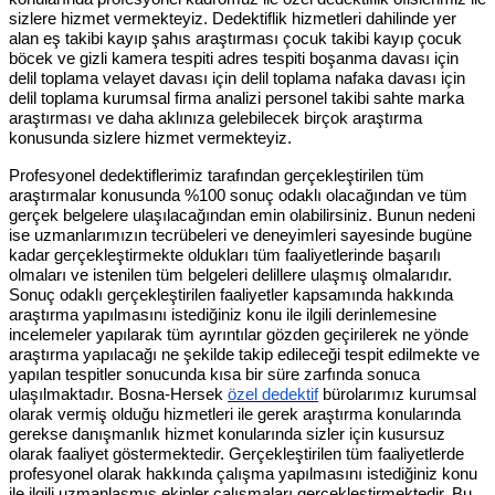
sizlere hizmet vermekteyiz. Dedektiflik hizmetleri dahilinde yer
alan eş takibi kayıp şahıs araştırması çocuk takibi kayıp çocuk
böcek ve gizli kamera tespiti adres tespiti boşanma davası için
delil toplama velayet davası için delil toplama nafaka davası için
delil toplama kurumsal firma analizi personel takibi sahte marka
araştırması ve daha aklınıza gelebilecek birçok araştırma
konusunda sizlere hizmet vermekteyiz.
Profesyonel dedektiflerimiz tarafından gerçekleştirilen tüm
araştırmalar konusunda %100 sonuç odaklı olacağından ve tüm
gerçek belgelere ulaşılacağından emin olabilirsiniz. Bunun nedeni
ise uzmanlarımızın tecrübeleri ve deneyimleri sayesinde bugüne
kadar gerçekleştirmekte oldukları tüm faaliyetlerinde başarılı
olmaları ve istenilen tüm belgeleri delillere ulaşmış olmalarıdır.
Sonuç odaklı gerçekleştirilen faaliyetler kapsamında hakkında
araştırma yapılmasını istediğiniz konu ile ilgili derinlemesine
incelemeler yapılarak tüm ayrıntılar gözden geçirilerek ne yönde
araştırma yapılacağı ne şekilde takip edileceği tespit edilmekte ve
yapılan tespitler sonucunda kısa bir süre zarfında sonuca
ulaşılmaktadır. Bosna-Hersek
özel dedektif
bürolarımız kurumsal
olarak vermiş olduğu hizmetleri ile gerek araştırma konularında
gerekse danışmanlık hizmet konularında sizler için kusursuz
olarak faaliyet göstermektedir. Gerçekleştirilen tüm faaliyetlerde
profesyonel olarak hakkında çalışma yapılmasını istediğiniz konu
ile ilgili uzmanlaşmış ekipler çalışmaları gerçekleştirmektedir. Bu