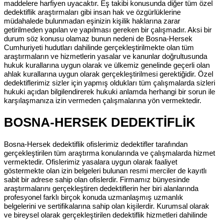
maddelere harfiyen uyacaktır. Eş takibi konusunda diğer tüm özel
dedektiflik araştırmaları gibi insan hak ve özgürlüklerine
müdahalede bulunmadan eşinizin kişilik haklarına zarar
getirilmeden yapılan ve yapılması gereken bir çalışmadır. Aksi bir
durum söz konusu olamaz bunun nedeni de Bosna-Hersek
Cumhuriyeti hudutları dahilinde gerçekleştirilmekte olan tüm
araştırmaların ve hizmetlerin yasalar ve kanunlar doğrultusunda
hukuk kurallarına uygun olarak ve ülkemiz genelinde geçerli olan
ahlak kurallarına uygun olarak gerçekleştirilmesi gerektiğidir. Özel
dedektiflerimiz sizler için yapmış oldukları tüm çalışmalarda sizleri
hukuki açıdan bilgilendirerek hukuki anlamda herhangi bir sorun ile
karşılaşmanıza izin vermeden çalışmalarına yön vermektedir.
BOSNA-HERSEK DEDEKTİFLİK
Bosna-Hersek dedektiflik ofislerimiz dedektifler tarafından
gerçekleştirilen tüm araştırma konularında ve çalışmalarda hizmet
vermektedir. Ofislerimiz yasalara uygun olarak faaliyet
göstermekte olan izin belgeleri bulunan resmi merciler de kayıtlı
sabit bir adrese sahip olan ofislerdir. Firmamız bünyesinde
araştırmalarını gerçekleştiren dedektiflerin her biri alanlarında
profesyonel farklı birçok konuda uzmanlaşmış uzmanlık
belgelerini ve sertifikalarına sahip olan kişilerdir. Kurumsal olarak
ve bireysel olarak gerçekleştirilen dedektiflik hizmetleri dahilinde