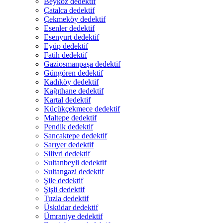
Beykoz dedektif
Çatalca dedektif
Çekmeköy dedektif
Esenler dedektif
Esenyurt dedektif
Eyüp dedektif
Fatih dedektif
Gaziosmanpaşa dedektif
Güngören dedektif
Kadıköy dedektif
Kağıthane dedektif
Kartal dedektif
Küçükçekmece dedektif
Maltepe dedektif
Pendik dedektif
Sancaktepe dedektif
Sarıyer dedektif
Silivri dedektif
Sultanbeyli dedektif
Sultangazi dedektif
Şile dedektif
Şişli dedektif
Tuzla dedektif
Üsküdar dedektif
Ümraniye dedektif