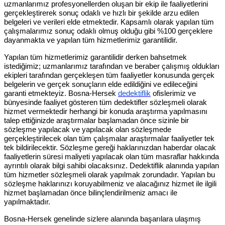
uzmanlarımız profesyonellerden oluşan bir ekip ile faaliyetlerini
gerçekleştirerek sonuç odaklı ve hızlı bir şekilde arzu edilen
belgeleri ve verileri elde etmektedir. Kapsamlı olarak yapılan tüm
çalışmalarımız sonuç odaklı olmuş olduğu gibi %100 gerçeklere
dayanmakta ve yapılan tüm hizmetlerimiz garantilidir.
Yapılan tüm hizmetlerimiz garantilidir derken bahsetmek
istediğimiz; uzmanlarımız tarafından ve beraber çalışmış oldukları
ekipleri tarafından gerçekleşen tüm faaliyetler konusunda gerçek
belgelerin ve gerçek sonuçların elde edildiğini ve edileceğini
garanti etmekteyiz. Bosna-Hersek
dedektiflik
ofislerimiz ve
bünyesinde faaliyet gösteren tüm dedektifler sözleşmeli olarak
hizmet vermektedir herhangi bir konuda araştırma yapılmasını
talep ettiğinizde araştırmalar başlamadan önce sizinle bir
sözleşme yapılacak ve yapılacak olan sözleşmede
gerçekleştirilecek olan tüm çalışmalar araştırmalar faaliyetler tek
tek bildirilecektir. Sözleşme gereği haklarınızdan haberdar olacak
faaliyetlerin süresi maliyeti yapılacak olan tüm masraflar hakkında
ayrıntılı olarak bilgi sahibi olacaksınız. Dedektiflik alanında yapılan
tüm hizmetler sözleşmeli olarak yapılmak zorundadır. Yapılan bu
sözleşme haklarınızı koruyabilmeniz ve alacağınız hizmet ile ilgili
hizmet başlamadan önce bilinçlendirilmeniz amacı ile
yapılmaktadır.
Bosna-Hersek genelinde sizlere alanında başarılara ulaşmış