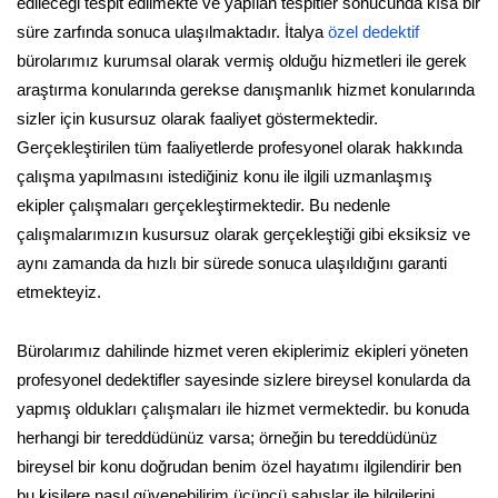
edileceği tespit edilmekte ve yapılan tespitler sonucunda kısa bir
süre zarfında sonuca ulaşılmaktadır. İtalya
özel dedektif
bürolarımız kurumsal olarak vermiş olduğu hizmetleri ile gerek
araştırma konularında gerekse danışmanlık hizmet konularında
sizler için kusursuz olarak faaliyet göstermektedir.
Gerçekleştirilen tüm faaliyetlerde profesyonel olarak hakkında
çalışma yapılmasını istediğiniz konu ile ilgili uzmanlaşmış
ekipler çalışmaları gerçekleştirmektedir. Bu nedenle
çalışmalarımızın kusursuz olarak gerçekleştiği gibi eksiksiz ve
aynı zamanda da hızlı bir sürede sonuca ulaşıldığını garanti
etmekteyiz.
Bürolarımız dahilinde hizmet veren ekiplerimiz ekipleri yöneten
profesyonel dedektifler sayesinde sizlere bireysel konularda da
yapmış oldukları çalışmaları ile hizmet vermektedir. bu konuda
herhangi bir tereddüdünüz varsa; örneğin bu tereddüdünüz
bireysel bir konu doğrudan benim özel hayatımı ilgilendirir ben
bu kişilere nasıl güvenebilirim üçüncü şahıslar ile bilgilerini