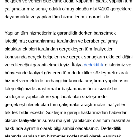
belgeleri ve verileri elde etmektedir. Kapsamlı olarak yapılan tüm
çalışmalarımız sonuç odaklı olmuş olduğu gibi %100 gerçeklere
dayanmakta ve yapılan tüm hizmetlerimiz garantilidir.
Yapılan tüm hizmetlerimiz garantilidir derken bahsetmek
istediğimiz; uzmanlarımız tarafından ve beraber çalışmış
oldukları ekipleri tarafından gerçekleşen tüm faaliyetler
konusunda gerçek belgelerin ve gerçek sonuçların elde edildiğini
ve edileceğini garanti etmekteyiz. İtalya
dedektiflik
ofislerimiz ve
bünyesinde faaliyet gösteren tüm dedektifler sözleşmeli olarak
hizmet vermektedir herhangi bir konuda araştırma yapılmasını
talep ettiğinizde araştırmalar başlamadan önce sizinle bir
sözleşme yapılacak ve yapılacak olan sözleşmede
gerçekleştirilecek olan tüm çalışmalar araştırmalar faaliyetler
tek tek bildirilecektir. Sözleşme gereği haklarınızdan haberdar
olacak faaliyetlerin süresi maliyeti yapılacak olan tüm masraflar
hakkında ayrıntılı olarak bilgi sahibi olacaksınız. Dedektiflik
alanında yapılan tüm hizmetler sözleşmeli olarak yapılmak