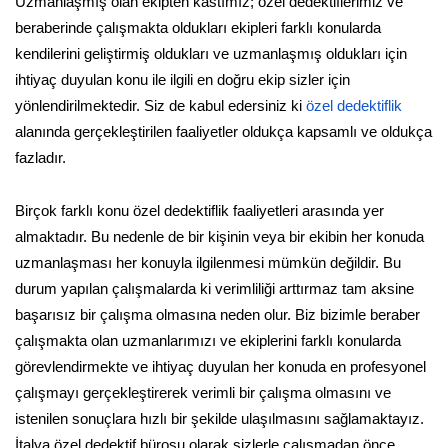
Uzmanlaşmış olan ekipten kastımız; özel dedektiflerimiz ve
beraberinde çalışmakta oldukları ekipleri farklı konularda
kendilerini geliştirmiş oldukları ve uzmanlaşmış oldukları için
ihtiyaç duyulan konu ile ilgili en doğru ekip sizler için
yönlendirilmektedir. Siz de kabul edersiniz ki
özel dedektiflik
alanında gerçekleştirilen faaliyetler oldukça kapsamlı ve oldukça
fazladır.
Birçok farklı konu özel dedektiflik faaliyetleri arasında yer
almaktadır. Bu nedenle de bir kişinin veya bir ekibin her konuda
uzmanlaşması her konuyla ilgilenmesi mümkün değildir. Bu
durum yapılan çalışmalarda ki verimliliği arttırmaz tam aksine
başarısız bir çalışma olmasına neden olur. Biz bizimle beraber
çalışmakta olan uzmanlarımızı ve ekiplerini farklı konularda
görevlendirmekte ve ihtiyaç duyulan her konuda en profesyonel
çalışmayı gerçekleştirerek verimli bir çalışma olmasını ve
istenilen sonuçlara hızlı bir şekilde ulaşılmasını sağlamaktayız.
İtalya özel dedektif bürosu olarak sizlerle çalışmadan önce