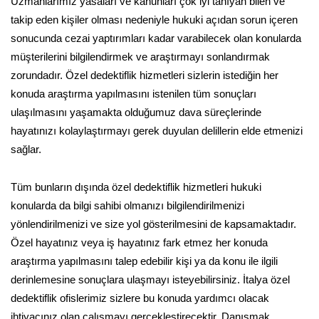
Uzmanlarımız yasaları ve kanunları çok iyi tanıyan bilen ve
takip eden kişiler olması nedeniyle hukuki açıdan sorun içeren
sonucunda cezai yaptırımları kadar varabilecek olan konularda
müşterilerini bilgilendirmek ve araştırmayı sonlandırmak
zorundadır. Özel dedektiflik hizmetleri sizlerin istediğin her
konuda araştırma yapılmasını istenilen tüm sonuçları
ulaşılmasını yaşamakta olduğumuz dava süreçlerinde
hayatınızı kolaylaştırmayı gerek duyulan delillerin elde etmenizi
sağlar.
Tüm bunların dışında özel dedektiflik hizmetleri hukuki
konularda da bilgi sahibi olmanızı bilgilendirilmenizi
yönlendirilmenizi ve size yol gösterilmesini de kapsamaktadır.
Özel hayatınız veya iş hayatınız fark etmez her konuda
araştırma yapılmasını talep edebilir kişi ya da konu ile ilgili
derinlemesine sonuçlara ulaşmayı isteyebilirsiniz. İtalya özel
dedektiflik ofislerimiz sizlere bu konuda yardımcı olacak
ihtiyacınız olan çalışmayı gerçekleştirecektir. Danışmak