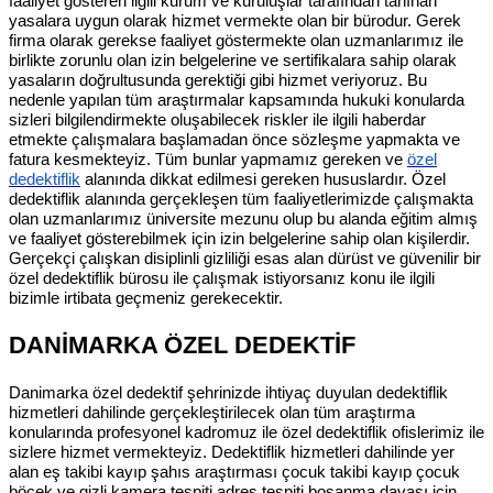
faaliyet gösteren ilgili kurum ve kuruluşlar tarafından tanınan
yasalara uygun olarak hizmet vermekte olan bir bürodur. Gerek
firma olarak gerekse faaliyet göstermekte olan uzmanlarımız ile
birlikte zorunlu olan izin belgelerine ve sertifikalara sahip olarak
yasaların doğrultusunda gerektiği gibi hizmet veriyoruz. Bu
nedenle yapılan tüm araştırmalar kapsamında hukuki konularda
sizleri bilgilendirmekte oluşabilecek riskler ile ilgili haberdar
etmekte çalışmalara başlamadan önce sözleşme yapmakta ve
fatura kesmekteyiz. Tüm bunlar yapmamız gereken ve
özel
dedektiflik
alanında dikkat edilmesi gereken hususlardır. Özel
dedektiflik alanında gerçekleşen tüm faaliyetlerimizde çalışmakta
olan uzmanlarımız üniversite mezunu olup bu alanda eğitim almış
ve faaliyet gösterebilmek için izin belgelerine sahip olan kişilerdir.
Gerçekçi çalışkan disiplinli gizliliği esas alan dürüst ve güvenilir bir
özel dedektiflik bürosu ile çalışmak istiyorsanız konu ile ilgili
bizimle irtibata geçmeniz gerekecektir.
DANİMARKA ÖZEL DEDEKTİF
Danimarka özel dedektif şehrinizde ihtiyaç duyulan dedektiflik
hizmetleri dahilinde gerçekleştirilecek olan tüm araştırma
konularında profesyonel kadromuz ile özel dedektiflik ofislerimiz ile
sizlere hizmet vermekteyiz. Dedektiflik hizmetleri dahilinde yer
alan eş takibi kayıp şahıs araştırması çocuk takibi kayıp çocuk
böcek ve gizli kamera tespiti adres tespiti boşanma davası için