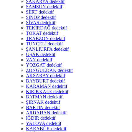
SAKARYA dedektif
SAMSUN dedektif
SİİRT dedektif
SİNOP dedektif
SİVAS dedektif
TEKİRDAĞ dedektif
TOKAT dedektif
TRABZON dedektif
TUNCELİ dedektif
ŞANLIURFA dedektif
UŞAK dedektif
VAN dedektif
YOZGAT dedektif
ZONGULDAK dedektif
AKSARAY dedektif
BAYBURT dedektif
KARAMAN dedektif
KIRIKKALE dedektif
BATMAN dedektif
ŞIRNAK dedektif
BARTIN dedektif
ARDAHAN dedektif
IĞDIR dedektif
YALOVA dedektif
KARABÜK dedektif