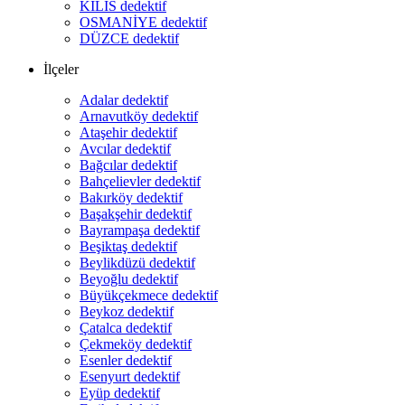
KİLİS dedektif
OSMANİYE dedektif
DÜZCE dedektif
İlçeler
Adalar dedektif
Arnavutköy dedektif
Ataşehir dedektif
Avcılar dedektif
Bağcılar dedektif
Bahçelievler dedektif
Bakırköy dedektif
Başakşehir dedektif
Bayrampaşa dedektif
Beşiktaş dedektif
Beylikdüzü dedektif
Beyoğlu dedektif
Büyükçekmece dedektif
Beykoz dedektif
Çatalca dedektif
Çekmeköy dedektif
Esenler dedektif
Esenyurt dedektif
Eyüp dedektif