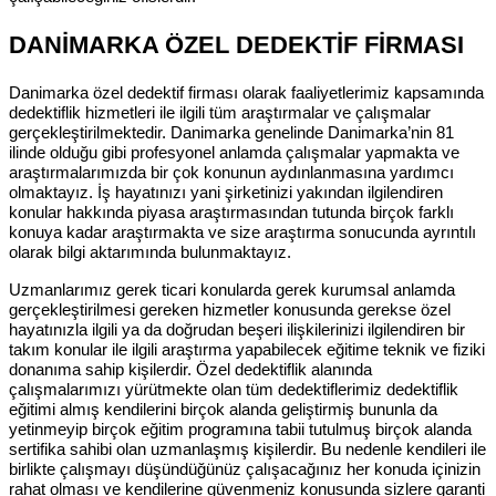
DANİMARKA ÖZEL DEDEKTİF FİRMASI
Danimarka özel dedektif firması olarak faaliyetlerimiz kapsamında
dedektiflik hizmetleri ile ilgili tüm araştırmalar ve çalışmalar
gerçekleştirilmektedir. Danimarka genelinde Danimarka’nin 81
ilinde olduğu gibi profesyonel anlamda çalışmalar yapmakta ve
araştırmalarımızda bir çok konunun aydınlanmasına yardımcı
olmaktayız. İş hayatınızı yani şirketinizi yakından ilgilendiren
konular hakkında piyasa araştırmasından tutunda birçok farklı
konuya kadar araştırmakta ve size araştırma sonucunda ayrıntılı
olarak bilgi aktarımında bulunmaktayız.
Uzmanlarımız gerek ticari konularda gerek kurumsal anlamda
gerçekleştirilmesi gereken hizmetler konusunda gerekse özel
hayatınızla ilgili ya da doğrudan beşeri ilişkilerinizi ilgilendiren bir
takım konular ile ilgili araştırma yapabilecek eğitime teknik ve fiziki
donanıma sahip kişilerdir. Özel dedektiflik alanında
çalışmalarımızı yürütmekte olan tüm dedektiflerimiz dedektiflik
eğitimi almış kendilerini birçok alanda geliştirmiş bununla da
yetinmeyip birçok eğitim programına tabii tutulmuş birçok alanda
sertifika sahibi olan uzmanlaşmış kişilerdir. Bu nedenle kendileri ile
birlikte çalışmayı düşündüğünüz çalışacağınız her konuda içinizin
rahat olması ve kendilerine güvenmeniz konusunda sizlere garanti