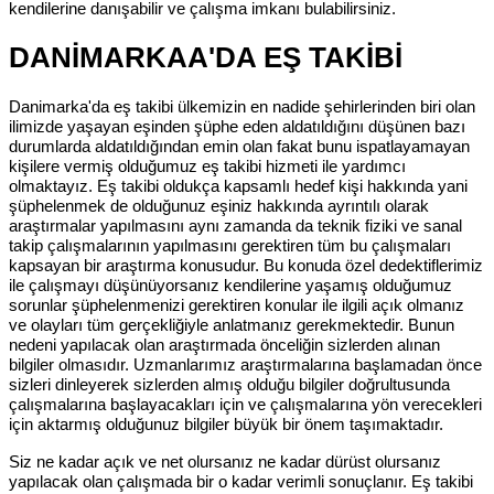
kendilerine danışabilir ve çalışma imkanı bulabilirsiniz.
DANİMARKAA'DA EŞ TAKİBİ
Danimarka'da eş takibi ülkemizin en nadide şehirlerinden biri olan
ilimizde yaşayan eşinden şüphe eden aldatıldığını düşünen bazı
durumlarda aldatıldığından emin olan fakat bunu ispatlayamayan
kişilere vermiş olduğumuz eş takibi hizmeti ile yardımcı
olmaktayız. Eş takibi oldukça kapsamlı hedef kişi hakkında yani
şüphelenmek de olduğunuz eşiniz hakkında ayrıntılı olarak
araştırmalar yapılmasını aynı zamanda da teknik fiziki ve sanal
takip çalışmalarının yapılmasını gerektiren tüm bu çalışmaları
kapsayan bir araştırma konusudur. Bu konuda özel dedektiflerimiz
ile çalışmayı düşünüyorsanız kendilerine yaşamış olduğumuz
sorunlar şüphelenmenizi gerektiren konular ile ilgili açık olmanız
ve olayları tüm gerçekliğiyle anlatmanız gerekmektedir. Bunun
nedeni yapılacak olan araştırmada önceliğin sizlerden alınan
bilgiler olmasıdır. Uzmanlarımız araştırmalarına başlamadan önce
sizleri dinleyerek sizlerden almış olduğu bilgiler doğrultusunda
çalışmalarına başlayacakları için ve çalışmalarına yön verecekleri
için aktarmış olduğunuz bilgiler büyük bir önem taşımaktadır.
Siz ne kadar açık ve net olursanız ne kadar dürüst olursanız
yapılacak olan çalışmada bir o kadar verimli sonuçlanır. Eş takibi