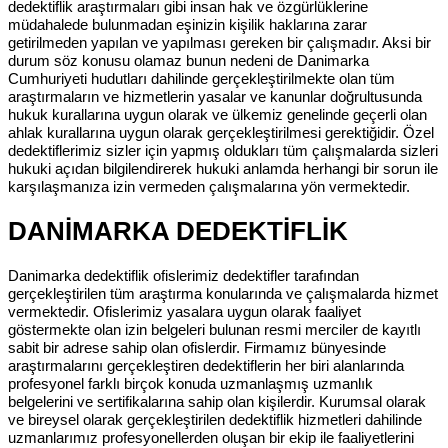
dedektiflik araştırmaları gibi insan hak ve özgürlüklerine
müdahalede bulunmadan eşinizin kişilik haklarına zarar
getirilmeden yapılan ve yapılması gereken bir çalışmadır. Aksi bir
durum söz konusu olamaz bunun nedeni de Danimarka
Cumhuriyeti hudutları dahilinde gerçekleştirilmekte olan tüm
araştırmaların ve hizmetlerin yasalar ve kanunlar doğrultusunda
hukuk kurallarına uygun olarak ve ülkemiz genelinde geçerli olan
ahlak kurallarına uygun olarak gerçekleştirilmesi gerektiğidir. Özel
dedektiflerimiz sizler için yapmış oldukları tüm çalışmalarda sizleri
hukuki açıdan bilgilendirerek hukuki anlamda herhangi bir sorun ile
karşılaşmanıza izin vermeden çalışmalarına yön vermektedir.
DANİMARKA DEDEKTİFLİK
Danimarka dedektiflik ofislerimiz dedektifler tarafından
gerçekleştirilen tüm araştırma konularında ve çalışmalarda hizmet
vermektedir. Ofislerimiz yasalara uygun olarak faaliyet
göstermekte olan izin belgeleri bulunan resmi merciler de kayıtlı
sabit bir adrese sahip olan ofislerdir. Firmamız bünyesinde
araştırmalarını gerçekleştiren dedektiflerin her biri alanlarında
profesyonel farklı birçok konuda uzmanlaşmış uzmanlık
belgelerini ve sertifikalarına sahip olan kişilerdir. Kurumsal olarak
ve bireysel olarak gerçekleştirilen dedektiflik hizmetleri dahilinde
uzmanlarımız profesyonellerden oluşan bir ekip ile faaliyetlerini