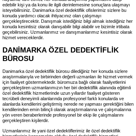
edebilir kişi ya da konu ile ilgili derinlemesine sonuçlara ulaşmayı
isteyebilirsiniz. Danimarka özel dedektiflik ofislerimiz sizlere bu
konuda yardımcı olacak ihtiyacınız olan çalışmayı
gerçekleştirecektir. Danışmak istediğiniz bilgi almak istediğiniz her
konuda kesintisiz olarak danışabilir bilgi alabilir ve bizimle irtibata
geçebilirsiniz. Uzmanlarımız ve danışmanlarımız kesintisiz olarak
hizmet vereceklerdir.
DANİMARKA ÖZEL DEDEKTİFLİK
BÜROSU
Danimarka özel dedektiflik bürosu dilediğiniz her konuda sizlere
araştırmalarıyla ve birbirinden değerli uzmanları ile hizmet vermek
için faaliyet göstermektedir. büromuza bağlı olarak faaliyetlerini
gerçekleştiren uzmanlarımızın her biri dedektiflik alanında eğitimli
özel dedektiflik hizmetlerinde uzun yıllardır faaliyet gösteren
tecrübeli deneyimli alanlarında profesyonel farklı konularda ve
alanlarda kendilerini geliştirmiş nerede ne yapması gerektiğini bilen
kendilerinden emin bilinçli olarak araştırmalarına ve çalışmalarına
yön veren beraberlerinde profesyonel bir ekip ile çalışmalarını
gerçekleştiren kişilerdir.
Uzmanlarımız ile yani özel dedektiflerimiz ile özel dedektiflik