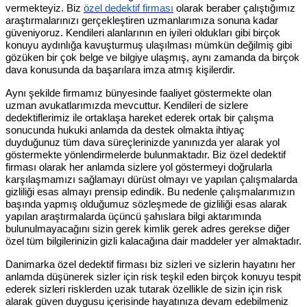
vermekteyiz. Biz
özel dedektif firması
olarak beraber çalıştığımız
araştırmalarınızı gerçekleştiren uzmanlarımıza sonuna kadar
güveniyoruz. Kendileri alanlarının en iyileri oldukları gibi birçok
konuyu aydınlığa kavuşturmuş ulaşılması mümkün değilmiş gibi
gözüken bir çok belge ve bilgiye ulaşmış, aynı zamanda da birçok
dava konusunda da başarılara imza atmış kişilerdir.
Aynı şekilde firmamız bünyesinde faaliyet göstermekte olan
uzman avukatlarımızda mevcuttur. Kendileri de sizlere
dedektiflerimiz ile ortaklaşa hareket ederek ortak bir çalışma
sonucunda hukuki anlamda da destek olmakta ihtiyaç
duyduğunuz tüm dava süreçlerinizde yanınızda yer alarak yol
göstermekte yönlendirmelerde bulunmaktadır. Biz özel dedektif
firması olarak her anlamda sizlere yol göstermeyi doğrularla
karşılaşmamızı sağlamayı dürüst olmayı ve yapılan çalışmalarda
gizliliği esas almayı prensip edindik. Bu nedenle çalışmalarımızın
başında yapmış olduğumuz sözleşmede de gizliliği esas alarak
yapılan araştırmalarda üçüncü şahıslara bilgi aktarımında
bulunulmayacağını sizin gerek kimlik gerek adres gerekse diğer
özel tüm bilgilerinizin gizli kalacağına dair maddeler yer almaktadır.
Danimarka özel dedektif firması biz sizleri ve sizlerin hayatını her
anlamda düşünerek sizler için risk teşkil eden birçok konuyu tespit
ederek sizleri risklerden uzak tutarak özellikle de sizin için risk
alarak güven duygusu içerisinde hayatınıza devam edebilmeniz