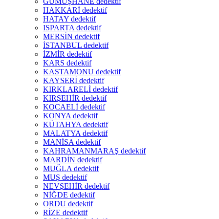
GÜMÜŞHANE dedektif
HAKKARİ dedektif
HATAY dedektif
ISPARTA dedektif
MERSİN dedektif
İSTANBUL dedektif
İZMİR dedektif
KARS dedektif
KASTAMONU dedektif
KAYSERİ dedektif
KIRKLARELİ dedektif
KIRŞEHİR dedektif
KOCAELİ dedektif
KONYA dedektif
KÜTAHYA dedektif
MALATYA dedektif
MANİSA dedektif
KAHRAMANMARAŞ dedektif
MARDİN dedektif
MUĞLA dedektif
MUŞ dedektif
NEVŞEHİR dedektif
NİĞDE dedektif
ORDU dedektif
RİZE dedektif