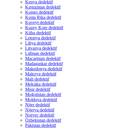
Kenya dedektif
Kırgızistan dedektif
Kongo dedektif
Kosta Rika dedektif
Kuveyt dedektif
Kuzey Kore dedektif
Küba dedektif
Letonya dedektif
Libya dedektif
Litvanya dedektif
Lübnan dedektif
Macaristan dedektif
Madagaskar dedektif
Makedonya dedektif
Malezya dedektif
Mali dedektif
Meksika dedektif
Mısır dedektif
Moğolistan dedektif
Moldova dedektif
Nijer dedektif
Nijerya dedektif
Norveç dedektif
Özbekistan dedektif
Pakistan dedektif