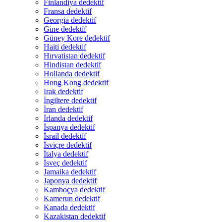
Finlandiya dedektif
Fransa dedektif
Georgia dedektif
Gine dedektif
Güney Kore dedektif
Haiti dedektif
Hırvatistan dedektif
Hindistan dedektif
Hollanda dedektif
Hong Kong dedektif
Irak dedektif
İngiltere dedektif
İran dedektif
İrlanda dedektif
İspanya dedektif
İsrail dedektif
İsviçre dedektif
İtalya dedektif
İsveç dedektif
Jamaika dedektif
Japonya dedektif
Kamboçya dedektif
Kamerun dedektif
Kanada dedektif
Kazakistan dedektif