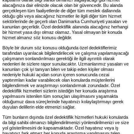
alacağınıza dair elinizde olacak olan bir güvencedir. Bu alanda
gerçekleşen tüm faaliyetlerde de diğer tüm meslek dallarında
olduğu gibi veya alacağınız hizmetler ile ilgili diğer tüm hizmet
sektörlerinde de geçerli olan Danimarka Cumhuriyeti yasaları ve
kanunları geçerlidir. Özel dedektiflik alanında alacağınız herhangi
bir hizmet yasa dışı olmaz olamaz. Yasal olmayan bir konuda
hizmet almanız söz konusu değildir.
Böyle bir durum söz konusu olduğunda özel dedektiflerimiz
tarafından uyarılacak bilgilendirilecek ve çalışma yapılamayacağı
çalışmanın sonlandırılması gerektiği ile ilgili ayrıntılı olarak
nedenleri ile sizlere rapor sunulacaktır. Uzmanlarımız yasaları ve
kanunları çok iyi tanıyan bilen ve takip eden kişiler olması
nedeniyle hukuki açıdan sorun içeren sonucunda cezai
yaptırımları kadar varabilecek olan konularda müşterilerini
bilgilendirmek ve araştırmayı sonlandırmak zorundadır. Özel
dedektiflik hizmetleri sizlerin istediğin her konuda araştırma
yapılmasını istenilen tüm sonuçları ulaşılmasını yaşamakta
olduğumuz dava süreçlerinde hayatınızı kolaylaştırmayı gerek
duyulan delillerin elde etmenizi sağlar.
Tüm bunların dışında özel dedektiflik hizmetleri hukuki konularda
da bilgi sahibi olmanızı bilgilendirilmenizi yönlendirilmenizi ve size
yol gösterilmesini de kapsamaktadır. Özel hayatınız veya iş
hayatınız fark etmez her konuda araştırma yapılmasını talep