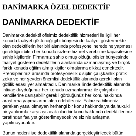
DANİMARKA ÖZEL DEDEKTİF
DANİMARKA DEDEKTİF
Danimarka dedektif ofisimiz dedektiflik hizmetleri ile ilgili her
konuda faaliyet gösterdiği gibi bünyesinde faaliyet göstermekte
olan dedektiflerin her biri alanında profesyonel nerede ne yapması
gerektiğini bilen her konuda sizlere hizmet verebilme kapasitesine
sahip kişilerdir. Firmamız sahip olmuş olduğu ofisler bünyesinde
faaliyet gösteren dedektiflerin alanlarında uzmanlaşmış ve birçok
farklı konuda eğitim almış kişiler olmalarına dikkat etmektedir.
Prensiplerimiz arasında profesyonellik disiplin çalışkanlık pratik
zeka ve her şeyden önemlisi dedektiflik alanında gerekli olan
gizlilik esası yer almaktadır. Danimarka ilinde dedektiflik alanında
ihtiyaç duyduğunuz her konuda uzmanlarımız ile çalışabilir
kendilerine danışabilir gerekli gördüğünüz her konu hakkında
araştırma yapmalarını talep edebilirsiniz. Yalnızca bilmeniz
gereken yasal olmayan herhangi bir konu hakkında ya da hukuki
bir yaptırımla karşılaşılacak olan bir konu hakkında dedektiflerimiz
tarafından faaliyet gösterilmeyecek ve sizinle anlaşma
yapılmayacaktır.
Bunun nedeni ise dedektiflik alanında gerçekleştirilecek bütün