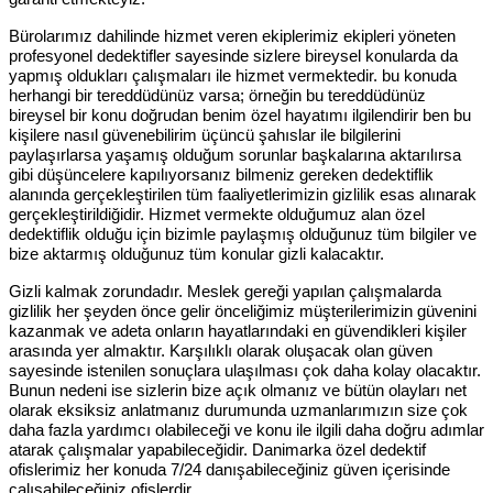
Bürolarımız dahilinde hizmet veren ekiplerimiz ekipleri yöneten
profesyonel dedektifler sayesinde sizlere bireysel konularda da
yapmış oldukları çalışmaları ile hizmet vermektedir. bu konuda
herhangi bir tereddüdünüz varsa; örneğin bu tereddüdünüz
bireysel bir konu doğrudan benim özel hayatımı ilgilendirir ben bu
kişilere nasıl güvenebilirim üçüncü şahıslar ile bilgilerini
paylaşırlarsa yaşamış olduğum sorunlar başkalarına aktarılırsa
gibi düşüncelere kapılıyorsanız bilmeniz gereken dedektiflik
alanında gerçekleştirilen tüm faaliyetlerimizin gizlilik esas alınarak
gerçekleştirildiğidir. Hizmet vermekte olduğumuz alan özel
dedektiflik olduğu için bizimle paylaşmış olduğunuz tüm bilgiler ve
bize aktarmış olduğunuz tüm konular gizli kalacaktır.
Gizli kalmak zorundadır. Meslek gereği yapılan çalışmalarda
gizlilik her şeyden önce gelir önceliğimiz müşterilerimizin güvenini
kazanmak ve adeta onların hayatlarındaki en güvendikleri kişiler
arasında yer almaktır. Karşılıklı olarak oluşacak olan güven
sayesinde istenilen sonuçlara ulaşılması çok daha kolay olacaktır.
Bunun nedeni ise sizlerin bize açık olmanız ve bütün olayları net
olarak eksiksiz anlatmanız durumunda uzmanlarımızın size çok
daha fazla yardımcı olabileceği ve konu ile ilgili daha doğru adımlar
atarak çalışmalar yapabileceğidir. Danimarka özel dedektif
ofislerimiz her konuda 7/24 danışabileceğiniz güven içerisinde
çalışabileceğiniz ofislerdir.