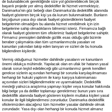
de bulunabilecek gerektiğinde size yol gösterebilecek birçok
başarılı projede yer almış dedektifler ile hizmet vermekteyiz.
Danimarka’nin göz bebeği olan Danimarka'da dedektiflik alanında
faaliyet gösteren birçok kişi ya da kurum bulunmaktadır. Bunların
birçoğunun yasa dışı olarak faaliyet gösterdiklerini faaliyet
belgelerinin olmadığını bu alanda hizmet verebilmek için izin
belgelerine sahip olmadıklarını bilmenizi isteriz. Firmamıza bağlı
olarak faaliyet gösteren tüm ofislerimiz faaliyet belgelerine sahiptir.
Firmamız prensipleri dahilinde gizlilik esas olduğu gibi bizimle
beraber çalışmakta olan tüm uzmanlarımızda yasaları ve
kanunları yakından takip eden tanıyan ve sizleri de bu konuda
bilgilendiren kişilerdir.
Vermiş olduğumuz hizmetler dahilinde yasaların ve kanunların
önemi oldukça mühimdir. Yapılacak olan en ufak bir hatanın yasal
olarak sorun teşkil edebileceği gibi uzmanlarımız gerek kendileri
gerekse sizlerin açısından herhangi bir sorunla karşılaşılmaması
herhangi bir hukuki yaptırım ile karşı karşıya kalınmaması
açısından sizleri bilgilendirmekte ve uyarmaktadır. Dedektiflik
mesleği yalnızca araştırma yapmayı kişiler veya konular hakkında
bilgi belge ya da deliller toplamayı gerektirmez bunun yanı sıra
dedektiflik alanında faaliyet gösteren kişilerin mutlaka kişileri yasal
konular ile ilgili bilgilendirmesi zorunludur. Danimarka dedektiflik
ofislerimizden alacağınız tüm hizmetler yasalar dahilinde olmak
zorundadır. Yasa dışı olan herhangi bir konuda hizmet almanız