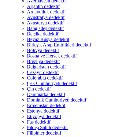
Azerbaycan dedektif
Arjantin dedektif
Arnavutluk dedektif
Avustralya dedektif
Avusturya dedektif
Bangladeş dedektif
Belçika dedektif
Beyaz Rusya dedektif
Birleşik Arap Emirlikleri dedektif
Bolivya dedektif
Bosna ve Hersek dedektif
Brezilya dedektif
Bulgaristan dedektif
Cezayir dedektif
Colombia dedektif
Çek Cumhuriyeti dedektif
Çin dedektif
Danimarka dedektif
Dominik Cumhuriyeti dedektif
Ermenistan dedektif
Estonya dedektif
Etiyopya dedektif
Fas dedektif
Fildişi Sahili dedektif
Filipinler dedektif