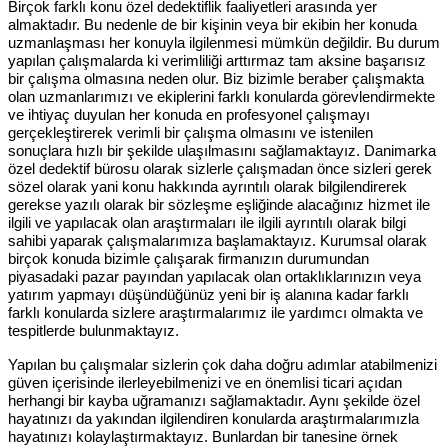
Birçok farklı konu özel dedektiflik faaliyetleri arasında yer
almaktadır. Bu nedenle de bir kişinin veya bir ekibin her konuda
uzmanlaşması her konuyla ilgilenmesi mümkün değildir. Bu durum
yapılan çalışmalarda ki verimliliği arttırmaz tam aksine başarısız
bir çalışma olmasına neden olur. Biz bizimle beraber çalışmakta
olan uzmanlarımızı ve ekiplerini farklı konularda görevlendirmekte
ve ihtiyaç duyulan her konuda en profesyonel çalışmayı
gerçekleştirerek verimli bir çalışma olmasını ve istenilen
sonuçlara hızlı bir şekilde ulaşılmasını sağlamaktayız. Danimarka
özel dedektif bürosu olarak sizlerle çalışmadan önce sizleri gerek
sözel olarak yani konu hakkında ayrıntılı olarak bilgilendirerek
gerekse yazılı olarak bir sözleşme eşliğinde alacağınız hizmet ile
ilgili ve yapılacak olan araştırmaları ile ilgili ayrıntılı olarak bilgi
sahibi yaparak çalışmalarımıza başlamaktayız. Kurumsal olarak
birçok konuda bizimle çalışarak firmanızın durumundan
piyasadaki pazar payından yapılacak olan ortaklıklarınızın veya
yatırım yapmayı düşündüğünüz yeni bir iş alanına kadar farklı
farklı konularda sizlere araştırmalarımız ile yardımcı olmakta ve
tespitlerde bulunmaktayız.
Yapılan bu çalışmalar sizlerin çok daha doğru adımlar atabilmenizi
güven içerisinde ilerleyebilmenizi ve en önemlisi ticari açıdan
herhangi bir kayba uğramanızı sağlamaktadır. Aynı şekilde özel
hayatınızı da yakından ilgilendiren konularda araştırmalarımızla
hayatınızı kolaylaştırmaktayız. Bunlardan bir tanesine örnek