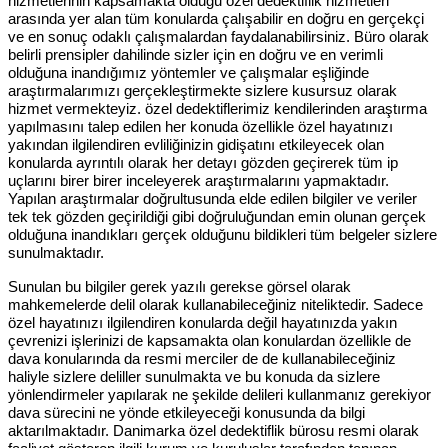
hizmetlerinin kapsamakta olduğu özel dedektiflik hizmetleri
arasında yer alan tüm konularda çalışabilir en doğru en gerçekçi
ve en sonuç odaklı çalışmalardan faydalanabilirsiniz. Büro olarak
belirli prensipler dahilinde sizler için en doğru ve en verimli
olduğuna inandığımız yöntemler ve çalışmalar eşliğinde
araştırmalarımızı gerçekleştirmekte sizlere kusursuz olarak
hizmet vermekteyiz. özel dedektiflerimiz kendilerinden araştırma
yapılmasını talep edilen her konuda özellikle özel hayatınızı
yakından ilgilendiren evliliğinizin gidişatını etkileyecek olan
konularda ayrıntılı olarak her detayı gözden geçirerek tüm ip
uçlarını birer birer inceleyerek araştırmalarını yapmaktadır.
Yapılan araştırmalar doğrultusunda elde edilen bilgiler ve veriler
tek tek gözden geçirildiği gibi doğruluğundan emin olunan gerçek
olduğuna inandıkları gerçek olduğunu bildikleri tüm belgeler sizlere
sunulmaktadır.
Sunulan bu bilgiler gerek yazılı gerekse görsel olarak
mahkemelerde delil olarak kullanabileceğiniz niteliktedir. Sadece
özel hayatınızı ilgilendiren konularda değil hayatınızda yakın
çevrenizi işlerinizi de kapsamakta olan konulardan özellikle de
dava konularında da resmi merciler de de kullanabileceğiniz
haliyle sizlere deliller sunulmakta ve bu konuda da sizlere
yönlendirmeler yapılarak ne şekilde delileri kullanmanız gerekiyor
dava sürecini ne yönde etkileyeceği konusunda da bilgi
aktarılmaktadır. Danimarka özel dedektiflik bürosu resmi olarak