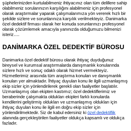
şüphelerinizden kurtulabilmeniz ihtiyacınız olan tüm delillere sahip
olabilmeniz sorularınızın karşılığını alabilmeniz için profesyonel
olarak araştırmalar yaparak çalışmalarımıza yön vererek hızlı bir
şekilde sizlere ve sorunlarınıza karşılık verilmekteyiz. Danimarka
özel dedektif firması olarak her konuda sorunlarınızı profesyonel
olarak çözümlemek amacıyla yanınızda olduğumuzu bilmenizi
isteriz….
DANİMARKA ÖZEL DEDEKTİF BÜROSU
Danimarka özel dedektif bürosu olarak ihtiyaç duyduğunuz
bireysel ve kurumsal araştırmalarda danışmanlık konularında
sizlere hızlı ve sonuç odaklı olarak hizmet vermekteyiz.
Hizmetlerimiz arasında tüm araştırma konuları ve danışmanlık
konuları yer almaktadır. İhtiyaç duyulan konu ile ilgili uzmanlaşmış
ekip sizler için yönlendirilerek gerekli olan faaliyetler başlatılır.
Uzmanlaşmış olan ekipten kastımız; özel dedektiflerimiz ve
beraberinde çalışmakta oldukları ekipleri farklı konularda
kendilerini geliştirmiş oldukları ve uzmanlaşmış oldukları için
ihtiyaç duyulan konu ile ilgili en doğru ekip sizler için
yönlendirilmektedir. Siz de kabul edersiniz ki
özel dedektiflik
alanında gerçekleştirilen faaliyetler oldukça kapsamlı ve oldukça
fazladır.