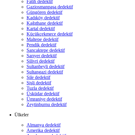
Fatih dedektif
Gaziosmanpaşa dedektif
Güngören dedektif
Kadıköy dedektif
Kağıthane dedektif
Kartal dedektif
Küçükçekmece dedektif
Maltepe dedektif
Pendik dedektif
Sancaktepe dedektif
Sarıyer dedektif
Silivri dedektif
Sultanbeyli dedektif
Sultangazi dedektif
Şile dedektif
Şişli dedektif
Tuzla dedektif
Üsküdar dedektif
Ümraniye dedektif
Zeytinburnu dedektif
Ülkeler
Almanya dedektif
Amerika dedektif