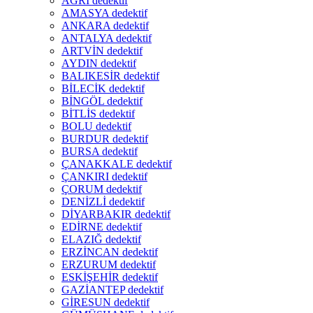
AĞRI dedektif
AMASYA dedektif
ANKARA dedektif
ANTALYA dedektif
ARTVİN dedektif
AYDIN dedektif
BALIKESİR dedektif
BİLECİK dedektif
BİNGÖL dedektif
BİTLİS dedektif
BOLU dedektif
BURDUR dedektif
BURSA dedektif
ÇANAKKALE dedektif
ÇANKIRI dedektif
ÇORUM dedektif
DENİZLİ dedektif
DİYARBAKIR dedektif
EDİRNE dedektif
ELAZIĞ dedektif
ERZİNCAN dedektif
ERZURUM dedektif
ESKİŞEHİR dedektif
GAZİANTEP dedektif
GİRESUN dedektif