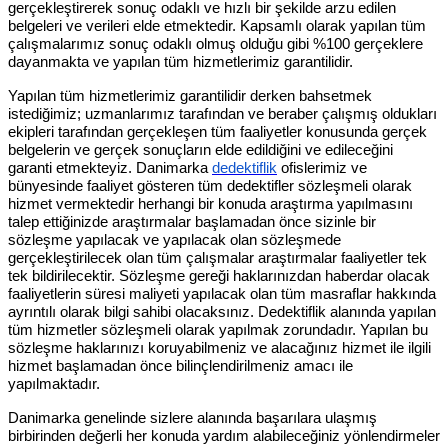
gerçekleştirerek sonuç odaklı ve hızlı bir şekilde arzu edilen
belgeleri ve verileri elde etmektedir. Kapsamlı olarak yapılan tüm
çalışmalarımız sonuç odaklı olmuş olduğu gibi %100 gerçeklere
dayanmakta ve yapılan tüm hizmetlerimiz garantilidir.
Yapılan tüm hizmetlerimiz garantilidir derken bahsetmek
istediğimiz; uzmanlarımız tarafından ve beraber çalışmış oldukları
ekipleri tarafından gerçekleşen tüm faaliyetler konusunda gerçek
belgelerin ve gerçek sonuçların elde edildiğini ve edileceğini
garanti etmekteyiz. Danimarka
dedektiflik
ofislerimiz ve
bünyesinde faaliyet gösteren tüm dedektifler sözleşmeli olarak
hizmet vermektedir herhangi bir konuda araştırma yapılmasını
talep ettiğinizde araştırmalar başlamadan önce sizinle bir
sözleşme yapılacak ve yapılacak olan sözleşmede
gerçekleştirilecek olan tüm çalışmalar araştırmalar faaliyetler tek
tek bildirilecektir. Sözleşme gereği haklarınızdan haberdar olacak
faaliyetlerin süresi maliyeti yapılacak olan tüm masraflar hakkında
ayrıntılı olarak bilgi sahibi olacaksınız. Dedektiflik alanında yapılan
tüm hizmetler sözleşmeli olarak yapılmak zorundadır. Yapılan bu
sözleşme haklarınızı koruyabilmeniz ve alacağınız hizmet ile ilgili
hizmet başlamadan önce bilinçlendirilmeniz amacı ile
yapılmaktadır.
Danimarka genelinde sizlere alanında başarılara ulaşmış
birbirinden değerli her konuda yardım alabileceğiniz yönlendirmeler