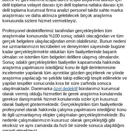
delil toplama velayet davası için delil toplama nafaka davası için
delil toplama kurumsal firma analizi personel takibi sahte marka
araştırması ve daha aklınıza gelebilecek birçok araştırma
konusunda sizlere hizmet vermekteyiz.
Profesyonel dedektiflerimiz tarafından gerçekleştirilen tüm
araştırmalar konusunda %100 sonuç odaklı olacağından ve tüm
gerçek belgelere ulaşılacağından emin olabilirsiniz. Bunun nedeni
ise uzmanlarımızın tecrübeleri ve deneyimleri sayesinde bugüne
kadar gerçekleştirmekte oldukları tüm faaliyetlerinde başarılı
olmaları ve istenilen tüm belgeleri delillere ulaşmış olmalarıdır.
Sonuç odaklı gerçekleştirilen faaliyetler kapsamında hakkında
araştırma yapılmasını istediğiniz konu ile ilgili derinlemesine
incelemeler yapılarak tüm ayrıntılar gözden geçirilerek ne yönde
araştırma yapılacağı ne şekilde takip edileceği tespit edilmekte ve
yapılan tespitler sonucunda kısa bir süre zarfında sonuca
ulaşılmaktadır. Danimarka
özel dedektif
bürolarımız kurumsal
olarak vermiş olduğu hizmetleri ile gerek araştırma konularında
gerekse danışmanlık hizmet konularında sizler için kusursuz
olarak faaliyet göstermektedir. Gerçekleştirilen tüm faaliyetlerde
profesyonel olarak hakkında çalışma yapılmasını istediğiniz konu
ile ilgili uzmanlaşmış ekipler çalışmaları gerçekleştirmektedir. Bu
nedenle çalışmalarımızın kusursuz olarak gerçekleştiği gibi
eksiksiz ve aynı zamanda da hızlı bir sürede sonuca ulaşıldığını
garanti etmekteyiz.