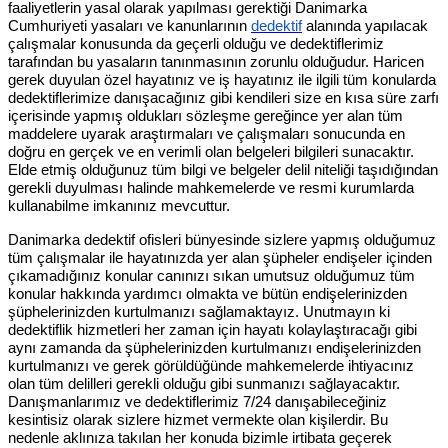
faaliyetlerin yasal olarak yapılması gerektiği Danimarka
Cumhuriyeti yasaları ve kanunlarının
dedektif
alanında yapılacak
çalışmalar konusunda da geçerli olduğu ve dedektiflerimiz
tarafından bu yasaların tanınmasının zorunlu olduğudur. Haricen
gerek duyulan özel hayatınız ve iş hayatınız ile ilgili tüm konularda
dedektiflerimize danışacağınız gibi kendileri size en kısa süre zarfı
içerisinde yapmış oldukları sözleşme gereğince yer alan tüm
maddelere uyarak araştırmaları ve çalışmaları sonucunda en
doğru en gerçek ve en verimli olan belgeleri bilgileri sunacaktır.
Elde etmiş olduğunuz tüm bilgi ve belgeler delil niteliği taşıdığından
gerekli duyulması halinde mahkemelerde ve resmi kurumlarda
kullanabilme imkanınız mevcuttur.
Danimarka dedektif ofisleri bünyesinde sizlere yapmış olduğumuz
tüm çalışmalar ile hayatınızda yer alan şüpheler endişeler içinden
çıkamadığınız konular canınızı sıkan umutsuz olduğumuz tüm
konular hakkında yardımcı olmakta ve bütün endişelerinizden
şüphelerinizden kurtulmanızı sağlamaktayız. Unutmayın ki
dedektiflik hizmetleri her zaman için hayatı kolaylaştıracağı gibi
aynı zamanda da şüphelerinizden kurtulmanızı endişelerinizden
kurtulmanızı ve gerek görüldüğünde mahkemelerde ihtiyacınız
olan tüm delilleri gerekli olduğu gibi sunmanızı sağlayacaktır.
Danışmanlarımız ve dedektiflerimiz 7/24 danışabileceğiniz
kesintisiz olarak sizlere hizmet vermekte olan kişilerdir. Bu
nedenle aklınıza takılan her konuda bizimle irtibata geçerek