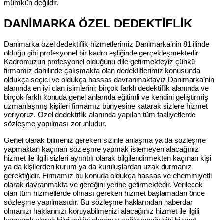
mümkün değildir.
DANİMARKA ÖZEL DEDEKTİFLİK
Danimarka özel dedektiflik hizmetlerimiz Danimarka’nin 81 ilinde
olduğu gibi profesyonel bir kadro eşliğinde gerçekleşmektedir.
Kadromuzun profesyonel olduğunu dile getirmekteyiz çünkü
firmamız dahilinde çalışmakta olan dedektiflerimiz konusunda
oldukça seçici ve oldukça hassas davranmaktayız Danimarka’nin
alanında en iyi olan isimlerini; birçok farklı dedektiflik alanında ve
birçok farklı konuda genel anlamda eğitimli ve kendini geliştirmiş
uzmanlaşmış kişileri firmamız bünyesine katarak sizlere hizmet
veriyoruz. Özel dedektiflik alanında yapılan tüm faaliyetlerde
sözleşme yapılması zorunludur.
Genel olarak bilmeniz gereken sizinle anlaşma ya da sözleşme
yapmaktan kaçınan sözleşme yapmak istemeyen alacağınız
hizmet ile ilgili sizleri ayrıntılı olarak bilgilendirmekten kaçınan kişi
ya da kişilerden kurum ya da kuruluşlardan uzak durmanız
gerektiğidir. Firmamız bu konuda oldukça hassas ve ehemmiyetli
olarak davranmakta ve gereğini yerine getirmektedir. Verilecek
olan tüm hizmetlerde olması gereken hizmet başlamadan önce
sözleşme yapılmasıdır. Bu sözleşme haklarından haberdar
olmanızı haklarınızı koruyabilmenizi alacağınız hizmet ile ilgili
kapsamlı olarak bilgi sahibi olmanızı sağlayacağı gibi hizmet