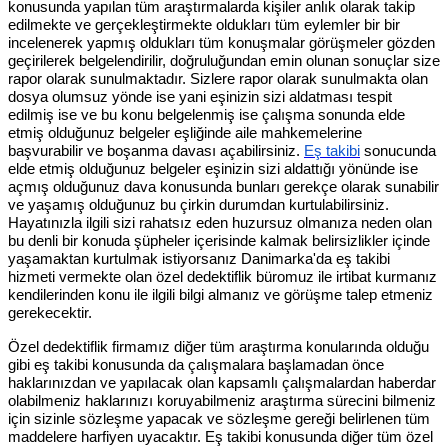
konusunda yapılan tüm araştırmalarda kişiler anlık olarak takip
edilmekte ve gerçekleştirmekte oldukları tüm eylemler bir bir
incelenerek yapmış oldukları tüm konuşmalar görüşmeler gözden
geçirilerek belgelendirilir, doğruluğundan emin olunan sonuçlar size
rapor olarak sunulmaktadır. Sizlere rapor olarak sunulmakta olan
dosya olumsuz yönde ise yani eşinizin sizi aldatması tespit
edilmiş ise ve bu konu belgelenmiş ise çalışma sonunda elde
etmiş olduğunuz belgeler eşliğinde aile mahkemelerine
başvurabilir ve boşanma davası açabilirsiniz.
Eş takibi
sonucunda
elde etmiş olduğunuz belgeler eşinizin sizi aldattığı yönünde ise
açmış olduğunuz dava konusunda bunları gerekçe olarak sunabilir
ve yaşamış olduğunuz bu çirkin durumdan kurtulabilirsiniz.
Hayatınızla ilgili sizi rahatsız eden huzursuz olmanıza neden olan
bu denli bir konuda şüpheler içerisinde kalmak belirsizlikler içinde
yaşamaktan kurtulmak istiyorsanız Danimarka'da eş takibi
hizmeti vermekte olan özel dedektiflik büromuz ile irtibat kurmanız
kendilerinden konu ile ilgili bilgi almanız ve görüşme talep etmeniz
gerekecektir.
Özel dedektiflik firmamız diğer tüm araştırma konularında olduğu
gibi eş takibi konusunda da çalışmalara başlamadan önce
haklarınızdan ve yapılacak olan kapsamlı çalışmalardan haberdar
olabilmeniz haklarınızı koruyabilmeniz araştırma sürecini bilmeniz
için sizinle sözleşme yapacak ve sözleşme gereği belirlenen tüm
maddelere harfiyen uyacaktır. Eş takibi konusunda diğer tüm özel