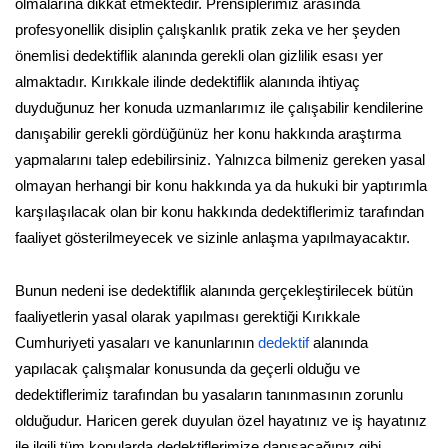
olmalarına dikkat etmektedir. Prensiplerimiz arasında
profesyonellik disiplin çalışkanlık pratik zeka ve her şeyden
önemlisi dedektiflik alanında gerekli olan gizlilik esası yer
almaktadır. Kırıkkale ilinde dedektiflik alanında ihtiyaç
duyduğunuz her konuda uzmanlarımız ile çalışabilir kendilerine
danışabilir gerekli gördüğünüz her konu hakkında araştırma
yapmalarını talep edebilirsiniz. Yalnızca bilmeniz gereken yasal
olmayan herhangi bir konu hakkında ya da hukuki bir yaptırımla
karşılaşılacak olan bir konu hakkında dedektiflerimiz tarafından
faaliyet gösterilmeyecek ve sizinle anlaşma yapılmayacaktır.
Bunun nedeni ise dedektiflik alanında gerçekleştirilecek bütün
faaliyetlerin yasal olarak yapılması gerektiği Kırıkkale
Cumhuriyeti yasaları ve kanunlarının
dedektif
alanında
yapılacak çalışmalar konusunda da geçerli olduğu ve
dedektiflerimiz tarafından bu yasaların tanınmasının zorunlu
olduğudur. Haricen gerek duyulan özel hayatınız ve iş hayatınız
ile ilgili tüm konularda dedektiflerimize danışacağınız gibi