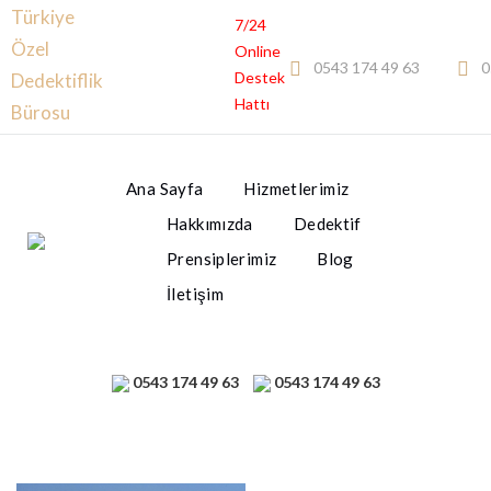
Türkiye
7/24
Özel
Online
0543 174 49 63
0
Destek
Dedektiflik
Hattı
Bürosu
Ana Sayfa
Hizmetlerimiz
Hakkımızda
Dedektif
Prensiplerimiz
Blog
İletişim
0543 174 49 63
0543 174 49 63