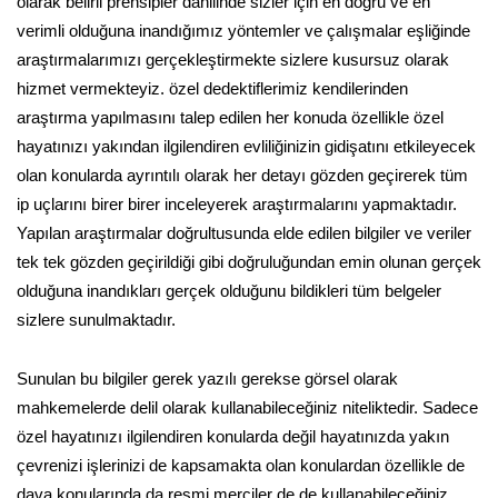
olarak belirli prensipler dahilinde sizler için en doğru ve en
verimli olduğuna inandığımız yöntemler ve çalışmalar eşliğinde
araştırmalarımızı gerçekleştirmekte sizlere kusursuz olarak
hizmet vermekteyiz. özel dedektiflerimiz kendilerinden
araştırma yapılmasını talep edilen her konuda özellikle özel
hayatınızı yakından ilgilendiren evliliğinizin gidişatını etkileyecek
olan konularda ayrıntılı olarak her detayı gözden geçirerek tüm
ip uçlarını birer birer inceleyerek araştırmalarını yapmaktadır.
Yapılan araştırmalar doğrultusunda elde edilen bilgiler ve veriler
tek tek gözden geçirildiği gibi doğruluğundan emin olunan gerçek
olduğuna inandıkları gerçek olduğunu bildikleri tüm belgeler
sizlere sunulmaktadır.
Sunulan bu bilgiler gerek yazılı gerekse görsel olarak
mahkemelerde delil olarak kullanabileceğiniz niteliktedir. Sadece
özel hayatınızı ilgilendiren konularda değil hayatınızda yakın
çevrenizi işlerinizi de kapsamakta olan konulardan özellikle de
dava konularında da resmi merciler de de kullanabileceğiniz