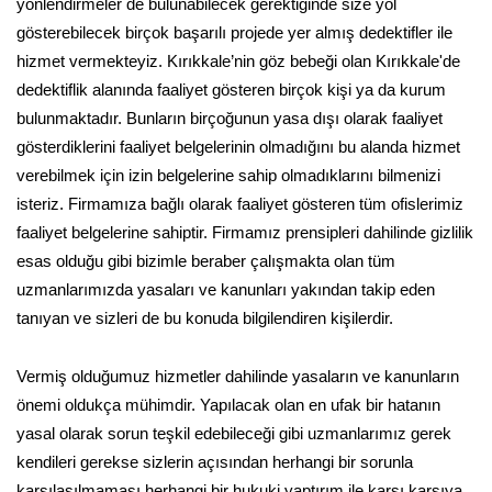
yönlendirmeler de bulunabilecek gerektiğinde size yol
gösterebilecek birçok başarılı projede yer almış dedektifler ile
hizmet vermekteyiz. Kırıkkale’nin göz bebeği olan Kırıkkale'de
dedektiflik alanında faaliyet gösteren birçok kişi ya da kurum
bulunmaktadır. Bunların birçoğunun yasa dışı olarak faaliyet
gösterdiklerini faaliyet belgelerinin olmadığını bu alanda hizmet
verebilmek için izin belgelerine sahip olmadıklarını bilmenizi
isteriz. Firmamıza bağlı olarak faaliyet gösteren tüm ofislerimiz
faaliyet belgelerine sahiptir. Firmamız prensipleri dahilinde gizlilik
esas olduğu gibi bizimle beraber çalışmakta olan tüm
uzmanlarımızda yasaları ve kanunları yakından takip eden
tanıyan ve sizleri de bu konuda bilgilendiren kişilerdir.
Vermiş olduğumuz hizmetler dahilinde yasaların ve kanunların
önemi oldukça mühimdir. Yapılacak olan en ufak bir hatanın
yasal olarak sorun teşkil edebileceği gibi uzmanlarımız gerek
kendileri gerekse sizlerin açısından herhangi bir sorunla
karşılaşılmaması herhangi bir hukuki yaptırım ile karşı karşıya