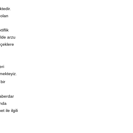
tedir.
 olan
iflik
ilde arzu
rçeklere
eri
tmekteyiz.
bir
haberdar
ında
ile ilgili
e