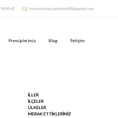
74 49 63
internationalozeldedektiflik@gmail.com
Prensiplerimiz
Blog
İletişim
İLLER
İLÇELER
ÜLKELER
MERAK ETTIKLERINIZ