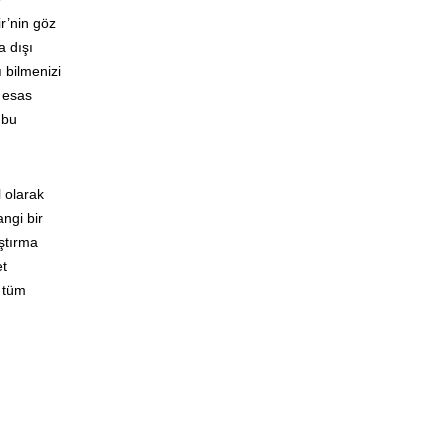
r’nin göz
a dışı
ı bilmenizi
k esas
 bu
 olarak
ngi bir
aştırma
et
z tüm