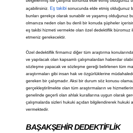
belgelenmiş ise çalışma sonunda elde etmiş olduğunuz b
açabilirsiniz.
Eş takibi
sonucunda elde etmiş olduğunuz be
bunları gerekçe olarak sunabilir ve yaşamış olduğunuz bu ç
olmanıza neden olan bu denli bir konuda şüpheler içerisi
eş takibi hizmeti vermekte olan özel dedektiflik büromuz il
etmeniz gerekecektir.
Özel dedektiflik firmamız diğer tüm araştırma konuların
ve yapılacak olan kapsamlı çalışmalardan haberdar olabilm
sözleşme yapacak ve sözleşme gereği belirlenen tüm madd
araştırmaları gibi insan hak ve özgürlüklerine müdahalede
gereken bir çalışmadır. Aksi bir durum söz konusu olama
gerçekleştirilmekte olan tüm araştırmaların ve hizmetler
genelinde geçerli olan ahlak kurallarına uygun olarak gerçe
çalışmalarda sizleri hukuki açıdan bilgilendirerek hukuk
vermektedir.
BAŞAKŞEHİR DEDEKTİFLİK