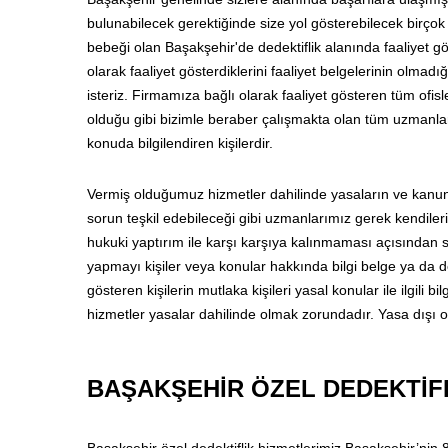
bulunabilecek gerektiğinde size yol gösterebilecek birçok 
bebeği olan Başakşehir'de dedektiflik alanında faaliyet g
olarak faaliyet gösterdiklerini faaliyet belgelerinin olmad
isteriz. Firmamıza bağlı olarak faaliyet gösteren tüm ofisle
olduğu gibi bizimle beraber çalışmakta olan tüm uzmanlar
konuda bilgilendiren kişilerdir.
Vermiş olduğumuz hizmetler dahilinde yasaların ve kanun
sorun teşkil edebileceği gibi uzmanlarımız gerek kendiler
hukuki yaptırım ile karşı karşıya kalınmaması açısından s
yapmayı kişiler veya konular hakkında bilgi belge ya da de
gösteren kişilerin mutlaka kişileri yasal konular ile ilgili
hizmetler yasalar dahilinde olmak zorundadır. Yasa dışı
BAŞAKŞEHİR ÖZEL DEDEKTİF