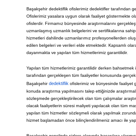
Başakşehir dedektiflik ofislerimiz dedektifler tarafından 
Ofislerimiz yasalara uygun olarak faaliyet göstermekte ola
ofislerdir. Firmamız bünyesinde araştırmalarını gerçekleşt
uzmanlaşmış uzmanlık belgelerini ve sertifikalarına sahip o
hizmetleri dahilinde uzmanlarımız profesyonellerden oluşan 
edilen belgeleri ve verileri elde etmektedir. Kapsamlı o
dayanmakta ve yapılan tüm hizmetlerimiz garantilidir.
Yapılan tüm hizmetlerimiz garantilidir derken bahsetmek i
tarafından gerçekleşen tüm faaliyetler konusunda gerçek b
Başakşehir
dedektiflik
ofislerimiz ve bünyesinde faaliyet 
konuda araştırma yapılmasını talep ettiğinizde araştırma
sözleşmede gerçekleştirilecek olan tüm çalışmalar araştırm
olacak faaliyetlerin süresi maliyeti yapılacak olan tüm mas
yapılan tüm hizmetler sözleşmeli olarak yapılmak zorundad
hizmet başlamadan önce bilinçlendirilmeniz amacı ile yap
Başakşehir genelinde sizlere alanında başarılara ulaşmış