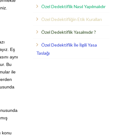
vermekte
Özel Dedektiflik Nasıl Yapılmalıdır
niz.
Özel Dedektifliğin Etik Kuralları
Özel Dedektiflik Yasalmıdır ?
azı
Özel Dedektiflik İle İlgili Yasa
ayız. Eş
Taslağı
asını aynı
ur. Bu
ular ile
zlerden
ltusunda
konusunda
pmış
u konu