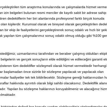
gerçekleştirilen tüm araştırma konularında ve çalışmalarda hizmet vermek
n izin belgeleri bulunan resmi merciler de kayıtlı sabit bir adrese sahip
iren dedektiflerin her biri alanlarında profesyonel farklı birçok konuda
lan kişilerdir. Kurumsal olarak ve bireysel olarak gerçekleştirilen dedekt
bir ekip ile faaliyetlerini gerçekleştirerek sonuç odaklı ve hızlı bir şek
larak yapılan tüm çalışmalarımız sonuç odaklı olmuş olduğu gibi %100 ge
stediğimiz; uzmanlarımız tarafından ve beraber çalışmış oldukları ekipl
elgelerin ve gerçek sonuçların elde edildiğini ve edileceğini garanti e
gösteren tüm dedektifler sözleşmeli olarak hizmet vermektedir herhangi 
lar başlamadan önce sizinle bir sözleşme yapılacak ve yapılacak olan
alar faaliyetler tek tek bildirilecektir. Sözleşme gereği haklarınızdan 
raflar hakkında ayrıntılı olarak bilgi sahibi olacaksınız. Dedektiflik alan
ır. Yapılan bu sözleşme haklarınızı koruyabilmeniz ve alacağınız hizmet 
ılmaktadır.
 birbirinden değerli her konuda yardım alabileceğiniz yönlendirmeler d