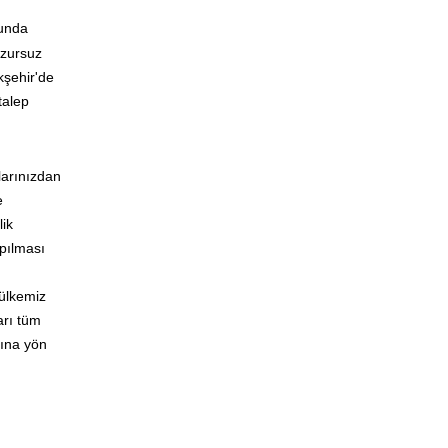
sunda
uzursuz
kşehir'de
talep
larınızdan
e
lik
apılması
 ülkemiz
arı tüm
rına yön