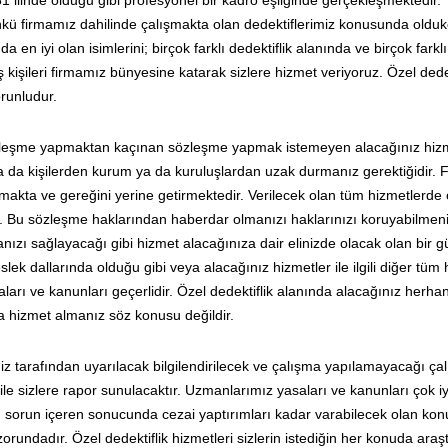
1 ilinde olduğu gibi profesyonel bir kadro eşliğinde gerçekleşmektedir.
ü firmamız dahilinde çalışmakta olan dedektiflerimiz konusunda olduk
n iyi olan isimlerini; birçok farklı dedektiflik alanında ve birçok fark
kişileri firmamız bünyesine katarak sizlere hizmet veriyoruz. Özel dedek
runludur.
özleşme yapmaktan kaçınan sözleşme yapmak istemeyen alacağınız hizm
işi ya da kişilerden kurum ya da kuruluşlardan uzak durmanız gerektiğidir.
kta ve gereğini yerine getirmektedir. Verilecek olan tüm hizmetlerde
Bu sözleşme haklarından haberdar olmanızı haklarınızı koruyabilmeni
lmanızı sağlayacağı gibi hizmet alacağınıza dair elinizde olacak olan bir 
ek dallarında olduğu gibi veya alacağınız hizmetler ile ilgili diğer tüm
arı ve kanunları geçerlidir. Özel dedektiflik alanında alacağınız herhan
 hizmet almanız söz konusu değildir.
z tarafından uyarılacak bilgilendirilecek ve çalışma yapılamayacağı ça
ri ile sizlere rapor sunulacaktır. Uzmanlarımız yasaları ve kanunları çok i
an sorun içeren sonucunda cezai yaptırımları kadar varabilecek olan kon
orundadır. Özel dedektiflik hizmetleri sizlerin istediğin her konuda araş