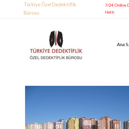
Türkiye Özel Dedektiflik
7/24 Online 
Hattı
Bürosu
Ana S