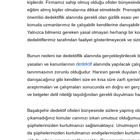
kişilerdir. Firmamız sahip olmuş olduğu ofisler bünyesind
eğitim almış kişiler olmalarına dikkat etmektedir. Prensipl
önemlisi dedektiflik alanında gerekli olan gizlilik esası y
konuda uzmanlarımız ile çalışabilir kendilerine danışabil
Yalnızca bilmeniz gereken yasal olmayan herhangi bir kon
dedektiflerimiz tarafından faaliyet gösterilmeyecek ve si
Bunun nedeni ise dedektiflik alanında gerçekleştirilecek 
yasaları ve kanunlarının
dedektif
alanında yapılacak çalı
tanınmasının zorunlu olduğudur. Haricen gerek duyulan özel
danışacağınız gibi kendileri size en kısa süre zarfı içe
araştırmaları ve çalışmaları sonucunda en doğru en gerçek
ve belgeler delil niteliği taşıdığından gerekli duyulmas
Başakşehir dedektif ofisleri bünyesinde sizlere yapmış o
çıkamadığınız konular canınızı sıkan umutsuz olduğumuz
şüphelerinizden kurtulmanızı sağlamaktayız. Unutmayın ki
da şüphelerinizden kurtulmanızı endişelerinizden kurtulm