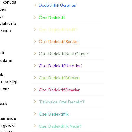
lı konuda
Dedektiflik Ücretleri
yden
er
Özel Dedektif
ilirsiniz.
Özel Dedektif Nedir?
kkında
Özel Dedektif Şartları
eti
Özel Dedektif Nasıl Olunur
saların
Özel Dedektif Ücretleri
ak
Özel Dedektif Büroları
 tüm bilgi
uttur.
Özel Dedektif Firmaları
Türkiye'de Özel Dedektif
nden
Özel Dedektiflik
ı zamanda
i gerekli
Özel Dedektiflik Nedir?