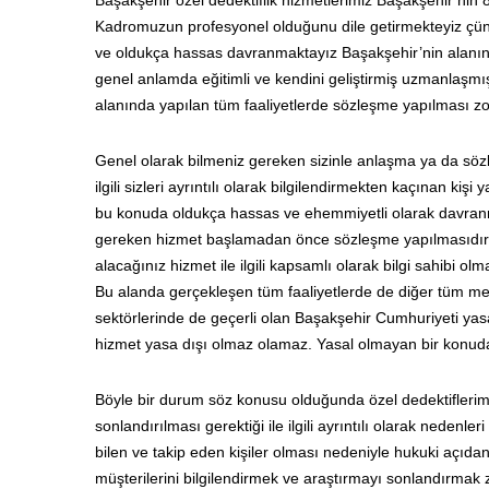
Başakşehir özel dedektiflik hizmetlerimiz Başakşehir’nin 8
Kadromuzun profesyonel olduğunu dile getirmekteyiz çünk
ve oldukça hassas davranmaktayız Başakşehir’nin alanında e
genel anlamda eğitimli ve kendini geliştirmiş uzmanlaşmış 
alanında yapılan tüm faaliyetlerde sözleşme yapılması zo
Genel olarak bilmeniz gereken sizinle anlaşma ya da s
ilgili sizleri ayrıntılı olarak bilgilendirmekten kaçınan k
bu konuda oldukça hassas ve ehemmiyetli olarak davranma
gereken hizmet başlamadan önce sözleşme yapılmasıdır. 
alacağınız hizmet ile ilgili kapsamlı olarak bilgi sahibi o
Bu alanda gerçekleşen tüm faaliyetlerde de diğer tüm mesl
sektörlerinde de geçerli olan Başakşehir Cumhuriyeti yasal
hizmet yasa dışı olmaz olamaz. Yasal olmayan bir konuda
Böyle bir durum söz konusu olduğunda özel dedektiflerimi
sonlandırılması gerektiği ile ilgili ayrıntılı olarak nedenle
bilen ve takip eden kişiler olması nedeniyle hukuki açıd
müşterilerini bilgilendirmek ve araştırmayı sonlandırmak z