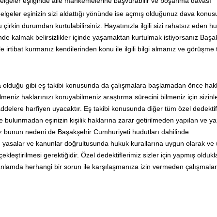
elgeler eşliğinde aile mahkemelerine başvurabilir ve boşanma davası
lgeler eşinizin sizi aldattığı yönünde ise açmış olduğunuz dava konu
irkin durumdan kurtulabilirsiniz. Hayatınızla ilgili sizi rahatsız eden h
nde kalmak belirsizlikler içinde yaşamaktan kurtulmak istiyorsanız Başa
e irtibat kurmanız kendilerinden konu ile ilgili bilgi almanız ve görüşme 
da olduğu gibi eş takibi konusunda da çalışmalara başlamadan önce hak
eniz haklarınızı koruyabilmeniz araştırma sürecini bilmeniz için sizinl
elere harfiyen uyacaktır. Eş takibi konusunda diğer tüm özel dedektif
 bulunmadan eşinizin kişilik haklarına zarar getirilmeden yapılan ve y
z bunun nedeni de Başakşehir Cumhuriyeti hudutları dahilinde
in yasalar ve kanunlar doğrultusunda hukuk kurallarına uygun olarak ve
kleştirilmesi gerektiğidir. Özel dedektiflerimiz sizler için yapmış oldukl
i anlamda herhangi bir sorun ile karşılaşmanıza izin vermeden çalışmala