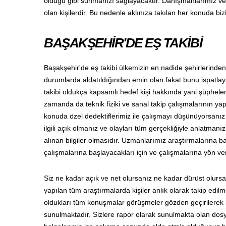
olduğu gibi sunmanızı sağlayacaktır. Danışmanlarımız ve d
olan kişilerdir. Bu nedenle aklınıza takılan her konuda biz
BAŞAKŞEHİR'DE EŞ TAKİBİ
Başakşehir'de eş takibi ülkemizin en nadide şehirlerinde
durumlarda aldatıldığından emin olan fakat bunu ispatlay
takibi oldukça kapsamlı hedef kişi hakkında yani şüphele
zamanda da teknik fiziki ve sanal takip çalışmalarının y
konuda özel dedektiflerimiz ile çalışmayı düşünüyorsanı
ilgili açık olmanız ve olayları tüm gerçekliğiyle anlatma
alınan bilgiler olmasıdır. Uzmanlarımız araştırmalarına b
çalışmalarına başlayacakları için ve çalışmalarına yön ve
Siz ne kadar açık ve net olursanız ne kadar dürüst olursa
yapılan tüm araştırmalarda kişiler anlık olarak takip edil
oldukları tüm konuşmalar görüşmeler gözden geçirilerek b
sunulmaktadır. Sizlere rapor olarak sunulmakta olan dosya