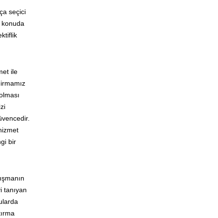
ça seçici
lı konuda
tiflik
et ile
 Firmamız
 olması
zi
güvencedir.
 hizmet
gi bir
lışmanın
yi tanıyan
ularda
tırma