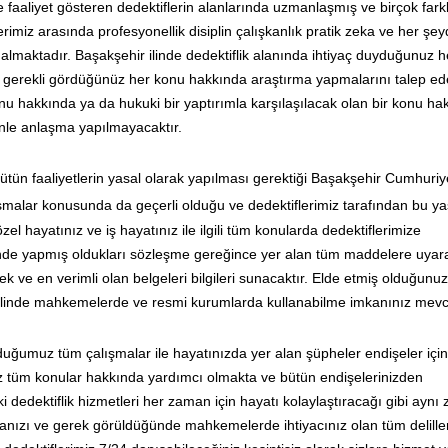
e faaliyet gösteren dedektiflerin alanlarında uzmanlaşmış ve birçok fark
erimiz arasında profesyonellik disiplin çalışkanlık pratik zeka ve her şe
er almaktadır. Başakşehir ilinde dedektiflik alanında ihtiyaç duyduğunuz h
ir gerekli gördüğünüz her konu hakkında araştırma yapmalarını talep edeb
u hakkında ya da hukuki bir yaptırımla karşılaşılacak olan bir konu ha
zinle anlaşma yapılmayacaktır.
bütün faaliyetlerin yasal olarak yapılması gerektiği Başakşehir Cumhuriy
şmalar konusunda da geçerli olduğu ve dedektiflerimiz tarafından bu ya
 hayatınız ve iş hayatınız ile ilgili tüm konularda dedektiflerimize
risinde yapmış oldukları sözleşme gereğince yer alan tüm maddelere uyar
 ve en verimli olan belgeleri bilgileri sunacaktır. Elde etmiş olduğunuz
ı halinde mahkemelerde ve resmi kurumlarda kullanabilme imkanınız mevc
lduğumuz tüm çalışmalar ile hayatınızda yer alan şüpheler endişeler içi
 tüm konular hakkında yardımcı olmakta ve bütün endişelerinizden
 dedektiflik hizmetleri her zaman için hayatı kolaylaştıracağı gibi ayn
anızı ve gerek görüldüğünde mahkemelerde ihtiyacınız olan tüm deliller