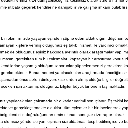
edektiflerimiz 7/24 danışabileceğiniz kesintisiz olarak sizlere hizmet 
imle irtibata geçerek kendilerine danışabilir ve çalışma imkanı bulabilirsi
n biri olan ilimizde yaşayan eşinden şüphe eden aldatıldığını düşünen b
amayan kişilere vermiş olduğumuz eş takibi hizmeti ile yardımcı olmakt
nmek de olduğunuz eşiniz hakkında ayrıntılı olarak araştırmalar yapılm
apılmasını gerektiren tüm bu çalışmaları kapsayan bir araştırma konusud
z kendilerine yaşamış olduğumuz sorunlar şüphelenmenizi gerektiren kon
nız gerekmektedir. Bunun nedeni yapılacak olan araştırmada önceliğin si
aşlamadan önce sizleri dinleyerek sizlerden almış olduğu bilgiler doğru
recekleri için aktarmış olduğunuz bilgiler büyük bir önem taşımaktadır.
nız yapılacak olan çalışmada bir o kadar verimli sonuçlanır. Eş takibi 
mekte ve gerçekleştirmekte oldukları tüm eylemler bir bir incelenerek ya
elgelendirilir, doğruluğundan emin olunan sonuçlar size rapor olarak
 olumsuz yönde ise yani eşinizin sizi aldatması tespit edilmiş ise ve b