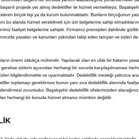
başarılı projede yer almış dedektifler ile hizmet vermekteyiz. Başakşehi
österen birçok kişi ya da kurum bulunmaktadır. Bunların birçoğunun yas
ığını bu alanda hizmet verebilmek için izin belgelerine sahip olmadıkların
rimiz faaliyet belgelerine sahiptir. Firmamız prensipleri dahilinde gizlili
ımızda yasaları ve kanunları yakından takip eden tanıyan ve sizleri de
ların önemi oldukça mühimdir. Yapılacak olan en ufak bir hatanın yasal
i gerekse sizlerin açısından herhangi bir sorunla karşılaşılmaması herha
izleri bilgilendirmekte ve uyarmaktadır. Dedektiflik mesleği yalnızca ar
liller toplamayı gerektirmez bunun yanı sıra dedektiflik alanında faaliy
 bilgilendirmesi zorunludur. Başakşehir dedektiflik ofislerimizden alacağını
 olan herhangi bir konuda hizmet almanız mümkün değildir.
LİK