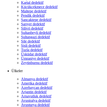
Kartal dedektif
Küçükçekmece dedektif
Maltepe dedektif
Pendik dedektif
Sancaktepe dedektif
Sarıyer dedektif
Silivri dedektif
Sultanbeyli dedektif
Sultangazi dedektif
Şile dedektif
Şişli dedektif
Tuzla dedektif
Üsküdar dedektif
Ümraniye dedektif
Zeytinburnu dedektif
Ülkeler
Almanya dedektif
Amerika dedektif
Azerbaycan dedektif
Arjantin dedektif
Arnavutluk dedektif
Avustralya dedektif
Avusturya dedektif