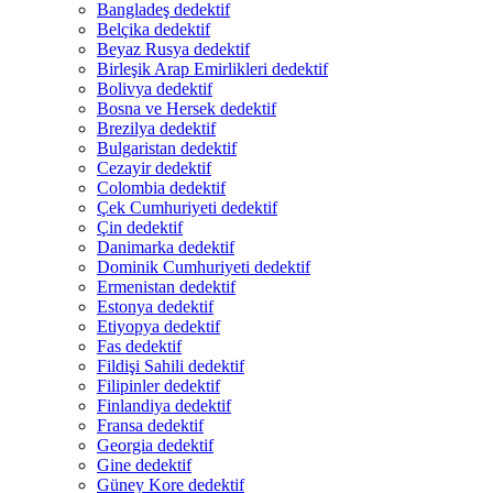
Bangladeş dedektif
Belçika dedektif
Beyaz Rusya dedektif
Birleşik Arap Emirlikleri dedektif
Bolivya dedektif
Bosna ve Hersek dedektif
Brezilya dedektif
Bulgaristan dedektif
Cezayir dedektif
Colombia dedektif
Çek Cumhuriyeti dedektif
Çin dedektif
Danimarka dedektif
Dominik Cumhuriyeti dedektif
Ermenistan dedektif
Estonya dedektif
Etiyopya dedektif
Fas dedektif
Fildişi Sahili dedektif
Filipinler dedektif
Finlandiya dedektif
Fransa dedektif
Georgia dedektif
Gine dedektif
Güney Kore dedektif