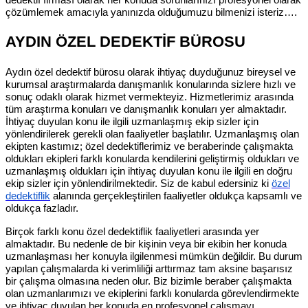
dedektif firması olarak her konuda sorunlarınızı profesyonel olarak
çözümlemek amacıyla yanınızda olduğumuzu bilmenizi isteriz….
AYDIN ÖZEL DEDEKTİF BÜROSU
Aydın özel dedektif bürosu olarak ihtiyaç duyduğunuz bireysel ve
kurumsal araştırmalarda danışmanlık konularında sizlere hızlı ve
sonuç odaklı olarak hizmet vermekteyiz. Hizmetlerimiz arasında
tüm araştırma konuları ve danışmanlık konuları yer almaktadır.
İhtiyaç duyulan konu ile ilgili uzmanlaşmış ekip sizler için
yönlendirilerek gerekli olan faaliyetler başlatılır. Uzmanlaşmış olan
ekipten kastımız; özel dedektiflerimiz ve beraberinde çalışmakta
oldukları ekipleri farklı konularda kendilerini geliştirmiş oldukları ve
uzmanlaşmış oldukları için ihtiyaç duyulan konu ile ilgili en doğru
ekip sizler için yönlendirilmektedir. Siz de kabul edersiniz ki
özel
dedektiflik
alanında gerçekleştirilen faaliyetler oldukça kapsamlı ve
oldukça fazladır.
Birçok farklı konu özel dedektiflik faaliyetleri arasında yer
almaktadır. Bu nedenle de bir kişinin veya bir ekibin her konuda
uzmanlaşması her konuyla ilgilenmesi mümkün değildir. Bu durum
yapılan çalışmalarda ki verimliliği arttırmaz tam aksine başarısız
bir çalışma olmasına neden olur. Biz bizimle beraber çalışmakta
olan uzmanlarımızı ve ekiplerini farklı konularda görevlendirmekte
ve ihtiyaç duyulan her konuda en profesyonel çalışmayı