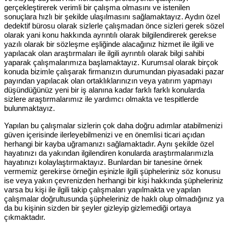
gerçekleştirerek verimli bir çalışma olmasını ve istenilen
sonuçlara hızlı bir şekilde ulaşılmasını sağlamaktayız. Aydın özel
dedektif bürosu olarak sizlerle çalışmadan önce sizleri gerek sözel
olarak yani konu hakkında ayrıntılı olarak bilgilendirerek gerekse
yazılı olarak bir sözleşme eşliğinde alacağınız hizmet ile ilgili ve
yapılacak olan araştırmaları ile ilgili ayrıntılı olarak bilgi sahibi
yaparak çalışmalarımıza başlamaktayız. Kurumsal olarak birçok
konuda bizimle çalışarak firmanızın durumundan piyasadaki pazar
payından yapılacak olan ortaklıklarınızın veya yatırım yapmayı
düşündüğünüz yeni bir iş alanına kadar farklı farklı konularda
sizlere araştırmalarımız ile yardımcı olmakta ve tespitlerde
bulunmaktayız.
Yapılan bu çalışmalar sizlerin çok daha doğru adımlar atabilmenizi
güven içerisinde ilerleyebilmenizi ve en önemlisi ticari açıdan
herhangi bir kayba uğramanızı sağlamaktadır. Aynı şekilde özel
hayatınızı da yakından ilgilendiren konularda araştırmalarımızla
hayatınızı kolaylaştırmaktayız. Bunlardan bir tanesine örnek
vermemiz gerekirse örneğin eşinizle ilgili şüpheleriniz söz konusu
ise veya yakın çevrenizden herhangi bir kişi hakkında şüpheleriniz
varsa bu kişi ile ilgili takip çalışmaları yapılmakta ve yapılan
çalışmalar doğrultusunda şüpheleriniz de haklı olup olmadığınız ya
da bu kişinin sizden bir şeyler gizleyip gizlemediği ortaya
çıkmaktadır.