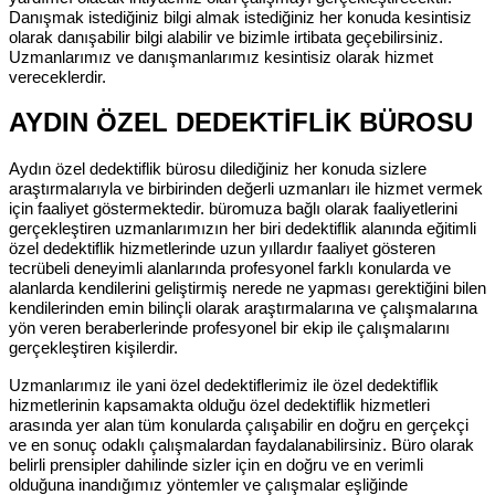
Danışmak istediğiniz bilgi almak istediğiniz her konuda kesintisiz
olarak danışabilir bilgi alabilir ve bizimle irtibata geçebilirsiniz.
Uzmanlarımız ve danışmanlarımız kesintisiz olarak hizmet
vereceklerdir.
AYDIN ÖZEL DEDEKTİFLİK BÜROSU
Aydın özel dedektiflik bürosu dilediğiniz her konuda sizlere
araştırmalarıyla ve birbirinden değerli uzmanları ile hizmet vermek
için faaliyet göstermektedir. büromuza bağlı olarak faaliyetlerini
gerçekleştiren uzmanlarımızın her biri dedektiflik alanında eğitimli
özel dedektiflik hizmetlerinde uzun yıllardır faaliyet gösteren
tecrübeli deneyimli alanlarında profesyonel farklı konularda ve
alanlarda kendilerini geliştirmiş nerede ne yapması gerektiğini bilen
kendilerinden emin bilinçli olarak araştırmalarına ve çalışmalarına
yön veren beraberlerinde profesyonel bir ekip ile çalışmalarını
gerçekleştiren kişilerdir.
Uzmanlarımız ile yani özel dedektiflerimiz ile özel dedektiflik
hizmetlerinin kapsamakta olduğu özel dedektiflik hizmetleri
arasında yer alan tüm konularda çalışabilir en doğru en gerçekçi
ve en sonuç odaklı çalışmalardan faydalanabilirsiniz. Büro olarak
belirli prensipler dahilinde sizler için en doğru ve en verimli
olduğuna inandığımız yöntemler ve çalışmalar eşliğinde