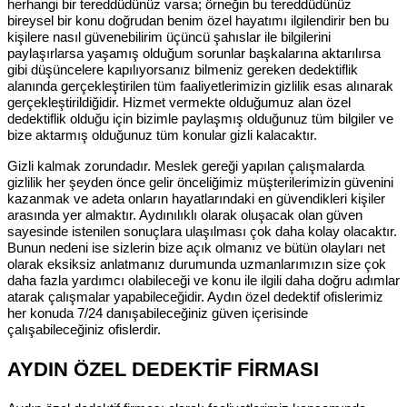
herhangi bir tereddüdünüz varsa; örneğin bu tereddüdünüz
bireysel bir konu doğrudan benim özel hayatımı ilgilendirir ben bu
kişilere nasıl güvenebilirim üçüncü şahıslar ile bilgilerini
paylaşırlarsa yaşamış olduğum sorunlar başkalarına aktarılırsa
gibi düşüncelere kapılıyorsanız bilmeniz gereken dedektiflik
alanında gerçekleştirilen tüm faaliyetlerimizin gizlilik esas alınarak
gerçekleştirildiğidir. Hizmet vermekte olduğumuz alan özel
dedektiflik olduğu için bizimle paylaşmış olduğunuz tüm bilgiler ve
bize aktarmış olduğunuz tüm konular gizli kalacaktır.
Gizli kalmak zorundadır. Meslek gereği yapılan çalışmalarda
gizlilik her şeyden önce gelir önceliğimiz müşterilerimizin güvenini
kazanmak ve adeta onların hayatlarındaki en güvendikleri kişiler
arasında yer almaktır. Aydınılıklı olarak oluşacak olan güven
sayesinde istenilen sonuçlara ulaşılması çok daha kolay olacaktır.
Bunun nedeni ise sizlerin bize açık olmanız ve bütün olayları net
olarak eksiksiz anlatmanız durumunda uzmanlarımızın size çok
daha fazla yardımcı olabileceği ve konu ile ilgili daha doğru adımlar
atarak çalışmalar yapabileceğidir. Aydın özel dedektif ofislerimiz
her konuda 7/24 danışabileceğiniz güven içerisinde
çalışabileceğiniz ofislerdir.
AYDIN ÖZEL DEDEKTİF FİRMASI