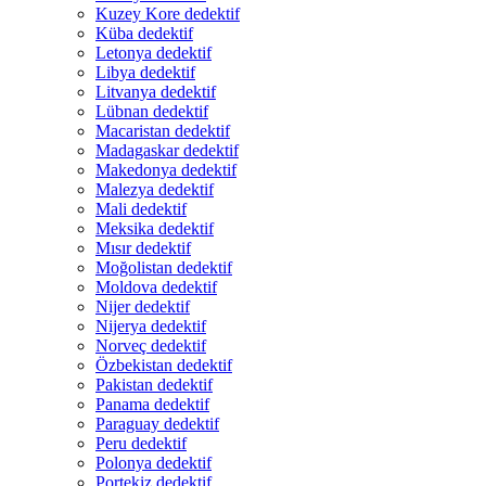
Kuzey Kore dedektif
Küba dedektif
Letonya dedektif
Libya dedektif
Litvanya dedektif
Lübnan dedektif
Macaristan dedektif
Madagaskar dedektif
Makedonya dedektif
Malezya dedektif
Mali dedektif
Meksika dedektif
Mısır dedektif
Moğolistan dedektif
Moldova dedektif
Nijer dedektif
Nijerya dedektif
Norveç dedektif
Özbekistan dedektif
Pakistan dedektif
Panama dedektif
Paraguay dedektif
Peru dedektif
Polonya dedektif
Portekiz dedektif