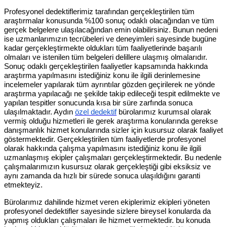
Profesyonel dedektiflerimiz tarafından gerçekleştirilen tüm
araştırmalar konusunda %100 sonuç odaklı olacağından ve tüm
gerçek belgelere ulaşılacağından emin olabilirsiniz. Bunun nedeni
ise uzmanlarımızın tecrübeleri ve deneyimleri sayesinde bugüne
kadar gerçekleştirmekte oldukları tüm faaliyetlerinde başarılı
olmaları ve istenilen tüm belgeleri delillere ulaşmış olmalarıdır.
Sonuç odaklı gerçekleştirilen faaliyetler kapsamında hakkında
araştırma yapılmasını istediğiniz konu ile ilgili derinlemesine
incelemeler yapılarak tüm ayrıntılar gözden geçirilerek ne yönde
araştırma yapılacağı ne şekilde takip edileceği tespit edilmekte ve
yapılan tespitler sonucunda kısa bir süre zarfında sonuca
ulaşılmaktadır. Aydın
özel dedektif
bürolarımız kurumsal olarak
vermiş olduğu hizmetleri ile gerek araştırma konularında gerekse
danışmanlık hizmet konularında sizler için kusursuz olarak faaliyet
göstermektedir. Gerçekleştirilen tüm faaliyetlerde profesyonel
olarak hakkında çalışma yapılmasını istediğiniz konu ile ilgili
uzmanlaşmış ekipler çalışmaları gerçekleştirmektedir. Bu nedenle
çalışmalarımızın kusursuz olarak gerçekleştiği gibi eksiksiz ve
aynı zamanda da hızlı bir sürede sonuca ulaşıldığını garanti
etmekteyiz.
Bürolarımız dahilinde hizmet veren ekiplerimiz ekipleri yöneten
profesyonel dedektifler sayesinde sizlere bireysel konularda da
yapmış oldukları çalışmaları ile hizmet vermektedir. bu konuda