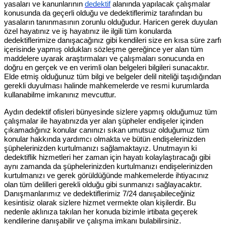
yasaları ve kanunlarının
dedektif
alanında yapılacak çalışmalar
konusunda da geçerli olduğu ve dedektiflerimiz tarafından bu
yasaların tanınmasının zorunlu olduğudur. Haricen gerek duyulan
özel hayatınız ve iş hayatınız ile ilgili tüm konularda
dedektiflerimize danışacağınız gibi kendileri size en kısa süre zarfı
içerisinde yapmış oldukları sözleşme gereğince yer alan tüm
maddelere uyarak araştırmaları ve çalışmaları sonucunda en
doğru en gerçek ve en verimli olan belgeleri bilgileri sunacaktır.
Elde etmiş olduğunuz tüm bilgi ve belgeler delil niteliği taşıdığından
gerekli duyulması halinde mahkemelerde ve resmi kurumlarda
kullanabilme imkanınız mevcuttur.
Aydın dedektif ofisleri bünyesinde sizlere yapmış olduğumuz tüm
çalışmalar ile hayatınızda yer alan şüpheler endişeler içinden
çıkamadığınız konular canınızı sıkan umutsuz olduğumuz tüm
konular hakkında yardımcı olmakta ve bütün endişelerinizden
şüphelerinizden kurtulmanızı sağlamaktayız. Unutmayın ki
dedektiflik hizmetleri her zaman için hayatı kolaylaştıracağı gibi
aynı zamanda da şüphelerinizden kurtulmanızı endişelerinizden
kurtulmanızı ve gerek görüldüğünde mahkemelerde ihtiyacınız
olan tüm delilleri gerekli olduğu gibi sunmanızı sağlayacaktır.
Danışmanlarımız ve dedektiflerimiz 7/24 danışabileceğiniz
kesintisiz olarak sizlere hizmet vermekte olan kişilerdir. Bu
nedenle aklınıza takılan her konuda bizimle irtibata geçerek
kendilerine danışabilir ve çalışma imkanı bulabilirsiniz.