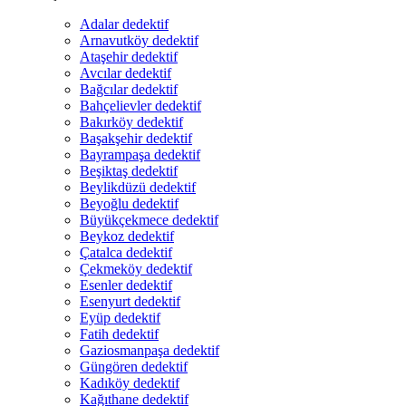
Adalar dedektif
Arnavutköy dedektif
Ataşehir dedektif
Avcılar dedektif
Bağcılar dedektif
Bahçelievler dedektif
Bakırköy dedektif
Başakşehir dedektif
Bayrampaşa dedektif
Beşiktaş dedektif
Beylikdüzü dedektif
Beyoğlu dedektif
Büyükçekmece dedektif
Beykoz dedektif
Çatalca dedektif
Çekmeköy dedektif
Esenler dedektif
Esenyurt dedektif
Eyüp dedektif
Fatih dedektif
Gaziosmanpaşa dedektif
Güngören dedektif
Kadıköy dedektif
Kağıthane dedektif