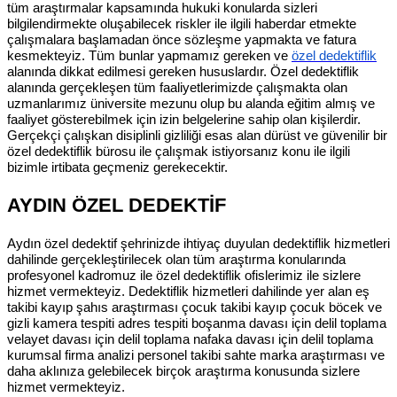
tüm araştırmalar kapsamında hukuki konularda sizleri
bilgilendirmekte oluşabilecek riskler ile ilgili haberdar etmekte
çalışmalara başlamadan önce sözleşme yapmakta ve fatura
kesmekteyiz. Tüm bunlar yapmamız gereken ve
özel dedektiflik
alanında dikkat edilmesi gereken hususlardır. Özel dedektiflik
alanında gerçekleşen tüm faaliyetlerimizde çalışmakta olan
uzmanlarımız üniversite mezunu olup bu alanda eğitim almış ve
faaliyet gösterebilmek için izin belgelerine sahip olan kişilerdir.
Gerçekçi çalışkan disiplinli gizliliği esas alan dürüst ve güvenilir bir
özel dedektiflik bürosu ile çalışmak istiyorsanız konu ile ilgili
bizimle irtibata geçmeniz gerekecektir.
AYDIN ÖZEL DEDEKTİF
Aydın özel dedektif şehrinizde ihtiyaç duyulan dedektiflik hizmetleri
dahilinde gerçekleştirilecek olan tüm araştırma konularında
profesyonel kadromuz ile özel dedektiflik ofislerimiz ile sizlere
hizmet vermekteyiz. Dedektiflik hizmetleri dahilinde yer alan eş
takibi kayıp şahıs araştırması çocuk takibi kayıp çocuk böcek ve
gizli kamera tespiti adres tespiti boşanma davası için delil toplama
velayet davası için delil toplama nafaka davası için delil toplama
kurumsal firma analizi personel takibi sahte marka araştırması ve
daha aklınıza gelebilecek birçok araştırma konusunda sizlere
hizmet vermekteyiz.