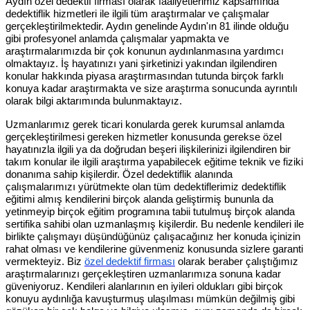
Aydın özel dedektif firması olarak faaliyetlerimiz kapsamında
dedektiflik hizmetleri ile ilgili tüm araştırmalar ve çalışmalar
gerçekleştirilmektedir. Aydın genelinde Aydın'ın 81 ilinde olduğu
gibi profesyonel anlamda çalışmalar yapmakta ve
araştırmalarımızda bir çok konunun aydınlanmasına yardımcı
olmaktayız. İş hayatınızı yani şirketinizi yakından ilgilendiren
konular hakkında piyasa araştırmasından tutunda birçok farklı
konuya kadar araştırmakta ve size araştırma sonucunda ayrıntılı
olarak bilgi aktarımında bulunmaktayız.
Uzmanlarımız gerek ticari konularda gerek kurumsal anlamda
gerçekleştirilmesi gereken hizmetler konusunda gerekse özel
hayatınızla ilgili ya da doğrudan beşeri ilişkilerinizi ilgilendiren bir
takım konular ile ilgili araştırma yapabilecek eğitime teknik ve fiziki
donanıma sahip kişilerdir. Özel dedektiflik alanında
çalışmalarımızı yürütmekte olan tüm dedektiflerimiz dedektiflik
eğitimi almış kendilerini birçok alanda geliştirmiş bununla da
yetinmeyip birçok eğitim programına tabii tutulmuş birçok alanda
sertifika sahibi olan uzmanlaşmış kişilerdir. Bu nedenle kendileri ile
birlikte çalışmayı düşündüğünüz çalışacağınız her konuda içinizin
rahat olması ve kendilerine güvenmeniz konusunda sizlere garanti
vermekteyiz. Biz
özel dedektif firması
olarak beraber çalıştığımız
araştırmalarınızı gerçekleştiren uzmanlarımıza sonuna kadar
güveniyoruz. Kendileri alanlarının en iyileri oldukları gibi birçok
konuyu aydınlığa kavuşturmuş ulaşılması mümkün değilmiş gibi