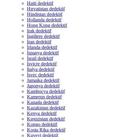
Haiti dedektif
Hırvatistan dedektif
Hindistan dedektif
Hollanda dedektif
Hong Kong dedektif
Irak dedektif
İngiltere dedektif
İran dedektif
İrlanda dedektif
İspanya dedektif
İsrail dedektif
İsviçre dedektif
İtalya dedektif
İsveç dedektif
Jamaika dedektif
Japonya dedektif
Kamboçya dedektif
Kamerun dedektif
Kanada dedektif
Kazakistan dedektif
Kenya dedektif
Kırgızistan dedektif
Kongo dedektif
Kosta Rika dedektif
Kuveyt dedektif