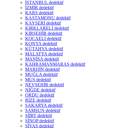
İSTANBUL dedektif
İZMİR dedektif
KARS dedektif
KASTAMONU dedektif
KAYSERİ dedektif
KIRKLARELİ dedektif
KIRŞEHİR dedektif
KOCAELİ dedektif
KONYA dedektif
KÜTAHYA dedektif
MALATYA dedektif
MANİSA dedektif
KAHRAMANMARAŞ dedektif
MARDİN dedektif
MUĞLA dedektif
MUŞ dedektif
NEVŞEHİR dedektif
NİĞDE dedektif
ORDU dedektif
RİZE dedektif
SAKARYA dedektif
SAMSUN dedektif
SİİRT dedektif
SİNOP dedektif
SİVAS dedektif