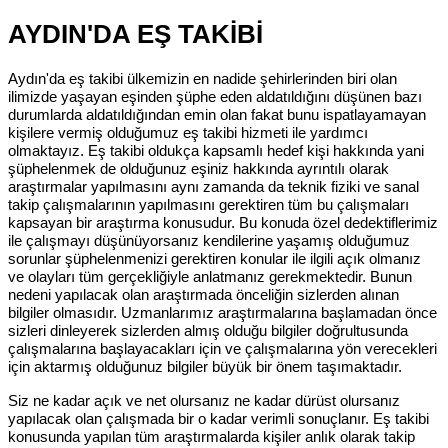
AYDIN'DA EŞ TAKİBİ
Aydın'da eş takibi ülkemizin en nadide şehirlerinden biri olan
ilimizde yaşayan eşinden şüphe eden aldatıldığını düşünen bazı
durumlarda aldatıldığından emin olan fakat bunu ispatlayamayan
kişilere vermiş olduğumuz eş takibi hizmeti ile yardımcı
olmaktayız. Eş takibi oldukça kapsamlı hedef kişi hakkında yani
şüphelenmek de olduğunuz eşiniz hakkında ayrıntılı olarak
araştırmalar yapılmasını aynı zamanda da teknik fiziki ve sanal
takip çalışmalarının yapılmasını gerektiren tüm bu çalışmaları
kapsayan bir araştırma konusudur. Bu konuda özel dedektiflerimiz
ile çalışmayı düşünüyorsanız kendilerine yaşamış olduğumuz
sorunlar şüphelenmenizi gerektiren konular ile ilgili açık olmanız
ve olayları tüm gerçekliğiyle anlatmanız gerekmektedir. Bunun
nedeni yapılacak olan araştırmada önceliğin sizlerden alınan
bilgiler olmasıdır. Uzmanlarımız araştırmalarına başlamadan önce
sizleri dinleyerek sizlerden almış olduğu bilgiler doğrultusunda
çalışmalarına başlayacakları için ve çalışmalarına yön verecekleri
için aktarmış olduğunuz bilgiler büyük bir önem taşımaktadır.
Siz ne kadar açık ve net olursanız ne kadar dürüst olursanız
yapılacak olan çalışmada bir o kadar verimli sonuçlanır. Eş takibi
konusunda yapılan tüm araştırmalarda kişiler anlık olarak takip