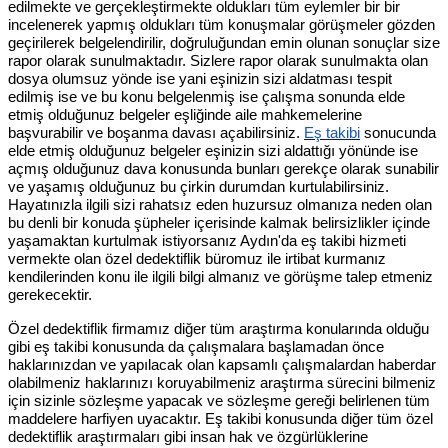
edilmekte ve gerçekleştirmekte oldukları tüm eylemler bir bir
incelenerek yapmış oldukları tüm konuşmalar görüşmeler gözden
geçirilerek belgelendirilir, doğruluğundan emin olunan sonuçlar size
rapor olarak sunulmaktadır. Sizlere rapor olarak sunulmakta olan
dosya olumsuz yönde ise yani eşinizin sizi aldatması tespit
edilmiş ise ve bu konu belgelenmiş ise çalışma sonunda elde
etmiş olduğunuz belgeler eşliğinde aile mahkemelerine
başvurabilir ve boşanma davası açabilirsiniz.
Eş takibi
sonucunda
elde etmiş olduğunuz belgeler eşinizin sizi aldattığı yönünde ise
açmış olduğunuz dava konusunda bunları gerekçe olarak sunabilir
ve yaşamış olduğunuz bu çirkin durumdan kurtulabilirsiniz.
Hayatınızla ilgili sizi rahatsız eden huzursuz olmanıza neden olan
bu denli bir konuda şüpheler içerisinde kalmak belirsizlikler içinde
yaşamaktan kurtulmak istiyorsanız Aydın'da eş takibi hizmeti
vermekte olan özel dedektiflik büromuz ile irtibat kurmanız
kendilerinden konu ile ilgili bilgi almanız ve görüşme talep etmeniz
gerekecektir.
Özel dedektiflik firmamız diğer tüm araştırma konularında olduğu
gibi eş takibi konusunda da çalışmalara başlamadan önce
haklarınızdan ve yapılacak olan kapsamlı çalışmalardan haberdar
olabilmeniz haklarınızı koruyabilmeniz araştırma sürecini bilmeniz
için sizinle sözleşme yapacak ve sözleşme gereği belirlenen tüm
maddelere harfiyen uyacaktır. Eş takibi konusunda diğer tüm özel
dedektiflik araştırmaları gibi insan hak ve özgürlüklerine