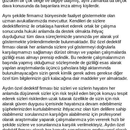
gözüken bir çok belge ve bilgiye ulaşmış, aynı zamanda da birçok
dava konusunda da başarılara imza atmış kişilerdir.
Aynı şekilde firmamız bünyesinde faaliyet göstermekte olan
uzman avukatlarımızda mevcuttur. Kendileri de sizlere
dedektiflerimiz ile ortaklaşa hareket ederek ortak bir çalışma
sonucunda hukuki anlamda da destek olmakta ihtiyaç
duyduğunuz tüm dava süreçlerinizde yanınızda yer alarak yol
göstermekte yönlendirmelerde bulunmaktadır. Biz özel dedektif
firması olarak her anlamda sizlere yol göstermeyi doğrularla
karşılaşmamızı sağlamayı dürüst olmayı ve yapılan çalışmalarda
gizliliği esas almayı prensip edindik. Bu nedenle çalışmalarımızın
başında yapmış olduğumuz sözleşmede de gizliliği esas alarak
yapılan araştırmalarda üçüncü şahıslara bilgi aktarımında
bulunulmayacağını sizin gerek kimlik gerek adres gerekse diğer
özel tüm bilgilerinizin gizli kalacağına dair maddeler yer almaktadır.
Aydın özel dedektif firması biz sizleri ve sizlerin hayatını her
anlamda düşünerek sizler için risk teşkil eden birçok konuyu tespit
ederek sizleri risklerden uzak tutarak özellikle de sizin için risk
alarak güven duygusu içerisinde hayatınıza devam edebilmeniz
şüphelerinizden kurtulabilmeniz ihtiyacınız olan tüm delillere sahip
olabilmeniz sorularınızın karşılığını alabilmeniz için profesyonel
olarak araştırmalar yaparak çalışmalarımıza yön vererek hızlı bir
şekilde sizlere ve sorunlarınıza karşılık verilmekteyiz. Aydın özel