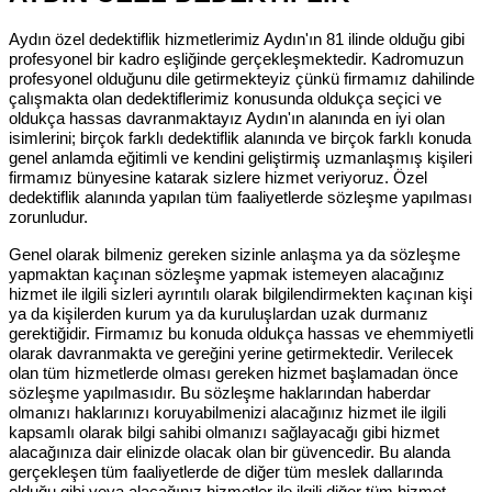
Aydın özel dedektiflik hizmetlerimiz Aydın'ın 81 ilinde olduğu gibi
profesyonel bir kadro eşliğinde gerçekleşmektedir. Kadromuzun
profesyonel olduğunu dile getirmekteyiz çünkü firmamız dahilinde
çalışmakta olan dedektiflerimiz konusunda oldukça seçici ve
oldukça hassas davranmaktayız Aydın'ın alanında en iyi olan
isimlerini; birçok farklı dedektiflik alanında ve birçok farklı konuda
genel anlamda eğitimli ve kendini geliştirmiş uzmanlaşmış kişileri
firmamız bünyesine katarak sizlere hizmet veriyoruz. Özel
dedektiflik alanında yapılan tüm faaliyetlerde sözleşme yapılması
zorunludur.
Genel olarak bilmeniz gereken sizinle anlaşma ya da sözleşme
yapmaktan kaçınan sözleşme yapmak istemeyen alacağınız
hizmet ile ilgili sizleri ayrıntılı olarak bilgilendirmekten kaçınan kişi
ya da kişilerden kurum ya da kuruluşlardan uzak durmanız
gerektiğidir. Firmamız bu konuda oldukça hassas ve ehemmiyetli
olarak davranmakta ve gereğini yerine getirmektedir. Verilecek
olan tüm hizmetlerde olması gereken hizmet başlamadan önce
sözleşme yapılmasıdır. Bu sözleşme haklarından haberdar
olmanızı haklarınızı koruyabilmenizi alacağınız hizmet ile ilgili
kapsamlı olarak bilgi sahibi olmanızı sağlayacağı gibi hizmet
alacağınıza dair elinizde olacak olan bir güvencedir. Bu alanda
gerçekleşen tüm faaliyetlerde de diğer tüm meslek dallarında
olduğu gibi veya alacağınız hizmetler ile ilgili diğer tüm hizmet