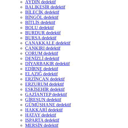
AYDIN dedektif
BALIKESİR dedektif
BİLECİK dedektif
BİNGÖL dedektif
BİTLİS dedektif
BOLU dedektif
BURDUR dedektif
BURSA dedektif
ÇANAKKALE dedektif
ÇANKIRI dedektif
ÇORUM dedektif
DENİZLİ dedektif
DİYARBAKIR dedektif
EDİRNE dedektif
ELAZIĞ dedektif
ERZİNCAN dedektif
ERZURUM dedektif
ESKİŞEHİR dedektif
GAZİANTEP dedektif
GİRESUN dedektif
GÜMÜŞHANE dedektif
HAKKARİ dedektif
HATAY dedektif
ISPARTA dedektif
MERSİN dedektif