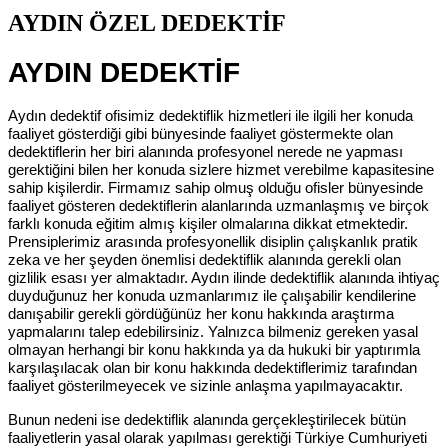
AYDIN ÖZEL DEDEKTİF
AYDIN DEDEKTİF
Aydın dedektif ofisimiz dedektiflik hizmetleri ile ilgili her konuda
faaliyet gösterdiği gibi bünyesinde faaliyet göstermekte olan
dedektiflerin her biri alanında profesyonel nerede ne yapması
gerektiğini bilen her konuda sizlere hizmet verebilme kapasitesine
sahip kişilerdir. Firmamız sahip olmuş olduğu ofisler bünyesinde
faaliyet gösteren dedektiflerin alanlarında uzmanlaşmış ve birçok
farklı konuda eğitim almış kişiler olmalarına dikkat etmektedir.
Prensiplerimiz arasında profesyonellik disiplin çalışkanlık pratik
zeka ve her şeyden önemlisi dedektiflik alanında gerekli olan
gizlilik esası yer almaktadır. Aydın ilinde dedektiflik alanında ihtiyaç
duyduğunuz her konuda uzmanlarımız ile çalışabilir kendilerine
danışabilir gerekli gördüğünüz her konu hakkında araştırma
yapmalarını talep edebilirsiniz. Yalnızca bilmeniz gereken yasal
olmayan herhangi bir konu hakkında ya da hukuki bir yaptırımla
karşılaşılacak olan bir konu hakkında dedektiflerimiz tarafından
faaliyet gösterilmeyecek ve sizinle anlaşma yapılmayacaktır.
Bunun nedeni ise dedektiflik alanında gerçekleştirilecek bütün
faaliyetlerin yasal olarak yapılması gerektiği Türkiye Cumhuriyeti