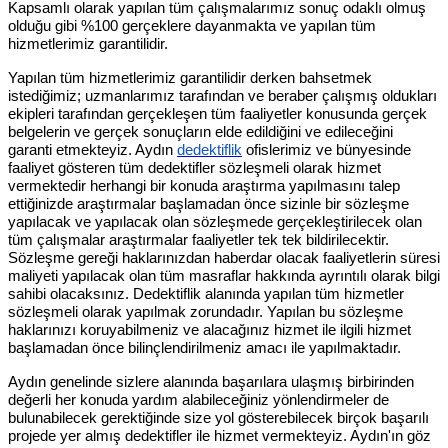
Kapsamlı olarak yapılan tüm çalışmalarımız sonuç odaklı olmuş
olduğu gibi %100 gerçeklere dayanmakta ve yapılan tüm
hizmetlerimiz garantilidir.
Yapılan tüm hizmetlerimiz garantilidir derken bahsetmek
istediğimiz; uzmanlarımız tarafından ve beraber çalışmış oldukları
ekipleri tarafından gerçekleşen tüm faaliyetler konusunda gerçek
belgelerin ve gerçek sonuçların elde edildiğini ve edileceğini
garanti etmekteyiz. Aydın
dedektiflik
ofislerimiz ve bünyesinde
faaliyet gösteren tüm dedektifler sözleşmeli olarak hizmet
vermektedir herhangi bir konuda araştırma yapılmasını talep
ettiğinizde araştırmalar başlamadan önce sizinle bir sözleşme
yapılacak ve yapılacak olan sözleşmede gerçekleştirilecek olan
tüm çalışmalar araştırmalar faaliyetler tek tek bildirilecektir.
Sözleşme gereği haklarınızdan haberdar olacak faaliyetlerin süresi
maliyeti yapılacak olan tüm masraflar hakkında ayrıntılı olarak bilgi
sahibi olacaksınız. Dedektiflik alanında yapılan tüm hizmetler
sözleşmeli olarak yapılmak zorundadır. Yapılan bu sözleşme
haklarınızı koruyabilmeniz ve alacağınız hizmet ile ilgili hizmet
başlamadan önce bilinçlendirilmeniz amacı ile yapılmaktadır.
Aydın genelinde sizlere alanında başarılara ulaşmış birbirinden
değerli her konuda yardım alabileceğiniz yönlendirmeler de
bulunabilecek gerektiğinde size yol gösterebilecek birçok başarılı
projede yer almış dedektifler ile hizmet vermekteyiz. Aydın'ın göz