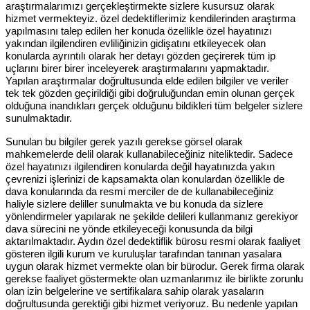
araştırmalarımızı gerçekleştirmekte sizlere kusursuz olarak
hizmet vermekteyiz. özel dedektiflerimiz kendilerinden araştırma
yapılmasını talep edilen her konuda özellikle özel hayatınızı
yakından ilgilendiren evliliğinizin gidişatını etkileyecek olan
konularda ayrıntılı olarak her detayı gözden geçirerek tüm ip
uçlarını birer birer inceleyerek araştırmalarını yapmaktadır.
Yapılan araştırmalar doğrultusunda elde edilen bilgiler ve veriler
tek tek gözden geçirildiği gibi doğruluğundan emin olunan gerçek
olduğuna inandıkları gerçek olduğunu bildikleri tüm belgeler sizlere
sunulmaktadır.
Sunulan bu bilgiler gerek yazılı gerekse görsel olarak
mahkemelerde delil olarak kullanabileceğiniz niteliktedir. Sadece
özel hayatınızı ilgilendiren konularda değil hayatınızda yakın
çevrenizi işlerinizi de kapsamakta olan konulardan özellikle de
dava konularında da resmi merciler de de kullanabileceğiniz
haliyle sizlere deliller sunulmakta ve bu konuda da sizlere
yönlendirmeler yapılarak ne şekilde delileri kullanmanız gerekiyor
dava sürecini ne yönde etkileyeceği konusunda da bilgi
aktarılmaktadır. Aydın özel dedektiflik bürosu resmi olarak faaliyet
gösteren ilgili kurum ve kuruluşlar tarafından tanınan yasalara
uygun olarak hizmet vermekte olan bir bürodur. Gerek firma olarak
gerekse faaliyet göstermekte olan uzmanlarımız ile birlikte zorunlu
olan izin belgelerine ve sertifikalara sahip olarak yasaların
doğrultusunda gerektiği gibi hizmet veriyoruz. Bu nedenle yapılan