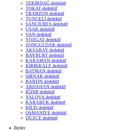
TEKİRDAĞ dedektif
TOKAT dedektif
TRABZON dedektif
TUNCELİ dedektif
ŞANLIURFA dedektif
UŞAK dedektif
VAN dedektif
YOZGAT dedektif
ZONGULDAK dedektif
AKSARAY dedektif
BAYBURT dedektif
KARAMAN dedektif
KIRIKKALE dedektif
BATMAN dedektif
ŞIRNAK dedektif
BARTIN dedektif
ARDAHAN dedektif
IĞDIR dedektif
YALOVA dedektif
KARABÜK dedektif
KİLİS dedektif
OSMANİYE dedektif
DÜZCE dedektif
İlçeler