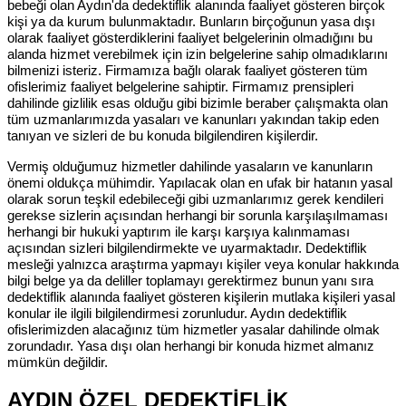
bebeği olan Aydın'da dedektiflik alanında faaliyet gösteren birçok
kişi ya da kurum bulunmaktadır. Bunların birçoğunun yasa dışı
olarak faaliyet gösterdiklerini faaliyet belgelerinin olmadığını bu
alanda hizmet verebilmek için izin belgelerine sahip olmadıklarını
bilmenizi isteriz. Firmamıza bağlı olarak faaliyet gösteren tüm
ofislerimiz faaliyet belgelerine sahiptir. Firmamız prensipleri
dahilinde gizlilik esas olduğu gibi bizimle beraber çalışmakta olan
tüm uzmanlarımızda yasaları ve kanunları yakından takip eden
tanıyan ve sizleri de bu konuda bilgilendiren kişilerdir.
Vermiş olduğumuz hizmetler dahilinde yasaların ve kanunların
önemi oldukça mühimdir. Yapılacak olan en ufak bir hatanın yasal
olarak sorun teşkil edebileceği gibi uzmanlarımız gerek kendileri
gerekse sizlerin açısından herhangi bir sorunla karşılaşılmaması
herhangi bir hukuki yaptırım ile karşı karşıya kalınmaması
açısından sizleri bilgilendirmekte ve uyarmaktadır. Dedektiflik
mesleği yalnızca araştırma yapmayı kişiler veya konular hakkında
bilgi belge ya da deliller toplamayı gerektirmez bunun yanı sıra
dedektiflik alanında faaliyet gösteren kişilerin mutlaka kişileri yasal
konular ile ilgili bilgilendirmesi zorunludur. Aydın dedektiflik
ofislerimizden alacağınız tüm hizmetler yasalar dahilinde olmak
zorundadır. Yasa dışı olan herhangi bir konuda hizmet almanız
mümkün değildir.
AYDIN ÖZEL DEDEKTİFLİK