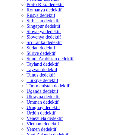
Porto Riko dedektif
Romanya dedektif
Rusya dedektif
Sırbistan dedektif
Singapur dedektif
Slovakya dedektif
Slovenya dedektif
Sri Lanka dedektif
Sudan dedektif
Suriye dedektif
Suudi Arabistan dedektif
Tayland dedektif
Tayvan dedektif
Tunus dedektif
Türkiye dedektif
Türkmenistan dedektif
Uganda dedektif
Ukrayna dedektif
Umman dedektif
Uruguay dedektif
Ürdün dedektif
Venezuela dedektif
Vietnam dedektif
Yemen dedektif
Yeni Zelanda dedektif