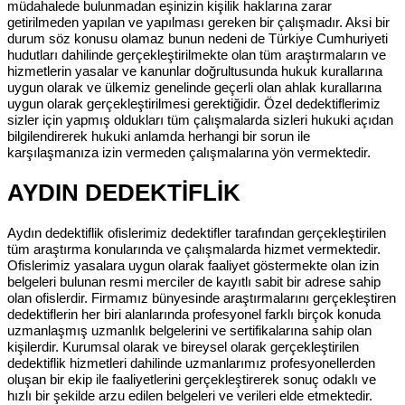
müdahalede bulunmadan eşinizin kişilik haklarına zarar
getirilmeden yapılan ve yapılması gereken bir çalışmadır. Aksi bir
durum söz konusu olamaz bunun nedeni de Türkiye Cumhuriyeti
hudutları dahilinde gerçekleştirilmekte olan tüm araştırmaların ve
hizmetlerin yasalar ve kanunlar doğrultusunda hukuk kurallarına
uygun olarak ve ülkemiz genelinde geçerli olan ahlak kurallarına
uygun olarak gerçekleştirilmesi gerektiğidir. Özel dedektiflerimiz
sizler için yapmış oldukları tüm çalışmalarda sizleri hukuki açıdan
bilgilendirerek hukuki anlamda herhangi bir sorun ile
karşılaşmanıza izin vermeden çalışmalarına yön vermektedir.
AYDIN DEDEKTİFLİK
Aydın dedektiflik ofislerimiz dedektifler tarafından gerçekleştirilen
tüm araştırma konularında ve çalışmalarda hizmet vermektedir.
Ofislerimiz yasalara uygun olarak faaliyet göstermekte olan izin
belgeleri bulunan resmi merciler de kayıtlı sabit bir adrese sahip
olan ofislerdir. Firmamız bünyesinde araştırmalarını gerçekleştiren
dedektiflerin her biri alanlarında profesyonel farklı birçok konuda
uzmanlaşmış uzmanlık belgelerini ve sertifikalarına sahip olan
kişilerdir. Kurumsal olarak ve bireysel olarak gerçekleştirilen
dedektiflik hizmetleri dahilinde uzmanlarımız profesyonellerden
oluşan bir ekip ile faaliyetlerini gerçekleştirerek sonuç odaklı ve
hızlı bir şekilde arzu edilen belgeleri ve verileri elde etmektedir.