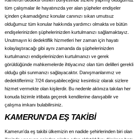
Kamerun dedektif ofisleri bünyesinde sizlere yapmış olduğumuz
tüm çalışmalar ile hayatınızda yer alan şüpheler endişeler
içinden çıkamadığınız konular canınızı sıkan umutsuz
olduğumuz tüm konular hakkında yardımcı olmakta ve bütün
endişelerinizden şüphelerinizden kurtulmanızı sağlamaktayız.
Unutmayın ki dedektiflik hizmetleri her zaman için hayatı
kolaylaştıracağı gibi aynı zamanda da şüphelerinizden
kurtulmanızı endişelerinizden kurtulmanızı ve gerek
görüldüğünde mahkemelerde ihtiyacınız olan tüm delilleri gerekli
olduğu gibi sunmanızı sağlayacaktır. Danışmanlarımız ve
dedektiflerimiz 7/24 danışabileceğiniz kesintisiz olarak sizlere
hizmet vermekte olan kişilerdir. Bu nedenle aklınıza takılan her
konuda bizimle irtibata geçerek kendilerine danışabilir ve
çalışma imkanı bulabilirsiniz.
KAMERUN'DA EŞ TAKİBİ
Kamerun'da eş takibi ülkemizin en nadide şehirlerinden biri olan