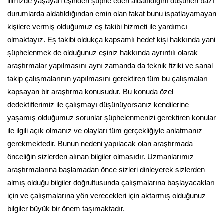
ilimizde yaşayan eşinden şüphe eden aldatıldığını düşünen bazı
durumlarda aldatıldığından emin olan fakat bunu ispatlayamayan
kişilere vermiş olduğumuz eş takibi hizmeti ile yardımcı
olmaktayız. Eş takibi oldukça kapsamlı hedef kişi hakkında yani
şüphelenmek de olduğunuz eşiniz hakkında ayrıntılı olarak
araştırmalar yapılmasını aynı zamanda da teknik fiziki ve sanal
takip çalışmalarının yapılmasını gerektiren tüm bu çalışmaları
kapsayan bir araştırma konusudur. Bu konuda özel
dedektiflerimiz ile çalışmayı düşünüyorsanız kendilerine
yaşamış olduğumuz sorunlar şüphelenmenizi gerektiren konular
ile ilgili açık olmanız ve olayları tüm gerçekliğiyle anlatmanız
gerekmektedir. Bunun nedeni yapılacak olan araştırmada
önceliğin sizlerden alınan bilgiler olmasıdır. Uzmanlarımız
araştırmalarına başlamadan önce sizleri dinleyerek sizlerden
almış olduğu bilgiler doğrultusunda çalışmalarına başlayacakları
için ve çalışmalarına yön verecekleri için aktarmış olduğunuz
bilgiler büyük bir önem taşımaktadır.