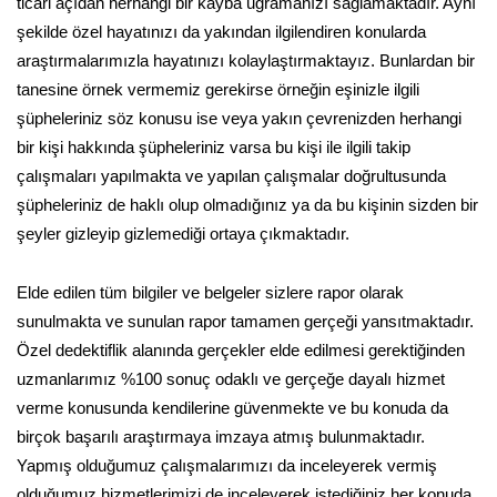
ticari açıdan herhangi bir kayba uğramanızı sağlamaktadır. Aynı
şekilde özel hayatınızı da yakından ilgilendiren konularda
araştırmalarımızla hayatınızı kolaylaştırmaktayız. Bunlardan bir
tanesine örnek vermemiz gerekirse örneğin eşinizle ilgili
şüpheleriniz söz konusu ise veya yakın çevrenizden herhangi
bir kişi hakkında şüpheleriniz varsa bu kişi ile ilgili takip
çalışmaları yapılmakta ve yapılan çalışmalar doğrultusunda
şüpheleriniz de haklı olup olmadığınız ya da bu kişinin sizden bir
şeyler gizleyip gizlemediği ortaya çıkmaktadır.
Elde edilen tüm bilgiler ve belgeler sizlere rapor olarak
sunulmakta ve sunulan rapor tamamen gerçeği yansıtmaktadır.
Özel dedektiflik alanında gerçekler elde edilmesi gerektiğinden
uzmanlarımız %100 sonuç odaklı ve gerçeğe dayalı hizmet
verme konusunda kendilerine güvenmekte ve bu konuda da
birçok başarılı araştırmaya imzaya atmış bulunmaktadır.
Yapmış olduğumuz çalışmalarımızı da inceleyerek vermiş
olduğumuz hizmetlerimizi de inceleyerek istediğiniz her konuda