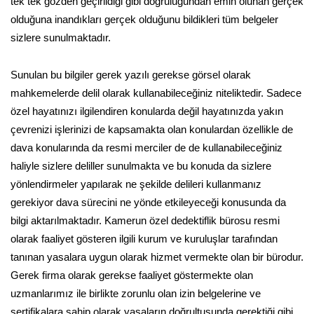
tek tek gözden geçirildiği gibi doğruluğundan emin olunan gerçek
olduğuna inandıkları gerçek olduğunu bildikleri tüm belgeler
sizlere sunulmaktadır.
Sunulan bu bilgiler gerek yazılı gerekse görsel olarak
mahkemelerde delil olarak kullanabileceğiniz niteliktedir. Sadece
özel hayatınızı ilgilendiren konularda değil hayatınızda yakın
çevrenizi işlerinizi de kapsamakta olan konulardan özellikle de
dava konularında da resmi merciler de de kullanabileceğiniz
haliyle sizlere deliller sunulmakta ve bu konuda da sizlere
yönlendirmeler yapılarak ne şekilde delileri kullanmanız
gerekiyor dava sürecini ne yönde etkileyeceği konusunda da
bilgi aktarılmaktadır. Kamerun özel dedektiflik bürosu resmi
olarak faaliyet gösteren ilgili kurum ve kuruluşlar tarafından
tanınan yasalara uygun olarak hizmet vermekte olan bir bürodur.
Gerek firma olarak gerekse faaliyet göstermekte olan
uzmanlarımız ile birlikte zorunlu olan izin belgelerine ve
sertifikalara sahip olarak yasaların doğrultusunda gerektiği gibi