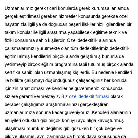
Uzmanlarımız gerek ticari konularda gerek kurumsal anlamda
gerçekleştirilmesi gereken hizmetler konusunda gerekse özel
hayatınızla ilgili ya da doğrudan beşeri ilişkilerinizi ilgilendiren bir
takım konular ile ilgili araştırma yapabilecek eğitime teknik ve
fiziki donanıma sahip kişilerdir. Özel dedektiflik alanında
çalışmalarımızı yürütmekte olan tüm dedektiflerimiz dedektiflik
eğitimi almış kendilerini birçok alanda geliştirmiş bununla da
yetinmeyip birçok eğitim programına tabii tutulmuş birçok alanda
sertifika sahibi olan uzmanlaşmış kişilerdir. Bu nedenle kendileri
ile birlikte çalışmayı düşündüğünüz çalışacağınız her konuda
içinizin rahat olması ve kendilerine güvenmeniz konusunda
sizlere garanti vermekteyiz. Biz
özel dedektif firması
olarak
beraber çalıştığımız araştırmalarınızı gerçekleştiren
uzmanlarımıza sonuna kadar güveniyoruz. Kendileri alanlarının
en iyileri oldukları gibi birçok konuyu aydınlığa kavuşturmuş
ulaşılması mümkün değilmiş gibi gözüken bir çok belge ve
bilgiye ulaşmış, aynı zamanda da birçok dava konusunda da