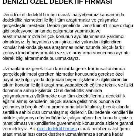
DENİZLİ ÖZEL DEDEKTİF FİRMASI
Denizli özel dedektif firması olarak faaliyetlerimiz kapsamında
dedektiflik hizmetleri ile ilgili tüm araştırmalar ve çalışmalar
gerçekleştirilmektedir. Denizli genelinde Denizli'nin 81 ilinde olduğu
gibi profesyonel anlamda çalışmalar yapmakta ve
araştırmalarımızda bir çok konunun aydınlanmasına yardımcı
olmaktayız. İş hayatınızı yani şirketinizi yakından ilgilendiren
konular hakkında piyasa araştırmasından tutunda birçok farklı
konuya kadar araştırmakta ve size araştırma sonucunda ayrıntılı
olarak bilgi aktarımında bulunmaktayız.
Uzmanlarımız gerek ticari konularda gerek kurumsal anlamda
gerçekleştirilmesi gereken hizmetler konusunda gerekse özel
hayatınızla ilgili ya da doğrudan beşeri ilişkilerinizi ilgilendiren bir
takım konular ile ilgili araştırma yapabilecek eğitime teknik ve fiziki
donanıma sahip kişilerdir. Özel dedektiflik alanında
çalışmalarımızı yürütmekte olan tüm dedektiflerimiz dedektiflik
eğitimi almış kendilerini birçok alanda geliştirmiş bununla da
yetinmeyip birçok eğitim programına tabii tutulmuş birçok alanda
sertifika sahibi olan uzmanlaşmış kişilerdir. Bu nedenle kendileri ile
birlikte çalışmayı düşündüğünüz çalışacağınız her konuda içinizin
rahat olması ve kendilerine güvenmeniz konusunda sizlere garanti
vermekteyiz. Biz
özel dedektif firması
olarak beraber çalıştığımız
araştırmalarınızı gerçekleştiren uzmanlarımıza sonuna kadar