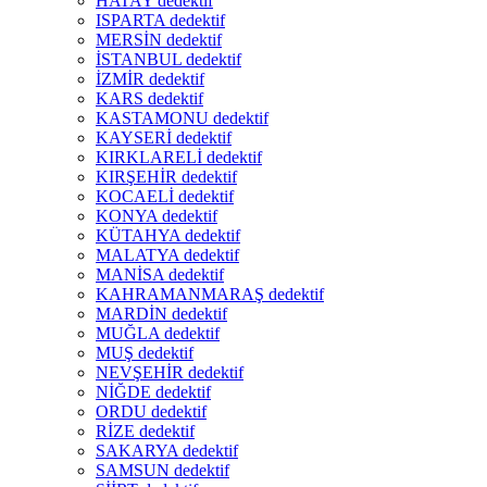
HATAY dedektif
ISPARTA dedektif
MERSİN dedektif
İSTANBUL dedektif
İZMİR dedektif
KARS dedektif
KASTAMONU dedektif
KAYSERİ dedektif
KIRKLARELİ dedektif
KIRŞEHİR dedektif
KOCAELİ dedektif
KONYA dedektif
KÜTAHYA dedektif
MALATYA dedektif
MANİSA dedektif
KAHRAMANMARAŞ dedektif
MARDİN dedektif
MUĞLA dedektif
MUŞ dedektif
NEVŞEHİR dedektif
NİĞDE dedektif
ORDU dedektif
RİZE dedektif
SAKARYA dedektif
SAMSUN dedektif