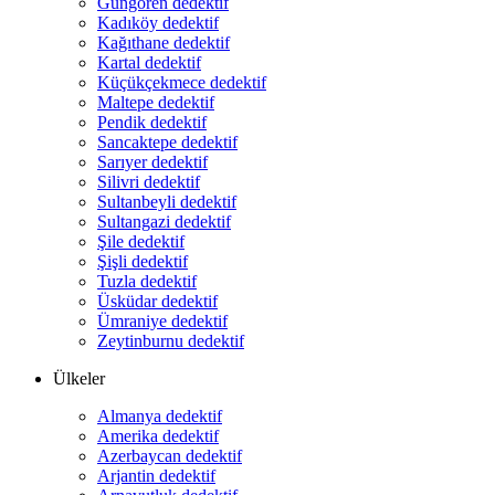
Güngören dedektif
Kadıköy dedektif
Kağıthane dedektif
Kartal dedektif
Küçükçekmece dedektif
Maltepe dedektif
Pendik dedektif
Sancaktepe dedektif
Sarıyer dedektif
Silivri dedektif
Sultanbeyli dedektif
Sultangazi dedektif
Şile dedektif
Şişli dedektif
Tuzla dedektif
Üsküdar dedektif
Ümraniye dedektif
Zeytinburnu dedektif
Ülkeler
Almanya dedektif
Amerika dedektif
Azerbaycan dedektif
Arjantin dedektif