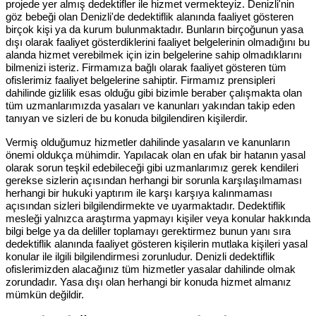
projede yer almış dedektifler ile hizmet vermekteyiz. Denizli'nin
göz bebeği olan Denizli'de dedektiflik alanında faaliyet gösteren
birçok kişi ya da kurum bulunmaktadır. Bunların birçoğunun yasa
dışı olarak faaliyet gösterdiklerini faaliyet belgelerinin olmadığını bu
alanda hizmet verebilmek için izin belgelerine sahip olmadıklarını
bilmenizi isteriz. Firmamıza bağlı olarak faaliyet gösteren tüm
ofislerimiz faaliyet belgelerine sahiptir. Firmamız prensipleri
dahilinde gizlilik esas olduğu gibi bizimle beraber çalışmakta olan
tüm uzmanlarımızda yasaları ve kanunları yakından takip eden
tanıyan ve sizleri de bu konuda bilgilendiren kişilerdir.
Vermiş olduğumuz hizmetler dahilinde yasaların ve kanunların
önemi oldukça mühimdir. Yapılacak olan en ufak bir hatanın yasal
olarak sorun teşkil edebileceği gibi uzmanlarımız gerek kendileri
gerekse sizlerin açısından herhangi bir sorunla karşılaşılmaması
herhangi bir hukuki yaptırım ile karşı karşıya kalınmaması
açısından sizleri bilgilendirmekte ve uyarmaktadır. Dedektiflik
mesleği yalnızca araştırma yapmayı kişiler veya konular hakkında
bilgi belge ya da deliller toplamayı gerektirmez bunun yanı sıra
dedektiflik alanında faaliyet gösteren kişilerin mutlaka kişileri yasal
konular ile ilgili bilgilendirmesi zorunludur. Denizli dedektiflik
ofislerimizden alacağınız tüm hizmetler yasalar dahilinde olmak
zorundadır. Yasa dışı olan herhangi bir konuda hizmet almanız
mümkün değildir.