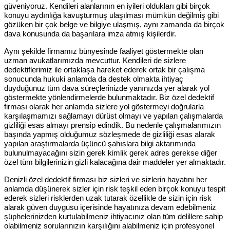
güveniyoruz. Kendileri alanlarının en iyileri oldukları gibi birçok
konuyu aydınlığa kavuşturmuş ulaşılması mümkün değilmiş gibi
gözüken bir çok belge ve bilgiye ulaşmış, aynı zamanda da birçok
dava konusunda da başarılara imza atmış kişilerdir.
Aynı şekilde firmamız bünyesinde faaliyet göstermekte olan
uzman avukatlarımızda mevcuttur. Kendileri de sizlere
dedektiflerimiz ile ortaklaşa hareket ederek ortak bir çalışma
sonucunda hukuki anlamda da destek olmakta ihtiyaç
duyduğunuz tüm dava süreçlerinizde yanınızda yer alarak yol
göstermekte yönlendirmelerde bulunmaktadır. Biz özel dedektif
firması olarak her anlamda sizlere yol göstermeyi doğrularla
karşılaşmamızı sağlamayı dürüst olmayı ve yapılan çalışmalarda
gizliliği esas almayı prensip edindik. Bu nedenle çalışmalarımızın
başında yapmış olduğumuz sözleşmede de gizliliği esas alarak
yapılan araştırmalarda üçüncü şahıslara bilgi aktarımında
bulunulmayacağını sizin gerek kimlik gerek adres gerekse diğer
özel tüm bilgilerinizin gizli kalacağına dair maddeler yer almaktadır.
Denizli özel dedektif firması biz sizleri ve sizlerin hayatını her
anlamda düşünerek sizler için risk teşkil eden birçok konuyu tespit
ederek sizleri risklerden uzak tutarak özellikle de sizin için risk
alarak güven duygusu içerisinde hayatınıza devam edebilmeniz
şüphelerinizden kurtulabilmeniz ihtiyacınız olan tüm delillere sahip
olabilmeniz sorularınızın karşılığını alabilmeniz için profesyonel