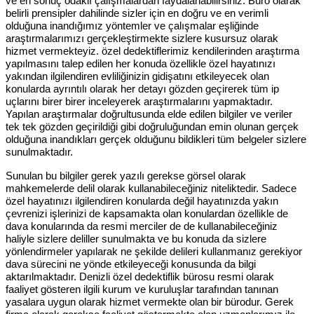
ve en sonuç odaklı çalışmalardan faydalanabilirsiniz. Büro olarak
belirli prensipler dahilinde sizler için en doğru ve en verimli
olduğuna inandığımız yöntemler ve çalışmalar eşliğinde
araştırmalarımızı gerçekleştirmekte sizlere kusursuz olarak
hizmet vermekteyiz. özel dedektiflerimiz kendilerinden araştırma
yapılmasını talep edilen her konuda özellikle özel hayatınızı
yakından ilgilendiren evliliğinizin gidişatını etkileyecek olan
konularda ayrıntılı olarak her detayı gözden geçirerek tüm ip
uçlarını birer birer inceleyerek araştırmalarını yapmaktadır.
Yapılan araştırmalar doğrultusunda elde edilen bilgiler ve veriler
tek tek gözden geçirildiği gibi doğruluğundan emin olunan gerçek
olduğuna inandıkları gerçek olduğunu bildikleri tüm belgeler sizlere
sunulmaktadır.
Sunulan bu bilgiler gerek yazılı gerekse görsel olarak
mahkemelerde delil olarak kullanabileceğiniz niteliktedir. Sadece
özel hayatınızı ilgilendiren konularda değil hayatınızda yakın
çevrenizi işlerinizi de kapsamakta olan konulardan özellikle de
dava konularında da resmi merciler de de kullanabileceğiniz
haliyle sizlere deliller sunulmakta ve bu konuda da sizlere
yönlendirmeler yapılarak ne şekilde delileri kullanmanız gerekiyor
dava sürecini ne yönde etkileyeceği konusunda da bilgi
aktarılmaktadır. Denizli özel dedektiflik bürosu resmi olarak
faaliyet gösteren ilgili kurum ve kuruluşlar tarafından tanınan
yasalara uygun olarak hizmet vermekte olan bir bürodur. Gerek