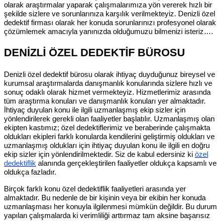
olarak araştırmalar yaparak çalışmalarımıza yön vererek hızlı bir
şekilde sizlere ve sorunlarınıza karşılık verilmekteyiz. Denizli özel
dedektif firması olarak her konuda sorunlarınızı profesyonel olarak
çözümlemek amacıyla yanınızda olduğumuzu bilmenizi isteriz….
DENİZLİ ÖZEL DEDEKTİF BÜROSU
Denizli özel dedektif bürosu olarak ihtiyaç duyduğunuz bireysel ve
kurumsal araştırmalarda danışmanlık konularında sizlere hızlı ve
sonuç odaklı olarak hizmet vermekteyiz. Hizmetlerimiz arasında
tüm araştırma konuları ve danışmanlık konuları yer almaktadır.
İhtiyaç duyulan konu ile ilgili uzmanlaşmış ekip sizler için
yönlendirilerek gerekli olan faaliyetler başlatılır. Uzmanlaşmış olan
ekipten kastımız; özel dedektiflerimiz ve beraberinde çalışmakta
oldukları ekipleri farklı konularda kendilerini geliştirmiş oldukları ve
uzmanlaşmış oldukları için ihtiyaç duyulan konu ile ilgili en doğru
ekip sizler için yönlendirilmektedir. Siz de kabul edersiniz ki
özel
dedektiflik
alanında gerçekleştirilen faaliyetler oldukça kapsamlı ve
oldukça fazladır.
Birçok farklı konu özel dedektiflik faaliyetleri arasında yer
almaktadır. Bu nedenle de bir kişinin veya bir ekibin her konuda
uzmanlaşması her konuyla ilgilenmesi mümkün değildir. Bu durum
yapılan çalışmalarda ki verimliliği arttırmaz tam aksine başarısız