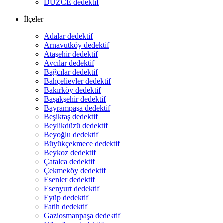
DÜZCE dedektif
İlçeler
Adalar dedektif
Arnavutköy dedektif
Ataşehir dedektif
Avcılar dedektif
Bağcılar dedektif
Bahçelievler dedektif
Bakırköy dedektif
Başakşehir dedektif
Bayrampaşa dedektif
Beşiktaş dedektif
Beylikdüzü dedektif
Beyoğlu dedektif
Büyükçekmece dedektif
Beykoz dedektif
Çatalca dedektif
Çekmeköy dedektif
Esenler dedektif
Esenyurt dedektif
Eyüp dedektif
Fatih dedektif
Gaziosmanpaşa dedektif