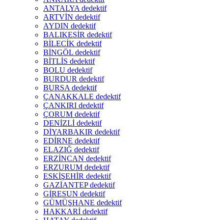
ANTALYA dedektif
ARTVİN dedektif
AYDIN dedektif
BALIKESİR dedektif
BİLECİK dedektif
BİNGÖL dedektif
BİTLİS dedektif
BOLU dedektif
BURDUR dedektif
BURSA dedektif
ÇANAKKALE dedektif
ÇANKIRI dedektif
ÇORUM dedektif
DENİZLİ dedektif
DİYARBAKIR dedektif
EDİRNE dedektif
ELAZIĞ dedektif
ERZİNCAN dedektif
ERZURUM dedektif
ESKİŞEHİR dedektif
GAZİANTEP dedektif
GİRESUN dedektif
GÜMÜŞHANE dedektif
HAKKARİ dedektif