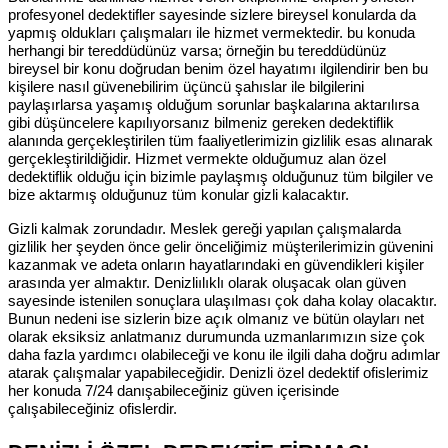
profesyonel dedektifler sayesinde sizlere bireysel konularda da
yapmış oldukları çalışmaları ile hizmet vermektedir. bu konuda
herhangi bir tereddüdünüz varsa; örneğin bu tereddüdünüz
bireysel bir konu doğrudan benim özel hayatımı ilgilendirir ben bu
kişilere nasıl güvenebilirim üçüncü şahıslar ile bilgilerini
paylaşırlarsa yaşamış olduğum sorunlar başkalarına aktarılırsa
gibi düşüncelere kapılıyorsanız bilmeniz gereken dedektiflik
alanında gerçekleştirilen tüm faaliyetlerimizin gizlilik esas alınarak
gerçekleştirildiğidir. Hizmet vermekte olduğumuz alan özel
dedektiflik olduğu için bizimle paylaşmış olduğunuz tüm bilgiler ve
bize aktarmış olduğunuz tüm konular gizli kalacaktır.
Gizli kalmak zorundadır. Meslek gereği yapılan çalışmalarda
gizlilik her şeyden önce gelir önceliğimiz müşterilerimizin güvenini
kazanmak ve adeta onların hayatlarındaki en güvendikleri kişiler
arasında yer almaktır. Denizliılıklı olarak oluşacak olan güven
sayesinde istenilen sonuçlara ulaşılması çok daha kolay olacaktır.
Bunun nedeni ise sizlerin bize açık olmanız ve bütün olayları net
olarak eksiksiz anlatmanız durumunda uzmanlarımızın size çok
daha fazla yardımcı olabileceği ve konu ile ilgili daha doğru adımlar
atarak çalışmalar yapabileceğidir. Denizli özel dedektif ofislerimiz
her konuda 7/24 danışabileceğiniz güven içerisinde
çalışabileceğiniz ofislerdir.