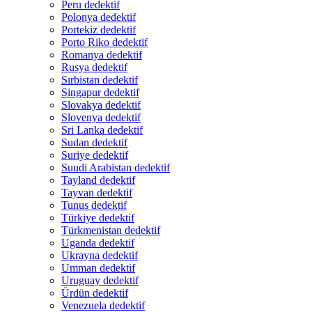
Peru dedektif
Polonya dedektif
Portekiz dedektif
Porto Riko dedektif
Romanya dedektif
Rusya dedektif
Sırbistan dedektif
Singapur dedektif
Slovakya dedektif
Slovenya dedektif
Sri Lanka dedektif
Sudan dedektif
Suriye dedektif
Suudi Arabistan dedektif
Tayland dedektif
Tayvan dedektif
Tunus dedektif
Türkiye dedektif
Türkmenistan dedektif
Uganda dedektif
Ukrayna dedektif
Umman dedektif
Uruguay dedektif
Ürdün dedektif
Venezuela dedektif