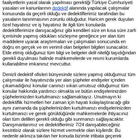
faaliyetlerin yasal olarak yapılması gerektiği Türkiye Cumhuriyeti
yasaları ve kanunlarının
dedektif
alanında yapılacak çalışmalar
konusunda da geçerli olduğu ve dedektiflerimiz tarafından bu
yasaların tanınmasının zorunlu olduğudur. Haricen gerek duyulan
özel hayatınız ve iş hayatınız ile ilgili tüm konularda
dedektiflerimize danışacağınız gibi kendileri size en kısa süre zarfı
içerisinde yapmış oldukları sözleşme gereğince yer alan tüm
maddelere uyarak araştırmaları ve çalışmaları sonucunda en
doğru en gerçek ve en verimli olan belgeleri bilgileri sunacaktır.
Elde etmiş olduğunuz tüm bilgi ve belgeler delil niteliği taşıdığından
gerekli duyulması halinde mahkemelerde ve resmi kurumlarda
kullanabilme imkanınız mevcuttur.
Denizli dedektif ofisleri bünyesinde sizlere yapmış olduğumuz tüm
çalışmalar ile hayatınızda yer alan şüpheler endişeler içinden
çıkamadığınız konular canınızı sıkan umutsuz olduğumuz tüm
konular hakkında yardımcı olmakta ve bütün endişelerinizden
şüphelerinizden kurtulmanızı sağlamaktayız. Unutmayın ki
dedektiflik hizmetleri her zaman için hayatı kolaylaştıracağı gibi
aynı zamanda da şüphelerinizden kurtulmanızı endişelerinizden
kurtulmanızı ve gerek görüldüğünde mahkemelerde ihtiyacınız
olan tüm delilleri gerekli olduğu gibi sunmanızı sağlayacaktır.
Danışmanlarımız ve dedektiflerimiz 7/24 danışabileceğiniz
kesintisiz olarak sizlere hizmet vermekte olan kişilerdir. Bu
nedenle aklınıza takılan her konuda bizimle irtibata geçerek