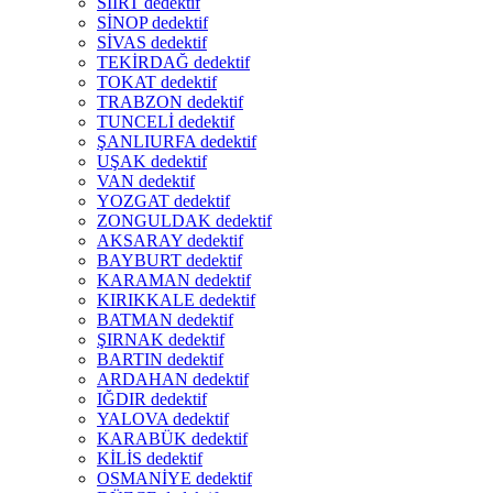
SİİRT dedektif
SİNOP dedektif
SİVAS dedektif
TEKİRDAĞ dedektif
TOKAT dedektif
TRABZON dedektif
TUNCELİ dedektif
ŞANLIURFA dedektif
UŞAK dedektif
VAN dedektif
YOZGAT dedektif
ZONGULDAK dedektif
AKSARAY dedektif
BAYBURT dedektif
KARAMAN dedektif
KIRIKKALE dedektif
BATMAN dedektif
ŞIRNAK dedektif
BARTIN dedektif
ARDAHAN dedektif
IĞDIR dedektif
YALOVA dedektif
KARABÜK dedektif
KİLİS dedektif
OSMANİYE dedektif