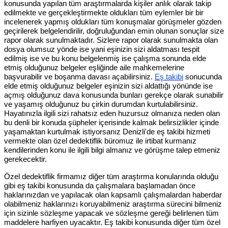
konusunda yapılan tüm araştırmalarda kişiler anlık olarak takip
edilmekte ve gerçekleştirmekte oldukları tüm eylemler bir bir
incelenerek yapmış oldukları tüm konuşmalar görüşmeler gözden
geçirilerek belgelendirilir, doğruluğundan emin olunan sonuçlar size
rapor olarak sunulmaktadır. Sizlere rapor olarak sunulmakta olan
dosya olumsuz yönde ise yani eşinizin sizi aldatması tespit
edilmiş ise ve bu konu belgelenmiş ise çalışma sonunda elde
etmiş olduğunuz belgeler eşliğinde aile mahkemelerine
başvurabilir ve boşanma davası açabilirsiniz.
Eş takibi
sonucunda
elde etmiş olduğunuz belgeler eşinizin sizi aldattığı yönünde ise
açmış olduğunuz dava konusunda bunları gerekçe olarak sunabilir
ve yaşamış olduğunuz bu çirkin durumdan kurtulabilirsiniz.
Hayatınızla ilgili sizi rahatsız eden huzursuz olmanıza neden olan
bu denli bir konuda şüpheler içerisinde kalmak belirsizlikler içinde
yaşamaktan kurtulmak istiyorsanız Denizli'de eş takibi hizmeti
vermekte olan özel dedektiflik büromuz ile irtibat kurmanız
kendilerinden konu ile ilgili bilgi almanız ve görüşme talep etmeniz
gerekecektir.
Özel dedektiflik firmamız diğer tüm araştırma konularında olduğu
gibi eş takibi konusunda da çalışmalara başlamadan önce
haklarınızdan ve yapılacak olan kapsamlı çalışmalardan haberdar
olabilmeniz haklarınızı koruyabilmeniz araştırma sürecini bilmeniz
için sizinle sözleşme yapacak ve sözleşme gereği belirlenen tüm
maddelere harfiyen uyacaktır. Eş takibi konusunda diğer tüm özel