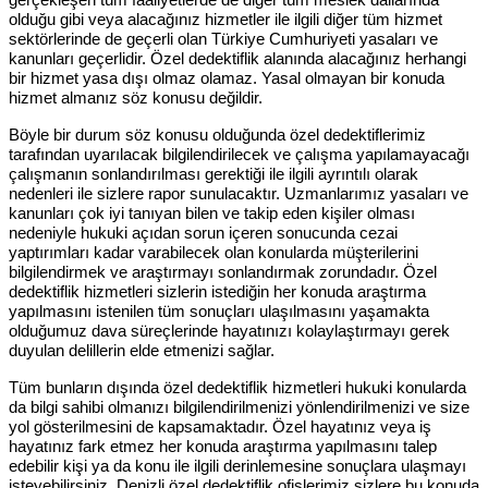
olduğu gibi veya alacağınız hizmetler ile ilgili diğer tüm hizmet
sektörlerinde de geçerli olan Türkiye Cumhuriyeti yasaları ve
kanunları geçerlidir. Özel dedektiflik alanında alacağınız herhangi
bir hizmet yasa dışı olmaz olamaz. Yasal olmayan bir konuda
hizmet almanız söz konusu değildir.
Böyle bir durum söz konusu olduğunda özel dedektiflerimiz
tarafından uyarılacak bilgilendirilecek ve çalışma yapılamayacağı
çalışmanın sonlandırılması gerektiği ile ilgili ayrıntılı olarak
nedenleri ile sizlere rapor sunulacaktır. Uzmanlarımız yasaları ve
kanunları çok iyi tanıyan bilen ve takip eden kişiler olması
nedeniyle hukuki açıdan sorun içeren sonucunda cezai
yaptırımları kadar varabilecek olan konularda müşterilerini
bilgilendirmek ve araştırmayı sonlandırmak zorundadır. Özel
dedektiflik hizmetleri sizlerin istediğin her konuda araştırma
yapılmasını istenilen tüm sonuçları ulaşılmasını yaşamakta
olduğumuz dava süreçlerinde hayatınızı kolaylaştırmayı gerek
duyulan delillerin elde etmenizi sağlar.
Tüm bunların dışında özel dedektiflik hizmetleri hukuki konularda
da bilgi sahibi olmanızı bilgilendirilmenizi yönlendirilmenizi ve size
yol gösterilmesini de kapsamaktadır. Özel hayatınız veya iş
hayatınız fark etmez her konuda araştırma yapılmasını talep
edebilir kişi ya da konu ile ilgili derinlemesine sonuçlara ulaşmayı
isteyebilirsiniz. Denizli özel dedektiflik ofislerimiz sizlere bu konuda