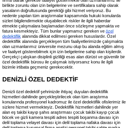
firma olarak gerekse faaliyet göstermekte olan uzmanlarımız ile
birlikte zorunlu olan izin belgelerine ve sertifikalara sahip olarak
yasaların doğrultusunda gerektiği gibi hizmet veriyoruz. Bu
nedenle yapılan tüm araştırmalar kapsamında hukuki konularda
sizleri bilgilendirmekte oluşabilecek riskler ile ilgili haberdar
etmekte çalışmalara başlamadan önce sözleşme yapmakta ve
fatura kesmekteyiz. Tüm bunlar yapmamız gereken ve
özel
dedektiflik
alanında dikkat edilmesi gereken hususlardır. Özel
dedektiflik alanında gerçekleşen tüm faaliyetlerimizde çalışmakta
olan uzmanlarımız üniversite mezunu olup bu alanda eğitim almış
ve faaliyet gösterebilmek için izin belgelerine sahip olan kişilerdir.
Gerçekçi çalışkan disiplinli gizliliği esas alan dürüst ve güvenilir bir
özel dedektiflik bürosu ile çalışmak istiyorsanız konu ile ilgili
bizimle irtibata geçmeniz gerekecektir.
DENİZLİ ÖZEL DEDEKTİF
Denizli özel dedektif şehrinizde ihtiyaç duyulan dedektiflik
hizmetleri dahilinde gerçekleştirilecek olan tüm araştırma
konularında profesyonel kadromuz ile özel dedektiflik ofislerimiz ile
sizlere hizmet vermekteyiz. Dedektiflik hizmetleri dahilinde yer
alan eş takibi kayıp şahıs araştırması çocuk takibi kayıp çocuk
böcek ve gizli kamera tespiti adres tespiti boşanma davası için
delil toplama velayet davası için delil toplama nafaka davası için
delil toplama kurumsal firma analizi personel takibi sahte marka