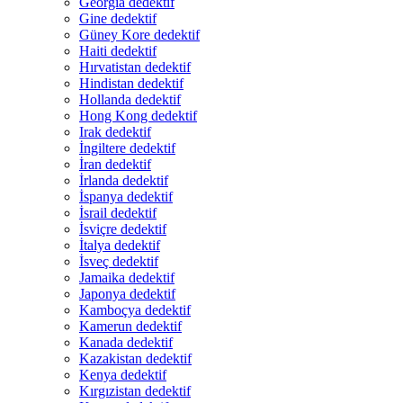
Georgia dedektif
Gine dedektif
Güney Kore dedektif
Haiti dedektif
Hırvatistan dedektif
Hindistan dedektif
Hollanda dedektif
Hong Kong dedektif
Irak dedektif
İngiltere dedektif
İran dedektif
İrlanda dedektif
İspanya dedektif
İsrail dedektif
İsviçre dedektif
İtalya dedektif
İsveç dedektif
Jamaika dedektif
Japonya dedektif
Kamboçya dedektif
Kamerun dedektif
Kanada dedektif
Kazakistan dedektif
Kenya dedektif
Kırgızistan dedektif