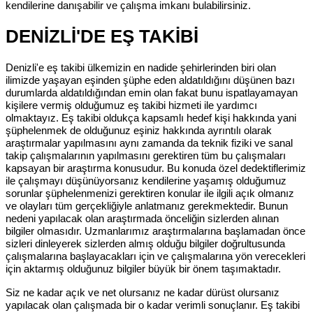
kendilerine danışabilir ve çalışma imkanı bulabilirsiniz.
DENİZLİ'DE EŞ TAKİBİ
Denizli'e eş takibi ülkemizin en nadide şehirlerinden biri olan
ilimizde yaşayan eşinden şüphe eden aldatıldığını düşünen bazı
durumlarda aldatıldığından emin olan fakat bunu ispatlayamayan
kişilere vermiş olduğumuz eş takibi hizmeti ile yardımcı
olmaktayız. Eş takibi oldukça kapsamlı hedef kişi hakkında yani
şüphelenmek de olduğunuz eşiniz hakkında ayrıntılı olarak
araştırmalar yapılmasını aynı zamanda da teknik fiziki ve sanal
takip çalışmalarının yapılmasını gerektiren tüm bu çalışmaları
kapsayan bir araştırma konusudur. Bu konuda özel dedektiflerimiz
ile çalışmayı düşünüyorsanız kendilerine yaşamış olduğumuz
sorunlar şüphelenmenizi gerektiren konular ile ilgili açık olmanız
ve olayları tüm gerçekliğiyle anlatmanız gerekmektedir. Bunun
nedeni yapılacak olan araştırmada önceliğin sizlerden alınan
bilgiler olmasıdır. Uzmanlarımız araştırmalarına başlamadan önce
sizleri dinleyerek sizlerden almış olduğu bilgiler doğrultusunda
çalışmalarına başlayacakları için ve çalışmalarına yön verecekleri
için aktarmış olduğunuz bilgiler büyük bir önem taşımaktadır.
Siz ne kadar açık ve net olursanız ne kadar dürüst olursanız
yapılacak olan çalışmada bir o kadar verimli sonuçlanır. Eş takibi