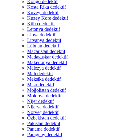
Kongo dedektif
Kosta Rika dedektif
Kuveyt dedektif
Kuzey Kore dedektif
Küba dedektif
Letonya dedektif
Libya dedektif
Litvanya dedektif
Lübnan dedektif
Macaristan dedektif
Madagaskar dedektif
Makedonya dedektif
Malezya dedektif
Mali dedektif
Meksika dedektif
Mısır dedektif
Moğolistan dedektif
Moldova dedektif
Nijer dedektif
Nijerya dedektif
Norveç dedektif
Özbekistan dedektif
Pakistan dedektif
Panama dedektif
Paraguay dedektif