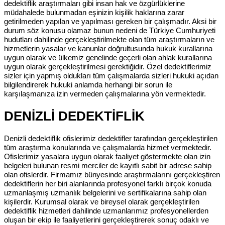
dedektiflik araştırmaları gibi insan hak ve özgürlüklerine
müdahalede bulunmadan eşinizin kişilik haklarına zarar
getirilmeden yapılan ve yapılması gereken bir çalışmadır. Aksi bir
durum söz konusu olamaz bunun nedeni de Türkiye Cumhuriyeti
hudutları dahilinde gerçekleştirilmekte olan tüm araştırmaların ve
hizmetlerin yasalar ve kanunlar doğrultusunda hukuk kurallarına
uygun olarak ve ülkemiz genelinde geçerli olan ahlak kurallarına
uygun olarak gerçekleştirilmesi gerektiğidir. Özel dedektiflerimiz
sizler için yapmış oldukları tüm çalışmalarda sizleri hukuki açıdan
bilgilendirerek hukuki anlamda herhangi bir sorun ile
karşılaşmanıza izin vermeden çalışmalarına yön vermektedir.
DENİZLİ DEDEKTİFLİK
Denizli dedektiflik ofislerimiz dedektifler tarafından gerçekleştirilen
tüm araştırma konularında ve çalışmalarda hizmet vermektedir.
Ofislerimiz yasalara uygun olarak faaliyet göstermekte olan izin
belgeleri bulunan resmi merciler de kayıtlı sabit bir adrese sahip
olan ofislerdir. Firmamız bünyesinde araştırmalarını gerçekleştiren
dedektiflerin her biri alanlarında profesyonel farklı birçok konuda
uzmanlaşmış uzmanlık belgelerini ve sertifikalarına sahip olan
kişilerdir. Kurumsal olarak ve bireysel olarak gerçekleştirilen
dedektiflik hizmetleri dahilinde uzmanlarımız profesyonellerden
oluşan bir ekip ile faaliyetlerini gerçekleştirerek sonuç odaklı ve