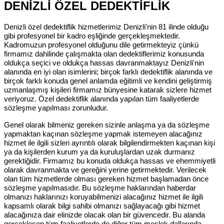
DENİZLİ ÖZEL DEDEKTİFLİK
Denizli özel dedektiflik hizmetlerimiz Denizli'nin 81 ilinde olduğu
gibi profesyonel bir kadro eşliğinde gerçekleşmektedir.
Kadromuzun profesyonel olduğunu dile getirmekteyiz çünkü
firmamız dahilinde çalışmakta olan dedektiflerimiz konusunda
oldukça seçici ve oldukça hassas davranmaktayız Denizli'nin
alanında en iyi olan isimlerini; birçok farklı dedektiflik alanında ve
birçok farklı konuda genel anlamda eğitimli ve kendini geliştirmiş
uzmanlaşmış kişileri firmamız bünyesine katarak sizlere hizmet
veriyoruz. Özel dedektiflik alanında yapılan tüm faaliyetlerde
sözleşme yapılması zorunludur.
Genel olarak bilmeniz gereken sizinle anlaşma ya da sözleşme
yapmaktan kaçınan sözleşme yapmak istemeyen alacağınız
hizmet ile ilgili sizleri ayrıntılı olarak bilgilendirmekten kaçınan kişi
ya da kişilerden kurum ya da kuruluşlardan uzak durmanız
gerektiğidir. Firmamız bu konuda oldukça hassas ve ehemmiyetli
olarak davranmakta ve gereğini yerine getirmektedir. Verilecek
olan tüm hizmetlerde olması gereken hizmet başlamadan önce
sözleşme yapılmasıdır. Bu sözleşme haklarından haberdar
olmanızı haklarınızı koruyabilmenizi alacağınız hizmet ile ilgili
kapsamlı olarak bilgi sahibi olmanızı sağlayacağı gibi hizmet
alacağınıza dair elinizde olacak olan bir güvencedir. Bu alanda
gerçekleşen tüm faaliyetlerde de diğer tüm meslek dallarında