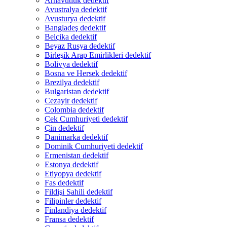
Arnavutluk dedektif
Avustralya dedektif
Avusturya dedektif
Bangladeş dedektif
Belçika dedektif
Beyaz Rusya dedektif
Birleşik Arap Emirlikleri dedektif
Bolivya dedektif
Bosna ve Hersek dedektif
Brezilya dedektif
Bulgaristan dedektif
Cezayir dedektif
Colombia dedektif
Çek Cumhuriyeti dedektif
Çin dedektif
Danimarka dedektif
Dominik Cumhuriyeti dedektif
Ermenistan dedektif
Estonya dedektif
Etiyopya dedektif
Fas dedektif
Fildişi Sahili dedektif
Filipinler dedektif
Finlandiya dedektif
Fransa dedektif