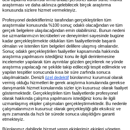
araştırması ve daha aklınıza gelebilecek birçok araştırma
konusunda sizlere hizmet vermekteyiz.
Profesyonel dedektiflerimiz tarafından gerçekleştirilen tüm
araştırmalar konusunda %100 sonuç odaklı olacağından ve tüm
gerçek belgelere ulaşılacağından emin olabilirsiniz. Bunun nedeni
ise uzmanlarımızın tecrübeleri ve deneyimleri sayesinde bugüne
kadar gerçekleştirmekte oldukları tüm faaliyetlerinde başarılı
olmaları ve istenilen tüm belgeleri delillere ulaşmış olmalarıdır.
Sonuç odaklı gerçekleştirilen faaliyetler kapsamında hakkında
araştırma yapılmasını istediğiniz konu ile ilgili derinlemesine
incelemeler yapılarak tüm ayrıntılar gözden geçirilerek ne yönde
araştırma yapılacağı ne şekilde takip edileceği tespit edilmekte ve
yapılan tespitler sonucunda kısa bir süre zarfında sonuca
ulaşılmaktadır. Denizli
özel dedektif
bürolarımız kurumsal olarak
vermiş olduğu hizmetleri ile gerek araştırma konularında gerekse
danışmanlık hizmet konularında sizler için kusursuz olarak faaliyet
göstermektedir. Gerçekleştirilen tüm faaliyetlerde profesyonel
olarak hakkında çalışma yapılmasını istediğiniz konu ile ilgili
uzmanlaşmış ekipler çalışmaları gerçekleştirmektedir. Bu nedenle
çalışmalarımızın kusursuz olarak gerçekleştiği gibi eksiksiz ve
aynı zamanda da hızlı bir sürede sonuca ulaşıldığını garanti
etmekteyiz.
Bürolarımız dahilinde hizmet veren ekiplerimiz ekipleri yöneten