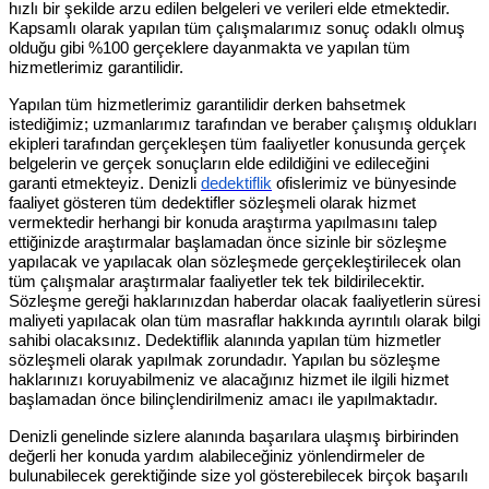
hızlı bir şekilde arzu edilen belgeleri ve verileri elde etmektedir.
Kapsamlı olarak yapılan tüm çalışmalarımız sonuç odaklı olmuş
olduğu gibi %100 gerçeklere dayanmakta ve yapılan tüm
hizmetlerimiz garantilidir.
Yapılan tüm hizmetlerimiz garantilidir derken bahsetmek
istediğimiz; uzmanlarımız tarafından ve beraber çalışmış oldukları
ekipleri tarafından gerçekleşen tüm faaliyetler konusunda gerçek
belgelerin ve gerçek sonuçların elde edildiğini ve edileceğini
garanti etmekteyiz. Denizli
dedektiflik
ofislerimiz ve bünyesinde
faaliyet gösteren tüm dedektifler sözleşmeli olarak hizmet
vermektedir herhangi bir konuda araştırma yapılmasını talep
ettiğinizde araştırmalar başlamadan önce sizinle bir sözleşme
yapılacak ve yapılacak olan sözleşmede gerçekleştirilecek olan
tüm çalışmalar araştırmalar faaliyetler tek tek bildirilecektir.
Sözleşme gereği haklarınızdan haberdar olacak faaliyetlerin süresi
maliyeti yapılacak olan tüm masraflar hakkında ayrıntılı olarak bilgi
sahibi olacaksınız. Dedektiflik alanında yapılan tüm hizmetler
sözleşmeli olarak yapılmak zorundadır. Yapılan bu sözleşme
haklarınızı koruyabilmeniz ve alacağınız hizmet ile ilgili hizmet
başlamadan önce bilinçlendirilmeniz amacı ile yapılmaktadır.
Denizli genelinde sizlere alanında başarılara ulaşmış birbirinden
değerli her konuda yardım alabileceğiniz yönlendirmeler de
bulunabilecek gerektiğinde size yol gösterebilecek birçok başarılı