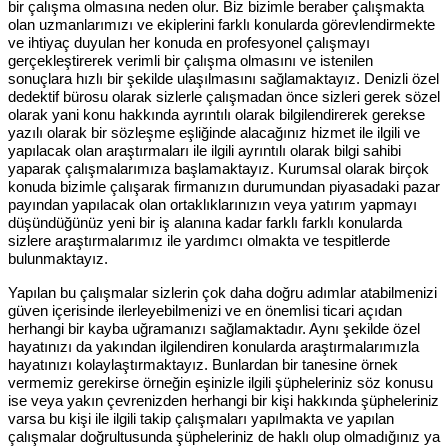
bir çalışma olmasına neden olur. Biz bizimle beraber çalışmakta
olan uzmanlarımızı ve ekiplerini farklı konularda görevlendirmekte
ve ihtiyaç duyulan her konuda en profesyonel çalışmayı
gerçekleştirerek verimli bir çalışma olmasını ve istenilen
sonuçlara hızlı bir şekilde ulaşılmasını sağlamaktayız. Denizli özel
dedektif bürosu olarak sizlerle çalışmadan önce sizleri gerek sözel
olarak yani konu hakkında ayrıntılı olarak bilgilendirerek gerekse
yazılı olarak bir sözleşme eşliğinde alacağınız hizmet ile ilgili ve
yapılacak olan araştırmaları ile ilgili ayrıntılı olarak bilgi sahibi
yaparak çalışmalarımıza başlamaktayız. Kurumsal olarak birçok
konuda bizimle çalışarak firmanızın durumundan piyasadaki pazar
payından yapılacak olan ortaklıklarınızın veya yatırım yapmayı
düşündüğünüz yeni bir iş alanına kadar farklı farklı konularda
sizlere araştırmalarımız ile yardımcı olmakta ve tespitlerde
bulunmaktayız.
Yapılan bu çalışmalar sizlerin çok daha doğru adımlar atabilmenizi
güven içerisinde ilerleyebilmenizi ve en önemlisi ticari açıdan
herhangi bir kayba uğramanızı sağlamaktadır. Aynı şekilde özel
hayatınızı da yakından ilgilendiren konularda araştırmalarımızla
hayatınızı kolaylaştırmaktayız. Bunlardan bir tanesine örnek
vermemiz gerekirse örneğin eşinizle ilgili şüpheleriniz söz konusu
ise veya yakın çevrenizden herhangi bir kişi hakkında şüpheleriniz
varsa bu kişi ile ilgili takip çalışmaları yapılmakta ve yapılan
çalışmalar doğrultusunda şüpheleriniz de haklı olup olmadığınız ya