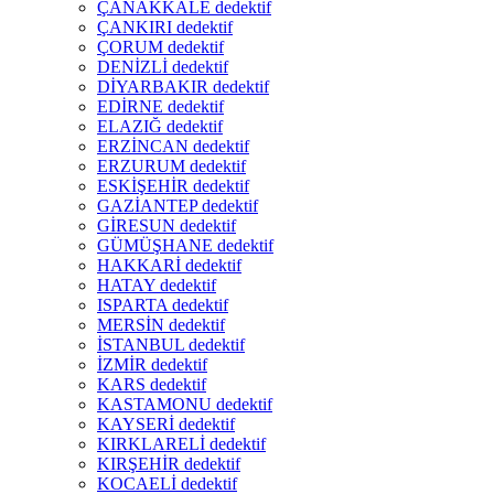
ÇANAKKALE dedektif
ÇANKIRI dedektif
ÇORUM dedektif
DENİZLİ dedektif
DİYARBAKIR dedektif
EDİRNE dedektif
ELAZIĞ dedektif
ERZİNCAN dedektif
ERZURUM dedektif
ESKİŞEHİR dedektif
GAZİANTEP dedektif
GİRESUN dedektif
GÜMÜŞHANE dedektif
HAKKARİ dedektif
HATAY dedektif
ISPARTA dedektif
MERSİN dedektif
İSTANBUL dedektif
İZMİR dedektif
KARS dedektif
KASTAMONU dedektif
KAYSERİ dedektif
KIRKLARELİ dedektif
KIRŞEHİR dedektif
KOCAELİ dedektif