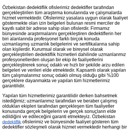
Özbekistan dedektiflik ofislerimiz dedektifler tarafından
gerçekleştirilen tüm araştırma konularında ve çalışmalarda
hizmet vermektedir. Ofislerimiz yasalara uygun olarak faaliyet
göstermekte olan izin belgeleri bulunan resmi merciler de
kayıtlı sabit bir adrese sahip olan ofislerdir. Firmamız
bünyesinde araştırmalarını gerçekleştiren dedektiflerin her
biri alanlarında profesyonel farklı birçok konuda
uzmanlaşmış uzmanlık belgelerini ve sertifikalarına sahip
olan kişilerdir. Kurumsal olarak ve bireysel olarak
gerçekleştirilen dedektiflik hizmetleri dahilinde uzmanlarımız
profesyonellerden oluşan bir ekip ile faaliyetlerini
gerçekleştirerek sonuç odaklı ve hızlı bir şekilde arzu edilen
belgeleri ve verileri elde etmektedir. Kapsamlı olarak yapılan
tüm çalışmalarımız sonuç odaklı olmuş olduğu gibi %100
gerçeklere dayanmakta ve yapılan tüm hizmetlerimiz
garantilidir.
Yapılan tüm hizmetlerimiz garantilidir derken bahsetmek
istediğimiz; uzmanlarımız tarafından ve beraber çalışmış
oldukları ekipleri tarafından gerçekleşen tüm faaliyetler
konusunda gerçek belgelerin ve gerçek sonuçların elde
edildiğini ve edileceğini garanti etmekteyiz. Özbekistan
ofislerimiz ve bünyesinde faaliyet gösteren tüm
dedektiflik
dedektifler sözleşmeli olarak hizmet vermektedir herhangi bir