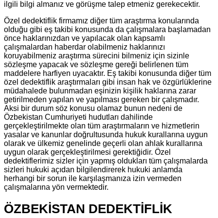
ilgili bilgi almanız ve görüşme talep etmeniz gerekecektir.
Özel dedektiflik firmamız diğer tüm araştırma konularında
olduğu gibi eş takibi konusunda da çalışmalara başlamadan
önce haklarınızdan ve yapılacak olan kapsamlı
çalışmalardan haberdar olabilmeniz haklarınızı
koruyabilmeniz araştırma sürecini bilmeniz için sizinle
sözleşme yapacak ve sözleşme gereği belirlenen tüm
maddelere harfiyen uyacaktır. Eş takibi konusunda diğer tüm
özel dedektiflik araştırmaları gibi insan hak ve özgürlüklerine
müdahalede bulunmadan eşinizin kişilik haklarına zarar
getirilmeden yapılan ve yapılması gereken bir çalışmadır.
Aksi bir durum söz konusu olamaz bunun nedeni de
Özbekistan Cumhuriyeti hudutları dahilinde
gerçekleştirilmekte olan tüm araştırmaların ve hizmetlerin
yasalar ve kanunlar doğrultusunda hukuk kurallarına uygun
olarak ve ülkemiz genelinde geçerli olan ahlak kurallarına
uygun olarak gerçekleştirilmesi gerektiğidir. Özel
dedektiflerimiz sizler için yapmış oldukları tüm çalışmalarda
sizleri hukuki açıdan bilgilendirerek hukuki anlamda
herhangi bir sorun ile karşılaşmanıza izin vermeden
çalışmalarına yön vermektedir.
ÖZBEKİSTAN DEDEKTİFLİK