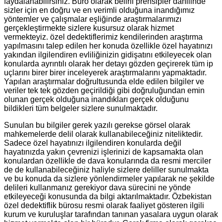
faydalanabilirsiniz. Büro olarak belirli prensipler dahilinde
sizler için en doğru ve en verimli olduğuna inandığımız
yöntemler ve çalışmalar eşliğinde araştırmalarımızı
gerçekleştirmekte sizlere kusursuz olarak hizmet
vermekteyiz. özel dedektiflerimiz kendilerinden araştırma
yapılmasını talep edilen her konuda özellikle özel hayatınızı
yakından ilgilendiren evliliğinizin gidişatını etkileyecek olan
konularda ayrıntılı olarak her detayı gözden geçirerek tüm ip
uçlarını birer birer inceleyerek araştırmalarını yapmaktadır.
Yapılan araştırmalar doğrultusunda elde edilen bilgiler ve
veriler tek tek gözden geçirildiği gibi doğruluğundan emin
olunan gerçek olduğuna inandıkları gerçek olduğunu
bildikleri tüm belgeler sizlere sunulmaktadır.
Sunulan bu bilgiler gerek yazılı gerekse görsel olarak
mahkemelerde delil olarak kullanabileceğiniz niteliktedir.
Sadece özel hayatınızı ilgilendiren konularda değil
hayatınızda yakın çevrenizi işlerinizi de kapsamakta olan
konulardan özellikle de dava konularında da resmi merciler
de de kullanabileceğiniz haliyle sizlere deliller sunulmakta
ve bu konuda da sizlere yönlendirmeler yapılarak ne şekilde
delileri kullanmanız gerekiyor dava sürecini ne yönde
etkileyeceği konusunda da bilgi aktarılmaktadır. Özbekistan
özel dedektiflik bürosu resmi olarak faaliyet gösteren ilgili
kurum ve kuruluşlar tarafından tanınan yasalara uygun olarak