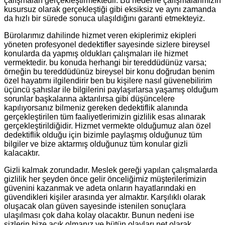
çalışmaları gerçekleştirmektedir. Bu nedenle çalışmalarımızın
kusursuz olarak gerçekleştiği gibi eksiksiz ve aynı zamanda
da hızlı bir sürede sonuca ulaşıldığını garanti etmekteyiz.
Bürolarımız dahilinde hizmet veren ekiplerimiz ekipleri
yöneten profesyonel dedektifler sayesinde sizlere bireysel
konularda da yapmış oldukları çalışmaları ile hizmet
vermektedir. bu konuda herhangi bir tereddüdünüz varsa;
örneğin bu tereddüdünüz bireysel bir konu doğrudan benim
özel hayatımı ilgilendirir ben bu kişilere nasıl güvenebilirim
üçüncü şahıslar ile bilgilerini paylaşırlarsa yaşamış olduğum
sorunlar başkalarına aktarılırsa gibi düşüncelere
kapılıyorsanız bilmeniz gereken dedektiflik alanında
gerçekleştirilen tüm faaliyetlerimizin gizlilik esas alınarak
gerçekleştirildiğidir. Hizmet vermekte olduğumuz alan özel
dedektiflik olduğu için bizimle paylaşmış olduğunuz tüm
bilgiler ve bize aktarmış olduğunuz tüm konular gizli
kalacaktır.
Gizli kalmak zorundadır. Meslek gereği yapılan çalışmalarda
gizlilik her şeyden önce gelir önceliğimiz müşterilerimizin
güvenini kazanmak ve adeta onların hayatlarındaki en
güvendikleri kişiler arasında yer almaktır. Karşılıklı olarak
oluşacak olan güven sayesinde istenilen sonuçlara
ulaşılması çok daha kolay olacaktır. Bunun nedeni ise
sizlerin bize açık olmanız ve bütün olayları net olarak