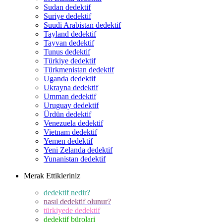
Sudan dedektif
Suriye dedektif
Suudi Arabistan dedektif
Tayland dedektif
Tayvan dedektif
Tunus dedektif
Türkiye dedektif
Türkmenistan dedektif
Uganda dedektif
Ukrayna dedektif
Umman dedektif
Uruguay dedektif
Ürdün dedektif
Venezuela dedektif
Vietnam dedektif
Yemen dedektif
Yeni Zelanda dedektif
Yunanistan dedektif
Merak Ettikleriniz
dedektif nedir?
nasıl dedektif olunur?
türkiyede dedektif
dedektif bürolari