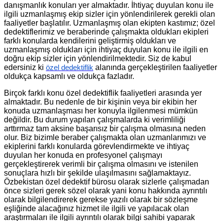
danışmanlık konuları yer almaktadır. İhtiyaç duyulan konu ile
ilgili uzmanlaşmış ekip sizler için yönlendirilerek gerekli olan
faaliyetler başlatılır. Uzmanlaşmış olan ekipten kastımız; özel
dedektiflerimiz ve beraberinde çalışmakta oldukları ekipleri
farklı konularda kendilerini geliştirmiş oldukları ve
uzmanlaşmış oldukları için ihtiyaç duyulan konu ile ilgili en
doğru ekip sizler için yönlendirilmektedir. Siz de kabul
edersiniz ki
alanında gerçekleştirilen faaliyetler
özel dedektiflik
oldukça kapsamlı ve oldukça fazladır.
Birçok farklı konu özel dedektiflik faaliyetleri arasında yer
almaktadır. Bu nedenle de bir kişinin veya bir ekibin her
konuda uzmanlaşması her konuyla ilgilenmesi mümkün
değildir. Bu durum yapılan çalışmalarda ki verimliliği
arttırmaz tam aksine başarısız bir çalışma olmasına neden
olur. Biz bizimle beraber çalışmakta olan uzmanlarımızı ve
ekiplerini farklı konularda görevlendirmekte ve ihtiyaç
duyulan her konuda en profesyonel çalışmayı
gerçekleştirerek verimli bir çalışma olmasını ve istenilen
sonuçlara hızlı bir şekilde ulaşılmasını sağlamaktayız.
Özbekistan özel dedektif bürosu olarak sizlerle çalışmadan
önce sizleri gerek sözel olarak yani konu hakkında ayrıntılı
olarak bilgilendirerek gerekse yazılı olarak bir sözleşme
eşliğinde alacağınız hizmet ile ilgili ve yapılacak olan
araştırmaları ile ilgili ayrıntılı olarak bilgi sahibi yaparak