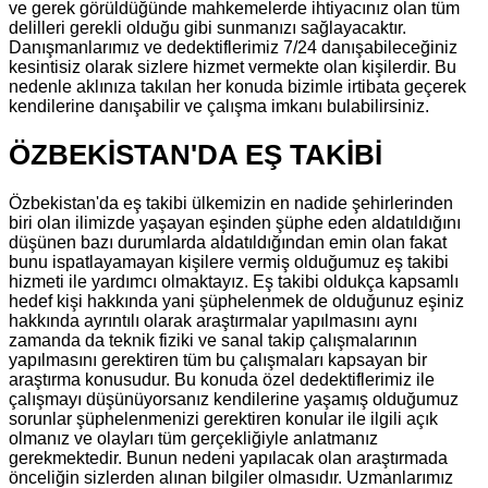
ve gerek görüldüğünde mahkemelerde ihtiyacınız olan tüm
delilleri gerekli olduğu gibi sunmanızı sağlayacaktır.
Danışmanlarımız ve dedektiflerimiz 7/24 danışabileceğiniz
kesintisiz olarak sizlere hizmet vermekte olan kişilerdir. Bu
nedenle aklınıza takılan her konuda bizimle irtibata geçerek
kendilerine danışabilir ve çalışma imkanı bulabilirsiniz.
ÖZBEKİSTAN'DA EŞ TAKİBİ
Özbekistan'da eş takibi ülkemizin en nadide şehirlerinden
biri olan ilimizde yaşayan eşinden şüphe eden aldatıldığını
düşünen bazı durumlarda aldatıldığından emin olan fakat
bunu ispatlayamayan kişilere vermiş olduğumuz eş takibi
hizmeti ile yardımcı olmaktayız. Eş takibi oldukça kapsamlı
hedef kişi hakkında yani şüphelenmek de olduğunuz eşiniz
hakkında ayrıntılı olarak araştırmalar yapılmasını aynı
zamanda da teknik fiziki ve sanal takip çalışmalarının
yapılmasını gerektiren tüm bu çalışmaları kapsayan bir
araştırma konusudur. Bu konuda özel dedektiflerimiz ile
çalışmayı düşünüyorsanız kendilerine yaşamış olduğumuz
sorunlar şüphelenmenizi gerektiren konular ile ilgili açık
olmanız ve olayları tüm gerçekliğiyle anlatmanız
gerekmektedir. Bunun nedeni yapılacak olan araştırmada
önceliğin sizlerden alınan bilgiler olmasıdır. Uzmanlarımız