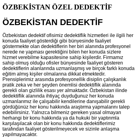
ÖZBEKİSTAN ÖZEL DEDEKTİF
ÖZBEKİSTAN DEDEKTİF
Özbekistan dedektif ofisimiz dedektiflik hizmetleri ile ilgili her
konuda faaliyet gösterdiği gibi bünyesinde faaliyet
göstermekte olan dedektiflerin her biri alanında profesyonel
nerede ne yapması gerektiğini bilen her konuda sizlere
hizmet verebilme kapasitesine sahip kişilerdir. Firmamız
sahip olmuş olduğu ofisler bünyesinde faaliyet gösteren
dedektiflerin alanlarında uzmanlaşmış ve birçok farklı konuda
eğitim almış kişiler olmalarına dikkat etmektedir.
Prensiplerimiz arasında profesyonellik disiplin çalışkanlık
pratik zeka ve her şeyden önemlisi dedektiflik alanında
gerekli olan gizlilik esası yer almaktadır. Özbekistan ilinde
dedektiflik alanında ihtiyaç duyduğunuz her konuda
uzmanlarımız ile çalışabilir kendilerine danışabilir gerekli
gördüğünüz her konu hakkında araştırma yapmalarını talep
edebilirsiniz. Yalnızca bilmeniz gereken yasal olmayan
herhangi bir konu hakkında ya da hukuki bir yaptırımla
karşılaşılacak olan bir konu hakkında dedektiflerimiz
tarafından faaliyet gösterilmeyecek ve sizinle anlaşma
yapılmayacaktır.