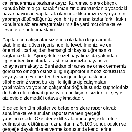
çalışmalarımıza başlamaktayız. Kurumsal olarak birçok
konuda bizimle çalışarak firmanızın durumundan piyasadaki
pazar payından yapılacak olan ortaklıklarınızın veya yatırım
yapmayı düşündüğünüz yeni bir iş alanına kadar farklı farklı
konularda sizlere araştırmalarımız ile yardımcı olmakta ve
tespitlerde bulunmaktayız.
Yapılan bu çalışmalar sizlerin çok daha doğru adımlar
atabilmenizi güven içerisinde ilerleyebilmenizi ve en
önemlisi ticari açıdan herhangi bir kayba uğramanızı
sağlamaktadır. Aynı şekilde özel hayatınızı da yakından
ilgilendiren konularda araştırmalarımızla hayatınızı
kolaylaştırmaktayız. Bunlardan bir tanesine örnek vermemiz
gerekirse örneğin eşinizle ilgili şüpheleriniz söz konusu ise
veya yakın çevrenizden herhangi bir kişi hakkında
şüpheleriniz varsa bu kişi ile ilgili takip çalışmaları
yapılmakta ve yapılan çalışmalar doğrultusunda şüpheleriniz
de haklı olup olmadığınız ya da bu kişinin sizden bir şeyler
gizleyip gizlemediği ortaya çıkmaktadır.
Elde edilen tüm bilgiler ve belgeler sizlere rapor olarak
sunulmakta ve sunulan rapor tamamen gerçeği
yansıtmaktadır. Özel dedektiflik alanında gerçekler elde
edilmesi gerektiğinden uzmanlarımız %100 sonuç odaklı ve
gerçeğe dayalı hizmet verme konusunda kendilerine