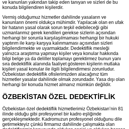
ve kanunları yakından takip eden tanıyan ve sizleri de bu
konuda bilgilendiren kişilerdir.
Vermiş olduğumuz hizmetler dahilinde yasaların ve
kanunların önemi oldukça mühimdir. Yapılacak olan en ufak
bir hatanın yasal olarak sorun teşkil edebileceği gibi
uzmanlarımız gerek kendileri gerekse sizlerin açısından
herhangi bir sorunla karşılaşılmaması herhangi bir hukuki
yaptırım ile karşı karşıya kalınmaması açısından sizleri
bilgilendirmekte ve uyarmaktadır. Dedektiflik mesleği
yalnızca araştırma yapmayı kişiler veya konular hakkında
bilgi belge ya da deliller toplamayı gerektirmez bunun yanı
sıra dedektiflik alanında faaliyet gösteren kişilerin mutlaka
kişileri yasal konular ile ilgili bilgilendirmesi zorunludur.
Özbekistan dedektiflik ofislerimizden alacağınız tüm
hizmetler yasalar dahilinde olmak zorundadır. Yasa dışı olan
herhangi bir konuda hizmet almanız mümkün değildir.
ÖZBEKİSTAN ÖZEL DEDEKTİFLİK
Özbekistan özel dedektiflik hizmetlerimiz Özbekistan’nin 81
ilinde olduğu gibi profesyonel bir kadro eşliğinde
gerçekleşmektedir. Kadromuzun profesyonel olduğunu dile
getirmekteyiz çünkü firmamız dahilinde çalışmakta olan