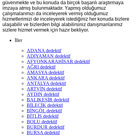
güvenmekte ve bu konuda da birçok başarılı araştırmaya
imzaya atmış bulunmaktadır. Yapmış olduğumuz
çalışmalarımızı da inceleyerek vermiş olduğumuz
hizmetlerimizi de inceleyerek istediğiniz her konuda bizlere
ulaşabilir ve bizlerden bilgi alabilirsiniz danışmanlarımız
sizlere hizmet vermek için hazır bekliyor.
İller
ADANA dedektif
ADIYAMAN dedektif
AFYONKARAHİSAR dedektif
AĞRI dedektif
AMASYA dedektif
ANKARA dedektif
ANTALYA dedektif
ARTVİN dedektif
AYDIN dedektif
BALIKESİR dedektif
BİLECİK dedektif
BİNGÖL dedektif
BİTLİS dedektif
BOLU dedektif
BURDUR dedektif
BURSA dedektif