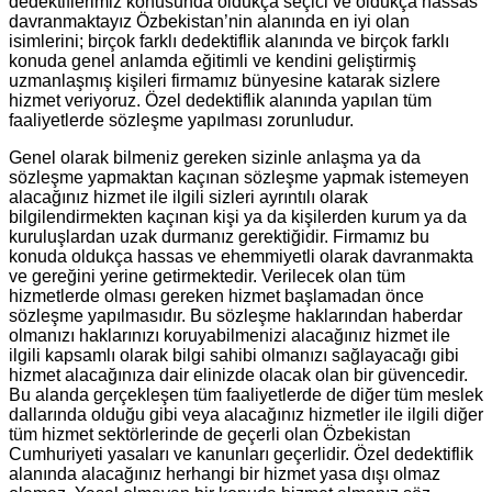
dedektiflerimiz konusunda oldukça seçici ve oldukça hassas
davranmaktayız Özbekistan’nin alanında en iyi olan
isimlerini; birçok farklı dedektiflik alanında ve birçok farklı
konuda genel anlamda eğitimli ve kendini geliştirmiş
uzmanlaşmış kişileri firmamız bünyesine katarak sizlere
hizmet veriyoruz. Özel dedektiflik alanında yapılan tüm
faaliyetlerde sözleşme yapılması zorunludur.
Genel olarak bilmeniz gereken sizinle anlaşma ya da
sözleşme yapmaktan kaçınan sözleşme yapmak istemeyen
alacağınız hizmet ile ilgili sizleri ayrıntılı olarak
bilgilendirmekten kaçınan kişi ya da kişilerden kurum ya da
kuruluşlardan uzak durmanız gerektiğidir. Firmamız bu
konuda oldukça hassas ve ehemmiyetli olarak davranmakta
ve gereğini yerine getirmektedir. Verilecek olan tüm
hizmetlerde olması gereken hizmet başlamadan önce
sözleşme yapılmasıdır. Bu sözleşme haklarından haberdar
olmanızı haklarınızı koruyabilmenizi alacağınız hizmet ile
ilgili kapsamlı olarak bilgi sahibi olmanızı sağlayacağı gibi
hizmet alacağınıza dair elinizde olacak olan bir güvencedir.
Bu alanda gerçekleşen tüm faaliyetlerde de diğer tüm meslek
dallarında olduğu gibi veya alacağınız hizmetler ile ilgili diğer
tüm hizmet sektörlerinde de geçerli olan Özbekistan
Cumhuriyeti yasaları ve kanunları geçerlidir. Özel dedektiflik
alanında alacağınız herhangi bir hizmet yasa dışı olmaz