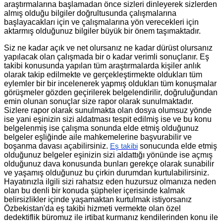
araştırmalarına başlamadan önce sizleri dinleyerek sizlerden
almış olduğu bilgiler doğrultusunda çalışmalarına
başlayacakları için ve çalışmalarına yön verecekleri için
aktarmış olduğunuz bilgiler büyük bir önem taşımaktadır.
Siz ne kadar açık ve net olursanız ne kadar dürüst olursanız
yapılacak olan çalışmada bir o kadar verimli sonuçlanır. Eş
takibi konusunda yapılan tüm araştırmalarda kişiler anlık
olarak takip edilmekte ve gerçekleştirmekte oldukları tüm
eylemler bir bir incelenerek yapmış oldukları tüm konuşmalar
görüşmeler gözden geçirilerek belgelendirilir, doğruluğundan
emin olunan sonuçlar size rapor olarak sunulmaktadır.
Sizlere rapor olarak sunulmakta olan dosya olumsuz yönde
ise yani eşinizin sizi aldatması tespit edilmiş ise ve bu konu
belgelenmiş ise çalışma sonunda elde etmiş olduğunuz
belgeler eşliğinde aile mahkemelerine başvurabilir ve
boşanma davası açabilirsiniz.
sonucunda elde etmiş
Eş takibi
olduğunuz belgeler eşinizin sizi aldattığı yönünde ise açmış
olduğunuz dava konusunda bunları gerekçe olarak sunabilir
ve yaşamış olduğunuz bu çirkin durumdan kurtulabilirsiniz.
Hayatınızla ilgili sizi rahatsız eden huzursuz olmanıza neden
olan bu denli bir konuda şüpheler içerisinde kalmak
belirsizlikler içinde yaşamaktan kurtulmak istiyorsanız
Özbekistan'da eş takibi hizmeti vermekte olan özel
dedektiflik büromuz ile irtibat kurmanız kendilerinden konu ile