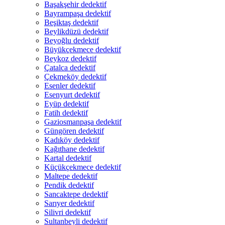
Başakşehir dedektif
Bayrampaşa dedektif
Beşiktaş dedektif
Beylikdüzü dedektif
Beyoğlu dedektif
Büyükçekmece dedektif
Beykoz dedektif
Çatalca dedektif
Çekmeköy dedektif
Esenler dedektif
Esenyurt dedektif
Eyüp dedektif
Fatih dedektif
Gaziosmanpaşa dedektif
Güngören dedektif
Kadıköy dedektif
Kağıthane dedektif
Kartal dedektif
Küçükçekmece dedektif
Maltepe dedektif
Pendik dedektif
Sancaktepe dedektif
Sarıyer dedektif
Silivri dedektif
Sultanbeyli dedektif