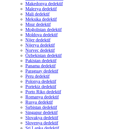
Makedonya dedektif
Malezya dedektif
Mali dedektif
Meksika dedektif
Mısır dedektif
Moğolistan dedektif
Moldova dedektif
Nijer dedektif
Nijerya dedektif
Norveç dedektif
Özbekistan dedektif
Pakistan dedektif
Panama dedektif
Paraguay dedektif
Peru dedektif
Polonya dedektif
Portekiz dedektif
Porto Riko dedektif
Romanya dedektif
Rusya dedektif
Sırbistan dedektif
Singapur dedektif
Slovakya dedektif
Slovenya dedektif
Sri Lanka dedektif