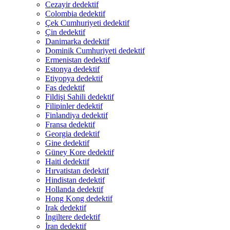
Cezayir dedektif
Colombia dedektif
Çek Cumhuriyeti dedektif
Çin dedektif
Danimarka dedektif
Dominik Cumhuriyeti dedektif
Ermenistan dedektif
Estonya dedektif
Etiyopya dedektif
Fas dedektif
Fildişi Sahili dedektif
Filipinler dedektif
Finlandiya dedektif
Fransa dedektif
Georgia dedektif
Gine dedektif
Güney Kore dedektif
Haiti dedektif
Hırvatistan dedektif
Hindistan dedektif
Hollanda dedektif
Hong Kong dedektif
Irak dedektif
İngiltere dedektif
İran dedektif