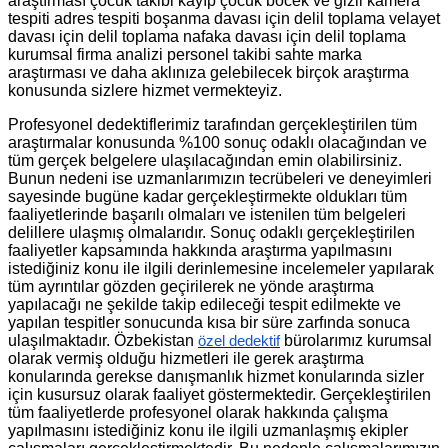
araştırması çocuk takibi kayıp çocuk böcek ve gizli kamera
tespiti adres tespiti boşanma davası için delil toplama velayet
davası için delil toplama nafaka davası için delil toplama
kurumsal firma analizi personel takibi sahte marka
araştırması ve daha aklınıza gelebilecek birçok araştırma
konusunda sizlere hizmet vermekteyiz.
Profesyonel dedektiflerimiz tarafından gerçekleştirilen tüm
araştırmalar konusunda %100 sonuç odaklı olacağından ve
tüm gerçek belgelere ulaşılacağından emin olabilirsiniz.
Bunun nedeni ise uzmanlarımızın tecrübeleri ve deneyimleri
sayesinde bugüne kadar gerçekleştirmekte oldukları tüm
faaliyetlerinde başarılı olmaları ve istenilen tüm belgeleri
delillere ulaşmış olmalarıdır. Sonuç odaklı gerçekleştirilen
faaliyetler kapsamında hakkında araştırma yapılmasını
istediğiniz konu ile ilgili derinlemesine incelemeler yapılarak
tüm ayrıntılar gözden geçirilerek ne yönde araştırma
yapılacağı ne şekilde takip edileceği tespit edilmekte ve
yapılan tespitler sonucunda kısa bir süre zarfında sonuca
ulaşılmaktadır. Özbekistan
bürolarımız kurumsal
özel dedektif
olarak vermiş olduğu hizmetleri ile gerek araştırma
konularında gerekse danışmanlık hizmet konularında sizler
için kusursuz olarak faaliyet göstermektedir. Gerçekleştirilen
tüm faaliyetlerde profesyonel olarak hakkında çalışma
yapılmasını istediğiniz konu ile ilgili uzmanlaşmış ekipler