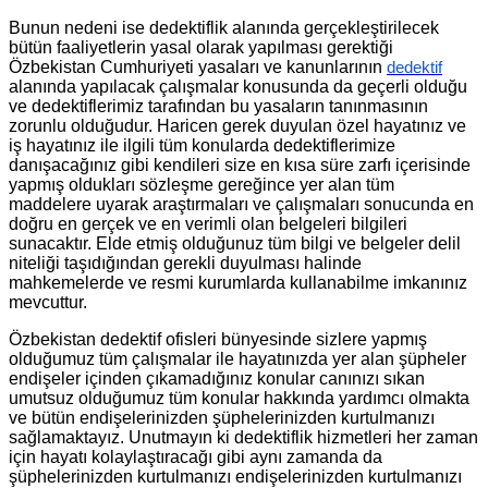
Bunun nedeni ise dedektiflik alanında gerçekleştirilecek
bütün faaliyetlerin yasal olarak yapılması gerektiği
Özbekistan Cumhuriyeti yasaları ve kanunlarının
dedektif
alanında yapılacak çalışmalar konusunda da geçerli olduğu
ve dedektiflerimiz tarafından bu yasaların tanınmasının
zorunlu olduğudur. Haricen gerek duyulan özel hayatınız ve
iş hayatınız ile ilgili tüm konularda dedektiflerimize
danışacağınız gibi kendileri size en kısa süre zarfı içerisinde
yapmış oldukları sözleşme gereğince yer alan tüm
maddelere uyarak araştırmaları ve çalışmaları sonucunda en
doğru en gerçek ve en verimli olan belgeleri bilgileri
sunacaktır. Elde etmiş olduğunuz tüm bilgi ve belgeler delil
niteliği taşıdığından gerekli duyulması halinde
mahkemelerde ve resmi kurumlarda kullanabilme imkanınız
mevcuttur.
Özbekistan dedektif ofisleri bünyesinde sizlere yapmış
olduğumuz tüm çalışmalar ile hayatınızda yer alan şüpheler
endişeler içinden çıkamadığınız konular canınızı sıkan
umutsuz olduğumuz tüm konular hakkında yardımcı olmakta
ve bütün endişelerinizden şüphelerinizden kurtulmanızı
sağlamaktayız. Unutmayın ki dedektiflik hizmetleri her zaman
için hayatı kolaylaştıracağı gibi aynı zamanda da
şüphelerinizden kurtulmanızı endişelerinizden kurtulmanızı