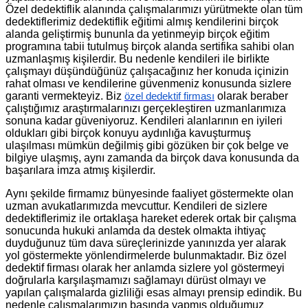
Özel dedektiflik alanında çalışmalarımızı yürütmekte olan tüm
dedektiflerimiz dedektiflik eğitimi almış kendilerini birçok
alanda geliştirmiş bununla da yetinmeyip birçok eğitim
programına tabii tutulmuş birçok alanda sertifika sahibi olan
uzmanlaşmış kişilerdir. Bu nedenle kendileri ile birlikte
çalışmayı düşündüğünüz çalışacağınız her konuda içinizin
rahat olması ve kendilerine güvenmeniz konusunda sizlere
garanti vermekteyiz. Biz
olarak beraber
özel dedektif firması
çalıştığımız araştırmalarınızı gerçekleştiren uzmanlarımıza
sonuna kadar güveniyoruz. Kendileri alanlarının en iyileri
oldukları gibi birçok konuyu aydınlığa kavuşturmuş
ulaşılması mümkün değilmiş gibi gözüken bir çok belge ve
bilgiye ulaşmış, aynı zamanda da birçok dava konusunda da
başarılara imza atmış kişilerdir.
Aynı şekilde firmamız bünyesinde faaliyet göstermekte olan
uzman avukatlarımızda mevcuttur. Kendileri de sizlere
dedektiflerimiz ile ortaklaşa hareket ederek ortak bir çalışma
sonucunda hukuki anlamda da destek olmakta ihtiyaç
duyduğunuz tüm dava süreçlerinizde yanınızda yer alarak
yol göstermekte yönlendirmelerde bulunmaktadır. Biz özel
dedektif firması olarak her anlamda sizlere yol göstermeyi
doğrularla karşılaşmamızı sağlamayı dürüst olmayı ve
yapılan çalışmalarda gizliliği esas almayı prensip edindik. Bu
nedenle çalışmalarımızın başında yapmış olduğumuz