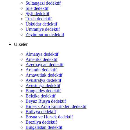
Sultangazi dedektif
Şile dedektif
Şişli dedektif
Tuzla dedektif
Üsküdar dedektif
Ümraniye dedektif
Zeytinburnu dedektif
Ülkeler
Almanya dedektif
Amerika dedektif
Azerbaycan dedektif
Arjantin dedektif
Arnavutluk dedektif
Avustralya dedektif
Avusturya dedektif
Bangladeş dedektif
Belçika dedektif
Beyaz Rusya dedektif
Birleşik Arap Emirlikleri dedektif
Bolivya dedektif
Bosna ve Hersek dedektif
Brezilya dedektif
Bulgaristan dedektif