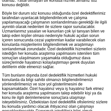
olamaz. Yasal olmayan bir konuda hizmet almanız söz
konusu değildir.
Böyle bir durum söz konusu olduğunda özel dedektiflerimiz
tarafından uyarılacak bilgilendirilecek ve çalışma
yapılamayacağı çalışmanın sonlandırılması gerektiği ile ilgili
ayrıntılı olarak nedenleri ile sizlere rapor sunulacaktır.
Uzmanlarımız yasaları ve kanunları çok iyi tanıyan bilen ve
takip eden kişiler olması nedeniyle hukuki açıdan sorun
içeren sonucunda cezai yaptırımları kadar varabilecek olan
konularda müşterilerini bilgilendirmek ve araştırmayı
sonlandırmak zorundadır. Özel dedektiflik hizmetleri sizlerin
istediğin her konuda araştırma yapılmasını istenilen tüm
sonuçları ulaşılmasını yaşamakta olduğumuz dava
süreçlerinde hayatınızı kolaylaştırmayı gerek duyulan
delillerin elde etmenizi sağlar.
Tüm bunların dışında özel dedektiflik hizmetleri hukuki
konularda da bilgi sahibi olmanızı bilgilendirilmenizi
yönlendirilmenizi ve size yol gösterilmesini de
kapsamaktadır. Özel hayatınız veya iş hayatınız fark etmez
her konuda araştırma yapılmasını talep edebilir kişi ya da
konu ile ilgili derinlemesine sonuçlara ulaşmayı
isteyebilirsiniz. Özbekistan özel dedektiflik ofislerimiz sizlere
bu konuda yardımcı olacak ihtiyacınız olan çalışmayı
gerçekleştirecektir. Danışmak istediğiniz bilgi almak