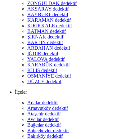
ZONGULDAK dedektif
AKSARAY dedektif
BAYBURT dedektif
KARAMAN dedektif
KIRIKKALE dedektif
BATMAN dedektif
ŞIRNAK dedektif
BARTIN dedektif
ARDAHAN dedektif
IĞDIR dedektif
YALOVA dedektif
KARABÜK dedektif
KİLİS dedektif
OSMANİYE dedektif
DÜZCE dedektif
İlçeler
Adalar dedektif
Arnavutköy dedektif
Ataşehir dedektif
Avcılar dedektif
Bağcılar dedektif
Bahçelievler dedektif
Bakırköy dedektif