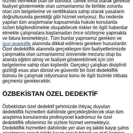
hizmet vermekte olan bir bürodur. Gerek firma olarak gerekse
faaliyet göstermekte olan uzmanlarımız ile birlikte zorunlu
olan izin belgelerine ve sertifikalara sahip olarak yasaların
doğrultusunda gerektiği gibi hizmet veriyoruz. Bu nedenle
yapılan tüm araştırmalar kapsamında hukuki konularda
sizleri bilgilendirmekte oluşabilecek riskler ile ilgili haberdar
etmekte çalışmalara başlamadan önce sözleşme yapmakta
ve fatura kesmekteyiz. Tüm bunlar yapmamız gereken ve
alanında dikkat edilmesi gereken hususlardır.
özel dedektiflik
Özel dedektiflik alanında gerçekleşen tüm faaliyetlerimizde
çalışmakta olan uzmanlarımız üniversite mezunu olup bu
alanda eğitim almış ve faaliyet gösterebilmek için izin
belgelerine sahip olan kişilerdir. Gerçekçi çalışkan disiplinli
gizliliği esas alan dürüst ve güvenilir bir özel dedektiflik
bürosu ile çalışmak istiyorsanız konu ile ilgili bizimle irtibata
geçmeniz gerekecektir.
ÖZBEKİSTAN ÖZEL DEDEKTİF
Özbekistan özel dedektif şehrinizde ihtiyaç duyulan
dedektiflik hizmetleri dahilinde gerçekleştirilecek olan tüm
araştırma konularında profesyonel kadromuz ile özel
dedektiflik ofislerimiz ile sizlere hizmet vermekteyiz.
Dedektiflik hizmetleri dahilinde yer alan eş takibi kayıp şahıs