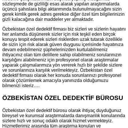
sözleşmede de gizliliği esas alarak yapılan araştırmalarda
üçüncü şahıslara bilgi aktarımında bulunulmayacağını sizin
gerek kimlik gerek adres gerekse diğer özel tüm bilgilerinizin
gizli kalacağına dair maddeler yer almaktadır.
Özbekistan özel dedektif firması biz sizleri ve sizlerin hayatını
her anlamda düşünerek sizler için risk teşkil eden birçok
konuyu tespit ederek sizleri risklerden uzak tutarak özellikle
de sizin için risk alarak güven duygusu içerisinde hayatınıza
devam edebilmeniz şüphelerinizden kurtulabilmeniz
ihtiyacınız olan tüm delillere sahip olabilmeniz sorularınızın
karşılığını alabilmeniz için profesyonel olarak araştırmalar
yaparak çalışmalarımıza yön vererek hızlı bir şekilde sizlere
ve sorunlarınıza karşılık verilmekteyiz. Özbekistan özel
dedektif firması olarak her konuda sorunlarınızı profesyonel
olarak çözümlemek amacıyla yanınızda olduğumuzu
bilmenizi isteriz….
ÖZBEKİSTAN ÖZEL DEDEKTİF BÜROSU
Özbekistan özel dedektif bürosu olarak ihtiyaç duyduğunuz
bireysel ve kurumsal araştırmalarda danışmanlık konularında
sizlere hızlı ve sonuç odaklı olarak hizmet vermekteyiz.
Hizmetlerimiz arasında tüm araştırma konuları ve