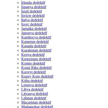
İrlanda dedektif
İspanya dedektif
İsrail dedektif
İsviçre dedektif
İtalya dedektif
İsveç dedektif
Jamaika dedektif
Japonya dedektif
Kamboçya dedektif
Kamerun dedektif
Kanada dedektif
Kazakistan dedektif
Kenya dedektif
Kırgızistan dedektif
Kongo dedektif
Kosta Rika dedektif
Kuveyt dedektif
Kuzey Kore dedektif
Küba dedektif
Letonya dedektif
Libya dedektif
Litvanya dedektif
Lübnan dedektif
Macaristan dedektif
Madagaskar dedektif