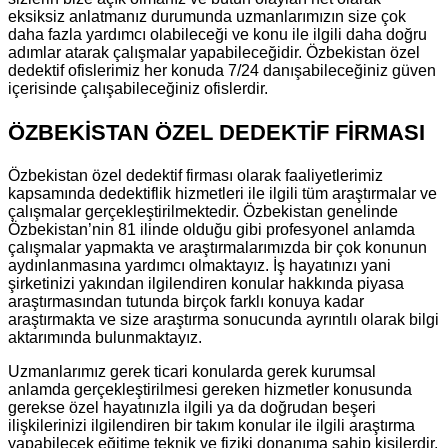
eksiksiz anlatmanız durumunda uzmanlarımızın size çok
daha fazla yardımcı olabileceği ve konu ile ilgili daha doğru
adımlar atarak çalışmalar yapabileceğidir. Özbekistan özel
dedektif ofislerimiz her konuda 7/24 danışabileceğiniz güven
içerisinde çalışabileceğiniz ofislerdir.
ÖZBEKİSTAN ÖZEL DEDEKTİF FİRMASI
Özbekistan özel dedektif firması olarak faaliyetlerimiz
kapsamında dedektiflik hizmetleri ile ilgili tüm araştırmalar ve
çalışmalar gerçekleştirilmektedir. Özbekistan genelinde
Özbekistan’nin 81 ilinde olduğu gibi profesyonel anlamda
çalışmalar yapmakta ve araştırmalarımızda bir çok konunun
aydınlanmasına yardımcı olmaktayız. İş hayatınızı yani
şirketinizi yakından ilgilendiren konular hakkında piyasa
araştırmasından tutunda birçok farklı konuya kadar
araştırmakta ve size araştırma sonucunda ayrıntılı olarak bilgi
aktarımında bulunmaktayız.
Uzmanlarımız gerek ticari konularda gerek kurumsal
anlamda gerçekleştirilmesi gereken hizmetler konusunda
gerekse özel hayatınızla ilgili ya da doğrudan beşeri
ilişkilerinizi ilgilendiren bir takım konular ile ilgili araştırma
yapabilecek eğitime teknik ve fiziki donanıma sahip kişilerdir.