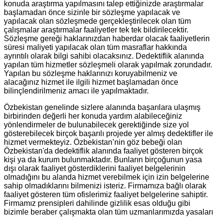
konuda araştırma yapılmasını talep ettiğinizde araştırmalar
başlamadan önce sizinle bir sözleşme yapılacak ve
yapılacak olan sözleşmede gerçekleştirilecek olan tüm
çalışmalar araştırmalar faaliyetler tek tek bildirilecektir.
Sözleşme gereği haklarınızdan haberdar olacak faaliyetlerin
süresi maliyeti yapılacak olan tüm masraflar hakkında
ayrıntılı olarak bilgi sahibi olacaksınız. Dedektiflik alanında
yapılan tüm hizmetler sözleşmeli olarak yapılmak zorundadır.
Yapılan bu sözleşme haklarınızı koruyabilmeniz ve
alacağınız hizmet ile ilgili hizmet başlamadan önce
bilinçlendirilmeniz amacı ile yapılmaktadır.
Özbekistan genelinde sizlere alanında başarılara ulaşmış
birbirinden değerli her konuda yardım alabileceğiniz
yönlendirmeler de bulunabilecek gerektiğinde size yol
gösterebilecek birçok başarılı projede yer almış dedektifler ile
hizmet vermekteyiz. Özbekistan’nin göz bebeği olan
Özbekistan'da dedektiflik alanında faaliyet gösteren birçok
kişi ya da kurum bulunmaktadır. Bunların birçoğunun yasa
dışı olarak faaliyet gösterdiklerini faaliyet belgelerinin
olmadığını bu alanda hizmet verebilmek için izin belgelerine
sahip olmadıklarını bilmenizi isteriz. Firmamıza bağlı olarak
faaliyet gösteren tüm ofislerimiz faaliyet belgelerine sahiptir.
Firmamız prensipleri dahilinde gizlilik esas olduğu gibi
bizimle beraber çalışmakta olan tüm uzmanlarımızda yasaları