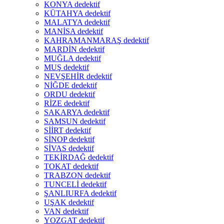
KONYA dedektif
KÜTAHYA dedektif
MALATYA dedektif
MANİSA dedektif
KAHRAMANMARAŞ dedektif
MARDİN dedektif
MUĞLA dedektif
MUŞ dedektif
NEVŞEHİR dedektif
NİĞDE dedektif
ORDU dedektif
RİZE dedektif
SAKARYA dedektif
SAMSUN dedektif
SİİRT dedektif
SİNOP dedektif
SİVAS dedektif
TEKİRDAĞ dedektif
TOKAT dedektif
TRABZON dedektif
TUNCELİ dedektif
ŞANLIURFA dedektif
UŞAK dedektif
VAN dedektif
YOZGAT dedektif