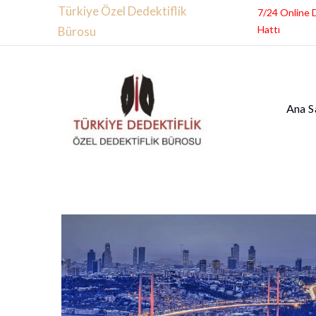
Türkiye Özel Dedektiflik
7/24 Online 
Hattı
Bürosu
Ana S