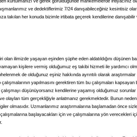
den kurtulmanızı ve gerek görüldüğünde mahkemelerde ihtiyacınız o
anışmanlarımız ve dedektiflerimiz 7/24 danışabileceğiniz kesintisiz ola
ıza takılan her konuda bizimle irtibata geçerek kendilerine danışabilir
biri olan ilimizde yaşayan eşinden şüphe eden aldatıldığını düşünen ba
ayamayan kişilere vermiş olduğumuz eş takibi hizmeti ile yardımcı ol
phelenmek de olduğunuz eşiniz hakkında ayrıntılı olarak araştırmalar
p çalışmalarının yapılmasını gerektiren tüm bu çalışmaları kapsayan b
le çalışmayı düşünüyorsanız kendilerine yaşamış olduğumuz sorunlar
z ve olayları tüm gerçekliğiyle anlatmanız gerekmektedir. Bunun neden
ilgiler olmasıdır. Uzmanlarımız araştırmalarına başlamadan önce sizle
 çalışmalarına başlayacakları için ve çalışmalarına yön verecekleri iç
r.