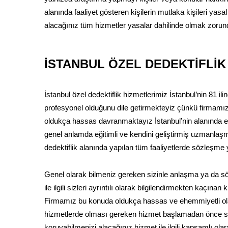
alanında faaliyet gösteren kişilerin mutlaka kişileri yasal 
alacağınız tüm hizmetler yasalar dahilinde olmak zorun
İSTANBUL ÖZEL DEDEKTİFLİK
İstanbul özel dedektiflik hizmetlerimiz İstanbul’nin 81 
profesyonel olduğunu dile getirmekteyiz çünkü firmamız
oldukça hassas davranmaktayız İstanbul’nin alanında en iy
genel anlamda eğitimli ve kendini geliştirmiş uzmanlaşm
dedektiflik alanında yapılan tüm faaliyetlerde sözleşme
Genel olarak bilmeniz gereken sizinle anlaşma ya da
ile ilgili sizleri ayrıntılı olarak bilgilendirmekten kaçın
Firmamız bu konuda oldukça hassas ve ehemmiyetli olar
hizmetlerde olması gereken hizmet başlamadan önce sö
koruyabilmenizi alacağınız hizmet ile ilgili kapsamlı ola