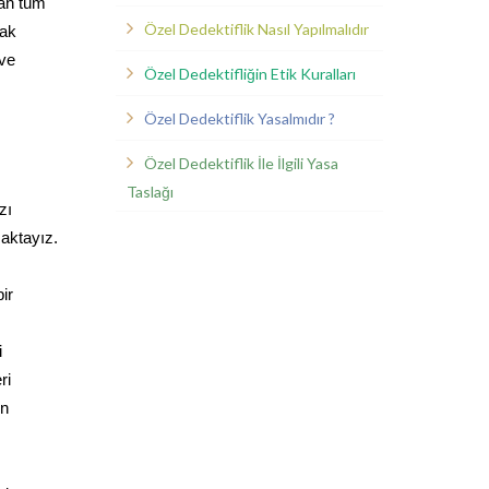
lan tüm
Özel Dedektiflik Nasıl Yapılmalıdır
rak
 ve
Özel Dedektifliğin Etik Kuralları
Özel Dedektiflik Yasalmıdır ?
Özel Dedektiflik İle İlgili Yasa
Taslağı
zı
maktayız.
ir
i
ri
in