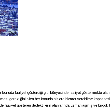
i her konuda faaliyet gösterdiği gibi bünyesinde faaliyet göstermekte olan
apması gerektiğini bilen her konuda sizlere hizmet verebilme kapasites
de faaliyet gösteren dedektiflerin alanlarında uzmanlaşmış ve birçok f