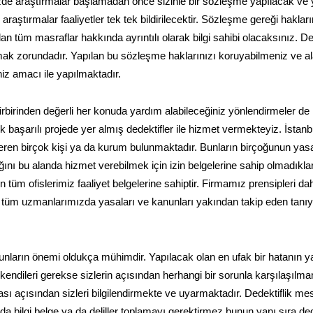
nizde araştırmalar başlamadan önce sizinle bir sözleşme yapılacak ve
raştırmalar faaliyetler tek tek bildirilecektir. Sözleşme gereği haklar
lan tüm masraflar hakkında ayrıntılı olarak bilgi sahibi olacaksınız. De
mak zorundadır. Yapılan bu sözleşme haklarınızı koruyabilmeniz ve a
niz amacı ile yapılmaktadır.
irbirinden değerli her konuda yardım alabileceğiniz yönlendirmeler de
k başarılı projede yer almış dedektifler ile hizmet vermekteyiz. İstanb
steren birçok kişi ya da kurum bulunmaktadır. Bunların birçoğunun yasa
dığını bu alanda hizmet verebilmek için izin belgelerine sahip olmadıklar
n tüm ofislerimiz faaliyet belgelerine sahiptir. Firmamız prensipleri dah
an tüm uzmanlarımızda yasaları ve kanunları yakından takip eden tanı
nların önemi oldukça mühimdir. Yapılacak olan en ufak bir hatanın y
 kendileri gerekse sizlerin açısından herhangi bir sorunla karşılaşılm
sı açısından sizleri bilgilendirmekte ve uyarmaktadır. Dedektiflik mes
 bilgi belge ya da deliller toplamayı gerektirmez bunun yanı sıra ded