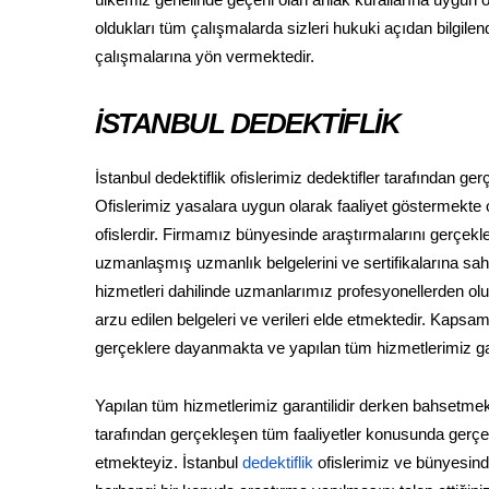
ülkemiz genelinde geçerli olan ahlak kurallarına uygun ol
oldukları tüm çalışmalarda sizleri hukuki açıdan bilgil
çalışmalarına yön vermektedir.
İSTANBUL DEDEKTİFLİK
İstanbul dedektiflik ofislerimiz dedektifler tarafından 
Ofislerimiz yasalara uygun olarak faaliyet göstermekte ol
ofislerdir. Firmamız bünyesinde araştırmalarını gerçekleş
uzmanlaşmış uzmanlık belgelerini ve sertifikalarına sahip
hizmetleri dahilinde uzmanlarımız profesyonellerden oluşan
arzu edilen belgeleri ve verileri elde etmektedir. Kaps
gerçeklere dayanmakta ve yapılan tüm hizmetlerimiz gara
Yapılan tüm hizmetlerimiz garantilidir derken bahsetmek
tarafından gerçekleşen tüm faaliyetler konusunda gerçek 
etmekteyiz. İstanbul
dedektiflik
ofislerimiz ve bünyesind