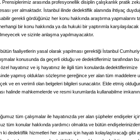
 Prensiplerimiz arasında profesyonellik disiplin çalışkanlık pratik zek
 esası yer almaktadır. İstanbul ilinde dedektiflik alanında ihtiyaç duyd
ışabilir gerekli gördüğünüz her konu hakkında araştırma yapmalarını t
erhangi bir konu hakkında ya da hukuki bir yaptırımla karşılaşılacak 
rilmeyecek ve sizinle anlaşma yapılmayacaktır.
bütün faaliyetlerin yasal olarak yapılması gerektiği İstanbul Cumhuriy
ışmalar konusunda da geçerli olduğu ve dedektiflerimiz tarafından bu
el hayatınız ve iş hayatınız ile ilgili tüm konularda dedektiflerimize
erisinde yapmış oldukları sözleşme gereğince yer alan tüm maddelere 
ek ve en verimli olan belgeleri bilgileri sunacaktır. Elde etmiş olduğ
uyulması halinde mahkemelerde ve resmi kurumlarda kullanabilme imkanın
duğumuz tüm çalışmalar ile hayatınızda yer alan şüpheler endişeler iç
uz tüm konular hakkında yardımcı olmakta ve bütün endişelerinizde
i dedektiflik hizmetleri her zaman için hayatı kolaylaştıracağı gibi a