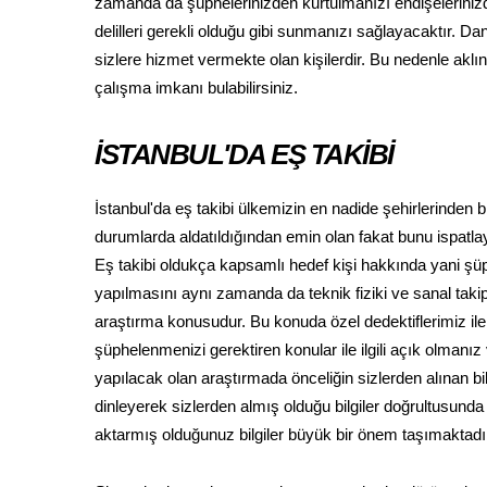
zamanda da şüphelerinizden kurtulmanızı endişeleriniz
delilleri gerekli olduğu gibi sunmanızı sağlayacaktır. D
sizlere hizmet vermekte olan kişilerdir. Bu nedenle aklın
çalışma imkanı bulabilirsiniz.
İSTANBUL'DA EŞ TAKİBİ
İstanbul'da eş takibi ülkemizin en nadide şehirlerinden 
durumlarda aldatıldığından emin olan fakat bunu ispatl
Eş takibi oldukça kapsamlı hedef kişi hakkında yani şü
yapılmasını aynı zamanda da teknik fiziki ve sanal taki
araştırma konusudur. Bu konuda özel dedektiflerimiz i
şüphelenmenizi gerektiren konular ile ilgili açık olmanı
yapılacak olan araştırmada önceliğin sizlerden alınan b
dinleyerek sizlerden almış olduğu bilgiler doğrultusunda
aktarmış olduğunuz bilgiler büyük bir önem taşımaktadı