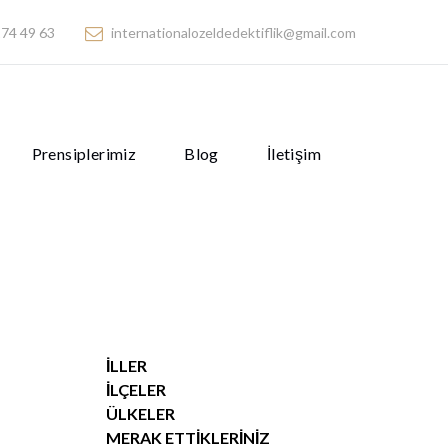
74 49 63
internationalozeldedektiflik@gmail.com
Prensiplerimiz
Blog
İletişim
İLLER
İLÇELER
ÜLKELER
MERAK ETTIKLERINIZ