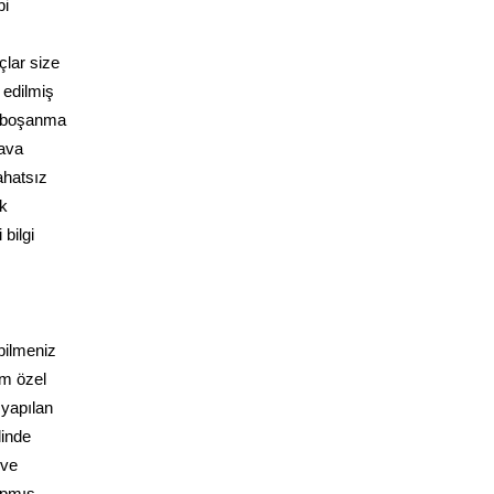
bi
çlar size
 edilmiş
e boşanma
dava
ahatsız
ak
 bilgi
bilmeniz
üm özel
 yapılan
linde
 ve