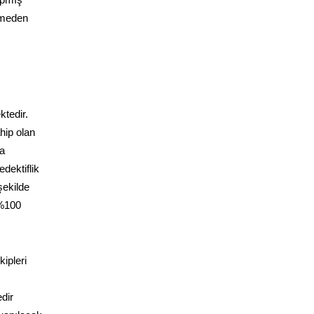
yapmış
ermeden
ktedir.
hip olan
da
dektiflik
şekilde
 %100
ipleri
dir