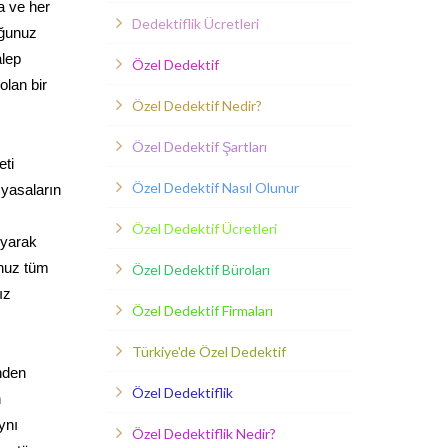
a ve her
Dedektiflik Ücretleri
uğunuz
alep
Özel Dedektif
olan bir
Özel Dedektif Nedir?
Özel Dedektif Şartları
eti
Özel Dedektif Nasıl Olunur
 yasaların
Özel Dedektif Ücretleri
uyarak
unuz tüm
Özel Dedektif Büroları
ız
Özel Dedektif Firmaları
Türkiye'de Özel Dedektif
inden
Özel Dedektiflik
n
ynı
Özel Dedektiflik Nedir?