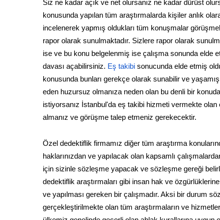
Siz ne kadar açık ve net olursanız ne kadar dürüst olurs
konusunda yapılan tüm araştırmalarda kişiler anlık olara
incelenerek yapmış oldukları tüm konuşmalar görüşmeler
rapor olarak sunulmaktadır. Sizlere rapor olarak sunulm
ise ve bu konu belgelenmiş ise çalışma sonunda elde e
davası açabilirsiniz.
Eş takibi
sonucunda elde etmiş oldu
konusunda bunları gerekçe olarak sunabilir ve yaşamış ol
eden huzursuz olmanıza neden olan bu denli bir konuda 
istiyorsanız İstanbul'da eş takibi hizmeti vermekte olan öz
almanız ve görüşme talep etmeniz gerekecektir.
Özel dedektiflik firmamız diğer tüm araştırma konuları
haklarınızdan ve yapılacak olan kapsamlı çalışmalardan
için sizinle sözleşme yapacak ve sözleşme gereği belir
dedektiflik araştırmaları gibi insan hak ve özgürlükleri
ve yapılması gereken bir çalışmadır. Aksi bir durum sö
gerçekleştirilmekte olan tüm araştırmaların ve hizmetle