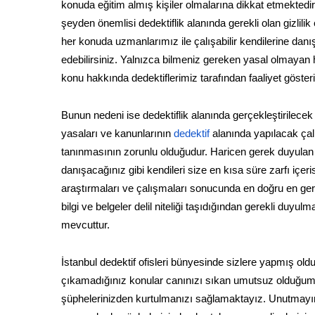
konuda eğitim almış kişiler olmalarına dikkat etmektedir.
şeyden önemlisi dedektiflik alanında gerekli olan gizlilik
her konuda uzmanlarımız ile çalışabilir kendilerine dan
edebilirsiniz. Yalnızca bilmeniz gereken yasal olmayan h
konu hakkında dedektiflerimiz tarafından faaliyet göste
Bunun nedeni ise dedektiflik alanında gerçekleştirilecek 
yasaları ve kanunlarının
dedektif
alanında yapılacak çal
tanınmasının zorunlu olduğudur. Haricen gerek duyulan öz
danışacağınız gibi kendileri size en kısa süre zarfı iç
araştırmaları ve çalışmaları sonucunda en doğru en gerç
bilgi ve belgeler delil niteliği taşıdığından gerekli d
mevcuttur.
İstanbul dedektif ofisleri bünyesinde sizlere yapmış ol
çıkamadığınız konular canınızı sıkan umutsuz olduğum
şüphelerinizden kurtulmanızı sağlamaktayız. Unutmayın k