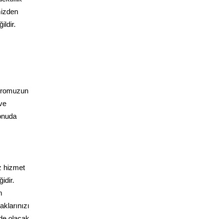
imizden
ldir.
Kadromuzun
ve
konuda
z hizmet
idir.
m
klarınızı
zde olacak