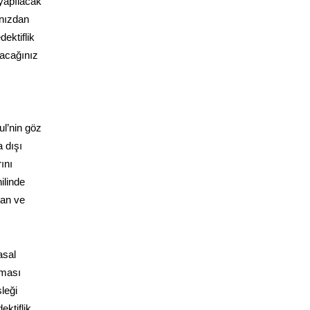
 yapılacak
ınızdan
dektiflik
lacağınız
ul’nin göz
 dışı
ını
ilinde
yan ve
asal
aması
leği
ektiflik