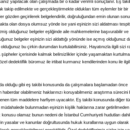
anız yapılacak olan çalışmada bir o kadar verimli sonuçlanır. Eş taki
k takip edilmekte ve gerçekleştirmekte oldukları tüm eylemler bir bir
 gözden geçirilerek belgelendirilir, doğruluğundan emin olunan sonu
akta olan dosya olumsuz yönde ise yani eşinizin sizi aldatması tespit
tmiş olduğunuz belgeler eşliğinde aile mahkemelerine başvurabilir v
ğunuz belgeler eşinizin sizi aldattığı yönünde ise açmış olduğunuz 
duğunuz bu çirkin durumdan kurtulabilirsiniz. Hayatınızla ilgili sizi r
şüpheler içerisinde kalmak belirsizlikler içinde yaşamaktan kurtulm
el dedektiflik büromuz ile irtibat kurmanız kendilerinden konu ile ilgili
nda olduğu gibi eş takibi konusunda da çalışmalara başlamadan önce
 haberdar olabilmeniz haklarınızı koruyabilmeniz araştırma sürecini 
lenen tüm maddelere harfiyen uyacaktır. Eş takibi konusunda diğer t
ne müdahalede bulunmadan eşinizin kişilik haklarına zarar getirilmeden
z konusu olamaz bunun nedeni de İstanbul Cumhuriyeti hudutları dahi
rin yasalar ve kanunlar doğrultusunda hukuk kurallarına uygun olarak