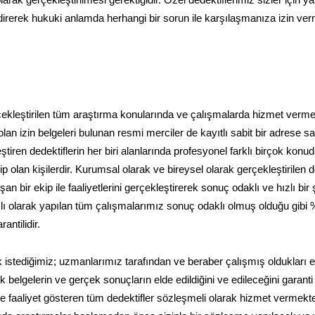
arak gerçekleştirilmesi gerektiğidir. Özel dedektiflerimiz sizler için 
endirerek hukuki anlamda herhangi bir sorun ile karşılaşmanıza izin v
gerçekleştirilen tüm araştırma konularında ve çalışmalarda hizmet verme
an izin belgeleri bulunan resmi merciler de kayıtlı sabit bir adrese sa
tiren dedektiflerin her biri alanlarında profesyonel farklı birçok konu
 olan kişilerdir. Kurumsal olarak ve bireysel olarak gerçekleştirilen de
 bir ekip ile faaliyetlerini gerçekleştirerek sonuç odaklı ve hızlı bir 
amlı olarak yapılan tüm çalışmalarımız sonuç odaklı olmuş olduğu gibi
ntilidir.
 istediğimiz; uzmanlarımız tarafından ve beraber çalışmış oldukları ek
belgelerin ve gerçek sonuçların elde edildiğini ve edileceğini garanti
e faaliyet gösteren tüm dedektifler sözleşmeli olarak hizmet vermekte