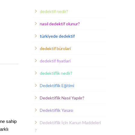
dedektif nedir?
nasıl dedektif olunur?
türkiyede dedektif
dedektif bürolari
dedektif fiyatlari
dedektiflik nedir?
Dedektiflik Eğitimi
Dedektiflik Nasıl Yapılır?
Dedektiflik Yasası
ine sahip
Dedektiflik İçin Kanun Maddeleri
arklı
?