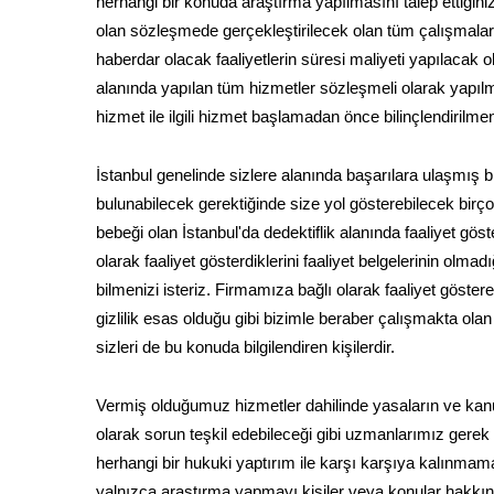
herhangi bir konuda araştırma yapılmasını talep ettiği
olan sözleşmede gerçekleştirilecek olan tüm çalışmalar a
haberdar olacak faaliyetlerin süresi maliyeti yapılacak o
alanında yapılan tüm hizmetler sözleşmeli olarak yapıl
hizmet ile ilgili hizmet başlamadan önce bilinçlendirilme
İstanbul genelinde sizlere alanında başarılara ulaşmış b
bulunabilecek gerektiğinde size yol gösterebilecek birço
bebeği olan İstanbul'da dedektiflik alanında faaliyet gö
olarak faaliyet gösterdiklerini faaliyet belgelerinin olma
bilmenizi isteriz. Firmamıza bağlı olarak faaliyet göstere
gizlilik esas olduğu gibi bizimle beraber çalışmakta ol
sizleri de bu konuda bilgilendiren kişilerdir.
Vermiş olduğumuz hizmetler dahilinde yasaların ve kanu
olarak sorun teşkil edebileceği gibi uzmanlarımız gerek
herhangi bir hukuki yaptırım ile karşı karşıya kalınmama
yalnızca araştırma yapmayı kişiler veya konular hakkında