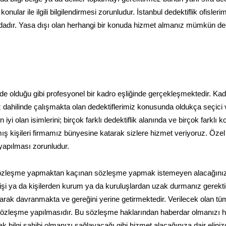
konular ile ilgili bilgilendirmesi zorunludur. İstanbul dedektiflik ofisler
dadır. Yasa dışı olan herhangi bir konuda hizmet almanız mümkün deği
ilinde olduğu gibi profesyonel bir kadro eşliğinde gerçekleşmektedir. 
 dahilinde çalışmakta olan dedektiflerimiz konusunda oldukça seçici 
i olan isimlerini; birçok farklı dedektiflik alanında ve birçok farklı 
ış kişileri firmamız bünyesine katarak sizlere hizmet veriyoruz. Özel
 yapılması zorunludur.
 sözleşme yapmaktan kaçınan sözleşme yapmak istemeyen alacağını
an kişi ya da kişilerden kurum ya da kuruluşlardan uzak durmanız gerektiğ
ak davranmakta ve gereğini yerine getirmektedir. Verilecek olan tü
zleşme yapılmasıdır. Bu sözleşme haklarından haberdar olmanızı ha
rak bilgi sahibi olmanızı sağlayacağı gibi hizmet alacağınıza dair elini