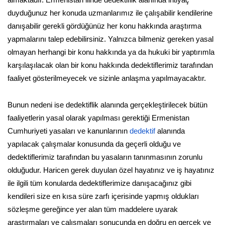
almaktadır. Ermenistan ilinde dedektiflik alanında ihtiyaç
duyduğunuz her konuda uzmanlarımız ile çalışabilir kendilerine
danışabilir gerekli gördüğünüz her konu hakkında araştırma
yapmalarını talep edebilirsiniz. Yalnızca bilmeniz gereken yasal
olmayan herhangi bir konu hakkında ya da hukuki bir yaptırımla
karşılaşılacak olan bir konu hakkında dedektiflerimiz tarafından
faaliyet gösterilmeyecek ve sizinle anlaşma yapılmayacaktır.
Bunun nedeni ise dedektiflik alanında gerçekleştirilecek bütün
faaliyetlerin yasal olarak yapılması gerektiği Ermenistan
Cumhuriyeti yasaları ve kanunlarının
dedektif
alanında
yapılacak çalışmalar konusunda da geçerli olduğu ve
dedektiflerimiz tarafından bu yasaların tanınmasının zorunlu
olduğudur. Haricen gerek duyulan özel hayatınız ve iş hayatınız
ile ilgili tüm konularda dedektiflerimize danışacağınız gibi
kendileri size en kısa süre zarfı içerisinde yapmış oldukları
sözleşme gereğince yer alan tüm maddelere uyarak
araştırmaları ve çalışmaları sonucunda en doğru en gerçek ve