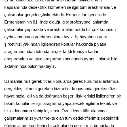
Ermenistan özel dedektif firması olarak faaliyetlerimiz
kapsamında dedektiflik hizmetleri ile ilgili tüm araştırmalar ve
çalışmalar gerçekleştirilmektedir. Ermenistan genelinde
Ermenistan’nin 81 ilinde olduğu gibi profesyonel anlamda
çalışmalar yapmakta ve araştırmalarımızda bir çok konunun
aydınlanmasına yardımcı olmaktayız. İş hayatınızı yani
şirketinizi yakından ilgilendiren konular hakkında piyasa
araştırmasından tutunda birçok farklı konuya kadar
araştırmakta ve size araştırma sonucunda ayrıntılı olarak bilgi
aktarımında bulunmaktayız.
Uzmanlarımız gerek ticari konularda gerek kurumsal anlamda
gerçekleştirilmesi gereken hizmetler konusunda gerekse özel
hayatınızla ilgili ya da doğrudan beşeri ilişkilerinizi ilgilendiren bir
takım konular ile ilgili araştırma yapabilecek eğitime teknik ve
fiziki donanıma sahip kişilerdir. Özel dedektiflik alanında
çalışmalarımızı yürütmekte olan tüm dedektiflerimiz dedektiflik
eğitimi almış kendilerini birçok alanda geliştirmiş bununla da