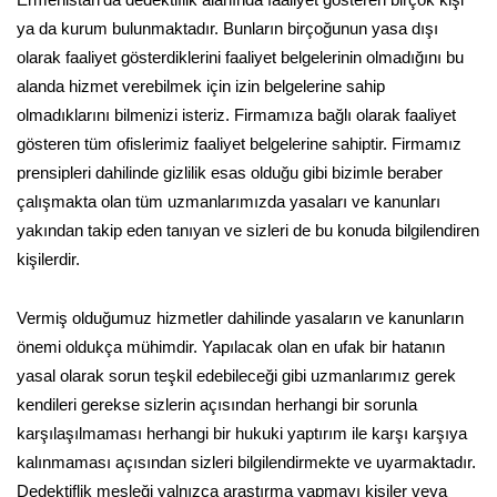
Ermenistan'da dedektiflik alanında faaliyet gösteren birçok kişi
ya da kurum bulunmaktadır. Bunların birçoğunun yasa dışı
olarak faaliyet gösterdiklerini faaliyet belgelerinin olmadığını bu
alanda hizmet verebilmek için izin belgelerine sahip
olmadıklarını bilmenizi isteriz. Firmamıza bağlı olarak faaliyet
gösteren tüm ofislerimiz faaliyet belgelerine sahiptir. Firmamız
prensipleri dahilinde gizlilik esas olduğu gibi bizimle beraber
çalışmakta olan tüm uzmanlarımızda yasaları ve kanunları
yakından takip eden tanıyan ve sizleri de bu konuda bilgilendiren
kişilerdir.
Vermiş olduğumuz hizmetler dahilinde yasaların ve kanunların
önemi oldukça mühimdir. Yapılacak olan en ufak bir hatanın
yasal olarak sorun teşkil edebileceği gibi uzmanlarımız gerek
kendileri gerekse sizlerin açısından herhangi bir sorunla
karşılaşılmaması herhangi bir hukuki yaptırım ile karşı karşıya
kalınmaması açısından sizleri bilgilendirmekte ve uyarmaktadır.
Dedektiflik mesleği yalnızca araştırma yapmayı kişiler veya