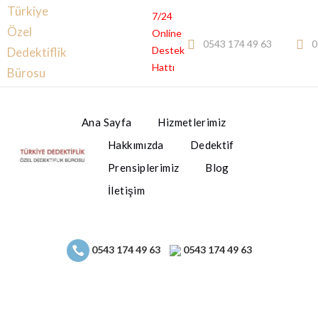
Türkiye
7/24
Özel
Online
0543 174 49 63
0
Destek
Dedektiflik
Hattı
Bürosu
Ana Sayfa
Hizmetlerimiz
Hakkımızda
Dedektif
Prensiplerimiz
Blog
İletişim
0543 174 49 63
0543 174 49 63