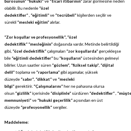
bürosunun”
“hukuki”
ve
“ticari itibarının”
zarar görmesine neden
olabilir. Bu nedenle
“özel
dedektifler”
,
“eğitimli”
ve
“tecrübeli”
kişilerden seçilir ve
sürekli
“mesleki eğitim”
alırlar.
“Zor koşullar ve profesyonellik”,
“özel
dedektiflik”
“mesleğinin”
doğasında vardır. Metinde belirtildiği
gibi,
“özel dedektiflik”
çalışmaları
“zor koşullarda”
gerçekleşse
bile
“eğitimli dedektifler”
bu
“koşulların”
üstesinden gelmeyi
bilirler. Uzun saatler süren
“gözlem”
,
“fiziksel takip”
,
“dijital
delil”
toplama ve
“raporlama”
gibi aşamalar, yüksek
düzeyde
“sabır”
,
“dikkat”
ve
“mesleki
bilgi”
gerektirir.
“Çalışmalarını”
her ne pahasına olursa
olsun
“gizlilik”
içerisinde
“disiplinle”
sürdüren
“dedektifler”
,
“müşte
memnuniyeti”
ve
“hukuki geçerlilik”
açısından en üst
düzeyde
“profesyonellik”
sergiler.
Maddeleme: