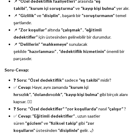
📌
“Özel dedektiflik faaliyetleri”
arasında
“eş
takibi”
,
“kurum içi soruşturma”
ve
“kayıp kişi bulma”
yer alır.
📌
“Gizlilik”
ve
“disiplin”
, başarılı bir
“soruşturmanın”
temel
şartlarıdır.
📌
“Zor koşullar”
altında
“çalışmak”
,
“eğitimli
dedektifler”
için üstesinden gelinebilir bir durumdur.
📌
“Delillerin”
“mahkemeye”
sunulacak
şekilde
“hazırlanması”
,
“dedektiflik hizmetinin”
önemli bir
parçasıdır.
Soru-Cevap:
❓
Soru:
“Özel dedektiflik”
sadece
“eş takibi”
midir?
✅
Cevap:
Hayır, aynı zamanda
“kurum içi
hırsızlık”
,
“dolandırıcılık”
,
“kayıp kişi bulma”
gibi birçok alanı
kapsar. 🕵️‍♂️
❓
Soru:
“Özel dedektifler”
“zor koşullarda”
nasıl
“çalışır”
?
✅
Cevap:
“Eğitimli dedektifler”
, uzun saatler
süren
“gözlem”
ve
“fiziksel takip”
gibi
“zor
koşulların”
üstesinden
“disiplinle”
gelir. 🌙