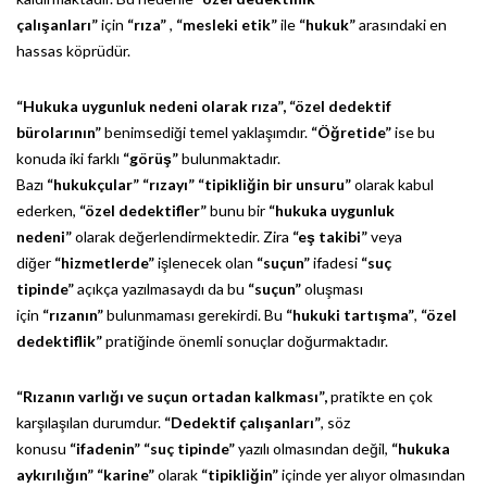
çalışanları”
için
“rıza”
,
“mesleki etik”
ile
“hukuk”
arasındaki en
hassas köprüdür.
“Hukuka uygunluk nedeni olarak rıza”,
“özel dedektif
bürolarının”
benimsediği temel yaklaşımdır.
“Öğretide”
ise bu
konuda iki farklı
“görüş”
bulunmaktadır.
Bazı
“hukukçular”
“rızayı”
“tipikliğin bir unsuru”
olarak kabul
ederken,
“özel dedektifler”
bunu bir
“hukuka uygunluk
nedeni”
olarak değerlendirmektedir. Zira
“eş takibi”
veya
diğer
“hizmetlerde”
işlenecek olan
“suçun”
ifadesi
“suç
tipinde”
açıkça yazılmasaydı da bu
“suçun”
oluşması
için
“rızanın”
bulunmaması gerekirdi. Bu
“hukuki tartışma”
,
“özel
dedektiflik”
pratiğinde önemli sonuçlar doğurmaktadır.
“Rızanın varlığı ve suçun ortadan kalkması”,
pratikte en çok
karşılaşılan durumdur.
“Dedektif çalışanları”
, söz
konusu
“ifadenin”
“suç tipinde”
yazılı olmasından değil,
“hukuka
aykırılığın”
“karine”
olarak
“tipikliğin”
içinde yer alıyor olmasından