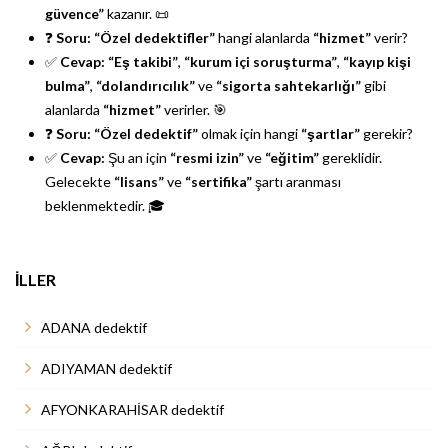
güvence”
kazanır. 📜
❓
Soru:
“Özel dedektifler”
hangi alanlarda
“hizmet”
verir?
✅
Cevap:
“Eş takibi”
,
“kurum içi soruşturma”
,
“kayıp kişi
bulma”
,
“dolandırıcılık”
ve
“sigorta sahtekarlığı”
gibi
alanlarda
“hizmet”
verirler. 🎯
❓
Soru:
“Özel dedektif”
olmak için hangi
“şartlar”
gerekir?
✅
Cevap:
Şu an için
“resmi izin”
ve
“eğitim”
gereklidir.
Gelecekte
“lisans”
ve
“sertifika”
şartı aranması
beklenmektedir. 🎓
İLLER
ADANA dedektif
ADIYAMAN dedektif
AFYONKARAHİSAR dedektif