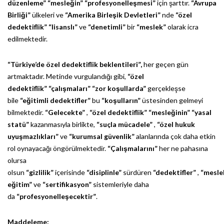
düzenleme”
“mesleğin”
“profesyonelleşmesi”
için şarttır.
“Avrupa
Birliği”
ülkeleri ve
“Amerika Birleşik Devletleri”
nde
“özel
dedektiflik”
“lisanslı”
ve
“denetimli”
bir
“meslek”
olarak icra
edilmektedir.
“Türkiye’de özel dedektiflik beklentileri”,
her geçen gün
artmaktadır. Metinde vurgulandığı gibi,
“özel
dedektiflik”
“çalışmaları”
“zor koşullarda”
gerçekleşse
bile
“eğitimli dedektifler”
bu
“koşulların”
üstesinden gelmeyi
bilmektedir.
“Gelecekte”
,
“özel dedektiflik”
“mesleğinin”
“yasal
statü”
kazanmasıyla birlikte,
“suçla mücadele”
,
“özel hukuk
uyuşmazlıkları”
ve
“kurumsal güvenlik”
alanlarında çok daha etkin
rol oynayacağı öngörülmektedir.
“Çalışmalarını”
her ne pahasına
olursa
olsun
“gizlilik”
içerisinde
“disiplinle”
sürdüren
“dedektifler”
,
“mesle
eğitim”
ve
“sertifikasyon”
sistemleriyle daha
da
“profesyonelleşecektir”
.
Maddeleme: