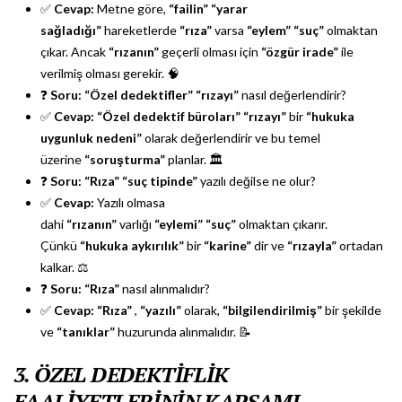
✅
Cevap:
Metne göre,
“failin”
“yarar
sağladığı”
hareketlerde
“rıza”
varsa
“eylem”
“suç”
olmaktan
çıkar. Ancak
“rızanın”
geçerli olması için
“özgür irade”
ile
verilmiş olması gerekir. 🧠
❓
Soru:
“Özel dedektifler”
“rızayı”
nasıl değerlendirir?
✅
Cevap:
“Özel dedektif büroları”
“rızayı”
bir
“hukuka
uygunluk nedeni”
olarak değerlendirir ve bu temel
üzerine
“soruşturma”
planlar. 🏛️
❓
Soru:
“Rıza”
“suç tipinde”
yazılı değilse ne olur?
✅
Cevap:
Yazılı olmasa
dahi
“rızanın”
varlığı
“eylemi”
“suç”
olmaktan çıkarır.
Çünkü
“hukuka aykırılık”
bir
“karine”
dir ve
“rızayla”
ortadan
kalkar. ⚖️
❓
Soru:
“Rıza”
nasıl alınmalıdır?
✅
Cevap:
“Rıza”
,
“yazılı”
olarak,
“bilgilendirilmiş”
bir şekilde
ve
“tanıklar”
huzurunda alınmalıdır. 📝
3. ÖZEL DEDEKTİFLİK
FAALİYETLERİNİN KAPSAMI