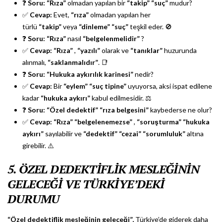
❓
Soru:
“Rıza”
olmadan yapılan bir
“takip”
“suç”
mudur?
✅
Cevap:
Evet,
“rıza”
olmadan yapılan her
türlü
“takip”
veya
“dinleme”
“suç”
teşkil eder. 🚫
❓
Soru:
“Rıza”
nasıl
“belgelenmelidir”
?
✅
Cevap:
“Rıza”
,
“yazılı”
olarak ve
“tanıklar”
huzurunda
alınmalı,
“saklanmalıdır”
. 📑
❓
Soru:
“Hukuka aykırılık karinesi”
nedir?
✅
Cevap:
Bir
“eylem”
“suç tipine”
uyuyorsa, aksi ispat edilene
kadar
“hukuka aykırı”
kabul edilmesidir. ⚖️
❓
Soru:
“Özel dedektif”
“rıza belgesini”
kaybederse ne olur?
✅
Cevap:
“Rıza”
“belgelenemezse”
,
“soruşturma”
“hukuka
aykırı”
sayılabilir ve
“dedektif”
“cezai”
“sorumluluk”
altına
girebilir. ⚠️
5. ÖZEL DEDEKTİFLİK MESLEĞİNİN
GELECEĞİ VE TÜRKİYE’DEKİ
DURUMU
“Özel dedektiflik mesleğinin geleceği”,
Türkiye’de giderek daha