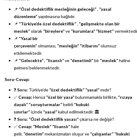
📌
“Özel dedektiflik mesleğinin geleceği”
,
“yasal
düzenleme”
yapılmasına bağlıdır.
📌
“Türkiye’de özel dedektiflik”
,
“gelişmekte olan bir
meslek”
olarak
“bireylere”
ve
“kurumlara”
“hizmet”
vermektedir
📌
“Yasal bir
çerçevenin”
olmaması,
“mesleğin”
“itibarını”
olumsuz
etkilemektedir.
📌
“Gelecekte”
,
“lisanslı”
ve
“denetimli”
bir
“meslek”
haline
gelmesi beklenmektedir.
Soru-Cevap:
❓
Soru:
Türkiye’de
“özel dedektiflik”
“yasal”
mıdır?
✅
Cevap:
Henüz
“özel bir yasa”
bulunmamakla birlikte,
“rızaya
dayalı”
“soruşturmalar”
belirli
“hukuki
sınırlar”
içinde
“yasal”
kabul edilmektedir. 🏛️
❓
Soru:
“Özel dedektiflik yasası”
çıkarsa ne değişir?
✅
Cevap:
“Meslek”
“lisanslı”
hale
gelir,
“denetim”
mekanizmaları oluşur ve
“çalışanlar”
“hukuki