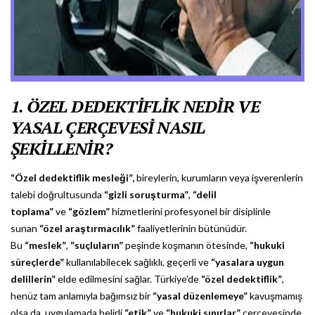
1. ÖZEL DEDEKTİFLİK NEDİR VE
YASAL ÇERÇEVESİ NASIL
ŞEKİLLENİR?
“Özel dedektiflik mesleği”,
bireylerin, kurumların veya işverenlerin
talebi doğrultusunda
“gizli soruşturma”
,
“delil
toplama”
ve
“gözlem”
hizmetlerini profesyonel bir disiplinle
sunan
“özel araştırmacılık”
faaliyetlerinin bütünüdür.
Bu
“meslek”
,
“suçluların”
peşinde koşmanın ötesinde,
“hukuki
süreçlerde”
kullanılabilecek sağlıklı, geçerli ve
“yasalara uygun
delillerin”
elde edilmesini sağlar. Türkiye’de
“özel dedektiflik”
,
henüz tam anlamıyla bağımsız bir
“yasal düzenlemeye”
kavuşmamış
olsa da, uygulamada belirli
“etik”
ve
“hukuki sınırlar”
çerçevesinde