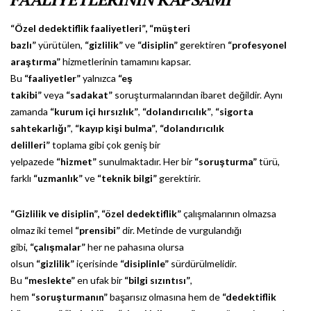
“Özel dedektiflik faaliyetleri”,
“müşteri
bazlı”
yürütülen,
“gizlilik”
ve
“disiplin”
gerektiren
“profesyonel
araştırma”
hizmetlerinin tamamını kapsar.
Bu
“faaliyetler”
yalnızca
“eş
takibi”
veya
“sadakat”
soruşturmalarından ibaret değildir. Aynı
zamanda
“kurum içi hırsızlık”
,
“dolandırıcılık”
,
“sigorta
sahtekarlığı”
,
“kayıp kişi bulma”
,
“dolandırıcılık
delilleri”
toplama gibi çok geniş bir
yelpazede
“hizmet”
sunulmaktadır. Her bir
“soruşturma”
türü,
farklı
“uzmanlık”
ve
“teknik bilgi”
gerektirir.
“Gizlilik ve disiplin”,
“özel dedektiflik”
çalışmalarının olmazsa
olmaz iki temel
“prensibi”
dir. Metinde de vurgulandığı
gibi,
“çalışmalar”
her ne pahasına olursa
olsun
“gizlilik”
içerisinde
“disiplinle”
sürdürülmelidir.
Bu
“meslekte”
en ufak bir
“bilgi sızıntısı”
,
hem
“soruşturmanın”
başarısız olmasına hem de
“dedektiflik