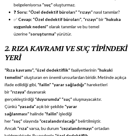
belgeleniyorsa
“suç”
oluşturmaz.
❓
Soru:
“Özel dedektif büroları”
“rızayı”
nasıl tanımlar?
✅
Cevap:
“Özel dedektif büroları”
,
“rızayı”
bir
“hukuka
uygunluk nedeni”
olarak tanımlar ve bu temel
üzerine
“soruşturma”
yürütür.
2. RIZA KAVRAMI VE SUÇ TİPİNDEKİ
YERİ
“Rıza kavramı”,
“özel dedektiflik”
faaliyetlerinin
“hukuki
temelini”
oluşturan en önemli unsurlardan biridir. Metinde açıkça
ifade edildiği gibi,
“failin”
“yarar sağladığı”
hareketleri
bir
“rızaya”
dayanarak
gerçekleştirdiği
“duyurumda”
“suç”
oluşmayacaktır.
Çünkü
“yasada”
açık bir şekilde
“yarar
sağlanması”
halinde
“failin”
işlediği
her
“suç”
olayında
“cezalandırılacağı”
belirtilmiştir.
Ancak
“rıza”
varsa, bu durum
“cezalandırmayı”
ortadan
kaldırmaktadır. Bu nedenle
“özel dedektiflik