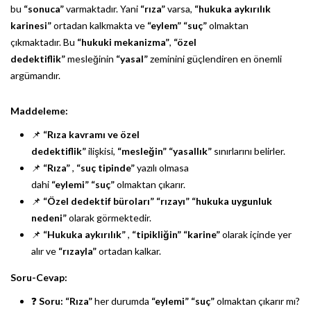
bu
“sonuca”
varmaktadır. Yani
“rıza”
varsa,
“hukuka aykırılık
karinesi”
ortadan kalkmakta ve
“eylem”
“suç”
olmaktan
çıkmaktadır. Bu
“hukuki mekanizma”
,
“özel
dedektiflik”
mesleğinin
“yasal”
zeminini güçlendiren en önemli
argümandır.
Maddeleme:
📌
“Rıza kavramı ve özel
dedektiflik”
ilişkisi,
“mesleğin”
“yasallık”
sınırlarını belirler.
📌
“Rıza”
,
“suç tipinde”
yazılı olmasa
dahi
“eylemi”
“suç”
olmaktan çıkarır.
📌
“Özel dedektif büroları”
“rızayı”
“hukuka uygunluk
nedeni”
olarak görmektedir.
📌
“Hukuka aykırılık”
,
“tipikliğin”
“karine”
olarak içinde yer
alır ve
“rızayla”
ortadan kalkar.
Soru-Cevap:
❓
Soru:
“Rıza”
her durumda
“eylemi”
“suç”
olmaktan çıkarır mı?