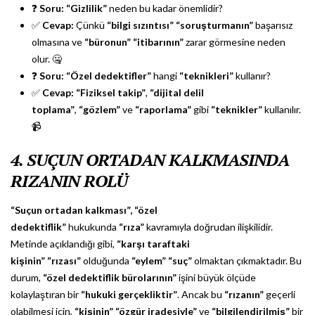
❓
Soru:
“Gizlilik”
neden bu kadar önemlidir?
✅
Cevap:
Çünkü
“bilgi sızıntısı”
“soruşturmanın”
başarısız
olmasına ve
“büronun”
“itibarının”
zarar görmesine neden
olur. 🤐
❓
Soru:
“Özel dedektifler”
hangi
“teknikleri”
kullanır?
✅
Cevap:
“Fiziksel takip”
,
“dijital delil
toplama”
,
“gözlem”
ve
“raporlama”
gibi
“teknikler”
kullanılır.
📹
4. SUÇUN ORTADAN KALKMASINDA
RIZANIN ROLÜ
“Suçun ortadan kalkması”,
“özel
dedektiflik”
hukukunda
“rıza”
kavramıyla doğrudan ilişkilidir.
Metinde açıklandığı gibi,
“karşı taraftaki
kişinin”
“rızası”
olduğunda
“eylem”
“suç”
olmaktan çıkmaktadır. Bu
durum,
“özel dedektiflik bürolarının”
işini büyük ölçüde
kolaylaştıran bir
“hukuki gerçekliktir”
. Ancak bu
“rızanın”
geçerli
olabilmesi için,
“kişinin”
“özgür iradesiyle”
ve
“bilgilendirilmiş”
bir