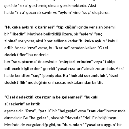
şekilde
“rıza”
göstermiş olması gerekmektedir. Aksi
halde
“rıza”
geçersiz sayılır ve
“eylem”
yine
“suç”
oluşturur.
“Hukuka aykırılık karinesi”,
“tipikliğin”
içinde yer alan önemli
bir
“ilkedir”
. Metinde belirtildiği üzere, bir
“eylem”
“suç
tipine”
uyuyorsa, aksi ispat edilene kadar
“hukuka aykırı”
kabul
edilir. Ancak
“rıza”
varsa, bu
“karine”
ortadan kalkar.
“Özel
dedektifler”
bu nedenle
her
“soruşturma”
öncesinde,
“müşterilerinden”
veya
“takip
edilecek kişilerden”
gerekli
“yasal rızaları”
almak zorundadır. Aksi
halde kendileri
“suç”
işlemiş olur. Bu
“hukuki sorumluluk”
,
“özel
dedektiflik”
mesleğinin en hassas noktalarından biridir.
“Özel dedektiflikte rızanın belgelenmesi”,
“hukuki
süreçlerin”
en kritik
aşamasıdır.
“Rıza”
,
“yazılı”
bir
“belgeyle”
veya
“tanıklar”
huzurunda
alınmalıdır. Bu
“belgeler”
, olası bir
“davada”
“delil”
niteliği taşır.
Metinde de vurgulandığı gibi, bu
“durumları”
“yasalara uygun”
bir