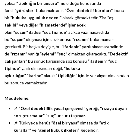
yoksa
“tipikliğin bir unsuru”
mu olduğu konusunda
farklı
“görüşler”
bulunmaktadır.
“Özel dedektif büroları”
, bunu
bir
“hukuka uygunluk nedeni”
olarak görmektedir. Zira
“eş
takibi”
veya diğer
“hizmetlerde”
işlenecek
olan
“suçun”
ifadesi
“suç tipinde”
açıkça yazılmasaydı da
bu
“suçun”
oluşması için söz konusu
“rızanın”
bulunmaması
gerekirdi. Bir başka deyişle, bu
“ifadenin”
yazılı olmaması halinde
de
“rızanın”
varlığı
“eylemi”
“suç”
olmaktan çıkaracaktı.
“Dedektif
çalışanları”
bu sonuç karşısında söz konusu
“ifadenin”
“suç
tipinde”
yazılı olmasından değil,
“hukuka
aykırılığın”
“karine”
olarak
“tipikliğin”
içinde yer alıyor olmasından
bu sonuca varmaktadır.
Maddeleme:
📌
“Özel dedektiflik yasal çerçevesi”
gereği,
“rızaya dayalı
soruşturmalar”
“suç”
unsuru taşımaz.
📌 Türkiye’de henüz
“özel bir yasa”
olmasa da
“etik
kurallar”
ve
“genel hukuk ilkeleri”
geçerlidir.