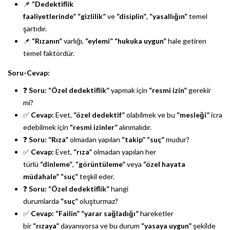
📌
“Dedektiflik
faaliyetlerinde”
“gizlilik”
ve
“disiplin”
,
“yasallığın”
temel
şartıdır.
📌
“Rızanın”
varlığı,
“eylemi”
“hukuka uygun”
hale getiren
temel faktördür.
Soru-Cevap:
❓
Soru:
“Özel dedektiflik”
yapmak için
“resmi izin”
gerekir
mi?
✅
Cevap:
Evet,
“özel dedektif”
olabilmek ve bu
“mesleği”
icra
edebilmek için
“resmi izinler”
alınmalıdır.
❓
Soru:
“Rıza”
olmadan yapılan
“takip”
“suç”
mudur?
✅
Cevap:
Evet,
“rıza”
olmadan yapılan her
türlü
“dinleme”
,
“görüntüleme”
veya
“özel hayata
müdahale”
“suç”
teşkil eder.
❓
Soru:
“Özel dedektiflik”
hangi
durumlarda
“suç”
oluşturmaz?
✅
Cevap:
“Failin”
“yarar sağladığı”
hareketler
bir
“rızaya”
dayanıyorsa ve bu durum
“yasaya uygun”
şekilde