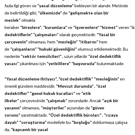
fazla ilgi gören ve
“yasal düzenleme”
bekleyen bir alandır. Metinde
de belirtildiği gibi,
“ülkemizde”
de
“gelişmekte olan bir
meslek”
olmakla
beraber
“bireylere”
,
“kurumlara”
ve
“işverenlere”
“hizmet”
veren
“ö
dedektiflerin”
“çalışmaları”
olarak geçmektedir.
“Yasal bir
çerçevenin”
olmaması, hem
“mesleğin”
“itibarını”
hem
de
“çalışanların”
“hukuki güvenliğini”
olumsuz etkilemektedir. Bu
nedenle
“sektör temsilcileri”
, uzun yıllardır
“özel dedektiflik
yasası”
çıkarılması için
“yetkililere”
“başvuruda”
bulunmaktadır.
“Yasal düzenleme ihtiyacı”,
“özel dedektiflik”
“mesleğinin”
en
önemli gündem maddesidir.
“Mevcut durumda”
,
“özel
dedektifler”
“genel hukuk kuralları”
ve
“etik
ilkeler”
çerçevesinde
“çalışmak”
zorundadır. Ancak
“açık bir
yasanın”
olmaması,
“müşteriler”
açısından da
“güven
sorunu”
yaratmaktadır.
“Özel dedektiflik büroları”
,
“rızaya
dayalı”
“soruşturma”
modeliyle bu
“boşluğu”
doldurmaya çalışsa
da,
“kapsamlı bir yasal