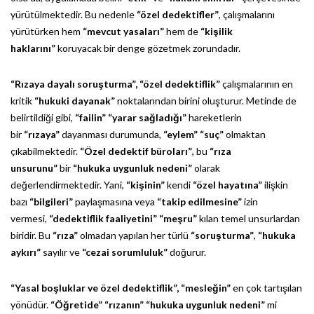
yürütülmektedir. Bu nedenle
“özel dedektifler”
, çalışmalarını
yürütürken hem
“mevcut yasaları”
hem de
“kişilik
haklarını”
koruyacak bir denge gözetmek zorundadır.
“Rızaya dayalı soruşturma”,
“özel dedektiflik”
çalışmalarının en
kritik
“hukuki dayanak”
noktalarından birini oluşturur. Metinde de
belirtildiği gibi,
“failin”
“yarar sağladığı”
hareketlerin
bir
“rızaya”
dayanması durumunda,
“eylem”
“suç”
olmaktan
çıkabilmektedir.
“Özel dedektif büroları”
, bu
“rıza
unsurunu”
bir
“hukuka uygunluk nedeni”
olarak
değerlendirmektedir. Yani,
“kişinin”
kendi
“özel hayatına”
ilişkin
bazı
“bilgileri”
paylaşmasına veya
“takip edilmesine”
izin
vermesi,
“dedektiflik faaliyetini”
“meşru”
kılan temel unsurlardan
biridir. Bu
“rıza”
olmadan yapılan her türlü
“soruşturma”
,
“hukuka
aykırı”
sayılır ve
“cezai sorumluluk”
doğurur.
“Yasal boşluklar ve özel dedektiflik”,
“mesleğin”
en çok tartışılan
yönüdür.
“Öğretide”
“rızanın”
“hukuka uygunluk nedeni”
mi