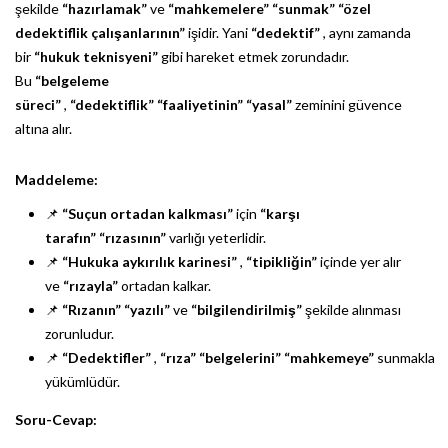
şekilde
“hazırlamak”
ve
“mahkemelere”
“sunmak”
“özel
dedektiflik çalışanlarının”
işidir. Yani
“dedektif”
, aynı zamanda
bir
“hukuk teknisyeni”
gibi hareket etmek zorundadır.
Bu
“belgeleme
süreci”
,
“dedektiflik”
“faaliyetinin”
“yasal”
zeminini güvence
altına alır.
Maddeleme:
📌
“Suçun ortadan kalkması”
için
“karşı
tarafın”
“rızasının”
varlığı yeterlidir.
📌
“Hukuka aykırılık karinesi”
,
“tipikliğin”
içinde yer alır
ve
“rızayla”
ortadan kalkar.
📌
“Rızanın”
“yazılı”
ve
“bilgilendirilmiş”
şekilde alınması
zorunludur.
📌
“Dedektifler”
,
“rıza”
“belgelerini”
“mahkemeye”
sunmakla
yükümlüdür.
Soru-Cevap: