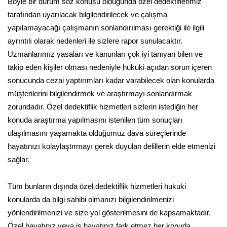
Böyle bir durum söz konusu olduğunda özel dedektiflerimiz
tarafından uyarılacak bilgilendirilecek ve çalışma
yapılamayacağı çalışmanın sonlandırılması gerektiği ile ilgili
ayrıntılı olarak nedenleri ile sizlere rapor sunulacaktır.
Uzmanlarımız yasaları ve kanunları çok iyi tanıyan bilen ve
takip eden kişiler olması nedeniyle hukuki açıdan sorun içeren
sonucunda cezai yaptırımları kadar varabilecek olan konularda
müşterilerini bilgilendirmek ve araştırmayı sonlandırmak
zorundadır. Özel dedektiflik hizmetleri sizlerin istediğin her
konuda araştırma yapılmasını istenilen tüm sonuçları
ulaşılmasını yaşamakta olduğumuz dava süreçlerinde
hayatınızı kolaylaştırmayı gerek duyulan delillerin elde etmenizi
sağlar.
Tüm bunların dışında özel dedektiflik hizmetleri hukuki
konularda da bilgi sahibi olmanızı bilgilendirilmenizi
yönlendirilmenizi ve size yol gösterilmesini de kapsamaktadır.
Özel hayatınız veya iş hayatınız fark etmez her konuda