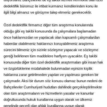
istiyorsanız Bahçelievler'de eş takibi hizmeti vermekte olan özel
dedektiflik büromuz ile irtibat kurmanız kendilerinden konu ile
ilgili bilgi almanız ve görüşme talep etmeniz gerekecektir.
Özel dedektiflik firmamız diğer tüm araştırma konularında
olduğu gibi eş takibi konusunda da çalışmalara başlamadan
önce haklarınızdan ve yapılacak olan kapsamlı çalışmalardan
haberdar olabilmeniz haklarınızı koruyabilmeniz araştırma
sürecini bilmeniz için sizinle sözleşme yapacak ve sözleşme
gereği belirlenen tüm maddelere harfiyen uyacaktır. Eş takibi
konusunda diğer tüm özel dedektiflik araştırmaları gibi insan hak
ve özgürlüklerine müdahalede bulunmadan eşinizin kişilik
haklarına zarar getirilmeden yapılan ve yapılması gereken bir
çalışmadır. Aksi bir durum söz konusu olamaz bunun nedeni de
Bahçelievler Cumhuriyeti hudutları dahilinde gerçekleştirilmekte
olan tüm araştırmaların ve hizmetlerin yasalar ve kanunlar
doğrultusunda hukuk kurallarına uygun olarak ve ülkemiz
genelinde geçerli olan ahlak kurallarına uygun olarak