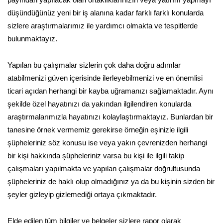
payından yapılacak olan ortaklıklarınızın veya yatırım yapmayı
düşündüğünüz yeni bir iş alanına kadar farklı farklı konularda
sizlere araştırmalarımız ile yardımcı olmakta ve tespitlerde
bulunmaktayız.
Yapılan bu çalışmalar sizlerin çok daha doğru adımlar
atabilmenizi güven içerisinde ilerleyebilmenizi ve en önemlisi
ticari açıdan herhangi bir kayba uğramanızı sağlamaktadır. Aynı
şekilde özel hayatınızı da yakından ilgilendiren konularda
araştırmalarımızla hayatınızı kolaylaştırmaktayız. Bunlardan bir
tanesine örnek vermemiz gerekirse örneğin eşinizle ilgili
şüpheleriniz söz konusu ise veya yakın çevrenizden herhangi
bir kişi hakkında şüpheleriniz varsa bu kişi ile ilgili takip
çalışmaları yapılmakta ve yapılan çalışmalar doğrultusunda
şüpheleriniz de haklı olup olmadığınız ya da bu kişinin sizden bir
şeyler gizleyip gizlemediği ortaya çıkmaktadır.
Elde edilen tüm bilgiler ve belgeler sizlere rapor olarak