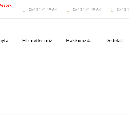
Destek
0543 174 49 63
0543 174 49 63
0543 1
ayfa
Hizmetlerimiz
Hakkımızda
Dedektif