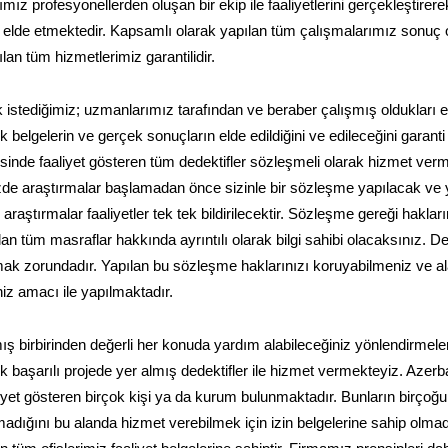
ımız profesyonellerden oluşan bir ekip ile faaliyetlerini gerçekleştirer
leri elde etmektedir. Kapsamlı olarak yapılan tüm çalışmalarımız sonuç 
n tüm hizmetlerimiz garantilidir.
 istediğimiz; uzmanlarımız tarafından ve beraber çalışmış oldukları ek
belgelerin ve gerçek sonuçların elde edildiğini ve edileceğini garanti
sinde faaliyet gösteren tüm dedektifler sözleşmeli olarak hizmet ver
nizde araştırmalar başlamadan önce sizinle bir sözleşme yapılacak ve
raştırmalar faaliyetler tek tek bildirilecektir. Sözleşme gereği haklar
lan tüm masraflar hakkında ayrıntılı olarak bilgi sahibi olacaksınız. De
mak zorundadır. Yapılan bu sözleşme haklarınızı koruyabilmeniz ve a
niz amacı ile yapılmaktadır.
ş birbirinden değerli her konuda yardım alabileceğiniz yönlendirmele
k başarılı projede yer almış dedektifler ile hizmet vermekteyiz. Azer
liyet gösteren birçok kişi ya da kurum bulunmaktadır. Bunların birçoğ
 olmadığını bu alanda hizmet verebilmek için izin belgelerine sahip olmad