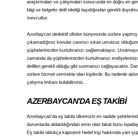
araştırmaları ve çalışmaları sonucunda en doğru en gerç
bilgi ve belgeler delil niteliği taşıdığından gerekli d
mevcuttur.
Azerbaycan dedektif ofisleri bünyesinde sizlere yapmış
çıkamadığınız konular canınızı sıkan umutsuz olduğum
şüphelerinizden kurtulmanızı sağlamaktayız. Unutmayın k
zamanda da şüphelerinizden kurtulmanızı endişeleriniz
delilleri gerekli olduğu gibi sunmanızı sağlayacaktır. D
sizlere hizmet vermekte olan kişilerdir. Bu nedenle aklın
çalışma imkanı bulabilirsiniz.
AZERBAYCAN'DA EŞ TAKİBİ
Azerbaycan'da eş takibi ülkemizin en nadide şehirlerind
durumlarda aldatıldığından emin olan fakat bunu ispatl
Eş takibi oldukça kapsamlı hedef kişi hakkında yani şü