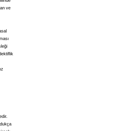
ilinde
yan ve
asal
aması
leği
ektiflik
ız
dir.
ldukça