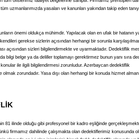
n tüm ofislerimiz faaliyet belgelerine sahiptir. Firmamız prensipleri dah
an tüm uzmanlarımızda yasaları ve kanunları yakından takip eden tanı
nların önemi oldukça mühimdir. Yapılacak olan en ufak bir hatanın y
 kendileri gerekse sizlerin açısından herhangi bir sorunla karşılaşılm
sı açısından sizleri bilgilendirmekte ve uyarmaktadır. Dedektiflik mes
 bilgi belge ya da deliller toplamayı gerektirmez bunun yanı sıra ded
 konular ile ilgili bilgilendirmesi zorunludur. Azerbaycan dedektiflik
de olmak zorundadır. Yasa dışı olan herhangi bir konuda hizmet alman
LİK
n 81 ilinde olduğu gibi profesyonel bir kadro eşliğinde gerçekleşmekte
nkü firmamız dahilinde çalışmakta olan dedektiflerimiz konusunda o