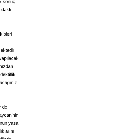
ek sonuç
odaklı
ipleri
mektedir
 yapılacak
ınızdan
dektiflik
lacağınız
r de
baycan’nin
unun yasa
ıklarını