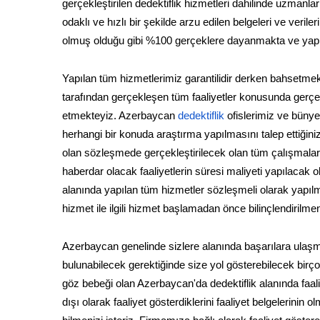
gerçekleştirilen dedektiflik hizmetleri dahilinde uzmanlar
odaklı ve hızlı bir şekilde arzu edilen belgeleri ve veri
olmuş olduğu gibi %100 gerçeklere dayanmakta ve yapıla
Yapılan tüm hizmetlerimiz garantilidir derken bahsetmek
tarafından gerçekleşen tüm faaliyetler konusunda gerçek 
etmekteyiz. Azerbaycan
dedektiflik
ofislerimiz ve bünye
herhangi bir konuda araştırma yapılmasını talep ettiği
olan sözleşmede gerçekleştirilecek olan tüm çalışmalar a
haberdar olacak faaliyetlerin süresi maliyeti yapılacak o
alanında yapılan tüm hizmetler sözleşmeli olarak yapıl
hizmet ile ilgili hizmet başlamadan önce bilinçlendirilme
Azerbaycan genelinde sizlere alanında başarılara ulaşmı
bulunabilecek gerektiğinde size yol gösterebilecek birço
göz bebeği olan Azerbaycan'da dedektiflik alanında faa
dışı olarak faaliyet gösterdiklerini faaliyet belgelerinin