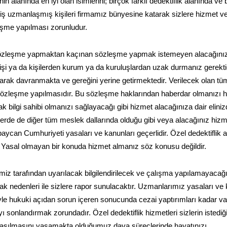
lanında en iyi olan isimlerini; birçok farklı dedektiflik alanında ve 
rmiş uzmanlaşmış kişileri firmamız bünyesine katarak sizlere hizmet ve
leşme yapılması zorunludur.
 sözleşme yapmaktan kaçınan sözleşme yapmak istemeyen alacağını
an kişi ya da kişilerden kurum ya da kuruluşlardan uzak durmanız gerektiğ
ak davranmakta ve gereğini yerine getirmektedir. Verilecek olan tü
zleşme yapılmasıdır. Bu sözleşme haklarından haberdar olmanızı ha
rak bilgi sahibi olmanızı sağlayacağı gibi hizmet alacağınıza dair elini
erde de diğer tüm meslek dallarında olduğu gibi veya alacağınız hizme
rbaycan Cumhuriyeti yasaları ve kanunları geçerlidir. Özel dedektiflik 
 Yasal olmayan bir konuda hizmet almanız söz konusu değildir.
miz tarafından uyarılacak bilgilendirilecek ve çalışma yapılamayacağ
olarak nedenleri ile sizlere rapor sunulacaktır. Uzmanlarımız yasaları ve
niyle hukuki açıdan sorun içeren sonucunda cezai yaptırımları kadar v
ı sonlandırmak zorundadır. Özel dedektiflik hizmetleri sizlerin istediğ
ulaşılmasını yaşamakta olduğumuz dava süreçlerinde hayatınızı