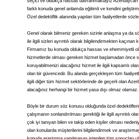
seçici ve oldukça hassas davranmaktayız Azerbaycan’nin a
farklı konuda genel anlamda eğitimli ve kendini gelişti
Özel dedektiflik alanında yapılan tüm faaliyetlerde söz
Genel olarak bilmeniz gereken sizinle anlaşma ya da
ile ilgili sizleri ayrıntılı olarak bilgilendirmekten kaçın
Firmamız bu konuda oldukça hassas ve ehemmiyetli olar
hizmetlerde olması gereken hizmet başlamadan önce sö
koruyabilmenizi alacağınız hizmet ile ilgili kapsamlı ola
olan bir güvencedir. Bu alanda gerçekleşen tüm faaliyetl
ilgili diğer tüm hizmet sektörlerinde de geçerli olan Aze
alacağınız herhangi bir hizmet yasa dışı olmaz olamaz.
Böyle bir durum söz konusu olduğunda özel dedektifleri
çalışmanın sonlandırılması gerektiği ile ilgili ayrıntılı 
çok iyi tanıyan bilen ve takip eden kişiler olması nede
olan konularda müşterilerini bilgilendirmek ve araştırmay
konuda araştırma yapılmasını istenilen tüm sonuçları 