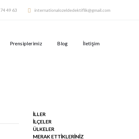
74 49 63
internationalozeldedektiflik@gmail.com
Prensiplerimiz
Blog
İletişim
İLLER
İLÇELER
ÜLKELER
MERAK ETTIKLERINIZ