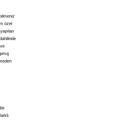
bilmeniz
üm özel
 yapılan
dahilinde
 ve
yapmış
ermeden
bir
arklı