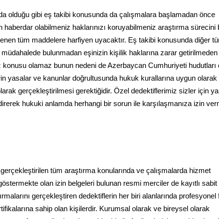
nda olduğu gibi eş takibi konusunda da çalışmalara başlamadan önce
 haberdar olabilmeniz haklarınızı koruyabilmeniz araştırma sürecini 
lenen tüm maddelere harfiyen uyacaktır. Eş takibi konusunda diğer t
ne müdahalede bulunmadan eşinizin kişilik haklarına zarar getirilmeden
öz konusu olamaz bunun nedeni de Azerbaycan Cumhuriyeti hudutları 
rin yasalar ve kanunlar doğrultusunda hukuk kurallarına uygun olarak
arak gerçekleştirilmesi gerektiğidir. Özel dedektiflerimiz sizler için 
endirerek hukuki anlamda herhangi bir sorun ile karşılaşmanıza izin v
n gerçekleştirilen tüm araştırma konularında ve çalışmalarda hizmet
östermekte olan izin belgeleri bulunan resmi merciler de kayıtlı sabit 
malarını gerçekleştiren dedektiflerin her biri alanlarında profesyonel f
ikalarına sahip olan kişilerdir. Kurumsal olarak ve bireysel olarak