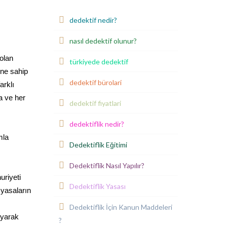
dedektif nedir?
nasıl dedektif olunur?
 olan
türkiyede dedektif
ine sahip
dedektif bürolari
arklı
a ve her
dedektif fiyatlari
dedektiflik nedir?
mla
Dedektiflik Eğitimi
Dedektiflik Nasıl Yapılır?
uriyeti
Dedektiflik Yasası
 yasaların
Dedektiflik İçin Kanun Maddeleri
uyarak
?