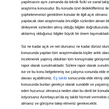
yapılmasını aynı zamanda da teknik fiziki ve sanal taki
araştırma konusudur. Bu konuda özel dedektiflerimiz i
şüphelenmenizi gerektiren konular ile ilgili açık olmanı
yapılacak olan araştırmada önceliğin sizlerden alınan b
dinleyerek sizlerden almış olduğu bilgiler doğrultusunda
aktarmış olduğunuz bilgiler büyük bir önem taşımaktadı
Siz ne kadar açık ve net olursanız ne kadar dürüst olurs
konusunda yapılan tüm araştırmalarda kişiler anlık olara
incelenerek yapmış oldukları tüm konuşmalar görüşmeler
rapor olarak sunulmaktadır. Sizlere rapor olarak sunulm
ise ve bu konu belgelenmiş ise çalışma sonunda elde e
davası açabilirsiniz.
Eş takibi
sonucunda elde etmiş oldu
konusunda bunları gerekçe olarak sunabilir ve yaşamış ol
eden huzursuz olmanıza neden olan bu denli bir konuda 
istiyorsanız Azerbaycan'da eş takibi hizmeti vermekte olan
almanız ve görüşme talep etmeniz gerekecektir.