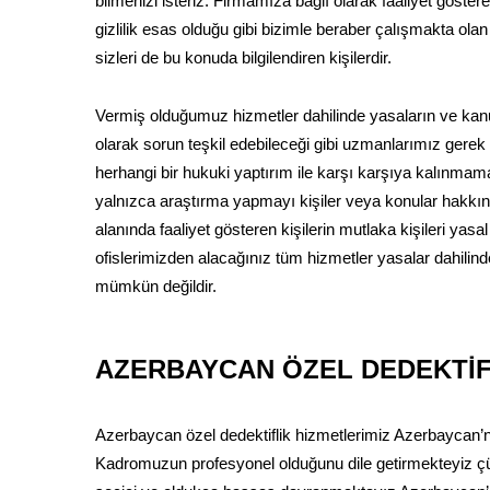
bilmenizi isteriz. Firmamıza bağlı olarak faaliyet göstere
gizlilik esas olduğu gibi bizimle beraber çalışmakta ol
sizleri de bu konuda bilgilendiren kişilerdir.
Vermiş olduğumuz hizmetler dahilinde yasaların ve kanu
olarak sorun teşkil edebileceği gibi uzmanlarımız gerek
herhangi bir hukuki yaptırım ile karşı karşıya kalınmama
yalnızca araştırma yapmayı kişiler veya konular hakkında
alanında faaliyet gösteren kişilerin mutlaka kişileri yasal
ofislerimizden alacağınız tüm hizmetler yasalar dahilin
mümkün değildir.
AZERBAYCAN ÖZEL DEDEKTİF
Azerbaycan özel dedektiflik hizmetlerimiz Azerbaycan’ni
Kadromuzun profesyonel olduğunu dile getirmekteyiz çü