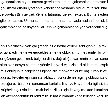
p çalışmalarının yapılmasını gerektiren tüm bu çalışmaları kapsayan b
le çalışmayı düşünüyorsanız kendilerine yaşamış olduğumuz sorunlar
z ve olayları tüm gerçekliğiyle anlatmanız gerekmektedir. Bunun neden
ilgiler olmasıdır. Uzmanlarımız araştırmalarına başlamadan önce sizle
 çalışmalarına başlayacakları için ve çalışmalarına yön verecekleri iç
r.
anız yapılacak olan çalışmada bir o kadar verimli sonuçlanır. Eş taki
k takip edilmekte ve gerçekleştirmekte oldukları tüm eylemler bir bir
 gözden geçirilerek belgelendirilir, doğruluğundan emin olunan sonu
akta olan dosya olumsuz yönde ise yani eşinizin sizi aldatması tespit
tmiş olduğunuz belgeler eşliğinde aile mahkemelerine başvurabilir v
ğunuz belgeler eşinizin sizi aldattığı yönünde ise açmış olduğunuz 
duğunuz bu çirkin durumdan kurtulabilirsiniz. Hayatınızla ilgili sizi r
şüpheler içerisinde kalmak belirsizlikler içinde yaşamaktan kurtulm
 özel dedektiflik büromuz ile irtibat kurmanız kendilerinden konu ile il