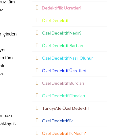
unuz tüm
Dedektiflik Ücretleri
ız
Özel Dedektif
Özel Dedektif Nedir?
r içinden
n
Özel Dedektif Şartları
ynı
Özel Dedektif Nasıl Olunur
lan tüm
rak
Özel Dedektif Ücretleri
 ve
Özel Dedektif Büroları
Özel Dedektif Firmaları
Türkiye'de Özel Dedektif
n bazı
Özel Dedektiflik
maktayız.
Özel Dedektiflik Nedir?