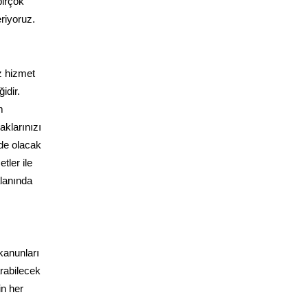
birçok
riyoruz.
z hizmet
idir.
m
klarınızı
zde olacak
tler ile
alanında
ı
 kanunları
arabilecek
in her