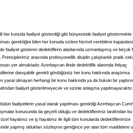
gili her konuda faaliyet gösterdiği gibi bünyesinde faaliyet göstermekte
apması gerektiğini bilen her konuda sizlere hizmet verebilme kapasites
de faaliyet gösteren dedektiflerin alanlarında uzmanlaşmış ve birçok f
 Prensiplerimiz arasında profesyonellik disiplin çalışkanlık pratik zek
 esası yer almaktadır. Azerbaycan ilinde dedektiflik alanında ihtiyaç
dilerine danışabilir gerekli gördüğünüz her konu hakkında araştırma
ken yasal olmayan herhangi bir konu hakkında ya da hukuki bir yaptırı
arafından faaliyet gösterilmeyecek ve sizinle anlaşma yapılmayacaktır.
 bütün faaliyetlerin yasal olarak yapılması gerektiği Azerbaycan Cumh
ışmalar konusunda da geçerli olduğu ve dedektiflerimiz tarafından bu
el hayatınız ve iş hayatınız ile ilgili tüm konularda dedektiflerimize
erisinde yapmış oldukları sözleşme gereğince yer alan tüm maddelere 