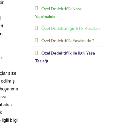
ir
Özel Dedektiflik Nasıl
Yapılmalıdır
i
ri
Özel Dedektifliğin Etik Kuralları
in
Özel Dedektiflik Yasalmıdır ?
Özel Dedektiflik İle İlgili Yasa
bi
Taslağı
çlar size
 edilmiş
e boşanma
dava
ahatsız
ak
gili bilgi