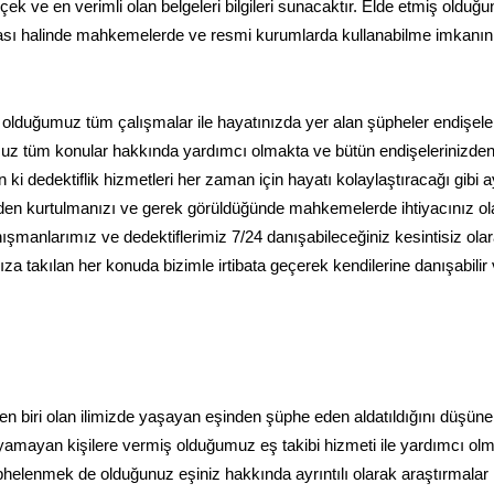
ek ve en verimli olan belgeleri bilgileri sunacaktır. Elde etmiş olduğ
uyulması halinde mahkemelerde ve resmi kurumlarda kullanabilme imkanın
 olduğumuz tüm çalışmalar ile hayatınızda yer alan şüpheler endişele
uz tüm konular hakkında yardımcı olmakta ve bütün endişelerinizde
i dedektiflik hizmetleri her zaman için hayatı kolaylaştıracağı gibi a
den kurtulmanızı ve gerek görüldüğünde mahkemelerde ihtiyacınız o
anışmanlarımız ve dedektiflerimiz 7/24 danışabileceğiniz kesintisiz ola
ıza takılan her konuda bizimle irtibata geçerek kendilerine danışabilir
en biri olan ilimizde yaşayan eşinden şüphe eden aldatıldığını düşüne
ayamayan kişilere vermiş olduğumuz eş takibi hizmeti ile yardımcı ol
phelenmek de olduğunuz eşiniz hakkında ayrıntılı olarak araştırmalar