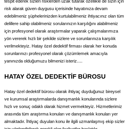
tespit ederek sizleri risklerden uzak tutarak özellikle de sizin için
risk alarak güven duygusu içerisinde hayatınıza devam
edebilmeniz şüphelerinizden kurtulabilmeniz ihtiyacınız olan tüm
delillere sahip olabilmeniz sorularınızın karşılığını alabilmeniz
için profesyonel olarak araştırmalar yaparak çalışmalarımıza
yön vererek hızlı bir şekilde sizlere ve sorunlarınıza karşılık
verilmekteyiz. Hatay özel dedektif firması olarak her konuda
sorunlarınızı profesyonel olarak çözümlemek amacıyla
yanınızda olduğumuzu bilmenizi isteriz….
HATAY ÖZEL DEDEKTİF BÜROSU
Hatay özel dedektif bürosu olarak ihtiyaç duyduğunuz bireysel
ve kurumsal araştırmalarda danışmanlık konularında sizlere
hızlı ve sonuç odaklı olarak hizmet vermekteyiz. Hizmetlerimiz
arasında tüm araştırma konuları ve danışmanlık konuları yer
almaktadır. İhtiyaç duyulan konu ile ilgili uzmanlaşmış ekip sizler
için yönlendirilerek gerekli olan faaliyetler başlatılır.