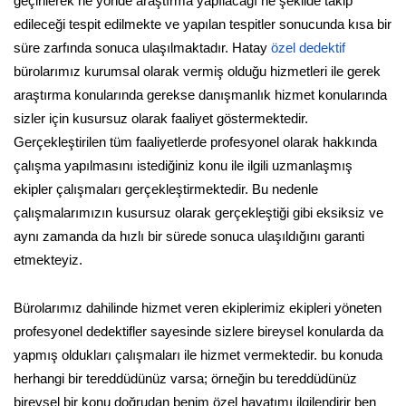
geçirilerek ne yönde araştırma yapılacağı ne şekilde takip
edileceği tespit edilmekte ve yapılan tespitler sonucunda kısa bir
süre zarfında sonuca ulaşılmaktadır. Hatay
özel dedektif
bürolarımız kurumsal olarak vermiş olduğu hizmetleri ile gerek
araştırma konularında gerekse danışmanlık hizmet konularında
sizler için kusursuz olarak faaliyet göstermektedir.
Gerçekleştirilen tüm faaliyetlerde profesyonel olarak hakkında
çalışma yapılmasını istediğiniz konu ile ilgili uzmanlaşmış
ekipler çalışmaları gerçekleştirmektedir. Bu nedenle
çalışmalarımızın kusursuz olarak gerçekleştiği gibi eksiksiz ve
aynı zamanda da hızlı bir sürede sonuca ulaşıldığını garanti
etmekteyiz.
Bürolarımız dahilinde hizmet veren ekiplerimiz ekipleri yöneten
profesyonel dedektifler sayesinde sizlere bireysel konularda da
yapmış oldukları çalışmaları ile hizmet vermektedir. bu konuda
herhangi bir tereddüdünüz varsa; örneğin bu tereddüdünüz
bireysel bir konu doğrudan benim özel hayatımı ilgilendirir ben