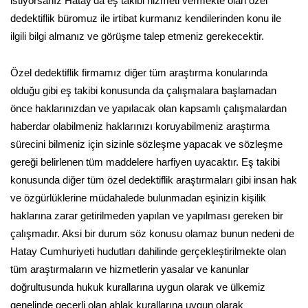
istiyorsanız Hatay'da eş takibi hizmeti vermekte olan özel
dedektiflik büromuz ile irtibat kurmanız kendilerinden konu ile
ilgili bilgi almanız ve görüşme talep etmeniz gerekecektir.
Özel dedektiflik firmamız diğer tüm araştırma konularında
olduğu gibi eş takibi konusunda da çalışmalara başlamadan
önce haklarınızdan ve yapılacak olan kapsamlı çalışmalardan
haberdar olabilmeniz haklarınızı koruyabilmeniz araştırma
sürecini bilmeniz için sizinle sözleşme yapacak ve sözleşme
gereği belirlenen tüm maddelere harfiyen uyacaktır. Eş takibi
konusunda diğer tüm özel dedektiflik araştırmaları gibi insan hak
ve özgürlüklerine müdahalede bulunmadan eşinizin kişilik
haklarına zarar getirilmeden yapılan ve yapılması gereken bir
çalışmadır. Aksi bir durum söz konusu olamaz bunun nedeni de
Hatay Cumhuriyeti hudutları dahilinde gerçekleştirilmekte olan
tüm araştırmaların ve hizmetlerin yasalar ve kanunlar
doğrultusunda hukuk kurallarına uygun olarak ve ülkemiz
genelinde geçerli olan ahlak kurallarına uygun olarak