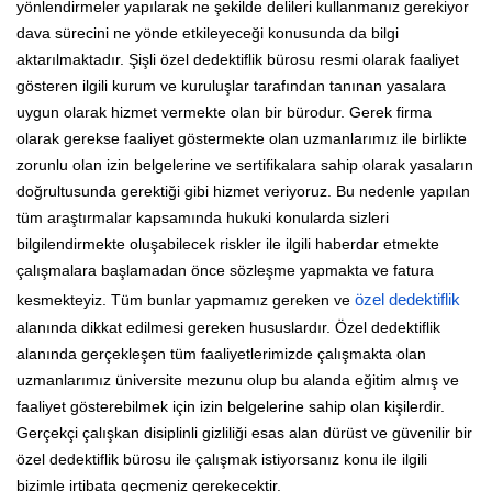
yönlendirmeler yapılarak ne şekilde delileri kullanmanız gerekiyor
dava sürecini ne yönde etkileyeceği konusunda da bilgi
aktarılmaktadır. Şişli özel dedektiflik bürosu resmi olarak faaliyet
gösteren ilgili kurum ve kuruluşlar tarafından tanınan yasalara
uygun olarak hizmet vermekte olan bir bürodur. Gerek firma
olarak gerekse faaliyet göstermekte olan uzmanlarımız ile birlikte
zorunlu olan izin belgelerine ve sertifikalara sahip olarak yasaların
doğrultusunda gerektiği gibi hizmet veriyoruz. Bu nedenle yapılan
tüm araştırmalar kapsamında hukuki konularda sizleri
bilgilendirmekte oluşabilecek riskler ile ilgili haberdar etmekte
çalışmalara başlamadan önce sözleşme yapmakta ve fatura
kesmekteyiz. Tüm bunlar yapmamız gereken ve
özel dedektiflik
alanında dikkat edilmesi gereken hususlardır. Özel dedektiflik
alanında gerçekleşen tüm faaliyetlerimizde çalışmakta olan
uzmanlarımız üniversite mezunu olup bu alanda eğitim almış ve
faaliyet gösterebilmek için izin belgelerine sahip olan kişilerdir.
Gerçekçi çalışkan disiplinli gizliliği esas alan dürüst ve güvenilir bir
özel dedektiflik bürosu ile çalışmak istiyorsanız konu ile ilgili
bizimle irtibata geçmeniz gerekecektir.