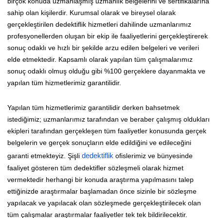
birçok konuda uzmanlaşmış uzmanlık belgelerini ve sertifikalarına
sahip olan kişilerdir. Kurumsal olarak ve bireysel olarak
gerçekleştirilen dedektiflik hizmetleri dahilinde uzmanlarımız
profesyonellerden oluşan bir ekip ile faaliyetlerini gerçekleştirerek
sonuç odaklı ve hızlı bir şekilde arzu edilen belgeleri ve verileri
elde etmektedir. Kapsamlı olarak yapılan tüm çalışmalarımız
sonuç odaklı olmuş olduğu gibi %100 gerçeklere dayanmakta ve
yapılan tüm hizmetlerimiz garantilidir.
Yapılan tüm hizmetlerimiz garantilidir derken bahsetmek
istediğimiz; uzmanlarımız tarafından ve beraber çalışmış oldukları
ekipleri tarafından gerçekleşen tüm faaliyetler konusunda gerçek
belgelerin ve gerçek sonuçların elde edildiğini ve edileceğini
garanti etmekteyiz. Şişli
dedektiflik
ofislerimiz ve bünyesinde
faaliyet gösteren tüm dedektifler sözleşmeli olarak hizmet
vermektedir herhangi bir konuda araştırma yapılmasını talep
ettiğinizde araştırmalar başlamadan önce sizinle bir sözleşme
yapılacak ve yapılacak olan sözleşmede gerçekleştirilecek olan
tüm çalışmalar araştırmalar faaliyetler tek tek bildirilecektir.