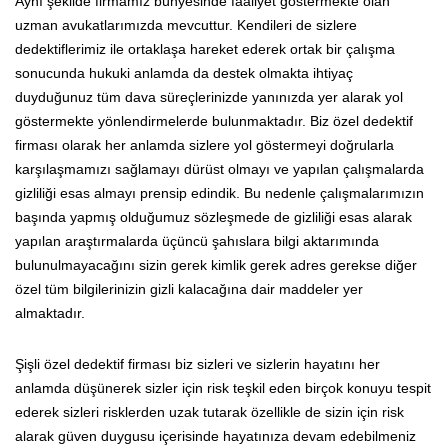
Aynı şekilde firmamız bünyesinde faaliyet göstermekte olan
uzman avukatlarımızda mevcuttur. Kendileri de sizlere
dedektiflerimiz ile ortaklaşa hareket ederek ortak bir çalışma
sonucunda hukuki anlamda da destek olmakta ihtiyaç
duyduğunuz tüm dava süreçlerinizde yanınızda yer alarak yol
göstermekte yönlendirmelerde bulunmaktadır. Biz özel dedektif
firması olarak her anlamda sizlere yol göstermeyi doğrularla
karşılaşmamızı sağlamayı dürüst olmayı ve yapılan çalışmalarda
gizliliği esas almayı prensip edindik. Bu nedenle çalışmalarımızın
başında yapmış olduğumuz sözleşmede de gizliliği esas alarak
yapılan araştırmalarda üçüncü şahıslara bilgi aktarımında
bulunulmayacağını sizin gerek kimlik gerek adres gerekse diğer
özel tüm bilgilerinizin gizli kalacağına dair maddeler yer
almaktadır.
Şişli özel dedektif firması biz sizleri ve sizlerin hayatını her
anlamda düşünerek sizler için risk teşkil eden birçok konuyu tespit
ederek sizleri risklerden uzak tutarak özellikle de sizin için risk
alarak güven duygusu içerisinde hayatınıza devam edebilmeniz