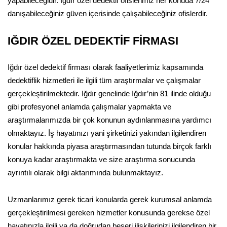
yapabileceğidir. Iğdır özel dedektif ofislerimiz her konuda 7/24
danışabileceğiniz güven içerisinde çalışabileceğiniz ofislerdir.
IĞDIR ÖZEL DEDEKTİF FİRMASI
Iğdır özel dedektif firması olarak faaliyetlerimiz kapsamında
dedektiflik hizmetleri ile ilgili tüm araştırmalar ve çalışmalar
gerçekleştirilmektedir. Iğdır genelinde Iğdır’nin 81 ilinde olduğu
gibi profesyonel anlamda çalışmalar yapmakta ve
araştırmalarımızda bir çok konunun aydınlanmasına yardımcı
olmaktayız. İş hayatınızı yani şirketinizi yakından ilgilendiren
konular hakkında piyasa araştırmasından tutunda birçok farklı
konuya kadar araştırmakta ve size araştırma sonucunda
ayrıntılı olarak bilgi aktarımında bulunmaktayız.
Uzmanlarımız gerek ticari konularda gerek kurumsal anlamda
gerçekleştirilmesi gereken hizmetler konusunda gerekse özel
hayatınızla ilgili ya da doğrudan beşeri ilişkilerinizi ilgilendiren bir