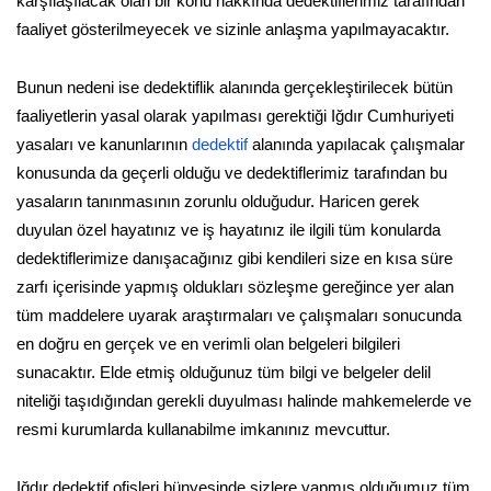
karşılaşılacak olan bir konu hakkında dedektiflerimiz tarafından
faaliyet gösterilmeyecek ve sizinle anlaşma yapılmayacaktır.
Bunun nedeni ise dedektiflik alanında gerçekleştirilecek bütün
faaliyetlerin yasal olarak yapılması gerektiği Iğdır Cumhuriyeti
yasaları ve kanunlarının
dedektif
alanında yapılacak çalışmalar
konusunda da geçerli olduğu ve dedektiflerimiz tarafından bu
yasaların tanınmasının zorunlu olduğudur. Haricen gerek
duyulan özel hayatınız ve iş hayatınız ile ilgili tüm konularda
dedektiflerimize danışacağınız gibi kendileri size en kısa süre
zarfı içerisinde yapmış oldukları sözleşme gereğince yer alan
tüm maddelere uyarak araştırmaları ve çalışmaları sonucunda
en doğru en gerçek ve en verimli olan belgeleri bilgileri
sunacaktır. Elde etmiş olduğunuz tüm bilgi ve belgeler delil
niteliği taşıdığından gerekli duyulması halinde mahkemelerde ve
resmi kurumlarda kullanabilme imkanınız mevcuttur.
Iğdır dedektif ofisleri bünyesinde sizlere yapmış olduğumuz tüm