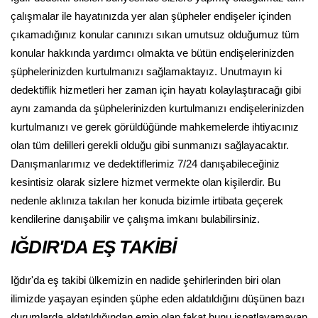
çalışmalar ile hayatınızda yer alan şüpheler endişeler içinden
çıkamadığınız konular canınızı sıkan umutsuz olduğumuz tüm
konular hakkında yardımcı olmakta ve bütün endişelerinizden
şüphelerinizden kurtulmanızı sağlamaktayız. Unutmayın ki
dedektiflik hizmetleri her zaman için hayatı kolaylaştıracağı gibi
aynı zamanda da şüphelerinizden kurtulmanızı endişelerinizden
kurtulmanızı ve gerek görüldüğünde mahkemelerde ihtiyacınız
olan tüm delilleri gerekli olduğu gibi sunmanızı sağlayacaktır.
Danışmanlarımız ve dedektiflerimiz 7/24 danışabileceğiniz
kesintisiz olarak sizlere hizmet vermekte olan kişilerdir. Bu
nedenle aklınıza takılan her konuda bizimle irtibata geçerek
kendilerine danışabilir ve çalışma imkanı bulabilirsiniz.
IĞDIR'DA EŞ TAKİBİ
Iğdır'da eş takibi ülkemizin en nadide şehirlerinden biri olan
ilimizde yaşayan eşinden şüphe eden aldatıldığını düşünen bazı
durumlarda aldatıldığından emin olan fakat bunu ispatlayamayan