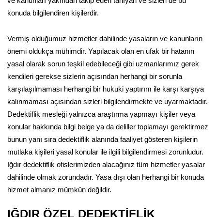
ve kanunları yakından takip eden tanıyan ve sizleri de bu
konuda bilgilendiren kişilerdir.
Vermiş olduğumuz hizmetler dahilinde yasaların ve kanunların
önemi oldukça mühimdir. Yapılacak olan en ufak bir hatanın
yasal olarak sorun teşkil edebileceği gibi uzmanlarımız gerek
kendileri gerekse sizlerin açısından herhangi bir sorunla
karşılaşılmaması herhangi bir hukuki yaptırım ile karşı karşıya
kalınmaması açısından sizleri bilgilendirmekte ve uyarmaktadır.
Dedektiflik mesleği yalnızca araştırma yapmayı kişiler veya
konular hakkında bilgi belge ya da deliller toplamayı gerektirmez
bunun yanı sıra dedektiflik alanında faaliyet gösteren kişilerin
mutlaka kişileri yasal konular ile ilgili bilgilendirmesi zorunludur.
Iğdır dedektiflik ofislerimizden alacağınız tüm hizmetler yasalar
dahilinde olmak zorundadır. Yasa dışı olan herhangi bir konuda
hizmet almanız mümkün değildir.
IĞDIR ÖZEL DEDEKTİFLİK