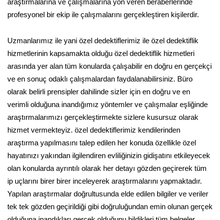
araştırmalarına ve çalışmalarına yön veren beraberlerinde
profesyonel bir ekip ile çalışmalarını gerçekleştiren kişilerdir.
Uzmanlarımız ile yani özel dedektiflerimiz ile özel dedektiflik
hizmetlerinin kapsamakta olduğu özel dedektiflik hizmetleri
arasında yer alan tüm konularda çalışabilir en doğru en gerçekçi
ve en sonuç odaklı çalışmalardan faydalanabilirsiniz. Büro
olarak belirli prensipler dahilinde sizler için en doğru ve en
verimli olduğuna inandığımız yöntemler ve çalışmalar eşliğinde
araştırmalarımızı gerçekleştirmekte sizlere kusursuz olarak
hizmet vermekteyiz. özel dedektiflerimiz kendilerinden
araştırma yapılmasını talep edilen her konuda özellikle özel
hayatınızı yakından ilgilendiren evliliğinizin gidişatını etkileyecek
olan konularda ayrıntılı olarak her detayı gözden geçirerek tüm
ip uçlarını birer birer inceleyerek araştırmalarını yapmaktadır.
Yapılan araştırmalar doğrultusunda elde edilen bilgiler ve veriler
tek tek gözden geçirildiği gibi doğruluğundan emin olunan gerçek
olduğuna inandıkları gerçek olduğunu bildikleri tüm belgeler