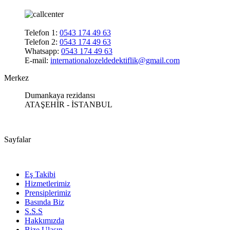
Telefon 1:
0543 174 49 63
Telefon 2:
0543 174 49 63
Whatsapp:
0543 174 49 63
E-mail:
internationalozeldedektiflik@gmail.com
Merkez
Dumankaya rezidansı
ATAŞEHİR - İSTANBUL
Sayfalar
Eş Takibi
Hizmetlerimiz
Prensiplerimiz
Basında Biz
S.S.S
Hakkımızda
Bize Ulaşın