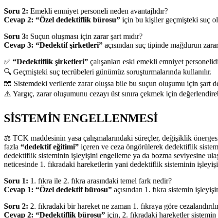
Soru 2:
Emekli emniyet personeli neden avantajlıdır?
Cevap 2:
“Özel dedektiflik bürosu”
için bu kişiler geçmişteki suç o
Soru 3:
Suçun oluşması için zarar şart mıdır?
Cevap 3:
“Dedektif şirketleri”
açısından suç tipinde mağdurun zara
✅
“Dedektiflik şirketleri”
çalışanları eski emekli emniyet personelidi
🔍 Geçmişteki suç tecrübeleri günümüz soruşturmalarında kullanılır.
🧤 Sistemdeki verilerde zarar oluşsa bile bu suçun oluşumu için şart de
⚠️ Yargıç, zarar oluşumunu cezayı üst sınıra çekmek için değerlendireb
SİSTEMİN ENGELLENMESİ
⚖️ TCK maddesinin yasa çalışmalarındaki süreçler, değişiklik önergesin
fazla
“dedektif eğitimi”
içeren ve ceza öngörülerek dedektiflik sistemi
dedektiflik sisteminin işleyişini engelleme ya da bozma seviyesine u
neticesinde 1. fıkradaki hareketlerin yani dedektiflik sisteminin işley
Soru 1:
1. fıkra ile 2. fıkra arasındaki temel fark nedir?
Cevap 1:
“Özel dedektif bürosu”
açısından 1. fıkra sistemin işleyiş
Soru 2:
2. fıkradaki bir hareket ne zaman 1. fıkraya göre cezalandırılı
Cevap 2:
“Dedektiflik bürosu”
için, 2. fıkradaki hareketler sistemin 