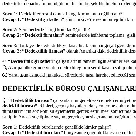
dedektiflik departmanının bilgilerini bir fiil bir şekilde bilebilmekte
Soru 1:
Dedektifler resmi olarak hangi kurumlarda eğitim alır?
Cevap 1:
“Dedektif şirketleri”
için Türkiye’de resmi bir eğitim kur
Soru 2:
Seminerlerde hangi konular öğretilir?
Cevap 2:
“Dedektif firmaları”
seminerlerde istihbarat toplama, gizli
Soru 3:
Türkiye’de dedektiflik yetkisi almak için hangi şart gereklidir
Cevap 3:
“Dedektiflik firması”
olarak Amerika’daki dedektiflik depa
✅
“Dedektiflik şirketleri”
çalışanlarının tamamı ilgili seminerlere katı
🔍 Avrupa ülkelerinde verilen dedektif eğitimi sertifikasına sahip olun
🧤 Yargı aşamasındaki hukuksal süreçlerde nasıl hareket edileceği semi
DEDEKTİFLİK BÜROSU ÇALIŞANLAR
👮
“Dedektiflik bürosu”
çalışanlarının geneli eski emekli emniyet 
dedektif bürosu”
ekipleri, geçmiş hayatlarında işlemlerine dahil oldu
firmaları”
için söz konusu eylemlerin gerçekleştirilmesi sonucunda ded
sahiptir. Ancak suç tipinde suçun gerçekleşmesi açısından mağdurda y
Soru 1:
Dedektiflik bürolarında genellikle kimler çalışır?
Cevap 1:
“Dedektif büroları”
bünyesinde çoğunlukla eski emekli em