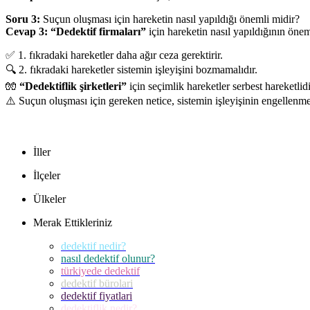
Soru 3:
Suçun oluşması için hareketin nasıl yapıldığı önemli midir?
Cevap 3:
“Dedektif firmaları”
için hareketin nasıl yapıldığının öne
✅ 1. fıkradaki hareketler daha ağır ceza gerektirir.
🔍 2. fıkradaki hareketler sistemin işleyişini bozmamalıdır.
🧤
“Dedektiflik şirketleri”
için seçimlik hareketler serbest hareketlidi
⚠️ Suçun oluşması için gereken netice, sistemin işleyişinin engellenme
İller
İlçeler
Ülkeler
Merak Ettikleriniz
dedektif nedir?
nasıl dedektif olunur?
türkiyede dedektif
dedektif bürolari
dedektif fiyatlari
dedektiflik nedir?