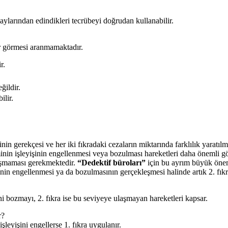
laylarından edindikleri tecrübeyi doğrudan kullanabilir.
r görmesi aranmamaktadır.
r.
ğildir.
ilir.
in gerekçesi ve her iki fıkradaki cezaların miktarında farklılık yaratılm
nin işleyişinin engellenmesi veya bozulması hareketleri daha önemli görü
laşmaması gerekmektedir.
“Dedektif büroları”
için bu ayrım büyük önem 
işinin engellenmesi ya da bozulmasının gerçekleşmesi halinde artık 2. fık
ini bozmayı, 2. fıkra ise bu seviyeye ulaşmayan hareketleri kapsar.
r?
işleyişini engellerse 1. fıkra uygulanır.