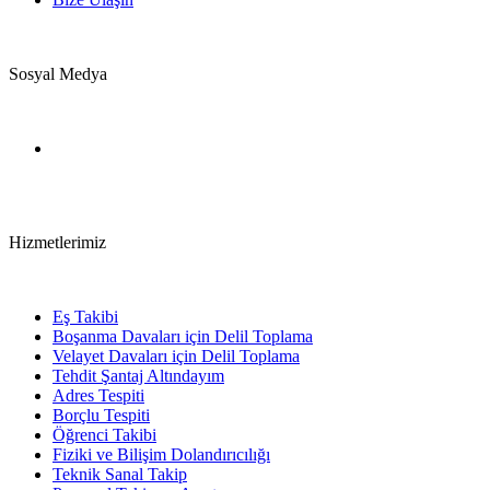
Sosyal Medya
Hizmetlerimiz
Eş Takibi
Boşanma Davaları için Delil Toplama
Velayet Davaları için Delil Toplama
Tehdit Şantaj Altındayım
Adres Tespiti
Borçlu Tespiti
Öğrenci Takibi
Fiziki ve Bilişim Dolandırıcılığı
Teknik Sanal Takip