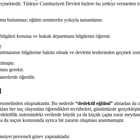
n geçmektedir. Türkiye Cumhuriyeti Devleti bizlere bu yetkiyi vermeden ö
umu bulunmaz; eğitim seminerler yoluyla tamamlanır.
 bilgileri koruma ve hukuk departmanı bilgilerini öğrenir.
?
rtmanının bilgilerine hakim olmak ve devletin testlerinden geçmek zor
lmıştır.
ması gerekir.
nerlerde öğretilir.
I
personelinden oluşmaktadır. Bu nedenle
“dedektif eğitimi”
almadan da zat
kları her suç olayından öğrendikleri tecrübeleri, günümüzde gerçekleştird
ektiflik sistemindeki verilerde büyük ya da küçük çapta zarar meydana g
a da suçun konusunda ayrıca bir zararın oluşması aranmamıştır.
niyet personeli görev yapmaktadır.