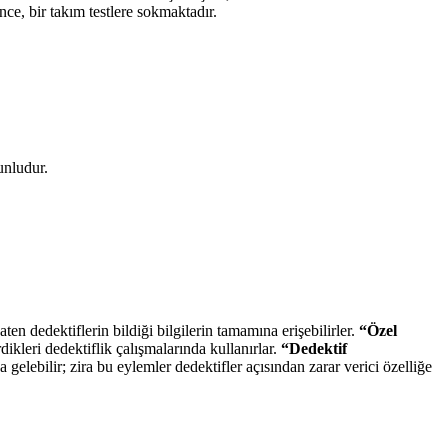
nce, bir takım testlere sokmaktadır.
unludur.
en dedektiflerin bildiği bilgilerin tamamına erişebilirler.
“Özel
ikleri dedektiflik çalışmalarında kullanırlar.
“Dedektif
elebilir; zira bu eylemler dedektifler açısından zarar verici özelliğe