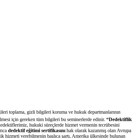
gileri toplama, gizli bilgileri koruma ve hukuk departmanlarının
ilmesi için gereken tüm bilgileri bu seminerlerde edinir.
“Dedektiflik
edektiflerimiz, hukuki süreçlerde hizmet vermenin tecrübesini
yrıca
dedektif eğitimi sertifikasını
hak olarak kazanmış olan Avrupa
iflik hizmeti verebilmenin başlıca şartı, Amerika ülkesinde bulunan