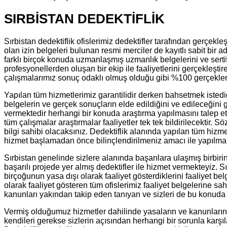
SIRBİSTAN DEDEKTİFLİK
Sırbistan dedektiflik ofislerimiz dedektifler tarafından gerçek
olan izin belgeleri bulunan resmi merciler de kayıtlı sabit bir 
farklı birçok konuda uzmanlaşmış uzmanlık belgelerini ve sertif
profesyonellerden oluşan bir ekip ile faaliyetlerini gerçekleştir
çalışmalarımız sonuç odaklı olmuş olduğu gibi %100 gerçeklere
Yapılan tüm hizmetlerimiz garantilidir derken bahsetmek istedi
belgelerin ve gerçek sonuçların elde edildiğini ve edileceğini 
vermektedir herhangi bir konuda araştırma yapılmasını talep e
tüm çalışmalar araştırmalar faaliyetler tek tek bildirilecektir.
bilgi sahibi olacaksınız. Dedektiflik alanında yapılan tüm hizm
hizmet başlamadan önce bilinçlendirilmeniz amacı ile yapılmak
Sırbistan genelinde sizlere alanında başarılara ulaşmış birbir
başarılı projede yer almış dedektifler ile hizmet vermekteyiz. 
birçoğunun yasa dışı olarak faaliyet gösterdiklerini faaliyet be
olarak faaliyet gösteren tüm ofislerimiz faaliyet belgelerine s
kanunları yakından takip eden tanıyan ve sizleri de bu konuda bi
Vermiş olduğumuz hizmetler dahilinde yasaların ve kanunların 
kendileri gerekse sizlerin açısından herhangi bir sorunla karşı