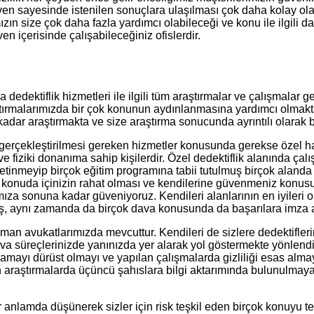
güven sayesinde istenilen sonuçlara ulaşılması çok daha kolay ol
ın size çok daha fazla yardımcı olabileceği ve konu ile ilgili d
n içerisinde çalışabileceğiniz ofislerdir.
 dedektiflik hizmetleri ile ilgili tüm araştırmalar ve çalışmalar g
rmalarımızda bir çok konunun aydınlanmasına yardımcı olmaktayız
adar araştırmakta ve size araştırma sonucunda ayrıntılı olarak 
çekleştirilmesi gereken hizmetler konusunda gerekse özel hayatın
 ve fiziki donanıma sahip kişilerdir. Özel dedektiflik alanında ça
yetinmeyip birçok eğitim programına tabii tutulmuş birçok alanda
er konuda içinizin rahat olması ve kendilerine güvenmeniz konus
mıza sonuna kadar güveniyoruz. Kendileri alanlarının en iyileri 
ş, aynı zamanda da birçok dava konusunda da başarılara imza atm
man avukatlarımızda mevcuttur. Kendileri de sizlere dedektifleri
 süreçlerinizde yanınızda yer alarak yol göstermekte yönlendir
amayı dürüst olmayı ve yapılan çalışmalarda gizliliği esas alma
araştırmalarda üçüncü şahıslara bilgi aktarımında bulunulmayac
her anlamda düşünerek sizler için risk teşkil eden birçok konuyu tes