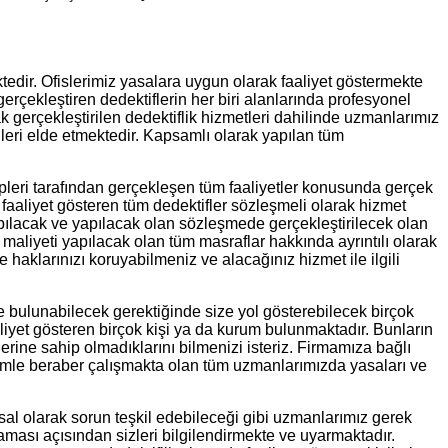
ktedir. Ofislerimiz yasalara uygun olarak faaliyet göstermekte
gerçekleştiren dedektiflerin her biri alanlarında profesyonel
k gerçekleştirilen dedektiflik hizmetleri dahilinde uzmanlarımız
rileri elde etmektedir. Kapsamlı olarak yapılan tüm
ipleri tarafından gerçekleşen tüm faaliyetler konusunda gerçek
faaliyet gösteren tüm dedektifler sözleşmeli olarak hizmet
pılacak ve yapılacak olan sözleşmede gerçekleştirilecek olan
i maliyeti yapılacak olan tüm masraflar hakkında ayrıntılı olarak
haklarınızı koruyabilmeniz ve alacağınız hizmet ile ilgili
e bulunabilecek gerektiğinde size yol gösterebilecek birçok
aliyet gösteren birçok kişi ya da kurum bulunmaktadır. Bunların
lerine sahip olmadıklarını bilmenizi isteriz. Firmamıza bağlı
 bizimle beraber çalışmakta olan tüm uzmanlarımızda yasaları ve
al olarak sorun teşkil edebileceği gibi uzmanlarımız gerek
aması açısından sizleri bilgilendirmekte ve uyarmaktadır.