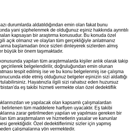
bazı durumlarda aldatıldığından emin olan fakat bunu
kkında yani şüphelenmek de olduğunuz eşiniz hakkında ayrıntılı
ışmaları kapsayan bir araştırma konusudur. Bu konuda özel
li açık olmanız ve olayları tüm gerçekliğiyle anlatmanız
larına başlamadan önce sizleri dinleyerek sizlerden almış
er büyük bir önem taşımaktadır.
 konusunda yapılan tüm araştırmalarda kişiler anlık olarak takip
geçirilerek belgelendirilir, doğruluğundan emin olunan
atması tespit edilmiş ise ve bu konu belgelenmiş ise çalışma
onucunda elde etmiş olduğunuz belgeler eşinizin sizi aldattığı
ilirsiniz. Hayatınızla ilgili sizi rahatsız eden huzursuz
istan'da eş takibi hizmeti vermekte olan özel dedektiflik
aklarınızdan ve yapılacak olan kapsamlı çalışmalardan
 belirlenen tüm maddelere harfiyen uyacaktır. Eş takibi
klarına zarar getirilmeden yapılan ve yapılması gereken bir
lan tüm araştırmaların ve hizmetlerin yasalar ve kanunlar
i gerektiğidir. Özel dedektiflerimiz sizler için yapmış
rmeden çalışmalarına yön vermektedir.