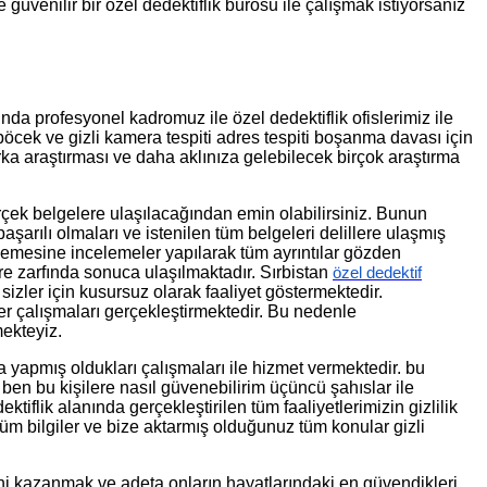
e güvenilir bir özel dedektiflik bürosu ile çalışmak istiyorsanız
ında profesyonel kadromuz ile özel dedektiflik ofislerimiz ile
 böcek ve gizli kamera tespiti adres tespiti boşanma davası için
rka araştırması ve daha aklınıza gelebilecek birçok araştırma
çek belgelere ulaşılacağından emin olabilirsiniz. Bunun
arılı olmaları ve istenilen tüm belgeleri delillere ulaşmış
inlemesine incelemeler yapılarak tüm ayrıntılar gözden
üre zarfında sonuca ulaşılmaktadır. Sırbistan
özel dedektif
zler için kusursuz olarak faaliyet göstermektedir.
ler çalışmaları gerçekleştirmektedir. Bu nedenle
mekteyiz.
 yapmış oldukları çalışmaları ile hizmet vermektedir. bu
en bu kişilere nasıl güvenebilirim üçüncü şahıslar ile
iflik alanında gerçekleştirilen tüm faaliyetlerimizin gizlilik
üm bilgiler ve bize aktarmış olduğunuz tüm konular gizli
ini kazanmak ve adeta onların hayatlarındaki en güvendikleri