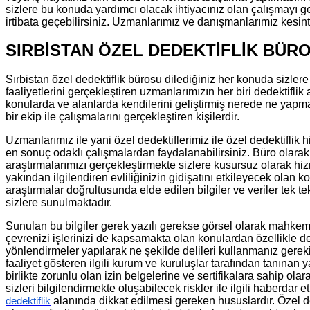
sizlere bu konuda yardımcı olacak ihtiyacınız olan çalışmayı ger
irtibata geçebilirsiniz. Uzmanlarımız ve danışmanlarımız kesint
SIRBİSTAN ÖZEL DEDEKTİFLİK BÜR
Sırbistan özel dedektiflik bürosu dilediğiniz her konuda sizlere
faaliyetlerini gerçekleştiren uzmanlarımızın her biri dedektiflik
konularda ve alanlarda kendilerini geliştirmiş nerede ne yapma
bir ekip ile çalışmalarını gerçekleştiren kişilerdir.
Uzmanlarımız ile yani özel dedektiflerimiz ile özel dedektiflik
en sonuç odaklı çalışmalardan faydalanabilirsiniz. Büro olarak 
araştırmalarımızı gerçekleştirmekte sizlere kusursuz olarak hiz
yakından ilgilendiren evliliğinizin gidişatını etkileyecek olan k
araştırmalar doğrultusunda elde edilen bilgiler ve veriler tek
sizlere sunulmaktadır.
Sunulan bu bilgiler gerek yazılı gerekse görsel olarak mahkemel
çevrenizi işlerinizi de kapsamakta olan konulardan özellikle d
yönlendirmeler yapılarak ne şekilde delileri kullanmanız gerek
faaliyet gösteren ilgili kurum ve kuruluşlar tarafından tanına
birlikte zorunlu olan izin belgelerine ve sertifikalara sahip 
sizleri bilgilendirmekte oluşabilecek riskler ile ilgili hab
alanında dikkat edilmesi gereken hususlardır. Özel d
dedektiflik