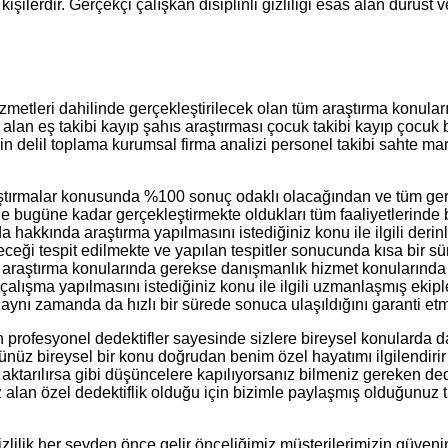
işilerdir. Gerçekçi çalışkan disiplinli gizliliği esas alan dürüst v
izmetleri dahilinde gerçekleştirilecek olan tüm araştırma konular
r alan eş takibi kayıp şahıs araştırması çocuk takibi kayıp çocuk
çin delil toplama kurumsal firma analizi personel takibi sahte ma
raştırmalar konusunda %100 sonuç odaklı olacağından ve tüm ger
bugüne kadar gerçekleştirmekte oldukları tüm faaliyetlerinde baş
da hakkında araştırma yapılmasını istediğiniz konu ile ilgili der
eceği tespit edilmekte ve yapılan tespitler sonucunda kısa bir s
 araştırma konularında gerekse danışmanlık hizmet konularında si
çalışma yapılmasını istediğiniz konu ile ilgili uzmanlaşmış ekip
 aynı zamanda da hızlı bir sürede sonuca ulaşıldığını garanti et
n profesyonel dedektifler sayesinde sizlere bireysel konularda da
z bireysel bir konu doğrudan benim özel hayatımı ilgilendirir b
ktarılırsa gibi düşüncelere kapılıyorsanız bilmeniz gereken dedekt
 alan özel dedektiflik olduğu için bizimle paylaşmış olduğunuz t
zlilik her şeyden önce gelir önceliğimiz müşterilerimizin güven