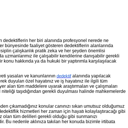
lan dedektiflerin her biri alanında profesyonel nerede ne
er bünyesinde faaliyet gösteren dedektiflerin alanlarında
isiplin çalışkanlık pratik zeka ve her şeyden önemlisi
a uzmanlarımız ile çalışabilir kendilerine danışabilir gerekli
 konu hakkında ya da hukuki bir yaptırımla karşılaşılacak
yeti yasaları ve kanunlarının
alanında yapılacak
dedektif
 duyulan özel hayatınız ve iş hayatınız ile ilgili tüm
 yer alan tüm maddelere uyarak araştırmaları ve çalışmaları
il niteliği taşıdığından gerekli duyulması halinde mahkemelerde
çinden çıkamadığınız konular canınızı sıkan umutsuz olduğumuz
ktiflik hizmetleri her zaman için hayatı kolaylaştıracağı gibi
olan tüm delilleri gerekli olduğu gibi sunmanızı
ir. Bu nedenle aklınıza takılan her konuda bizimle irtibata