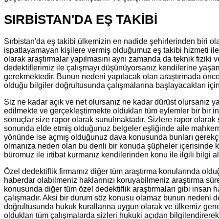
SIRBİSTAN'DA EŞ TAKİBİ
Sırbistan'da eş takibi ülkemizin en nadide şehirlerinden biri 
ispatlayamayan kişilere vermiş olduğumuz eş takibi hizmeti il
olarak araştırmalar yapılmasını aynı zamanda da teknik fiziki 
dedektiflerimiz ile çalışmayı düşünüyorsanız kendilerine yaşam
gerekmektedir. Bunun nedeni yapılacak olan araştırmada önceli
olduğu bilgiler doğrultusunda çalışmalarına başlayacakları içi
Siz ne kadar açık ve net olursanız ne kadar dürüst olursanız ya
edilmekte ve gerçekleştirmekte oldukları tüm eylemler bir bir
sonuçlar size rapor olarak sunulmaktadır. Sizlere rapor olarak
sonunda elde etmiş olduğunuz belgeler eşliğinde aile mahkeme
yönünde ise açmış olduğunuz dava konusunda bunları gerekçe ol
olmanıza neden olan bu denli bir konuda şüpheler içerisinde ka
büromuz ile irtibat kurmanız kendilerinden konu ile ilgili bilgi
Özel dedektiflik firmamız diğer tüm araştırma konularında ol
haberdar olabilmeniz haklarınızı koruyabilmeniz araştırma sür
konusunda diğer tüm özel dedektiflik araştırmaları gibi insan 
çalışmadır. Aksi bir durum söz konusu olamaz bunun nedeni de 
doğrultusunda hukuk kurallarına uygun olarak ve ülkemiz genelin
oldukları tüm çalışmalarda sizleri hukuki açıdan bilgilendirer