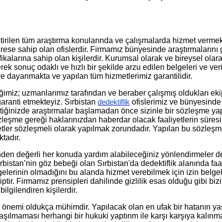
leştirilen tüm araştırma konularında ve çalışmalarda hizmet verme
adrese sahip olan ofislerdir. Firmamız bünyesinde araştırmalarını 
ikalarına sahip olan kişilerdir. Kurumsal olarak ve bireysel olara
erek sonuç odaklı ve hızlı bir şekilde arzu edilen belgeleri ve ve
 dayanmakta ve yapılan tüm hizmetlerimiz garantilidir.
ğimiz; uzmanlarımız tarafından ve beraber çalışmış oldukları ek
garanti etmekteyiz. Sırbistan
ofislerimiz ve bünyesinde 
dedektiflik
ttiğinizde araştırmalar başlamadan önce sizinle bir sözleşme ya
 Sözleşme gereği haklarınızdan haberdar olacak faaliyetlerin süres
etler sözleşmeli olarak yapılmak zorundadır. Yapılan bu sözleşme 
tadır.
inden değerli her konuda yardım alabileceğiniz yönlendirmeler d
Sırbistan’nin göz bebeği olan Sırbistan'da dedektiflik alanında fa
lgelerinin olmadığını bu alanda hizmet verebilmek için izin belge
ahiptir. Firmamız prensipleri dahilinde gizlilik esas olduğu gibi
lgilendiren kişilerdir.
önemi oldukça mühimdir. Yapılacak olan en ufak bir hatanın yas
laşılmaması herhangi bir hukuki yaptırım ile karşı karşıya kalınm