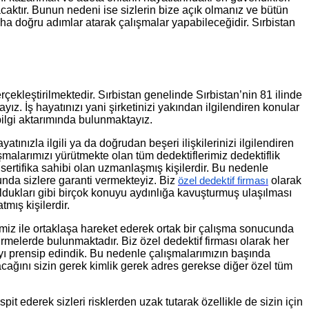
acaktır. Bunun nedeni ise sizlerin bize açık olmanız ve bütün
aha doğru adımlar atarak çalışmalar yapabileceğidir. Sırbistan
erçekleştirilmektedir. Sırbistan genelinde Sırbistan’nin 81 ilinde
. İş hayatınızı yani şirketinizi yakından ilgilendiren konular
bilgi aktarımında bulunmaktayız.
ızla ilgili ya da doğrudan beşeri ilişkilerinizi ilgilendiren
lışmalarımızı yürütmekte olan tüm dedektiflerimiz dedektiflik
 sertifika sahibi olan uzmanlaşmış kişilerdir. Bu nedenle
unda sizlere garanti vermekteyiz. Biz
olarak
özel dedektif firması
oldukları gibi birçok konuyu aydınlığa kavuşturmuş ulaşılması
ış kişilerdir.
miz ile ortaklaşa hareket ederek ortak bir çalışma sonucunda
melerde bulunmaktadır. Biz özel dedektif firması olarak her
yı prensip edindik. Bu nedenle çalışmalarımızın başında
ağını sizin gerek kimlik gerek adres gerekse diğer özel tüm
pit ederek sizleri risklerden uzak tutarak özellikle de sizin için