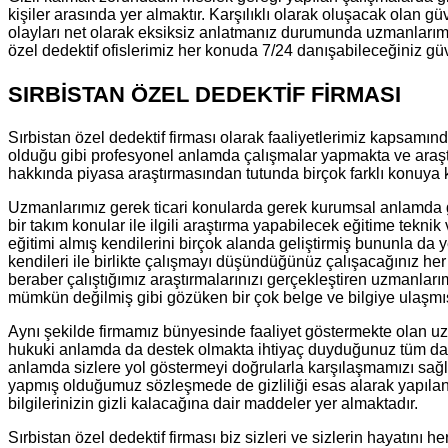
kişiler arasında yer almaktır. Karşılıklı olarak oluşacak olan 
olayları net olarak eksiksiz anlatmanız durumunda uzmanlarımız
özel dedektif ofislerimiz her konuda 7/24 danışabileceğiniz güve
SIRBİSTAN ÖZEL DEDEKTİF FİRMASI
Sırbistan özel dedektif firması olarak faaliyetlerimiz kapsamında
olduğu gibi profesyonel anlamda çalışmalar yapmakta ve araştı
hakkında piyasa araştırmasından tutunda birçok farklı konuya k
Uzmanlarımız gerek ticari konularda gerek kurumsal anlamda ger
bir takım konular ile ilgili araştırma yapabilecek eğitime teknik
eğitimi almış kendilerini birçok alanda geliştirmiş bununla da 
kendileri ile birlikte çalışmayı düşündüğünüz çalışacağınız h
beraber çalıştığımız araştırmalarınızı gerçekleştiren uzmanları
mümkün değilmiş gibi gözüken bir çok belge ve bilgiye ulaşmı
Aynı şekilde firmamız bünyesinde faaliyet göstermekte olan uz
hukuki anlamda da destek olmakta ihtiyaç duyduğunuz tüm dava
anlamda sizlere yol göstermeyi doğrularla karşılaşmamızı sağl
yapmış olduğumuz sözleşmede de gizliliği esas alarak yapılan 
bilgilerinizin gizli kalacağına dair maddeler yer almaktadır.
Sırbistan özel dedektif firması biz sizleri ve sizlerin hayatını 