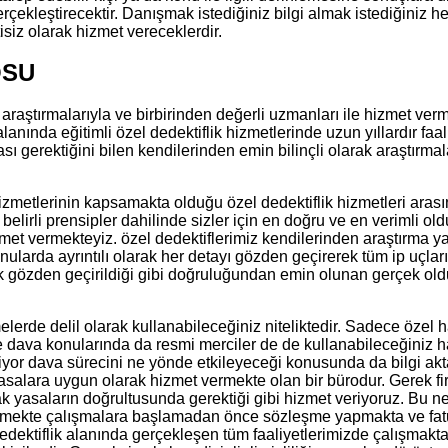
çekleştirecektir. Danışmak istediğiniz bilgi almak istediğiniz her
isiz olarak hizmet vereceklerdir.
OSU
 araştırmalarıyla ve birbirinden değerli uzmanları ile hizmet ver
 alanında eğitimli özel dedektiflik hizmetlerinde uzun yıllardır fa
sı gerektiğini bilen kendilerinden emin bilinçli olarak araştırm
 hizmetlerinin kapsamakta olduğu özel dedektiflik hizmetleri aras
belirli prensipler dahilinde sizler için en doğru ve en verimli 
met vermekteyiz. özel dedektiflerimiz kendilerinden araştırma ya
onularda ayrıntılı olarak her detayı gözden geçirerek tüm ip uçlar
 tek gözden geçirildiği gibi doğruluğundan emin olunan gerçek ol
erde delil olarak kullanabileceğiniz niteliktedir. Sadece özel h
e dava konularında da resmi merciler de de kullanabileceğiniz ha
iyor dava sürecini ne yönde etkileyeceği konusunda da bilgi aktar
n yasalara uygun olarak hizmet vermekte olan bir bürodur. Gerek f
olarak yasaların doğrultusunda gerektiği gibi hizmet veriyoruz. B
erdar etmekte çalışmalara başlamadan önce sözleşme yapmakta ve
edektiflik alanında gerçekleşen tüm faaliyetlerimizde çalışmak