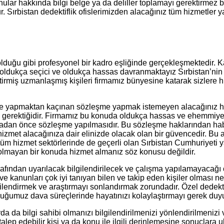
ular hakkında bilgi belge ya da deliller toplamayı gerektirmez bu
udur. Sırbistan dedektiflik ofislerimizden alacağınız tüm hizmetler
de olduğu gibi profesyonel bir kadro eşliğinde gerçekleşmektedi
ldukça seçici ve oldukça hassas davranmaktayız Sırbistan’nin alan
tirmiş uzmanlaşmış kişileri firmamız bünyesine katarak sizlere h
yapmaktan kaçınan sözleşme yapmak istemeyen alacağınız hizmet i
 gerektiğidir. Firmamız bu konuda oldukça hassas ve ehemmiyetl
adan önce sözleşme yapılmasıdır. Bu sözleşme haklarından habe
bi hizmet alacağınıza dair elinizde olacak olan bir güvencedir. B
r tüm hizmet sektörlerinde de geçerli olan Sırbistan Cumhuriyeti y
 olmayan bir konuda hizmet almanız söz konusu değildir.
ından uyarılacak bilgilendirilecek ve çalışma yapılamayacağı çalı
ı ve kanunları çok iyi tanıyan bilen ve takip eden kişiler olmas
gilendirmek ve araştırmayı sonlandırmak zorundadır. Özel dedektif
uğumuz dava süreçlerinde hayatınızı kolaylaştırmayı gerek duyul
da da bilgi sahibi olmanızı bilgilendirilmenizi yönlendirilmenizi
ep edebilir kişi ya da konu ile ilgili derinlemesine sonuçlara ula