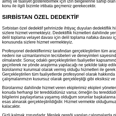
almış ve faaliyet gösterebilmek için izin belgelerine sahip olan k
konu ile ilgili bizimle irtibata geçmeniz gerekecektir.
SIRBİSTAN ÖZEL DEDEKTİF
Sırbistan özel dedektif şehrinizde ihtiyaç duyulan dedektiflik h
sizlere hizmet vermekteyiz. Dedektiflik hizmetleri dahilinde ye
delil toplama velayet davası için delil toplama nafaka davası i
konusunda sizlere hizmet vermekteyiz.
Profesyonel dedektiflerimiz tarafından gerçekleştirilen tüm a
nedeni ise uzmanlarımızın tecrübeleri ve deneyimleri sayesinde 
olmalarıdır. Sonuç odaklı gerçekleştirilen faaliyetler kapsamın
geçirilerek ne yönde araştırma yapılacağı ne şekilde takip edil
bürolarımız kurumsal olarak vermiş olduğu hizmetleri ile gerek
Gerçekleştirilen tüm faaliyetlerde profesyonel olarak hakkında 
çalışmalarımızın kusursuz olarak gerçekleştiği gibi eksiksiz ve
Bürolarımız dahilinde hizmet veren ekiplerimiz ekipleri yönete
konuda herhangi bir tereddüdünüz varsa; örneğin bu tereddüdünü
bilgilerini paylaşırlarsa yaşamış olduğum sorunlar başkalarına a
esas alınarak gerçekleştirildiğidir. Hizmet vermekte olduğumuz
kalacaktır.
Gizli kalmak zorundadır. Meslek gereği yapılan çalışmalarda gi