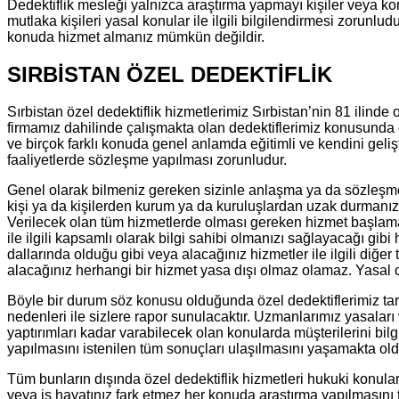
Dedektiflik mesleği yalnızca araştırma yapmayı kişiler veya kon
mutlaka kişileri yasal konular ile ilgili bilgilendirmesi zorunl
konuda hizmet almanız mümkün değildir.
SIRBİSTAN ÖZEL DEDEKTİFLİK
Sırbistan özel dedektiflik hizmetlerimiz Sırbistan’nin 81 ilin
firmamız dahilinde çalışmakta olan dedektiflerimiz konusunda o
ve birçok farklı konuda genel anlamda eğitimli ve kendini geliş
faaliyetlerde sözleşme yapılması zorunludur.
Genel olarak bilmeniz gereken sizinle anlaşma ya da sözleşme 
kişi ya da kişilerden kurum ya da kuruluşlardan uzak durmanız
Verilecek olan tüm hizmetlerde olması gereken hizmet başlam
ile ilgili kapsamlı olarak bilgi sahibi olmanızı sağlayacağı gi
dallarında olduğu gibi veya alacağınız hizmetler ile ilgili diğe
alacağınız herhangi bir hizmet yasa dışı olmaz olamaz. Yasal
Böyle bir durum söz konusu olduğunda özel dedektiflerimiz taraf
nedenleri ile sizlere rapor sunulacaktır. Uzmanlarımız yasalar
yaptırımları kadar varabilecek olan konularda müşterilerini bil
yapılmasını istenilen tüm sonuçları ulaşılmasını yaşamakta old
Tüm bunların dışında özel dedektiflik hizmetleri hukuki konular
veya iş hayatınız fark etmez her konuda araştırma yapılmasını tal