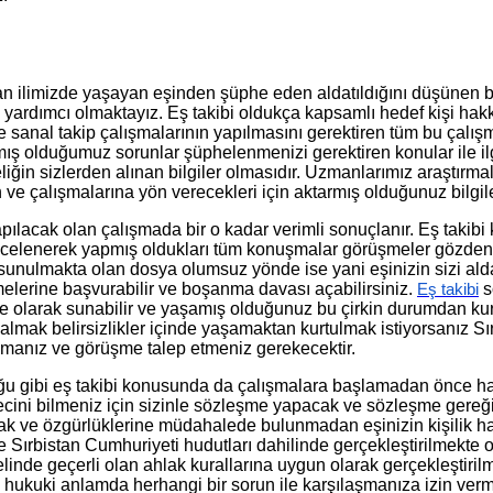
olan ilimizde yaşayan eşinden şüphe eden aldatıldığını düşünen 
e yardımcı olmaktayız. Eş takibi oldukça kapsamlı hedef kişi ha
ve sanal takip çalışmalarının yapılmasını gerektiren tüm bu çal
ış olduğumuz sorunlar şüphelenmenizi gerektiren konular ile ilgi
ğin sizlerden alınan bilgiler olmasıdır. Uzmanlarımız araştırma
n ve çalışmalarına yön verecekleri için aktarmış olduğunuz bilgil
pılacak olan çalışmada bir o kadar verimli sonuçlanır. Eş takibi
 incelenerek yapmış oldukları tüm konuşmalar görüşmeler gözden 
 sunulmakta olan dosya olumsuz yönde ise yani eşinizin sizi ald
lerine başvurabilir ve boşanma davası açabilirsiniz.
s
Eş takibi
arak sunabilir ve yaşamış olduğunuz bu çirkin durumdan kurtulab
lmak belirsizlikler içinde yaşamaktan kurtulmak istiyorsanız Sırb
 almanız ve görüşme talep etmeniz gerekecektir.
duğu gibi eş takibi konusunda da çalışmalara başlamadan önce h
ecini bilmeniz için sizinle sözleşme yapacak ve sözleşme gereği
hak ve özgürlüklerine müdahalede bulunmadan eşinizin kişilik ha
Sırbistan Cumhuriyeti hudutları dahilinde gerçekleştirilmekte o
de geçerli olan ahlak kurallarına uygun olarak gerçekleştirilmes
ek hukuki anlamda herhangi bir sorun ile karşılaşmanıza izin ve