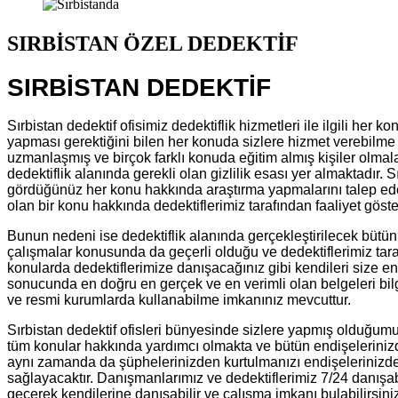
SIRBİSTAN ÖZEL DEDEKTİF
SIRBİSTAN DEDEKTİF
Sırbistan dedektif ofisimiz dedektiflik hizmetleri ile ilgili her
yapması gerektiğini bilen her konuda sizlere hizmet verebilme 
uzmanlaşmış ve birçok farklı konuda eğitim almış kişiler olmala
dedektiflik alanında gerekli olan gizlilik esası yer almaktadır. 
gördüğünüz her konu hakkında araştırma yapmalarını talep edeb
olan bir konu hakkında dedektiflerimiz tarafından faaliyet gös
Bunun nedeni ise dedektiflik alanında gerçekleştirilecek bütün 
çalışmalar konusunda da geçerli olduğu ve dedektiflerimiz taraf
konularda dedektiflerimize danışacağınız gibi kendileri size e
sonucunda en doğru en gerçek ve en verimli olan belgeleri bilg
ve resmi kurumlarda kullanabilme imkanınız mevcuttur.
Sırbistan dedektif ofisleri bünyesinde sizlere yapmış olduğum
tüm konular hakkında yardımcı olmakta ve bütün endişelerinizde
aynı zamanda da şüphelerinizden kurtulmanızı endişelerinizde
sağlayacaktır. Danışmanlarımız ve dedektiflerimiz 7/24 danışabi
geçerek kendilerine danışabilir ve çalışma imkanı bulabilirsini