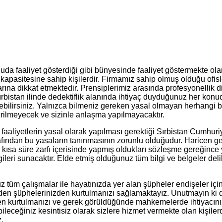
 konuda faaliyet gösterdiği gibi bünyesinde faaliyet göstermekte o
kapasitesine sahip kişilerdir. Firmamız sahip olmuş olduğu ofisl
rına dikkat etmektedir. Prensiplerimiz arasında profesyonellik d
Sırbistan ilinde dedektiflik alanında ihtiyaç duyduğunuz her konud
ilirsiniz. Yalnızca bilmeniz gereken yasal olmayan herhangi bir
terilmeyecek ve sizinle anlaşma yapılmayacaktır.
faaliyetlerin yasal olarak yapılması gerektiği Sırbistan Cumhuri
ından bu yasaların tanınmasının zorunlu olduğudur. Haricen gerek
n kısa süre zarfı içerisinde yapmış oldukları sözleşme gereğince
ileri sunacaktır. Elde etmiş olduğunuz tüm bilgi ve belgeler del
uz tüm çalışmalar ile hayatınızda yer alan şüpheler endişeler i
n şüphelerinizden kurtulmanızı sağlamaktayız. Unutmayın ki dede
n kurtulmanızı ve gerek görüldüğünde mahkemelerde ihtiyacınız 
leceğiniz kesintisiz olarak sizlere hizmet vermekte olan kişilerd
z.