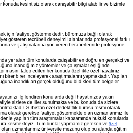
 konuda kesintisiz olarak danışabilir bilgi alabilir ve bizimle
mek için faaliyet göstermektedir. büromuza bağlı olarak
aliyet gösteren tecrübeli deneyimli alanlarında profesyonel farklı
alarına ve çalışmalarına yön veren beraberlerinde profesyonel
ında yer alan tüm konularda çalışabilir en doğru en gerçekçi ve
olduğuna inandığımız yöntemler ve çalışmalar eşliğinde
pılmasını talep edilen her konuda özellikle özel hayatınızı
ını birer birer inceleyerek araştırmalarını yapmaktadır. Yapılan
duğuna inandıkları gerçek olduğunu bildikleri tüm belgeler
ayatınızı ilgilendiren konularda değil hayatınızda yakın
liyle sizlere deliller sunulmakta ve bu konuda da sizlere
ılmaktadır. Sırbistan özel dedektiflik bürosu resmi olarak
irma olarak gerekse faaliyet göstermekte olan uzmanlarımız ile
u nedenle yapılan tüm araştırmalar kapsamında hukuki konularda
 fatura kesmekteyiz. Tüm bunlar yapmamız gereken ve
özel
ta olan uzmanlarımız üniversite mezunu olup bu alanda eğitim