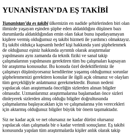
YUNANİSTAN’DA EŞ TAKİBİ
Yunanistan’da eş takibi
ülkemizin en nadide şehirlerinden biri olan
ilimizde yaşayan eşinden şüphe eden aldatıldığını düşünen bazı
durumlarda aldatıldığından emin olan fakat bunu ispatlayamayan
kişilere vermiş olduğumuz eş takibi hizmeti ile yardımcı olmaktayız.
Eş takibi oldukça kapsamlı hedef kişi hakkında yani şüphelenmek
de olduğunuz eşiniz hakkında ayrıntılı olarak araştırmalar
yapılmasını aynı zamanda da teknik fiziki ve sanal takip
çalışmalarının yapılmasını gerektiren tüm bu çalışmaları kapsayan
bir araştırma konusudur. Bu konuda özel dedektiflerimiz ile
çalışmayı düşünüyorsanız kendilerine yaşamış olduğumuz sorunlar
şüphelenmenizi gerektiren konular ile ilgili açık olmanız ve olayları
tüm gerçekliğiyle anlatmanız gerekmektedir. Bunun nedeni
yapılacak olan araştırmada önceliğin sizlerden alınan bilgiler
olmasıdır. Uzmanlarımız araştırmalarına başlamadan önce sizleri
dinleyerek sizlerden almış olduğu bilgiler doğrultusunda
çalışmalarına başlayacakları için ve çalışmalarına yön verecekleri
için aktarmış olduğunuz bilgiler büyük bir önem taşımaktadır.
Siz ne kadar açık ve net olursanız ne kadar dürüst olursanız
yapılacak olan çalışmada bir o kadar verimli sonuçlanır. Eş takibi
konusunda yapılan tüm araştırmalarda kişiler anlık olarak takip