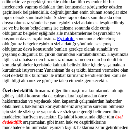
edilmekte ve gerçekleştirmekte oldukları tüm eylemler bir bir
incelenerek yapmış oldukları tüm konuşmalar görüşmeler gözden
geçirilerek belgelendirilir, doğruluğundan emin olunan sonuçlar size
rapor olarak sunulmaktadır. Sizlere rapor olarak sunulmakta olan
dosya olumsuz yönde ise yani eşinizin sizi aldatması tespit edilmiş
ise ve bu konu belgelenmiş ise çalışma sonunda elde etmiş
olduğunuz belgeler eşliğinde aile mahkemelerine başvurabilir ve
boşanma davası açabilirsiniz.
Eş takib
i
sonucunda elde etmiş
olduğunuz belgeler eşinizin sizi aldattığı yönünde ise açmış
olduğunuz dava konusunda bunları gerekçe olarak sunabilir ve
yaşamış olduğunuz bu çirkin durumdan kurtulabilirsiniz. Hayatınızla
ilgili sizi rahatsız eden huzursuz olmanıza neden olan bu denli bir
konuda şüpheler içerisinde kalmak belirsizlikler içinde yaşamaktan
kurtulmak istiyorsanız Yunanistan’da eş takibi hizmeti vermekte olan
özel dedektiflik büromuz ile irtibat kurmanız kendilerinden konu ile
ilgili bilgi almanız ve görüşme talep etmeniz gerekecektir.
Özel dedektiflik
firmamız diğer tüm araştırma konularında olduğu
gibi eş takibi konusunda da çalışmalara başlamadan önce
haklarınızdan ve yapılacak olan kapsamlı çalışmalardan haberdar
olabilmeniz haklarınızı koruyabilmeniz araştırma sürecini bilmeniz
için sizinle sözleşme yapacak ve sözleşme gereği belirlenen tüm
maddelere harfiyen uyacaktır. Eş takibi konusunda diğer tüm
özel
dedektiflik
araştırmaları gibi insan hak ve özgürlüklerine
müdahalede bulunmadan eşinizin kişilik haklarına zarar getirilmeden