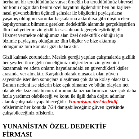
herhangi bir tereddüdünüz varsa; örneğin bu tereddüdünüz bireysel
bir konu doğrudan benim özel hayatımı ilgilendirir ben bu kişilere
nasıl güvenebilirim üçüncü şahıslar ile bilgilerini paylaşırlarsa
yaşamış olduğum sorunlar başkalarına aktarılırsa gibi düşüncelere
kapılıyorsanız bilmeniz gereken dedektiflik alanında gerçekleştirilen
tüm faaliyetlerimizin gizlilik esas alınarak gerçekleştirildiğidir.
Hizmet vermekte olduğumuz alan özel dedektiflik olduğu için
bizimle paylaşmış olduğunuz tüm bilgiler ve bize aktarmış
olduğunuz tüm konular gizli kalacaktır.
Gizli kalmak zorundadır. Meslek gereği yapılan çalışmalarda gizlilik
her şeyden önce gelir önceliğimiz müşterilerimizin güvenini
kazanmak ve adeta onların hayatlarındaki en güvendikleri kişiler
arasında yer almaktır. Karşılıklı olarak oluşacak olan güven
sayesinde istenilen sonuçlara ulaşılması çok daha kolay olacaktır.
Bunun nedeni ise sizlerin bize açık olmanız ve bütün olayları net
olarak eksiksiz anlatmanız durumunda uzmanlarımızın size çok daha
fazla yardımcı olabileceği ve konu ile ilgili daha doğru adımlar
atarak çalışmalar yapabileceğidir.
Yunanistan özel dedektif
ofislerimiz her konuda 7/24 danışabileceğiniz güven içerisinde
çalışabileceğiniz ofislerdir.
YUNANİSTAN ÖZEL DEDEKTİF
FİRMASI