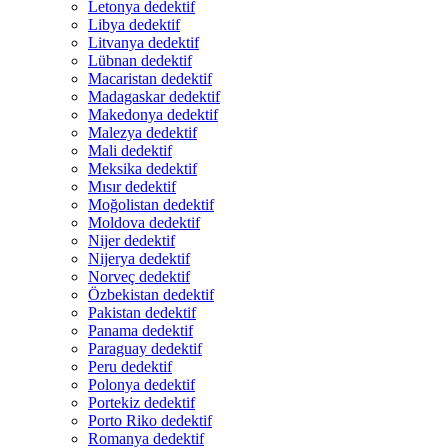
Letonya dedektif
Libya dedektif
Litvanya dedektif
Lübnan dedektif
Macaristan dedektif
Madagaskar dedektif
Makedonya dedektif
Malezya dedektif
Mali dedektif
Meksika dedektif
Mısır dedektif
Moğolistan dedektif
Moldova dedektif
Nijer dedektif
Nijerya dedektif
Norveç dedektif
Özbekistan dedektif
Pakistan dedektif
Panama dedektif
Paraguay dedektif
Peru dedektif
Polonya dedektif
Portekiz dedektif
Porto Riko dedektif
Romanya dedektif