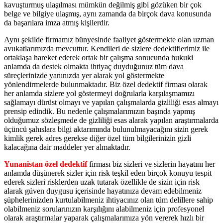
kavuşturmuş ulaşılması mümkün değilmiş gibi gözüken bir çok
belge ve bilgiye ulaşmış, aynı zamanda da birçok dava konusunda
da başarılara imza atmış kişilerdir.
Aynı şekilde firmamız bünyesinde faaliyet göstermekte olan uzman
avukatlarımızda mevcuttur. Kendileri de sizlere dedektiflerimiz ile
ortaklaşa hareket ederek ortak bir çalışma sonucunda hukuki
anlamda da destek olmakta ihtiyaç duyduğunuz tüm dava
süreçlerinizde yanınızda yer alarak yol göstermekte
yönlendirmelerde bulunmaktadır. Biz özel dedektif firması olarak
her anlamda sizlere yol göstermeyi doğrularla karşılaşmamızı
sağlamayı dürüst olmayı ve yapılan çalışmalarda gizliliği esas almayı
prensip edindik. Bu nedenle çalışmalarımızın başında yapmış
olduğumuz sözleşmede de gizliliği esas alarak yapılan araştırmalarda
üçüncü şahıslara bilgi aktarımında bulunulmayacağını sizin gerek
kimlik gerek adres gerekse diğer özel tüm bilgilerinizin gizli
kalacağına dair maddeler yer almaktadır.
Yunanistan özel dedektif
firması biz sizleri ve sizlerin hayatını her
anlamda düşünerek sizler için risk teşkil eden birçok konuyu tespit
ederek sizleri risklerden uzak tutarak özellikle de sizin için risk
alarak güven duygusu içerisinde hayatınıza devam edebilmeniz
şüphelerinizden kurtulabilmeniz ihtiyacınız olan tüm delillere sahip
olabilmeniz sorularınızın karşılığını alabilmeniz için profesyonel
olarak araştırmalar yaparak çalışmalarımıza yön vererek hızlı bir