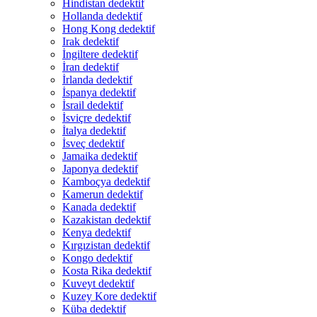
Hindistan dedektif
Hollanda dedektif
Hong Kong dedektif
Irak dedektif
İngiltere dedektif
İran dedektif
İrlanda dedektif
İspanya dedektif
İsrail dedektif
İsviçre dedektif
İtalya dedektif
İsveç dedektif
Jamaika dedektif
Japonya dedektif
Kamboçya dedektif
Kamerun dedektif
Kanada dedektif
Kazakistan dedektif
Kenya dedektif
Kırgızistan dedektif
Kongo dedektif
Kosta Rika dedektif
Kuveyt dedektif
Kuzey Kore dedektif
Küba dedektif