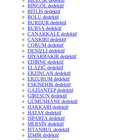
BİLECİK dedektif
BİNGÖL dedektif
BİTLİS dedektif
BOLU dedektif
BURDUR dedektif
BURSA dedektif
ÇANAKKALE dedektif
ÇANKIRI dedektif
ÇORUM dedektif
DENİZLİ dedektif
DİYARBAKIR dedektif
EDİRNE dedektif
ELAZIĞ dedektif
ERZİNCAN dedektif
ERZURUM dedektif
ESKİŞEHİR dedektif
GAZİANTEP dedektif
GİRESUN dedektif
GÜMÜŞHANE dedektif
HAKKARİ dedektif
HATAY dedektif
ISPARTA dedektif
MERSİN dedektif
İSTANBUL dedektif
İZMİR dedektif