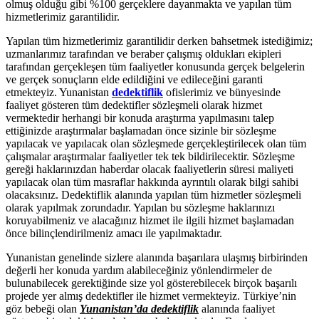
olmuş olduğu gibi %100 gerçeklere dayanmakta ve yapılan tüm
hizmetlerimiz garantilidir.
Yapılan tüm hizmetlerimiz garantilidir derken bahsetmek istediğimiz;
uzmanlarımız tarafından ve beraber çalışmış oldukları ekipleri
tarafından gerçekleşen tüm faaliyetler konusunda gerçek belgelerin
ve gerçek sonuçların elde edildiğini ve edileceğini garanti
etmekteyiz. Yunanistan
dedektiflik
ofislerimiz ve bünyesinde
faaliyet gösteren tüm dedektifler sözleşmeli olarak hizmet
vermektedir herhangi bir konuda araştırma yapılmasını talep
ettiğinizde araştırmalar başlamadan önce sizinle bir sözleşme
yapılacak ve yapılacak olan sözleşmede gerçekleştirilecek olan tüm
çalışmalar araştırmalar faaliyetler tek tek bildirilecektir. Sözleşme
gereği haklarınızdan haberdar olacak faaliyetlerin süresi maliyeti
yapılacak olan tüm masraflar hakkında ayrıntılı olarak bilgi sahibi
olacaksınız. Dedektiflik alanında yapılan tüm hizmetler sözleşmeli
olarak yapılmak zorundadır. Yapılan bu sözleşme haklarınızı
koruyabilmeniz ve alacağınız hizmet ile ilgili hizmet başlamadan
önce bilinçlendirilmeniz amacı ile yapılmaktadır.
Yunanistan genelinde sizlere alanında başarılara ulaşmış birbirinden
değerli her konuda yardım alabileceğiniz yönlendirmeler de
bulunabilecek gerektiğinde size yol gösterebilecek birçok başarılı
projede yer almış dedektifler ile hizmet vermekteyiz. Türkiye’nin
göz bebeği olan
Yunanistan’da dedektiflik
alanında faaliyet