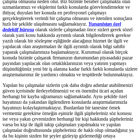
çalışma olmasına neden olur. Biz bizimle beraber çalışmakta olan
uzmanlarımızı ve ekiplerini farklı konularda görevlendirmekte ve
ihtiyaç duyulan her konuda en profesyonel çalışmayı
gerçekleştirerek verimli bir çalışma olmasını ve istenilen sonuçlara
hızlı bir şekilde ulaşılmasını sağlamaktayız.
Yunanistan özel
dedektif bürosu
olarak sizlerle çalışmadan önce sizleri gerek sözel
olarak yani konu hakkında ayrıntılı olarak bilgilendirerek gerekse
yazılı olarak bir sözleşme eşliğinde alacağınız hizmet ile ilgili ve
yapılacak olan araştırmaları ile ilgili ayrıntılı olarak bilgi sahibi
yaparak çalışmalarımıza başlamaktayız. Kurumsal olarak birçok
konuda bizimle çalışarak firmanızın durumundan piyasadaki pazar
payından yapılacak olan ortaklıklarınızın veya yatırım yapmayı
düşündüğünüz yeni bir iş alanına kadar farklı farklı konularda sizlere
araştırmalarımız ile yardımcı olmakta ve tespitlerde bulunmaktayız.
Yapılan bu çalışmalar sizlerin çok daha doğru adımlar atabilmenizi
güven içerisinde ilerleyebilmenizi ve en önemlisi ticari açıdan
herhangi bir kayba uğramanızı sağlamaktadır. Aynı şekilde özel
hayatınızı da yakından ilgilendiren konularda araştırmalarımızla
hayatınızı kolaylaştırmaktayız. Bunlardan bir tanesine örnek
vermemiz gerekirse örneğin eşinizle ilgili şüpheleriniz söz konusu
ise veya yakın çevrenizden herhangi bir kişi hakkında şüpheleriniz
varsa bu kişi ile ilgili takip çalışmaları yapılmakta ve yapılan
çalışmalar doğrultusunda şüpheleriniz de haklı olup olmadığınız ya
da bu kişinin sizden bir şeyler gizleyip gizlemediği ortaya