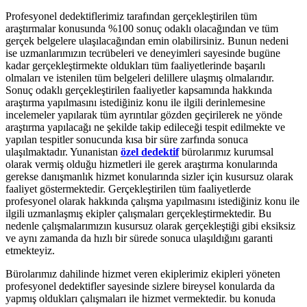
Profesyonel dedektiflerimiz tarafından gerçekleştirilen tüm
araştırmalar konusunda %100 sonuç odaklı olacağından ve tüm
gerçek belgelere ulaşılacağından emin olabilirsiniz. Bunun nedeni
ise uzmanlarımızın tecrübeleri ve deneyimleri sayesinde bugüne
kadar gerçekleştirmekte oldukları tüm faaliyetlerinde başarılı
olmaları ve istenilen tüm belgeleri delillere ulaşmış olmalarıdır.
Sonuç odaklı gerçekleştirilen faaliyetler kapsamında hakkında
araştırma yapılmasını istediğiniz konu ile ilgili derinlemesine
incelemeler yapılarak tüm ayrıntılar gözden geçirilerek ne yönde
araştırma yapılacağı ne şekilde takip edileceği tespit edilmekte ve
yapılan tespitler sonucunda kısa bir süre zarfında sonuca
ulaşılmaktadır. Yunanistan
özel dedektif
bürolarımız kurumsal
olarak vermiş olduğu hizmetleri ile gerek araştırma konularında
gerekse danışmanlık hizmet konularında sizler için kusursuz olarak
faaliyet göstermektedir. Gerçekleştirilen tüm faaliyetlerde
profesyonel olarak hakkında çalışma yapılmasını istediğiniz konu ile
ilgili uzmanlaşmış ekipler çalışmaları gerçekleştirmektedir. Bu
nedenle çalışmalarımızın kusursuz olarak gerçekleştiği gibi eksiksiz
ve aynı zamanda da hızlı bir sürede sonuca ulaşıldığını garanti
etmekteyiz.
Bürolarımız dahilinde hizmet veren ekiplerimiz ekipleri yöneten
profesyonel dedektifler sayesinde sizlere bireysel konularda da
yapmış oldukları çalışmaları ile hizmet vermektedir. bu konuda