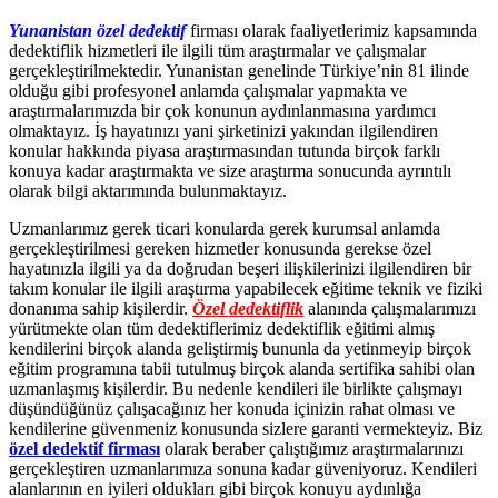
Yunanistan özel dedektif
firması olarak faaliyetlerimiz kapsamında
dedektiflik hizmetleri ile ilgili tüm araştırmalar ve çalışmalar
gerçekleştirilmektedir. Yunanistan genelinde Türkiye’nin 81 ilinde
olduğu gibi profesyonel anlamda çalışmalar yapmakta ve
araştırmalarımızda bir çok konunun aydınlanmasına yardımcı
olmaktayız. İş hayatınızı yani şirketinizi yakından ilgilendiren
konular hakkında piyasa araştırmasından tutunda birçok farklı
konuya kadar araştırmakta ve size araştırma sonucunda ayrıntılı
olarak bilgi aktarımında bulunmaktayız.
Uzmanlarımız gerek ticari konularda gerek kurumsal anlamda
gerçekleştirilmesi gereken hizmetler konusunda gerekse özel
hayatınızla ilgili ya da doğrudan beşeri ilişkilerinizi ilgilendiren bir
takım konular ile ilgili araştırma yapabilecek eğitime teknik ve fiziki
donanıma sahip kişilerdir.
Özel dedektiflik
alanında çalışmalarımızı
yürütmekte olan tüm dedektiflerimiz dedektiflik eğitimi almış
kendilerini birçok alanda geliştirmiş bununla da yetinmeyip birçok
eğitim programına tabii tutulmuş birçok alanda sertifika sahibi olan
uzmanlaşmış kişilerdir. Bu nedenle kendileri ile birlikte çalışmayı
düşündüğünüz çalışacağınız her konuda içinizin rahat olması ve
kendilerine güvenmeniz konusunda sizlere garanti vermekteyiz. Biz
özel dedektif firması
olarak beraber çalıştığımız araştırmalarınızı
gerçekleştiren uzmanlarımıza sonuna kadar güveniyoruz. Kendileri
alanlarının en iyileri oldukları gibi birçok konuyu aydınlığa