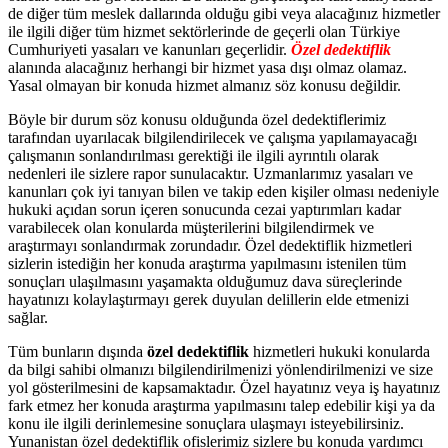
de diğer tüm meslek dallarında olduğu gibi veya alacağınız hizmetler
ile ilgili diğer tüm hizmet sektörlerinde de geçerli olan Türkiye
Cumhuriyeti yasaları ve kanunları geçerlidir.
Özel dedektiflik
alanında alacağınız herhangi bir hizmet yasa dışı olmaz olamaz.
Yasal olmayan bir konuda hizmet almanız söz konusu değildir.
Böyle bir durum söz konusu olduğunda özel dedektiflerimiz
tarafından uyarılacak bilgilendirilecek ve çalışma yapılamayacağı
çalışmanın sonlandırılması gerektiği ile ilgili ayrıntılı olarak
nedenleri ile sizlere rapor sunulacaktır. Uzmanlarımız yasaları ve
kanunları çok iyi tanıyan bilen ve takip eden kişiler olması nedeniyle
hukuki açıdan sorun içeren sonucunda cezai yaptırımları kadar
varabilecek olan konularda müşterilerini bilgilendirmek ve
araştırmayı sonlandırmak zorundadır. Özel dedektiflik hizmetleri
sizlerin istediğin her konuda araştırma yapılmasını istenilen tüm
sonuçları ulaşılmasını yaşamakta olduğumuz dava süreçlerinde
hayatınızı kolaylaştırmayı gerek duyulan delillerin elde etmenizi
sağlar.
Tüm bunların dışında
özel dedektiflik
hizmetleri hukuki konularda
da bilgi sahibi olmanızı bilgilendirilmenizi yönlendirilmenizi ve size
yol gösterilmesini de kapsamaktadır. Özel hayatınız veya iş hayatınız
fark etmez her konuda araştırma yapılmasını talep edebilir kişi ya da
konu ile ilgili derinlemesine sonuçlara ulaşmayı isteyebilirsiniz.
Yunanistan özel dedektiflik ofislerimiz sizlere bu konuda yardımcı