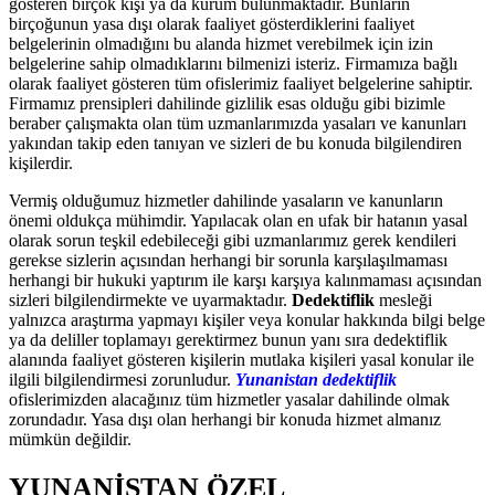
gösteren birçok kişi ya da kurum bulunmaktadır. Bunların
birçoğunun yasa dışı olarak faaliyet gösterdiklerini faaliyet
belgelerinin olmadığını bu alanda hizmet verebilmek için izin
belgelerine sahip olmadıklarını bilmenizi isteriz. Firmamıza bağlı
olarak faaliyet gösteren tüm ofislerimiz faaliyet belgelerine sahiptir.
Firmamız prensipleri dahilinde gizlilik esas olduğu gibi bizimle
beraber çalışmakta olan tüm uzmanlarımızda yasaları ve kanunları
yakından takip eden tanıyan ve sizleri de bu konuda bilgilendiren
kişilerdir.
Vermiş olduğumuz hizmetler dahilinde yasaların ve kanunların
önemi oldukça mühimdir. Yapılacak olan en ufak bir hatanın yasal
olarak sorun teşkil edebileceği gibi uzmanlarımız gerek kendileri
gerekse sizlerin açısından herhangi bir sorunla karşılaşılmaması
herhangi bir hukuki yaptırım ile karşı karşıya kalınmaması açısından
sizleri bilgilendirmekte ve uyarmaktadır.
Dedektiflik
mesleği
yalnızca araştırma yapmayı kişiler veya konular hakkında bilgi belge
ya da deliller toplamayı gerektirmez bunun yanı sıra dedektiflik
alanında faaliyet gösteren kişilerin mutlaka kişileri yasal konular ile
ilgili bilgilendirmesi zorunludur.
Yunanistan dedektiflik
ofislerimizden alacağınız tüm hizmetler yasalar dahilinde olmak
zorundadır. Yasa dışı olan herhangi bir konuda hizmet almanız
mümkün değildir.
YUNANİSTAN ÖZEL