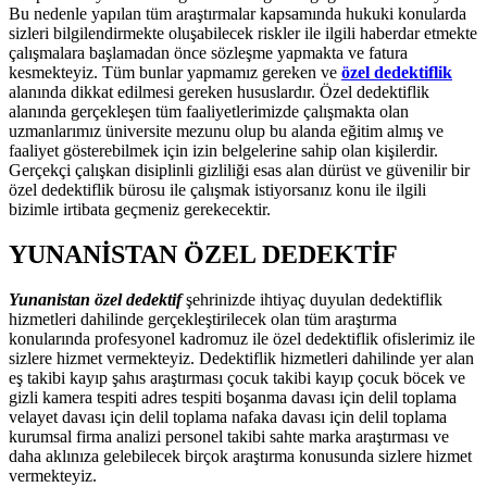
Bu nedenle yapılan tüm araştırmalar kapsamında hukuki konularda
sizleri bilgilendirmekte oluşabilecek riskler ile ilgili haberdar etmekte
çalışmalara başlamadan önce sözleşme yapmakta ve fatura
kesmekteyiz. Tüm bunlar yapmamız gereken ve
özel dedektiflik
alanında dikkat edilmesi gereken hususlardır. Özel dedektiflik
alanında gerçekleşen tüm faaliyetlerimizde çalışmakta olan
uzmanlarımız üniversite mezunu olup bu alanda eğitim almış ve
faaliyet gösterebilmek için izin belgelerine sahip olan kişilerdir.
Gerçekçi çalışkan disiplinli gizliliği esas alan dürüst ve güvenilir bir
özel dedektiflik bürosu ile çalışmak istiyorsanız konu ile ilgili
bizimle irtibata geçmeniz gerekecektir.
YUNANİSTAN ÖZEL DEDEKTİF
Yunanistan özel dedektif
şehrinizde ihtiyaç duyulan dedektiflik
hizmetleri dahilinde gerçekleştirilecek olan tüm araştırma
konularında profesyonel kadromuz ile özel dedektiflik ofislerimiz ile
sizlere hizmet vermekteyiz. Dedektiflik hizmetleri dahilinde yer alan
eş takibi kayıp şahıs araştırması çocuk takibi kayıp çocuk böcek ve
gizli kamera tespiti adres tespiti boşanma davası için delil toplama
velayet davası için delil toplama nafaka davası için delil toplama
kurumsal firma analizi personel takibi sahte marka araştırması ve
daha aklınıza gelebilecek birçok araştırma konusunda sizlere hizmet
vermekteyiz.