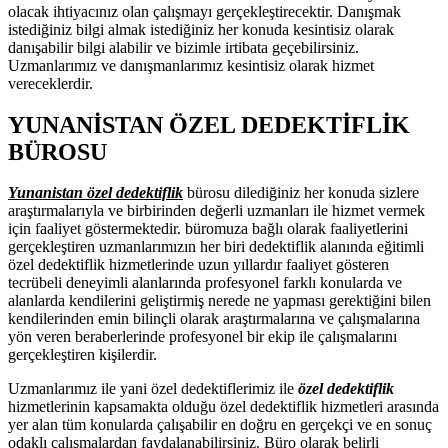
olacak ihtiyacınız olan çalışmayı gerçekleştirecektir. Danışmak
istediğiniz bilgi almak istediğiniz her konuda kesintisiz olarak
danışabilir bilgi alabilir ve bizimle irtibata geçebilirsiniz.
Uzmanlarımız ve danışmanlarımız kesintisiz olarak hizmet
vereceklerdir.
YUNANİSTAN ÖZEL DEDEKTİFLİK
BÜROSU
Yunanistan özel dedektiflik
bürosu dilediğiniz her konuda sizlere
araştırmalarıyla ve birbirinden değerli uzmanları ile hizmet vermek
için faaliyet göstermektedir. büromuza bağlı olarak faaliyetlerini
gerçekleştiren uzmanlarımızın her biri dedektiflik alanında eğitimli
özel dedektiflik hizmetlerinde uzun yıllardır faaliyet gösteren
tecrübeli deneyimli alanlarında profesyonel farklı konularda ve
alanlarda kendilerini geliştirmiş nerede ne yapması gerektiğini bilen
kendilerinden emin bilinçli olarak araştırmalarına ve çalışmalarına
yön veren beraberlerinde profesyonel bir ekip ile çalışmalarını
gerçekleştiren kişilerdir.
Uzmanlarımız ile yani özel dedektiflerimiz ile
özel dedektiflik
hizmetlerinin kapsamakta olduğu özel dedektiflik hizmetleri arasında
yer alan tüm konularda çalışabilir en doğru en gerçekçi ve en sonuç
odaklı çalışmalardan faydalanabilirsiniz. Büro olarak belirli