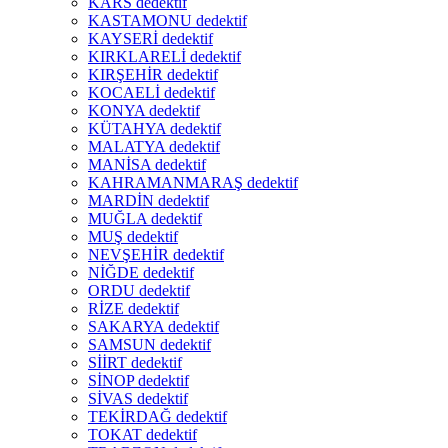
KARS dedektif
KASTAMONU dedektif
KAYSERİ dedektif
KIRKLARELİ dedektif
KIRŞEHİR dedektif
KOCAELİ dedektif
KONYA dedektif
KÜTAHYA dedektif
MALATYA dedektif
MANİSA dedektif
KAHRAMANMARAŞ dedektif
MARDİN dedektif
MUĞLA dedektif
MUŞ dedektif
NEVŞEHİR dedektif
NİĞDE dedektif
ORDU dedektif
RİZE dedektif
SAKARYA dedektif
SAMSUN dedektif
SİİRT dedektif
SİNOP dedektif
SİVAS dedektif
TEKİRDAĞ dedektif
TOKAT dedektif