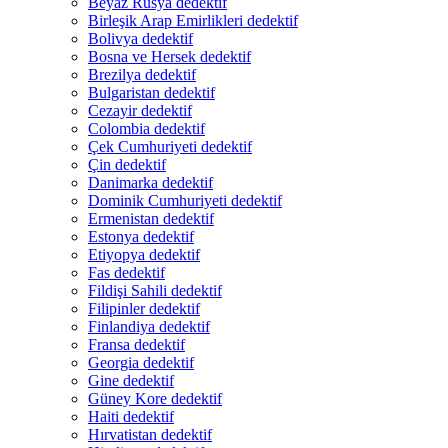
Beyaz Rusya dedektif
Birleşik Arap Emirlikleri dedektif
Bolivya dedektif
Bosna ve Hersek dedektif
Brezilya dedektif
Bulgaristan dedektif
Cezayir dedektif
Colombia dedektif
Çek Cumhuriyeti dedektif
Çin dedektif
Danimarka dedektif
Dominik Cumhuriyeti dedektif
Ermenistan dedektif
Estonya dedektif
Etiyopya dedektif
Fas dedektif
Fildişi Sahili dedektif
Filipinler dedektif
Finlandiya dedektif
Fransa dedektif
Georgia dedektif
Gine dedektif
Güney Kore dedektif
Haiti dedektif
Hırvatistan dedektif