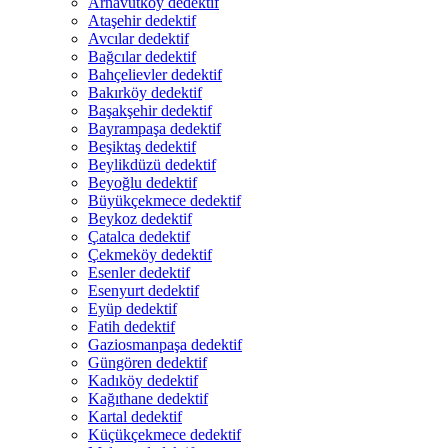
Arnavutköy dedektif
Ataşehir dedektif
Avcılar dedektif
Bağcılar dedektif
Bahçelievler dedektif
Bakırköy dedektif
Başakşehir dedektif
Bayrampaşa dedektif
Beşiktaş dedektif
Beylikdüzü dedektif
Beyoğlu dedektif
Büyükçekmece dedektif
Beykoz dedektif
Çatalca dedektif
Çekmeköy dedektif
Esenler dedektif
Esenyurt dedektif
Eyüp dedektif
Fatih dedektif
Gaziosmanpaşa dedektif
Güngören dedektif
Kadıköy dedektif
Kağıthane dedektif
Kartal dedektif
Küçükçekmece dedektif