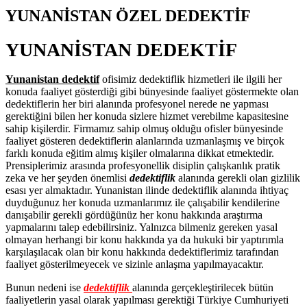
YUNANİSTAN ÖZEL DEDEKTİF
YUNANİSTAN DEDEKTİF
Yunanistan dedektif
ofisimiz dedektiflik hizmetleri ile ilgili her
konuda faaliyet gösterdiği gibi bünyesinde faaliyet göstermekte olan
dedektiflerin her biri alanında profesyonel nerede ne yapması
gerektiğini bilen her konuda sizlere hizmet verebilme kapasitesine
sahip kişilerdir. Firmamız sahip olmuş olduğu ofisler bünyesinde
faaliyet gösteren dedektiflerin alanlarında uzmanlaşmış ve birçok
farklı konuda eğitim almış kişiler olmalarına dikkat etmektedir.
Prensiplerimiz arasında profesyonellik disiplin çalışkanlık pratik
zeka ve her şeyden önemlisi
dedektiflik
alanında gerekli olan gizlilik
esası yer almaktadır. Yunanistan ilinde dedektiflik alanında ihtiyaç
duyduğunuz her konuda uzmanlarımız ile çalışabilir kendilerine
danışabilir gerekli gördüğünüz her konu hakkında araştırma
yapmalarını talep edebilirsiniz. Yalnızca bilmeniz gereken yasal
olmayan herhangi bir konu hakkında ya da hukuki bir yaptırımla
karşılaşılacak olan bir konu hakkında dedektiflerimiz tarafından
faaliyet gösterilmeyecek ve sizinle anlaşma yapılmayacaktır.
Bunun nedeni ise
dedektiflik
alanında gerçekleştirilecek bütün
faaliyetlerin yasal olarak yapılması gerektiği Türkiye Cumhuriyeti