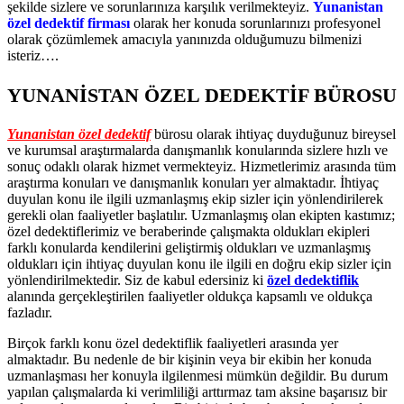
şekilde sizlere ve sorunlarınıza karşılık verilmekteyiz.
Yunanistan
özel dedektif firması
olarak her konuda sorunlarınızı profesyonel
olarak çözümlemek amacıyla yanınızda olduğumuzu bilmenizi
isteriz….
YUNANİSTAN ÖZEL DEDEKTİF BÜROSU
Yunanistan özel dedektif
bürosu olarak ihtiyaç duyduğunuz bireysel
ve kurumsal araştırmalarda danışmanlık konularında sizlere hızlı ve
sonuç odaklı olarak hizmet vermekteyiz. Hizmetlerimiz arasında tüm
araştırma konuları ve danışmanlık konuları yer almaktadır. İhtiyaç
duyulan konu ile ilgili uzmanlaşmış ekip sizler için yönlendirilerek
gerekli olan faaliyetler başlatılır. Uzmanlaşmış olan ekipten kastımız;
özel dedektiflerimiz ve beraberinde çalışmakta oldukları ekipleri
farklı konularda kendilerini geliştirmiş oldukları ve uzmanlaşmış
oldukları için ihtiyaç duyulan konu ile ilgili en doğru ekip sizler için
yönlendirilmektedir. Siz de kabul edersiniz ki
özel dedektiflik
alanında gerçekleştirilen faaliyetler oldukça kapsamlı ve oldukça
fazladır.
Birçok farklı konu özel dedektiflik faaliyetleri arasında yer
almaktadır. Bu nedenle de bir kişinin veya bir ekibin her konuda
uzmanlaşması her konuyla ilgilenmesi mümkün değildir. Bu durum
yapılan çalışmalarda ki verimliliği arttırmaz tam aksine başarısız bir