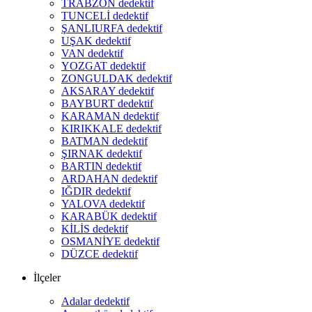
TRABZON dedektif
TUNCELİ dedektif
ŞANLIURFA dedektif
UŞAK dedektif
VAN dedektif
YOZGAT dedektif
ZONGULDAK dedektif
AKSARAY dedektif
BAYBURT dedektif
KARAMAN dedektif
KIRIKKALE dedektif
BATMAN dedektif
ŞIRNAK dedektif
BARTIN dedektif
ARDAHAN dedektif
IĞDIR dedektif
YALOVA dedektif
KARABÜK dedektif
KİLİS dedektif
OSMANİYE dedektif
DÜZCE dedektif
İlçeler
Adalar dedektif