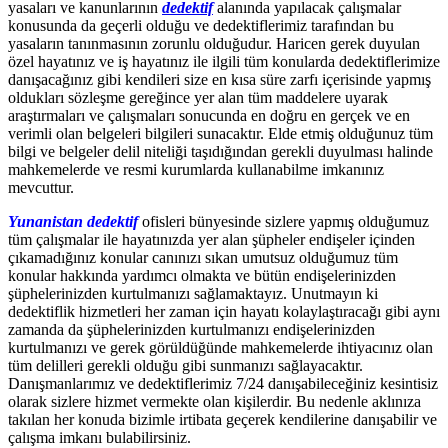
yasaları ve kanunlarının
dedektif
alanında yapılacak çalışmalar
konusunda da geçerli olduğu ve dedektiflerimiz tarafından bu
yasaların tanınmasının zorunlu olduğudur. Haricen gerek duyulan
özel hayatınız ve iş hayatınız ile ilgili tüm konularda dedektiflerimize
danışacağınız gibi kendileri size en kısa süre zarfı içerisinde yapmış
oldukları sözleşme gereğince yer alan tüm maddelere uyarak
araştırmaları ve çalışmaları sonucunda en doğru en gerçek ve en
verimli olan belgeleri bilgileri sunacaktır. Elde etmiş olduğunuz tüm
bilgi ve belgeler delil niteliği taşıdığından gerekli duyulması halinde
mahkemelerde ve resmi kurumlarda kullanabilme imkanınız
mevcuttur.
Yunanistan dedektif
ofisleri bünyesinde sizlere yapmış olduğumuz
tüm çalışmalar ile hayatınızda yer alan şüpheler endişeler içinden
çıkamadığınız konular canınızı sıkan umutsuz olduğumuz tüm
konular hakkında yardımcı olmakta ve bütün endişelerinizden
şüphelerinizden kurtulmanızı sağlamaktayız. Unutmayın ki
dedektiflik hizmetleri her zaman için hayatı kolaylaştıracağı gibi aynı
zamanda da şüphelerinizden kurtulmanızı endişelerinizden
kurtulmanızı ve gerek görüldüğünde mahkemelerde ihtiyacınız olan
tüm delilleri gerekli olduğu gibi sunmanızı sağlayacaktır.
Danışmanlarımız ve dedektiflerimiz 7/24 danışabileceğiniz kesintisiz
olarak sizlere hizmet vermekte olan kişilerdir. Bu nedenle aklınıza
takılan her konuda bizimle irtibata geçerek kendilerine danışabilir ve
çalışma imkanı bulabilirsiniz.