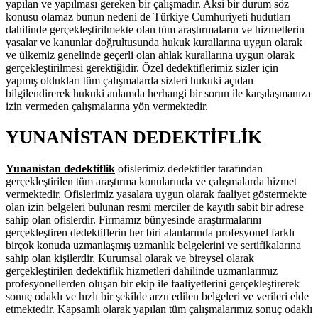
yapılan ve yapılması gereken bir çalışmadır. Aksi bir durum söz
konusu olamaz bunun nedeni de Türkiye Cumhuriyeti hudutları
dahilinde gerçekleştirilmekte olan tüm araştırmaların ve hizmetlerin
yasalar ve kanunlar doğrultusunda hukuk kurallarına uygun olarak
ve ülkemiz genelinde geçerli olan ahlak kurallarına uygun olarak
gerçekleştirilmesi gerektiğidir. Özel dedektiflerimiz sizler için
yapmış oldukları tüm çalışmalarda sizleri hukuki açıdan
bilgilendirerek hukuki anlamda herhangi bir sorun ile karşılaşmanıza
izin vermeden çalışmalarına yön vermektedir.
YUNANİSTAN DEDEKTİFLİK
Yunanistan dedektiflik
ofislerimiz dedektifler tarafından
gerçekleştirilen tüm araştırma konularında ve çalışmalarda hizmet
vermektedir. Ofislerimiz yasalara uygun olarak faaliyet göstermekte
olan izin belgeleri bulunan resmi merciler de kayıtlı sabit bir adrese
sahip olan ofislerdir. Firmamız bünyesinde araştırmalarını
gerçekleştiren dedektiflerin her biri alanlarında profesyonel farklı
birçok konuda uzmanlaşmış uzmanlık belgelerini ve sertifikalarına
sahip olan kişilerdir. Kurumsal olarak ve bireysel olarak
gerçekleştirilen dedektiflik hizmetleri dahilinde uzmanlarımız
profesyonellerden oluşan bir ekip ile faaliyetlerini gerçekleştirerek
sonuç odaklı ve hızlı bir şekilde arzu edilen belgeleri ve verileri elde
etmektedir. Kapsamlı olarak yapılan tüm çalışmalarımız sonuç odaklı