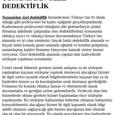
DEDEKTİFLİK
Yunanistan özel dedektiflik
hizmetlerimiz Türkiye’nin 81 ilinde
olduğu gibi profesyonel bir kadro eşliğinde gerçekleşmektedir.
Kadromuzun profesyonel olduğunu dile getirmekteyiz çünkü
firmamız dahilinde çalışmakta olan dedektiflerimiz konusunda
oldukça seçici ve oldukça hassas davranmaktayız Türkiye’nin
alanında en iyi olan isimlerini; birçok farklı dedektiflik alanında ve
birçok farklı konuda genel anlamda eğitimli ve kendini geliştirmiş
uzmanlaşmış kişileri firmamız bünyesine katarak sizlere hizmet
veriyoruz. Özel dedektiflik alanında yapılan tüm faaliyetlerde
sözleşme yapılması zorunludur.
Genel olarak bilmeniz gereken sizinle anlaşma ya da sözleşme
yapmaktan kaçınan sözleşme yapmak istemeyen alacağınız hizmet
ile ilgili sizleri ayrıntılı olarak bilgilendirmekten kaçınan kişi ya da
kişilerden kurum ya da kuruluşlardan uzak durmanız gerektiğidir.
Firmamız bu konuda oldukça hassas ve ehemmiyetli olarak
davranmakta ve gereğini yerine getirmektedir. Verilecek olan tüm
hizmetlerde olması gereken hizmet başlamadan önce sözleşme
yapılmasıdır. Bu sözleşme haklarından haberdar olmanızı haklarınızı
koruyabilmenizi alacağınız hizmet ile ilgili kapsamlı olarak bilgi
sahibi olmanızı sağlayacağı gibi hizmet alacağınıza dair elinizde
olacak olan bir güvencedir. Bu alanda gerçekleşen tüm faaliyetlerde