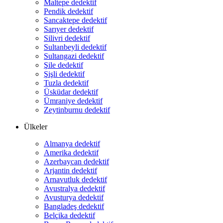
Maltepe dedektif
Pendik dedektif
Sancaktepe dedektif
Sarıyer dedektif
Silivri dedektif
Sultanbeyli dedektif
Sultangazi dedektif
Şile dedektif
Şişli dedektif
Tuzla dedektif
Üsküdar dedektif
Ümraniye dedektif
Zeytinburnu dedektif
Ülkeler
Almanya dedektif
Amerika dedektif
Azerbaycan dedektif
Arjantin dedektif
Arnavutluk dedektif
Avustralya dedektif
Avusturya dedektif
Bangladeş dedektif
Belçika dedektif