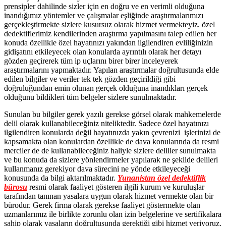
prensipler dahilinde sizler için en doğru ve en verimli olduğuna
inandığımız yöntemler ve çalışmalar eşliğinde araştırmalarımızı
gerçekleştirmekte sizlere kusursuz olarak hizmet vermekteyiz. özel
dedektiflerimiz kendilerinden araştırma yapılmasını talep edilen her
konuda özellikle özel hayatınızı yakından ilgilendiren evliliğinizin
gidişatını etkileyecek olan konularda ayrıntılı olarak her detayı
gözden geçirerek tüm ip uçlarını birer birer inceleyerek
araştırmalarını yapmaktadır. Yapılan araştırmalar doğrultusunda elde
edilen bilgiler ve veriler tek tek gözden geçirildiği gibi
doğruluğundan emin olunan gerçek olduğuna inandıkları gerçek
olduğunu bildikleri tüm belgeler sizlere sunulmaktadır.
Sunulan bu bilgiler gerek yazılı gerekse görsel olarak mahkemelerde
delil olarak kullanabileceğiniz niteliktedir. Sadece özel hayatınızı
ilgilendiren konularda değil hayatınızda yakın çevrenizi işlerinizi de
kapsamakta olan konulardan özellikle de dava konularında da resmi
merciler de de kullanabileceğiniz haliyle sizlere deliller sunulmakta
ve bu konuda da sizlere yönlendirmeler yapılarak ne şekilde delileri
kullanmanız gerekiyor dava sürecini ne yönde etkileyeceği
konusunda da bilgi aktarılmaktadır.
Yunanistan özel dedektiflik
bürosu
resmi olarak faaliyet gösteren ilgili kurum ve kuruluşlar
tarafından tanınan yasalara uygun olarak hizmet vermekte olan bir
bürodur. Gerek firma olarak gerekse faaliyet göstermekte olan
uzmanlarımız ile birlikte zorunlu olan izin belgelerine ve sertifikalara
sahip olarak yasaların doğrultusunda gerektiği gibi hizmet veriyoruz.