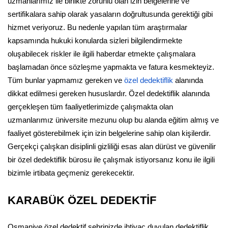
uzmanlarımız ile birlikte zorunlu olan izin belgelerine ve
sertifikalara sahip olarak yasaların doğrultusunda gerektiği gibi
hizmet veriyoruz. Bu nedenle yapılan tüm araştırmalar
kapsamında hukuki konularda sizleri bilgilendirmekte
oluşabilecek riskler ile ilgili haberdar etmekte çalışmalara
başlamadan önce sözleşme yapmakta ve fatura kesmekteyiz.
Tüm bunlar yapmamız gereken ve
özel dedektiflik
alanında
dikkat edilmesi gereken hususlardır. Özel dedektiflik alanında
gerçekleşen tüm faaliyetlerimizde çalışmakta olan
uzmanlarımız üniversite mezunu olup bu alanda eğitim almış ve
faaliyet gösterebilmek için izin belgelerine sahip olan kişilerdir.
Gerçekçi çalışkan disiplinli gizliliği esas alan dürüst ve güvenilir
bir özel dedektiflik bürosu ile çalışmak istiyorsanız konu ile ilgili
bizimle irtibata geçmeniz gerekecektir.
KARABÜK ÖZEL DEDEKTİF
Osmaniye özel dedektif şehrinizde ihtiyaç duyulan dedektiflik