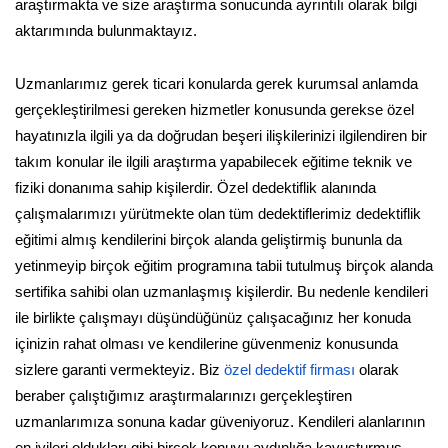
araştırmakta ve size araştırma sonucunda ayrıntılı olarak bilgi
aktarımında bulunmaktayız.
Uzmanlarımız gerek ticari konularda gerek kurumsal anlamda
gerçekleştirilmesi gereken hizmetler konusunda gerekse özel
hayatınızla ilgili ya da doğrudan beşeri ilişkilerinizi ilgilendiren bir
takım konular ile ilgili araştırma yapabilecek eğitime teknik ve
fiziki donanıma sahip kişilerdir. Özel dedektiflik alanında
çalışmalarımızı yürütmekte olan tüm dedektiflerimiz dedektiflik
eğitimi almış kendilerini birçok alanda geliştirmiş bununla da
yetinmeyip birçok eğitim programına tabii tutulmuş birçok alanda
sertifika sahibi olan uzmanlaşmış kişilerdir. Bu nedenle kendileri
ile birlikte çalışmayı düşündüğünüz çalışacağınız her konuda
içinizin rahat olması ve kendilerine güvenmeniz konusunda
sizlere garanti vermekteyiz. Biz
özel dedektif firması
olarak
beraber çalıştığımız araştırmalarınızı gerçekleştiren
uzmanlarımıza sonuna kadar güveniyoruz. Kendileri alanlarının
en iyileri oldukları gibi birçok konuyu aydınlığa kavuşturmuş