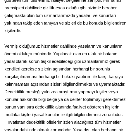
gösteren tüm ofislerimiz faaliyet belgelerine sahiptir. Firmamız
prensipleri dahilinde gizlilik esas olduğu gibi bizimle beraber
çalışmakta olan tüm uzmanlarımızda yasaları ve kanunları
yakından takip eden tanıyan ve sizleri de bu konuda bilgilendiren
kişilerdir.
Vermiş olduğumuz hizmetler dahilinde yasaların ve kanunların
önemi oldukça mühimdir. Yapılacak olan en ufak bir hatanın
yasal olarak sorun teşkil edebileceği gibi uzmanlarımız gerek
kendileri gerekse sizlerin açısından herhangi bir sorunla
karşılaşılmaması herhangi bir hukuki yaptırım ile karşı karşıya
kalınmaması açısından sizleri bilgilendirmekte ve uyarmaktadır.
Dedektiflik mesleği yalnızca araştırma yapmayı kişiler veya
konular hakkında bilgi belge ya da deliller toplamayı gerektirmez
bunun yanı sıra dedektiflik alanında faaliyet gösteren kişilerin
mutlaka kişileri yasal konular ile ilgili bilgilendirmesi zorunludur.
Hırvatistan dedektiflik ofislerimizden alacağınız tüm hizmetler
yasalar dahilinde olmak zorundadır. Yasa dışı olan herhangi bir