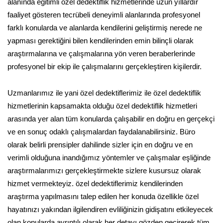
alanında eğitimli özel dedektiflik hizmetlerinde uzun yıllardır
faaliyet gösteren tecrübeli deneyimli alanlarında profesyonel
farklı konularda ve alanlarda kendilerini geliştirmiş nerede ne
yapması gerektiğini bilen kendilerinden emin bilinçli olarak
araştırmalarına ve çalışmalarına yön veren beraberlerinde
profesyonel bir ekip ile çalışmalarını gerçekleştiren kişilerdir.
Uzmanlarımız ile yani özel dedektiflerimiz ile özel dedektiflik
hizmetlerinin kapsamakta olduğu özel dedektiflik hizmetleri
arasında yer alan tüm konularda çalışabilir en doğru en gerçekçi
ve en sonuç odaklı çalışmalardan faydalanabilirsiniz. Büro
olarak belirli prensipler dahilinde sizler için en doğru ve en
verimli olduğuna inandığımız yöntemler ve çalışmalar eşliğinde
araştırmalarımızı gerçekleştirmekte sizlere kusursuz olarak
hizmet vermekteyiz. özel dedektiflerimiz kendilerinden
araştırma yapılmasını talep edilen her konuda özellikle özel
hayatınızı yakından ilgilendiren evliliğinizin gidişatını etkileyecek
olan konularda ayrıntılı olarak her detayı gözden geçirerek tüm