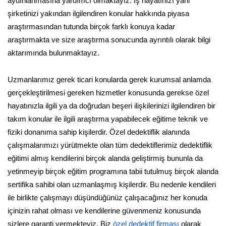
aydınlanmasına yardımcı olmaktayız. İş hayatınızı yani
şirketinizi yakından ilgilendiren konular hakkında piyasa
araştırmasından tutunda birçok farklı konuya kadar
araştırmakta ve size araştırma sonucunda ayrıntılı olarak bilgi
aktarımında bulunmaktayız.
Uzmanlarımız gerek ticari konularda gerek kurumsal anlamda
gerçekleştirilmesi gereken hizmetler konusunda gerekse özel
hayatınızla ilgili ya da doğrudan beşeri ilişkilerinizi ilgilendiren bir
takım konular ile ilgili araştırma yapabilecek eğitime teknik ve
fiziki donanıma sahip kişilerdir. Özel dedektiflik alanında
çalışmalarımızı yürütmekte olan tüm dedektiflerimiz dedektiflik
eğitimi almış kendilerini birçok alanda geliştirmiş bununla da
yetinmeyip birçok eğitim programına tabii tutulmuş birçok alanda
sertifika sahibi olan uzmanlaşmış kişilerdir. Bu nedenle kendileri
ile birlikte çalışmayı düşündüğünüz çalışacağınız her konuda
içinizin rahat olması ve kendilerine güvenmeniz konusunda
sizlere garanti vermekteyiz. Biz
özel dedektif firması
olarak