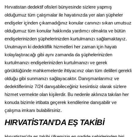
Hırvatistan dedektif ofisleri bünyesinde sizlere yapmış
olduğumuz tüm çalışmalar ile hayatınızda yer alan şüpheler
endişeler içinden çıkamadığınız konular canınızı sıkan umutsuz
olduğumuz tüm konular hakkında yardımcı olmakta ve bütün
endişelerinizden şüphelerinizden kurtulmanızı sağlamaktayız.
Unutmayın ki dedektiflik hizmetleri her zaman için hayatı
kolaylaştıracağı gibi aynı zamanda da şüphelerinizden
kurtulmanızı endişelerinizden kurtulmanızı ve gerek
görüldüğünde mahkemelerde ihtiyacınız olan tüm delilleri gerekli
olduğu gibi sunmanızı sağlayacaktır. Danışmanlarımız ve
dedektiflerimiz 7/24 danışabileceğiniz kesintisiz olarak sizlere
hizmet vermekte olan kişilerdir. Bu nedenle aklınıza takılan her
konuda bizimle irtibata geçerek kendilerine danışabilir ve
çalışma imkanı bulabilirsiniz.
HIRVATİSTAN'DA EŞ TAKİBİ
Hırvatistan'da eş takibi ülkemizin en nadide şehirlerinden biri