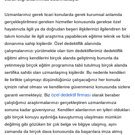
Uzmanlarımız gerek ticari konularda gerek kurumsal anlamda
gerçekleştirilmesi gereken hizmetler konusunda gerekse özel
hayatınızla ilgili ya da doğrudan beşeri ilişkilerinizi ilgilendiren bir
takım konular ile ilgili araştırma yapabilecek eğitime teknik ve fiziki
donanıma sahip kişilerdir. Özel dedektiflik alanında
çalışmalarımızı yürütmekte olan tüm dedektiflerimiz dedektiflik
eğitimi almış kendilerini birçok alanda geliştirmiş bununla da
yetinmeyip birçok eğitim programına tabii tutulmuş birçok alanda
sertifika sahibi olan uzmanlaşmış kişilerdir. Bu nedenle kendileri
ile birlikte çalışmayı düşündüğünüz çalışacağınız her konuda
içinizin rahat olması ve kendilerine güvenmeniz konusunda sizlere
garanti vermekteyiz. Biz
özel dedektif firması
olarak beraber
çalıştığımız araştırmalarınızı gerçekleştiren uzmanlarımıza
sonuna kadar güveniyoruz. Kendileri alanlarının en iyileri oldukları
gibi birçok konuyu aydınlığa kavuşturmuş ulaşılması mümkün
değilmiş gibi gözüken bir çok belge ve bilgiye ulaşmış, aynı
zamanda da birçok dava konusunda da başarılara imza atmış