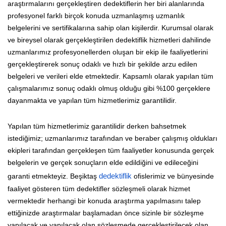
araştırmalarını gerçekleştiren dedektiflerin her biri alanlarında
profesyonel farklı birçok konuda uzmanlaşmış uzmanlık
belgelerini ve sertifikalarına sahip olan kişilerdir. Kurumsal olarak
ve bireysel olarak gerçekleştirilen dedektiflik hizmetleri dahilinde
uzmanlarımız profesyonellerden oluşan bir ekip ile faaliyetlerini
gerçekleştirerek sonuç odaklı ve hızlı bir şekilde arzu edilen
belgeleri ve verileri elde etmektedir. Kapsamlı olarak yapılan tüm
çalışmalarımız sonuç odaklı olmuş olduğu gibi %100 gerçeklere
dayanmakta ve yapılan tüm hizmetlerimiz garantilidir.
Yapılan tüm hizmetlerimiz garantilidir derken bahsetmek
istediğimiz; uzmanlarımız tarafından ve beraber çalışmış oldukları
ekipleri tarafından gerçekleşen tüm faaliyetler konusunda gerçek
belgelerin ve gerçek sonuçların elde edildiğini ve edileceğini
garanti etmekteyiz. Beşiktaş
dedektiflik
ofislerimiz ve bünyesinde
faaliyet gösteren tüm dedektifler sözleşmeli olarak hizmet
vermektedir herhangi bir konuda araştırma yapılmasını talep
ettiğinizde araştırmalar başlamadan önce sizinle bir sözleşme
yapılacak ve yapılacak olan sözleşmede gerçekleştirilecek olan