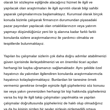
olarak bir sözleşme eşliğinde alacağınız hizmet ile ilgili ve
yapılacak olan araştırmaları ile ilgili ayrıntılı olarak bilgi sahibi
yaparak çalışmalarımıza başlamaktayız. Kurumsal olarak birçok
konuda bizimle çalışarak firmanızın durumundan piyasadaki
pazar payından yapılacak olan ortaklıklarınızın veya yatırım
yapmayı düşündüğünüz yeni bir iş alanına kadar farklı farklı
konularda sizlere araştırmalarımız ile yardımcı olmakta ve
tespitlerde bulunmaktayız.
Yapılan bu çalışmalar sizlerin çok daha doğru adımlar atabilmenizi
güven içerisinde ilerleyebilmenizi ve en önemlisi ticari açıdan
herhangi bir kayba uğramanızı sağlamaktadır. Aynı şekilde özel
hayatınızı da yakından ilgilendiren konularda araştırmalarımızla
hayatınızı kolaylaştırmaktayız. Bunlardan bir tanesine örnek
vermemiz gerekirse örneğin eşinizle ilgili şüpheleriniz söz konusu
ise veya yakın çevrenizden herhangi bir kişi hakkında şüpheleriniz
varsa bu kişi ile ilgili takip çalışmaları yapılmakta ve yapılan
çalışmalar doğrultusunda şüpheleriniz de haklı olup olmadığınız
ya da bu kişinin sizden bir şeyler gizleyip gizlemediği ortaya