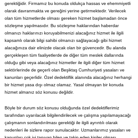
gerektiğidir. Firmamız bu konuda oldukça hassas ve ehemmiyetli
olarak davranmakta ve gereğini yerine getirmektedir. Verilecek
olan tüm hizmetlerde olması gereken hizmet başlamadan önce
sözleşme yapılmasıdır. Bu sözleşme haklarından haberdar
olmanızı haklarınızı koruyabilmenizi alacağınız hizmet ile ilgili
kapsamlı olarak bilgi sahibi olmanızı sağlayacağı gibi hizmet
alacağınıza dair elinizde olacak olan bir güvencedir. Bu alanda
gerçekleşen tüm faaliyetlerde de diğer tüm meslek dallarında
olduğu gibi veya alacağınız hizmetler ile ilgili diğer tüm hizmet
sektörlerinde de geçerli olan Beşiktaş Cumhuriyeti yasaları ve
kanunları geçerlidir. Özel dedektiflik alanında alacağınız herhangi
bir hizmet yasa dışı olmaz olamaz. Yasal olmayan bir konuda
hizmet almanız söz konusu değildir.
Böyle bir durum söz konusu olduğunda özel dedektiflerimiz
tarafından uyarılacak bilgilendirilecek ve çalışma yapılamayacağı
çalışmanın sonlandırılması gerektiği ile ilgili ayrıntılı olarak
nedenleri ile sizlere rapor sunulacaktır. Uzmanlarımız yasaları ve
kanunları çok iyi tanıyan bilen ve takip eden kişiler olması