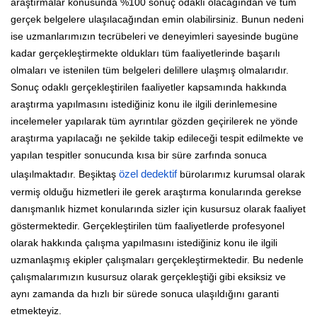
araştırmalar konusunda %100 sonuç odaklı olacağından ve tüm
gerçek belgelere ulaşılacağından emin olabilirsiniz. Bunun nedeni
ise uzmanlarımızın tecrübeleri ve deneyimleri sayesinde bugüne
kadar gerçekleştirmekte oldukları tüm faaliyetlerinde başarılı
olmaları ve istenilen tüm belgeleri delillere ulaşmış olmalarıdır.
Sonuç odaklı gerçekleştirilen faaliyetler kapsamında hakkında
araştırma yapılmasını istediğiniz konu ile ilgili derinlemesine
incelemeler yapılarak tüm ayrıntılar gözden geçirilerek ne yönde
araştırma yapılacağı ne şekilde takip edileceği tespit edilmekte ve
yapılan tespitler sonucunda kısa bir süre zarfında sonuca
ulaşılmaktadır. Beşiktaş
özel dedektif
bürolarımız kurumsal olarak
vermiş olduğu hizmetleri ile gerek araştırma konularında gerekse
danışmanlık hizmet konularında sizler için kusursuz olarak faaliyet
göstermektedir. Gerçekleştirilen tüm faaliyetlerde profesyonel
olarak hakkında çalışma yapılmasını istediğiniz konu ile ilgili
uzmanlaşmış ekipler çalışmaları gerçekleştirmektedir. Bu nedenle
çalışmalarımızın kusursuz olarak gerçekleştiği gibi eksiksiz ve
aynı zamanda da hızlı bir sürede sonuca ulaşıldığını garanti
etmekteyiz.