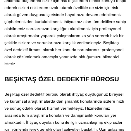
anlamda düşünerek sizler için risk teşkil eden birçok konuyu tespit
ederek sizleri risklerden uzak tutarak özellikle de sizin için risk
alarak güven duygusu içerisinde hayatınıza devam edebilmeniz
şüphelerinizden kurtulabilmeniz ihtiyacınız olan tüm delillere sahip
olabilmeniz sorularınızın karşılığını alabilmeniz için profesyonel
olarak araştırmalar yaparak çalışmalarımıza yön vererek hızlı bir
şekilde sizlere ve sorunlarınıza karşılık verilmekteyiz. Beşiktaş
özel dedektif firması olarak her konuda sorunlarınızı profesyonel
olarak çözümlemek amacıyla yanınızda olduğumuzu bilmenizi
isteriz….
BEŞİKTAŞ ÖZEL DEDEKTİF BÜROSU
Beşiktaş özel dedektif bürosu olarak ihtiyaç duyduğunuz bireysel
ve kurumsal araştırmalarda danışmanlık konularında sizlere hızlı
ve sonuç odaklı olarak hizmet vermekteyiz. Hizmetlerimiz
arasında tüm araştırma konuları ve danışmanlık konuları yer
almaktadır. İhtiyaç duyulan konu ile ilgili uzmanlaşmış ekip sizler
için yönlendirilerek gerekli olan faaliyetler başlatılır. Uzmanlaşmış