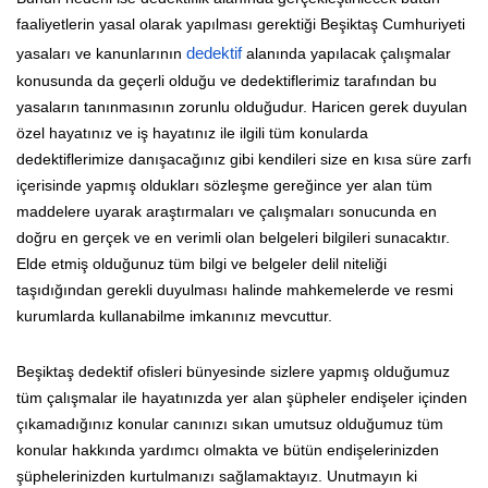
faaliyetlerin yasal olarak yapılması gerektiği Beşiktaş Cumhuriyeti
yasaları ve kanunlarının
dedektif
alanında yapılacak çalışmalar
konusunda da geçerli olduğu ve dedektiflerimiz tarafından bu
yasaların tanınmasının zorunlu olduğudur. Haricen gerek duyulan
özel hayatınız ve iş hayatınız ile ilgili tüm konularda
dedektiflerimize danışacağınız gibi kendileri size en kısa süre zarfı
içerisinde yapmış oldukları sözleşme gereğince yer alan tüm
maddelere uyarak araştırmaları ve çalışmaları sonucunda en
doğru en gerçek ve en verimli olan belgeleri bilgileri sunacaktır.
Elde etmiş olduğunuz tüm bilgi ve belgeler delil niteliği
taşıdığından gerekli duyulması halinde mahkemelerde ve resmi
kurumlarda kullanabilme imkanınız mevcuttur.
Beşiktaş dedektif ofisleri bünyesinde sizlere yapmış olduğumuz
tüm çalışmalar ile hayatınızda yer alan şüpheler endişeler içinden
çıkamadığınız konular canınızı sıkan umutsuz olduğumuz tüm
konular hakkında yardımcı olmakta ve bütün endişelerinizden
şüphelerinizden kurtulmanızı sağlamaktayız. Unutmayın ki